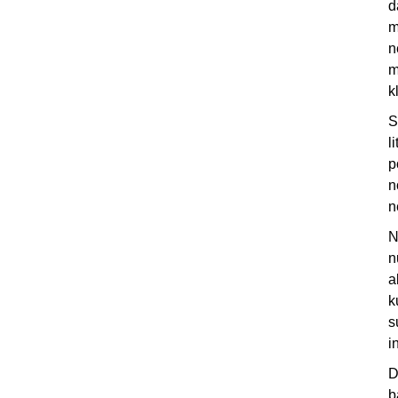
d
m
n
m
k
S
l
p
n
n
N
n
a
k
s
i
D
b