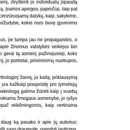
nį, išryškinti jo individualų įspaudą
 Įvairios apeigos, papročiai, taip pat
u cenzūruojamų dalykų, kaip, sakykime,
savižudybė, kokie nors buvę gyvenimo
tilius, jie tampa jau ne propagandos, o
ai apie žinomus valstybės veikėjus bei
o gerai tą asmenį pažinojusieji, koks
, jo portretai, prisiminimų nuotrupos,
irologinį žanrą, jo kaitą, priklausymą
tai yra kažkaip prasprūdę pro tyrinėtojų
 nekrologą galima žiūrėti kaip į svarbų
suvokiama žmogaus asmenybė, jo ryšys
ypač reikšmingomis, kaip vertinama
e daug ką pasako ir apie jų autorius:
lti savo draugystę, parodyti jautrumą,