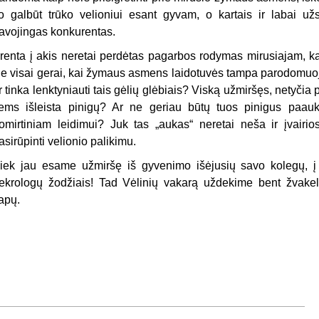
o galbūt trūko velioniui esant gyvam, o kartais ir labai už
avojingas konkurentas.
renta į akis neretai perdėtas pagarbos rodymas mirusiajam, ka
e visai gerai, kai žymaus asmens laidotuvės tampa parodomuoju a
r tinka lenktyniauti tais gėlių glėbiais? Viską užmiršęs, netyčia p
iems išleista pinigų? Ar ne geriau būtų tuos pinigus paauko
omirtiniam leidimui? Juk tas „aukas“ neretai neša ir įvairios 
asirūpinti velionio palikimu.
iek jau esame užmiršę iš gyvenimo išėjusių savo kolegų, į 
ekrologų žodžiais! Tad Vėlinių vakarą uždekime bent žvake
apų.