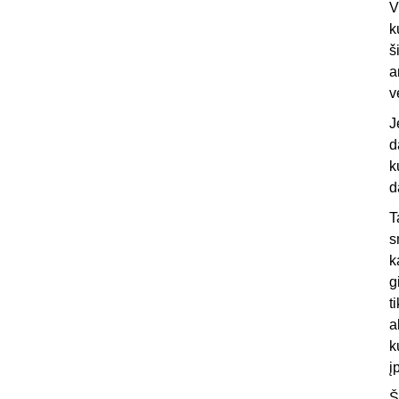
V
k
š
a
v
J
d
k
d
T
s
k
g
t
a
k
į
Š