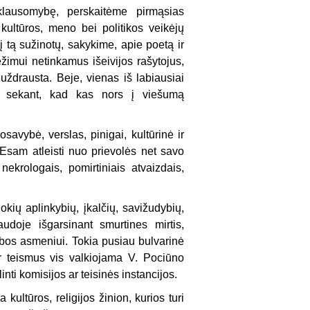
lausomybę, perskaitėme pirmąsias
kultūros, meno bei politikos veikėjų
į tą sužinotų, sakykime, apie poetą ir
režimui netinkamus išeivijos rašytojus,
uždrausta. Beje, vienas iš labiausiai
i sekant, kad kas nors į viešumą
uosavybė, verslas, pinigai, kultūrinė ir
Esam atleisti nuo prievolės net savo
 nekrologais, pomirtiniais atvaizdais,
okių aplinkybių, įkalčių, savižudybių,
doje išgarsinant smurtines mirtis,
rbos asmeniui. Tokia pusiau bulvarinė
r teismus vis valkiojama V. Pociūno
inti komisijos ar teisinės instancijos.
a kultūros, religijos žinion, kurios turi