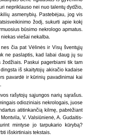
kuri nepriklauso nei nuo talentų dydžio,
iškilių asmenybių. Pastebėjau, jog vis
sisveikinimo žodį, sukurti apie kokį
į pirmuosius būsimo nekrologo apmatus.
į niekas viešai nekalba.
, nes čia pat Vėlinės ir Visų šventųjų
juk ne paslaptis, kad labai daug jų su
ais žodžiais. Paskui pagerbiami tik tam
dingsta iš skaitytojų akiračio kadaise
nors pavardė ir kūrinių pavadinimai kai
.
tuvos rašytojų sąjungos narių sąrašus.
lmingais odioziniais nekrologais, juose
ndartus atitinkančią kilmę, pabrėžiant
 Montvila, V. Valsiūnienė, A. Gudaitis-
turint mintyse jo tarpukario kūrybą?
i išskirtiniais tekstais.