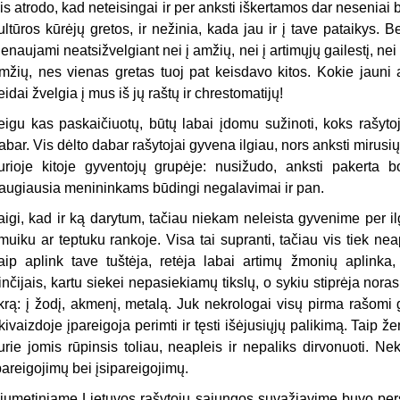
is atrodo, kad neteisingai ir per anksti iškertamos dar neseniai 
ultūros kūrėjų gretos, ir nežinia, kada jau ir į tave pataikys
ienaujami neatsižvelgiant nei į amžių, nei į artimųjų gailestį, nei
mžių, nes vienas gretas tuoj pat keisdavo kitos. Kokie jauni 
eidai žvelgia į mus iš jų raštų
ir chrestomatijų!
eigu kas paskaičiuotų, būtų labai įdomu sužinoti, koks rašyto
abar. Vis dėlto dabar rašytojai gyvena ilgiau, nors anksti mirusių
urioje kitoje gyventojų grupėje: nusižudo, anksti pakerta
augiausia menininkams būdingi negalavimai ir pan.
aigi, kad ir ką darytum, tačiau niekam neleista gyvenime per il
muiku ar teptuku rankoje. Visa tai supranti, tačiau vis tiek ne
aip aplink tave tuštėja, retėja labai artimų žmonių aplinka,
inčijais, kartu siekei nepasiekiamų tikslų, o sykiu stiprėja noras 
ikrą: į žodį, akmenį, metalą. Juk nekrologai visų pirma rašomi
kivaizdoje įpareigoja perimti ir tęsti išėjusiųjų palikimą. Taip
urie jomis rūpinsis toliau, neapleis ir nepaliks dirvonuoti. Nek
pareigojimų bei įsipareigojimų.
iųmetiniame Lietuvos rašytojų sąjungos suvažiavime buvo pers