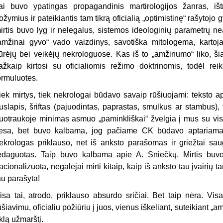
ai buvo ypatingas propagandinis martirologijos žanras, iš
ožymius ir pateikiantis tam tikrą oficialią „optimistinę“ rašytoj
irtis buvo lyg ir nelegalus, sistemos ideologinių parametrų nea
amžinai gyvo“ vado vaizdinys, savotiška mitologema, kartoj
ūrėjų bei veikėjų nekrologuose. Kas iš to „amžinumo“ liko, ši
ažkaip kirtosi su oficialiomis režimo doktrinomis, todėl reik
ormuluotes.
iek mirtys, tiek nekrologai būdavo savaip rūšiuojami: teksto ap
uslapis, šriftas (pajuodintas, paprastas, smulkus ar stambus), f
uotraukoje minimas asmuo „paminkliškai“ žvelgia į mus su visa
iesa, bet buvo kalbama, jog pačiame CK būdavo aptariama
ekrologas priklauso, net iš anksto parašomas ir griežtai sa
edaguotas. Taip buvo kalbama apie A. Sniečkų. Mirtis buvo 
acionalizuota, negalėjai mirti kitaip, kaip iš anksto tau įvairių 
au parašyta!
isa tai, atrodo, priklauso absurdo sričiai. Bet taip nėra. Vis
ūšiavimu, oficialiu požiūriu į juos, vienus iškeliant, suteikiant „a
klą užmarštį.