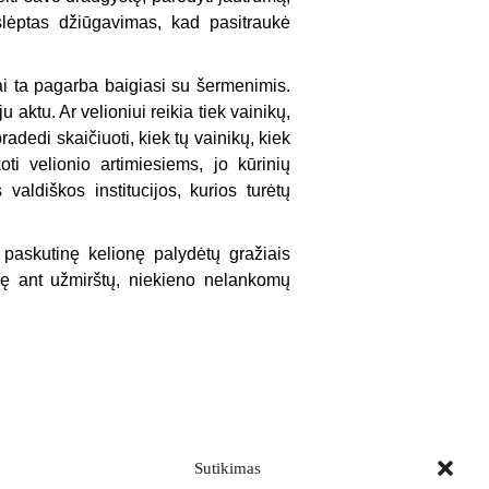
slėptas džiūgavimas, kad pasitraukė
i ta pagarba baigiasi su šermenimis.
ktu. Ar velioniui reikia tiek vainikų,
radedi skaičiuoti, kiek tų vainikų, kiek
ti velionio artimiesiems, jo kūrinių
valdiškos institucijos, kurios turėtų
paskutinę kelionę palydėtų gražiais
lę ant užmirštų, niekieno nelankomų
Sutikimas