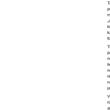
T
p
m
„
k
k
f
T
p
n
t
n
r
n
j
V
r
a