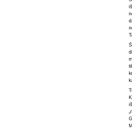
i
n
d
n
T
Š
d
m
t
k
k
T
K
i
„
G
M