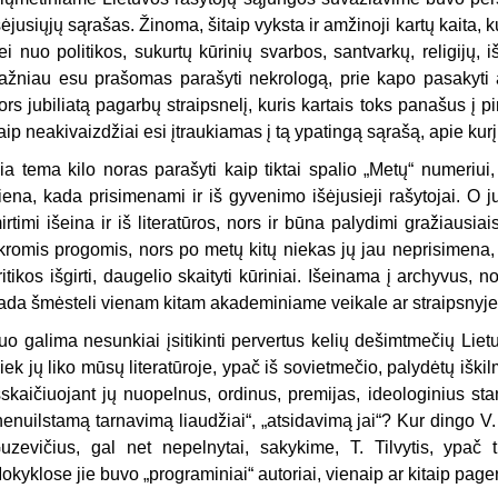
šėjusiųjų sąrašas. Žinoma, šitaip vyksta ir amžinoji kartų kaita, 
ei nuo politikos, sukurtų kūrinių svarbos, santvarkų, religijų, 
ažniau esu prašomas parašyti nekrologą, prie kapo pasakyti at
ors jubiliatą pagarbų straipsnelį, kuris kartais toks panašus 
aip neakivaizdžiai esi įtraukiamas į tą ypatingą sąrašą, apie kur
ia tema kilo noras parašyti kaip tiktai spalio „Metų“ numeriui
iena, kada prisimenami ir iš gyvenimo išėjusieji rašytojai. O 
irtimi išeina ir iš literatūros, nors ir būna palydimi gražiausi
ikromis progomis, nors po metų kitų niekas jų jau neprisimena, 
ritikos išgirti, daugelio skaityti kūriniai. Išeinama į archyvus, 
ada šmėsteli vienam kitam akademiniame veikale ar straipsnyje
uo galima nesunkiai įsitikinti pervertus kelių dešimtmečių Lie
iek jų liko mūsų literatūroje, ypač iš sovietmečio, palydėtų iški
šskaičiuojant jų nuopelnus, ordinus, premijas, ideologinius sta
nenuilstamą tarnavimą liaudžiai“, „atsidavimą jai“? Kur dingo V.
uzevičius, gal net nepelnytai, sakykime, T. Tilvytis, ypač 
okyklose jie buvo „programiniai“ autoriai, vienaip ar kitaip pagerbt