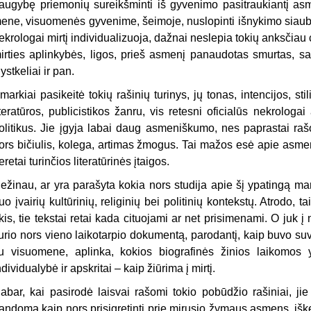
augybę priemonių sureikšminti iš gyvenimo pasitraukiantį asme
ene, visuomenės gyvenime, šeimoje, nuslopinti išnykimo siaubą.
ekrologai mirtį individualizuoja, dažnai neslepia tokių anksčia
irties aplinkybės, ligos, prieš asmenį panaudotas smurtas, 
lystkeliai ir pan.
markiai pasikeitė tokių rašinių turinys, jų tonas, intencijos, s
iteratūros, publicistikos žanru, vis retesni oficialūs nekrolog
olitikus. Jie įgyja labai daug asmeniškumo, nes paprastai raš
ors bičiulis, kolega, artimas žmogus. Tai mažos esė apie asmenį
eretai turinčios literatūrinės įtaigos.
ežinau, ar yra parašyta kokia nors studija apie šį ypatingą mart
uo įvairių kultūrinių, religinių bei politinių kontekstų. Atrodo, 
kis, tie tekstai retai kada cituojami ar net prisimenami. O juk į
urio nors vieno laikotarpio dokumentą, parodantį, kaip buvo 
u visuomene, aplinka, kokios biografinės žinios laikomos 
ndividualybė ir apskritai – kaip žiūrima į mirtį.
abar, kai pasirodė laisvai rašomi tokio pobūdžio rašiniai, ji
andoma kaip nors prisigretinti prie mirusio žymaus asmens, iške