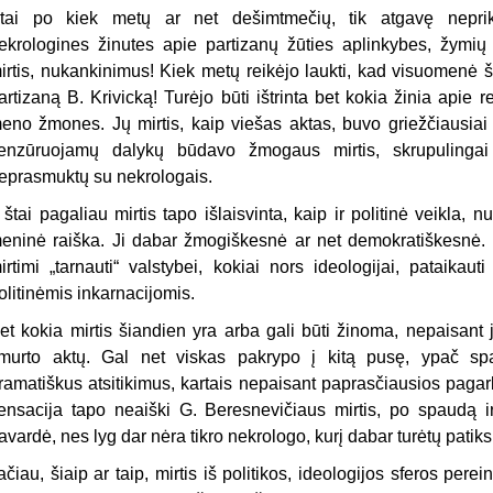
tai po kiek metų ar net dešimtmečių, tik atgavę neprik
ekrologines žinutes apie partizanų žūties aplinkybes, žymių 
irtis, nukankinimus! Kiek metų reikėjo laukti, kad visuomenė š
artizaną B. Krivicką! Turėjo būti ištrinta bet kokia žinia apie 
eno žmones. Jų mirtis, kaip viešas aktas, buvo griežčiausiai 
enzūruojamų dalykų būdavo žmogaus mirtis, skrupulinga
eprasmuktų su nekrologais.
r štai pagaliau mirtis tapo išlaisvinta, kaip ir politinė veikla, n
eninė raiška. Ji dabar žmogiškesnė ar net demokratiškesnė. 
irtimi „tarnauti“ valstybei, kokiai nors ideologijai, pataikauti
olitinėmis inkarnacijomis.
et kokia mirtis šiandien
yra arba gali būti žinoma, nepaisant j
murto aktų. Gal net viskas pakrypo į kitą pusę, ypač spau
ramatiškus atsitikimus, kartais nepaisant paprasčiausios paga
ensacija tapo neaiški G. Beresnevičiaus mirtis, po spaudą i
avardė, nes lyg dar nėra tikro nekrologo, kurį dabar turėtų patiksl
ačiau, šiaip ar taip, mirtis iš politikos, ideologijos sferos perein