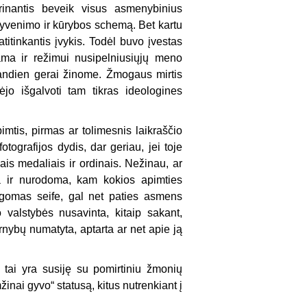
trinantis beveik visus asmenybinius
o gyvenimo ir kūrybos schemą. Bet kartu
titinkantis įvykis. Todėl buvo įvestas
ama ir režimui nusipelniusiųjų meno
andien
gerai žinome. Žmogaus mirtis
ėjo išgalvoti tam tikras ideologines
imtis, pirmas ar tolimesnis laikraščio
otografijos dydis, dar geriau, jei toje
is medaliais ir ordinais. Nežinau, ar
 ir nurodoma, kam kokios apimties
ugomas seife, gal net paties asmens
valstybės nusavinta, kitaip sakant,
tarnybų numatyta, aptarta ar net apie ją
a tai yra susiję su pomirtiniu žmonių
mžinai gyvo“ statusą, kitus nutrenkiant į