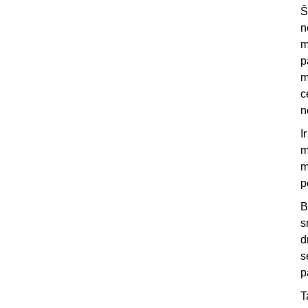
Š
n
m
p
m
c
n
I
m
m
p
B
s
d
s
p
T