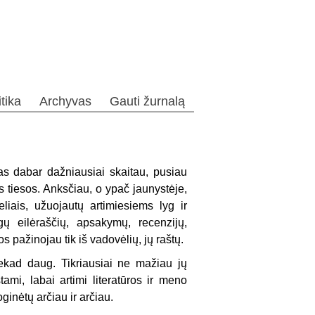
itika
Archyvas
Gauti žurnalą
as dabar dažniausiai skaitau, pusiau
 tiesos. Anksčiau, o ypač jaunystėje,
liais, užuojautų artimiesiems lyg ir
 eilėraščių, apsakymų, recenzijų,
os pažinojau tik iš vadovėlių, jų raštų.
iekad daug. Tikriausiai ne mažiau jų
ami, labai artimi literatūros ir meno
inėtų arčiau ir arčiau.