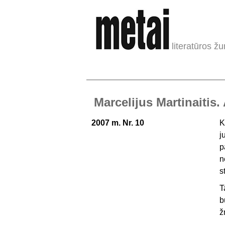
literatūros žu
Marcelijus Martinaitis
2007 m. Nr. 10
K
j
p
n
s
T
b
ž