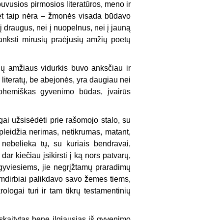
buvusios pirmosios literatūros, meno ir
. Bet taip nėra – žmonės visada būdavo
 į draugus, nei į nuopelnus, nei į jauną
anksti mirusių praėjusių amžių poetų
jų amžiaus vidurkis buvo anksčiau ir
 literatų, be abejonės, yra daugiau nei
 bohemiškas gyvenimo būdas, įvairūs
gai užsisėdėti prie rašomojo stalo, su
apleidžia nerimas, netikrumas, matant,
 nebelieka tų, su kuriais bendravai,
dar kiečiau įsikirsti į ką nors patvarų,
 gyviesiems, jie negrįžtamų praradimų
 žemdirbiai palikdavo savo žemes tiems,
rologai turi ir tam tikrų testamentinių
kaitytas bene ilgiausias iš gyvenimo