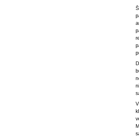
Š
p
a
p
r
p
p
D
b
n
n
s
V
k
v
M
s