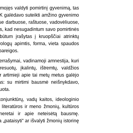
mojęs valdyti pomirtinį gyvenimą, tas
CK galėdavo suteikti amžino gyvenimo
ose darbuose, raštuose, vadovėliuose,
tis, kad nesugadintum savo pomirtinės
būtum įrašytas į kruopščiai atrinktų
rologų apimtis, forma, vieta spaudos
 pareigos.
errašymai, vadinamoji amnestija, kuri
uotų, įkalintų, ištremtų, valdžios
artimieji apie tai metų metus galėjo
mas: su mirtimi bausmė neišnykdavo,
uota.
konjunktūrų, vadų kaitos, ideologinio
literatūros ir meno žmonių, kultūros
 neretai ir apie neteisėtą bausmę.
pataisyti“ ar išvalyti žmonių istorinę