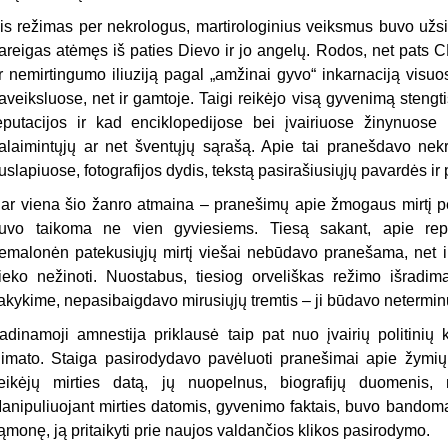
is režimas per nekrologus, martirologinius veiksmus buvo užsi
areigas atėmęs iš paties Dievo ir jo angelų. Rodos, net pats 
r nemirtingumo iliuziją pagal „amžinai gyvo“ inkarnaciją visu
aveiksluose, net ir gamtoje. Taigi reikėjo visą gyvenimą steng
eputacijos ir kad enciklopedijose bei įvairiuose žinynuose 
alaimintųjų ar net šventųjų sąrašą. Apie tai pranešdavo nek
uslapiuose, fotografijos dydis, tekstą pasirašiusiųjų pavardės ir
ar viena šio žanro atmaina – pranešimų
apie žmogaus mirtį p
uvo taikoma ne vien gyviesiems. Tiesą sakant, apie repres
emalonėn patekusiųjų mirtį viešai nebūdavo pranešama, net ir 
ieko nežinoti. Nuostabus, tiesiog orveliškas režimo išradi
akykime, nepasibaigdavo mirusiųjų tremtis – ji būdavo netermin
adinamoji amnestija priklausė taip pat nuo įvairių politinių 
limato. Staiga pasirodydavo pavėluoti pranešimai
apie žymių 
eikėjų mirties datą, jų nuopelnus, biografijų duomenis,
anipuliuojant mirties datomis, gyvenimo faktais, buvo bandoma „
ąmonę, ją pritaikyti prie naujos valdančios klikos pasirodymo.