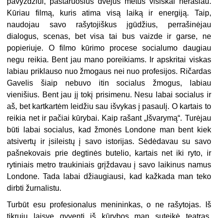
pavyzdžiui, pastaruosius dvejus metus visiškai nerašiau.
Kūriau filmą, kuris atima visą laiką ir energiją. Taip,
naudojau savo rašytojiškus įgūdžius, perrašinėjau
dialogus, scenas, bet visa tai bus vaizde ir garse, ne
popieriuje. O filmo kūrimo procese socialumo daugiau
negu reikia. Bent jau mano poreikiams. Ir apskritai viskas
labiau priklauso nuo žmogaus nei nuo profesijos. Ričardas
Gavelis šiaip nebuvo itin socialus žmogus, labiau
vienišius. Bent jau jį tokį prisimenu. Nesu labai socialus ir
aš, bet kartkartėm leidžiu sau išvykas į pasaulį. O kartais to
reikia net ir pačiai kūrybai. Kaip rašant „Išvarymą“. Turėjau
būti labai socialus, kad žmonės Londone man bent kiek
atsivertų ir įsileistų į savo istorijas. Sėdėdavau su savo
pašnekovais prie degtinės butelio, kartais net iki ryto, ir
rytiniais metro traukiniais grįždavau į savo laikinus namus
Londone. Tada labai džiaugiausi, kad kažkada man teko
dirbti žurnalistu.
Turbūt esu profesionalus menininkas, o ne rašytojas. Iš
tikrųjų laisvę gyventi iš kūrybos man suteikė teatras,