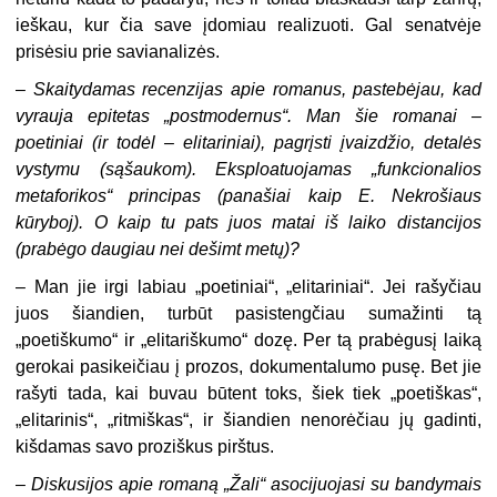
ieškau, kur čia save įdomiau realizuoti. Gal senatvėje
prisėsiu prie savianalizės.
–
Skaitydamas recenzijas apie romanus, pastebėjau, kad
vyrauja epitetas „postmodernus“. Man šie romanai –
poetiniai (ir todėl – elitariniai), pagrįsti įvaizdžio, detalės
vystymu (sąšaukom). Eksploatuojamas „funkcionalios
metaforikos“ principas (panašiai kaip E. Nekrošiaus
kūryboj). O kaip tu pats juos matai iš laiko distancijos
(prabėgo daugiau nei dešimt metų)?
– Man jie irgi labiau „poetiniai“, „elitariniai“. Jei rašyčiau
juos šiandien, turbūt pasistengčiau sumažinti tą
„poetiškumo“ ir „elitariškumo“ dozę. Per tą prabėgusį laiką
gerokai pasikeičiau į prozos, dokumentalumo pusę. Bet jie
rašyti tada, kai buvau būtent toks, šiek tiek „poetiškas“,
„elitarinis“, „ritmiškas“, ir šiandien nenorėčiau jų gadinti,
kišdamas savo proziškus pirštus.
–
Diskusijos apie romaną „Žali“ asocijuojasi su bandymais