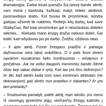
dramaturgija. Dabar kinas pamažu šią laisvę bando atimti,
varo mane į bankrotą, kažkaip, matyt, reikės atsitiesti,
pasinaudojus teatru. Kol buvau tik prozininkas, kūryba
galėjau užsiimti tik naktimis. Reikėjo kitų darbų, kad save
išlaikyčiau. Bet kaip prozininkas gal ir nesulaukiau didelės
sėkmės… Niekada mano knygų tiražai nebuvo dideli. Gal
todėl, kad rašydavau jas po darbo. Žodžiu, uždaras ratas.
–
Ir apie ateitį. Fizinė žmogaus pradžia ir pabaiga
dažniausiai nėra labai estetiškos. O ir pats šiom dviem
sąvokom nusakomas laiko kontinuumas – reliatyvus ir
ginčytinas. Juk ne veltui daugelis menininkų bandė ištrinti
ribas tarp vakar, dabar ir rytoj. Kas tau yra šios definicijos?
Ar tiki, kad ateitis kada nors savo esminiais atributais (ne
dekoracijom) gali skirtis nuo praeities ir dabarties? Ar yra
tam prielaidų?
– Smalsumas pamatyti, patirti ateitį, man atrodo, yra viena
iš varomųjų gyvenimo jėgų, verčiančių žmogų kabintis į