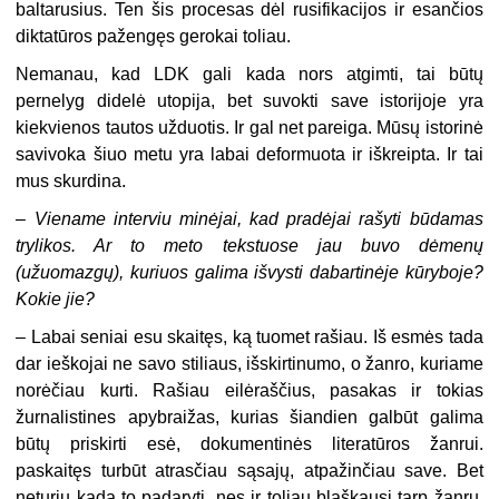
baltarusius. Ten šis procesas dėl rusifikacijos ir esančios
diktatūros pažengęs gerokai toliau.
Nemanau, kad LDK gali kada nors atgimti, tai būtų
pernelyg didelė utopija, bet suvokti save istorijoje yra
kiekvienos tautos užduotis. Ir gal net pareiga. Mūsų istorinė
savivoka šiuo metu yra labai deformuota ir iškreipta. Ir tai
mus skurdina.
–
Viename interviu minėjai, kad pradėjai rašyti būdamas
trylikos. Ar to meto tekstuose jau buvo dėmenų
(užuomazgų), kuriuos galima išvysti dabartinėje kūryboje?
Kokie jie?
– Labai seniai esu skaitęs, ką tuomet rašiau. Iš esmės tada
dar ieškojai ne savo stiliaus, išskirtinumo, o žanro, kuriame
norėčiau kurti. Rašiau eilėraščius, pasakas ir tokias
žurnalistines apybraižas, kurias šiandien galbūt galima
būtų priskirti esė, dokumentinės literatūros žanrui.
paskaitęs turbūt atrasčiau sąsajų, atpažinčiau save. Bet
neturiu kada to padaryti, nes ir toliau blaškausi tarp žanrų,