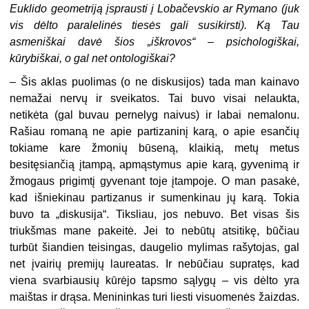
Euklido geometriją įsprausti į Lobačevskio ar Rymano (juk
vis dėlto paralelinės tiesės gali susikirsti). Ką Tau
asmeniškai davė šios „iškrovos“ – psichologiškai,
kūrybiškai, o gal net ontologiškai?
– Šis aklas puolimas (o ne diskusijos) tada man kainavo
nemažai nervų ir sveikatos. Tai buvo visai nelaukta,
netikėta (gal buvau pernelyg naivus) ir labai nemalonu.
Rašiau romaną ne apie partizaninį karą, o apie esančių
tokiame kare žmonių būseną, klaikią, metų metus
besitęsiančią įtampą, apmąstymus apie karą, gyvenimą ir
žmogaus prigimtį gyvenant toje įtampoje. O man pasakė,
kad išniekinau partizanus ir sumenkinau jų karą. Tokia
buvo ta „diskusija“. Tiksliau, jos nebuvo. Bet visas šis
triukšmas mane pakeitė. Jei to nebūtų atsitikę, būčiau
turbūt šiandien teisingas, daugelio mylimas rašytojas, gal
net įvairių premijų laureatas. Ir nebūčiau supratęs, kad
viena svarbiausių kūrėjo tapsmo sąlygų – vis dėlto yra
maištas ir drąsa. Menininkas turi liesti visuomenės žaizdas.