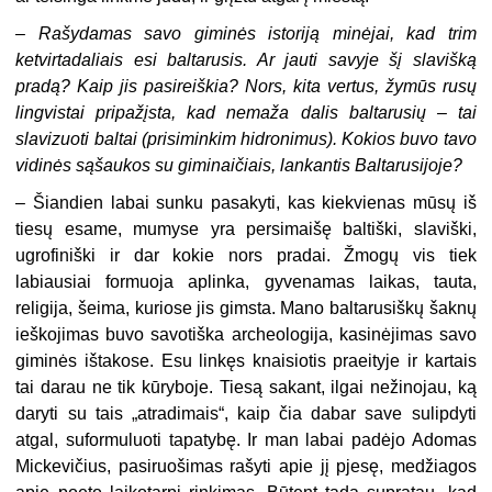
–
Rašydamas savo giminės istoriją minėjai, kad trim
ketvirtadaliais esi baltarusis. Ar jauti savyje šį slavišką
pradą? Kaip jis pasireiškia? Nors, kita vertus, žymūs rusų
lingvistai pripažįsta, kad nemaža dalis baltarusių – tai
slavizuoti baltai (prisiminkim hidronimus). Kokios buvo tavo
vidinės sąšaukos su giminaičiais, lankantis Baltarusijoje?
– Šiandien labai sunku pasakyti, kas kiekvienas mūsų iš
tiesų esame, mumyse yra persimaišę baltiški, slaviški,
ugrofiniški ir dar kokie nors pradai. Žmogų vis tiek
labiausiai formuoja aplinka, gyvenamas laikas, tauta,
religija, šeima, kuriose jis gimsta. Mano baltarusiškų šaknų
ieškojimas buvo savotiška archeologija, kasinėjimas savo
giminės ištakose. Esu linkęs knaisiotis praeityje ir kartais
tai darau ne tik kūryboje. Tiesą sakant, ilgai nežinojau, ką
daryti su tais „atradimais“, kaip čia dabar save sulipdyti
atgal, suformuluoti tapatybę. Ir man labai padėjo Adomas
Mickevičius, pasiruošimas rašyti apie jį pjesę, medžiagos