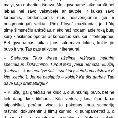
matyt, yra dabarties išdava. Mes gyvename laike turbūt net
labiau nei savo valstybėje ar tautoje, ir laikas savo
formomis, tendencijomis mus neišvengiamai (jei ir
nesąmoningai) veikia. „Pink Floyd“ muzikantai, jei būtų
gimę šimtmečiu anksčiau, nieko nežinodami apie roką būtų
kūrę klasikines operas ar koncertus smuikui ir fortepijonui.
Bet gyvenamas laikas juos suformavo tokius, kokie jie
buvo ir yra. Tas pats taikytina ir literatūrai.
–
Stebiuosi Tavo drąsa užsiimti režisūra, neturint
specialaus išsilavinimo. Turbūt teko įveikti nemažai kliūčių
(Lietuva – konservatyvi šalis, sunkiai įsileidžiami atstovai iš
kito „cecho“). Jei ne paslaptis – kokių? Ką šis darbas Tau
davė kaip dramaturgui?
– Kliūčių, gal greičiau ne kliūčių, o sunkumų, buvo, bet ne
tiek daug, kiek tikėjausi. Kita vertus, į kiną ėjau labai
laipsniškai, perėjau visas jo pakopas, nuo scenarijų
rašymo, dokumentinių filmų kūrimo iki trumpametražių, o
dabar štai pilnametražio vaidybinio. Galima sakyti,