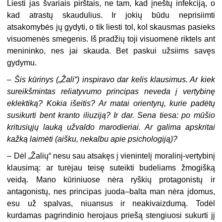
Liesti jas švariais pirštais, ne tam, kad įneštų infekciją, o
kad atrastų skaudulius. Ir jokių būdu neprisiimti
atsakomybės jų gydyti, o tik liesti tol, kol skausmas pasieks
visuomenės smegenis. Iš pradžių toji visuomenė riktels ant
menininko, nes jai skauda. Bet paskui užsiims savęs
gydymu.
–
Šis kūrinys („Žali“) inspiravo dar kelis klausimus. Ar kiek
sureikšmintas reliatyvumo principas neveda į vertybinę
eklektiką? Kokia išeitis? Ar matai orientyrų, kurie padėtų
susikurti bent kranto iliuziją? Ir dar. Sena tiesa: po mūšio
kritusiųjų lauką užvaldo marodieriai. Ar galima apskritai
kažką laimėti (aišku, nekalbu apie psichologiją)?
– Dėl „Žalių“ nesu sau atsakęs į vienintelį moralinį-vertybinį
klausimą: ar turėjau teisę suteikti budeliams žmogišką
veidą. Mano kūriniuose nėra ryškių protagonistų ir
antagonistų, nes principas juoda–balta man nėra įdomus,
esu už spalvas, niuansus ir neakivaizdumą. Todėl
kurdamas pagrindinio herojaus priešą stengiuosi sukurti jį