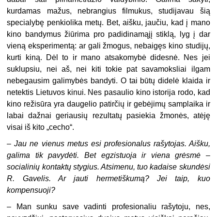
kurdamas mažus, nebrangius filmukus, studijavau šią
specialybę penkiolika metų. Bet, aišku, jaučiu, kad į mano
kino bandymus žiūrima pro padidinamąjį stiklą, lyg į dar
vieną eksperimentą: ar gali žmogus, nebaigęs kino studijų,
kurti kiną. Dėl to ir mano atsakomybė didesnė. Nes jei
suklupsiu, nei aš, nei kiti tokie pat savamoksliai ilgam
nebegausim galimybės bandyti. O tai būtų didelė klaida ir
netektis Lietuvos kinui. Nes pasaulio kino istorija rodo, kad
kino režisūra yra daugelio patirčių ir gebėjimų samplaika ir
labai dažnai geriausių rezultatų pasiekia žmonės, atėję
visai iš kito „cecho“.
–
Jau ne vienus metus esi profesionalus rašytojas. Aišku,
galima tik pavydėti. Bet egzistuoja ir viena grėsmė –
socialinių kontaktų stygius. Atsimenu, tuo kadaise skundėsi
R. Gavelis. Ar jauti hermetiškumą? Jei taip, kuo
kompensuoji?
– Man sunku save vadinti profesionaliu rašytoju, nes,