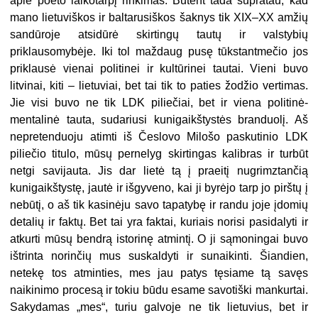
apie poeto laikotarpį rinkimas. Būtent tada supratau, kad
mano lietuviškos ir baltarusiškos šaknys tik XIX–XX amžių
sandūroje atsidūrė skirtingų tautų ir valstybių
priklausomybėje. Iki tol maždaug pusę tūkstantmečio jos
priklausė vienai politinei ir kultūrinei tautai. Vieni buvo
litvinai, kiti – lietuviai, bet tai tik to paties žodžio vertimas.
Jie visi buvo ne tik LDK piliečiai, bet ir viena politinė-
mentalinė tauta, sudariusi kunigaikštystės branduolį. Aš
nepretenduoju atimti iš Česlovo Milošo paskutinio LDK
piliečio titulo, mūsų pernelyg skirtingas kalibras ir turbūt
netgi savijauta. Jis dar lietė tą į praeitį nugrimztančią
kunigaikštystę, jautė ir išgyveno, kai ji byrėjo tarp jo pirštų į
nebūtį, o aš tik kasinėju savo tapatybę ir randu joje įdomių
detalių ir faktų. Bet tai yra faktai, kuriais norisi pasidalyti ir
atkurti mūsų bendrą istorinę atmintį. O ji sąmoningai buvo
ištrinta norinčių mus suskaldyti ir sunaikinti. Šiandien,
netekę tos atminties, mes jau patys tęsiame tą savęs
naikinimo procesą ir tokiu būdu esame savotiški mankurtai.
Sakydamas „mes“, turiu galvoje ne tik lietuvius, bet ir