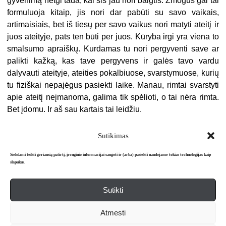
gyvenimą netgi tada, kai šis jau nori baigtis. Žmogus gal tai
formuluoja kitaip, jis nori dar pabūti su savo vaikais,
artimaisiais, bet iš tiesų per savo vaikus nori matyti ateitį ir
juos ateityje, pats ten būti per juos. Kūryba irgi yra viena to
smalsumo apraiškų. Kurdamas tu nori pergyventi save ar
palikti kažką, kas tave pergyvens ir galės tavo vardu
dalyvauti ateityje, ateities pokalbiuose, svarstymuose, kurių
tu fiziškai nepajėgus pasiekti laike. Manau, rimtai svarstyti
apie ateitį neįmanoma, galima tik spėlioti, o tai nėra rimta.
Bet įdomu. Ir aš sau kartais tai leidžiu.
Sutikimas
Siekdami teikti geriausią patirtį, įrenginio informacijai saugoti ir (arba) pasiekti naudojame tokias technologijas kaip
slapukus.
Sutikti
Apie mus
Redakcija
Prenumerata
Atmesti
Literatūros mėnraštis „Metai“ © 2026. Leidžiamas nuo 1991 m.