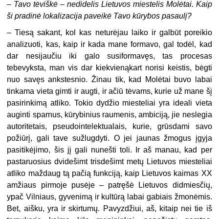
– Tavo tėviškė – nedidelis Lietuvos miestelis Molėtai. Kaip
ši pradinė lokalizacija paveikė Tavo kūrybos pasaulį?
– Tiesą sakant, kol kas neturėjau laiko ir galbūt poreikio
analizuoti, kas, kaip ir kada mane formavo, gal todėl, kad
dar nesijaučiu iki galo susiformavęs, tas procesas
tebevyksta, man vis dar kiekvienąkart norisi keistis, bėgti
nuo savęs ankstesnio. Žinau tik, kad Molėtai buvo labai
tinkama vieta gimti ir augti, ir ačiū tėvams, kurie už mane šį
pasirinkimą atliko. Tokio dydžio miesteliai yra ideali vieta
auginti sparnus, kūrybinius raumenis, ambiciją, jie neslegia
autoritetais, pseudointelektualais, kurie, grūsdami savo
požiūrį, gali tave sužlugdyti. O jei jaunas žmogus įgyja
pasitikėjimo, šis jį gali nunešti toli. Ir aš manau, kad per
pastaruosius dvidešimt trisdešimt metų Lietuvos miesteliai
atliko maždaug tą pačią funkciją, kaip Lietuvos kaimas XX
amžiaus pirmoje pusėje – patręšė Lietuvos didmiesčių,
ypač Vilniaus, gyvenimą ir kultūrą labai gabiais žmonėmis.
Bet, aišku, yra ir skirtumų. Pavyzdžiui, aš, kitaip nei tie iš