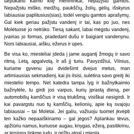
tarpukario kaimo kilę menininkai, nepažįstu gamtos.
Nepažįstu miško, medžių, paukščių, žolių, gėlių, išskyrus
labiausiai paplitusius(sias), todėl vengiu gamtos aprašymų.
Gal kiek geriau pažįstu vandenį ir tai, kas po juo, nes
Molėtuose jo netrūko. Tiesą sakant, labai mėgstu vandenį,
įvairias jo formas, pradedant dušu ir baigiant vandenynu.
Nors labiausiai, aišku, ežerus ir upes.
Be visa ko, miesteliai įdeda į jame augantį žmogų ir savo
ritmą. Lėtą, apgalvotą. Ir aš jį turiu. Pavyzdžiui, Vilnius,
kuriame gyvenu jau dvidešimt dvejus metus, man
artimiausias sekmadienį, kai jis ilsisi, sulėtina savo greitį iki
miestelio tempo. Net katedra tampa lyg ir bažnytkaimio
bažnytėle, tu girdi jos varpus, kurių įprastą dieną, per
automobilių kamščius ir visą triukšmą, visiškai nesigirdi. Ir
kai pavargstu nuo tų kamščių, kelionių, apie ką svajoju
labiausiai – tai Molėtai. Jei galiu, važiuoju tuomet įkvėpti
ten kažko nepaaiškinamo – gal jėgos? Aplankau tėvus,
apžiūriu namus, kuriuose augau, knygas, ežerą, pasitikrinu,
ar teisinga linkme judu, ir grįžtu atgal į miestą.