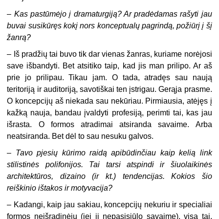
–
Kas pastūmėjo į dramaturgiją? Ar pradėdamas rašyti jau
buvai susikūręs kokį nors konceptualų pagrindą, požiūrį į šį
žanrą?
– Iš pradžių tai buvo tik dar vienas žanras, kuriame norėjosi
save išbandyti. Bet atsitiko taip, kad jis man prilipo. Ar aš
prie jo prilipau. Tikau jam. O tada, atradęs sau naują
teritoriją ir auditoriją, savotiškai ten įstrigau. Gerąja prasme.
O koncepcijų aš niekada sau nekūriau. Pirmiausia, atėjęs į
kažką nauja, bandau įvaldyti profesiją, perimti tai, kas jau
išrasta. O formos atradimai atsiranda savaime. Arba
neatsiranda. Bet dėl to sau nesuku galvos.
–
Tavo pjesių kūrimo raidą apibūdinčiau kaip kelią link
stilistinės polifonijos. Tai tarsi atspindi ir šiuolaikinės
architektūros, dizaino (ir kt.) tendencijas. Kokios šio
reiškinio ištakos ir motyvacija?
– Kadangi, kaip jau sakiau, koncepcijų nekuriu ir specialiai
formos neišradinėju (jei ji nepasisiūlo savaime), visa tai,