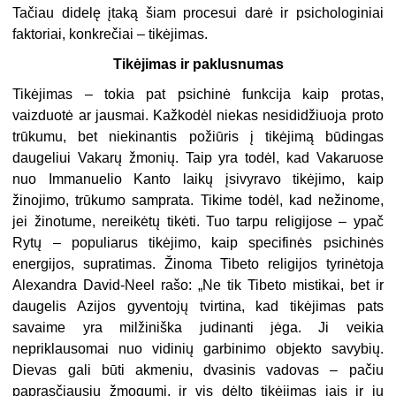
Tačiau didelę įtaką šiam procesui darė ir psichologiniai
faktoriai, konkrečiai – tikėjimas.
Tikėjimas ir paklusnumas
Tikėjimas – tokia pat psichinė funkcija kaip protas,
vaizduotė ar jausmai. Kažkodėl niekas nesididžiuoja proto
trūkumu, bet niekinantis požiūris į tikėjimą būdingas
daugeliui Vakarų žmonių. Taip yra todėl, kad Vakaruose
nuo Immanuelio Kanto laikų įsivyravo tikėjimo, kaip
žinojimo, trūkumo samprata. Tikime todėl, kad nežinome,
jei žinotume, nereikėtų tikėti. Tuo tarpu religijose – ypač
Rytų – populiarus tikėjimo, kaip specifinės psichinės
energijos, supratimas. Žinoma Tibeto religijos tyrinėtoja
Alexandra David-Neel rašo: „Ne tik Tibeto mistikai, bet ir
daugelis Azijos gyventojų tvirtina, kad tikėjimas pats
savaime yra milžiniška judinanti jėga. Ji veikia
nepriklausomai nuo vidinių garbinimo objekto savybių.
Dievas gali būti akmeniu, dvasinis vadovas – pačiu
paprasčiausiu žmogumi, ir vis dėlto tikėjimas jais ir jų