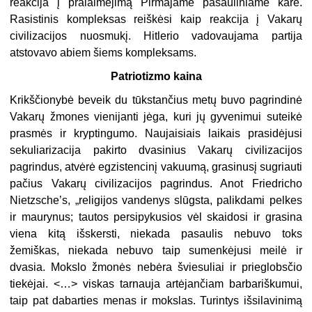
reakcija į pralaimėjimą Pirmajame pasauliniame kare.
Rasistinis kompleksas reiškėsi kaip reakcija į Vakarų
civilizacijos nuosmukį. Hitlerio vadovaujama partija
atstovavo abiem šiems kompleksams.
Patriotizmo kaina
Krikščionybė beveik du tūkstančius metų buvo pagrindinė
Vakarų žmones vienijanti jėga, kuri jų gyvenimui suteikė
prasmės ir kryptingumo. Naujaisiais laikais prasidėjusi
sekuliarizacija pakirto dvasinius Vakarų civilizacijos
pagrindus, atvėrė egzistencinį vakuumą, grasinusį sugriauti
pačius Vakarų civilizacijos pagrindus. Anot Friedricho
Nietzsche’s, „religijos vandenys slūgsta, palikdami pelkes
ir maurynus; tautos persipykusios vėl skaidosi ir grasina
viena kitą išskersti, niekada pasaulis nebuvo toks
žemiškas, niekada nebuvo taip sumenkėjusi meilė ir
dvasia. Mokslo žmonės nebėra šviesuliai ir prieglobsčio
tiekėjai. <…> viskas tarnauja artėjančiam barbariškumui,
taip pat dabarties menas ir mokslas. Turintys išsilavinimą