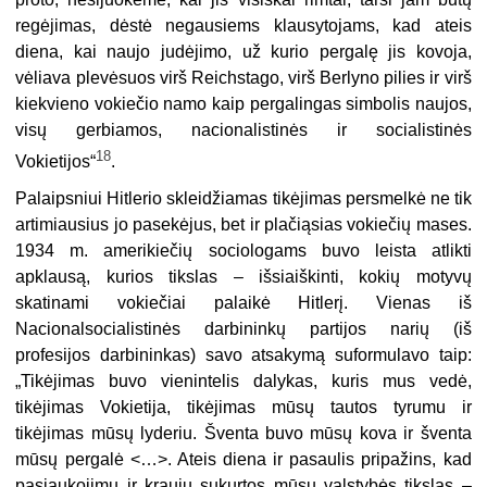
regėjimas, dėstė negausiems klausytojams, kad ateis
diena, kai naujo judėjimo, už kurio pergalę jis kovoja,
vėliava plevėsuos virš Reichstago, virš Berlyno pilies ir virš
kiekvieno vokiečio namo kaip pergalingas simbolis naujos,
visų gerbiamos, nacionalistinės ir socialistinės
18
Vokietijos“
.
Palaipsniui Hitlerio skleidžiamas tikėjimas persmelkė ne tik
artimiausius jo pasekėjus, bet ir plačiąsias vokiečių mases.
1934 m. amerikiečių sociologams buvo leista atlikti
apklausą, kurios tikslas – išsiaiškinti, kokių motyvų
skatinami vokiečiai palaikė Hitlerį. Vienas iš
Nacionalsocialistinės darbininkų partijos narių (iš
profesijos darbininkas) savo atsakymą suformulavo taip:
„Tikėjimas buvo vienintelis dalykas, kuris mus vedė,
tikėjimas Vokietija, tikėjimas mūsų tautos tyrumu ir
tikėjimas mūsų lyderiu. Šventa buvo mūsų kova ir šventa
mūsų pergalė <…>. Ateis diena ir pasaulis pripažins, kad
pasiaukojimu ir krauju sukurtos mūsų valstybės tikslas –