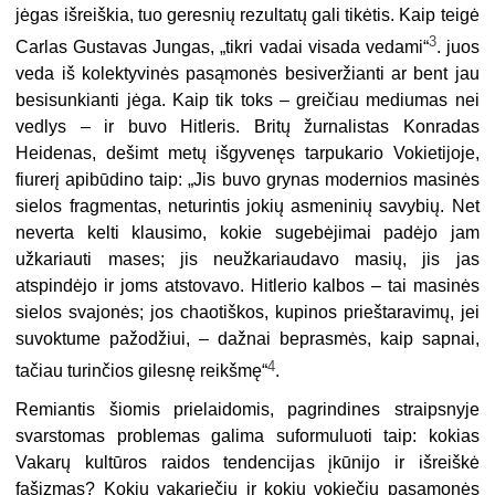
jėgas išreiškia, tuo geresnių rezultatų gali tikėtis. Kaip teigė
3
Carlas Gustavas Jungas, „tikri vadai visada vedami“
. juos
veda iš kolektyvinės pasąmonės besiveržianti ar bent jau
besisunkianti jėga. Kaip tik toks – greičiau mediumas nei
vedlys – ir buvo Hitleris. Britų žurnalistas Konradas
Heidenas, dešimt metų išgyvenęs tarpukario Vokietijoje,
fiurerį apibūdino taip: „Jis buvo grynas modernios masinės
sielos fragmentas, neturintis jokių asmeninių savybių. Net
neverta kelti klausimo, kokie sugebėjimai padėjo jam
užkariauti mases; jis neužkariaudavo masių, jis jas
atspindėjo ir joms atstovavo. Hitlerio kalbos – tai masinės
sielos svajonės; jos chaotiškos, kupinos prieštaravimų, jei
suvoktume pažodžiui, – dažnai beprasmės, kaip sapnai,
4
tačiau turinčios gilesnę reikšmę“
.
Remiantis šiomis prielaidomis, pagrindines straipsnyje
svarstomas problemas galima suformuluoti taip: kokias
Vakarų kultūros raidos tendencijas įkūnijo ir išreiškė
fašizmas? Kokių vakariečių ir kokių vokiečių pasąmonės