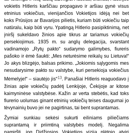
vokietis Hitleris karščiau propagavo ir aršiau gynė visus
etninius vokiečius, vienijančios Vokietijos idėją nei bet
koks Prūsijos ar Bavarijos pilietis, kuriam būti vokiečiu taip
natūralu, kaip būti vyru. Ypatingą Hitlerio pasipiktinimą, net
įniršį sukeldavo žinios apie tikrus ar tariamus vokiečių
persekiojimus. 1935 m. su anglų delegacija, svarstant
vadinamojo „Rytų pakto“ sudarymo galimybes, fiureris
pašoko ir ėmė šaukti: „Mes neturėsime reikalų su Lietuva!“
Jo akys blizgėjo, balsas prikimo. „Jokiomis sąlygomis mes
nesudarysime pakto su valstybe, kuri persekioja vokiečius
13
Mėmelyje!“ – siautėjo jis“
. Panašiai Hitleris reaguodavo į
žinias apie vokiečių padėtį Lenkijoje, Čekijoje ar kitose
kaimyninėse valstybėse. Kažin ar verta stebėtis, kad toks
fiurerio uolumas ginant etninių vokiečių teises daugumai jo
tėvynainių buvo jei ne pagirtinas, tai bent suprantamas.
Žymiai sunkiau sekėsi sukurti eiliniams piliečiams
suprantamą ir priimtiną valstybės modelį. Negalima
pamiršti, jog Didžiosios Vokietijos viziją plėtojo atviri