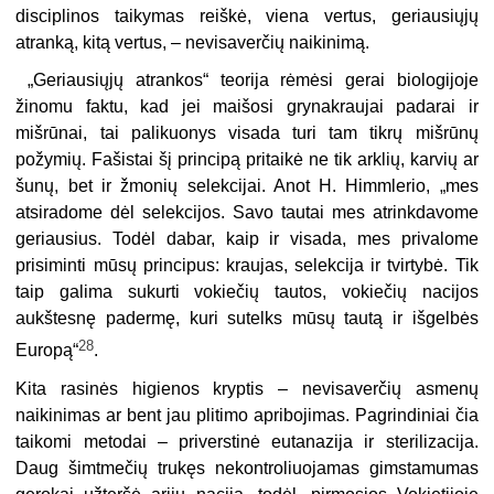
disciplinos taikymas reiškė, viena vertus, geriausiųjų
atranką, kitą vertus, – nevisaverčių naikinimą.
„Geriausiųjų atrankos“ teorija rėmėsi gerai biologijoje
žinomu faktu, kad jei maišosi grynakraujai padarai ir
mišrūnai, tai palikuonys visada turi tam tikrų mišrūnų
požymių. Fašistai šį principą pritaikė ne tik arklių, karvių ar
šunų, bet ir žmonių selekcijai. Anot H. Himmlerio, „mes
atsiradome dėl selekcijos. Savo tautai mes atrinkdavome
geriausius. Todėl dabar, kaip ir visada, mes privalome
prisiminti mūsų principus: kraujas, selekcija ir tvirtybė. Tik
taip galima sukurti vokiečių tautos, vokiečių nacijos
aukštesnę padermę, kuri sutelks mūsų tautą ir išgelbės
28
Europą“
.
Kita rasinės higienos kryptis – nevisaverčių asmenų
naikinimas ar bent jau plitimo apribojimas. Pagrindiniai čia
taikomi metodai – priverstinė eutanazija ir sterilizacija.
Daug šimtmečių trukęs nekontroliuojamas gimstamumas