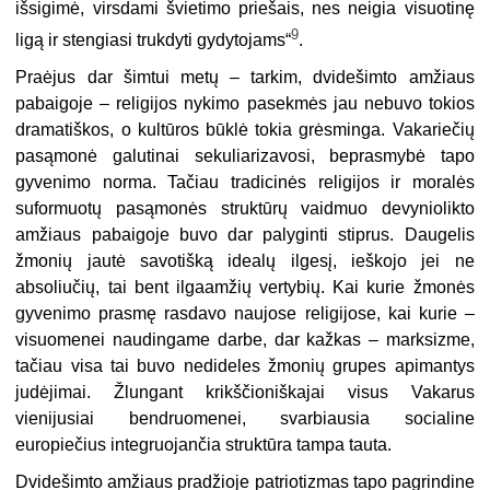
išsigimė, virsdami švietimo priešais, nes neigia visuotinę
9
ligą ir stengiasi trukdyti gydytojams“
.
Praėjus dar šimtui metų – tarkim, dvidešimto amžiaus
pabaigoje – religijos nykimo pasekmės jau nebuvo tokios
dramatiškos, o kultūros būklė tokia grėsminga. Vakariečių
pasąmonė galutinai sekuliarizavosi, beprasmybė tapo
gyvenimo norma. Tačiau tradicinės religijos ir moralės
suformuotų pasąmonės struktūrų vaidmuo devyniolikto
amžiaus pabaigoje buvo dar palyginti stiprus. Daugelis
žmonių jautė savotišką idealų ilgesį, ieškojo jei ne
absoliučių, tai bent ilgaamžių vertybių. Kai kurie žmonės
gyvenimo prasmę rasdavo naujose religijose, kai kurie –
visuomenei naudingame darbe, dar kažkas – marksizme,
tačiau visa tai buvo nedideles žmonių grupes apimantys
judėjimai. Žlungant krikščioniškajai visus Vakarus
vienijusiai bendruomenei, svarbiausia socialine
europiečius integruojančia struktūra tampa tauta.
Dvidešimto amžiaus pradžioje patriotizmas tapo pagrindine