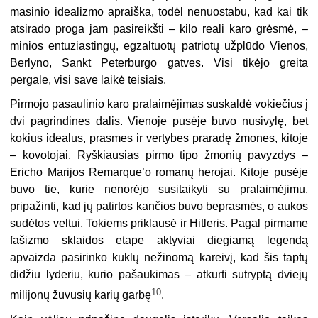
masinio idealizmo apraiška, todėl nenuostabu, kad kai tik
atsirado proga jam pasireikšti – kilo reali karo grėsmė, –
minios entuziastingų, egzaltuotų patriotų užplūdo Vienos,
Berlyno, Sankt Peterburgo gatves. Visi tikėjo greita
pergale, visi save laikė teisiais.
Pirmojo pasaulinio karo pralaimėjimas suskaldė vokiečius į
dvi pagrindines dalis. Vienoje pusėje buvo nusivylę, bet
kokius idealus, prasmes ir vertybes praradę žmones, kitoje
– kovotojai. Ryškiausias pirmo tipo žmonių pavyzdys –
Ericho Marijos Remarque’o romanų herojai. Kitoje pusėje
buvo tie, kurie nenorėjo susitaikyti su pralaimėjimu,
pripažinti, kad jų patirtos kančios buvo beprasmės, o aukos
sudėtos veltui. Tokiems priklausė ir Hitleris. Pagal pirmame
fašizmo sklaidos etape aktyviai diegiamą legendą
apvaizda pasirinko kuklų nežinomą kareivį, kad šis taptų
didžiu lyderiu, kurio pašaukimas – atkurti sutryptą dviejų
10
milijonų žuvusių karių garbę
.