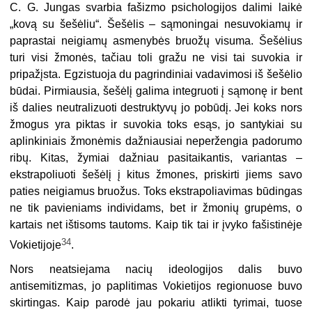
C. G. Jungas svarbia fašizmo psichologijos dalimi laikė
„kovą su šešėliu“. Šešėlis – sąmoningai nesuvokiamų ir
paprastai neigiamų asmenybės bruožų visuma. Šešėlius
turi visi žmonės, tačiau toli gražu ne visi tai suvokia ir
pripažįsta. Egzistuoja du pagrindiniai vadavimosi iš šešėlio
būdai. Pirmiausia, šešėlį galima integruoti į sąmonę ir bent
iš dalies neutralizuoti destruktyvų jo pobūdį. Jei koks nors
žmogus yra piktas ir suvokia toks esąs, jo santykiai su
aplinkiniais žmonėmis dažniausiai neperžengia padorumo
ribų. Kitas, žymiai dažniau pasitaikantis, variantas –
ekstrapoliuoti šešėlį į kitus žmones, priskirti jiems savo
paties neigiamus bruožus. Toks ekstrapoliavimas būdingas
ne tik pavieniams individams, bet ir žmonių grupėms, o
kartais net ištisoms tautoms. Kaip tik tai ir įvyko fašistinėje
34
Vokietijoje
.
Nors neatsiejama nacių ideologijos dalis buvo
antisemitizmas, jo paplitimas Vokietijos regionuose buvo
skirtingas. Kaip parodė jau pokariu atlikti tyrimai, tuose