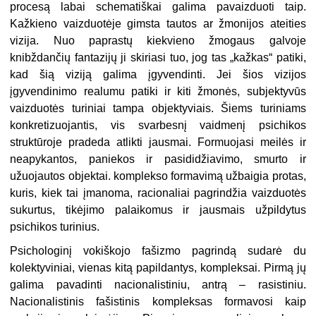
procesą labai schematiškai galima pavaizduoti taip.
Kažkieno vaizduotėje gimsta tautos ar žmonijos ateities
vizija. Nuo paprastų kiekvieno žmogaus galvoje
knibždančių fantazijų ji skiriasi tuo, jog tas „kažkas“ patiki,
kad šią viziją galima įgyvendinti. Jei šios vizijos
įgyvendinimo realumu patiki ir kiti žmonės, subjektyvūs
vaizduotės turiniai tampa objektyviais. Šiems turiniams
konkretizuojantis, vis svarbesnį vaidmenį psichikos
struktūroje pradeda atlikti jausmai. Formuojasi meilės ir
neapykantos, paniekos ir pasididžiavimo, smurto ir
užuojautos objektai. komplekso formavimą užbaigia protas,
kuris, kiek tai įmanoma, racionaliai pagrindžia vaizduotės
sukurtus, tikėjimo palaikomus ir jausmais užpildytus
psichikos turinius.
Psichologinį vokiškojo fašizmo pagrindą sudarė du
kolektyviniai, vienas kitą papildantys, kompleksai. Pirmą jų
galima pavadinti nacionalistiniu, antrą – rasistiniu.
Nacionalistinis fašistinis kompleksas formavosi kaip