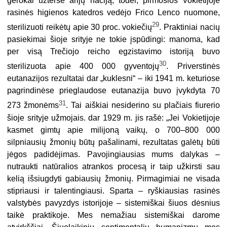
gerokai užteršė arijų naciją, todėl, pirmosios Vokietijoje
rasinės higienos katedros vedėjo Frico Lenco nuomone,
29
sterilizuoti reikėtų apie 30 proc. vokiečių
. Praktiniai nacių
pasiekimai šioje srityje ne tokie įspūdingi: manoma, kad
per visą Trečiojo reicho egzistavimo istoriją buvo
30
sterilizuota apie 400 000 gyventojų
. Priverstinės
eutanazijos rezultatai dar „kuklesni“ – iki 1941 m. keturiose
pagrindinėse prieglaudose eutanazija buvo įvykdyta 70
31
273 žmonėms
. Tai aiškiai nesiderino su plačiais fiurerio
šioje srityje užmojais. dar 1929 m. jis rašė: „Jei Vokietijoje
kasmet gimtų apie milijoną vaikų, o 700–800 000
silpniausių žmonių būtų pašalinami, rezultatas galėtų būti
jėgos padidėjimas. Pavojingiausias mums dalykas –
nutraukti natūralios atrankos procesą ir taip užkirsti sau
kelią išsiugdyti gabiausių žmonių. Pirmagimiai ne visada
stipriausi ir talentingiausi. Sparta – ryškiausias rasinės
valstybės pavyzdys istorijoje – sistemiškai šiuos dėsnius
taikė praktikoje. Mes nemažiau sistemiškai darome