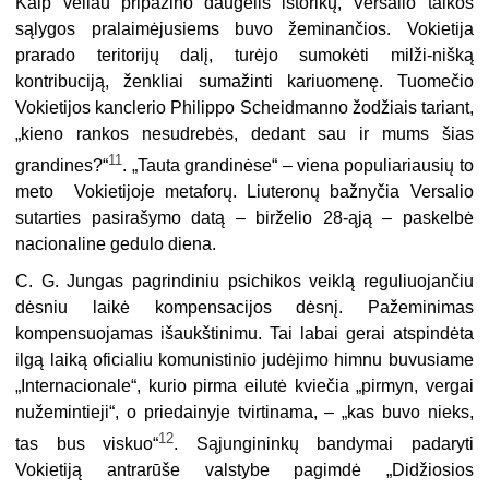
Kaip vėliau pripažino daugelis istorikų, Versalio taikos
sąlygos pralaimėjusiems buvo žeminančios. Vokietija
prarado teritorijų dalį, turėjo sumokėti milži-nišką
kontribuciją, ženkliai sumažinti kariuomenę. Tuomečio
Vokietijos kanclerio Philippo Scheidmanno žodžiais tariant,
„kieno rankos nesudrebės, dedant sau ir mums šias
11
grandines?“
. „Tauta grandinėse“ – viena populiariausių to
meto Vokietijoje metaforų. Liuteronų bažnyčia Versalio
sutarties pasirašymo datą – birželio 28-ąją – paskelbė
nacionaline gedulo diena.
C. G. Jungas pagrindiniu psichikos veiklą reguliuojančiu
dėsniu laikė kompensacijos dėsnį. Pažeminimas
kompensuojamas išaukštinimu. Tai labai gerai atspindėta
ilgą laiką oficialiu komunistinio judėjimo himnu buvusiame
„Internacionale“, kurio pirma eilutė kviečia „pirmyn, vergai
nužemintieji“, o priedainyje tvirtinama, – „kas buvo nieks,
12
tas bus viskuo“
. Sąjungininkų bandymai padaryti
Vokietiją antrarūše valstybe pagimdė „Didžiosios