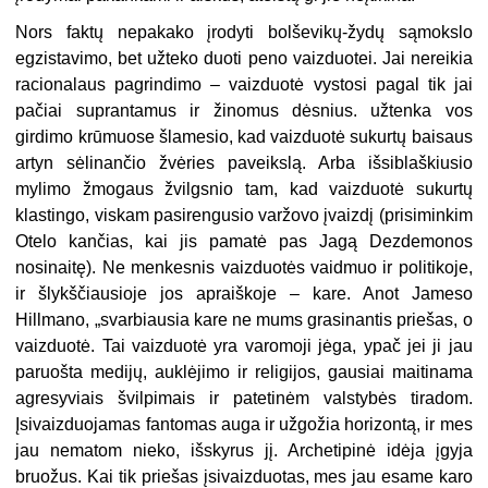
Nors faktų nepakako įrodyti bolševikų-žydų sąmokslo
egzistavimo, bet užteko duoti peno vaizduotei. Jai nereikia
racionalaus pagrindimo – vaizduotė vystosi pagal tik jai
pačiai suprantamus ir žinomus dėsnius. užtenka vos
girdimo krūmuose šlamesio, kad vaizduotė sukurtų baisaus
artyn sėlinančio žvėries paveikslą. Arba išsiblaškiusio
mylimo žmogaus žvilgsnio tam, kad vaizduotė sukurtų
klastingo, viskam pasirengusio varžovo įvaizdį (prisiminkim
Otelo kančias, kai jis pamatė pas Jagą Dezdemonos
nosinaitę). Ne menkesnis vaizduotės vaidmuo ir politikoje,
ir šlykščiausioje jos apraiškoje – kare. Anot Jameso
Hillmano, „svarbiausia kare ne mums grasinantis priešas, o
vaizduotė. Tai vaizduotė yra varomoji jėga, ypač jei ji jau
paruošta medijų, auklėjimo ir religijos, gausiai maitinama
agresyviais švilpimais ir patetinėm valstybės tiradom.
Įsivaizduojamas fantomas auga ir užgožia horizontą, ir mes
jau nematom nieko, išskyrus jį. Archetipinė idėja įgyja
bruožus. Kai tik priešas įsivaizduotas, mes jau esame karo