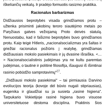
iškeliančių veikalų. Ir pradėjo formuotis rasizmo praktika.
Racionalus barbarizmas
Didžiausios beprotybės visada grindžiamos protu –
užtenka prisiminti jakobinų teroro siautėjimo metais po
Paryžiaus gatves vežiojamą Proto deivės statulą.
Nenuostabu, kad ir fašizmo beprotybės buvo grindžiamos
protu. Kaip teigė Hitleris, „nacionalsocializmas yra šaltas ir
griežtai racionalus požiūris į realybę, grindžiamas
didžiausiais mokslo pasiekimais ir jų dvasine išraiška. <…
> Nacionalsocialistinis judėjimas yra ne kultu paremtas
judėjimas, o tautinė ir politinė filosofija, išaugusi iš išimtinai
27
rasinio pobūdžio samprotavimų“
.
„Didžiausi mokslo pasiekimai“ – tai pirmiausia Darvino
evoliucijos teorija (kovoje dėl būvio nugali stipriausias),
eugenika ir glaudžiai su ja susieta „rasinė higiena“.
Tarpukario Vokietijoje rasinė higiena buvo visuose
universitetuose dėstoma disciplina. Praktinis šios