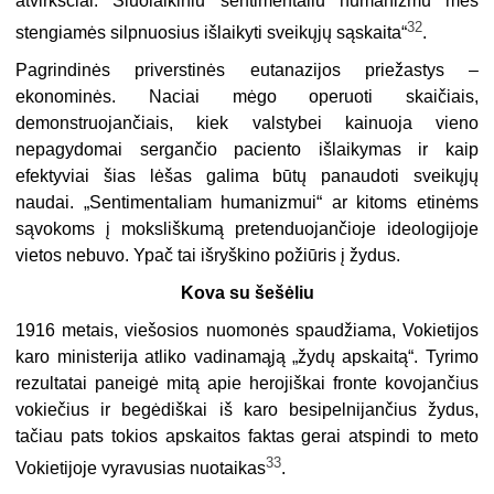
atvirkščiai. Šiuolaikiniu sentimentaliu humanizmu mes
32
stengiamės silpnuosius išlaikyti sveikųjų sąskaita“
.
Pagrindinės priverstinės eutanazijos priežastys –
ekonominės. Naciai mėgo operuoti skaičiais,
demonstruojančiais, kiek valstybei kainuoja vieno
nepagydomai sergančio paciento išlaikymas ir kaip
efektyviai šias lėšas galima būtų panaudoti sveikųjų
naudai. „Sentimentaliam humanizmui“ ar kitoms etinėms
sąvokoms į moksliškumą pretenduojančioje ideologijoje
vietos nebuvo. Ypač tai išryškino požiūris į žydus.
Kova su šešėliu
1916 metais, viešosios nuomonės spaudžiama, Vokietijos
karo ministerija atliko vadinamąją „žydų apskaitą“. Tyrimo
rezultatai paneigė mitą apie herojiškai fronte kovojančius
vokiečius ir begėdiškai iš karo besipelnijančius žydus,
tačiau pats tokios apskaitos faktas gerai atspindi to meto
33
Vokietijoje vyravusias nuotaikas
.