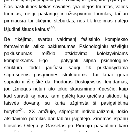
šias paskutines kelias savaites, yra idėjos triumfas, valios
triumfas, netgi pastangų ir užsispyrimo triumfas, tačiau
pirmiausia tai tikėjimo stebuklas, nes tik tikėjimas galėjo
20
išjudinti šituos kalnus“
.
Be tikėjimo, svarbų vaidmenį fašistinio komplekso
formavimuisi atliko paklusnumas. Psichologiniu atžvilgiu
paklusnumas reiškia atsidavimą kolektyviniams
kompleksams. Ego – palyginti silpna psichologinė
struktūra, todėl jaučiasi saugi tik priklausydama
stipresnėms pasąmonės struktūroms. Tai labai gerai
suprato ir išreiškė dar Fiodoras Dostojevskis, teigdamas,
jog „žmogus neturi kito tokio skausmingo rūpesčio, kaip
kad surasti ką nors, kam galėtų kuo greičiau atiduoti tą
laisvės dovaną, su kuria užgimsta ši pasigailėtina
21
būtybė“
. XX amžiuje, stiprėjant individualizmui, tokio
atsidavimo poreikis dar labiau įsigalėjo. Žinomas ispanų
filosofas Ortega y Gassetas po Pirmojo pasaulinio karo