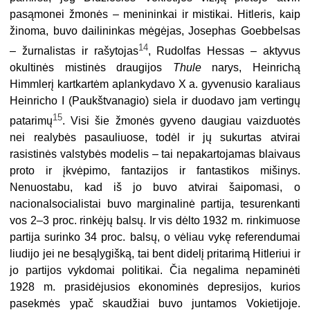
pasąmonei žmonės – menininkai ir mistikai. Hitleris, kaip
žinoma, buvo dailininkas mėgėjas, Josephas Goebbelsas
14
– žurnalistas ir rašytojas
, Rudolfas Hessas – aktyvus
okultinės mistinės draugijos
Thule
narys, Heinrichą
Himmlerį kartkartėm aplankydavo X a. gyvenusio karaliaus
Heinricho I (Paukštvanagio) siela ir duodavo jam vertingų
15
patarimų
. Visi šie žmonės gyveno daugiau vaizduotės
nei realybės pasauliuose, todėl ir jų sukurtas atvirai
rasistinės valstybės modelis – tai nepakartojamas blaivaus
proto ir įkvėpimo, fantazijos ir fantastikos mišinys.
Nenuostabu, kad iš jo buvo atvirai šaipomasi, o
nacionalsocialistai buvo marginalinė partija, tesurenkanti
vos 2–3 proc. rinkėjų balsų. Ir vis dėlto 1932 m. rinkimuose
partija surinko 34 proc. balsų, o vėliau vykę referendumai
liudijo jei ne besąlygišką, tai bent didelį pritarimą Hitleriui ir
jo partijos vykdomai politikai. Čia negalima nepaminėti
1928 m. prasidėjusios ekonominės depresijos, kurios
pasekmės ypač skaudžiai buvo juntamos Vokietijoje.