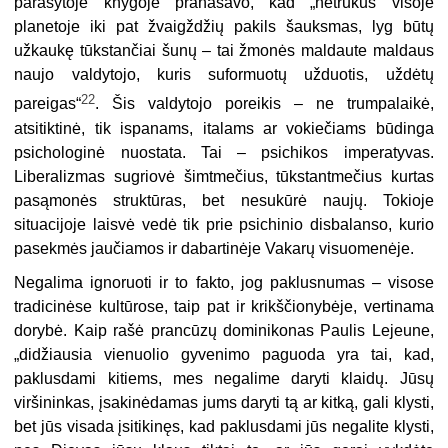
parašytoje knygoje pranašavo, kad „netrukus visoje
planetoje iki pat žvaigždžių pakils šauksmas, lyg būtų
užkaukę tūkstančiai šunų – tai žmonės maldaute maldaus
naujo valdytojo, kuris suformuotų užduotis, uždėtų
22
pareigas“
. Šis valdytojo poreikis – ne trumpalaikė,
atsitiktinė, tik ispanams, italams ar vokiečiams būdinga
psichologinė nuostata. Tai – psichikos imperatyvas.
Liberalizmas sugriovė šimtmečius, tūkstantmečius kurtas
pasąmonės struktūras, bet nesukūrė naujų. Tokioje
situacijoje laisvė vedė tik prie psichinio disbalanso, kurio
pasekmės jaučiamos ir dabartinėje Vakarų visuomenėje.
Negalima ignoruoti ir to fakto, jog paklusnumas – visose
tradicinėse kultūrose, taip pat ir krikščionybėje, vertinama
dorybė. Kaip rašė prancūzų dominikonas Paulis Lejeune,
„didžiausia vienuolio gyvenimo paguoda yra tai, kad,
paklusdami kitiems, mes negalime daryti klaidų. Jūsų
viršininkas, įsakinėdamas jums daryti tą ar kitką, gali klysti,
bet jūs visada įsitikinęs, kad paklusdami jūs negalite klysti,