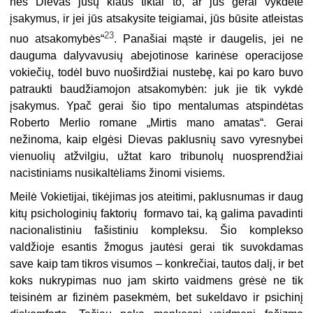
nes Dievas jūsų klaus tiktai to, ar jūs gerai vykdėte
įsakymus, ir jei jūs atsakysite teigiamai, jūs būsite atleistas
23
nuo atsakomybės“
. Panašiai mąstė ir daugelis, jei ne
dauguma dalyvavusių abejotinose karinėse operacijose
vokiečių, todėl buvo nuoširdžiai nustebę, kai po karo buvo
patraukti baudžiamojon atsakomybėn: juk jie tik vykdė
įsakymus. Ypač gerai šio tipo mentalumas atspindėtas
Roberto Merlio romane „Mirtis mano amatas“. Gerai
nežinoma, kaip elgėsi Dievas paklusnių savo vyresnybei
vienuolių atžvilgiu, užtat karo tribunolų nuosprendžiai
nacistiniams nusikaltėliams žinomi visiems.
Meilė Vokietijai, tikėjimas jos ateitimi, paklusnumas ir daug
kitų psichologinių faktorių formavo tai, ką galima pavadinti
nacionalistiniu fašistiniu kompleksu. Šio komplekso
valdžioje esantis žmogus jautėsi gerai tik suvokdamas
save kaip tam tikros visumos – konkrečiai, tautos dalį, ir bet
koks nukrypimas nuo jam skirto vaidmens grėsė ne tik
teisinėm ar fizinėm pasekmėm, bet sukeldavo ir psichinį