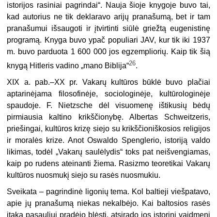
istorijos rasiniai pagrindai“. Nauja šioje knygoje buvo tai,
kad autorius ne tik deklaravo arijų pranašumą, bet ir tam
pranašumui išsaugoti ir įtvirtinti siūlė griežtą eugenistinę
programą. Knyga buvo ypač populiari JAV, kur tik iki 1937
m. buvo parduota 1 600 000 jos egzempliorių. Kaip tik šią
26
knygą Hitleris vadino „mano Biblija“
.
XIX a. pab.–XX pr. Vakarų kultūros būklė buvo plačiai
aptarinėjama filosofinėje, sociologinėje, kultūrologinėje
spaudoje. F. Nietzsche dėl visuomenę ištikusių bėdų
pirmiausia kaltino krikščionybę. Albertas Schweitzeris,
priešingai, kultūros krizę siejo su krikščioniškosios religijos
ir moralės krize. Anot Oswaldo Spenglerio, istoriją valdo
likimas, todėl „Vakarų saulėlydis“ toks pat neišvengiamas,
kaip po rudens ateinanti žiema. Rasizmo teoretikai Vakarų
kultūros nuosmukį siejo su rasės nuosmukiu.
Sveikata – pagrindinė ligonių tema. Kol baltieji viešpatavo,
apie jų pranašumą niekas nekalbėjo. Kai baltosios rasės
įtaka pasauliui pradėjo blėsti, atsirado jos istorinį vaidmenį