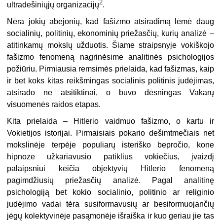
2
ultradešiniųjų organizacijų
.
Nėra jokių abejonių, kad fašizmo atsiradimą lėmė daug
socialinių, politinių, ekonominių priežasčių, kurių analizė –
atitinkamų mokslų užduotis. Šiame straipsnyje vokiškojo
fašizmo fenomeną nagrinėsime analitinės psichologijos
požiūriu. Pirmiausia remsimės prielaida, kad fašizmas, kaip
ir bet koks kitas reikšmingas socialinis politinis judėjimas,
atsirado ne atsitiktinai, o buvo dėsningas Vakarų
visuomenės raidos etapas.
Kita prielaida – Hitlerio vaidmuo fašizmo, o kartu ir
Vokietijos istorijai. Pirmaisiais pokario dešimtmečiais net
mokslinėje terpėje populiarų isteriško bepročio, kone
hipnoze užkariavusio patiklius vokiečius, įvaizdį
palaipsniui keičia objektyvių Hitlerio fenomeną
pagimdžiusių priežasčių analizė. Pagal analitinę
psichologiją bet kokio socialinio, politinio ar religinio
judėjimo vadai tėra susiformavusių ar besiformuojančių
jėgų kolektyvinėje pasąmonėje išraiška ir kuo geriau jie tas