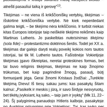
19
atnešti pasauliui taiką ir gerovę“
.
Tikėjimas – ne viena iš krikščioniškų vertybių, tikėjimas –
išskirtinė krikščioniška vertybė. Nė kiek neperdedant
galima teigti, – be tikėjimo nėra krikščionio. Ir turbūt niekas
kitas Europos istorijoje taip neiškėlė tikėjimo reikšmės kaip
Martinas Lutheris. Jo paskelbtas
nuteisinimas tikėjimu
(sola fide)
– protestantizmo doktrinos šerdis. Todėl jei XX a.
tikėjimas dar galėjo daryti realų poveikį kokios nors tautos
istorijai, tai tik M. Lutherio tautos. Fašistinėje Vokietijoje
tikėjimas įgavo iškreiptas, neretai groteskines formas, bet
tai buvo religinis tikėjimas, tikėjimas ne kaip žinojimo
trūkumas, bet kaip pagrindinė žmogų, pasaulį, būtį
formuojanti jėga. Gerai žinomi Kristaus žodžiai: „Turėkite
tikėjimą Dievu! Iš tiesų sakau jums: kas pasakytų šitam
kalnui: „Pasikelk ir meskis į jūrą, ir savo širdyje nesvyruotų,
bet tikėtų įvyksiant, ką sako, – taip jam ir įvyktų“ (Mk 11, 22–
24). Šį palyginimą panaudojo Hitleris kalboje, pasakytoje
po Austrijos prijungimo prie Vokietijos: „Tai, kas įvyko per