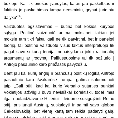
būklėje. Kai tik priešas įvardytas, karas jau paskelbtas ir
faktinis jo paskelbimas tampa neesminiu, grynai juridiniu
36
dalyku“
.
Vaizduotės egzistavimas – būtina bet kokios kūrybos
sąlyga. Politinė vaizduotė artima mokslinei, tačiau jei
moksle tam tikri faktai gali ne tik patvirtinti, bet ir paneigti
teoriją, tai politinė vaizduotė visus faktus interpretuoja tik
pagal savo sukurtą teoriją, nepaisydama jokių racionalių
argumentų ar įrodymų. Pailiustruosime tai tik požiūrio į
Antrojo pasaulinio karo priežastis pavyzdžiu.
Bent jau kai kurių anglų ir prancūzų politikų logiką Antrojo
pasaulinio karo išvakarėse trumpai galima suformuluoti
taip: „Gali būti, kad kai kurie Versalio sutarties punktai
Vokietijos atžvilgiu buvo nevisiškai korektiški, todėl mes
ilgai nuolaidžiavome Hitleriui – leidome susigrąžinti Reino
sritį, prisijungti Austriją, suskaldyti ir paimti savo globon
Čekoslovakiją, bet vieną kartą tam reikia padaryti galą,
kitaip ši valstybė visiškai praras saiką ir anksčiau ar vėliau