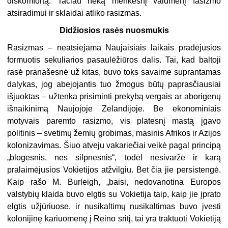
diskomfortą. Tačiau neką menkesnį vaidmenį fašizmo
atsiradimui ir sklaidai atliko rasizmas.
Didžiosios rasės nuosmukis
Rasizmas – neatsiejama Naujaisiais laikais pradėjusios
formuotis sekuliarios pasaulėžiūros dalis. Tai, kad baltoji
rasė pranašesnė už kitas, buvo toks savaime suprantamas
dalykas, jog abejojantis tuo žmogus būtų paprasčiausiai
išjuoktas – užtenka prisiminti prekybą vergais ar aborigenų
išnaikinimą Naujojoje Zelandijoje. Be ekonominiais
motyvais paremto rasizmo, vis platesnį mastą įgavo
politinis – svetimų žemių grobimas, masinis Afrikos ir Azijos
kolonizavimas. Šiuo atveju vakariečiai veikė pagal principą
„blogesnis, nes silpnesnis“, todėl nesivaržė ir karą
pralaimėjusios Vokietijos atžvilgiu. Bet čia jie persistengė.
Kaip rašo M. Burleigh, „baisi, nedovanotina Europos
valstybių klaida buvo elgtis su Vokietija taip, kaip jie įprato
elgtis užjūriuose, ir nusikaltimų nusikaltimas buvo įvesti
kolonijinę kariuomenę į Reino sritį, tai yra traktuoti Vokietiją