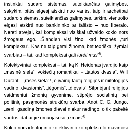
instinktai sudaro sistemas, suteikiančias galimybes,
sakykim, bitės elgesį atskirti nuo varlės, taip ir archetipai
sudaro sistemas, suteikiančias galimybes, tarkim, vienuolio
elgesį atskirti nuo bankininko ar fašisto – nuo liberalo.
Nereti atvejai, kai kompleksai visiškai užvaldo kokio nors
žmogaus ego. „Šiandien visi žino, kad žmonės „turi
kompleksų“. Kas ne taip gerai žinoma, bet teoriškai žymiai
6
svarbiau – tai, kad kompleksai gali
turėti mus
“
.
Kolektyviniai kompleksai – tai, ką K. Heidenas įvardijo kaip
„masinė siela“, vokiečių romantikai – „tautos dvasia“, Will
7
Durant – „rasės siela“
, o įvairių tautų religijos ir mitologijos
vadino „dvasiomis“, „jėgomis“, „dievais“. Silpnėjant religijos
vaidmeniui žmonių gyvenime, stiprėjo socialinių bei
politinių pasąmonės struktūrų svarba. Anot C. G. Jungo,
„seni, gąsdinę žmones dievai niekur nedingo, o tik pakeitė
8
vardus: dabar jie rimuojasi su „izmais“
.
Kokio nors ideologinio kolektyvinio komplekso formavimosi