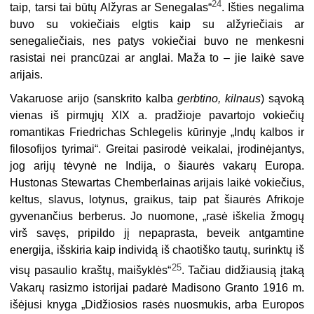
24
taip, tarsi tai būtų Alžyras ar Senegalas“
. Išties negalima
buvo su vokiečiais elgtis kaip su alžyriečiais ar
senegaliečiais, nes patys vokiečiai buvo ne menkesni
rasistai nei prancūzai ar anglai. Maža to – jie laikė save
arijais.
Vakaruose arijo (sanskrito kalba
gerbtino, kilnaus
) sąvoką
vienas iš pirmųjų XIX a. pradžioje pavartojo vokiečių
romantikas Friedrichas Schlegelis kūrinyje „Indų kalbos ir
filosofijos tyrimai“. Greitai pasirodė veikalai, įrodinėjantys,
jog arijų tėvynė ne Indija, o šiaurės vakarų Europa.
Hustonas Stewartas Chemberlainas arijais laikė vokiečius,
keltus, slavus, lotynus, graikus, taip pat šiaurės Afrikoje
gyvenančius berberus. Jo nuomone, „rasė iškelia žmogų
virš savęs, pripildo jį nepaprasta, beveik antgamtine
energija, išskiria kaip individą iš chaotiško tautų, surinktų iš
25
visų pasaulio kraštų, maišyklės“
. Tačiau didžiausią įtaką
Vakarų rasizmo istorijai padarė Madisono Granto 1916 m.
išėjusi knyga „Didžiosios rasės nuosmukis, arba Europos