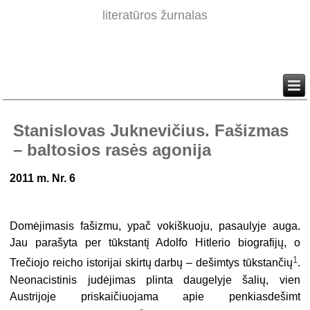
literatūros žurnalas
Stanislovas Juknevičius. Fašizmas
– baltosios rasės agonija
2011 m. Nr. 6
Domėjimasis fašizmu, ypač vokiškuoju, pasaulyje auga.
Jau parašyta per tūkstantį Adolfo Hitlerio biografijų, o
1
Trečiojo reicho istorijai skirtų darbų – dešimtys tūkstančių
.
Neonacistinis judėjimas plinta daugelyje šalių, vien
Austrijoje priskaičiuojama apie penkiasdešimt