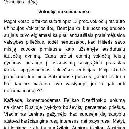
Vokietijos“ idėją.
Vokietija aukščiau visko
Pagal Versalio taikos sutartį apie 13 proc. vokiečių atsidūrė
už naujos Vokietijos ribų. Bent jau kai kuriuose regionuose
su jais buvo elgiamasi kaip su antrarūšiais pralaimėjusios
valstybės piliečiais, todėl nenuostabu, kad Hitleris savo
misiją suvokė pirmiausia kaip užsienyje atsidūrusių
tautiečių gynimą. Gana greitai etninių vokiečių teisių
gynimas peraugo į reikalavimą susigrąžinti prarastas
tankiai apgyvendintas vokiečiais teritorijas. Kaip skelbė
populiarus tuo metu Balkanuose posakis, „kodėl aš turiu
būti tautine mažuma tavo valstybėje, jei tu gali būti
mažuma manoje?“.
Kažkada, komentuodamas Felikso Dzeržinskio uolumą
naikinant Rusijoje įvykdyto bolševikų perversmo priešus,
Vladimiras Leninas pažymėjo, kad surusėję kitų tautybių
atstovai karščiau gina rusų interesus, nei patys rusai. Matyt,
tai teisinga ir kitų tautų atžvilgiu. Austras, tiksliau, Austrijos