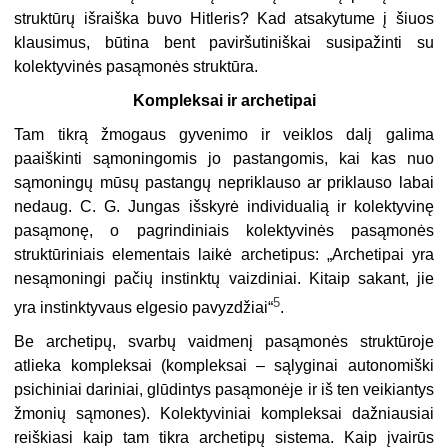
struktūrų išraiška buvo Hitleris? Kad atsakytume į šiuos
klausimus, būtina bent paviršutiniškai susipažinti su
kolektyvinės pasąmonės struktūra.
Kompleksai ir archetipai
Tam tikrą žmogaus gyvenimo ir veiklos dalį galima
paaiškinti sąmoningomis jo pastangomis, kai kas nuo
sąmoningų mūsų pastangų nepriklauso ar priklauso labai
nedaug. C. G. Jungas išskyrė individualią ir kolektyvinę
pasąmonę, o pagrindiniais kolektyvinės pasąmonės
struktūriniais elementais laikė archetipus: „Archetipai yra
nesąmoningi pačių instinktų vaizdiniai. Kitaip sakant, jie
5
yra instinktyvaus elgesio pavyzdžiai“
.
Be archetipų, svarbų vaidmenį pasąmonės struktūroje
atlieka kompleksai (kompleksai – sąlyginai autonomiški
psichiniai dariniai, glūdintys pasąmonėje ir iš ten veikiantys
žmonių sąmones). Kolektyviniai kompleksai dažniausiai
reiškiasi kaip tam tikra archetipų sistema. Kaip įvairūs