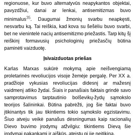
regionuose, kur buvo alternatyvūs neapykantos objektai,
pavyzdžiui, danai ar lenkai, antisemitizmas buvo
35
minimalus
. Daugumai žmonių svarbu neapkęsti,
nesvarbu ką. Tai reiškia, kad kova su šešėliu buvo svarbi,
bet ne vienintelė nacių antisemitizmo priežastis. Tarp kitų šį
reiškinį formavusių psichologinių priežasčių būtina
paminėti vaizduotę.
Įsivaizduotas priešas
Karlas Marxas sukūrė mokymą apie neišvengiamą
proletarinės revoliucijos visoje žemėje pergalę. Per XX a.
pradžioje vykusias revoliucijas didesnį ar mažesnį
vaidmenį atliko žydai. Šiais ir panašiais faktais grindė savo
samprotavimus tarptautinio bolševikų-žydų sąmokslo
teorijos šalininkai. Būtina pabrėžti, jog šie faktai buvo
įtikinantys tik jau tikintiems tokio sąmokslo egzistavimu.
Šiuo atveju veikė panašus dėsningumas kaip racionalių
Dievo buvimo įrodymų atžvilgiu: tikintiems Dievą šie
įrodymai pakankami ir aiškūs, ateistų gi jie neįtikina.