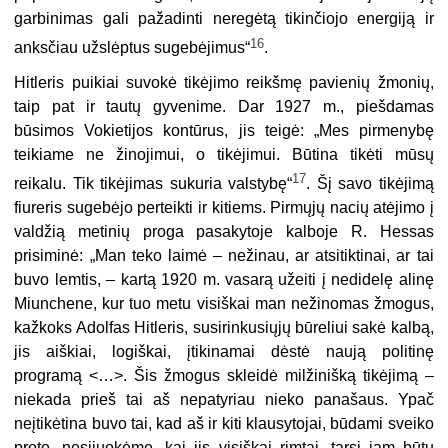
garbinimas gali pažadinti neregėtą tikinčiojo energiją ir
16
anksčiau užslėptus sugebėjimus“
.
Hitleris puikiai suvokė tikėjimo reikšmę pavienių žmonių,
taip pat ir tautų gyvenime. Dar 1927 m., piešdamas
būsimos Vokietijos kontūrus, jis teigė: „Mes pirmenybę
teikiame ne žinojimui, o tikėjimui. Būtina tikėti mūsų
17
reikalu. Tik tikėjimas sukuria valstybę“
. Šį savo tikėjimą
fiureris sugebėjo perteikti ir kitiems. Pirmųjų nacių atėjimo į
valdžią metinių proga pasakytoje kalboje R. Hessas
prisiminė: „Man teko laimė – nežinau, ar atsitiktinai, ar tai
buvo lemtis, – kartą 1920 m. vasarą užeiti į nedidelę alinę
Miunchene, kur tuo metu visiškai man nežinomas žmogus,
kažkoks Adolfas Hitleris, susirinkusiųjų būreliui sakė kalbą,
jis aiškiai, logiškai, įtikinamai dėstė naują politinę
programą <…>. Šis žmogus skleidė milžinišką tikėjimą –
niekada prieš tai aš nepatyriau nieko panašaus. Ypač
neįtikėtina buvo tai, kad aš ir kiti klausytojai, būdami sveiko
proto, nesijuokėme, kai jis visiškai rimtai, tarsi jam būtų