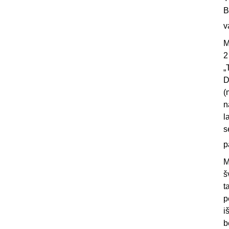
B
v
M
2
„
D
(
n
l
s
p
M
š
t
p
i
b