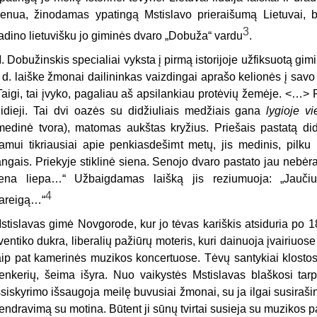
enua, žinodamas ypatingą Mstislavo prieraišumą Lietuvai, b
3
adino lietuvišku jo giminės dvaro „Dobuža“ vardu
.
. Dobužinskis specialiai vyksta į pirmą istorijoje užfiksuotą gi
 d. laiške žmonai dailininkas vaizdingai aprašo kelionės į sav
Taigi, tai įvyko, pagaliau aš apsilankiau protėvių žemėje. <…> 
idieji. Tai dvi oazės su didžiuliais medžiais gana
lygioje vi
medinė tvora), matomas aukštas kryžius. Priešais pastatą di
amui tikriausiai apie penkiasdešimt metų, jis medinis, pilku
angais. Priekyje stiklinė siena. Senojo dvaro pastato jau nebėra 
ena liepa…“ Užbaigdamas laišką jis reziumuoja: „Jaučiu
4
areigą…“
stislavas gimė Novgorode, kur jo tėvas kariškis atsiduria po 
ventiko dukra, liberalių pažiūrų moteris, kuri dainuoja įvairiuos
aip pat kamerinės muzikos koncertuose. Tėvų santykiai klostosi
enkerių, šeima išyra. Nuo vaikystės Mstislavas blaškosi tar
šsiskyrimo išsaugoja meilę buvusiai žmonai, su ja ilgai susiraš
endravimą su motina. Būtent ji sūnų tvirtai susieja su muzikos p