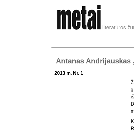
literatūros žu
Antanas Andrijauskas 
2013 m. Nr. 1
Ž
g
i
D
m
K
R