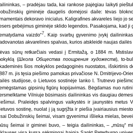
ailininkas, – pradėjau tada, kai rankose pajėgiau laikyti pieštu
obužinskių giminėje daugelis domėjosi daile: tėvas bloknot
rnamentais dekoravo inicialus. Kaligrafines akvareles liejo jo s
esers gebėjimus giminėje sklido legendos. Pasakojama, kad ji gal
7
ematydama vaizdo“
. Kaip svarbų gyvenimo įvykį dailininka
adovanotas akvarelines spalvas, kurios atskleidė naujas dailės
ėvas sūnų retkarčiais vedasi į Ermitažą, o 1884 m. Mstislav
okyklą (
Школа Общества поощрения художеств
), to-bu
kademinės šios mokyklos pedagoginės nuostatos, išskirtinis d
887 m. jis tęsia piešimo pamokas privačiose N. Dmitrijevo-Orie
ailės studijose, o Lietuvos sostinėje lanko I. Trutnevo piešim
emėgstamas gipsinių figūrų kopijavimas. Bėgdamas nuo rutini
ersmelktame Vilniuje būsimasis dailininkas vis daugiau dėmesio
iešimui. Praleidęs spalvingus vaikystės ir jaunystės metus V
ietuvos sostinę, nuolat į ją sugrįžta ir piešia įvairiausius miest
isai Dobužinskių šeimai, visam gyvenimui išlieka mielas, beveik
ūsų šeimai ir giminei buvo, – teigia dailininkas, – „mūsų“ mi
šklausęs visą kursą sėkmingai baigia Sankt Peterburgo universi