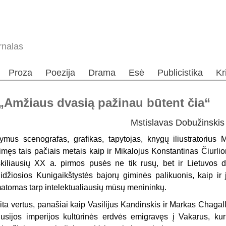
rnalas
Proza
Poezija
Drama
Esė
Publicistika
Kr
„Amžiaus dvasią pažinau būtent čia“
Mstislavas Dobužinskis i
ymus scenografas, grafikas, tapytojas, knygų iliustratorius
imęs tais pačiais metais kaip ir Mikalojus Konstantinas Čiurlio
škiliausių XX a. pirmos pusės ne tik rusų, bet ir Lietuvos d
idžiosios Kunigaikštystės bajorų giminės palikuonis, kaip ir j
atomas tarp intelektualiausių mūsų menininkų.
ita vertus, panašiai kaip Vasilijus Kandinskis ir Markas Chagall
usijos imperijos kultūrinės erdvės emigravęs į Vakarus, kur