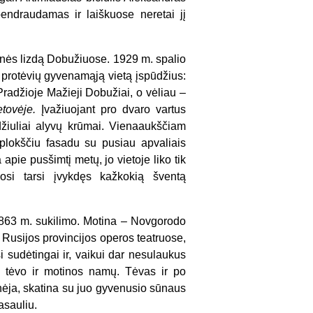
endraudamas ir laiškuose neretai jį
minės lizdą Dobužiuose. 1929 m. spalio
o protėvių gyvenamąją vietą įspūdžius:
Pradžioje Mažieji Dobužiai, o vėliau –
etovėje.
Įvažiuojant pro dvaro vartus
džiuliai alyvų krūmai. Vienaaukščiam
 plokščiu fasadu su pusiau apvaliais
apie pusšimtį metų, jo vietoje liko tik
osi tarsi įvykdęs kažkokią šventą
1863 m. sukilimo. Motina – Novgorodo
e Rusijos provincijos operos teatruose,
 sudėtingai ir, vaikui dar nesulaukus
p tėvo ir motinos namų. Tėvas ir po
inėja, skatina su juo gyvenusio sūnaus
asauliu.