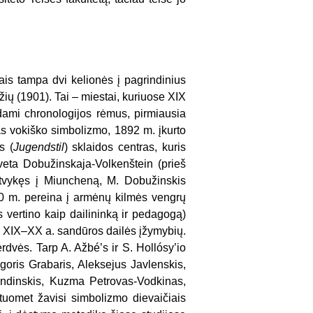
iais tampa dvi kelionės į pagrindinius
ių (1901). Tai – miestai, kuriuose XIX
ami chronologijos rėmus, pirmiausia
s vokiško simbolizmo, 1892 m. įkurto
s (
Jugendstil
) sklaidos centras, kuris
zaveta Dobužinskaja-Volkenštein (prieš
atvykęs į Miuncheną, M. Dobužinskis
00 m. pereina į armėnų kilmės vengrų
s vertino kaip dailininką ir pedagogą)
 XIX–XX a. sandūros dailės įžymybių.
 erdvės. Tarp A. Ažbé’s ir S. Hollósy’io
Igoris Grabaris, Aleksejus Javlenskis,
andinskis, Kuzma Petrovas-Vodkinas,
tuomet žavisi simbolizmo dievaičiais