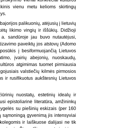
ikinis vienu metu kelioms skirtingų
ys.
jorijos palikuonių, atėjusių į lietuvių
ėtų likimo vingių ir iššūkių. Didžioji
XX a. sandūroje jau buvo nutautėjusi,
antizavimo paveiktų jos atstovų (Adomo
posūkis į besiformuojančią Lietuvos
timo, įvairių abejonių, nuoskaudų,
 kultūros atgimimas tuomet pirmiausia
ugojusiais valstiečių kilmės pirmosios
tus ir rusifikuotus aukštesnių Lietuvos
ūrinių nuostatų, estetinių idealų ir
i epistoliarinė literatūra, amžininkų
knygelės su piešinių eskizais (per 160
są sąmoningą gyvenimą jis intensyviai
kolegomis ir laiškuose dalijasi ne tik