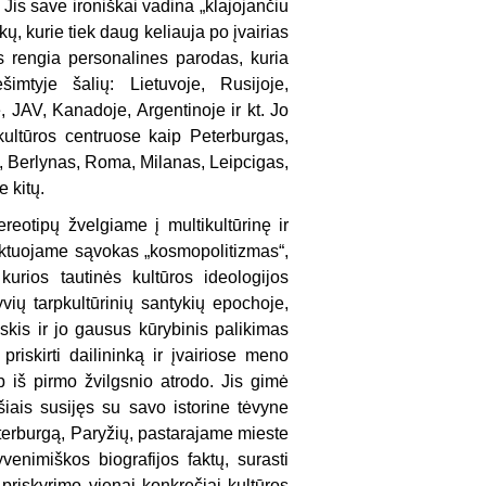
Jis save ironiškai vadina „klajojančiu
ų, kurie tiek daug keliauja po įvairias
s rengia personalines parodas, kuria
imtyje šalių: Lietuvoje, Rusijoje,
e, JAV, Kanadoje, Argentinoje ir kt. Jo
ultūros centruose kaip Peterburgas,
, Berlynas, Roma, Milanas, Leipcigas,
 kitų.
reotipų žvelgiame į multikultūrinę ir
traktuojame sąvokas „kosmopolitizmas“,
kurios tautinės kultūros ideologijos
yvių tarpkultūrinių santykių epochoje,
kis ir jo gausus kūrybinis palikimas
priskirti dailininką ir įvairiose meno
 iš pirmo žvilgsnio atrodo. Jis gimė
šiais susijęs su savo istorine tėvyne
Peterburgą, Paryžių, pastarajame mieste
venimiškos biografijos faktų, surasti
 priskyrimo vienai konkrečiai kultūros