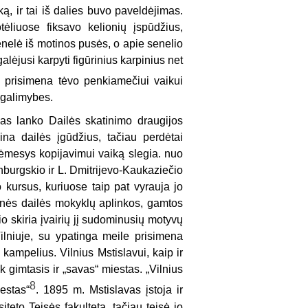
ką, ir tai iš dalies buvo paveldėjimas.
ėliuose fiksavo kelionių įspūdžius,
enelė iš motinos pusės, o apie senelio
ėjusi karpyti figūrinius karpinius net
s prisimena tėvo penkiamečiui vaikui
 galimybes.
as lanko Dailės skatinimo draugijos
lina dailės įgūdžius, tačiau perdėtai
ėmesys kopijavimui vaiką slegia. nuo
nburgskio ir L. Dmitrijevo-Kaukaziečio
o kursus, kuriuose taip pat vyrauja jo
nės dailės mokyklų aplinkos, gamtos
 skiria įvairių jį sudominusių motyvų
ilniuje, su ypatinga meile prisimena
o kampelius. Vilnius Mstislavui, kaip ir
 gimtasis ir „savas“ miestas. „Vilnius
8
estas“
. 1895 m. Mstislavas įstoja ir
teto Teisės fakultetą, tačiau teisė jo