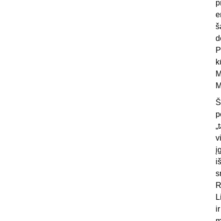
p
e
š
d
P
k
M
M
Š
p
„
v
į
i
s
R
L
i
m