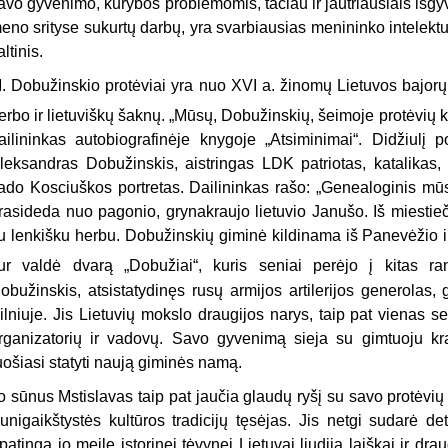
avo gyvenimo, kūrybos problemomis, tačiau ir jautriausiais išgy
eno srityse sukurtų darbų, yra svarbiausias menininko intelektu
altinis.
. Dobužinskio protėviai yra nuo XVI a. žinomų Lietuvos bajor
erbo ir lietuviškų šaknų. „Mūsų, Dobužinskių, šeimoje protėvių k
ailininkas autobiografinėje knygoje „Atsiminimai“. Didžiulį p
leksandras Dobužinskis, aistringas LDK patriotas, katalikas,
ado Kosciuškos portretas. Dailininkas rašo: „Genealoginis mūsų
rasideda nuo pagonio, grynakraujo lietuvio Janušo. Iš miestiečių
u lenkišku herbu. Dobužinskių giminė kildinama iš Panevėžio ir
ur valdė dvarą „Dobužiai“, kuris seniai perėjo į kitas ra
obužinskis, atsistatydinęs rusų armijos artilerijos generolas,
ilniuje. Jis Lietuvių mokslo draugijos narys, taip pat vienas
rganizatorių ir vadovų. Savo gyvenimą sieja su gimtuoju kra
uošiasi statyti naują giminės namą.
o sūnus Mstislavas taip pat jaučia glaudų ryšį su savo protėvi
unigaikštystės kultūros tradicijų tęsėjas. Jis netgi sudarė d
patingą jo meilę istorinei tėvynei Lietuvai liudija laiškai ir dra