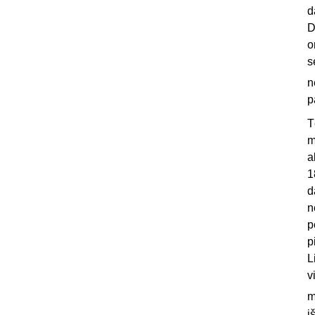
d
D
o
s
n
p
T
m
a
1
d
n
p
p
L
v
m
i