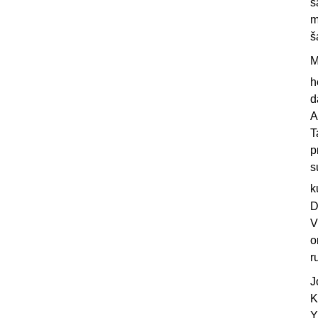
s
m
š
M
h
d
A
T
p
s
k
D
V
o
r
J
K
Y