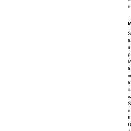
n
M
S
t
i
p
M
t
v
t
d
v
Š
m
K
D