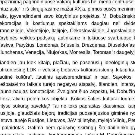
ripažinimą pagrindiniuose Vakarų kultūros bei meno centruose. 
ntuziastu“ ir iš tikrųjų rasime mažai XX a. pirmos pusės meninink
alis, įgyvendindami savo kūrybinius projektus. M. Dobužinski
ekoracijas ir kostiumus spektakliams daugiau nei dvideš
rancūzijoje, Vokietijoje, Italijoje, Čekoslovakijoje, Jugoslavijoj
ūrybinės veiklos pėdsakų aptinkame ir tokiuose svarbiuose k
askva, Paryžius, Londonas, Briuselis, Drezdenas, Diuseldorfas
iunchenas, Venecija, Niujorkas, Monrealis, Torontas ir daugelyje
iandien jau kiek kitaip, plačiau, be pasenusių ideologinių ste
olikonfesinę LDK ir vėlesnę Lietuvos kultūros istoriją, kitaip 
tautinė kultūra“, „tautinis apsisprendimas“ ir pan. Sąvokos, 
iešpatavimo laikais turėjo negatyvų atspalvį, šiandien, intens
gauna naujas konotacijas. Žvelgiant šiuo aspektu, M. Dobužins
šlieka atviru polemikos objektu. Kokios šalies kultūrai turime 
rityse sukurtą paveldą? Tai ne toks paprastas klausimas, kaip
usijoje, glaudžiais bajorų tradicijas puoselėjusios giminės ry
ietuva, turėjo Rusijos, Lietuvos, JAV pilietybę, mylėjo Vilnių, 
r palaidotas. Galima berti gausybę skirtingų šio dailininko gy
arias citatų, liudijimų, kontrargumentų, tačiau M. Dobužinskio