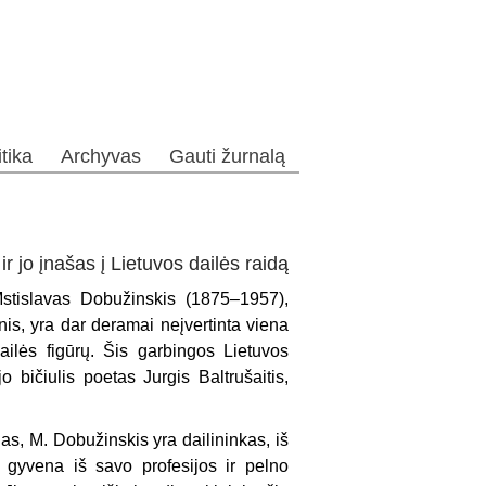
itika
Archyvas
Gauti žurnalą
r jo įnašas į Lietuvos dailės raidą
 Mstislavas Dobužinskis (1875–1957),
nis, yra dar deramai neįvertinta viena
ailės figūrų. Šis garbingos Lietuvos
o bičiulis poetas Jurgis Baltrušaitis,
as, M. Dobužinskis yra dailininkas, iš
 gyvena iš savo profesijos ir pelno