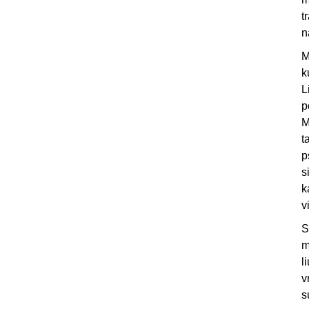
t
n
M
k
L
p
M
t
p
s
k
v
S
m
l
v
s