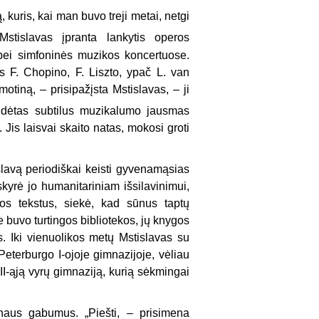
 kuris, kai man buvo treji metai, netgi
stislavas įpranta lankytis operos
 bei simfoninės muzikos koncertuose.
F. Chopino, F. Liszto, ypač L. van
tiną, – prisipažįsta Mstislavas, – ji
ldėtas subtilus muzikalumo jausmas
 Jis laisvai skaito natas, mokosi groti
slavą periodiškai keisti gyvenamąsias
kyrė jo humanitariniam išsilavinimui,
tūros tekstus, siekė, kad sūnus taptų
e buvo turtingos bibliotekos, jų knygos
s. Iki vienuolikos metų Mstislavas su
terburgo I-ojoje gimnazijoje, vėliau
I-ąją vyrų gimnaziją, kurią sėkmingai
ūnaus gabumus. „Piešti, – prisimena