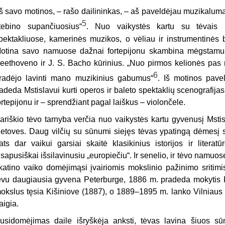
Iš savo motinos, – rašo dailininkas, – aš paveldėjau muzikalumą,
5
tebino supančiuosius“
. Nuo vaikystės kartu su tėvais M
pektakliuose, kamerinės muzikos, o vėliau ir instrumentinės
otina savo namuose dažnai fortepijonu skambina mėgstamus 
eethoveno ir J. S. Bacho kūrinius. „Nuo pirmos kelionės pas mo
6
radėjo lavinti mano muzikinius gabumus“
. Iš motinos pave
adeda Mstislavui kurti operos ir baleto spektaklių scenografijas.
ortepijonu ir – sprendžiant pagal laiškus – violončele.
ariškio tėvo tarnyba verčia nuo vaikystės kartu gyvenusį Msti
ietoves. Daug vilčių su sūnumi siejęs tėvas ypatingą dėmesį s
ats dar vaikui garsiai skaitė klasikinius istorijos ir litera
isapusiškai išsilavinusiu „europiečiu“. Ir senelio, ir tėvo namuos
katino vaiko domėjimąsi įvairiomis mokslinio pažinimo sritimi
ėvu daugiausia gyvena Peterburge, 1886 m. pradeda mokytis Pe
okslus tęsia Kišiniove (1887), o 1889–1895 m. lanko Vilniaus I
aigia.
usidomėjimas daile išryškėja anksti, tėvas lavina šiuos s