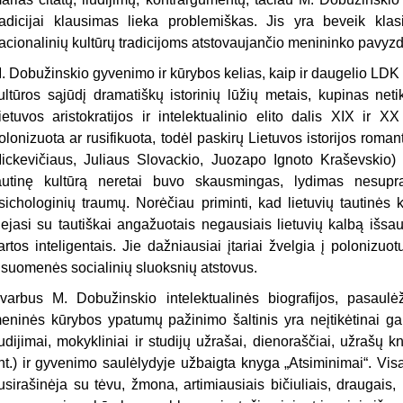
radicijai klausimas lieka problemiškas. Jis yra beveik klas
acionalinių kultūrų tradicijoms atstovaujančio menininko pavyzd
. Dobužinskio gyvenimo ir kūrybos kelias, kaip ir daugelio LDK ba
ultūros sąjūdį dramatiškų istorinių lūžių metais, kupinas netik
ietuvos aristokratijos ir intelektualinio elito dalis XIX ir 
olonizuota ar rusifikuota, todėl paskirų Lietuvos istorijos rom
ickevičiaus, Juliaus Slovackio, Juozapo Ignoto Kraševskio) 
autinę kultūrą neretai buvo skausmingas, lydimas nesupra
sichologinių traumų. Norėčiau priminti, kad lietuvių tautinės
iejasi su tautiškai angažuotais negausiais lietuvių kalbą išsa
artos inteligentais. Jie dažniausiai įtariai žvelgia į polonizuo
isuomenės socialinių sluoksnių atstovus.
varbus M. Dobužinskio intelektualinės biografijos, pasaulėži
eninės kūrybos ypatumų pažinimo šaltinis yra neįtikėtinai gaus
iudijimai, mokykliniai ir studijų užrašai, dienoraščiai, užrašų 
nt.) ir gyvenimo saulėlydyje užbaigta knyga „Atsiminimai“. Vi
usirašinėja su tėvu, žmona, artimiausiais bičiuliais, draugais, 