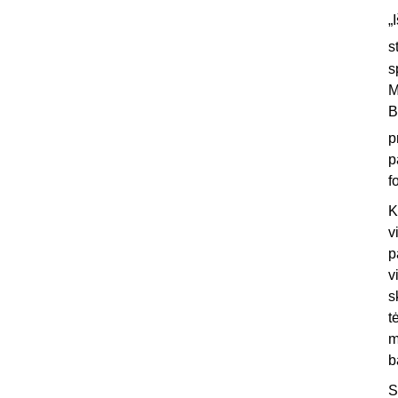
„
s
s
M
B
p
p
f
K
v
p
v
s
t
m
b
S