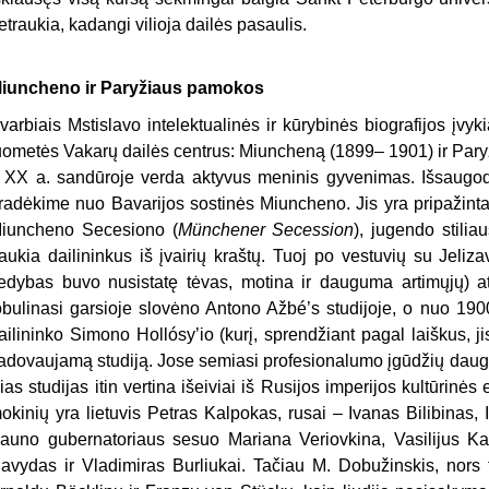
etraukia, kadangi vilioja dailės pasaulis.
iuncheno ir Paryžiaus pamokos
varbiais Mstislavo intelektualinės ir kūrybinės biografijos įvyk
uometės Vakarų dailės centrus: Miuncheną (1899– 1901) ir Paryž
r XX a. sandūroje verda aktyvus meninis gyvenimas. Išsaugod
radėkime nuo Bavarijos sostinės Miuncheno. Jis yra pripažinta
iuncheno Secesiono (
Münchener Secession
), jugendo stiliau
raukia dailininkus iš įvairių kraštų. Tuoj po vestuvių su Jeli
edybas buvo nusistatę tėvas, motina ir dauguma artimųjų) 
obulinasi garsioje slovėno Antono Ažbé’s studijoje, o nuo 19
ailininko Simono Hollósy’io (kurį, sprendžiant pagal laiškus, ji
adovaujamą studiją. Jose semiasi profesionalumo įgūdžių daug
ias studijas itin vertina išeiviai iš Rusijos imperijos kultūrinės
okinių yra lietuvis Petras Kalpokas, rusai – Ivanas Bilibinas, 
auno gubernatoriaus sesuo Mariana Veriovkina, Vasilijus K
avydas ir Vladimiras Burliukai. Tačiau M. Dobužinskis, nors 