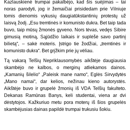
Kazlauskienė trumpai pakalbėjo, kad šis suėjimas – tai
noras parodyti, jog ir žemaičiai prisidedam prie Vilniuje
tomis dienomis vykusių daugiatūkstantinių protestų už
laisvą žodį. „Esu tremtinės ir komunisto dukra. Bet taip tada
buvo, taip mūsų žmonės gyveno. Nors tėvas, vedęs Sibire
gimusią motiną, Sąjūdžio laikais ir suplėšė savo partinį
bilietą“, – sakė moteris. Įstrigo tie žodžiai, „tremtinės ir
komunisto dukra“. Bet grįžkim prie jų vėliau.
Tą vakarą Telšių Nepriklausomybės aikštėje daugiausia
skambėjo ne kalbos, o merginų atliekamos dainos.
„Kamanių šilelio“ „Paleisk mane namo“, Eglės Sirvydytės
„Mano namai“, dar kelios, nežinau kieno autorystės.
Aikštėje buvo ir grupelė žmonių iš VDA Telšių fakulteto.
Dekanas Ramūnas Banys, keli studentai, viena ar dvi
dėstytojos. Kažkuriuo metu pora moterų iš šios grupelės
skambėjusias dainas papildė trumpai trukusiu šokiu.