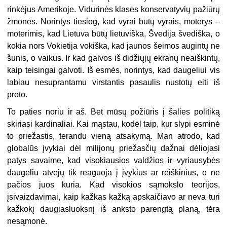
rinkėjus Amerikoje. Vidurinės klasės konservatyvių pažiūrų
žmonės. Norintys tiesiog, kad vyrai būtų vyrais, moterys –
moterimis, kad Lietuva būtų lietuviška, Švedija švediška, o
kokia nors Vokietija vokiška, kad jaunos šeimos augintų ne
šunis, o vaikus. Ir kad galvos iš didžiųjų ekranų neaiškintų,
kaip teisingai galvoti. Iš esmės, norintys, kad daugeliui vis
labiau nesuprantamu virstantis pasaulis nustotų eiti iš
proto.
To paties noriu ir aš. Bet mūsų požiūris į šalies politiką
skiriasi kardinaliai. Kai mąstau, kodėl taip, kur slypi esminė
to priežastis, terandu vieną atsakymą. Man atrodo, kad
globalūs įvykiai dėl milijonų priežasčių dažnai dėliojasi
patys savaime, kad visokiausios valdžios ir vyriausybės
daugeliu atvejų tik reaguoja į įvykius ar reiškinius, o ne
pačios juos kuria. Kad visokios sąmokslo teorijos,
įsivaizdavimai, kaip kažkas kažką apskaičiavo ar neva turi
kažkokį daugiasluoksnį iš anksto parengtą planą, tėra
nesąmonė.