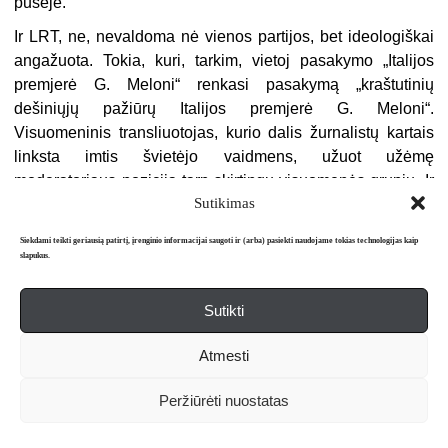
pusėje.
Ir LRT, ne, nevaldoma nė vienos partijos, bet ideologiškai
angažuota. Tokia, kuri, tarkim, vietoj pasakymo „Italijos
premjerė G. Meloni“ renkasi pasakymą „kraštutinių
dešiniųjų pažiūrų Italijos premjerė G. Meloni“.
Visuomeninis transliuotojas, kurio dalis žurnalistų kartais
linksta imtis švietėjo vaidmens, užuot užėmę
moderatoriaus poziciją tarp skirtingų visuomenės grupių. Ir
Sutikimas
ne, čia neina kalba apie eterio suteikimą prieš valstybę
veikiantiems demagogams.
Siekdami teikti geriausią patirtį, įrenginio informacijai saugoti ir (arba) pasiekti naudojame tokias technologijas kaip
slapukus.
Jeigu visus tuos dalykus ilgą laiką dėsi ant vienos
svarstyklių lėkštės, o į kitos pusės nuodėmes žiūrėsi labiau
Sutikti
pro pirštus, nusvers.
Atmesti
Peržiūrėti nuostatas
12.
„Esu tremtinės ir komunisto dukra“, – tą šaltą vakarą