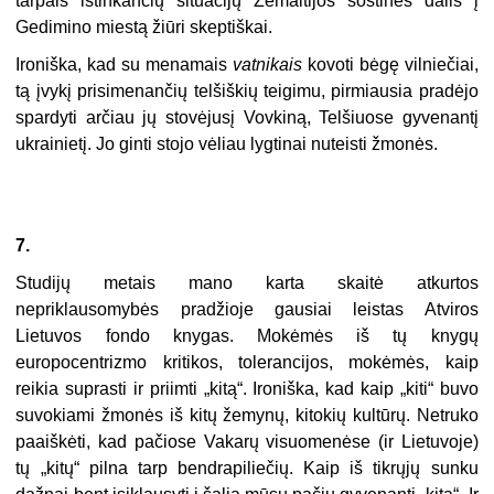
tarpais ištinkančių situacijų Žemaitijos sostinės dalis į
Gedimino miestą žiūri skeptiškai.
Ironiška, kad su menamais
vatnikais
kovoti bėgę vilniečiai,
tą įvykį prisimenančių telšiškių teigimu, pirmiausia pradėjo
spardyti arčiau jų stovėjusį Vovkiną, Telšiuose gyvenantį
ukrainietį. Jo ginti stojo vėliau lygtinai nuteisti žmonės.
7.
Studijų metais mano karta skaitė atkurtos
nepriklausomybės pradžioje gausiai leistas Atviros
Lietuvos fondo knygas. Mokėmės iš tų knygų
europocentrizmo kritikos, tolerancijos, mokėmės, kaip
reikia suprasti ir priimti „kitą“. Ironiška, kad kaip „kiti“ buvo
suvokiami žmonės iš kitų žemynų, kitokių kultūrų. Netruko
paaiškėti, kad pačiose Vakarų visuomenėse (ir Lietuvoje)
tų „kitų“ pilna tarp bendrapiliečių. Kaip iš tikrųjų sunku