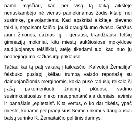
namo mąsčiau, kad per visą tą laiką aikštėje
nenuskambėjo nė vienas paniekinamas žodis kitaip, nei
susirinkę, galvojantiems. Kad apskritai aikštėje pleveno
taiki ir, nepaisant šalčio, jauki draugiškumo dvasia. Gražūs
jauni žmonės, dažnas jų – geriausi, brandžiausi Telšių
gimnazijų mokiniai, kitų miestų aukštosiose mokyklose
studijuojantys telšiškiai, atėję tikėdami tuo, kad nuo jų
neabejingumo kažkas irgi priklauso.
Tačiau kai tą patį vakarą į laikraščio „Kalvotoji Žemaitija“
feisbuko puslapį įkėliau trumpą vaizdo reportažą su
dainuojančiomis merginomis, kokia pusė radusių reikalą šį
įrašą pakomentuoti žmonių plūdosi, vadino
susirinkusiuosius nieko nesuprantančiais durniais, avimis
ir panašiais „epitetais“. Kita vertus, o ko dar tikėtis, ypač
mieste, kuriame per praėjusius Seimo rinkimus daugiausiai
balsų surinko R. Žemaitaičio politinis darinys.