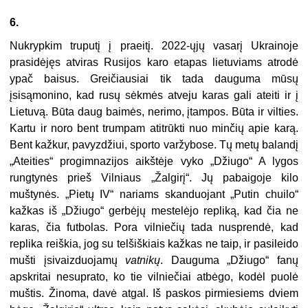
6.
Nukrypkim truputį į praeitį. 2022-ųjų vasarį Ukrainoje
prasidėjęs atviras Rusijos karo etapas lietuviams atrodė
ypač baisus. Greičiausiai tik tada dauguma mūsų
įsisąmonino, kad rusų sėkmės atveju karas gali ateiti ir į
Lietuvą. Būta daug baimės, nerimo, įtampos. Būta ir vilties.
Kartu ir noro bent trumpam atitrūkti nuo minčių apie karą.
Bent kažkur, pavyzdžiui, sporto varžybose. Tų metų balandį
„Ateities“ progimnazijos aikštėje vyko „Džiugo“ A lygos
rungtynės prieš Vilniaus „Žalgirį“. Jų pabaigoje kilo
muštynės. „Pietų IV“ nariams skanduojant „Putin chuilo“
kažkas iš „Džiugo“ gerbėjų mestelėjo repliką, kad čia ne
karas, čia futbolas. Pora vilniečių tada nusprendė, kad
replika reiškia, jog su telšiškiais kažkas ne taip, ir pasileido
mušti įsivaizduojamų
vatnikų
. Dauguma „Džiugo“ fanų
apskritai nesuprato, ko tie vilniečiai atbėgo, kodėl puolė
muštis. Žinoma, davė atgal. Iš paskos pirmiesiems dviem