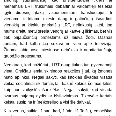
žmonių, suprantančių, kad prisidengdami tikrais ar
menamais LRT trūkumais dabartiniai valdantieji tesiekia
įgyti didesnę įtaką visuomeniniam transliuotojui. Ir
viename, ir kitame mieste daug ir galinčiųjų išvardinti
vienokių ar kitokių priekaištų LRT, nelinkusių tikėti, jog
mums greitu metu gresia vengrų ar kartvelų likimas, bet vis
tiek prijaučiančių protestams už laisvą žodį. Dažnas
juntam, kad kalba čia sukasi ne vien apie televiziją.
Žinoma, abiejuose miestuose netrūksta ir nepritariančiųjų
gruodžio protestams.
Nemanau, kad požiūriui į LRT daug įtakos turi gyvenamoji
vieta. Greičiau lemia skirtingos reakcijos į tai, ką žmonės
mato aplinkui. Negali sakyti, kad kitokias išvadas visada
veikia socialiniai skirtumai, tai, kas iš kokios šeimos kilęs,
kaip nuo vaikystės išauklėtas. Negali sakyti, kad visada
svarbus pajamų dydis ar išsilavinimas. Tikrovėje kartais
keistai susipina ir (ne)koreliuoja visi šie dalykai.
Kita vertus, puikiai žinau, kad, žiūrint iš Telšių, emociškai