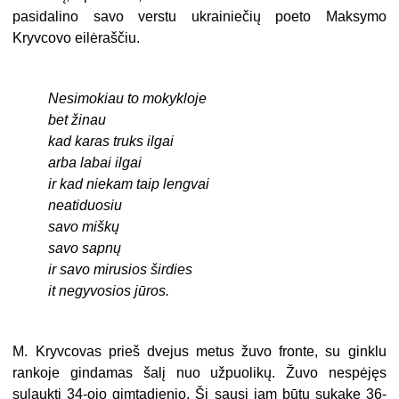
pasidalino savo verstu ukrainiečių poeto Maksymo
Kryvcovo eilėraščiu.
Nesimokiau to mokykloje
bet žinau
kad karas truks ilgai
arba labai ilgai
ir kad niekam taip lengvai
neatiduosiu
savo miškų
savo sapnų
ir savo mirusios širdies
it negyvosios jūros.
M. Kryvcovas prieš dvejus metus žuvo fronte, su ginklu
rankoje gindamas šalį nuo užpuolikų. Žuvo nespėjęs
sulaukti 34-ojo gimtadienio. Šį sausį jam būtų sukakę 36-