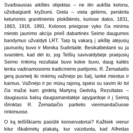
Svarbiausias aikštės objektas – ne itin aukšta kolona,
užsibaigianti kryžiumi. Greta – vieta gėlėms, perskirta
keturiomis granitinėmis plokštėmis, kuriose datos. 1831,
1863, 1918, 1991. Kolonos prieigose vyko čia minima
miesto jaunimo akcija prieš dabartinės Seimo daugumos
bandymus užvaldyti LRT. Tarp tą vakarą į aikštę atėjusių
jaunuolių buvo ir Monika Sudintaitė. Besikalbėdami su ja
svarstėm, kad dėl to, jog Telšių savivaldybėje praėjusių
Seimo rinkimų rezultatai buvo kokie buvo, daug kaltės
tenka vadinamosioms tradicinėms partijoms. R. Žemaitaitis
gerą pusmetį iki rinkimų važinėjo po šalį, lankė miestus ir
kaimus. Važinėjo ir po mūsų rajoną, tąsėsi su savim iki tol
čia mažai kam girdėtą Martyną Gedvilą. Rezultatas –
daugiausia balsų daugiamandatėje apygardoje ir į Seimą
išrinktas R. Žemaitaičio partietis vienmandačiuose
rinkimuose.
O ką telšiškiams pasiūlė konservatoriai? Kažkiek vienur
kitur iškabinėtų plakatų, kur vaizduota, kad Alfredas