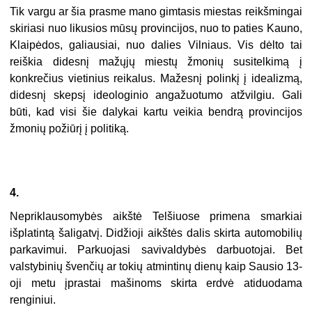
Tik vargu ar šia prasme mano gimtasis miestas reikšmingai
skiriasi nuo likusios mūsų provincijos, nuo to paties Kauno,
Klaipėdos, galiausiai, nuo dalies Vilniaus. Vis dėlto tai
reiškia didesnį mažųjų miestų žmonių susitelkimą į
konkrečius vietinius reikalus. Mažesnį polinkį į idealizmą,
didesnį skepsį ideologinio angažuotumo atžvilgiu. Gali
būti, kad visi šie dalykai kartu veikia bendrą provincijos
žmonių požiūrį į politiką.
4.
Nepriklausomybės aikštė Telšiuose primena smarkiai
išplatintą šaligatvį. Didžioji aikštės dalis skirta automobilių
parkavimui. Parkuojasi savivaldybės darbuotojai. Bet
valstybinių švenčių ar tokių atmintinų dienų kaip Sausio 13-
oji metu įprastai mašinoms skirta erdvė atiduodama
renginiui.