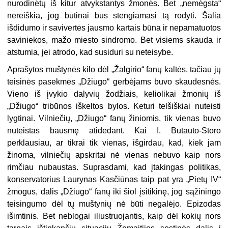
nurodinėtų iš kitur atvykstantys žmonės. Bet „nemėgsta“
nereiškia, jog būtinai bus stengiamasi tą rodyti. Šalia
išdidumo ir savivertės jausmo kartais būna ir nepamatuotos
saviniekos, mažo miesto sindromo. Bet visiems skauda ir
atstumia, jei atrodo, kad susiduri su neteisybe.
Aprašytos muštynės kilo dėl „Žalgirio“ fanų kaltės, tačiau jų
teisinės pasekmės „Džiugo“ gerbėjams buvo skaudesnės.
Vieno iš įvykio dalyvių žodžiais, keliolikai žmonių iš
„Džiugo“ tribūnos iškeltos bylos. Keturi telšiškiai nuteisti
lygtinai. Vilniečių, „Džiugo“ fanų žiniomis, tik vienas buvo
nuteistas bausmę atidedant. Kai I. Butauto-Storo
perklausiau, ar tikrai tik vienas, išgirdau, kad, kiek jam
žinoma, vilniečių apskritai nė vienas nebuvo kaip nors
rimčiau nubaustas. Suprasdami, kad įtakingas politikas,
konservatorius Laurynas Kasčiūnas taip pat yra „Pietų IV“
žmogus, dalis „Džiugo“ fanų iki šiol įsitikinę, jog sąžiningo
teisingumo dėl tų muštynių nė būti negalėjo. Epizodas
išimtinis. Bet neblogai iliustruojantis, kaip dėl kokių nors