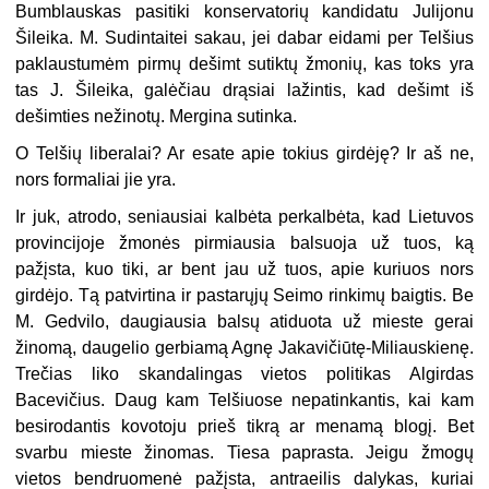
Bumblauskas pasitiki konservatorių kandidatu Julijonu
Šileika. M. Sudintaitei sakau, jei dabar eidami per Telšius
paklaustumėm pirmų dešimt sutiktų žmonių, kas toks yra
tas J. Šileika, galėčiau drąsiai lažintis, kad dešimt iš
dešimties nežinotų. Mergina sutinka.
O Telšių liberalai? Ar esate apie tokius girdėję? Ir aš ne,
nors formaliai jie yra.
Ir juk, atrodo, seniausiai kalbėta perkalbėta, kad Lietuvos
provincijoje žmonės pirmiausia balsuoja už tuos, ką
pažįsta, kuo tiki, ar bent jau už tuos, apie kuriuos nors
girdėjo. Tą patvirtina ir pastarųjų Seimo rinkimų baigtis. Be
M. Gedvilo, daugiausia balsų atiduota už mieste gerai
žinomą, daugelio gerbiamą Agnę Jakavičiūtę-Miliauskienę.
Trečias liko skandalingas vietos politikas Algirdas
Bacevičius. Daug kam Telšiuose nepatinkantis, kai kam
besirodantis kovotoju prieš tikrą ar menamą blogį. Bet
svarbu mieste žinomas. Tiesa paprasta. Jeigu žmogų
vietos bendruomenė pažįsta, antraeilis dalykas, kuriai