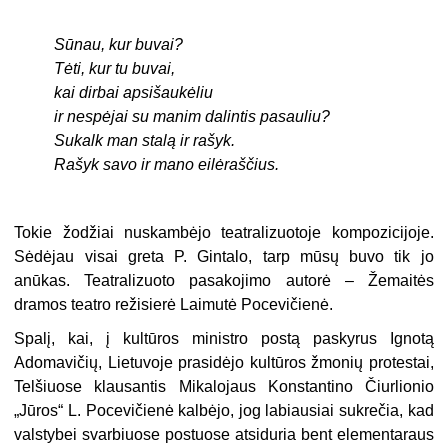
Sūnau, kur buvai?
Tėti, kur tu buvai,
kai dirbai apsišaukėliu
ir nespėjai su manim dalintis pasauliu?
Sukalk man stalą ir rašyk.
Rašyk savo ir mano eilėraščius.
Tokie žodžiai nuskambėjo teatralizuotoje kompozicijoje.
Sėdėjau visai greta P. Gintalo, tarp mūsų buvo tik jo
anūkas. Teatralizuoto pasakojimo autorė – Žemaitės
dramos teatro režisierė Laimutė Pocevičienė.
Spalį, kai, į kultūros ministro postą paskyrus Ignotą
Adomavičių, Lietuvoje prasidėjo kultūros žmonių protestai,
Telšiuose klausantis Mikalojaus Konstantino Čiurlionio
„Jūros“ L. Pocevičienė kalbėjo, jog labiausiai sukrečia, kad
valstybei svarbiuose postuose atsiduria bent elementaraus