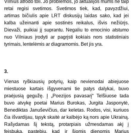
Vilnius atrodo toli. Jo problemos, jo aktualijos mums ne taip
retai regisi svetimos. Svetimos tiek, kad, pavyzdžiui,
artimas bičiulis apie LRT diskusijų laidas sako, kad jei
kalba užeinanti apie sostinės reikalus, išvis nežiūrįs.
Dievaži, puikiai jį suprantu. Negaliu to emocinio atstumo
nuo Vilniaus įrodyti ar pagrįsti kokiais nors statistiniais
tyrimais, lentelėmis ar diagramomis. Bet jis yra.
3.
Vienas ryškiausių potyrių, kaip nevienodai abiejuose
miestuose kartais išgyvenami tie patys dalykai, buvo
praėjusią gegužę. Į „Poezijos pavasarį“ Telšiuose tada
buvo atvykę poetai Marius Burokas, Jurgita Jasponytė,
Benediktas Januševičius, dar keletas. Rodos, visi, kuriuos
čia išvardijau, tąsyk skaitė ar kalbėjo ką nors apie Ukrainą.
Rašydamas šį tekstą, protarpiais užmesdamas akį į
feisbuką, pastebiu, kad ir šiomis dienomis Marius