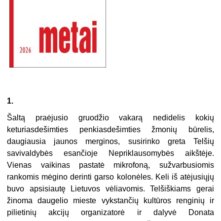
1.
Šaltą praėjusio gruodžio vakarą nedidelis kokių
keturiasdešimties penkiasdešimties žmonių būrelis,
daugiausia jaunos merginos, susirinko greta Telšių
savivaldybės esančioje Nepriklausomybės aikštėje.
Vienas vaikinas pastatė mikrofoną, sužvarbusiomis
rankomis mėgino derinti garso kolonėles. Keli iš atėjusiųjų
buvo apsisiautę Lietuvos vėliavomis. Telšiškiams gerai
žinoma daugelio mieste vykstančių kultūros renginių ir
pilietinių akcijų organizatorė ir dalyvė Donata