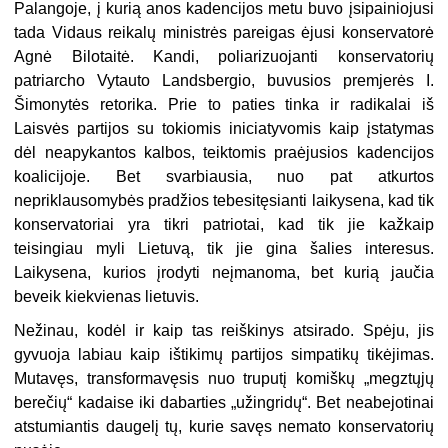
Palangoje, į kurią anos kadencijos metu buvo įsipainiojusi
tada Vidaus reikalų ministrės pareigas ėjusi konservatorė
Agnė Bilotaitė. Kandi, poliarizuojanti konservatorių
patriarcho Vytauto Landsbergio, buvusios premjerės I.
Šimonytės retorika. Prie to paties tinka ir radikalai iš
Laisvės partijos su tokiomis iniciatyvomis kaip įstatymas
dėl neapykantos kalbos, teiktomis praėjusios kadencijos
koalicijoje. Bet svarbiausia, nuo pat atkurtos
nepriklausomybės pradžios tebesitęsianti laikysena, kad tik
konservatoriai yra tikri patriotai, kad tik jie kažkaip
teisingiau myli Lietuvą, tik jie gina šalies interesus.
Laikysena, kurios įrodyti neįmanoma, bet kurią jaučia
beveik kiekvienas lietuvis.
Nežinau, kodėl ir kaip tas reiškinys atsirado. Spėju, jis
gyvuoja labiau kaip ištikimų partijos simpatikų tikėjimas.
Mutavęs, transformavęsis nuo truputį komiškų „megztųjų
berečių“ kadaise iki dabarties „užingridų“. Bet neabejotinai
atstumiantis daugelį tų, kurie savęs nemato konservatorių