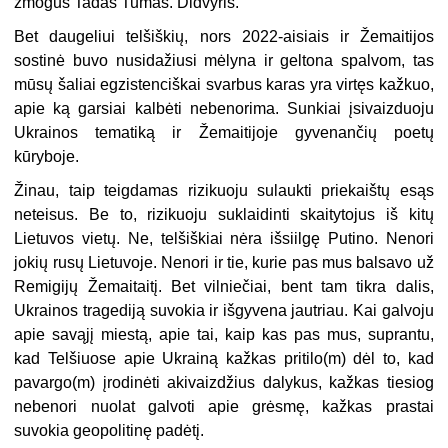
žmogus Tadas Tumas. Didvyris.
Bet daugeliui telšiškių, nors 2022-aisiais ir Žemaitijos
sostinė buvo nusidažiusi mėlyna ir geltona spalvom, tas
mūsų šaliai egzistenciškai svarbus karas yra virtęs kažkuo,
apie ką garsiai kalbėti nebenorima. Sunkiai įsivaizduoju
Ukrainos tematiką ir Žemaitijoje gyvenančių poetų
kūryboje.
Žinau, taip teigdamas rizikuoju sulaukti priekaištų esąs
neteisus. Be to, rizikuoju suklaidinti skaitytojus iš kitų
Lietuvos vietų. Ne, telšiškiai nėra išsiilgę Putino. Nenori
jokių rusų Lietuvoje. Nenori ir tie, kurie pas mus balsavo už
Remigijų Žemaitaitį. Bet vilniečiai, bent tam tikra dalis,
Ukrainos tragediją suvokia ir išgyvena jautriau. Kai galvoju
apie savąjį miestą, apie tai, kaip kas pas mus, suprantu,
kad Telšiuose apie Ukrainą kažkas pritilo(m) dėl to, kad
pavargo(m) įrodinėti akivaizdžius dalykus, kažkas tiesiog
nebenori nuolat galvoti apie grėsmę, kažkas prastai
suvokia geopolitinę padėtį.