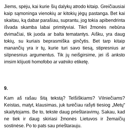
Jiems, spėju, kai kurie šių dalykų atrodo kitaip. Greičiausiai
kaip sąmoninga vienokių ar kitokių jėgų pastanga. Bet kai
skaitau, ką dabar parašiau, suprantu, jog tokia apibendrinta
išvada skamba labai primityviai. Tikri žmonės nebūna
dvimačiai, tik juoda ar balta tematantys. Aišku, yra daug
tokių, su kuriais beprasmiška ginčytis. Bet tarp kitaip
manančių yra ir tų, kurie turi savo tiesą, stipresnius ar
silpnesnius argumentus. Tik jų neišgirsime, jei iš anksto
imsim klijuoti homofobo ar
vatniko
etiketę.
9.
Kam aš rašau šitą tekstą? Telšiškiams? Vilniečiams?
Keistas, matyt, klausimas, juk turėčiau rašyti tiesiog „Metų“
skaitytojams. Be to, tekste daug prieštaravimų. Sakau, kad
ne tiek ir daug skiriasi žmonės Lietuvos ir žemaičių
sostinėse. Po to pats sau prieštarauju.