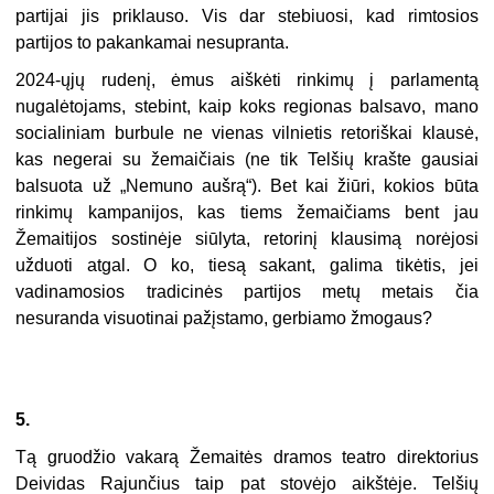
partijai jis priklauso. Vis dar stebiuosi, kad rimtosios
partijos to pakankamai nesupranta.
2024-ųjų rudenį, ėmus aiškėti rinkimų į parlamentą
nugalėtojams, stebint, kaip koks regionas balsavo, mano
socialiniam burbule ne vienas vilnietis retoriškai klausė,
kas negerai su žemaičiais (ne tik Telšių krašte gausiai
balsuota už „Nemuno aušrą“). Bet kai žiūri, kokios būta
rinkimų kampanijos, kas tiems žemaičiams bent jau
Žemaitijos sostinėje siūlyta, retorinį klausimą norėjosi
užduoti atgal. O ko, tiesą sakant, galima tikėtis, jei
vadinamosios tradicinės partijos metų metais čia
nesuranda visuotinai pažįstamo, gerbiamo žmogaus?
5.
Tą gruodžio vakarą Žemaitės dramos teatro direktorius
Deividas Rajunčius taip pat stovėjo aikštėje. Telšių