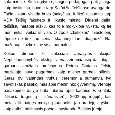
sala mieste. Šios ugdymo įstaigos pedagogai, pati įstaiga
kaip institucija, buvo ir tarp Sąjūdžio Telšiuose avangardo.
Tačiau kartu visada buvo (sakyčiau, ir liko) atstumas tarp
VDA Telšių fakulteto ir likusio miesto. Didelei daliai
telšiškių nelabai aišku, kas toje mokykloje vyksta, ką tie
menininkai veikia iš viso. O žodis „dailiokas“ miestelėnų
lūpose ne tiek jau seniai skambėjo tarsi diagnozė. Na,
maždaug, kažkoks ne visai normalus.
Kelios dienos iki anksčiau aprašytos akcijos
Nepriklausomybės aikštėje vienas žinomiausių dailiokų –
garbaus amžiaus profesorius Petras Gintalas Telšių
muziejuje buvo pagerbtas kaip miesto garbės pilietis.
Geras dvi valandas trukusi ceremonija sumanyta lyg
savotiškas pasakojimas apie menininko gyvenimą. Vienoje
pasakojimo dalyje būta intarpo apie kadaise P. Gintalą
ištikusią tragediją – sūnaus žūtį. 2002-ųjų rugpjūtį tais
metais tik baigęs mokyklą jaunuolis, jau pradėjęs ryškėti
kaip galbūt būsimasis poetas, nuskendo Baltijos jūroje.