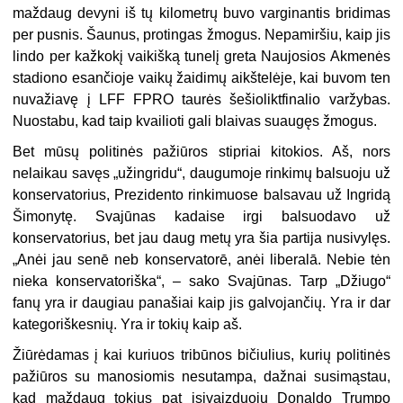
maždaug devyni iš tų kilometrų buvo varginantis bridimas
per pusnis. Šaunus, protingas žmogus. Nepamiršiu, kaip jis
lindo per kažkokį vaikišką tunelį greta Naujosios Akmenės
stadiono esančioje vaikų žaidimų aikštelėje, kai buvom ten
nuvažiavę į LFF FPRO taurės šešioliktfinalio varžybas.
Nuostabu, kad taip kvailioti gali blaivas suaugęs žmogus.
Bet mūsų politinės pažiūros stipriai kitokios. Aš, nors
nelaikau savęs „užingridu“, daugumoje rinkimų balsuoju už
konservatorius, Prezidento rinkimuose balsavau už Ingridą
Šimonytę. Svajūnas kadaise irgi balsuodavo už
konservatorius, bet jau daug metų yra šia partija nusivylęs.
„Anėi jau senē neb konservatorē, anėi liberalā. Nebie tėn
nieka konservatoriška“, – sako Svajūnas. Tarp „Džiugo“
fanų yra ir daugiau panašiai kaip jis galvojančių. Yra ir dar
kategoriškesnių. Yra ir tokių kaip aš.
Žiūrėdamas į kai kuriuos tribūnos bičiulius, kurių politinės
pažiūros su manosiomis nesutampa, dažnai susimąstau,
kad maždaug tokius pat įsivaizduoju Donaldo Trumpo