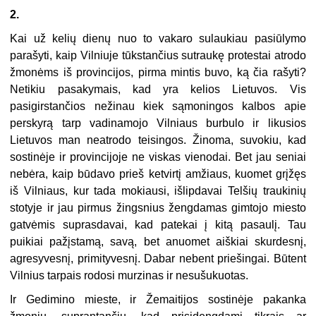
2.
Kai už kelių dienų nuo to vakaro sulaukiau pasiūlymo
parašyti, kaip Vilniuje tūkstančius sutraukę protestai atrodo
žmonėms iš provincijos, pirma mintis buvo, ką čia rašyti?
Netikiu pasakymais, kad yra kelios Lietuvos. Vis
pasigirstančios nežinau kiek sąmoningos kalbos apie
perskyrą tarp vadinamojo Vilniaus burbulo ir likusios
Lietuvos man neatrodo teisingos. Žinoma, suvokiu, kad
sostinėje ir provincijoje ne viskas vienodai. Bet jau seniai
nebėra, kaip būdavo prieš ketvirtį amžiaus, kuomet grįžęs
iš Vilniaus, kur tada mokiausi, išlipdavai Telšių traukinių
stotyje ir jau pirmus žingsnius žengdamas gimtojo miesto
gatvėmis suprasdavai, kad patekai į kitą pasaulį. Tau
puikiai pažįstamą, savą, bet anuomet aiškiai skurdesnį,
agresyvesnį, primityvesnį. Dabar nebent priešingai. Būtent
Vilnius tarpais rodosi murzinas ir nesušukuotas.
Ir Gedimino mieste, ir Žemaitijos sostinėje pakanka