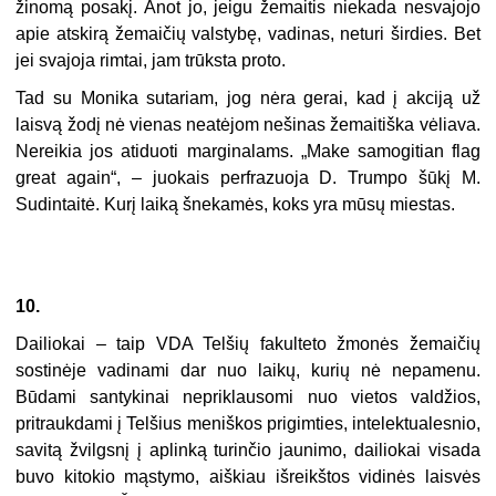
žinomą posakį. Anot jo, jeigu žemaitis niekada nesvajojo
apie atskirą žemaičių valstybę, vadinas, neturi širdies. Bet
jei svajoja rimtai, jam trūksta proto.
Tad su Monika sutariam, jog nėra gerai, kad į akciją už
laisvą žodį nė vienas neatėjom nešinas žemaitiška vėliava.
Nereikia jos atiduoti marginalams. „Make samogitian flag
great again“, – juokais perfrazuoja D. Trumpo šūkį M.
Sudintaitė. Kurį laiką šnekamės, koks yra mūsų miestas.
10.
Dailiokai – taip VDA Telšių fakulteto žmonės žemaičių
sostinėje vadinami dar nuo laikų, kurių nė nepamenu.
Būdami santykinai nepriklausomi nuo vietos valdžios,
pritraukdami į Telšius meniškos prigimties, intelektualesnio,
savitą žvilgsnį į aplinką turinčio jaunimo, dailiokai visada
buvo kitokio mąstymo, aiškiau išreikštos vidinės laisvės