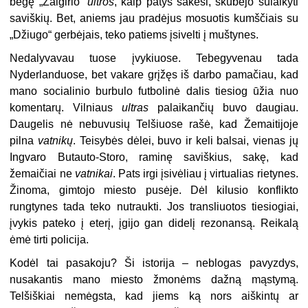
bėgę „Žalgirio“
ultros
, kaip patys sakėsi, skubėjo sulaikyti
saviškių. Bet, aniems jau pradėjus mosuotis kumščiais su
„Džiugo“ gerbėjais, teko patiems įsivelti į muštynes.
Nedalyvavau tuose įvykiuose. Tebegyvenau tada
Nyderlanduose, bet vakare grįžęs iš darbo pamačiau, kad
mano socialinio burbulo futbolinė dalis tiesiog ūžia nuo
komentarų. Vilniaus
ultras
palaikančių buvo daugiau.
Daugelis nė nebuvusių Telšiuose rašė, kad Žemaitijoje
pilna
vatnikų
. Teisybės dėlei, buvo ir keli balsai, vienas jų
Ingvaro Butauto-Storo, raminę saviškius, sakę, kad
žemaičiai ne
vatnikai
. Pats irgi įsivėliau į virtualias rietynes.
Žinoma, gimtojo miesto pusėje. Dėl kilusio konflikto
rungtynes tada teko nutraukti. Jos transliuotos tiesiogiai,
įvykis pateko į eterį, įgijo gan didelį rezonansą. Reikalą
ėmė tirti policija.
Kodėl tai pasakoju? Ši istorija – neblogas pavyzdys,
nusakantis mano miesto žmonėms dažną mąstymą.
Telšiškiai nemėgsta, kad jiems ką nors aiškintų ar