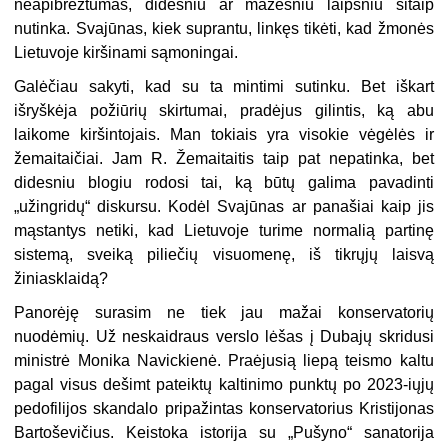
neapibrėžtumas, didesniu ar mažesniu laipsniu šitaip
nutinka. Svajūnas, kiek suprantu, linkęs tikėti, kad žmonės
Lietuvoje kiršinami sąmoningai.
Galėčiau sakyti, kad su ta mintimi sutinku. Bet iškart
išryškėja požiūrių skirtumai, pradėjus gilintis, ką abu
laikome kiršintojais. Man tokiais yra visokie vėgėlės ir
žemaitaičiai. Jam R. Žemaitaitis taip pat nepatinka, bet
didesniu blogiu rodosi tai, ką būtų galima pavadinti
„užingridų“ diskursu. Kodėl Svajūnas ar panašiai kaip jis
mąstantys netiki, kad Lietuvoje turime normalią partinę
sistemą, sveiką piliečių visuomenę, iš tikrųjų laisvą
žiniasklaidą?
Panorėję surasim ne tiek jau mažai konservatorių
nuodėmių. Už neskaidraus verslo lėšas į Dubajų skridusi
ministrė Monika Navickienė. Praėjusią liepą teismo kaltu
pagal visus dešimt pateiktų kaltinimo punktų po 2023-iųjų
pedofilijos skandalo pripažintas konservatorius Kristijonas
Bartoševičius. Keistoka istorija su „Pušyno“ sanatorija