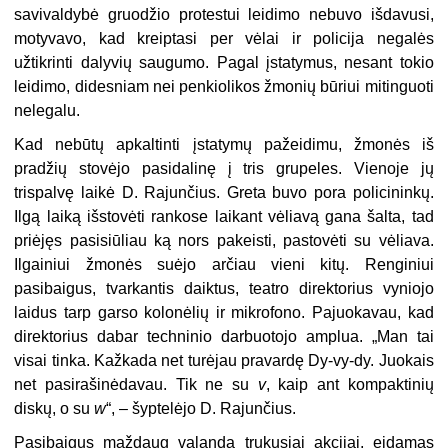
savivaldybė gruodžio protestui leidimo nebuvo išdavusi,
motyvavo, kad kreiptasi per vėlai ir policija negalės
užtikrinti dalyvių saugumo. Pagal įstatymus, nesant tokio
leidimo, didesniam nei penkiolikos žmonių būriui mitinguoti
nelegalu.
Kad nebūtų apkaltinti įstatymų pažeidimu, žmonės iš
pradžių stovėjo pasidalinę į tris grupeles. Vienoje jų
trispalvę laikė D. Rajunčius. Greta buvo pora policininkų.
Ilgą laiką išstovėti rankose laikant vėliavą gana šalta, tad
priėjęs pasisiūliau ką nors pakeisti, pastovėti su vėliava.
Ilgainiui žmonės suėjo arčiau vieni kitų. Renginiui
pasibaigus, tvarkantis daiktus, teatro direktorius vyniojo
laidus tarp garso kolonėlių ir mikrofono. Pajuokavau, kad
direktorius dabar techninio darbuotojo amplua. „Man tai
visai tinka. Kažkada net turėjau pravardę Dy-vy-dy. Juokais
net pasirašinėdavau. Tik ne su
v
, kaip ant kompaktinių
diskų, o su
w
“, – šyptelėjo D. Rajunčius.
Pasibaigus maždaug valandą trukusiai akcijai, eidamas