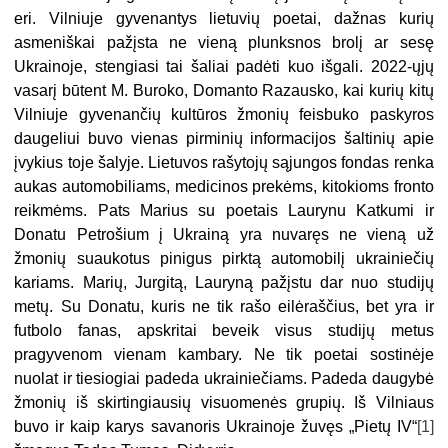
eri. Vilniuje gyvenantys lietuvių poetai, dažnas kurių
asmeniškai pažįsta ne vieną plunksnos brolį ar sesę
Ukrainoje, stengiasi tai šaliai padėti kuo išgali. 2022-ųjų
vasarį būtent M. Buroko, Domanto Razausko, kai kurių kitų
Vilniuje gyvenančių kultūros žmonių feisbuko paskyros
daugeliui buvo vienas pirminių informacijos šaltinių apie
įvykius toje šalyje. Lietuvos rašytojų sąjungos fondas renka
aukas automobiliams, medicinos prekėms, kitokioms fronto
reikmėms. Pats Marius su poetais Laurynu Katkumi ir
Donatu Petrošium į Ukrainą yra nuvaręs ne vieną už
žmonių suaukotus pinigus pirktą automobilį ukrainiečių
kariams. Marių, Jurgitą, Lauryną pažįstu dar nuo studijų
metų. Su Donatu, kuris ne tik rašo eilėraščius, bet yra ir
futbolo fanas, apskritai beveik visus studijų metus
pragyvenom vienam kambary. Ne tik poetai sostinėje
nuolat ir tiesiogiai padeda ukrainiečiams. Padeda daugybė
žmonių iš skirtingiausių visuomenės grupių. Iš Vilniaus
buvo ir kaip karys savanoris Ukrainoje žuvęs „Pietų IV“
[1]