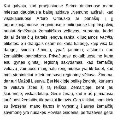
Kai galvoju, kad praėjusiuose Seimo rinkimuose mano
miestas daugiausia balsų atidavė „Nemuno aušrai“, kad
visokiausiuose Artūro Orlausko ar panašių į jį
organizuojamuose renginiuose ir mitinguose tarp trispalvių
nuolat šmėžuoja žemaitiškos vėliavos, suprantu, kodėl
daliai žemaičių kartais lengva ranka klijuojamos
vatnikų
etiketės. Su draugais esam ne kartą kalbėję, kaip visa tai
daugelį šviesių žmonių, ypač jaunimo, atstumia nuo
žemaitiško patriotizmo. Privačiuose pokalbiuose ne kartą
esu gynęs gimtąjį regioną sakydamas, kad žemaičių
vėliavų įvairiuose marginalų renginiuose yra tik todėl, kad
mes vieninteliai ir teturim savo regioninę vėliavą. Žinoma,
dar turi Mažoji Lietuva. Bet kiek joje belikę žmonių, kuriems
ta vėliava išties šį tą reiškia. Žemaitijoje, bent jau
šiaurinėje, viskas kitaip. Gerai žinau, kad ir aš pirmiausia
jaučiuosi žemaitis, tik paskui lietuvis. Gan taikliai, nors kiek
su šypsena, mano kartos ir vyresnių šiaurės žemaičių
savimonę yra nusakęs Povilas Girdenis, perfrazavęs gerai