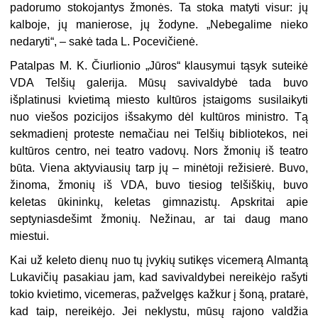
padorumo stokojantys žmonės. Ta stoka matyti visur: jų
kalboje, jų manierose, jų žodyne. „Nebegalime nieko
nedaryti“, – sakė tada L. Pocevičienė.
Patalpas M. K. Čiurlionio „Jūros“ klausymui tąsyk suteikė
VDA Telšių galerija. Mūsų savivaldybė tada buvo
išplatinusi kvietimą miesto kultūros įstaigoms susilaikyti
nuo viešos pozicijos išsakymo dėl kultūros ministro. Tą
sekmadienį proteste nemačiau nei Telšių bibliotekos, nei
kultūros centro, nei teatro vadovų. Nors žmonių iš teatro
būta. Viena aktyviausių tarp jų – minėtoji režisierė. Buvo,
žinoma, žmonių iš VDA, buvo tiesiog telšiškių, buvo
keletas ūkininkų, keletas gimnazistų. Apskritai apie
septyniasdešimt žmonių. Nežinau, ar tai daug mano
miestui.
Kai už keleto dienų nuo tų įvykių sutikęs vicemerą Almantą
Lukavičių pasakiau jam, kad savivaldybei nereikėjo rašyti
tokio kvietimo, vicemeras, pažvelgęs kažkur į šoną, pratarė,
kad taip, nereikėjo. Jei neklystu, mūsų rajono valdžia