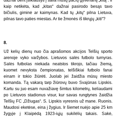
dažnai bent įsiklausyti į šalia mūsų pačių gyvenantį „kitą“. Ir
kaip netikėta, kad „kitas“ dažnai pasirodo besąs tavo
bičiulis, giminė ar kaimynas. Kad tų „kitų“ pilna Lietuva,
pilnas tavo paties miestas. Ar tie žmonės iš tikrųjų „kiti“?
8.
Už kelių dienų nuo čia aprašomos akcijos Telšių sporto
arenoje vyko varžybos. Lietuvos salės futbolo turnyras.
Salės futbolas niekada neatstos tikrojo, tačiau žiemą,
kuomet nevyksta čempionatas, telšiškiai futbolo fanai
einam ir tokio žiūrėti. Juolab jei žaidžia mūsų miesto
komanda. Tą vakarą tarp žiūrovų buvo Svajūnas Lipskis.
Kartu su juo esam nuvažiavę šimtus kilometrų, keliaudami
po Lietuvos stadionus visur, kur savas rungtynes žaidžia
Telšių FC „Džiugas“. S. Lipskis vyresnis už mane. Ruonis.
Maudosi eketėse, eina į žygius. Ir šiemet nuėjo apie 25 km
žygyje į Klaipėdą 1923-iųjų sukilėlių takais. Sakė,