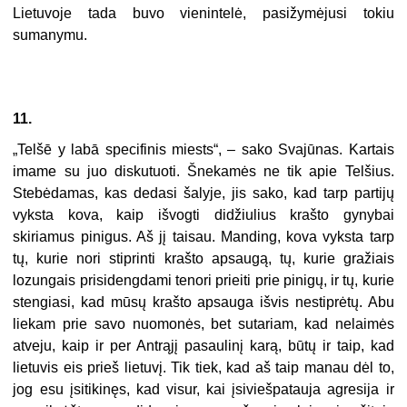
Lietuvoje tada buvo vienintelė, pasižymėjusi tokiu
sumanymu.
11.
„Telšē y labā specifinis miests“, – sako Svajūnas. Kartais
imame su juo diskutuoti. Šnekamės ne tik apie Telšius.
Stebėdamas, kas dedasi šalyje, jis sako, kad tarp partijų
vyksta kova, kaip išvogti didžiulius krašto gynybai
skiriamus pinigus. Aš jį taisau. Manding, kova vyksta tarp
tų, kurie nori stiprinti krašto apsaugą, tų, kurie gražiais
lozungais prisidengdami tenori prieiti prie pinigų, ir tų, kurie
stengiasi, kad mūsų krašto apsauga išvis nestiprėtų. Abu
liekam prie savo nuomonės, bet sutariam, kad nelaimės
atveju, kaip ir per Antrąjį pasaulinį karą, būtų ir taip, kad
lietuvis eis prieš lietuvį. Tik tiek, kad aš taip manau dėl to,
jog esu įsitikinęs, kad visur, kai įsiviešpatauja agresija ir