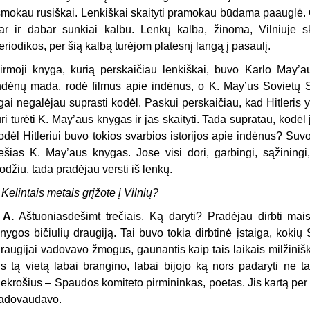
šmokau rusiškai. Lenkiškai skaityti pramokau būdama paauglė. O
ar ir dabar sunkiai kalbu. Lenkų kalba, žinoma, Vilniuje s
eriodikos, per šią kalbą turėjom platesnį langą į pasaulį.
irmoji knyga, kurią perskaičiau lenkiškai, buvo Karlo May’au
ndėnų mada, rodė filmus apie indėnus, o K. May’us Sovietų 
lgai negalėjau suprasti kodėl. Paskui perskaičiau, kad Hitleris 
uri turėti K. May’aus knygas ir jas skaityti. Tada supratau, kodė
odėl Hitleriui buvo tokios svarbios istorijos apie indėnus? Suv
ešias K. May’aus knygas. Jose visi dori, garbingi, sąžiningi,
odžiu, tada pradėjau versti iš lenkų.
 Kelintais metais grįžote į Vilnių?
. A.
Aštuoniasdešimt trečiais. Ką daryti? Pradėjau dirbti mais
nygos bičiulių draugiją. Tai buvo tokia dirbtinė įstaiga, koki
raugijai vadovavo žmogus, gaunantis kaip tais laikais milžinišką
is tą vietą labai brangino, labai bijojo ką nors padaryti ne 
ekrošius – Spaudos komiteto pirmininkas, poetas. Jis kartą per
adovaudavo.