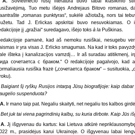
. A.
Sovietmečio rusų literatūra buvo labai klasikinio st
usižavėjimą. Tuo metu išėjęs Andrejaus Bitovo romanas, d
aantrašte „romanas punktyras“, sukėlė ažiotažą, nors tai teb
iužetu. Tad J. Erlickas apskritai buvo nesuvokiamas. O 
edakcijoje jį „gražiai“ suredagavo, išėjo toks
à la
Puškinas.
edakcijoje pamanė, kad aš nemoku rusiškai, nesugebu versti
aismas ir yra visas J. Erlicko smagumas. Na kad ir toks pavyzd
ale išteka į kanalizacijos vamzdį… Ir aš suradau atitikmenį, 
ида сочетаетса с браком.“ O redakcijoje pagalvojo, kad aš
ormaliausia rusiška frazė („сочетаетса браком“ – susituokia, 
roku).
 Baigiant šį ryškų Rusijos intarpą Jūsų biografijoje: kaip dabar j
augelio suspenduota?
 A.
Ir mano taip pat. Negaliu skaityti, net negaliu tos kalbos girdėt
 Bet juk tai viena pagrindinių kalbų, su kuria dirbote. Kaip Jūs i
. A
. Jį išgyvenau du kartus: kai Lietuva atkūrė nepriklausomybę
022 m., prasidėjus karui Ukrainoje. O išgyvenau labai lengv