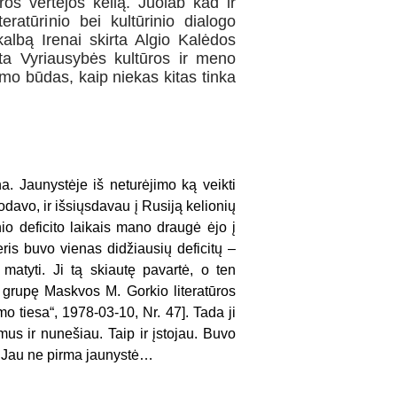
ūros vertėjos kelią. Juolab kad ir
ratūrinio bei kultūrinio dialogo
 kalbą Irenai skirta Algio Kalėdos
ta Vyriausybės kultūros ir meno
imo būdas, kaip niekas kitas tinka
na. Jaunystėje iš neturėjimo ką veikti
odavo, ir išsiųsdavau į Rusiją kelionių
nio deficito laikais mano draugė ėjo į
eris buvo vienas didžiausių deficitų –
atyti. Ji tą skiautę pavartė, o ten
ų grupę Maskvos M. Gorkio literatūros
mo tiesa“, 1978-03-10, Nr. 47]. Tada ji
mus ir nunešiau. Taip ir įstojau. Buvo
ą. Jau ne pirma jaunystė…