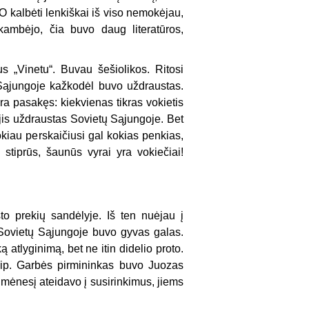
 kalbėti lenkiškai iš viso nemokėjau,
kambėjo, čia buvo daug literatūros,
s „Vinetu“. Buvau šešiolikos. Ritosi
Sąjungoje kažkodėl buvo uždraustas.
yra pasakęs: kiekvienas tikras vokietis
l jis uždraustas Sovietų Sąjungoje. Bet
okiau perskaičiusi gal kokias penkias,
 stiprūs, šaunūs vyrai yra vokiečiai!
to prekių sandėlyje. Iš ten nuėjau į
ų Sovietų Sąjungoje buvo gyvas galas.
 atlyginimą, bet ne itin didelio proto.
taip. Garbės pirmininkas buvo Juozas
 mėnesį ateidavo į susirinkimus, jiems