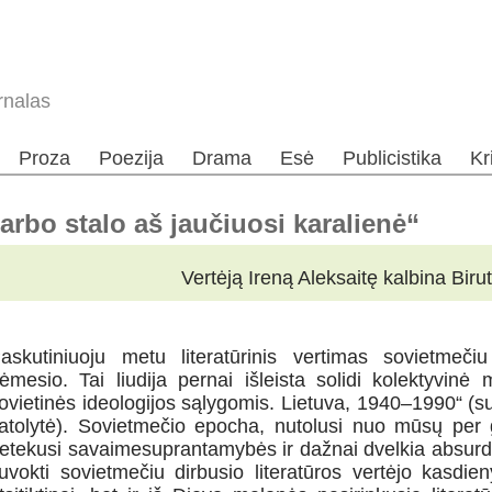
rnalas
Proza
Poezija
Drama
Esė
Publicistika
Kr
darbo stalo aš jaučiuosi karalienė“
Vertėją Ireną Aleksaitę kalbina Biru
askutiniuoju metu literatūrinis vertimas sovietmeč
ėmesio. Tai liudija pernai išleista solidi kolektyvinė
ovietinės ideologijos sąlygomis. Lietuva, 1940–1990“ (su
atolytė). Sovietmečio epocha, nutolusi nuo mūsų per 
etekusi savaimesuprantamybės ir dažnai dvelkia abs
uvokti sovietmečiu dirbusio literatūros vertėjo kasdie