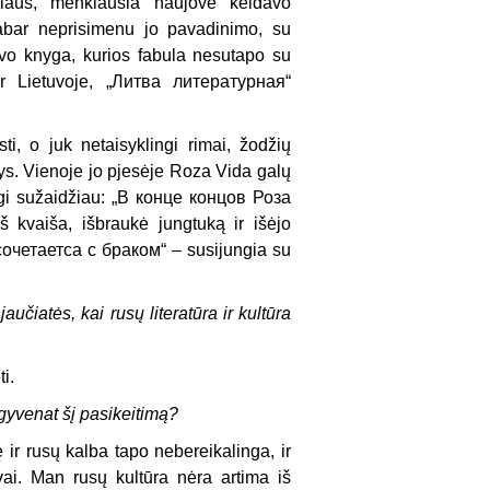
iliaus, menkiausia naujovė keldavo
abar neprisimenu jo pavadinimo, su
uvo knyga, kurios fabula nesutapo su
ir Lietuvoje, „Литва литературная“
, o juk netaisyklingi rimai, žodžių
ys. Vienoje jo pjesėje Roza Vida galų
irgi sužaidžiau: „В конце концов Роза
 kvaiša, išbraukė jungtuką ir išėjo
„сочетаетса с браком“ – susijungia su
aučiatės, kai rusų literatūra ir kultūra
i.
šgyvenat šį pasikeitimą?
 ir rusų kalba tapo nebereikalinga, ir
ai. Man rusų kultūra nėra artima iš