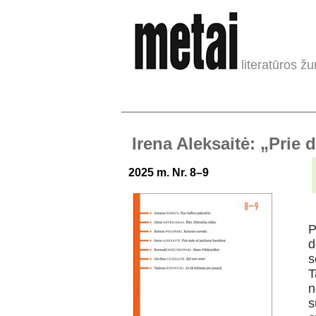
literatūros žu
Irena Aleksaitė: „Prie 
2025 m. Nr. 8–9
P
d
s
T
n
s