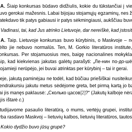
. A.
Šiaip konkursas būdavo didžiulis, kokie du tūkstančiai į vien
uvo gerokai mažesnis. Labai bijojau stojamųjų egzaminų, nes ži
atekdavo tik patys gabiausi ir patys sėkmingiausi, aukščiau bu
 Vadinasi, tai, kad Jus atrinko Lietuvoje, dar nereiškė, kad įsto
. A.
Taip. Lietuvoje konkursas buvo kūrybinis, o Maskvoje – nor
ėlto jie nebuvo normalūs. Ten, M. Gorkio literatūros institute
onkursas. Per stojamuosius mes, baigę nacionalines mokyklas
aip, kad kiekvienas jakutas galėtų parašyti: „Ле-нин по-до-ш
tojamieji nerūpėjo, jei buvai atrinktas per kūrybinį – tai ir gerai.
eje, jakutą paminėjau ne todėl, kad būčiau priešiškai nusiteikus
endrakursiu jakutu metus sėdėjome greta, bet pirmą kartą jo ba
ai jis manęs paklausė: „Сколько цасов
[2]
?“ (Jakutų kalboje nėr
jis ištarė
c
.)
tudijavome pasaulio literatūrą, o mums, vertėjų grupei, instit
rba rasdavo Maskvoj – lietuvių kalbos, lietuvių literatūros, tauto
 Kokio dydžio buvo jūsų grupė?