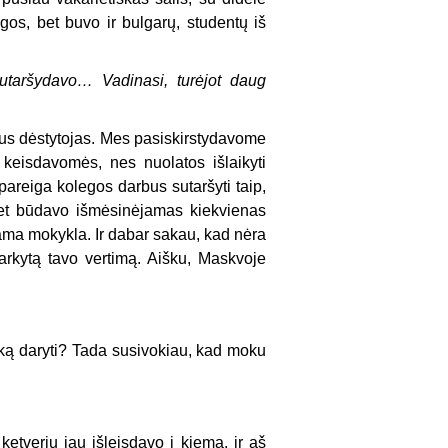
os, bet buvo ir bulgarų, studentų iš
utaršydavo… Vadinasi, turėjot daug
dus dėstytojas. Mes pasiskirstydavome
 keisdavomės, nes nuolatos išlaikyti
areiga kolegos darbus sutaršyti taip,
et būdavo išmėsinėjamas kiekvienas
ojama mokykla. Ir dabar sakau, kad nėra
varkytą tavo vertimą. Aišku, Maskvoje
: ką daryti? Tada susivokiau, kad moku
tverių jau išleisdavo į kiemą, ir aš