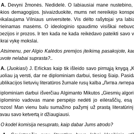
. A.
Devyni žmonės. Nedidelė. O labiausiai mane nustebino, 
okios demagogijos. Įsivaizduokite, mums net nereikėjo konspek
eikalaujama Vilniaus universitete. Vis dėlto rašytojai yra lab
rieinamas masėms. O ideologinio spaudimo visiškai nebuvo
oezijos ir prozos. Ir ten kada ne kada reikėdavo pateikti savo v
ikrai vykę mokslai.
 Atsimenu, per Algio Kalėdos premijos įteikimą pasakojote, kad
uvote nelabai suprasta?..
. A.
(
Juokiasi
) J. Erlickas kaip tik išleido savo pirmąją knygą „
uoliau ją versti, dar ne diplominiam darbui, tiesiog šiaip. Pasida
ublikacijos lietuvių literatūros žurnale rusų kalba „Литва литера
iplominiam darbui išverčiau Algimanto Mikutos „Giesmių algorit
iplominio vadovas mane perspėjo nedėti jo eilėraščių, esą 
rozos! Man vienu balu sumažino pažymį už prastą literatūrinį s
avau savo ketvertą ir džiaugiausi.
 O kodėl komisija nesuprato, kaip dabar Jums atrodo?