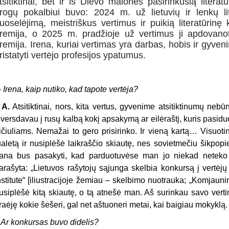
tsitiktinai, bet ir iš Dievo malonės pasirinkusią literat
rogų pokalbiui buvo: 2024 m. už lietuvių ir lenkų lite
uoselėjimą, meistriškus vertimus ir puikią literatūrinę
remija, o 2025 m. pradžioje už vertimus ji apdovano
remija. Irena, kuriai vertimas yra darbas, hobis ir gyven
ristatyti vertėjo profesijos ypatumus.
 Irena, kaip nutiko, kad tapote vertėja?
. A.
Atsitiktinai, nors, kita vertus, gyvenime atsitiktinumų nebū
šversdavau į rusų kalbą kokį apsakymą ar eilėraštį, kuris pasidu
ičiuliams. Nemažai to gero prisirinko. Ir vieną kartą… Visuoti
ualetą ir nusiplėšė laikraščio skiautę, nes sovietmečiu šikpopi
ana bus pasakyti, kad parduotuvėse man jo niekad neteko m
arašyta: „Lietuvos rašytojų sąjunga skelbia konkursą į vertėj
nstitute“ [iliustracijoje žemiau – skelbimo nuotrauka; „Komjauni
usiplėšė kitą skiautę, o tą atnešė man. Aš surinkau savo verti
raėję kokie šešeri, gal net aštuoneri metai, kai baigiau mokykl
 Ar konkursas buvo didelis?