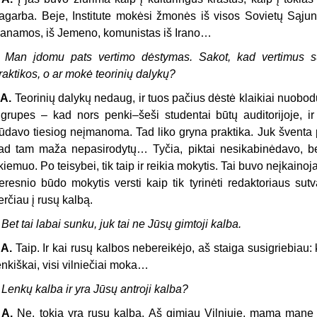
agarba. Beje, Institute mokėsi žmonės iš visos Sovietų Sąjung
anamos, iš Jemeno, komunistas iš Irano…
 Man įdomu pats vertimo dėstymas. Sakot, kad vertimus s
raktikos, o ar mokė teorinių dalykų?
 A.
Teorinių dalykų nedaug, ir tuos pačius dėstė klaikiai nuobo
 grupes – kad nors penki–šeši studentai būtų auditorijoje, ir
ūdavo tiesiog neįmanoma. Tad liko gryna praktika. Juk šventa p
ad tam maža nepasirodytų… Tyčia, piktai nesikabinėdavo, b
kiemuo. Po teisybei, tik taip ir reikia mokytis. Tai buvo neįkain
eresnio būdo mokytis versti kaip tik tyrinėti redaktoriaus sut
erčiau į rusų kalbą.
 Bet tai labai sunku, juk tai ne Jūsų gimtoji kalba.
. A.
Taip. Ir kai rusų kalbos nebereikėjo, aš staiga susigriebiau
enkiškai, visi vilniečiai moka…
 Lenkų kalba ir yra Jūsų antroji kalba?
. A.
Ne, tokia yra rusų kalba. Aš gimiau Vilniuje, mama mane ke