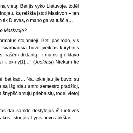
ą vietą. Bet jis vyko Lietuvoje, todėl
nojau, ką reiškia įstoti Maskvon – ten
vo tik Dievas, o mano galva tuščia…
site Maskvoje?
malūs stojamieji. Bet, pasirodo, vis
, svarbiausia buvo įveiktas kūrybinis
, rašėm diktantą. Ir mums jį diktavo
ëл к ок-ну
[1]
…“ (
Juokiasi
) Niekam tie
i, bet kad… Na, tokie jau jie buvo: su
lsą išgirdau antro semestro pradžioj,
a šnypščiamųjų priebalsių, todėl vietoj
utas dar samdė dėstytojus iš Lietuvos
sakos, istorijos. Lygis buvo aukštas.