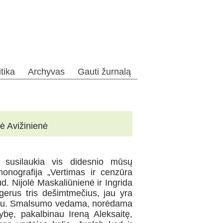
itika
Archyvas
Gauti žurnalą
tė Avižinienė
iu susilaukia vis didesnio mūsų
 monografija „Vertimas ir cenzūra
d. Nijolė Maskaliūnienė ir Ingrida
gerus tris dešimtmečius, jau yra
urdu. Smalsumo vedama, norėdama
nybę, pakalbinau Ireną Aleksaitę,