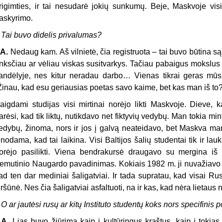
rigimties, ir tai nesudarė jokių sunkumų. Beje, Maskvoje vi
askyrimo.
 Tai buvo didelis privalumas?
 A.
Nedaug kam. Aš vilnietė, čia registruota – tai buvo būtina sąly
nksčiau ar vėliau viskas susitvarkys. Tačiau pabaigus mokslus
andėlyje, nes kitur neradau darbo… Vienas tikrai geras mūs
Žinau, kad esu geriausias poetas savo kaime, bet kas man iš to?
aigdami studijas visi mirtinai norėjo likti Maskvoje. Dieve, 
arėsi, kad tik liktų, nutikdavo net fiktyvių vedybų. Man tokia min
edybų, žinoma, nors ir jos į galvą neateidavo, bet Maskva man
inodama, kad tai laikina. Visi Baltijos šalių studentai tik ir lauk
orėjo pasilikti. Viena bendrakursė draugavo su mergina iš
emutinio Naugardo pavadinimas. Kokiais 1982 m. ji nuvažiavo a
ad ten dar mediniai šaligatviai. Ir tada supratau, kad visai Rus
iršūnė. Nes čia šaligatviai asfaltuoti, na ir kas, kad nėra lietau
 O ar jautėsi rusų ar kitų Instituto studentų koks nors specifinis po
. A.
Į jas buvo žiūrima kaip į kultūringus kraštus, kaip į tokias