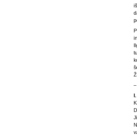
i
d
p
P
i
I
t
k
š
Ž
–
I
K
D
J
N
v