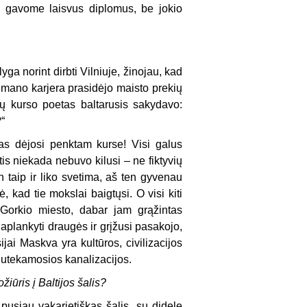
si gavome laisvus diplomus, be jokio
ga norint dirbti Vilniuje, žinojau, kad
 mano karjera prasidėjo maisto prekių
ų kurso poetas baltarusis sakydavo:
“
kas dėjosi penktam kurse! Visi galus
tis niekada nebuvo kilusi – ne fiktyvių
 taip ir liko svetima, aš ten gyvenau
ė, kad tie mokslai baigtųsi. O visi kiti
 Gorkio miesto, dabar jam grąžintas
plankyti draugės ir grįžusi pasakojo,
ijai Maskva yra kultūros, civilizacijos
s nutekamosios kanalizacijos.
žiūris į Baltijos šalis?
 pusiau vakarietiškas šalis, su didele