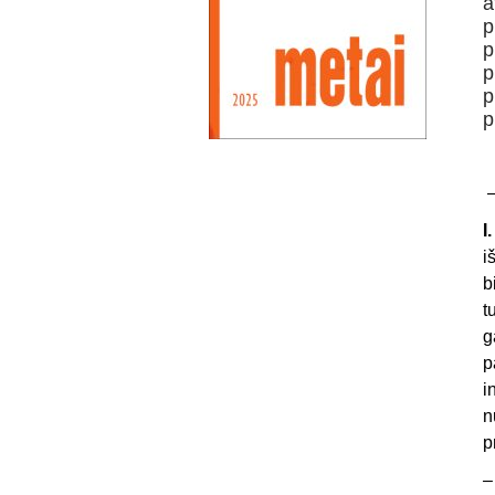
a
p
p
p
p
p
–
I
i
b
t
g
p
i
n
p
–