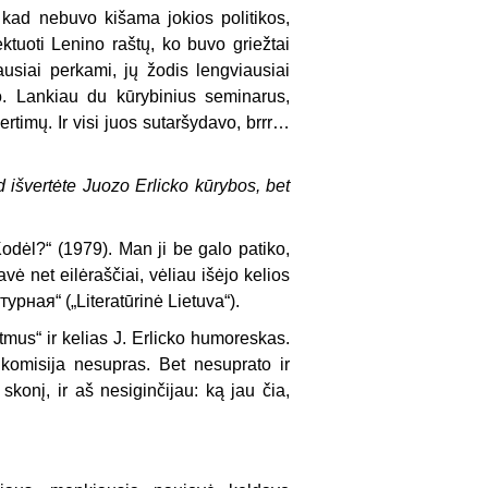
kad nebuvo kišama jokios politikos,
tuoti Lenino raštų, ko buvo griežtai
iausiai perkami, jų žodis lengviausiai
. Lankiau du kūrybinius seminarus,
ertimų. Ir visi juos sutaršydavo, brrr…
 išvertėte Juozo Erlicko kūrybos, bet
Kodėl?“ (1979). Man ji be galo patiko,
vė net eilėraščiai, vėliau išėjo kelios
турная“ („Literatūrinė Lietuva“).
mus“ ir kelias J. Erlicko humoreskas.
komisija nesupras. Bet nesuprato ir
konį, ir aš nesiginčijau: ką jau čia,