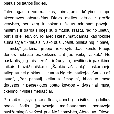
plakusios tautos širdies.
Talentingas neoromantikas, pirmajame kūrybos etape
akcentavęs abstrakčias Dievo meilės, gėrio ir grožio
vertybes, per karą ir pokariu iškilus mirtinam pavojui,
mintimis ir darbais likęs su gimtuoju kraštu, ragino „lietuvį
burtis prie lietuvio“. Toliaregiškai numatydamas, kad tokioje
sumaištyje tikriausiai visko bus, „balsu piliakalnių ir pievų,
ir miškų“ įsakmiai įspėjo nekeršyti, „kad keršto kraujo
dėmės nekristų prakeiksmu ant jūs vaikų vaikų!..“ Ne
paslaptis, jog tais tremčių ir žudynių, nevilties ir pakrikimo
laikais brazdžioniškasis „Šaukiu aš tautą“ nuskambėjo
atliepiau nei ginklas…. Ir tauta išgirdo, patikėjo. „Šaukiu aš
tautą“, „Per pasaulį keliauja žmogus“, kitos to meto
draustos ir persekiotos poeto knygos – dvasiniai mūsų
tikėjimo ir vilties metraščiai.
Pro laiko ir įvykių sangrūdas, epochų ir civilizacijų dulkes
poeto žodis (jaunystėje maištaudamas, senatvėje
nusižeminęs) veržėsi prie Nežinomybės, Absoliuto, Dievo.