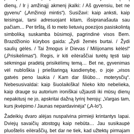
dienų, / Ir į amžinąjį akmenį įkalki: / Aš gyvensiu, bet ne
gyvenu“ („Amžinoji mintis“). Susižavi: kaip anksti, kaip
teisingai, tarsi adresuojant kitam, išsipranašauta sau
pačiam… Per tirštą, iš to meto lietuvių poezijos pasiskolintą
simboliką suskamba būsimoji, pagrindinė visos Bern.
Brazdžionio kūrybos gaida: „Žydi žemės burtai. / Žydi
saulių gėlės. / Tai žmogus ir Dievas / Milijonams kėlės!“
(„Prisikėlimas“). Regis, ir kiti eilėraščiai turėtų tęsti taip
sėkmingai pradėtą prisikėlimų temą… Bet ne, gyvenimas
vėl nubloškia į prieštaringą kasdienybę, o joje „visos
gatvės peno laukia / Kam dar šliūbo… moterysčių“.
Nebesusivaldai: kaip šiuolaikiška! Nieko kito nebelieka,
kaip drauge su autorium ironiškai užjausti iki mūsų dienų
nepakitusį ne jo, apskritai dažną lyrinį herojų: „Vargas tam,
kurs įkvėpimo / Jaunas nepardavinėja“ („A-lo“).
Žadeikių dvaro alėjas nuspalvina pirmieji krintantys lapai.
Dviejų savaičių atostogų kaip nebūta… Jau susikaupė
pluoštelis eilėraščių, bet dar ne tiek, kad užtektų pirmajam