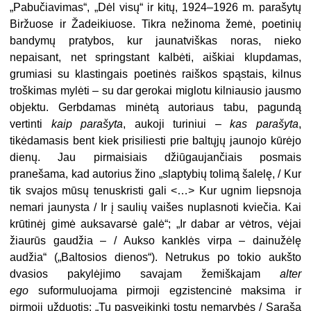
„Pabučiavimas“, „Dėl visų“ ir kitų, 1924–1926 m. parašytų
Biržuose ir Žadeikiuose. Tikra nežinoma žemė, poetinių
bandymų pratybos, kur jaunatviškas noras, nieko
nepaisant, net springstant kalbėti, aiškiai klupdamas,
grumiasi su klastingais poetinės raiškos spąstais, kilnus
troškimas mylėti – su dar gerokai miglotu kilniausio jausmo
objektu. Gerbdamas minėtą autoriaus tabu, pagundą
vertinti
kaip parašyta
, aukoji turiniui –
kas parašyta
,
tikėdamasis bent kiek prisiliesti prie baltųjų jaunojo kūrėjo
dienų. Jau pirmaisiais džiūgaujančiais posmais
pranešama, kad autorius žino „slaptybių tolimą šalelę, / Kur
tik svajos mūsų tenuskristi gali <…> Kur ugnim liepsnoja
nemari jaunysta / Ir į saulių vaišes nuplasnoti kviečia. Kai
krūtinėj gimė auksavarsė galė“; „Ir dabar ar vėtros, vėjai
žiaurūs gaudžia – / Aukso kanklės virpa – dainužėlę
audžia“ („Baltosios dienos“). Netrukus po tokio aukšto
dvasios pakylėjimo savajam žemiškajam
alter
ego
suformuluojama pirmoji egzistencinė maksima ir
pirmoji užduotis: „Tu pasveikinki tostu nemarybės / Sąrašą