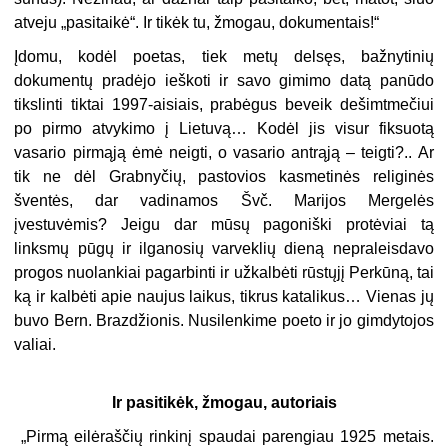
atveju „pasitaikė“. Ir tikėk tu, žmogau, dokumentais!“
Įdomu, kodėl poetas, tiek metų delsęs, bažnytinių
dokumentų pradėjo ieškoti ir savo gimimo datą panūdo
tikslinti tiktai 1997-aisiais, prabėgus beveik dešimtmečiui
po pirmo atvykimo į Lietuvą… Kodėl jis visur fiksuotą
vasario pirmąją ėmė neigti, o vasario antrąją – teigti?.. Ar
tik ne dėl Grabnyčių, pastovios kasmetinės religinės
šventės, dar vadinamos Švč. Marijos Mergelės
įvestuvėmis? Jeigu dar mūsų pagoniški protėviai tą
linksmų pūgų ir ilganosių varveklių dieną nepraleisdavo
progos nuolankiai pagarbinti ir užkalbėti rūstųjį Perkūną, tai
ką ir kalbėti apie naujus laikus, tikrus katalikus… Vienas jų
buvo Bern. Brazdžionis. Nusilenkime poeto ir jo gimdytojos
valiai.
Ir pasitikėk, žmogau, autoriais
„Pirmą eilėraščių rinkinį spaudai parengiau 1925 metais.