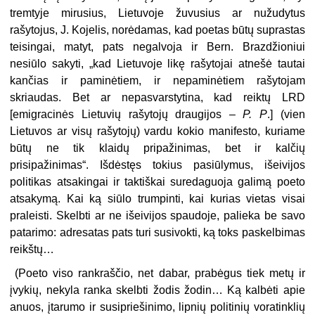
tremtyje mirusius, Lietuvoje žuvusius ar nužudytus
rašytojus, J. Kojelis, norėdamas, kad poetas būtų suprastas
teisingai, matyt, pats negalvoja ir Bern. Brazdžioniui
nesiūlo sakyti, „kad Lietuvoje likę rašytojai atnešė tautai
kančias ir paminėtiem, ir nepaminėtiem rašytojam
skriaudas. Bet ar nepasvarstytina, kad reiktų LRD
[emigracinės Lietuvių rašytojų draugijos –
P. P
.] (vien
Lietuvos ar visų rašytojų) vardu kokio manifesto, kuriame
būtų ne tik klaidų pripažinimas, bet ir kalčių
prisipažinimas“. Išdėstęs tokius pasiūlymus, išeivijos
politikas atsakingai ir taktiškai suredaguoja galimą poeto
atsakymą. Kai ką siūlo trumpinti, kai kurias vietas visai
praleisti. Skelbti ar ne išeivijos spaudoje, palieka be savo
patarimo: adresatas pats turi susivokti, ką toks paskelbimas
reikštų…
(Poeto viso rankraščio, net dabar, prabėgus tiek metų ir
įvykių, nekyla ranka skelbti žodis žodin… Ką kalbėti apie
anuos, įtarumo ir susipriešinimo, lipnių politinių voratinklių