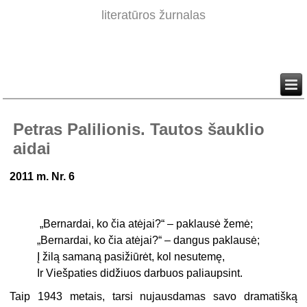
literatūros žurnalas
Petras Palilionis. Tautos šauklio
aidai
2011 m. Nr. 6
„Bernardai, ko čia atėjai?“ – paklausė žemė;
„Bernardai, ko čia atėjai?“ – dangus paklausė;
Į žilą samaną pasižiūrėt, kol nesutemę,
Ir Viešpaties didžiuos darbuos paliaupsint.
Taip 1943 metais, tarsi nujausdamas savo dramatišką