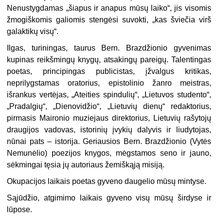
Nenustygdamas „šiapus ir anapus mūsų laiko“, jis visomis
žmogiškomis galiomis stengėsi suvokti, „kas šviečia virš
galaktikų visų“.
Ilgas, turiningas, taurus Bern. Brazdžionio gyvenimas
kupinas reikšmingų knygų, atsakingų pareigų. Talentingas
poetas, principingas publicistas, įžvalgus kritikas,
neprilygstamas oratorius, epistolinio žanro meistras,
išrankus vertėjas, „Ateities spindulių“, „Lietuvos studento“,
„Pradalgių“, „Dienovidžio“, „Lietuvių dienų“ redaktorius,
pirmasis Maironio muziejaus direktorius, Lietuvių rašytojų
draugijos vadovas, istorinių įvykių dalyvis ir liudytojas,
nūnai pats – istorija. Geriausios Bern. Brazdžionio (Vytės
Nemunėlio) poezijos knygos, mėgstamos seno ir jauno,
sėkmingai tęsia jų autoriaus žemiškąją misiją.
Okupacijos laikais poetas gyveno daugelio mūsų mintyse.
Sąjūdžio, atgimimo laikais gyveno visų mūsų širdyse ir
lūpose.