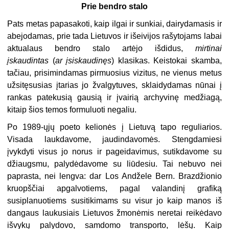
Prie bendro stalo
Pats metas papasakoti, kaip ilgai ir sunkiai, dairydamasis ir
abejodamas, prie tada Lietuvos ir išeivijos rašytojams labai
aktualaus bendro stalo artėjo išdidus,
mirtinai
įskaudintas
(
ar įsiskaudinęs
) klasikas. Keistokai skamba,
tačiau, prisimindamas pirmuosius vizitus, ne vienus metus
užsitęsusias įtarias jo žvalgytuves, sklaidydamas nūnai į
rankas patekusią gausią ir įvairią archyvinę medžiagą,
kitaip šios temos formuluoti negaliu.
Po 1989-ųjų poeto kelionės į Lietuvą tapo reguliarios.
Visada laukdavome, jaudindavomės. Stengdamiesi
įvykdyti visus jo norus ir pageidavimus, sutikdavome su
džiaugsmu, palydėdavome su liūdesiu. Tai nebuvo nei
paprasta, nei lengva: dar Los Andžele Bern. Brazdžionio
kruopščiai apgalvotiems, pagal valandinį grafiką
susiplanuotiems susitikimams su visur jo kaip manos iš
dangaus laukusiais Lietuvos žmonėmis neretai reikėdavo
išvykų palydovo, samdomo transporto, lėšų. Kaip