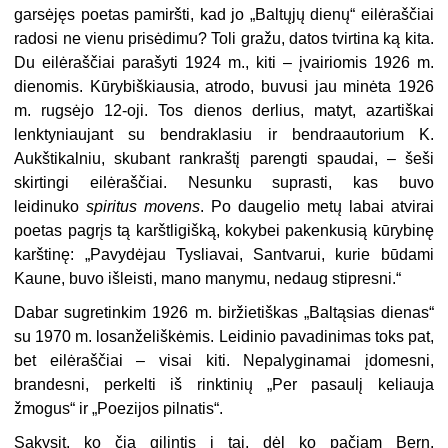
garsėjęs poetas pamiršti, kad jo „Baltųjų dienų“ eilėraščiai
radosi ne vienu prisėdimu? Toli gražu, datos tvirtina ką kita.
Du eilėraščiai parašyti 1924 m., kiti – įvairiomis 1926 m.
dienomis. Kūrybiškiausia, atrodo, buvusi jau minėta 1926
m. rugsėjo 12-oji. Tos dienos derlius, matyt, azartiškai
lenktyniaujant su bendraklasiu ir bendraautorium K.
Aukštikalniu, skubant rankraštį parengti spaudai, – šeši
skirtingi eilėraščiai. Nesunku suprasti, kas buvo
leidinuko
spiritus movens
. Po daugelio metų labai atvirai
poetas pagrįs tą karštligišką, kokybei pakenkusią kūrybinę
karštinę: „Pavydėjau Tysliavai, Santvarui, kurie būdami
Kaune, buvo išleisti, mano manymu, nedaug stipresni.“
Dabar sugretinkim 1926 m. biržietiškas „Baltąsias dienas“
su 1970 m. losanželiškėmis. Leidinio pavadinimas toks pat,
bet eilėraščiai – visai kiti. Nepalyginamai įdomesni,
brandesni, perkelti iš rinktinių „Per pasaulį keliauja
žmogus“ ir „Poezijos pilnatis“.
Sakysit, ko čia gilintis į tai, dėl ko pačiam Bern.