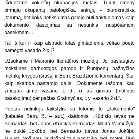
išduotame vokiečių okupacijos metais. Turint omeny
pirmųjų okupantų patologišką, antrųjų – biurokratišką
įtarumą, bet koks netikslumas galėjo būti traktuojamas kaip
dokumento klastojimas su nesunkiai nuspėjamom
pasekmėm…
Tai iš kur ir kaip atsirado kitas gimtadienis, vėliau poeto
pamėgta vasario 2-oji?
Užsukame į Maironio literatūros muziejų. Jo paslaugios
mokslinės darbuotojos parodo ir Pumpėnų bažnyčios
metrikų knygos išrašą, ir Bern. Brazdžionio komentarą. Štai
kaip skamba pastarojo dalis: „Dokumente rašoma, kad
žmogus gimė vasario 1 d., o aš gimiau (motinos
pasakojimu) per pačias Grabnyčias, t. y. vasario 2 d.“.
Poetas nelinkęs taikstytis su kitomis to „dokumento“
(kabutės Bern. B. – aut.) klaidomis. „Kūdikio tėvas ne
Bernardas, bet Jonas (Kūdikis Bernardas; Morta Vaimužytė
ne duktė Jokūbo, bet Bernardo (tėvas Jonas Jokūbo
sūnus). Nežinau, ar dažnai taip pasitaiko, bet, matot, šiuo