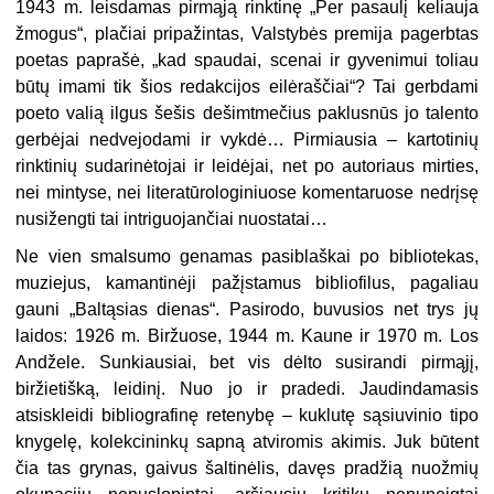
1943 m. leisdamas pirmąją rinktinę „Per pasaulį keliauja
žmogus“, plačiai pripažintas, Valstybės premija pagerbtas
poetas paprašė, „kad spaudai, scenai ir gyvenimui toliau
būtų imami tik šios redakcijos eilėraščiai“? Tai gerbdami
poeto valią ilgus šešis dešimtmečius paklusnūs jo talento
gerbėjai nedvejodami ir vykdė… Pirmiausia – kartotinių
rinktinių sudarinėtojai ir leidėjai, net po autoriaus mirties,
nei mintyse, nei literatūrologiniuose komentaruose nedrįsę
nusižengti tai intriguojančiai nuostatai…
Ne vien smalsumo genamas pasiblaškai po bibliotekas,
muziejus, kamantinėji pažįstamus bibliofilus, pagaliau
gauni „Baltąsias dienas“. Pasirodo, buvusios net trys jų
laidos: 1926 m. Biržuose, 1944 m. Kaune ir 1970 m. Los
Andžele. Sunkiausiai, bet vis dėlto susirandi pirmąjį,
biržietišką, leidinį. Nuo jo ir pradedi. Jaudindamasis
atsiskleidi bibliografinę retenybę – kuklutę sąsiuvinio tipo
knygelę, kolekcininkų sapną atviromis akimis. Juk būtent
čia tas grynas, gaivus šaltinėlis, davęs pradžią nuožmių