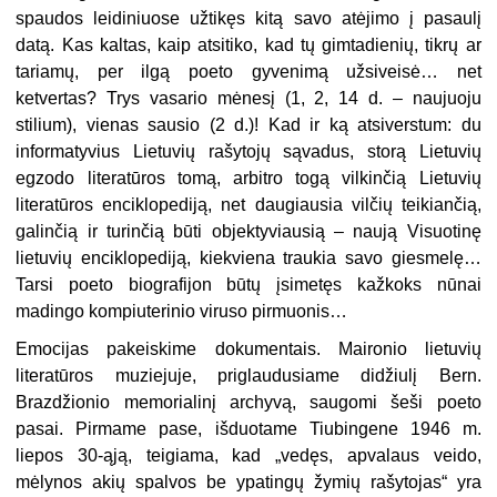
spaudos leidiniuose užtikęs kitą savo atėjimo į pasaulį
datą. Kas kaltas, kaip atsitiko, kad tų gimtadienių, tikrų ar
tariamų, per ilgą poeto gyvenimą užsiveisė… net
ketvertas? Trys vasario mėnesį (1, 2, 14 d. – naujuoju
stilium), vienas sausio (2 d.)! Kad ir ką atsiverstum: du
informatyvius Lietuvių rašytojų sąvadus, storą Lietuvių
egzodo literatūros tomą, arbitro togą vilkinčią Lietuvių
literatūros enciklopediją, net daugiausia vilčių teikiančią,
galinčią ir turinčią būti objektyviausią – naują Visuotinę
lietuvių enciklopediją, kiekviena traukia savo giesmelę…
Tarsi poeto biografijon būtų įsimetęs kažkoks nūnai
madingo kompiuterinio viruso pirmuonis…
Emocijas pakeiskime dokumentais. Maironio lietuvių
literatūros muziejuje, priglaudusiame didžiulį Bern.
Brazdžionio memorialinį archyvą, saugomi šeši poeto
pasai. Pirmame pase, išduotame Tiubingene 1946 m.
liepos 30-ąją, teigiama, kad „vedęs, apvalaus veido,
mėlynos akių spalvos be ypatingų žymių rašytojas“ yra