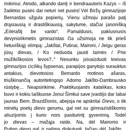
rinkiniui. Atrodo, atkando dantį ir bendraautoris Kazys – iš
žadėtos pusės dar neturi net pusės! Vėl Biržų gimnazijoje
Bernardas užgula popierių. Vienu užmoju parašo patį
drąsiausią ir drastiškiausią, sakytume, stačiai janonišką
„Eilėraštį be vardo“. Pamaldusis, paklusnusis
devyniolikmetis gimnazistas čia užsimoja ne tik prieš
lietuviškąjį olimpą: „Jakštai, Putinai, Maironi, / Jeigu geras
jūsų dievas, / Ko neduoda jausti laimės / Prie
mužikiškosios Ievos?..“ Nesunku įsivaizduoti kreivas
gimnazijos cicilikų šypsenas, parapijos ganytojo surauktus
antakius, dievotosios Bernardo motinos ašaras,
triuškinančią autoritetingojo Adomo Jakšto-Dambrausko
rūstybę… Neapsirikime.
Praktikuojantis katalikas
, koks
buvo ir kokiu laiškuose Jonui Šimkui save įvardijo dar labai
jaunas Bern. Brazdžionis, abejoja ne apskritai
Dievo
, o tik
minėtų poetų
dievo
gerumu, gal net su gimnazistiškomis
aliuzijomis į kurio nors pasiturintį gyvenimą. Todėl
jo
dievas
– mažąja raide. Na, dėl Maironio ir
Putino
dievo
gal ir galima diskutuoti, tačiau dėl Jakšto…