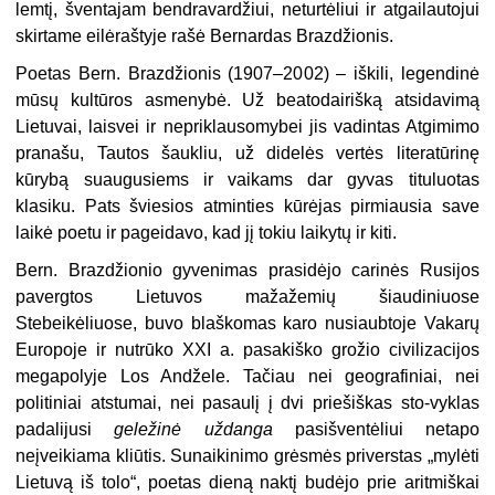
lemtį, šventajam bendravardžiui, neturtėliui ir atgailautojui
skirtame eilėraštyje rašė Bernardas Brazdžionis.
Poetas Bern. Brazdžionis (1907–2002) – iškili, legendinė
mūsų kultūros asmenybė. Už beatodairišką atsidavimą
Lietuvai, laisvei ir nepriklausomybei jis vadintas Atgimimo
pranašu, Tautos šaukliu, už didelės vertės literatūrinę
kūrybą suaugusiems ir vaikams dar gyvas tituluotas
klasiku. Pats šviesios atminties kūrėjas pirmiausia save
laikė poetu ir pageidavo, kad jį tokiu laikytų ir kiti.
Bern. Brazdžionio gyvenimas prasidėjo carinės Rusijos
pavergtos Lietuvos mažažemių šiaudiniuose
Stebeikėliuose, buvo blaškomas karo nusiaubtoje Vakarų
Europoje ir nutrūko XXI a. pasakiško grožio civilizacijos
megapolyje Los Andžele. Tačiau nei geografiniai, nei
politiniai atstumai, nei pasaulį į dvi priešiškas sto-vyklas
padalijusi
geležinė uždanga
pasišventėliui netapo
neįveikiama kliūtis. Sunaikinimo grėsmės priverstas „mylėti
Lietuvą iš tolo“, poetas dieną naktį budėjo prie aritmiškai