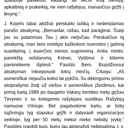
spaudoje paskelbti, kadangi tai liečia visą išeiviją,
apkaltintą ir prakeiktą, ne vien rašytojus, manančius grįžti į
tėvynę.“
J. Kojelis labai atidžiai perskaito laišką ir nedelsdamas
parašo atsakymą. „Bernardai, rašau, kad paraginai. Šiaip
jau su patarimais Tau į akis nelįsčiau. Perskaičius tą
atsakymą, man tarsi norėtųsi kažkokios nuorodos į galimą
suartėjimą, į esančios sienos sugriovimą. Antra mintis:
pareikštą solidarumą Krėvei, Vydūnui ir kitiems
paminėtiems išplėsti.“ Pasiūlo Bern. Brazdžioniui
atsakyman inkorporuoti tokių minčių. Cituoju: „Aš
asmeniškai nejaučiu kokio tai pykčio. Su dėkingumu priimu
atsiprašymo žodį už viešus ir asmeniškus įžeidimus, kai
pirmą kartą 1989 po daugelio Vakarų tremties metų grįžau
Tėvynėn ir su kolegomis rašytojais susitikau Rašytojų
namuose Vilniuje. Bet pagalvokime kartu, ar būtų
sąžininga lyg slapukui grįžti ir dalyvauti organizacijos
veikloje, lyg per 50 metų niekur nieko nebūtų įvykę.“
Pasiūlęs įvardyti tuos, kurių jau atsiprašyti nebegalima, t. y.