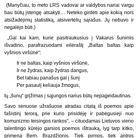
(Manyčiau, to meto LRS vadovai ar valdybos nariai vargu
bau būtų įstengę atsakyti… Neteko girdėti apie kokią nors
atsižadėjimų statistiką, atsivertėlių sąrašus. Jų nebuvo ir
negalėjo būti.)
„Gal kai kam, kurie pasitraukusius į Vakarus šunimis
išvadino, parafrazuodami eilėraštį „Baltas baltas kaip
vyšnios viršūnė“:
Ir ne baltas, kaip vyšnios viršūnė,
Ir ne žydras, kaip žydras dangus,
Bet labiau panašus gal į šunį
Per pasaulį keliauja žmogus,
tų „šunų“ grįžimas į sąjungos narius būtų nepageidautinas.
Savo senuose užrašuose atradau citatą iš poemos apie
fašistinį terorą, prie kurio prisidėję ir pabėgusieji nuo
komunizmo teisingos rankos“, – cituodamas Lietuvos vieno
talentingo kūrėjo garsios poemos ištrauką, lyg tarp kitko,
primena Bern. Brazdžionis. Tiek pirmos, tiek antros