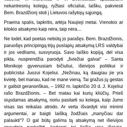
nekantresnių kolegų, ryžtasi oficialiai, laišku, pakviesti
Bern. Brazdžionį stoti į Lietuvos rašytojų sąjungą.
Praeina spalis, lapkritis, artėja Naujieji metai. Vienokio ar
kitokio atsakymo kaip nėra, taip nėra…
Ne todėl, kad poetas nebūtų jo parašęs. Bern. Brazdžionis,
paruošęs principingą trijų puslapių atsakymą LRS valdybai
ir jos vedliams, susvyruoja. Savo laiško kopiją, dėl visa
pikta, nusprendžia parodyti „šviežiai galvai“ – Santa
Monikoje gyvenusiam bičiuliui, išeivijos politikui ir
publicistui Juozui Kojeliui. „Nežinau, ką daugiau jie yra
kvietę, bet manau, kad ne mane vieną. Tai gražus jų gestas
ir galbūt geranoriškas, – 1992 m. lapkričio 20 d. J. Kojeliui
rašo Brazdžionis. – Bet matau kai kurių kliūčių. Prieš
siųsdamas atsakymą, noriu pasitarti su kolega, kaip Jums
visas tas reikalas atrodo. Ar verta išvardyti visi minimi
argumentai, ar baigti laišką žodžiais „manyčiau dar
palaukti“? O gal būtų galima tą atsakymą net išeivijos