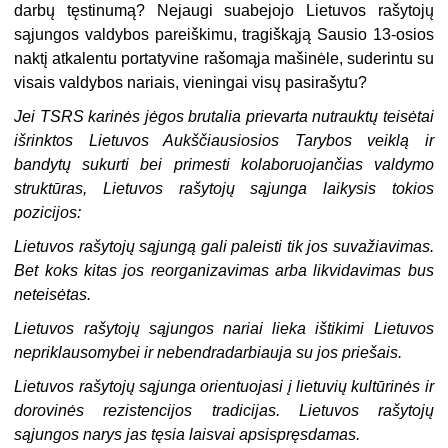
darbų tęstinumą? Nejaugi suabejojo Lietuvos rašytojų
sąjungos valdybos pareiškimu, tragiškąją Sausio 13-osios
naktį atkalentu portatyvine rašomąja mašinėle, suderintu su
visais valdybos nariais, vieningai visų pasirašytu?
Jei TSRS karinės jėgos brutalia prievarta nutrauktų teisėtai
išrinktos Lietuvos Aukščiausiosios Tarybos veiklą ir
bandytų sukurti bei primesti kolaboruojančias valdymo
struktūras, Lietuvos rašytojų sąjunga laikysis tokios
pozicijos:
Lietuvos rašytojų sąjungą gali paleisti tik jos suvažiavimas.
Bet koks kitas jos reorganizavimas arba likvidavimas bus
neteisėtas.
Lietuvos rašytojų sąjungos nariai lieka ištikimi Lietuvos
nepriklausomybei ir nebendradarbiauja su jos priešais.
Lietuvos rašytojų sąjunga orientuojasi į lietuvių kultūrinės ir
dorovinės rezistencijos tradicijas. Lietuvos rašytojų
sąjungos narys jas tęsia laisvai apsispręsdamas.