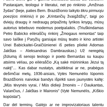
Pastarajam, teologui ir literatui, net po rinkinio „Amžinas
žydas“ (beje, paties Bern. Brazdžionio laikyto
tikru pirmuoju
poezijos rinkiniu
) ir po „Krintančių žvaigždžių“, taigi po
dviejų draugų ir nedraugų pripažintų lyrikos knygų, mūsų
autorius tebebuvo modernus poetpalaikis. (Triuškindamas
Petro Babicko eilėraščių rinkinį „Žmogaus remontas“ taip
savo laiške į Paryžių garsiajai mūsų teatro ir kino artistei
Unei Babickaitei-Graičiūnienei iš peties pliekė Adomas
Jakštas – Aleksandras Dambrauskas.) Už neregėtą
įžūlumą iš senojo teologo ir poeto Bernardas su kaupu
atsiims vėliau, po eilėraščio „Ką sakė mūrininkas Jėzui tą
naktį“… Kas dabar nustatys, atsitiktinai ar ne, prabėgus
dešimčiai metų, 1936-aisiais, Vytės Nemunėlio lūpomis
Brazdžionis naivokai bandys išpirkti savo jaunystės kaltę:
„Mūs tėvynės vyrai, / Mūs didieji žmonės – / Daukantas,
Valančius, / Jakštas ir Maironis“ (Vytė Nemunėlis, „Kiškio
kopūstai“).
Dar dėl terminų. Galėjo ar ne improvizatoriaus talentu