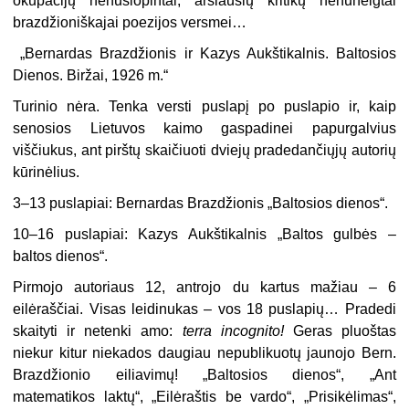
okupacijų nenuslopintai, aršiausių kritikų nenuneigtai
brazdžioniškajai poezijos versmei…
„Bernardas Brazdžionis ir Kazys Aukštikalnis. Baltosios
Dienos. Biržai, 1926 m.“
Turinio nėra. Tenka versti puslapį po puslapio ir, kaip
senosios Lietuvos kaimo gaspadinei papurgalvius
viščiukus, ant pirštų skaičiuoti dviejų pradedančiųjų autorių
kūrinėlius.
3–13 puslapiai: Bernardas Brazdžionis „Baltosios dienos“.
10–16 puslapiai: Kazys Aukštikalnis „Baltos gulbės –
baltos dienos“.
Pirmojo autoriaus 12, antrojo du kartus mažiau – 6
eilėraščiai. Visas leidinukas – vos 18 puslapių… Pradedi
skaityti ir netenki amo:
terra incognito!
Geras pluoštas
niekur kitur niekados daugiau nepublikuotų jaunojo Bern.
Brazdžionio eiliavimų! „Baltosios dienos“, „Ant
matematikos laktų“, „Eilėraštis be vardo“, „Prisikėlimas“,