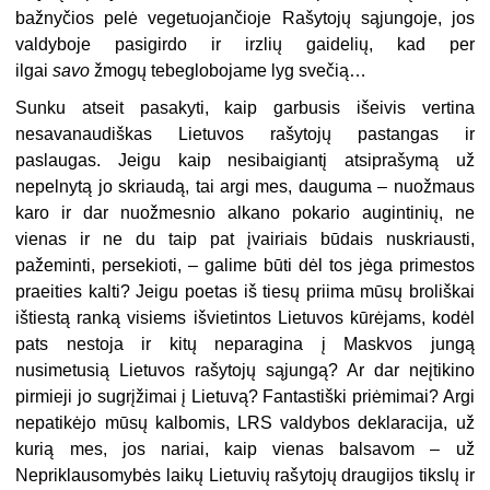
bažnyčios pelė vegetuojančioje Rašytojų sąjungoje, jos
valdyboje pasigirdo ir irzlių gaidelių, kad per
ilgai
savo
žmogų tebeglobojame lyg svečią…
Sunku atseit pasakyti, kaip garbusis išeivis vertina
nesavanaudiškas Lietuvos rašytojų pastangas ir
paslaugas. Jeigu kaip nesibaigiantį atsiprašymą už
nepelnytą jo skriaudą, tai argi mes, dauguma – nuožmaus
karo ir dar nuožmesnio alkano pokario augintinių, ne
vienas ir ne du taip pat įvairiais būdais nuskriausti,
pažeminti, persekioti, – galime būti dėl tos jėga primestos
praeities kalti? Jeigu poetas iš tiesų priima mūsų broliškai
ištiestą ranką visiems išvietintos Lietuvos kūrėjams, kodėl
pats nestoja ir kitų neparagina į Maskvos jungą
nusimetusią Lietuvos rašytojų sąjungą? Ar dar neįtikino
pirmieji jo sugrįžimai į Lietuvą? Fantastiški priėmimai? Argi
nepatikėjo mūsų kalbomis, LRS valdybos deklaracija, už
kurią mes, jos nariai, kaip vienas balsavom – už
Nepriklausomybės laikų Lietuvių rašytojų draugijos tikslų ir