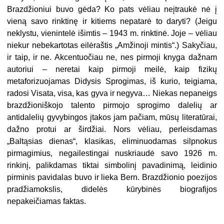
Brazdžioniui buvo gėda? Ko pats vėliau neįtraukė nė į
vieną savo rinktinę ir kitiems nepatarė to daryti? (Jeigu
neklystu, vienintelė išimtis – 1943 m. rinktinė. Joje – vėliau
niekur nebekartotas eilėraštis „Amžinoji mintis“.) Sakyčiau,
ir taip, ir ne. Akcentuočiau ne, nes pirmoji knyga dažnam
autoriui – neretai kaip pirmoji meilė, kaip fizikų
metaforizuojamas Didysis Sprogimas, iš kurio, teigiama,
radosi Visata, visa, kas gyva ir negyva… Niekas nepaneigs
brazdžioniškojo talento pirmojo sprogimo dalelių ar
antidalelių gyvybingos įtakos jam pačiam, mūsų literatūrai,
dažno protui ar širdžiai. Nors vėliau, perleisdamas
„Baltąsias dienas“, klasikas, eliminuodamas silpnokus
pirmagimius, negailestingai nuskriaudė savo 1926 m.
rinkinį, palikdamas tiktai simbolinį pavadinimą, leidinio
pirminis pavidalas buvo ir lieka Bern. Brazdžionio poezijos
pradžiamokslis, didelės kūrybinės biografijos
nepakeičiamas faktas.