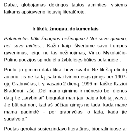
Dabar, globojamas dėkingos tautos atminties, visiems
laikams apsigyveno lietuvių literatūroje.
Ir tikėk, žmogau, dokumentais
Palaimintas būki žmogaus nežinojime / Nei savo gimimo,
nei savo mirties…
Kažin kaip ištvertume savo trumpus
gyvenimus, jeigu ne tas nežinojimas, Vinco Mykolaičio-
Putino poezijos spindulėliu žybtelėjęs būties belangėje…
Poetui jo gimimo data tikrai buvo svarbi. Ne tik šių etiudų
autoriui jis ne kartą įsakmiai tvirtino esąs gimęs per 1907-
ųjų Grabnyčias, t. y. vasario 2 dieną. 1996 m. laiške Kaziui
Bradūnui rašė: „Dėl mano gimimo ir mėnesio bei dienos
datų tie „tarybiniai“ biografai man jau baigia fobiją įvaryti.
Jie būtinai nori, kad aš būčiau gimęs ne tada, kada mane
mama pagimdė – per grabnyčias, o tada, kada jie
sugalvojo.“
Poetas gerokai susierzindavo literatūros, biografiniuose ar