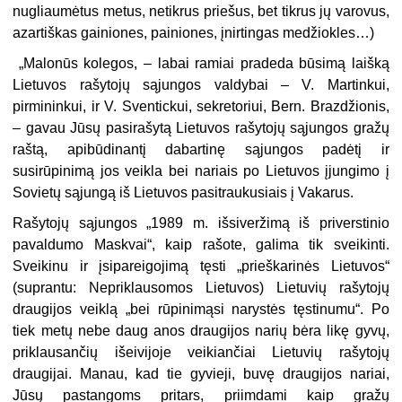
nugliaumėtus metus, netikrus priešus, bet tikrus jų varovus,
azartiškas gainiones, painiones, įnirtingas medžiokles…)
„Malonūs kolegos, – labai ramiai pradeda būsimą laišką
Lietuvos rašytojų sąjungos valdybai – V. Martinkui,
pirmininkui, ir V. Sventickui, sekretoriui, Bern. Brazdžionis,
– gavau Jūsų pasirašytą Lietuvos rašytojų sąjungos gražų
raštą, apibūdinantį dabartinę sąjungos padėtį ir
susirūpinimą jos veikla bei nariais po Lietuvos įjungimo į
Sovietų sąjungą iš Lietuvos pasitraukusiais į Vakarus.
Rašytojų sąjungos „1989 m. išsiveržimą iš priverstinio
pavaldumo Maskvai“, kaip rašote, galima tik sveikinti.
Sveikinu ir įsipareigojimą tęsti „prieškarinės Lietuvos“
(suprantu: Nepriklausomos Lietuvos) Lietuvių rašytojų
draugijos veiklą „bei rūpinimąsi narystės tęstinumu“. Po
tiek metų nebe daug anos draugijos narių bėra likę gyvų,
priklausančių išeivijoje veikiančiai Lietuvių rašytojų
draugijai. Manau, kad tie gyvieji, buvę draugijos nariai,
Jūsų pastangoms pritars, priimdami kaip gražų