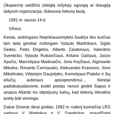
Okupacinę valdžios įsteigtą rašytojų sąjungą ar draugiją
laikysim organizacija, išdavusia lietuvių tautą.
1991 m. sausio 14 d.
Vilnius
Keista, aistringasis Nepriklausomybės šauklys liko kurčias
tam tada gerokai rizikingam Vytauto Martinkaus, Sigito
Gedos, Petro Dirgėlos, Alberto Zalatoriaus, Valentino
Sventicko, Vytauto Rubavičiaus, Antano Gailiaus, Juozo
Apučio, Marcelijaus Martinaičio, Jono Avyžiaus, Algimanto
Mikutos, Rimanto Černiausko, Aleksandro Krasnovo, Jono
Mikelinsko, Viktorijos Daujotytės, Kornelijaus Platelio ir šių
eilučių autoriaus apsisprendimui… Neretai
padiskutuodavome, kodėl poetas nenori girdėti šiapus ir
anapus Atlanto vis stiprėjusių balsų, kad
lietuvių literatūra
turėtų būti vieninga.
Dabar žinome: tikrai girdėjo. 1992 m. rudenį tuomečiai LRS
vadovai V. Martinkus ir V. Sventickas, spaudžiami