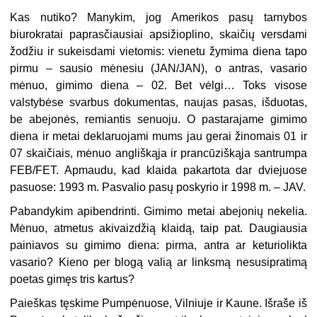
Kas nutiko? Manykim, jog Amerikos pasų tarnybos
biurokratai paprasčiausiai apsižioplino, skaičių versdami
žodžiu ir sukeisdami vietomis: vienetu žymima diena tapo
pirmu – sausio mėnesiu (JAN/JAN), o antras, vasario
mėnuo, gimimo diena – 02. Bet vėlgi… Toks visose
valstybėse svarbus dokumentas, naujas pasas, išduotas,
be abejonės, remiantis senuoju. O pastarajame gimimo
diena ir metai deklaruojami mums jau gerai žinomais 01 ir
07 skaičiais, mėnuo angliškąja ir prancūziškąja santrumpa
FEB/FET. Apmaudu, kad klaida pakartota dar dviejuose
pasuose: 1993 m. Pasvalio pasų poskyrio ir 1998 m. – JAV.
Pabandykim apibendrinti. Gimimo metai abejonių nekelia.
Mėnuo, atmetus akivaizdžią klaidą, taip pat. Daugiausia
painiavos su gimimo diena: pirma, antra ar keturiolikta
vasario? Kieno per blogą valią ar linksmą nesusipratimą
poetas gimęs tris kartus?
Paieškas tęskime Pumpėnuose, Vilniuje ir Kaune. Išraše iš