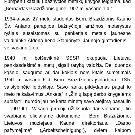
Pumpėnų katalikų bažnyčios metrikų knygos teigiama, kad
„Bernardas Brazdžionis gimė 1907 m. vasario 1 d.“.
1934-aisiais 27 metų studentas Bern. Brazdžionis Kauno
Šv. Antano parapijos bažnyčioje amžinos moterystės
ryšiais susaistomas su penkeriais metais jaunesne
valdininke Aldona Irena Stanionyte. Jaunojo gimtadienis –
vėl vasario 1-oji.
1940 m. bolševikinė SSSR okupuoja Lietuvą,
penkiasdešimčiai metų įsigali tarybų valdžia. Dėl duonos
kąsnio, saugumo ar dar kokiais nors kitais sumetimais
1941 m. vasario 6 d. Bern. Brazdžionis įsidarbina LTSR
valstybinėje leidykloje. Savo ranka pildydamas pagal to
meto reikalavimus „Anketą“ ir „Žinių lapą darbo knygelėms
surašyti“, nurodo jau ne kartą minėtą savo atėjimą pasaulin
– 1907.II.1. Vasario pirmoji užfiksuota dar viename, itin
svarbiame oficialiame dokumente – Bern. Brazdžionio,
Lietuvos muziejaus Kaune direktoriaus, „Darbo
pažymėjime“ („Arbeitscheinigung“), dviem kalbom