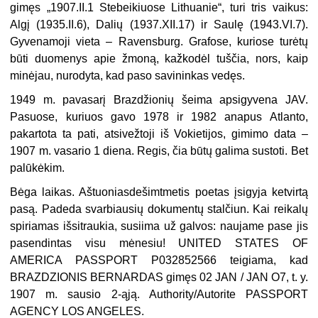
gimęs „1907.II.1 Stebeikiuose Lithuanie“, turi tris vaikus:
Algį (1935.II.6), Dalių (1937.XII.17) ir Saulę (1943.VI.7).
Gyvenamoji vieta – Ravensburg. Grafose, kuriose turėtų
būti duomenys apie žmoną, kažkodėl tuščia, nors, kaip
minėjau, nurodyta, kad paso savininkas vedęs.
1949 m. pavasarį Brazdžionių šeima apsigyvena JAV.
Pasuose, kuriuos gavo 1978 ir 1982 anapus Atlanto,
pakartota ta pati, atsivežtoji iš Vokietijos, gimimo data –
1907 m. vasario 1 diena. Regis, čia būtų galima sustoti. Bet
palūkėkim.
Bėga laikas. Aštuoniasdešimtmetis poetas įsigyja ketvirtą
pasą. Padeda svarbiausių dokumentų stalčiun. Kai reikalų
spiriamas išsitraukia, susiima už galvos: naujame pase jis
pasendintas visu mėnesiu! UNITED STATES OF
AMERICA PASSPORT P032852566 teigiama, kad
BRAZDZIONIS BERNARDAS gimęs 02 JAN / JAN O7, t. y.
1907 m. sausio 2-ąją. Authority/Autorite PASSPORT
AGENCY LOS ANGELES.