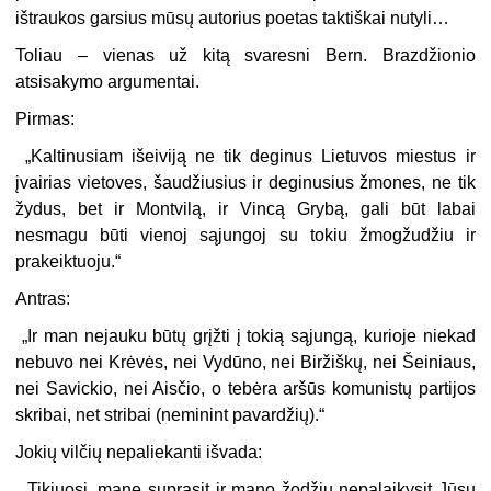
ištraukos garsius mūsų autorius poetas taktiškai nutyli…
Toliau – vienas už kitą svaresni Bern. Brazdžionio
atsisakymo argumentai.
Pirmas:
„Kaltinusiam išeiviją ne tik deginus Lietuvos miestus ir
įvairias vietoves, šaudžiusius ir deginusius žmones, ne tik
žydus, bet ir Montvilą, ir Vincą Grybą, gali būt labai
nesmagu būti vienoj sąjungoj su tokiu žmogžudžiu ir
prakeiktuoju.“
Antras:
„Ir man nejauku būtų grįžti į tokią sąjungą, kurioje niekad
nebuvo nei Krėvės, nei Vydūno, nei Biržiškų, nei Šeiniaus,
nei Savickio, nei Aisčio, o tebėra aršūs komunistų partijos
skribai, net stribai (neminint pavardžių).“
Jokių vilčių nepaliekanti išvada:
„Tikiuosi, mane suprasit ir mano žodžių nepalaikysit Jūsų