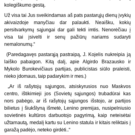
kolegiškumo gestą.
Už visa tai Jus sveikindamas aš pats pastarųjų dienų įvykių
akivaizdoje manyčiau dar palaukti. Neaišku, kokių
persitvarkymų sąjungai dar gali tekti imtis. Nenorėčiau į
visa tai įsivelti ir senų pažiūrų nariams sudaryti
nemalonumų.“
(Paredagavęs pastarąją pastraipą, J. Kojelis nukreipia ją
laiško pabaigon. Kitą dalį, apie Algirdo Brazausko ir
Mykolo Burokevičiaus partijas, publicistas siūlo praleisti,
nieko įdomaus, taip padarykim ir mes.)
„Ar iš rašytojų sąjungos, atsiskyrusios nuo Maskvos
centro, ištikimieji jos (Sovietų sąjungos) trubadūrai kas
nors pabėgo, ar iš rašytojų sąjungos išstojo, ar partijos
bilietus į šiukšlyną išmetė, Lenino premijas, nusipelniusio
sovietinės kultūros darbuotojo pagyrimą, kaip neteisėtai
užtarnautą, medalį kartu su Lenino statula ir kitais reliktais į
garažą padėjo, neteko girdėti..“