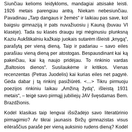
Siunčiau kelioms leidykloms, mandagiai atsisakė leisti.
1926 metais parengiau antrą. Niekam nebesiunčiau.
Pavadinau „Tarp dangaus ir žemės“ ir laikiau pas save, kol
baigsiu gimnaziją ir pats nuvažiuosiu į Kauną (buvau VI
klasėje). Tada su klasės draugu irgi mėginusiu plunksną
Kaziu Aukštikalniu kažkaip juokais sutarėm išleisti „knygą“,
parašytą per vieną dieną. Taip ir padariau – savo eiles
parašiau vieną dieną per atostogas. Bespausdinant kai ką
pakeičiau, kai ką naujo pridėjau. To rinkinio vardas
„Baltosios dienos“. Susilaukėme ir kritikos. Vienas
recenzentas (Petras Juodelis) kai kurias eiles net pagyrė.
Gėda dabar į tą rinkinį pasižiūrėti. <…> Tikru pirmuoju
poezijos rinkiniu laikau „Amžiną žydą“, išleistą 1931
metais“, – teigė savo pirmąjį jubiliejų JAV švęsdamas Bern.
Brazdžionis.
Kodėl klasikas taip lengvai išsižadėjo savo literatūrinio
pirmagimio? Ar tikrai jaunasis Biržų gimnazistas visus
eilėraščius parašė per vieną auksinio rudens dieną? Kodėl