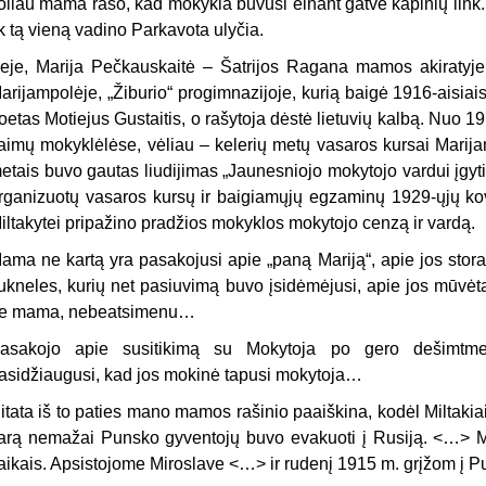
oliau mama rašo, kad mokykla buvusi einant gatve kapinių link.
ik tą vieną vadino Parkavota ulyčia.
eje, Marija Pečkauskaitė – Šatrijos Ragana mamos akiratyje 
arijampolėje, „Žiburio“ progimnazijoje, kurią baigė 1916-aisiai
oetas Motiejus Gustaitis, o rašytoja dėstė lietuvių kalbą. Nu
aimų mokyklėlėse, vėliau – kelerių metų vasaros kursai Marija
etais buvo gautas liudijimas „Jaunesniojo mokytojo vardui įgyti“
rganizuotų vasaros kursų ir baigiamųjų egzaminų 1929-ųjų kovo
iltakytei pripažino pradžios mokyklos mokytojo cenzą ir vardą.
ama ne kartą yra pasakojusi apie „paną Mariją“, apie jos stora
ukneles, kurių net pasiuvimą buvo įsidėmėjusi, apie jos mūvėtą
e mama, nebeatsimenu…
asakojo apie susitikimą su Mokytoja po gero dešimtme
asidžiaugusi, kad jos mokinė tapusi mokytoja…
itata iš to paties mano mamos rašinio paaiškina, kodėl Miltakia
arą nemažai Punsko gyventojų buvo evakuoti į Rusiją.
<…>
M
aikais. Apsistojome Miroslave
<…>
ir rudenį 1915 m. grįžom į P