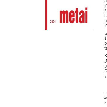
a
i
ž
s
n
i
G
š
b
t
K
„
„
D
y
į
n