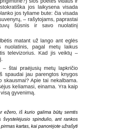
prigimtinė?) šios poetės vidaus ir
istokratiška jos laikysena visada
planko jos tyliame bute: čia visada
ų suvenyrų, – rašytojams, paprastai
tuvų šūsnis ir savo nuolatinį
lbėtis matant už lango ant eglės
 nuolatinis, pagal metų laikus
tis televizorius. Kad jis veiktų –
į.
– štai praėjusių metų lapkričio
iš spaudai jau parengtos knygos
uro skausmai? Apie tai nekalbama.
ėjus keliamasi, einama. Yra kaip
e visą gyvenimą.
r ežero, iš kurio galima būtų semtis
 švystelėjusio spindulio, ant rankos
pirmas kartas, kai panorėjote užrašyti