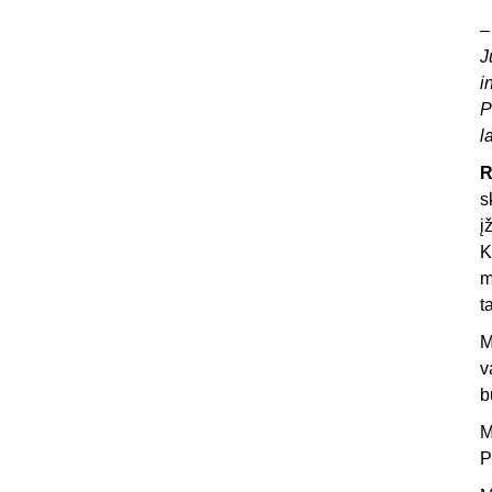
J
i
P
l
R
s
į
K
m
t
M
v
b
M
P