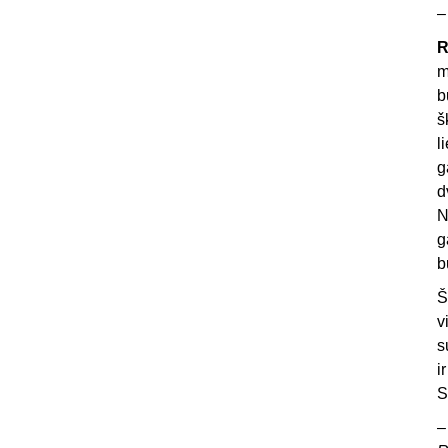
R
m
b
š
l
g
d
N
g
b
Š
v
s
i
S