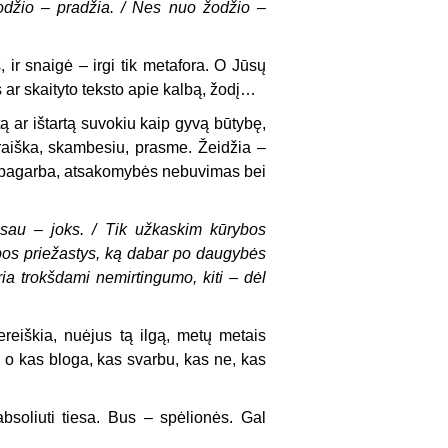
džio – pradžia. / Nes nuo žodžio –
 ir snaigė – irgi tik metafora. O Jūsų
s ar skaityto teksto apie kalbą, žodį…
ą ar ištartą suvokiu kaip gyvą būtybę,
šraiška, skambesiu, prasme. Žeidžia –
 nepagarba, atsakomybės nebuvimas bei
 sau – joks. / Tik užkaskim kūrybos
ūrybos priežastys, ką dabar po daugybės
a trokšdami nemirtingumo, kiti – dėl
reiškia, nuėjus tą ilgą, metų metais
 o kas bloga, kas svarbu, kas ne, kas
bsoliuti tiesa. Bus – spėlionės. Gal