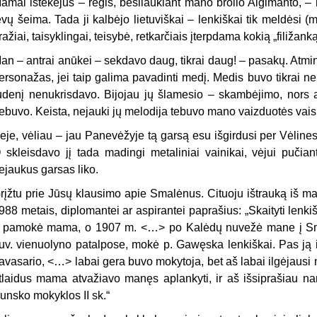
amai ištekėjus – regis, besilaukiant mano brolio Algimanto,
ėvų šeima. Tada ji kalbėjo lietuviškai – lenkiškai tik meldėsi 
ražiai, taisyklingai, teisybė, retkarčiais įterpdama kokią „filižank
an – antrai anūkei – sekdavo daug, tikrai daug! – pasakų. Atmint
ersonažas, jei taip galima pavadinti medį. Medis buvo tikrai nep
udenį nenukrisdavo. Bijojau jų šlamesio – skambėjimo, nors 
ebuvo. Keista, nejauki jų melodija tebuvo mano vaizduotės vais
eje, vėliau – jau Panevėžyje tą garsą esu išgirdusi per Vėline
 skleisdavo jį tada madingi metaliniai vainikai, vėjui puči
ejaukus garsas liko.
rįžtu prie Jūsų klausimo apie Smalėnus. Cituoju ištrauką iš m
988 metais, diplomantei ar aspirantei paprašius:
„Skaityti lenk
 pamokė mama, o 1907 m. <…> po Kalėdų nuvežė mane į Sm
uv. vienuolyno patalpose, mokė p. Gawęska lenkiškai. Pas ją 
avasario, <…> labai gera buvo mokytoja, bet aš labai ilgėjausi
tlaidus mama atvažiavo manęs aplankyti, ir aš išsiprašiau n
unsko mokyklos II sk.“