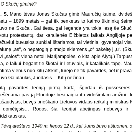
–
O Skučų giminė?
. S.
Mano tėvas Jonas Skučas gimė Mauručių kaime, dvideši
etu – 1899 metais – gal tik penketas to kaimo ūkininkų šeimų 
uvo ne Skučai. Gal tiesa, gal legenda yra tokia: esą tie Skuča
kotų protestantų, dar karalienės Elžbietos laikais Anglijoje p
iežuviui buvusios sunkiai ištariamos, tai vietiniai gyventojai v
alūnę „as“, o nepatogią pirmojo skiemens „o“ pakeitę į „u“. (Sku
vi „salos“: viena netoli Marijampolės, o kita apie Alytų.) Tarpus
a, o laikui bėgant tie škotai ir lietuviais, ir katalikais tapę. 
alima vienus nuo kitų atskirti, turėjo ne tik pavardes, bet ir pra
uvo Galulaukis, Juodasis… Kitų nežinau.
itą pavardės teoriją pirmą kartą išgirdau iš pusseserės 
iešėdama pas ją Floridoje besibaigiant dvidešimtam amžiui. J
ušaudytas, buvęs prieškario Lietuvos vidaus reikalų ministras 
r domėjęsis… Rodos, šiai teorijai abejingas nebuvęs ir 
idzikauskas.
–
Tėvą areštavo 1940 m. liepos 12 d., kai Jums buvo aštuoneri,