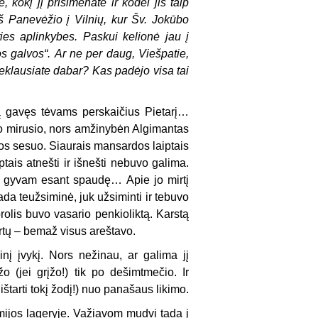
 kokį jį prisimenate ir kodėl jis taip
iš Panevėžio į Vilnių, kur Šv. Jokūbo
ies aplinkybes. Paskui kelionė jau į
os galvos“. Ar ne per daug, Viešpatie,
neklausiate dabar? Kas padėjo visa tai
ą gavęs tėvams perskaičius Pietarį…
jo mirusio, nors amžinybėn Algimantas
mamos sesuo. Siaurais mansardos laiptais
iptais atnešti ir išnešti nebuvo galima.
– gyvam esant spaudę… Apie jo mirtį
a teužsiminė, juk užsiminti ir tebuvo
olis buvo vasario penkioliktą. Karstą
artų – bemaž visus areštavo.
inį įvykį. Nors nežinau, ar galima jį
 (jei grįžo!) tik po dešimtmečio. Ir
tarti tokį žodį!) nuo panašaus likimo.
ijos lageryje. Važiavom mudvi tada į