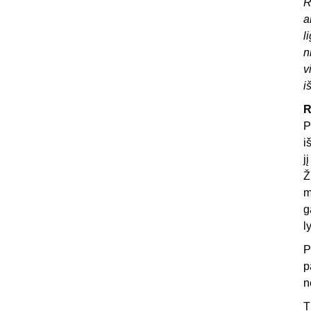
R
a
l
n
v
i
R
P
i
j
Ž
m
g
l
P
p
n
T