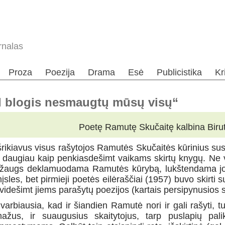
rnalas
Proza
Poezija
Drama
Esė
Publicistika
Kr
d blogis nesmaugtų mūsų visų“
Poetę Ramutę Skučaitę kalbina Biru
šrikiavus visus rašytojos Ramutės Skučaitės kūrinius sus
 daugiau kaip penkiasdešimt vaikams skirtų knygų. Ne v
žaugs deklamuodama Ramutės kūrybą, lukštendama jos 
įsles, bet pirmieji poetės eilėraščiai (1957) buvo skirti 
videšimt jiems parašytų poezijos (kartais persipynusios s
varbiausia, kad ir šiandien Ramutė nori ir gali rašyti, t
ažus, ir suaugusius skaitytojus, tarp puslapių pa