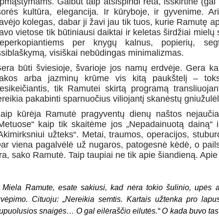
pmąstymams. Galbūt taip atsispindi reta, išskirtinė (gal 
šorės kultūra, elegancija. Ir kūryboje, ir gyvenime. Ar
avėjo kolegas, dabar ji žavi jau tik tuos, kurie Ramutę a
avo vietose tik būtiniausi daiktai ir keletas širdžiai miel
eperkopiantiems per knygų kalnus, popierių, seg
šsiblaškymą, visiškai nebūdingas minimalizmas.
era būti šviesioje, švarioje jos namų erdvėje. Gera ka
akos arba jazminų krūme vis kitą paukštelį – toks
esikeičiantis, tik Ramutei skirtą programą transliuojan
ereikia pakabinti sparnuočius viliojantį skanėstų gniužulėl
aip kūrėja Ramutė pragyventų dienų naštos nejaučia 
Metuose“ kaip tik skaitėme jos „Nepadainuotą dainą“ 
Akimirksniui užteks“. Metai, traumos, operacijos, stub
ar viena pagalvėlė už nugaros, patogesnė kėdė, o pails
ra, sako Ramutė. Taip taupiai ne tik apie šiandieną. Api
–
Miela Ramute, esate sakiusi, kad nėra tokio šulinio, upės a
kvėpimo. Cituoju: „Nereikia semtis. Kartais užtenka pro lapus
upuolusios snaigės… O gal eilėraščio eilutės.“ O kada buvo tas 