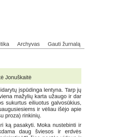
itika
Archyvas
Gauti žurnalą
tė Jonuškaitė
idarytų įspūdinga lentyna. Tarp jų
iena mažylių karta užaugo ir dar
sukurtus eiliuotus galvosūkius,
suaugusiesiems ir vėliau išėjo apie
u proza) rinkinių.
uri ką pasakyti. Moka nustebinti ir
likdama daug šviesos ir erdvės