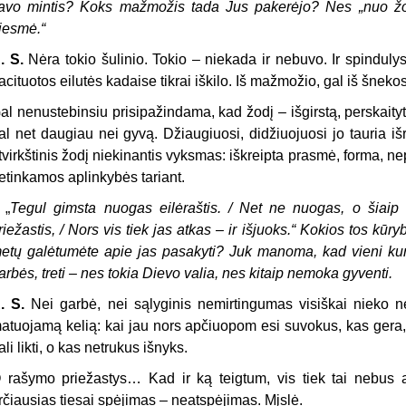
avo mintis? Koks mažmožis tada Jus pakerėjo? Nes „nuo žo
iesmė.“
. S.
Nėra tokio šulinio. Tokio – niekada ir nebuvo. Ir spindulys,
acituotos eilutės kadaise tikrai iškilo. Iš mažmožio, gal iš šneko
al nenustebinsiu prisipažindama, kad žodį – išgirstą, perskaityt
al net daugiau nei gyvą. Džiaugiuosi, didžiuojuosi jo tauria i
tvirkštinis žodį niekinantis vyksmas: iškreipta prasmė, forma,
etinkamos aplinkybės tariant.
 „
Tegul gimsta nuogas eilėraštis. / Net ne nuogas, o šiaip
riežastis, / Nors vis tiek jas atkas – ir išjuoks.“ Kokios tos k
etų galėtumėte apie jas pasakyti? Juk manoma, kad vieni kuri
arbės, treti – nes tokia Dievo valia, nes kitaip nemoka gyventi.
. S.
Nei garbė, nei sąlyginis nemirtingumas visiškai nieko ne
atuojamą kelią: kai jau nors apčiuopom esi suvokus, kas gera,
ali likti, o kas netrukus išnyks.
 rašymo priežastys… Kad ir ką teigtum, vis tiek tai nebus a
rčiausias tiesai spėjimas – neatspėjimas. Mįslė.