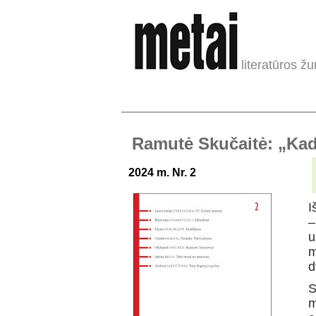
literatūros žu
Ramutė Skučaitė: „Ka
2024 m. Nr. 2
I
–
u
m
d
S
m