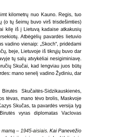
mt kilometrų nuo Kauno. Regis, tuo
(o tų šeimų buvo virš trisdešimties)
i kilę iš į Lietuvą kadaise atkakusių
ersekiotų. Atbėgėlių pavardės lietuvio
isus vadino vienaip: „Skoch“, pridėdami
čų, beje, Lietuvoje iš tikrųjų buvo dar
avyje tų salų atvykėliai nesigiminiavę.
Mauručių Skučai, kad lengviau juos būtų
vardes: mano senelį vadino Žydiniu, dar
Birutės Skučaitės-Sidzikauskienės,
os tėvas, mano tėvo brolis, Maskvoje
Kazys Skučas, ta pavardės versija lyg
Birutės vyras diplomatas Vaclovas
 o mamą – 1945-aisiais.
Kai Panevėžio