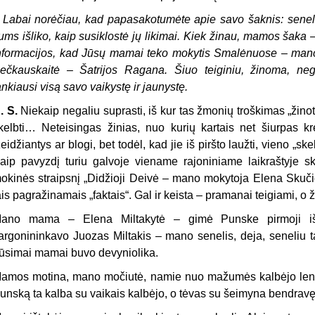
–
Labai norėčiau, kad papasakotumėte apie savo šaknis: seneliu
ums išliko, kaip susiklostė jų likimai. Kiek žinau, mamos šaka
nformacijos, kad Jūsų mamai teko mokytis Smalėnuose – mano t
ečkauskaitė – Šatrijos Ragana. Šiuo teiginiu, žinoma, negal
ankiausi visą savo vaikystę ir jaunystę.
. S.
Niekaip negaliu suprasti, iš kur tas žmonių troškimas „žinoti“
kelbti… Neteisingas žinias, nuo kurių kartais net šiurpas kr
žeidžiantys ar blogi, bet todėl, kad jie iš piršto laužti, vieno „ske
aip pavyzdį turiu galvoje viename rajoniniame laikraštyje
okinės straipsnį „Didžioji Deivė – mano mokytoja Elena Skuči
ais pagražinamais „faktais“. Gal ir keista – pramanai teigiami, o ž
ano mama – Elena Miltakytė – gimė Punske pirmoji iš 
argonininkavo Juozas Miltakis – mano senelis, deja, seneliu ta
ūsimai mamai buvo devyniolika.
amos motina, mano močiutė, namie nuo mažumės kalbėjo lenkiška
unską ta kalba su vaikais kalbėjo, o tėvas su šeimyna bendravęs 