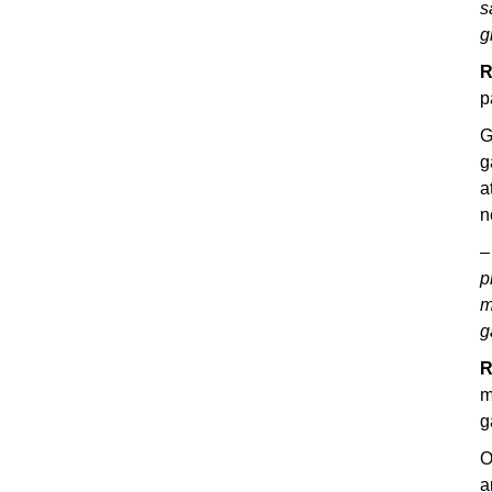
s
g
R
p
G
g
a
n
–
p
m
g
R
m
g
O
a