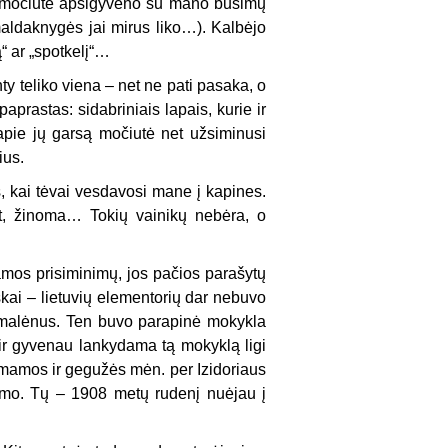
 – močiutė apsigyveno su mano būsimų
(maldaknygės jai mirus liko…). Kalbėjo
ą“ ar „spotkelį“…
y teliko viena – net ne pati pasaka, o
aprastas: sidabriniais lapais, kurie ir
apie jų garsą močiutė net užsiminusi
ius.
s, kai tėvai vesdavosi mane į kapines.
ant, žinoma… Tokių vainikų nebėra, o
amos prisiminimų, jos pačios parašytų
iškai – lietuvių elementorių dar nebuvo
alėnus. Ten buvo parapinė mokykla
ir gyvenau lankydama tą mokyklą ligi
 mamos ir gegužės mėn. per Izidoriaus
amo. Tų – 1908 metų rudenį nuėjau į