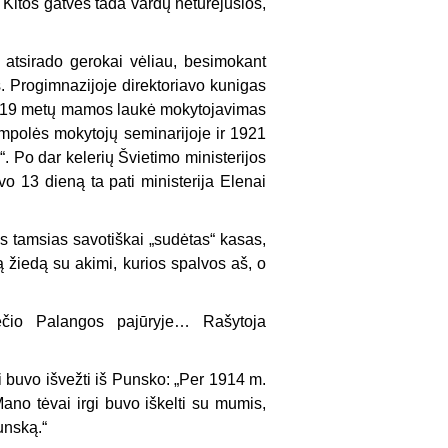
 Kitos gatvės tada vardų neturėjusios,
atsirado gerokai vėliau, besimokant
s. Progimnazijoje direktoriavo kunigas
o 1919 metų mamos laukė mokytojavimas
mpolės mokytojų seminarijoje ir 1921
. Po dar kelerių Švietimo ministerijos
 13 dieną ta pati ministerija Elenai
s tamsias savotiškai „sudėtas“ kasas,
 žiedą su akimi, kurios spalvos aš, o
čio Palangos pajūryje… Rašytoja
i buvo išvežti iš Punsko: „Per 1914 m.
ano tėvai irgi buvo iškelti su mumis,
unską.“