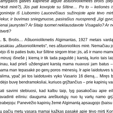
amygalos gatvės kapinėse atgulė aštuoniolikmetis brolis (beje,
nksti mirė?), Jūs pati kovojote su šiltine… Po to – kelionės 
igoninėje iš Liubomiro Laucevičiaus sužinojote apie tėvo mirt
iekur, ir buvimas sniegynuose, pasirašius nuosprendį „ligi gyv
ienai jaunystei? Ar šitaip tuomet neklausdavote Visagalio? Ar 
štverti?
. S.
Brolis… Aštuoniolikmetis Algimantas, 1927 metais vard
asakiau „aštuoniolikmetis“, nes aštuoniolikos mirė. Nemačiau 
šėjo iš to paties buto, kur šiltine sirgom trise: jis, aš ir mano 
į mirusį išnešė į kiemą ir tik tada paguldė į karstą, kurio tais la
inau, kad prieš uždengiant karstą mama nuavusi jam batus 
ama man tepasakė po gerų poros mėnesių. Ir apie laidotuves tad
alima, ypač jei tos laidotuvės vyko Vasario 16 dieną… Miręs br
ydėjo buvę bendramoksliai, kuriuos grįžtančius – prie kapinių v
ati savimi stebiuosi, kad kalbu taip, lyg pasakočiau apie eil
avadinti eiliniu: dauguma areštuotųjų nuo tų vartų namo grįžo
eabejoju: Panevėžio kapinių žemė Algimantą apsaugojo (baisu iš
ų pačių metų vasarą mamai kažkas pasakė apie tėvo mirtį Kom