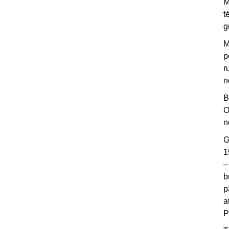
M
t
g
M
p
r
n
B
O
n
G
1
–
b
p
a
P