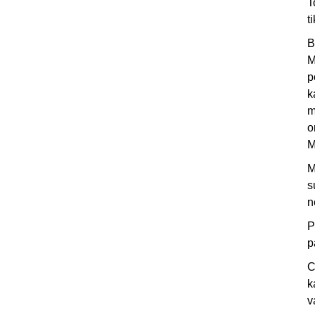
T
t
B
M
p
k
m
o
M
M
s
n
P
p
C
k
v