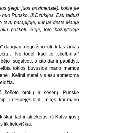
s (jeigu juos prisimenate), kokie jie
 – nuo Punsko, iš Dzūkijos. Esu radusi
ėvų parapijoje, kur jai dėstė Marija
iu patikėti. Beje, toje bažnytėlėje
 daugiau, negu žino kiti. Ir tas žinias
ečia… Ne todėl, kad tie „skelbiniai“
lbėjo“ sugalvoti, o kito dar ir papildyti.
 skelbtą tokios buvusios mano mamos
enė“. Kelinti metai vis esu apmėtoma
eidžia.
šešeto brolių ir seserų. Punske
ip ir nespėjęs tapti, miręs, kai mano
i, tad ir atitekėjusi iš Kalvarijos į
tik lietuviškai.