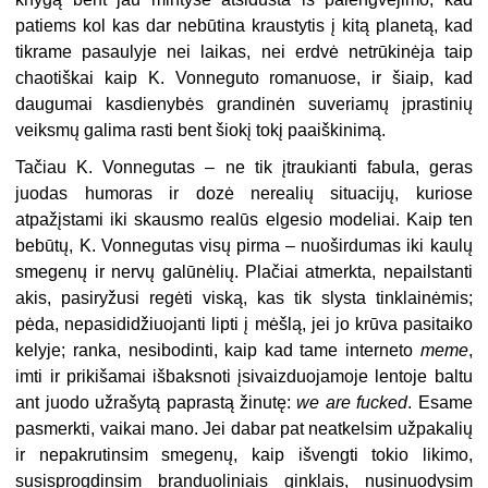
patiems kol kas dar nebūtina kraustytis į kitą planetą, kad
tikrame pasaulyje nei laikas, nei erdvė netrūkinėja taip
chaotiškai kaip K. Vonneguto romanuose, ir šiaip, kad
daugumai kasdienybės grandinėn suveriamų įprastinių
veiksmų galima rasti bent šiokį tokį paaiškinimą.
Tačiau K. Vonnegutas – ne tik įtraukianti fabula, geras
juodas humoras ir dozė nerealių situacijų, kuriose
atpažįstami iki skausmo realūs elgesio modeliai. Kaip ten
bebūtų, K. Vonnegutas visų pirma – nuoširdumas iki kaulų
smegenų ir nervų galūnėlių. Plačiai atmerkta, nepailstanti
akis, pasiryžusi regėti viską, kas tik slysta tinklainėmis;
pėda, nepasididžiuojanti lipti į mėšlą, jei jo krūva pasitaiko
kelyje; ranka, nesibodinti, kaip kad tame interneto
meme
,
imti ir prikišamai išbaksnoti įsivaizduojamoje lentoje baltu
ant juodo užrašytą paprastą žinutę:
we are fucked
. Esame
pasmerkti, vaikai mano. Jei dabar pat neatkelsim užpakalių
ir nepakrutinsim smegenų, kaip išvengti tokio likimo,
susisprogdinsim branduoliniais ginklais, nusinuodysim