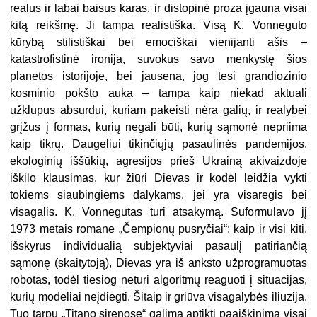
realus ir labai baisus karas, ir distopinė proza įgauna visai
kitą reikšmę. Ji tampa realistiška. Visą K. Vonneguto
kūrybą stilistiškai bei emociškai vienijanti ašis –
katastrofistinė ironija, suvokus savo menkystę šios
planetos istorijoje, bei jausena, jog tesi grandiozinio
kosminio pokšto auka – tampa kaip niekad aktuali
užklupus absurdui, kuriam pakeisti nėra galių, ir realybei
grįžus į formas, kurių negali būti, kurių sąmonė nepriima
kaip tikrų. Daugeliui tikinčiųjų pasaulinės pandemijos,
ekologinių iššūkių, agresijos prieš Ukrainą akivaizdoje
iškilo klausimas, kur žiūri Dievas ir kodėl leidžia vykti
tokiems siaubingiems dalykams, jei yra visaregis bei
visagalis. K. Vonnegutas turi atsakymą. Suformulavo jį
1973 metais romane „Čempionų pusryčiai“: kaip ir visi kiti,
išskyrus individualią subjektyviai pasaulį patiriančią
sąmonę (skaitytoją), Dievas yra iš anksto užprogramuotas
robotas, todėl tiesiog neturi algoritmų reaguoti į situacijas,
kurių modeliai neįdiegti. Šitaip ir griūva visagalybės iliuzija.
Tuo tarpu „Titano sirenose“ galima aptikti paaiškinimą visai