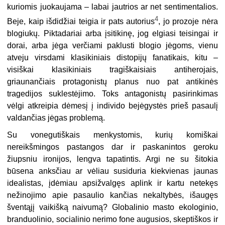
kuriomis juokaujama – labai jautrios ar net sentimentalios.
4
Beje, kaip išdidžiai teigia ir pats autorius
, jo prozoje nėra
blogiukų. Piktadariai arba įsitikinę, jog elgiasi teisingai ir
dorai, arba jėga verčiami paklusti blogio jėgoms, vienu
atveju virsdami klasikiniais distopijų fanatikais, kitu –
visiškai klasikiniais tragiškaisiais antiherojais,
griaunančiais protagonistų planus nuo pat antikinės
tragedijos suklestėjimo. Toks antagonistų pasirinkimas
vėlgi atkreipia dėmesį į individo bejėgystės prieš pasaulį
valdančias jėgas problemą.
Su vonegutiškais menkystomis, kurių komiškai
nereikšmingos pastangos dar ir paskanintos geroku
žiupsniu ironijos, lengva tapatintis. Argi ne su šitokia
būsena anksčiau ar vėliau susiduria kiekvienas jaunas
idealistas, įdėmiau apsižvalgęs aplink ir kartu netekęs
nežinojimo apie pasaulio kančias nekaltybės, išaugęs
šventąjį vaikišką naivumą? Globalinio masto ekologinio,
branduolinio, socialinio nerimo fone augusios, skeptiškos ir