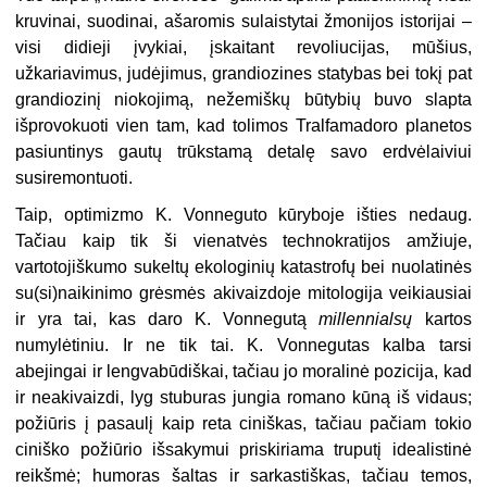
kruvinai, suodinai, ašaromis sulaistytai žmonijos istorijai –
visi didieji įvykiai, įskaitant revoliucijas, mūšius,
užkariavimus, judėjimus, grandiozines statybas bei tokį pat
grandiozinį niokojimą, nežemiškų būtybių buvo slapta
išprovokuoti vien tam, kad tolimos Tralfamadoro planetos
pasiuntinys gautų trūkstamą detalę savo erdvėlaiviui
susiremontuoti.
Taip, optimizmo K. Vonneguto kūryboje išties nedaug.
Tačiau kaip tik ši vienatvės technokratijos amžiuje,
vartotojiškumo sukeltų ekologinių katastrofų bei nuolatinės
su(si)naikinimo grėsmės akivaizdoje mitologija veikiausiai
ir yra tai, kas daro K. Vonnegutą
millennialsų
kartos
numylėtiniu. Ir ne tik tai. K. Vonnegutas kalba tarsi
abejingai ir lengvabūdiškai, tačiau jo moralinė pozicija, kad
ir neakivaizdi, lyg stuburas jungia romano kūną iš vidaus;
požiūris į pasaulį kaip reta ciniškas, tačiau pačiam tokio
ciniško požiūrio išsakymui priskiriama truputį idealistinė
reikšmė; humoras šaltas ir sarkastiškas, tačiau temos,