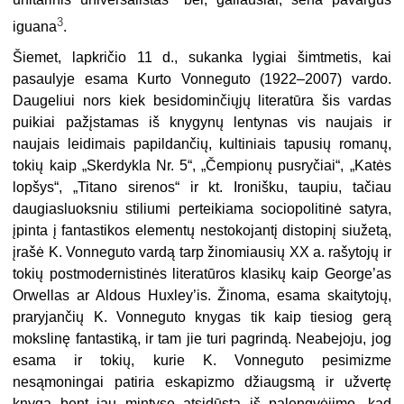
unitarinis universalistas
bei, galiausiai, sena pavargus
3
iguana
.
Šiemet, lapkričio 11 d., sukanka lygiai šimtmetis, kai
pasaulyje esama Kurto Vonneguto (1922–2007) vardo.
Daugeliui nors kiek besidominčiųjų literatūra šis vardas
puikiai pažįstamas iš knygynų lentynas vis naujais ir
naujais leidimais papildančių, kultiniais tapusių romanų,
tokių kaip „Skerdykla Nr. 5“, „Čempionų pusryčiai“, „Katės
lopšys“, „Titano sirenos“ ir kt. Ironišku, taupiu, tačiau
daugiasluoksniu stiliumi perteikiama sociopolitinė satyra,
įpinta į fantastikos elementų nestokojantį distopinį siužetą,
įrašė K. Vonneguto vardą tarp žinomiausių XX a. rašytojų ir
tokių postmodernistinės literatūros klasikų kaip George’as
Orwellas ar Aldous Huxley’is. Žinoma, esama skaitytojų,
praryjančių K. Vonneguto knygas tik kaip tiesiog gerą
mokslinę fantastiką, ir tam jie turi pagrindą. Neabejoju, jog
esama ir tokių, kurie K. Vonneguto pesimizme
nesąmoningai patiria eskapizmo džiaugsmą ir užvertę
knygą bent jau mintyse atsidūsta iš palengvėjimo, kad