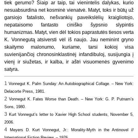
tiek gerumo? Šiaip ar taip, tai vienintelis dalykas, kurio
nesuabsurdina net kosminė vienatvė. Matyt, toks ir būtų už
garsiojo fatalisto, nešvankių paveikslėlių kraigliotojo,
nepataisomo fantasto ciniško šypsnio slypintis
humanizmas. Matyt, vien dėl tokios paprastutės tiesos verta
K. Vonnegutą atsiversti vėl iš naujo. Jau neminint gryno
skaitymo malonumo, kuriame, tarsi kokioj visa
suvienijančioj chronosinklastinėj infandibuloj, susijungia į
vienį ir siužetas, ir kalba, ir aštri visuomenės gyvenimo
satyra.
1
Vonnegut K. Palm Sunday: An Autobiographical Collage. – New York:
Delacorte Press, 1981.
2
Vonnegut K. Fates Worse than Death. – New York: G. P. Putnam’s
Sons, 1980.
3
Kurt Vonnegut’s letter to Xavier High School students, November 5,
2006.
4
Meyers D. Kurt Vonnegut, Jr.: Morality-Myth in the Antinovel //
International Fiction Review. – 1976.