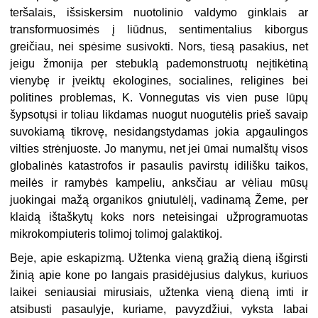
teršalais, išsiskersim nuotolinio valdymo ginklais ar
transformuosimės į liūdnus, sentimentalius kiborgus
greičiau, nei spėsime susivokti. Nors, tiesą pasakius, net
jeigu žmonija per stebuklą pademonstruotų neįtikėtiną
vienybę ir įveiktų ekologines, socialines, religines bei
politines problemas, K. Vonnegutas vis vien puse lūpų
šypsotųsi ir toliau likdamas nuogut nuogutėlis prieš savaip
suvokiamą tikrovę, nesidangstydamas jokia apgaulingos
vilties strėnjuoste. Jo manymu, net jei ūmai numalštų visos
globalinės katastrofos ir pasaulis pavirstų idilišku taikos,
meilės ir ramybės kampeliu, anksčiau ar vėliau mūsų
juokingai mažą organikos gniutulėlį, vadinamą Žeme, per
klaidą ištaškytų koks nors neteisingai užprogramuotas
mikrokompiuteris tolimoj tolimoj galaktikoj.
Beje, apie eskapizmą. Užtenka vieną gražią dieną išgirsti
žinią apie kone po langais prasidėjusius dalykus, kuriuos
laikei seniausiai mirusiais, užtenka vieną dieną imti ir
atsibusti pasaulyje, kuriame, pavyzdžiui, vyksta labai