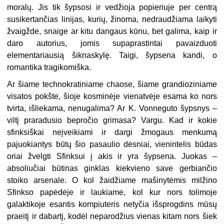
moralų. Jis tik šypsosi ir vedžioja popieriuje per centrą
susikertančias linijas, kurių, žinoma, nedraudžiama laikyti
žvaigžde, snaige ar kitu dangaus kūnu, bet galima, kaip ir
daro autorius, jomis supaprastintai pavaizduoti
elementariausią šiknaskylę. Taigi, šypsena kandi, o
romantika tragikomiška.
Ar šiame technokratiniame chaose, šiame grandioziniame
visatos pokšte, šioje kosminėje vienatvėje esama ko nors
tvirta, išliekama, nenugalima? Ar K. Vonneguto šypsnys –
viltį praradusio bepročio grimasa? Vargu. Kad ir kokie
sfinksiškai neįveikiami ir dargi žmogaus menkumą
pajuokiantys būtų šio pasaulio dėsniai, vienintelis būdas
oriai žvelgti Sfinksui į akis ir yra šypsena. Juokas –
absoliučiai būtinas ginklas kiekvieno save gerbiančio
stoiko arsenale. O kol žaidžiame mašinytėmis milžino
Sfinkso papėdėje ir laukiame, kol kur nors tolimoje
galaktikoje esantis kompiuteris netyčia išsprogdins mūsų
praeitį ir dabartį, kodėl neparodžius vienas kitam nors šiek