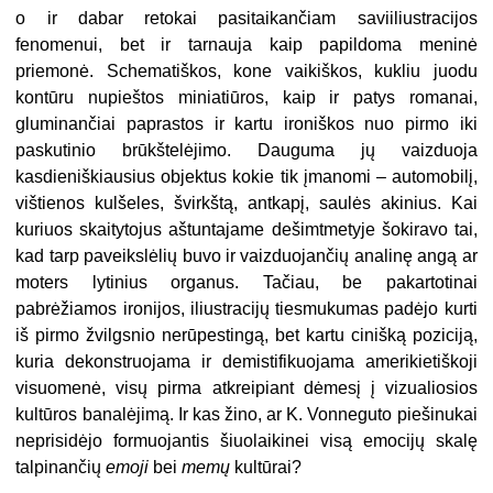
o ir dabar retokai pasitaikančiam saviiliustracijos
fenomenui, bet ir tarnauja kaip papildoma meninė
priemonė. Schematiškos, kone vaikiškos, kukliu juodu
kontūru nupieštos miniatiūros, kaip ir patys romanai,
gluminančiai paprastos ir kartu ironiškos nuo pirmo iki
paskutinio brūkštelėjimo. Dauguma jų vaizduoja
kasdieniškiausius objektus kokie tik įmanomi – automobilį,
vištienos kulšeles, švirkštą, antkapį, saulės akinius. Kai
kuriuos skaitytojus aštuntajame dešimtmetyje šokiravo tai,
kad tarp paveikslėlių buvo ir vaizduojančių analinę angą ar
moters lytinius organus. Tačiau, be pakartotinai
pabrėžiamos ironijos, iliustracijų tiesmukumas padėjo kurti
iš pirmo žvilgsnio nerūpestingą, bet kartu cinišką poziciją,
kuria dekonstruojama ir demistifikuojama amerikietiškoji
visuomenė, visų pirma atkreipiant dėmesį į vizualiosios
kultūros banalėjimą. Ir kas žino, ar K. Vonneguto piešinukai
neprisidėjo formuojantis šiuolaikinei visą emocijų skalę
talpinančių
emoji
bei
memų
kultūrai?