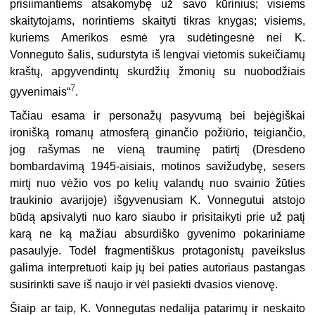
prisiimantiems atsakomybę už savo kūrinius; visiems
skaitytojams, norintiems skaityti tikras knygas; visiems,
kuriems Amerikos esmė yra sudėtingesnė nei K.
Vonneguto šalis, sudurstyta iš lengvai vietomis sukeičiamų
kraštų, apgyvendintų skurdžių žmonių su nuobodžiais
7
gyvenimais“
.
Tačiau esama ir personažų pasyvumą bei bejėgiškai
ironišką romanų atmosferą ginančio požiūrio, teigiančio,
jog rašymas ne vieną trauminę patirtį (Dresdeno
bombardavimą 1945-aisiais, motinos savižudybę, sesers
mirtį nuo vėžio vos po kelių valandų nuo svainio žūties
traukinio avarijoje) išgyvenusiam K. Vonnegutui atstojo
būdą apsivalyti nuo karo siaubo ir prisitaikyti prie už patį
karą ne ką mažiau absurdiško gyvenimo pokariniame
pasaulyje. Todėl fragmentiškus protagonistų paveikslus
galima interpretuoti kaip jų bei paties autoriaus pastangas
susirinkti save iš naujo ir vėl pasiekti dvasios vienovę.
Šiaip ar taip, K. Vonnegutas nedalija patarimų ir neskaito