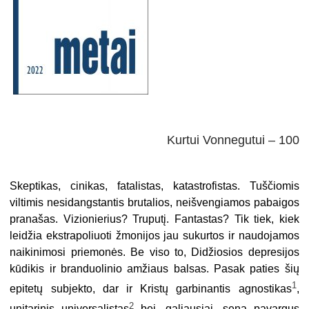
Kurtui Vonnegutui – 100
Skeptikas, cinikas, fatalistas, katastrofistas. Tuščiomis
viltimis nesidangstantis brutalios, neišvengiamos pabaigos
pranašas. Vizionierius? Truputį. Fantastas? Tik tiek, kiek
leidžia ekstrapoliuoti žmonijos jau sukurtos ir naudojamos
naikinimosi priemonės. Be viso to, Didžiosios depresijos
kūdikis ir branduolinio amžiaus balsas. Pasak paties šių
1
epitetų subjekto, dar ir Kristų garbinantis agnostikas
,
2