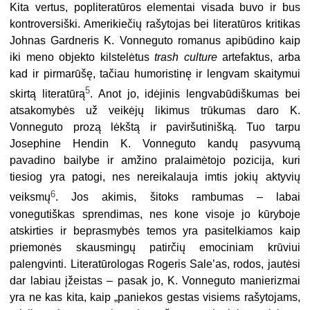
Kita vertus, popliteratūros elementai visada buvo ir bus
kontroversiški. Amerikiečių rašytojas bei literatūros kritikas
Johnas Gardneris K. Vonneguto romanus apibūdino kaip
iki meno objekto kilstelėtus
trash culture
artefaktus, arba
kad ir pirmarūšę, tačiau humoristinę ir lengvam skaitymui
5
skirtą literatūrą
. Anot jo, idėjinis lengvabūdiškumas bei
atsakomybės už veikėjų likimus trūkumas daro K.
Vonneguto prozą lėkštą ir paviršutinišką. Tuo tarpu
Josephine Hendin K. Vonneguto kandų pasyvumą
pavadino bailybe ir amžino pralaimėtojo pozicija, kuri
tiesiog yra patogi, nes nereikalauja imtis jokių aktyvių
6
veiksmų
. Jos akimis, šitoks rambumas – labai
vonegutiškas sprendimas, nes kone visoje jo kūryboje
atskirties ir beprasmybės temos yra pasitelkiamos kaip
priemonės skausmingų patirčių emociniam krūviui
palengvinti. Literatūrologas Rogeris Sale’as, rodos, jautėsi
dar labiau įžeistas – pasak jo, K. Vonneguto manierizmai
yra ne kas kita, kaip „paniekos gestas visiems rašytojams,