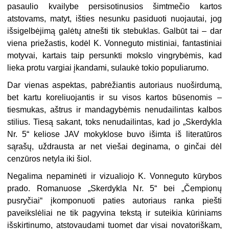
pasaulio kvailybe persisotinusios šimtmečio kartos
atstovams, matyt, išties nesunku pasiduoti nuojautai, jog
išsigelbėjimą galėtų atnešti tik stebuklas. Galbūt tai – dar
viena priežastis, kodėl K. Vonneguto mistiniai, fantastiniai
motyvai, kartais taip persunkti mokslo vingrybėmis, kad
lieka protu vargiai įkandami, sulaukė tokio populiarumo.
Dar vienas aspektas, pabrėžiantis autoriaus nuoširdumą,
bet kartu koreliuojantis ir su visos kartos būsenomis –
tiesmukas, aštrus ir mandagybėmis nenudailintas kalbos
stilius. Tiesą sakant, toks nenudailintas, kad jo „Skerdykla
Nr. 5“ keliose JAV mokyklose buvo išimta iš literatūros
sąrašų, uždrausta ar net viešai deginama, o ginčai dėl
cenzūros netyla iki šiol.
Negalima nepaminėti ir vizualiojo K. Vonneguto kūrybos
prado. Romanuose „Skerdykla Nr. 5“ bei „Čempionų
pusryčiai“ įkomponuoti paties autoriaus ranka piešti
paveikslėliai ne tik pagyvina tekstą ir suteikia kūriniams
išskirtinumo, atstovaudami tuomet dar visai novatoriškam,