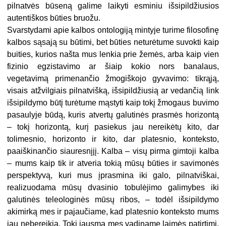
pilnatvės būseną galime laikyti esminiu išsipildžiusios
autentiškos būties bruožu.
Svarstydami apie kalbos ontologiją mintyje turime filosofinę
kalbos sąsają su būtimi, bet būties neturėtume suvokti kaip
buities, kurios našta mus lenkia prie žemės, arba kaip vien
fizinio egzistavimo ar šiaip kokio nors banalaus,
vegetavimą primenančio žmogiškojo gyvavimo: tikrąją,
visais atžvilgiais pilnatvišką, išsipildžiusią ar vedančią link
išsipildymo būtį turėtume mąstyti kaip tokį žmogaus buvimo
pasaulyje būdą, kuris atvertų galutinės prasmės horizontą
– tokį horizontą, kurį pasiekus jau nereikėtų kito, dar
tolimesnio, horizonto ir kito, dar platesnio, konteksto,
paaiškinančio siauresnįjį. Kalba – visų pirma gimtoji kalba
– mums kaip tik ir atveria tokią mūsų būties ir savimonės
perspektyvą, kuri mus įprasmina iki galo, pilnatviškai,
realizuodama mūsų dvasinio tobulėjimo galimybes iki
galutinės teleologinės mūsų ribos, – todėl išsipildymo
akimirką mes ir pajaučiame, kad platesnio konteksto mums
jau nebereikia. Tokį jausmą mes vadiname laimės patirtimi,