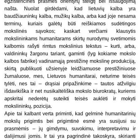
egzistencinės prasmės orientyrų steigtį bei išsaugojimą
našta. Nuolat girdėdami, kad lietuvių kalba yra
baudžiauninkų kalba, mužikų kalba, arba kad joje nesama
terminų, kuriais galėtų būti reiškiamos sudėtingos
mokslinės sąvokos; kaskart verčiami klausytis
mokslininkams humanitarams skirtų nurodymų svetimomis
kalbomis rašyti rimtus mokslinius tekstus – kurti, arba,
valdininkų žargonu tariant, gaminti (lyg kokiame mokslo
kalbos fabrike) vadinamąją prestižinę mokslinę produkciją,
skirtą publikuoti užsienyje leidžiamuose prestižiniuose
žurnaluose, mes, Lietuvos humanitarai, neturime teisės
tylėti, nes tai – drąsiai pripažinkime – tautos atžvilgiu
išdavikiška ir net nusikaltėliška mokslo biurokratų, kuriems
apskritai nederėtų suteikti teisės auklėti ir mokyti
mokslininkų, pozicija.
Apie tai kalbant verta priminti, kad gelminė humanitarinių
mokslų prigimtis bei prigimtinė esmė yra susijusi su
prasmėmis – jų gimdymu, suvokimu, interpretavimu ir
dalijimusi jomis. Ir tai yra pagrindinė takoskyra, skirianti