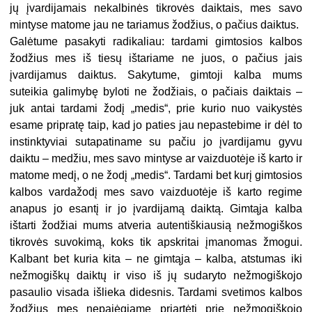
jų įvardijamais nekalbinės tikrovės daiktais, mes savo
mintyse matome jau ne tariamus žodžius, o pačius daiktus.
Galėtume pasakyti radikaliau: tardami gimtosios kalbos
žodžius mes iš tiesų ištariame ne juos, o pačius jais
įvardijamus daiktus. Sakytume, gimtoji kalba mums
suteikia galimybę byloti ne žodžiais, o pačiais daiktais –
juk antai tardami žodį „medis“, prie kurio nuo vaikystės
esame pripratę taip, kad jo paties jau nepastebime ir dėl to
instinktyviai sutapatiname su pačiu jo įvardijamu gyvu
daiktu – medžiu, mes savo mintyse ar vaizduotėje iš karto ir
matome medį, o ne žodį „medis“. Tardami bet kurį gimtosios
kalbos vardažodį mes savo vaizduotėje iš karto regime
anapus jo esantį ir jo įvardijamą daiktą. Gimtąja kalba
ištarti žodžiai mums atveria autentiškiausią nežmogiškos
tikrovės suvokimą, koks tik apskritai įmanomas žmogui.
Kalbant bet kuria kita – ne gimtąja – kalba, atstumas iki
nežmogiškų daiktų ir viso iš jų sudaryto nežmogiškojo
pasaulio visada išlieka didesnis. Tardami svetimos kalbos
žodžius mes nepajėgiame priartėti prie nežmogiškojo