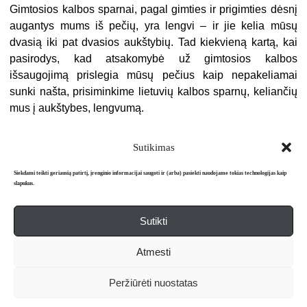
Gimtosios kalbos sparnai, pagal gimties ir prigimties dėsnį
augantys mums iš pečių, yra lengvi – ir jie kelia mūsų
dvasią iki pat dvasios aukštybių. Tad kiekvieną kartą, kai
pasirodys, kad atsakomybė už gimtosios kalbos
išsaugojimą prislegia mūsų pečius kaip nepakeliamai
sunki našta, prisiminkime lietuvių kalbos sparnų, keliančių
mus į aukštybes, lengvumą.
Sutikimas
Siekdami teikti geriausią patirtį, įrenginio informacijai saugoti ir (arba) pasiekti naudojame tokias technologijas kaip
slapukus.
Sutikti
Apie mus
Redakcija
Prenumerata
Atmesti
Literatūros mėnraštis „Metai“ © 2026. Leidžiamas nuo 1991 m.
Peržiūrėti nuostatas
Powered by
WordPress
and
WordPress Theme
created with Artisteer.