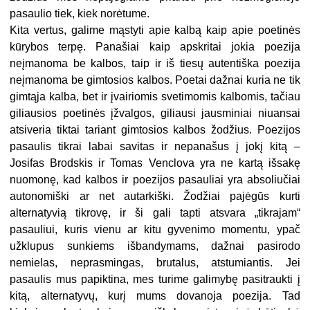
pasaulio tiek, kiek norėtume.
Kita vertus, galime mąstyti apie kalbą kaip apie poetinės
kūrybos terpę. Panašiai kaip apskritai jokia poezija
neįmanoma be kalbos, taip ir iš tiesų autentiška poezija
neįmanoma be gimtosios kalbos. Poetai dažnai kuria ne tik
gimtąja kalba, bet ir įvairiomis svetimomis kalbomis, tačiau
giliausios poetinės įžvalgos, giliausi jausminiai niuansai
atsiveria tiktai tariant gimtosios kalbos žodžius. Poezijos
pasaulis tikrai labai savitas ir nepanašus į jokį kitą –
Josifas Brodskis ir Tomas Venclova yra ne kartą išsakę
nuomonę, kad kalbos ir poezijos pasauliai yra absoliučiai
autonomiški ar net autarkiški. Žodžiai pajėgūs kurti
alternatyvią tikrovę, ir ši gali tapti atsvara „tikrajam“
pasauliui, kuris vienu ar kitu gyvenimo momentu, ypač
užklupus sunkiems išbandymams, dažnai pasirodo
nemielas, neprasmingas, brutalus, atstumiantis. Jei
pasaulis mus papiktina, mes turime galimybę pasitraukti į
kitą, alternatyvų, kurį mums dovanoja poezija. Tad