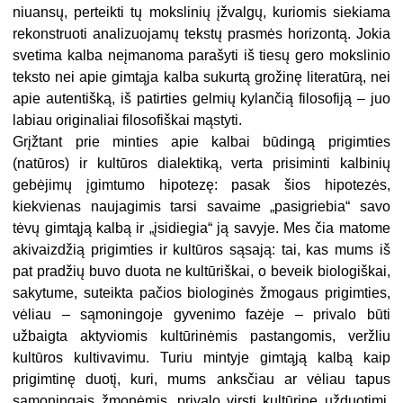
niuansų, perteikti tų mokslinių įžvalgų, kuriomis siekiama
rekonstruoti analizuojamų tekstų prasmės horizontą. Jokia
svetima kalba neįmanoma parašyti iš tiesų gero mokslinio
teksto nei apie gimtąja kalba sukurtą grožinę literatūrą, nei
apie autentišką, iš patirties gelmių kylančią filosofiją – juo
labiau originaliai filosofiškai mąstyti.
Grįžtant prie minties apie kalbai būdingą prigimties
(natūros) ir kultūros dialektiką, verta prisiminti kalbinių
gebėjimų įgimtumo hipotezę: pasak šios hipotezės,
kiekvienas naujagimis tarsi savaime „pasigriebia“ savo
tėvų gimtąją kalbą ir „įsidiegia“ ją savyje. Mes čia matome
akivaizdžią prigimties ir kultūros sąsają: tai, kas mums iš
pat pradžių buvo duota ne kultūriškai, o beveik biologiškai,
sakytume, suteikta pačios biologinės žmogaus prigimties,
vėliau – sąmoningoje gyvenimo fazėje – privalo būti
užbaigta aktyviomis kultūrinėmis pastangomis, veržliu
kultūros kultivavimu. Turiu mintyje gimtąją kalbą kaip
prigimtinę duotį, kuri, mums anksčiau ar vėliau tapus
sąmoningais žmonėmis, privalo virsti kultūrine užduotimi.