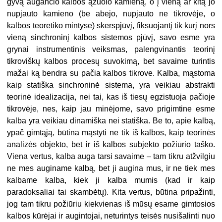
gyvą augančio kalbos ąžuolo kamieną, o į vieną ar kitą jo
nupjauto kamieno (be abejo, nupjauto ne tikrovėje, o
kalbos teoretiko mintyse) skerspjūvį, fiksuojantį tik kurį nors
vieną sinchroninį kalbos sistemos pjūvį, savo esme yra
grynai instrumentinis veiksmas, palengvinantis teorinį
tikroviškų kalbos procesų suvokimą, bet savaime turintis
mažai ką bendra su pačia kalbos tikrove. Kalba, mąstoma
kaip statiška sinchroninė sistema, yra veikiau abstrakti
teorinė idealizacija, nei tai, kas iš tiesų egzistuoja pačioje
tikrovėje, nes, kaip jau minėjome, savo prigimtine esme
kalba yra veikiau dinamiška nei statiška. Be to, apie kalbą,
ypač gimtąją, būtina mąstyti ne tik iš kalbos, kaip teorinės
analizės objekto, bet ir iš kalbos subjekto požiūrio taško.
Viena vertus, kalba auga tarsi savaime – tam tikru atžvilgiu
ne mes auginame kalbą, bet ji augina mus, ir ne tiek mes
kalbame kalba, kiek ji kalba mumis (kad ir kaip
paradoksaliai tai skambėtų). Kita vertus, būtina pripažinti,
jog tam tikru požiūriu kiekvienas iš mūsų esame gimtosios
kalbos kūrėjai ir augintojai, neturintys teisės nusišalinti nuo