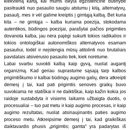
kiekvieną kartą, kai mums iškyla egzistencinė būtinybė
pasitraukti nuo pasaulio saugiu atstumu į kitą, alternatyvų,
pasaulį, mes ir vėl galime kreiptis į gimtąją kalbą. Bet kuria
kita – ne gimtąja – kalba kuriama poezija, stokodama
autentikos, būdingos poezijai, parašytai pačios prigimties
dovanota kalba, jau nėra pajėgi sukurti tokios radikalios ir
tokios ontologiškai autonomiškos alternatyvos esamam
pasauliui, todėl ir neįstengia mūsų atitolinti nuo brutaliais
pavidalais atsivėrusio pasaulio tiek, kiek norėtume.
Labai svarbu suvokti kalbą kaip gyvą, nuolat augantį
organizmą. Kad geriau suprastume sąsają tarp kalbos
prigimtiškumo ir kalbai būdingų augimo galių, dera atkreipti
dėmesį į tai, kad pati prigimtis senovės graikų buvo
suvokiama ne statiškai ir ne daiktiškai, kaip kažin kokia jos
raidoje sustabdyta ir visiems laikams užbaigta duotis, o
procesualiai – tuo pat metu ir kaip augimo procesas, ir kaip
augimo rezultatas, nuolat atsinaujinantis paties augimo
proceso metu. Atkreipsime dėmesį į tai, kad graikiškas
daiktavardis phusis „prigimtis; gamta“ yra padarytas iš