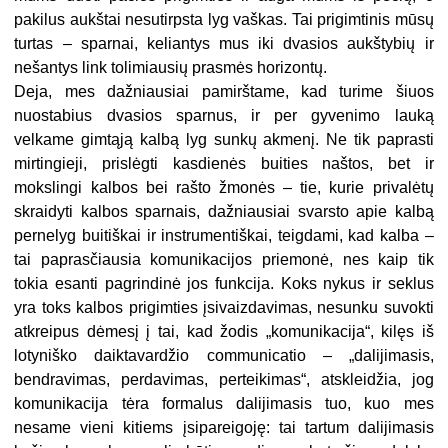
pakilus aukštai nesutirpsta lyg vaškas. Tai prigimtinis mūsų
turtas – sparnai, keliantys mus iki dvasios aukštybių ir
nešantys link tolimiausių prasmės horizontų.
Deja, mes dažniausiai pamirštame, kad turime šiuos
nuostabius dvasios sparnus, ir per gyvenimo lauką
velkame gimtąją kalbą lyg sunkų akmenį. Ne tik paprasti
mirtingieji, prislėgti kasdienės buities naštos, bet ir
mokslingi kalbos bei rašto žmonės – tie, kurie privalėtų
skraidyti kalbos sparnais, dažniausiai svarsto apie kalbą
pernelyg buitiškai ir instrumentiškai, teigdami, kad kalba –
tai paprasčiausia komunikacijos priemonė, nes kaip tik
tokia esanti pagrindinė jos funkcija. Koks nykus ir seklus
yra toks kalbos prigimties įsivaizdavimas, nesunku suvokti
atkreipus dėmesį į tai, kad žodis „komunikacija“, kilęs iš
lotyniško daiktavardžio communicatio – „dalijimasis,
bendravimas, perdavimas, perteikimas“, atskleidžia, jog
komunikacija tėra formalus dalijimasis tuo, kuo mes
nesame vieni kitiems įsipareigoję: tai tartum dalijimasis