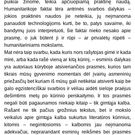
puikiai žinome, teikia apčiuopiamą praktinę naudą.
Humanitarikoje faktai tėra antrinės svarbos dalykas –
jokios praktinės naudos jie neteikia, jų neįmanoma
panaudoti technologijoms kurti, be to, patys savaime, iki
bandymų juos interpretuoti, šie faktai nieko nesako apie
prasmę, o juk būtent ji ir rūpi – ar privalėtų rūpėti –
humanitariniams mokslams.
Mat nėra taip svarbu, kada kuris nors rašytojas gimė ir kada
mirė, arba kada rašė vieną ar kitą kūrinį, – esminis dalykas
yra autoriaus kūryboje atsiveriančios prasmės, kurios tam
tikrais mūsų gyvenimo momentais dėl įvairių asmeninių
priežasčių bet kuriam iš mūsų gali netikėtai atsiverti kaip be
galo egzistenciškai svarbios ir vėliau aidėti sieloje praėjus
dešimtims metų po kūrinio perskaitymo. Ir tos prasmės
negali būti pagaunamos niekaip kitaip – tik gimtąja kalba.
Rašant ne tik pačius grožinius tekstus, bet ir mokslo
veikalus apie gimtąja kalba sukurtus literatūros kūrinius,
kitomis – negimtosiomis – kalbomis jau neįmanoma
adekvačiai, neprarandant esminių reikšmės bei prasmės