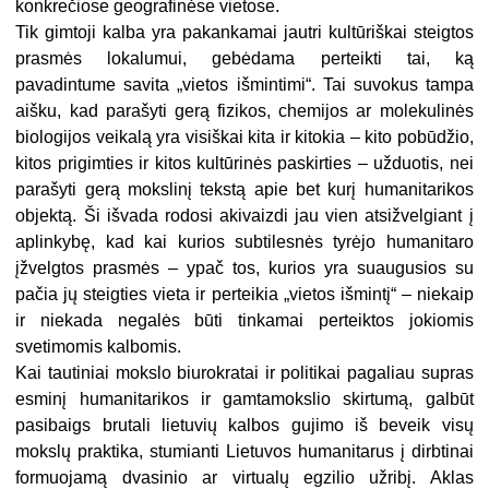
konkrečiose geografinėse vietose.
Tik gimtoji kalba yra pakankamai jautri kultūriškai steigtos
prasmės lokalumui, gebėdama perteikti tai, ką
pavadintume savita „vietos išmintimi“. Tai suvokus tampa
aišku, kad parašyti gerą fizikos, chemijos ar molekulinės
biologijos veikalą yra visiškai kita ir kitokia – kito pobūdžio,
kitos prigimties ir kitos kultūrinės paskirties – užduotis, nei
parašyti gerą mokslinį tekstą apie bet kurį humanitarikos
objektą. Ši išvada rodosi akivaizdi jau vien atsižvelgiant į
aplinkybę, kad kai kurios subtilesnės tyrėjo humanitaro
įžvelgtos prasmės – ypač tos, kurios yra suaugusios su
pačia jų steigties vieta ir perteikia „vietos išmintį“ – niekaip
ir niekada negalės būti tinkamai perteiktos jokiomis
svetimomis kalbomis.
Kai tautiniai mokslo biurokratai ir politikai pagaliau supras
esminį humanitarikos ir gamtamokslio skirtumą, galbūt
pasibaigs brutali lietuvių kalbos gujimo iš beveik visų
mokslų praktika, stumianti Lietuvos humanitarus į dirbtinai
formuojamą dvasinio ar virtualų egzilio užribį. Aklas