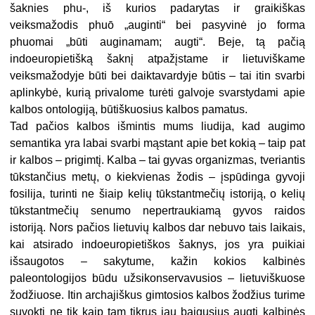
šaknies phu-, iš kurios padarytas ir graikiškas
veiksmažodis phuō „auginti“ bei pasyvinė jo forma
phuomai „būti auginamam; augti“. Beje, tą pačią
indoeuropietišką šaknį atpažįstame ir lietuviškame
veiksmažodyje būti bei daiktavardyje būtis – tai itin svarbi
aplinkybė, kurią privalome turėti galvoje svarstydami apie
kalbos ontologiją, būtiškuosius kalbos pamatus.
Tad pačios kalbos išmintis mums liudija, kad augimo
semantika yra labai svarbi mąstant apie bet kokią – taip pat
ir kalbos – prigimtį. Kalba – tai gyvas organizmas, tveriantis
tūkstančius metų, o kiekvienas žodis – įspūdinga gyvoji
fosilija, turinti ne šiaip kelių tūkstantmečių istoriją, o kelių
tūkstantmečių senumo nepertraukiamą gyvos raidos
istoriją. Nors pačios lietuvių kalbos dar nebuvo tais laikais,
kai atsirado indoeuropietiškos šaknys, jos yra puikiai
išsaugotos – sakytume, kažin kokios kalbinės
paleontologijos būdu užsikonservavusios – lietuviškuose
žodžiuose. Itin archajiškus gimtosios kalbos žodžius turime
suvokti ne tik kaip tam tikrus jau baigusius augti kalbinės