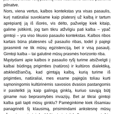
pilnatve.
Nors, viena vertus, kalbos kontekstas yra visas pasaulis,
kurį natūraliai suvokiame kaip platesnį už kalbą ir tartum
aprėpiantį ją iš išorės, vis dėlto, pažvelgę kiek kitaip,
galime įsitikinti, jog tam tikru atžvilgiu pati kalba – ypač
gimtoji – yra viso likusio pasaulio kontekstas. Kalbos ribos
kartais būna platesnės už pasaulio ribas, todėl ji pajėgi
įprasminti ne tik mūsų egzistenciją, bet ir visą pasaulį.
Gimtoji kalba – tai galutinė mūsų prasmės horizonto riba.
Mąstydami apie kalbos ir pasaulio ryšį turime atsižvelgti į
kalbai būdingą prigimties (natūros) ir kultūros dialektiką,
atskleidžiančią, kad gimtąją kalbą, kurią turime iš
prigimties, natūraliai, mes esame pajėgūs toliau kurti
sąmoningomis kultūrinėmis savosios dvasios pastangomis
ir pasitelkti ją kaip galingą ginklą, kuriuo savąją būtį
giname nuo beprasmybės invazijų. Bet ar tikrai gimtoji
kalba gali tapti mūsų ginklu? Pamėginkime kiek išsamiau
panagrinėti šį klausimą, prisimindami ankstesnę mūsų