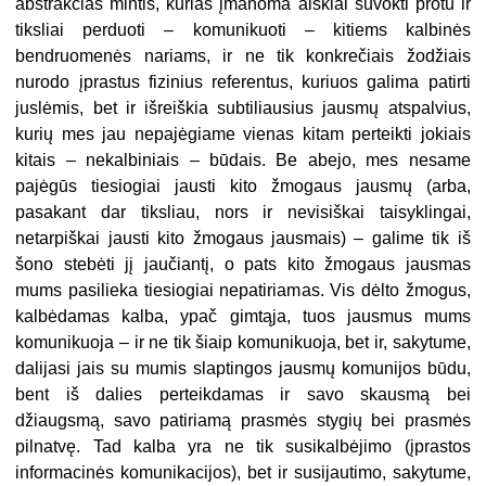
abstrakčias mintis, kurias įmanoma aiškiai suvokti protu ir
tiksliai perduoti – komunikuoti – kitiems kalbinės
bendruomenės nariams, ir ne tik konkrečiais žodžiais
nurodo įprastus fizinius referentus, kuriuos galima patirti
juslėmis, bet ir išreiškia subtiliausius jausmų atspalvius,
kurių mes jau nepajėgiame vienas kitam perteikti jokiais
kitais – nekalbiniais – būdais. Be abejo, mes nesame
pajėgūs tiesiogiai jausti kito žmogaus jausmų (arba,
pasakant dar tiksliau, nors ir nevisiškai taisyklingai,
netarpiškai jausti kito žmogaus jausmais) – galime tik iš
šono stebėti jį jaučiantį, o pats kito žmogaus jausmas
mums pasilieka tiesiogiai nepatiriamas. Vis dėlto žmogus,
kalbėdamas kalba, ypač gimtąja, tuos jausmus mums
komunikuoja – ir ne tik šiaip komunikuoja, bet ir, sakytume,
dalijasi jais su mumis slaptingos jausmų komunijos būdu,
bent iš dalies perteikdamas ir savo skausmą bei
džiaugsmą, savo patiriamą prasmės stygių bei prasmės
pilnatvę. Tad kalba yra ne tik susikalbėjimo (įprastos
informacinės komunikacijos), bet ir susijautimo, sakytume,