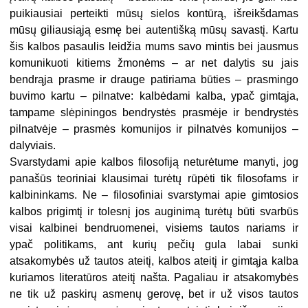
puikiausiai perteikti mūsų sielos kontūrą, išreikšdamas
mūsų giliausiąją esmę bei autentišką mūsų savastį. Kartu
šis kalbos pasaulis leidžia mums savo mintis bei jausmus
komunikuoti kitiems žmonėms – ar net dalytis su jais
bendrąja prasme ir drauge patiriama būties – prasmingo
buvimo kartu – pilnatve: kalbėdami kalba, ypač gimtąja,
tampame slėpiningos bendrystės prasmėje ir bendrystės
pilnatvėje – prasmės komunijos ir pilnatvės komunijos –
dalyviais.
Svarstydami apie kalbos filosofiją neturėtume manyti, jog
panašūs teoriniai klausimai turėtų rūpėti tik filosofams ir
kalbininkams. Ne – filosofiniai svarstymai apie gimtosios
kalbos prigimtį ir tolesnį jos auginimą turėtų būti svarbūs
visai kalbinei bendruomenei, visiems tautos nariams ir
ypač politikams, ant kurių pečių gula labai sunki
atsakomybės už tautos ateitį, kalbos ateitį ir gimtąja kalba
kuriamos literatūros ateitį našta. Pagaliau ir atsakomybės
ne tik už paskirų asmenų gerovę, bet ir už visos tautos