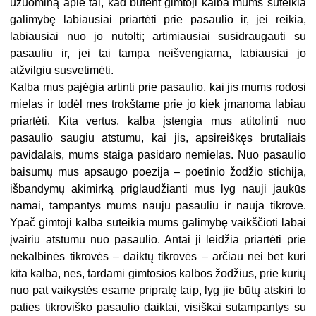
užuominą apie tai, kad būtent gimtoji kalba mums suteikia
galimybę labiausiai priartėti prie pasaulio ir, jei reikia,
labiausiai nuo jo nutolti; artimiausiai susidraugauti su
pasauliu ir, jei tai tampa neišvengiama, labiausiai jo
atžvilgiu susvetimėti.
Kalba mus pajėgia artinti prie pasaulio, kai jis mums rodosi
mielas ir todėl mes trokštame prie jo kiek įmanoma labiau
priartėti. Kita vertus, kalba įstengia mus atitolinti nuo
pasaulio saugiu atstumu, kai jis, apsireiškęs brutaliais
pavidalais, mums staiga pasidaro nemielas. Nuo pasaulio
baisumų mus apsaugo poezija – poetinio žodžio stichija,
išbandymų akimirką priglaudžianti mus lyg nauji jaukūs
namai, tampantys mums nauju pasauliu ir nauja tikrove.
Ypač gimtoji kalba suteikia mums galimybę vaikščioti labai
įvairiu atstumu nuo pasaulio. Antai ji leidžia priartėti prie
nekalbinės tikrovės – daiktų tikrovės – arčiau nei bet kuri
kita kalba, nes, tardami gimtosios kalbos žodžius, prie kurių
nuo pat vaikystės esame pripratę taip, lyg jie būtų atskiri to
paties tikroviško pasaulio daiktai, visiškai sutampantys su