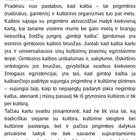
Pradėsiu nuo pastabos, kad kalba – tai prigimtinis
(natūralus, gamtinis) ir kultūrinis organizmas tuo pat metu.
Kalbos sąsaja su prigimtimi akivaizdžiai matyti kiekvieną
kartą, kai tariame visiems mums be galo mielą ir brangų
lietuvišką žodžių junginį „gimtoji kalba“. Įgimtumas yra
esminis gimtosios kalbos bruožas. Juolab kad kalba kartu
yra ir universaliausia visų kultūrinių prasmių egzistavimo
terpė. Gimtosios kalbos unikalumas ir, sakytume, išskirtinis
ontologinis jos bruožas, gyvybiškai svarbus kiekvieno
žmogaus egzistencijai, yra tas, kad gimtoji kalba ja
kalbančiojo patirtyje sujungia prigimtinę ir kultūrinę plotmes
– sujungia taip, kaip to nepajėgtų padaryti jokia negimtoji
kalba, ateinanti į mūsų pasaulį tik iš grynosios kultūros ir tik
per kultūrą.
Tačiau kartu svarbu įsisąmoninti, kad ne tik visa tai, ką
tradiciškai siejame su kultūra, kultūrine steigtimi bei
kultūrine pastanga, bet ir pačius prigimties dalykus
privalome laikyti ne tiek savaime suprantamomis