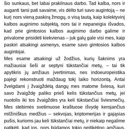
šio sunkaus, bet labai prakilnaus darbo. Tad kalba, nors ir
auganti tarsi pati savaime, vis dėlto turi savo augintoją – ne
kurį nors vieną paskirą žmogų, o visą tautą, kaip kolektyvinį
kalbos auginimo subjektą, nors tai ir nepaneigia išvados,
kad prie gimtosios kalbos auginimo darbo galime ir
privalome prisidėti kiekvienas – juk galų gale visi mes, kaip
paskiri atsakingi asmenys, esame savo gimtosios kalbos
augintojai.
Mes esame atsakingi už žodžius, kurių šaknims yra
mažiausiai šeši ar septyni tūkstančiai metų, – tai tik
apytikris jų amžiaus įvertinimas, nes indoeuropeistika
pajėgi rekonstruoti maždaug tokį laiko horizontą. Antai
žvelgdami į žvaigždėtą dangų mes matome šviesą, kuri
savo žvaigždę paliko prieš kelis tūkstančius metų, jei
nuotolis iki tos žvaigždės yra keli tūkstančiai šviesmečių.
Mes stebimės svetimuose kraštuose išvydę kerojančius
milžiniškus medžius – sekvojas, kriptomerijas ir gająsias
pušis, kurioms jau keli tūkstančiai metų, ir niekaip negalime
patikėti, kad jos, nors būdamos tokio neįtikėtino amžiaus,