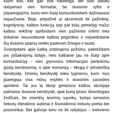
kažin kuo, kas gali būti naudinga, bet šiuo dalyku
dalijamasi vien formaliai, be dvasinio ryšio ir
įsipareigojimo, kurio vien šiaip komunikuodami dažniausiai
nejaučiame. Beje, pripažinti ar akcentuoti tik pažintinę,
kognityvinę, kalbos funkciją taip pat būtų pernelyg maža:
kalbos reikšmę apribodami vien pažinimo sritimi mes
tinkamai nesuvoktume kalbos prigimties ir neįvertintume
šių dvasios sparnų vertės paskiram žmogui ir tautai.
Svarstydami apie kalbą ontologiniu požiūriu, pabrėždami
jos įsišaknijimą būtyje, mes kalbame jau ne šiaip apie
komunikaciją – vien grynosios informacijos perteikimu
grįstą bendravimą, o apie komuniją – tikrąją ir pilnatvišką
bendrystę, žmonių bendrystę tokiu lygmeniu, kuris mus
įpareigoja visa mūsų esybės ir dvasinės savasties
apimtimi. Tai yra ta tikroji gimtosios kalbos stichijoje
patiriama dvasinė bendrystė, apie kurią tyliais išmintingais
žodžiais, be įmantrių teorinių sąvokų, byloja senosios
lietuvių literatūros autoriai ir šiuolaikiniai lietuvių poetai bei
prozininkai. Bet galvoje turiu ne tik rašytojus – kiekvieno