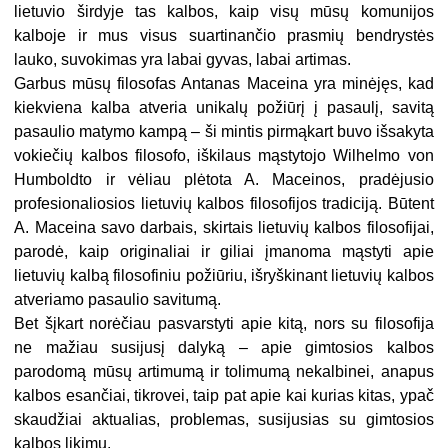
lietuvio širdyje tas kalbos, kaip visų mūsų ­komunijos
kalboje ir mus visus suartinančio prasmių bendrystės
lauko, suvokimas yra labai gyvas, labai artimas.
Garbus mūsų filosofas Antanas Maceina yra minėjęs, kad
kiekviena kalba atveria unikalų požiūrį į pasaulį, savitą
pasaulio matymo kampą – ši mintis pirmąkart buvo išsakyta
vokiečių kalbos filosofo, iškilaus mąstytojo Wilhelmo von
Humboldto ir vėliau plėtota A. Maceinos, pradėjusio
profesionaliosios lietuvių kalbos filosofijos tradiciją. Būtent
A. Maceina savo darbais, skirtais lietuvių kalbos filosofijai,
parodė, kaip originaliai ir giliai įmanoma mąstyti apie
lietuvių kalbą filosofiniu požiūriu, išryškinant lietuvių kalbos
atveriamo pasaulio savitumą.
Bet šįkart norėčiau pasvarstyti apie kitą, nors su filosofija
ne mažiau susijusį dalyką – apie gimtosios kalbos
parodomą mūsų artimumą ir tolimumą nekalbinei, anapus
kalbos esančiai, tikrovei, taip pat apie kai kurias kitas, ypač
skaudžiai aktualias, problemas, susijusias su gimtosios
kalbos likimu.