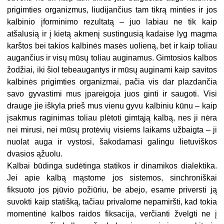
prigimties organizmus, liudijančius tam tikrą minties ir jos
kalbinio įforminimo rezultatą – juo labiau ne tik kaip
atšalusią ir į kietą akmenį sustingusią kadaise lyg magma
karštos bei takios kalbinės masės uolieną, bet ir kaip toliau
augančius ir visų mūsų toliau auginamus. Gimtosios kalbos
žodžiai, iki šiol tebeaugantys ir mūsų auginami kaip savitos
kalbinės prigimties organizmai, pačia vis dar plazdančia
savo gyvastimi mus įpareigoja juos ginti ir saugoti. Visi
drauge jie iškyla prieš mus vienu gyvu kalbiniu kūnu – kaip
įsakmus raginimas toliau plėtoti gimtąją kalbą, nes ji nėra
nei mirusi, nei mūsų protėvių visiems laikams užbaigta – ji
nuolat auga ir vystosi, šakodamasi galingu lietuviškos
dvasios ąžuolu.
Kalbai būdinga sudėtinga statikos ir dinamikos dialektika.
Jei apie kalbą mąstome jos sistemos, sinchroniškai
fiksuoto jos pjūvio požiūriu, be abejo, esame priversti ją
suvokti kaip statišką, tačiau privalome nepamiršti, kad tokia
momentinė kalbos raidos fiksacija, verčianti žvelgti ne į