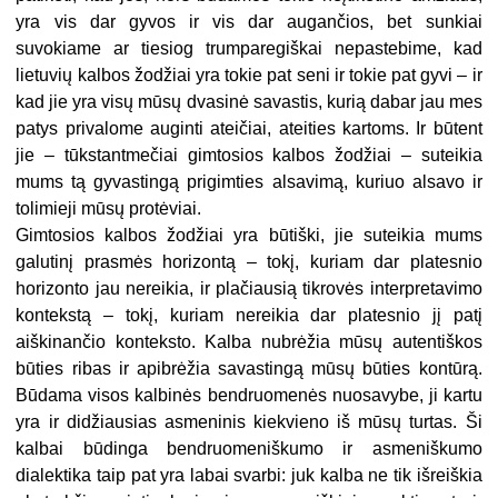
yra vis dar gyvos ir vis dar augančios, bet sunkiai
suvokiame ar tiesiog trumparegiškai nepastebime, kad
lietuvių kalbos žodžiai yra tokie pat seni ir tokie pat gyvi – ir
kad jie yra visų mūsų dvasinė savastis, kurią dabar jau mes
patys privalome auginti ateičiai, ateities kartoms. Ir būtent
jie – tūkstantmečiai gimtosios kalbos žodžiai – suteikia
mums tą gyvastingą prigimties alsavimą, kuriuo alsavo ir
tolimieji mūsų protėviai.
Gimtosios kalbos žodžiai yra būtiški, jie suteikia mums
galutinį prasmės horizontą – tokį, kuriam dar platesnio
horizonto jau nereikia, ir plačiausią tikrovės interpretavimo
kontekstą – tokį, kuriam nereikia dar platesnio jį patį
aiškinančio konteksto. Kalba nubrėžia mūsų autentiškos
būties ribas ir apibrėžia savastingą mūsų būties kontūrą.
Būdama visos kalbinės bendruomenės nuosavybe, ji kartu
yra ir didžiausias asmeninis kiekvieno iš mūsų turtas. Ši
kalbai būdinga bendruomeniškumo ir asmeniškumo
dialektika taip pat yra labai svarbi: juk kalba ne tik išreiškia