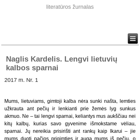
literatūros žurnalas
Naglis Kardelis. Lengvi lietuvių
kalbos sparnai
2017 m. Nr. 1
Mums, lietuviams, gimtoji kalba nėra sunki našta, lemties
užkrauta ant pečių ir lenkianti prie žemės lyg sunkus
akmuo. Ne – tai lengvi sparnai, keliantys mus aukščiau nei
kitų kalbų, kurias savo gyvenime išmokstame vėliau,
sparnai. Jų nereikia prisirišti ant rankų kaip Ikarui – jie
mums duoti pačios prigimties ir auga mums iš pečių, o