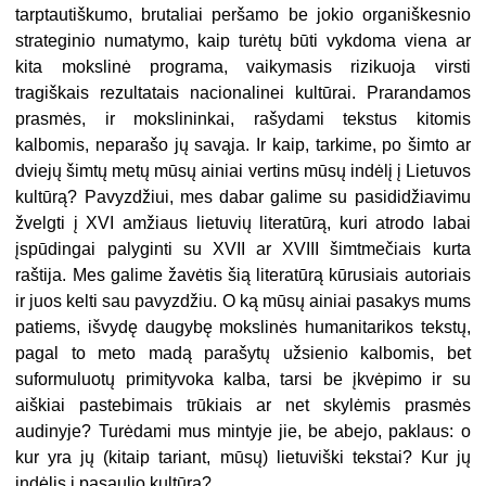
tarptautiškumo, brutaliai peršamo be jokio organiškesnio
strateginio numatymo, kaip turėtų būti vykdoma viena ar
kita mokslinė programa, vaikymasis rizikuoja virsti
tragiškais rezultatais nacionalinei kultūrai. Prarandamos
prasmės, ir mokslininkai, rašydami tekstus kitomis
kalbomis, neparašo jų savąja. Ir kaip, tarkime, po šimto ar
dviejų šimtų metų mūsų ainiai vertins mūsų indėlį į Lietuvos
kultūrą? Pavyzdžiui, mes dabar galime su pasididžiavimu
žvelgti į XVI amžiaus lietuvių literatūrą, kuri atrodo labai
įspūdingai palyginti su XVII ar XVIII šimtmečiais kurta
raštija. Mes galime žavėtis šią literatūrą kūrusiais autoriais
ir juos kelti sau pavyzdžiu. O ką mūsų ainiai pasakys mums
patiems, išvydę daugybę mokslinės humanitarikos tekstų,
pagal to meto madą parašytų užsienio kalbomis, bet
suformuluotų primityvoka kalba, tarsi be įkvėpimo ir su
aiškiai pastebimais trūkiais ar net skylėmis prasmės
audinyje? Turėdami mus mintyje jie, be abejo, paklaus: o
kur yra jų (kitaip tariant, mūsų) lietuviški tekstai? Kur jų
indėlis į pasaulio kultūrą?