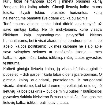
kurių tikrai neįmanoma aptikti į minėtą prasmės kalną
žengiant kitų kalbų takais. Gimtoji lietuvių kalba mums
leidžia išvysti tokius prasmės horizontus, kurių
neįstengtume pamatyti žvelgdami kitų kalbų akimis.
Todėl mums visiems tenka labai didelė atsakomybė už
savo gimtąją kalbą. Ne tik mokytojams, kurie visada
iškildavo kaip sąmoningumo pavyzdžiai kitiems
humanitarams, bet ir visai akademinei bendruomenei. Ir, be
abejo, kalbos politikams: juk mes kalbame ne šiaip apie
savo valstybės sėkmės ar nesėkmės istoriją – mes
kalbame apie mūsų tautos išlikimą, mūsų tautos gyvasties
tęstinumą.
Kalbėti gimtąja lietuvių kalba, ją visais būdais auginti ir
puoselėti – didi garbė ir kartu labai didelis įpareigojimas. O
gimtąją kalbą augindami, puoselėdami ir saugodami
visada atminkime, kad tai darome ne veltui: juk ontologinė
lietuvių kalbos paskirtis – būti gelminiu būties ir būtiškosios
gyvasties šaltiniu kiekvieno iš mūsų sielai. Jei išsaugosime
lietuvių kalbą, išliks ir pati lietuvių tauta.