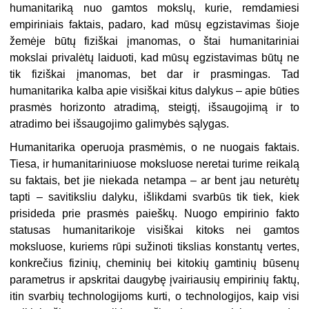
humanitariką nuo gamtos mokslų, kurie, remdamiesi
empiriniais faktais, padaro, kad mūsų egzistavimas šioje
žemėje būtų fiziškai įmanomas, o štai humanitariniai
mokslai privalėtų laiduoti, kad mūsų egzistavimas būtų ne
tik fiziškai įmanomas, bet dar ir prasmingas. Tad
humanitarika kalba apie visiškai kitus dalykus – apie būties
prasmės horizonto atradimą, steigtį, išsaugojimą ir to
atradimo bei išsaugojimo galimybės sąlygas.
Humanitarika operuoja prasmėmis, o ne nuogais faktais.
Tiesa, ir humanitariniuose moksluose neretai turime reikalą
su faktais, bet jie niekada netampa – ar bent jau neturėtų
tapti – savitiksliu dalyku, išlikdami svarbūs tik tiek, kiek
prisideda prie prasmės paieškų. Nuogo empirinio fakto
statusas humanitarikoje visiškai kitoks nei gamtos
moksluose, kuriems rūpi sužinoti tikslias konstantų vertes,
konkrečius fizinių, cheminių bei kitokių gamtinių būsenų
parametrus ir apskritai daugybę įvairiausių empirinių faktų,
itin svarbių technologijoms kurti, o technologijos, kaip visi