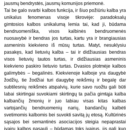
jausmų bendrystės, jausmų komunijos priemonė.
Tai be galo svarbi kalbos funkcija, ir šiuo požiūriu kalba yra
unikalus fenomenas visoje tikrovėje: paradoksalų
gimtosios kalbos unikalumą lemia tai, kad ji, būdama
bendruomeniška, visos kalbinės bendruomenės
nuosavybė ir bendras jos turtas, kartu yra ir brangiausias
asmeninis kiekvieno iš mūsų turtas. Matyt, nesuklysiu
pasakęs, kad lietuvių kalba – tai ir didžiausias bendras
visos lietuvių tautos turtas, ir didžiausias asmeninis
kiekvieno paskiro lietuvio turtas. Dvasios plotmėje kalbos
galimybės – begalinės. Kiekvienoje kalboje yra daugybė
žodžių, tie žodžiai turi daugybę reikšmių ir begalę dar
subtilesnių reikšmės atspalvių, kurie savo ruožtu gali būti
labai skirtingai suvokiami skirtingų ta pačia gimtąja kalba
kalbančių žmonių ir juo labiau visas kitas kalbas
vartojančių bendruomenių narių, bandančių kalbėti
svetimomis kalbomis bei suvokti savitą jų etosą. Kultūrinės
sąsajos bei semantinės asociacijos steigia nepaprastai
įvairų kalbos pasaulį – būdamas toks įvairus, jis gali kuo