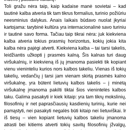
Toli gražu nėra taip, kaip kadaise manė sovietai – kad
tautinė kalba atveria tik tam tikrus formalius, turinio požiūriu
neesminius dalykus. Anais laikais būdavo nuolat įkyriai
kartojama: tarybinė kultūra yra internacionalinė savo turiniu
ir tautinė savo forma. Tačiau taip tikrai nėra: juk kiekviena
kalba atveria tokius prasmių horizontus, kokių jokia kita
kalba nėra pajėgi atverti. Kiekviena kalba – tai tarsi takelis,
leidžiantis užkopti į prasmės kalną. Šis kalnas turi daug
viršukalnių, ir kiekvieną iš jų įmanoma pasiekti tik kopiant
vienu vieninteliu kurios nors kalbos takeliu. Vienas iš tokių
takelių, vedančių į tarsi jam vienam skirtą prasmės kalno
viršukalnę, yra būtent lietuvių kalbos takelis – į minėtą
viršukalnę įmanoma pakilti tiktai šios vienintelės kalbos
taku. Galima pasakyti ir kiek kitaip: yra tam tikrų mokslinių,
filosofinių ir net paprasčiausių kasdienių turinių, kurie nei
pamąstyti, nei pasakyti negalės būti kitaip nei lietuviškai. Ir
iš tiesų – vien kopiant lietuvių kalbos takeliu įmanoma
atrasti bei kitiems atverti tokių savitų filosofinių įžvalgų,