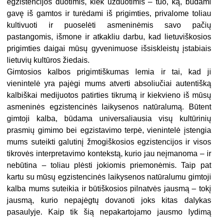
egzistencijos duotimis, kiek užduotimis – tuo, ką, būdami
gavę iš gamtos ir turėdami iš prigimties, privalome toliau
kultivuoti ir puoselėti asmeninėmis savo pačių
pastangomis, išmone ir atkakliu darbu, kad lietuviškosios
prigimties daigai mūsų gyvenimuose išsiskleistų įstabiais
lietuvių kultūros žiedais.
Gimtosios kalbos prigimtiškumas lemia ir tai, kad ji
vienintelė yra pajėgi mums atverti absoliučiai autentišką
kalbiškai medijuotos patirties tikrumą ir kiekvieno iš mūsų
asmeninės egzistencinės laikysenos natūralumą. Būtent
gimtoji kalba, būdama universaliausia visų kultūrinių
prasmių gimimo bei egzistavimo terpė, vienintelė įstengia
mums suteikti galutinį žmogiškosios egzistencijos ir visos
tikrovės interpretavimo kontekstą, kurio jau neįmanoma – ir
nebūtina – toliau plėsti jokiomis priemonėmis. Taip pat
kartu su mūsų egzistencinės laikysenos natūralumu gimtoji
kalba mums suteikia ir būtiškosios pilnatvės jausmą – tokį
jausmą, kurio nepajėgtų dovanoti joks kitas dalykas
pasaulyje. Kaip tik šią nepakartojamo jausmo lydimą