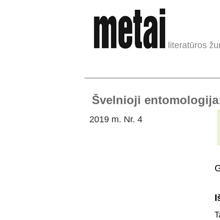
literatūros žu
Švelnioji entomologij
2019 m. Nr. 4
G
I
T