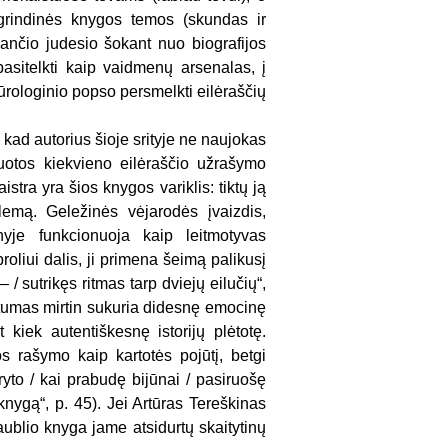
agrindinės knygos temos (skundas ir
ančio judesio šokant nuo biografijos
 pasitelkti kaip vaidmenų arsenalas, į
atūrologinio popso persmelkti eilėraščių
, kad autorius šioje srityje ne naujokas
ruotos kiekvieno eilėraščio užrašymo
stra yra šios knygos variklis: tiktų ją
lemą. Geležinės vėjarodės įvaizdis,
nyje funkcionuoja kaip leitmotyvas
roliui dalis, ji primena šeimą palikusį
 / sutrikęs ritmas tarp dviejų eilučių“,
ptumas mirtin sukuria didesnę emocinę
iek autentiškesnę istorijų plėtotę.
jos rašymo kaip kartotės pojūtį, betgi
ryto / kai prabudę bijūnai / pasiruošę
knygą“, p. 45). Jei Artūras Tereškinas
aublio knyga jame atsidurtų skaitytinų