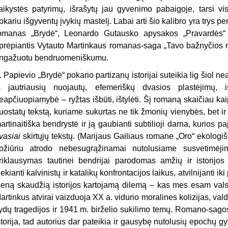
aikystės patyrimų, išrašytų jau gyvenimo pabaigoje, tarsi vis
okariu išgyventų įvykių mastelį. Labai arti šio kalibro yra trys p
omanas „Brydė“, Leonardo Gutausko apysakos „Pravardės“ ir
prėpiantis Vytauto Martinkaus romanas-saga „Tavo bažnyčios rū
ngažuotu bendruomeniškumu.
. Papievio „Brydė“ pokario partizanų istorijai suteikia lig šiol n
š jautriausių nuojautų, efemeriškų dvasios plastėjimų, iš
eapčiuopiamybė – ryžtas išbūti, ištylėti. Šį romaną skaičiau ka
uostatų tekstą, kuriame sukurtas ne tik žmonių vienybės, bet ir
artinaitiška bendrystė ir ją gaubianti subtilioji darna, kurios 
vasiai
skirtųjų tekstų. (Marijaus Gailiaus romane „Oro“ ekolog
ožiūriu atrodo nebesugrąžinamai nutolusiame susvetimėji
riklausymas tautinei bendrijai parodomas amžių ir istorijos
iekianti kalvinistų ir katalikų konfrontacijos laikus, atvilnijanti i
ieną skaudžią istorijos kartojamą dilemą – kas mes esam valst
artinkus atvirai vaizduoja XX a. vidurio moralines kolizijas, 
ydų tragedijos ir 1941 m. birželio sukilimo temų. Romano-sago
storija, tad autorius dar pateikia ir gausybę nutolusių epochų