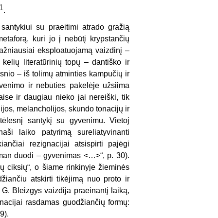
1
.
santykiui su praeitimi atrado gražią
taforą, kuri jo į nebūtį krypstančių
ažniausiai eksploatuojamą vaizdinį –
elių literatūrinių topų – dantiško ir
gsnio – iš tolimų atminties kampučių ir
yvenimo ir nebūties pakelėje užsiima
aise ir daugiau nieko jai nereiški, tik
ijos, melancholijos, skundo tonacijų ir
tėlesnį santykį su gyvenimu. Vietoj
aši laiko patyrimą sureliatyvinanti
ančiai rezignacijai atsispirti pajėgi
ią man duodi – gyvenimas <…>“, p. 30).
ų ciksių“, o šiame rinkinyje žieminės
džiančiu atskirti tikėjimą nuo proto ir
G. Bleizgys vaizdija praeinantį laiką,
zignacijai rasdamas guodžiančių formų:
9).