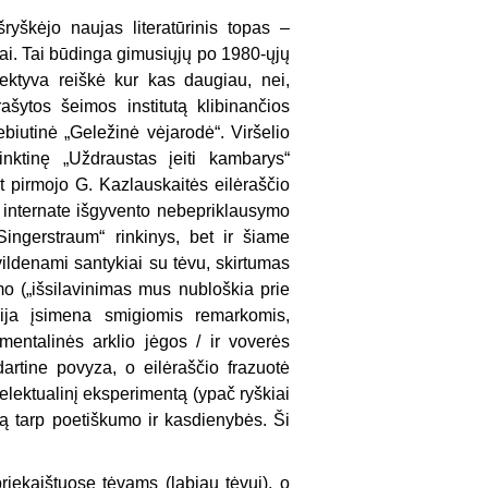
ryškėjo naujas literatūrinis topas –
tai. Tai būdinga gimusiųjų po 1980-ųjų
pektyva reiškė kur kas daugiau, nei,
rašytos šeimos institutą klibinančios
biutinė „Geležinė vėjarodė“. Viršelio
inktinę „Uždraustas įeiti kambarys“
et pirmojo G. Kazlauskaitės eilėraščio
o internate išgyvento nebepriklausymo
Singerstraum“ rinkinys, bet ir šiame
vildenami santykiai su tėvu, skirtumas
mo („išsilavinimas mus nubloškia prie
ija įsimena smigiomis remarkomis,
 mentalinės arklio jėgos / ir voverės
dartine povyza, o eilėraščio frazuotė
elektualinį eksperimentą (ypač ryškiai
iją tarp poetiškumo ir kasdienybės. Ši
priekaištuose tėvams (labiau tėvui), o