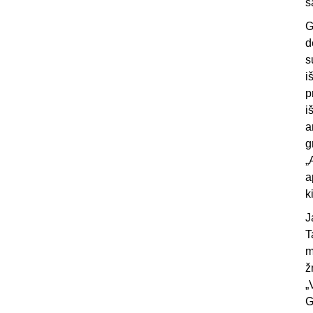
s
G
d
s
i
p
i
a
g
„
a
k
J
T
m
ž
„
G