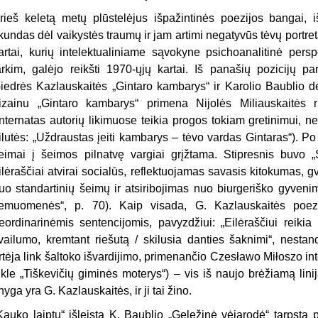
rieš keletą metų plūstelėjus išpažintinės poezijos bangai, iš
kundas dėl vaikystės traumų ir jam artimi negatyvūs tėvų portre
artai, kurių intelektualiniame sąvokyne psichoanalitinė pers
arkim, galėjo reikšti 1970-ųjų kartai. Iš panašių pozicijų pa
iedrės Kazlauskaitės „Gintaro kambarys“ ir Karolio Baublio de
izainu „Gintaro kambarys“ primena Nijolės Miliauskaitės r
internatas autorių likimuose teikia progos tokiam gretinimui, n
ilutės: „Uždraustas įeiti kambarys – tėvo vardas Gintaras“). P
eimai į šeimos pilnatvę vargiai grįžtama. Stipresnis buvo „
ilėraščiai atvirai socialūs, reflektuojamas savasis kitokumas, g
uo standartinių šeimų ir atsiribojimas nuo biurgeriško gyveni
emuomenės“, p. 70). Kaip visada, G. Kazlauskaitės poez
eordinarinėmis sentencijomis, pavyzdžiui: „Eilėraščiui reikia
vailumo, kremtant riešutą / skilusia danties šaknimi“, nestan
rtėja link šaltoko išvardijimo, primenančio Czesławo Miłoszo int
ikle „Tiškevičių giminės moterys“) – vis iš naujo brėžiamą lin
nyga yra G. Kazlauskaitės, ir ji tai žino.
Kauko laiptų“ išleista K. Baublio „Geležinė vėjarodė“ tarpsta 