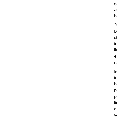
(
a
b
2
B
s
t
l
e
n
I
i
b
n
p
l
a
v