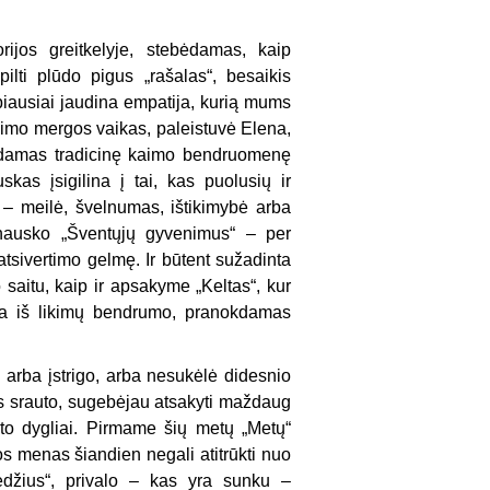
rijos greitkelyje, stebėdamas, kaip
ilti plūdo pigus „rašalas“, besaikis
biausiai jaudina empatija, kurią mums
imo mergos vaikas, paleistuvė Elena,
uodamas tradicinę kaimo bendruomenę
skas įsigilina į tai, kas puolusių ir
– meilė, švelnumas, ištikimybė arba
nausko „Šventųjų gyvenimus“ – per
tsivertimo gelmę. Ir būtent sužadinta
saitu, kaip ir apsakyme „Keltas“, kur
kyla iš likimų bendrumo, pranokdamas
 arba įstrigo, arba nesukėlė didesnio
jos srauto, sugebėjau atsakyti maždaug
to dygliai. Pirmame šių metų „Metų“
os menas šiandien negali atitrūkti nuo
edžius“, privalo – kas yra sunku –