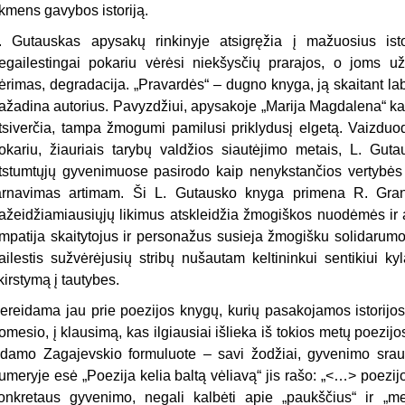
kmens gavybos istoriją.
. Gutauskas apysakų rinkinyje atsigręžia į mažuosius isto
egailestingai pokariu vėrėsi niekšysčių prarajos, o joms užp
ėrimas, degradacija. „Pravardės“ – dugno knyga, ją skaitant la
ažadina autorius. Pavyzdžiui, apysakoje „Marija Magdalena“ ka
tsiverčia, tampa žmogumi pamilusi priklydusį elgetą. Vaizd
okariu, žiauriais tarybų valdžios siautėjimo metais, L. Gutau
tstumtųjų gyvenimuose pasirodo kaip nenykstančios vertybės 
arnavimas artimam. Ši L. Gutausko knyga primena R. Gra
ažeidžiamiausiųjų likimus atskleidžia žmogiškos nuodėmės ir a
mpatija skaitytojus ir personažus susieja žmogišku solidarumo 
ailestis sužvėrėjusių stribų nušautam keltininkui sentikiui 
kirstymą į tautybes.
ereidama jau prie poezijos knygų, kurių pasakojamos istorijos
omesio, į klausimą, kas ilgiausiai išlieka iš tokios metų poezi
damo Zagajevskio formuluote – savi žodžiai, gyvenimo srau
umeryje esė „Poezija kelia baltą vėliavą“ jis rašo: „<…> poezij
onkretaus gyvenimo, negali kalbėti apie „paukščius“ ir „m