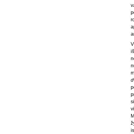
v
p
r
a
a
V
i
n
n
m
d
p
p
s
v
M
ž
i