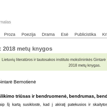
rnalas
Proza
Poezija
Drama
Esė
Publicistika
Kr
a: 2018 metų knygos
Lietuvių literatūros ir tautosakos instituto mokslininkės Gintar
2018 metų knygas.
intarė Bernotienė
šlikimo triūsas ir bendruomenė, bendrumas, bend
aip šį kartą susiklostė, kad į akiratį patekusios ir skaityt