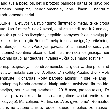
daugiausia poezijos, bet ir prozos) pasirodė panašios savo pr
smens pritapimą bendruomenėje, apie žmonių bendrum
endruomenės nariai.
018-ieji, Lietuvos valstybingumo šimtmečio metai, teikė progą a
ūta, kas šimtmečiu didžiavosi, – tai atsispindi kad ir žurnalo 
tebuklu pripažino įkvepiantį nepriklausomybės faktą ir svaigų jau
okių, kurie nuo „didžiosios“ metų temos nusigręžę reikšmi
iteratūroje – kaip „Poezijos pavasario“ almanacho sudarytoj
ilutėmis) šventinio akcento, kad ir su ironiška rezignacija, n
aktiniai baubliai / gegutės ir varlės – / čia bus mano sostinė!“
roniją, rezignaciją ir bendruomeniškumą greta vardiju prisimind
nstituto mokslo žurnale „Colloquia“ skelbtą Agatos Bielik-Robs
endrystė: Richardas Rorty barbaro akimis“ ir joje keliamą 
epritapimą bendruomenėje, kitaip tariant, atsiskyrėliškumo kla
oezijos, bet ir keletą svarbesnių 2018 metų prozos tekstų. Pe
ietuvių prozos tekstai, kuriais dabar galime svariai remtis kal
nkstyvojo). Marcelijaus Martinaičio „Mes gyvenome“, Romualdo
ertinsime autorių amžių, rodosi išaugę iš paties žemiausio i