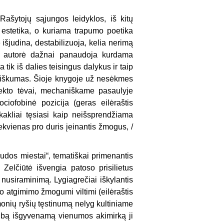
Rašytojų sąjungos leidyklos, iš kitų
mo estetika, o kuriama trapumo poetika
išjudina, destabilizuoja, kelia nerimą
mą autorė dažnai panaudoja kurdama
tik iš dalies teisingus dalykus ir taip
niškumas. Šioje knygoje už nesėkmes
bjekto tėvai, mechaniškame pasaulyje
iofobinė pozicija (geras eilėraštis
kakliai tęsiasi kaip neišsprendžiama
kiekvienas pro duris įeinantis žmogus, /
udos miestai“, tematiškai primenantis
elčiūtė išvengia patoso prisilietus
a nusiraminimą. Lygiagrečiai iškylantis
ko atgimimo žmogumi viltimi (eilėraštis
 žmonių ryšių tęstinumą nelyg kultiniame
ubą išgyvenamą vienumos akimirką ji