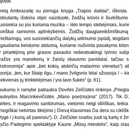
ąraše.
retą Ambrazaitę su pirmąja knyga „Trapūs daiktai“, išleista 
ebiutantų išskiria stipri vaizduotė, žodžių krūvis ir šiurkštu
usisiekia su jos kuriama muzika – lėto tempo stebėjimais, kurie 
šoriškai ramiomis aplinkybėmis. Žodžių daugiareikšmišku
rieštaringų, vos susisiekiančių dalykų artimumo įspūdį, teigdama 
šgaudama keistumo atstumą, kuriame nušvinta pasakymo kito
r priartėjimą prie grasos pasaulio nebeatsakingi lyrinio su
ražūs yra manekenų ir žaislų skausmo pavidalai, tačiau soc
Astronomija“ apie „bet kokių atskirčių matavimo vienetus“) at
porija: „ten, kur šitaip ilgu, / mano žvilgsnis lėtai užrasoja / – 
iekvienas jų trinktelėjimas / yra tavo šukės“ (p. 61).
aukumu ir ramybe patraukia Dovilės Zelčiūtės rinkinys „Priegla
autvydos Marcinkevičiūtės „Mano poe(ma)ma“ (2017). Tik D. Z
irties, ir reagavimo santūrumas, vietomis netgi idiliškas, teiki
mogiškai netvirtas tikėjimo į Dievą klausimas čia dera su cikliš
Vygė / į kurią aš pareisiu“). D. Zelčiūtei svarbu justi tą kartų ir
yčio Padegimo spektaklyje Kaune „Mūsų miestelis“, kaip sia