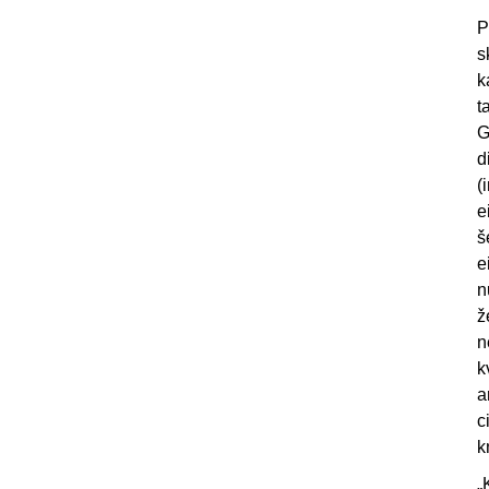
P
s
k
t
G
d
(
e
š
e
n
ž
n
k
a
c
k
„