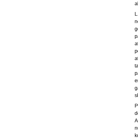
a
L
n
g
p
a
p
a
t
p
e
g
s
P
d
A
n
k