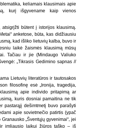
oblematika, keliamais klausimais apie
ą, kurį išgyvename kaip vienos
tsigrįžti būtent į istorijos klausimą.
„Metai“ anketose, būta, kas didžiausiu
smą, kad išliko lietuvių kalba, buvo ir
ngesniu laikė žaismės klausimą mūsų
ai. Tačiau ir jie (Mindaugo Valiuko
eišvengė: „Tikrasis Gedimino sapnas //
ama Lietuvių literatūros ir tautosakos
on filosofinę esė „Ironija, tragedija,
klausimą apie individo pritapimą ar
usimą, kuris dosniai pamaitina ne tik
r pastarąjį dešimtmetį buvo parašyti
bėdami apie sovietmečio patirtis (ypač
 Granausko „Šventųjų gyvenimai“, jei
r imliausio laikui žiūros taško – iš