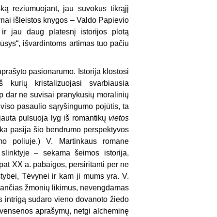
ką reziumuojant, jau suvokus tikrąjį
ernai išleistos knygos – Valdo Papievio
 jau daug platesnį istorijos plotą
sys“, išvardintoms artimas tuo pačiu
eaprašyto pasionarumo. Istorija klostosi
 kurių kristalizuojasi svarbiausia
ip dar ne suvisai pranykusių moralinių
 viso pasaulio sąryšingumo pojūtis, ta
pajauta pulsuoja lyg iš romantikų
vietos
iška pasija šio bendrumo perspektyvos
mo poliuje.) V. Martinkaus romane
 slinktyje – sekama šeimos istorija,
ki pat XX a. pabaigos, persiritanti per ne
ybei, Tėvynei ir kam ji mums yra. V.
valdančias žmonių likimus, nevengdamas
s intrigą sudaro vieno dovanoto žiedo
 gyvensenos aprašymų, netgi alcheminę