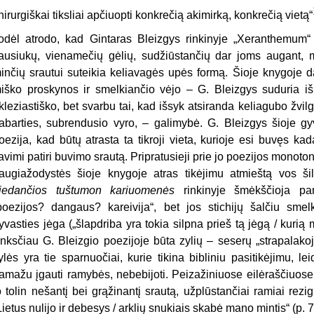
hirurgiškai tiksliai apčiuopti konkrečią akimirką, konkrečią vietą“
odėl atrodo, kad Gintaras Bleizgys rinkinyje „Xeranthemum“ 
ausiukų, vienamečių gėlių, sudžiūstančių dar joms augant, me
inčių srautui suteikia keliavagės upės formą. Šioje knygoje d
iško proskynos ir smelkiančio vėjo – G. Bleizgys suduria iš k
kleziastiško, bet svarbu tai, kad išsyk atsiranda keliagubo žvil
abarties, subrendusio vyro, – galimybė. G. Bleizgys šioje g
oezija, kad būtų atrasta ta tikroji vieta, kurioje esi buvęs kad
avimi patiri buvimo srautą. Pripratusieji prie jo poezijos monoton
augiažodystės šioje knygoje atras tikėjimu atmieštą vos šil
iedančios tuštumon kariuomenės
rinkinyje šmėkščioja pan
poezijos? dangaus? kareivija“, bet jos stichijų šalčiu smelki
yvasties jėga („šlapdriba yra tokia silpna prieš tą jėgą / kur
nksčiau G. Bleizgio poezijoje būta zylių – seserų „strapalakoj
ylės yra tie sparnuočiai, kurie tikina bibliniu pasitikėjimu, lei
amažu įgauti ramybės, nebebijoti. Peizažiniuose eilėraščiuose 
o tolin nešantį bei grąžinantį srautą, užplūstančiai ramiai re
Lietus nulijo ir debesys / arklių snukiais skabė mano mintis“ (p. 7