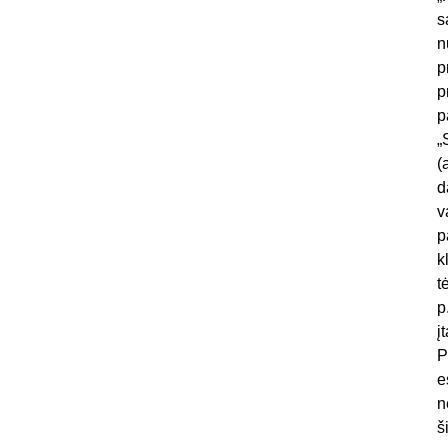
s
n
p
p
p
„
(
d
v
p
k
t
p
į
P
e
n
š