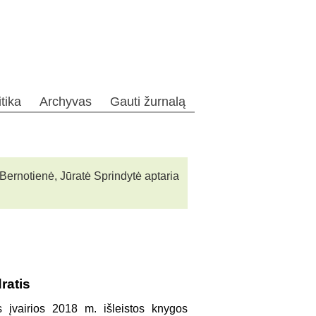
itika
Archyvas
Gauti žurnalą
ė Bernotienė, Jūratė Sprindytė aptaria
ratis
os įvairios 2018 m. išleistos knygos