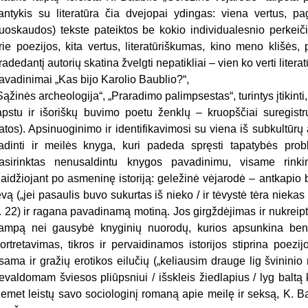
antykis su literatūra čia dvejopai ydingas: viena vertus, p
uoskaudos) tekste pateiktos be kokio individualesnio perkeiči
rie poezijos, kita vertus, literatūriškumas, kino meno klišės,
radedantį autorių skatina žvelgti nepatikliai – vien ko verti liter
avadinimai „Kas bijo Karolio Baublio?“,
Sąžinės archeologija“, „Praradimo palimpsestas“, turintys įtikinti
apstu ir išoriškų buvimo poetu ženklų – kruopščiai suregist
atos). Apsinuoginimo ir identifikavimosi su viena iš subkultūrų ai
adinti ir meilės knyga, kuri padeda spręsti tapatybės prob
asirinktas nenusaldintu knygos pavadinimu, visame rinki
laidžiojant po asmeninę istoriją: geležinė vėjarodė – antkapio b
ėvą („jei pasaulis buvo sukurtas iš nieko / ir tėvystė tėra niekas –
. 22) ir ragana pavadinamą motiną. Jos girgždėjimas ir nukrei
tampą nei gausybė knyginių nuorodų, kurios apsunkina bent k
ortretavimas, tikros ir pervaidinamos istorijos stiprina poezi
sama ir gražių erotikos eilučių („keliausim drauge lig švininio 
evaldomam šviesos pliūpsniui / išskleis žiedlapius / lyg baltą 
iemet leistų savo sociologinį romaną apie meilę ir seksą, K. B