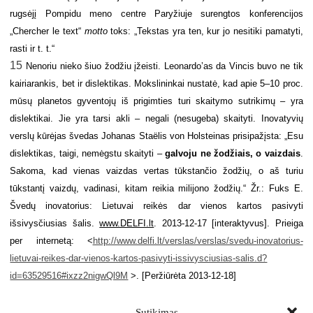
rugsėjį Pompidu meno centre Paryžiuje surengtos konferencijos
„Chercher le text“
motto
toks: „Tekstas yra ten, kur jo nesitiki pamatyti,
rasti ir t. t.“
15
Nenoriu nieko šiuo žodžiu įžeisti. Leonardo’as da Vincis buvo ne tik
kairiarankis, bet ir dislektikas. Mokslininkai nustatė, kad apie 5–10 proc.
mūsų planetos gyventojų iš prigimties turi skaitymo sutrikimų – yra
dislektikai. Jie yra tarsi akli – negali (nesugeba) skaityti. Inovatyvių
verslų kūrėjas švedas Johanas Staёlis von Holsteinas prisipažįsta: „Esu
dislektikas, taigi, nemėgstu skaityti –
galvoju ne žodžiais, o vaizdais
.
Sakoma, kad vienas vaizdas vertas tūkstančio žodžių, o aš turiu
tūkstantį vaizdų, vadinasi, kitam reikia milijono žodžių.“ Žr.: Fuks E.
Švedų inovatorius: Lietuvai reikės dar vienos kartos pasivyti
išsivysčiusias šalis.
www.DELFI.lt
. 2013-12-17 [interaktyvus]. Prieiga
per internetą: <
http://www.delfi.lt/verslas/verslas/svedu-inovatorius-
lietuvai-reikes-dar-vienos-kartos-pasivyti-issivysciusias-salis.d?
id=63529516#ixzz2nigwQl9M
>. [Peržiūrėta 2013-12-18]
Sutikimas