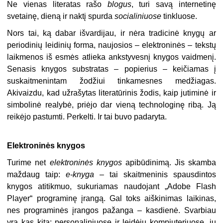
Ne vienas literatas rašo
blogus
, turi savą internetinę
svetainę, dieną ir naktį spurda
socialiniuose
tinkluose.
Nors tai, ką dabar išvardijau, ir nėra tradicinė knygų ar
periodinių leidinių forma, naujosios – elektroninės – tekstų
laikmenos iš esmės atlieka ankstyvesnį knygos vaidmenį.
Senasis knygos substratas – popierius – keičiamas į
suskaitmenintam žodžiui tinkamesnes medžiagas.
Akivaizdu, kad užrašytas literatūrinis žodis, kaip jutiminė ir
simbolinė realybė, priėjo dar vieną technologinę ribą. Ją
reikėjo pastumti. Perkelti. Ir tai buvo padaryta.
Elektroninės knygos
Turime net
elektroninės knygos
apibūdinimą. Jis skamba
maždaug taip:
e-knyga
– tai skaitmeninis spausdintos
knygos atitikmuo, sukuriamas naudojant „Adobe Flash
Player“ programinę įrangą. Gal toks aiškinimas laikinas,
nes programinės įrangos pažanga – kasdienė. Svarbiau
yra kas kita: personaliniuose ir leidėjų kompiuteriuose, jų