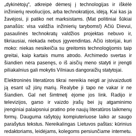
„dykinėtojų“, atkreipė dėmesį į technologijas ir iškėlė
inžinierių revoliucijos, arba technokratijos, idėją. Kai kas ja
žavėjosi, ji patiko net marksistams. (Mat politiniai šūkiai
panašūs: visa valdžia inžinierių taryboms!) Ačiū Dievui,
pasaulinės technokratų valdžios projektas nebuvo ir,
tikriausiai, niekada nebus įgyvendintas. Ačiū istorijai, kuri
moko: niekas nesikeičia su greitomis technologijomis taip
greitai, kaip kartais mums atrodo. Archimedo svertas ir
šiandien nėra pasenęs, o iš aisčių meno statyti ir įrengti
piliakalnius gali mokytis Vilniaus dangoraižių statytojai.
Elektroninės literatūros tikrai nereikia neigti ar įsivaizduoti
ją esant už jūrų marių. Realybe ji tapo ne vakar ir ne
šiandien. Gal net šimtmetį ėjome jos link. Radijo ir
televizijos, garso ir vaizdo įrašų bei jų atgaminimo
įrenginiai palaipsniui pratino prie naujų literatūros laikmenų
formų. Dauguma rašytojų kompiuteriuose laiko ar saugo
parašytus tekstus. Nereikalingas Lietuvos paštas: kūrinius
redaktoriams, leidėjams, kolegoms persiunčiame internetu.