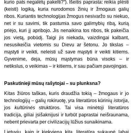
kurio pats negalėtų pakelti?“). Išeitis paprasta: reikia plėsti
(keisti) logiką, kuria nurodomos žinių ir žmogaus galių
ribos. Kuriantis technologijas žmogus nesivaržo su niekuo,
net ir su savimi, tik pastumia savo galimybių ribą, kurią
priėjo, kuri jį apribojo. Jis nenaikina tos ribos, tik pakeičia
jos vietą, pobūdį. Taigi jis niekada, vaizdingai kalbant,
nesusikeičia vietomis su Dievu ar šėtonu. Jo tikslas –
mąstyti ir veikti, neleisti už save mąstyti ir veikti kitiems.
Gyvenime, deja, mūsų mąstymas būna visoks – ir
netikslus, o veikimas – ir kitiems, ir sau pačiam pavojingas.
Paskutinieji mūsų rašytojai – su plunksna?
Kitas žiūros taškas, kuris draudžia tokią – žmogaus ir jo
technologijų – galių rokiruotę, yra literatūros kūrinių
istorija
,
jos
kultūrinės
struktūros. Tai visa minėtoji literatūros
tradicija, giliai įsišaknijusi ir turbūt paprastai neišraunama,
nebent prievarta per civilizacijų lūžius sunaikinama.
Lietuvių, kaip ir kiekviena kita, literatūra sukaupė labai