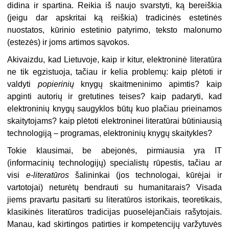
didina ir spartina. Reikia iš naujo svarstyti, ką bereiškia
(jeigu dar apskritai ką reiškia) tradicinės estetinės
nuostatos, kūrinio estetinio patyrimo, teksto malonumo
(estezės) ir joms artimos sąvokos.
Akivaizdu, kad Lietuvoje, kaip ir kitur, elektroninė literatūra
ne tik egzistuoja, tačiau ir kelia problemų: kaip plėtoti ir
valdyti
popierinių
knygų skaitmeninimo apimtis? kaip
apginti autorių ir gretutines teises? kaip padaryti, kad
elektroninių knygų saugyklos būtų kuo plačiau prieinamos
skaitytojams? kaip plėtoti elektroninei literatūrai būtiniausią
technologiją – programas, elektroninių knygų skaitykles?
Tokie klausimai, be abejonės, pirmiausia yra IT
(informacinių technologijų) specialistų rūpestis, tačiau ar
visi
e-literatūros
šalininkai (jos technologai, kūrėjai ir
vartotojai) neturėtų bendrauti su humanitarais? Visada
jiems pravartu pasitarti su literatūros istorikais, teoretikais,
klasikinės literatūros tradicijas puoselėjančiais rašytojais.
Manau, kad skirtingos patirties ir kompetencijų varžytuvės