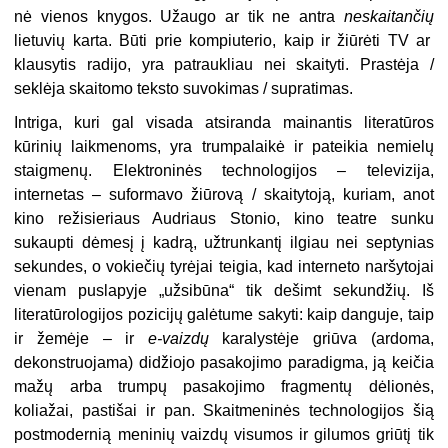
nė vienos knygos. Užaugo ar tik ne antra
neskaitančių
lietuvių karta. Būti prie kompiuterio, kaip ir žiūrėti TV ar
klausytis radijo, yra patraukliau nei skaityti. Prastėja /
seklėja skaitomo teksto suvokimas / supratimas.
Intriga, kuri gal visada atsiranda mainantis literatūros
kūrinių laikmenoms, yra trumpalaikė ir pateikia nemielų
staigmenų. Elektroninės technologijos – televizija,
internetas – suformavo žiūrovą / skaitytoją, kuriam, anot
kino režisieriaus Audriaus Stonio, kino teatre sunku
sukaupti dėmesį į kadrą, užtrunkantį ilgiau nei septynias
sekundes, o vokiečių tyrėjai teigia, kad interneto naršytojai
vienam puslapyje „užsibūna“ tik dešimt sekundžių. Iš
literatūrologijos pozicijų galėtume sakyti: kaip danguje, taip
ir žemėje – ir
e-vaizdų
karalystėje griūva (ardoma,
dekonstruojama) didžiojo pasakojimo paradigma, ją keičia
mažų arba trumpų pasakojimo fragmentų dėlionės,
koliažai, pastišai ir pan. Skaitmeninės technologijos šią
postmodernią meninių vaizdų visumos ir gilumos griūtį tik