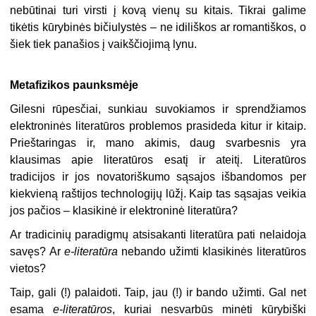
nebūtinai turi virsti į kovą vienų su kitais. Tikrai galime
tikėtis kūrybinės bičiulystės – ne idiliškos ar romantiškos, o
šiek tiek panašios į vaikščiojimą lynu.
Metafizikos paunksmėje
Gilesni rūpesčiai, sunkiau suvokiamos ir sprendžiamos
elektroninės literatūros problemos prasideda kitur ir kitaip.
Prieštaringas ir, mano akimis, daug svarbesnis yra
klausimas apie literatūros esatį ir ateitį. Literatūros
tradicijos ir jos novatoriškumo sąsajos išbandomos per
kiekvieną raštijos technologijų lūžį. Kaip tas sąsajas veikia
jos pačios – klasikinė ir elektroninė literatūra?
Ar tradicinių paradigmų atsisakanti literatūra pati nelaidoja
savęs? Ar
e-literatūra
nebando užimti klasikinės literatūros
vietos?
Taip, gali (!) palaidoti. Taip, jau (!) ir bando užimti. Gal net
esama
e-literatūros
, kuriai nesvarbūs minėti kūrybiški