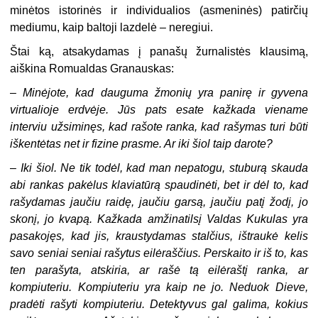
minėtos istorinės ir individualios (asmeninės) patirčių
mediumu, kaip baltoji lazdelė – neregiui.
Štai ką, atsakydamas į panašų žurnalistės klausimą,
aiškina Romualdas Granauskas:
–
Minėjote, kad dauguma žmonių yra panirę ir gyvena
virtualioje erdvėje. Jūs pats esate kažkada viename
interviu užsiminęs, kad rašote ranka, kad rašymas turi būti
iškentėtas net ir fizine prasme. Ar iki šiol taip darote?
–
Iki šiol. Ne tik todėl, kad man nepatogu, stuburą skauda
abi rankas pakėlus klaviatūrą spaudinėti, bet ir dėl to, kad
rašydamas jaučiu raidę, jaučiu garsą, jaučiu patį žodį, jo
skonį, jo kvapą. Kažkada amžinatilsį Valdas Kukulas yra
pasakojęs, kad jis, kraustydamas stalčius, ištraukė kelis
savo seniai seniai rašytus eilėraščius. Perskaito ir iš to, kas
ten parašyta, atskiria, ar rašė tą eilėraštį ranka, ar
kompiuteriu. Kompiuteriu yra kaip ne jo. Neduok Dieve,
pradėti rašyti kompiuteriu. Detektyvus gal galima, kokius