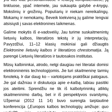
tinkluose, ypač internete, jau sukaupta galybė
e-knygų
.
Mokslinių ir grožinių. Populiarių ir niekam nereikalingų.
Mokamų ir nemokamų. Beveik kiekvieną jų galime lengvai
atsisiųsti į savas elektronines laikmenas.
Galime mokytis iš
e-vadovėlių
. Jau turime suskaitmenintų
lietuvių kalbos, literatūros tekstų ir jų interpretacijų.
Pavyzdžiui, 11–12 klasių mokiniai gali džiaugtis
Elektronine lietuvių kalbos ir literatūros chrestomatija
. Ją
parengė Lietuvių literatūros ir tautosakos institutas.
Mūsų kalbininkai, atrodo, netgi daugiau nei literatai domisi
elektroninėmis technologijomis. Jie turi
skaitmeninę
tarmių
fonoteką. Ir dar daug ko – vartotojams praktiškai patogaus.
Jie gal dažniau ir diskutuoja apie
e-kalbą
, labiau pasitiki
jos ateitimi. Sprendžiu ne tik iš kalbotyrininkų atliktų
skaitmeninimo darbų, bet ir iš perspektyvos svarstymų.
Užpernai (2012 11 14) buvo surengta tarptautinė
konferencija („Europos kalbos technologijų amžiuje:
quo