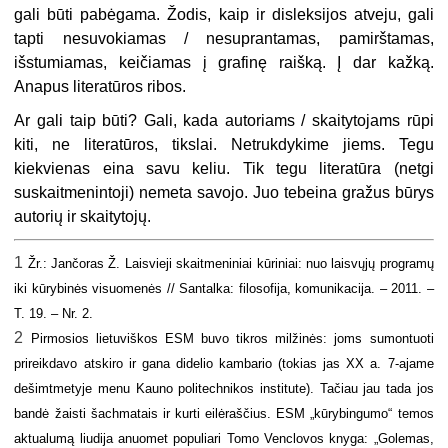
gali būti pabėgama. Žodis, kaip ir disleksijos atveju, gali
tapti nesuvokiamas / nesuprantamas, pamirštamas,
išstumiamas, keičiamas į grafinę raišką. Į dar kažką.
Anapus literatūros ribos.
Ar gali taip būti? Gali, kada autoriams / skaitytojams rūpi
kiti, ne literatūros, tikslai. Netrukdykime jiems. Tegu
kiekvienas eina savu keliu. Tik tegu literatūra (netgi
suskaitmenintoji) nemeta savojo. Juo tebeina gražus būrys
autorių ir skaitytojų.
1
Žr.: Jančoras Ž. Laisvieji skaitmeniniai kūriniai: nuo laisvųjų programų
iki kūrybinės visuomenės // Santalka: filosofija, komunikacija. – 2011. –
T. 19. – Nr. 2.
2
Pirmosios lietuviškos ESM buvo tikros milžinės: joms sumontuoti
prireikdavo atskiro ir gana didelio kambario (tokias jas XX a. 7-ajame
dešimtmetyje menu Kauno politechnikos institute). Tačiau jau tada jos
bandė žaisti šachmatais ir kurti eilėraščius. ESM „kūrybingumo“ temos
aktualumą liudija anuomet populiari Tomo Venclovos knyga: „Golemas,