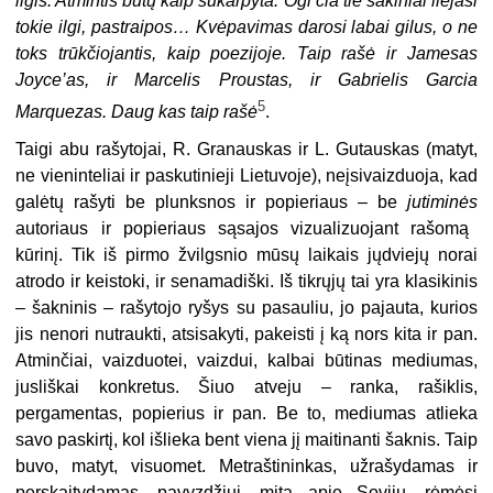
ilgis. Atmintis būtų kaip sukarpyta. Ogi čia tie sakiniai liejasi
tokie ilgi, pastraipos… Kvėpavimas darosi labai gilus, o ne
toks trūkčiojantis, kaip poezijoje. Taip rašė ir Jamesas
Joyce’as, ir Marcelis Proustas, ir Gabrielis Garcia
5
Marquezas. Daug kas taip rašė
.
Taigi abu rašytojai, R. Granauskas ir L. Gutauskas (matyt,
ne vieninteliai ir paskutinieji Lietuvoje), neįsivaizduoja, kad
galėtų rašyti be plunksnos ir popieriaus – be
jutiminės
autoriaus ir popieriaus sąsajos vizualizuojant rašomą
kūrinį. Tik iš pirmo žvilgsnio mūsų laikais jųdviejų norai
atrodo ir keistoki, ir senamadiški. Iš tikrųjų tai yra klasikinis
– šakninis – rašytojo ryšys su pasauliu, jo pajauta, kurios
jis nenori nutraukti, atsisakyti, pakeisti į ką nors kita ir pan.
Atminčiai, vaizduotei, vaizdui, kalbai būtinas mediumas,
jusliškai konkretus. Šiuo atveju – ranka, rašiklis,
pergamentas, popierius ir pan. Be to, mediumas atlieka
savo paskirtį, kol išlieka bent viena jį maitinanti šaknis. Taip
buvo, matyt, visuomet. Metraštininkas, užrašydamas ir
perskaitydamas, pavyzdžiui, mitą apie Sovijų, rėmėsi