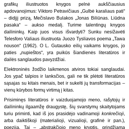
grafikų iliustruotos knygos pelnė aukščiausius
apdovanojimus: Viktoro Petravičiaus „Gulbė karaliaus pati“
– didįjį prizą, Mečislavo Bulakos „Jonas Biliūnas. Liūdna
pasaka“ – aukso medalį. Turime talentingų knygos
dailininkų. Kaip juos visus išvardyti? Sunku nesižavėti
Telesforo Valiaus iliustruota Juozo Tysliavos poema „Tawa
nouson“ (1962). O L. Gutausko eilių vaikams knygos, jo
paties „nupieštos“, yra puikūs šiandienės literatūros ir
dailės sanglaudos pavyzdžiai.
Elektroninės žodžio laikmenos atviros tokiai sanglaudai.
Jos ypač talpios ir lanksčios, gali ne tik plėtoti literatūros
sąsajas su kitais menais, bet ir sukelti jų transformacijas –
vienų kūrybos formų virtimą į kitas.
Prisiminęs literatūros ir vaizduojamojo meno, rašytojų ir
dailininkų ilgaamžę draugystę, šių svarstymų skaitytojams
turiu priminti, kad iš jos prasidėjo vadinamoji
konkrečioji
,
arba daiktiškoji (materialioji, vizualioji, grafinė ir pan.),
poezija. Tai – „abstrakčiojo meno kryptis, grindžiama