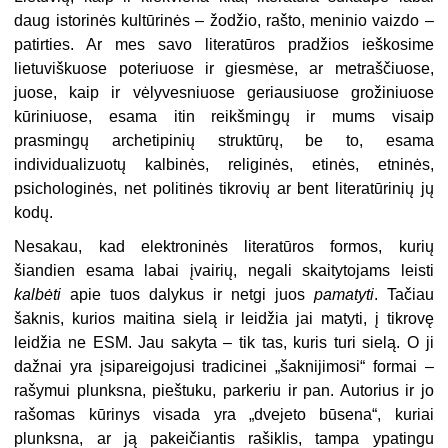
daug istorinės kultūrinės – žodžio, rašto, meninio vaizdo –
patirties. Ar mes savo literatūros pradžios ieškosime
lietuviškuose poteriuose ir giesmėse, ar metraščiuose,
juose, kaip ir vėlyvesniuose geriausiuose grožiniuose
kūriniuose, esama itin reikšmingų ir mums visaip
prasmingų archetipinių struktūrų, be to, esama
individualizuotų kalbinės, religinės, etinės, etninės,
psichologinės, net politinės tikrovių ar bent literatūrinių jų
kodų.
Nesakau, kad elektroninės literatūros formos, kurių
šiandien esama labai įvairių, negali skaitytojams leisti
kalbėti
apie tuos dalykus ir netgi juos
pamatyti
. Tačiau
šaknis, kurios maitina sielą ir leidžia jai matyti, į tikrovę
leidžia ne ESM. Jau sakyta – tik tas, kuris turi sielą. O ji
dažnai yra įsipareigojusi tradicinei „šaknijimosi“ formai –
rašymui plunksna, pieštuku, parkeriu ir pan. Autorius ir jo
rašomas kūrinys visada yra „dvejeto būsena“, kuriai
plunksna, ar ją pakeičiantis rašiklis, tampa ypatingu