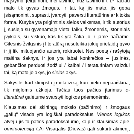
mąstymo, jeigu norit, ir eiliavimo, muzikavimo ir t. t.
Tačiau
mato tik gyvas žmogus, ir tai, ką jis mato, jis geba
įsisąmoninti, suprasti, įvardyti, paversti literatūrine ar kitokia
forma. Kūryba yra prigimtinis sielos veiksmas, ir tik autorius
jį susieja su gyvenamąja vieta, laiku, žmonėmis, istoriniais
įvykiais, su viskuo, kas tik yra šalia jo ir jame pačiame.
Gilesnis žvilgsnis į literatūrą nesuteikia jokių prielaidų gyvo
ir jį tik imituojančio autorių rokiruotei. Nes poetą / rašytoją
maitina šaknys, ir jos yra labai konkrečios – juslinės,
gebančios perduoti žodžiui / kalbai / literatūriniam vaizdui
tai, ką mato jo akys, jo
sielos
akys.
Sakysite, kad klimpstu į metafiziką, kuri nieko nepaaiškina,
tik miglomis užkloja. Tačiau tuos pačius įtarimus
e-
literatūrai
galėtume svarstyti logikos priemonėmis.
Klausimas dėl skirtingų mokslo (pažinimo) ir žmogaus
„galių“ visada yra logiškai paradoksalus.
Vienos logikos
atveju jis to paties paradoksalumo, kaip ir klausimas apie
omnipotenciją
(„Ar Visagalis (Dievas) gali sukurti akmenį,