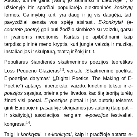
Atrodo, turime gana įvairių jo šalininkų ir Lietuvoje
, o
užsienyje itin sparčiai populiarėja elektroninės
konkrytų
formos. Galimybių kurti yra daug ir jų vis daugėja, tad
pavyzdžiai sensta vos spėję atsirasti.
E-konkrytai
(
e-
concrete poetry
) gali būti žodžio simbiozė su vaizdu, garsu
ir įvairiomis medijomis. Kartais jie apibūdinami kaip
tarpdisciplininė meno kryptis, kuri jungia vaizdą ir muziką,
instaliacijas ir skulptūrą, teatrą ir šokį ir t. t.
Populiarus šiandienės skaitmeninės poezijos teoretikas
13
Loss Pequeno Glazieras
, veikale „Skaitmeninė poetika:
E-poezijos darymas“ („Digital Poetics: The Making of E-
Poetrie“) aptaręs hiperteksto, vaizdo, kinetinio teksto ir
e-
poezijos
sąsajas, prieina prie išvados, kad šią teoriją turėtų
žinoti visi poetai.
E-poezijos
plėtrai ir jos autorių teisėms
ginti Europoje ir pasaulyje steigiamos jos autorių (taip pat –
ir skaitytojų) asociacijos, rengiami
e-poezijos
festivaliai,
14
kongresai
.
Taigi ir
konkrytai
, ir
e-konkrytai
, kaip ir pradžioje aptarta
e-