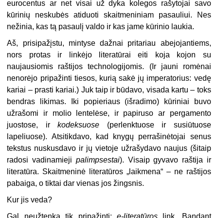
eurocentus ar net visai už dyka kolegos rašytojai savo
kūrinių neskubės atiduoti skaitmeniniam pasauliui. Nes
nežinia, kas tą pasaulį valdo ir kas jame kūrinio laukia.
Aš, prisipažįstu, mintyse dažnai pritariau abejojantiems,
nors protas ir linkėjo literatūrai eiti koja kojon su
naujausiomis raštijos technologijomis. (Ir jauni romėnai
nenorėjo pripažinti tiesos, kurią sakė jų imperatorius: vedę
kariai – prasti kariai.) Juk taip ir būdavo, visada kartu – toks
bendras likimas. Iki popieriaus (išradimo) kūriniai buvo
užrašomi ir molio lentelėse, ir papiruso ar pergamento
juostose, ir
kodeksuose
(perlenktuose ir susiūtuose
lapeliuose). Atsitikdavo, kad knygų perrašinėtojai senus
tekstus nuskusdavo ir jų vietoje užrašydavo naujus (šitaip
radosi vadinamieji
palimpsestai
). Visaip gyvavo raštija ir
literatūra. Skaitmeninė literatūros „laikmena“ – ne raštijos
pabaiga, o tiktai dar vienas jos žingsnis.
Kur jis veda?
Gal neužtenka tik pripažinti:
e-literatūros
link. Bandant