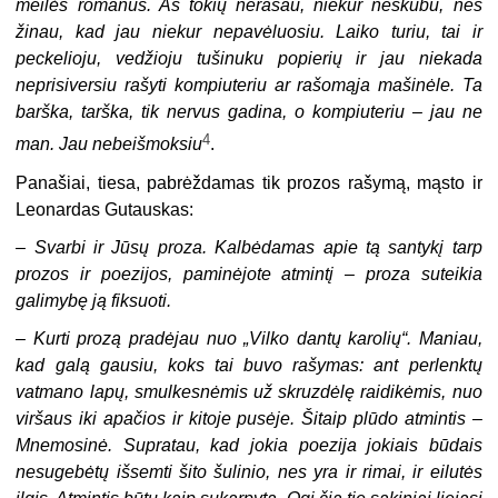
meilės romanus. Aš tokių nerašau, niekur neskubu, nes
žinau, kad jau niekur nepavėluosiu. Laiko turiu, tai ir
peckelioju, vedžioju tušinuku popierių ir jau niekada
neprisiversiu rašyti kompiuteriu ar rašomąja mašinėle. Ta
barška, tarška, tik nervus gadina, o kompiuteriu – jau ne
4
man. Jau nebeišmoksiu
.
Panašiai, tiesa, pabrėždamas tik prozos rašymą, mąsto ir
Leonardas Gutauskas:
–
Svarbi ir Jūsų proza. Kalbėdamas apie tą santykį tarp
prozos ir poezijos, paminėjote atmintį – proza suteikia
galimybę ją fiksuoti.
–
Kurti prozą pradėjau nuo „Vilko dantų karolių“. Maniau,
kad galą gausiu, koks tai buvo rašymas: ant perlenktų
vatmano lapų, smulkesnėmis už skruzdėlę raidikėmis, nuo
viršaus iki apačios ir kitoje pusėje. Šitaip plūdo atmintis –
Mnemosinė. Supratau, kad jokia poezija jokiais būdais
nesugebėtų išsemti šito šulinio, nes yra ir rimai, ir eilutės