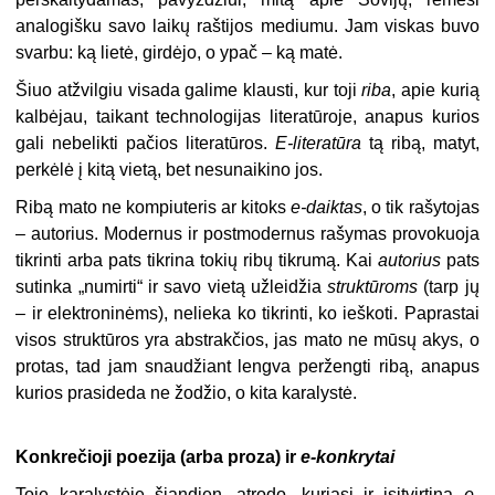
analogišku savo laikų raštijos mediumu. Jam viskas buvo
svarbu: ką lietė, girdėjo, o ypač – ką matė.
Šiuo atžvilgiu visada galime klausti, kur toji
riba
, apie kurią
kalbėjau, taikant technologijas literatūroje, anapus kurios
gali nebelikti pačios literatūros.
E-literatūra
tą ribą, matyt,
perkėlė į kitą vietą, bet nesunaikino jos.
Ribą mato ne kompiuteris ar kitoks
e-daiktas
, o tik rašytojas
– autorius. Modernus ir postmodernus rašymas provokuoja
tikrinti arba pats tikrina tokių ribų tikrumą. Kai
autorius
pats
sutinka „numirti“ ir savo vietą užleidžia
struktūroms
(tarp jų
– ir elektroninėms), nelieka ko tikrinti, ko ieškoti. Paprastai
visos struktūros yra abstrakčios, jas mato ne mūsų akys, o
protas, tad jam snaudžiant lengva peržengti ribą, anapus
kurios prasideda ne žodžio, o kita karalystė.
Konkrečioji poezija (arba proza) ir
e-konkrytai
Toje karalystėje šiandien, atrodo, kuriasi ir įsitvirtina
e-