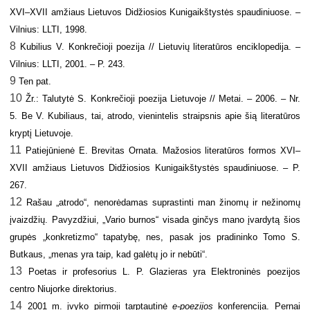
XVI–XVII amžiaus Lietuvos Didžiosios Kunigaikštystės spaudiniuose. –
Vilnius: LLTI, 1998.
8
Kubilius V. Konkrečioji poezija // Lietuvių literatūros enciklopedija. –
Vilnius: LLTI, 2001. – P. 243.
9
Ten pat.
10
Žr.: Talutytė S. Konkrečioji poezija Lietuvoje // Metai. – 2006. – Nr.
5. Be V. Kubiliaus, tai, atrodo, vienintelis straipsnis apie šią literatūros
kryptį Lietuvoje.
11
Patiejūnienė E. Brevitas Ornata. Mažosios literatūros formos XVI–
XVII amžiaus Lietuvos Didžiosios Kunigaikštystės spaudiniuose. – P.
267.
12
Rašau „atrodo“, nenorėdamas suprastinti man žinomų ir nežinomų
įvaizdžių. Pavyzdžiui, „Vario burnos“ visada ginčys mano įvardytą šios
grupės „konkretizmo“ tapatybę, nes, pasak jos pradininko Tomo S.
Butkaus, „menas yra taip, kad galėtų jo ir nebūti“.
13
Poetas ir profesorius L. P. Glazieras yra Elektroninės poezijos
centro Niujorke direktorius.
14
2001 m. įvyko pirmoji tarptautinė
e-poezijos
konferencija. Pernai