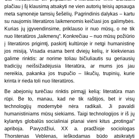
plačiau į šį klausimą atsakyti ne vien autorių teisių apsauga
meta sąmonėje tamsių šešėlių. Pagrindinis dalykas – kartu
su naujomis literatūros laikmenomis keičiasi jos galimybės.
Kurias jų įgyvendinsime, priklauso ir nuo mūsų, o ne tik
nuo literatūros „laikmenų“. Konkrečiau – nuo mūsų požiūrio
į literatūros prigimtį, paskirtį kultūroje ir netgi humanistinę
jos misiją. Visada esama bent dviejų kelių, ir kiekvienas
galime rinktis: ar norime toliau bičiuliautis su geriausių
tradicijų neišsižadėjusia literatūra, ar mums jos jau
nereikia, pakanka jos trupučio – likučių, trupinių, kurie
krinta ir rieda toli nuo literatūros.
Be abejonių turėčiau rinktis pirmąjį kelią: literatūra man
rūpi. Be to, manau, kad ne tik raštijos, bet ir visų
technologijų modernybė nėra radikali. Ji pavaldi
humanistiniams mūsų siekiams. Taigi technologijos ir iš jų
kylantys globalūs socialiniai planai vieni kitus „protingai“
apriboja. Pavyzdžiui, XX a. pradžioje sociologas
Thorstenas Veblenas, ieškodamas būdo atsikratyti