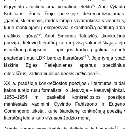
8
išgrynintu akustiniu arba vizualiniu efektu“
. Anot Vytauto
Kubiliaus, žodis šioje poezijoje desemantizuojamas:
„garsai, skiemenys, raidės tampa savarankiškais vienetais,
kurie montuojami į ekspresyviai skambančią partitūrą arba
9
grafikos figūras“
. Anot Simonos Talutytės, „konkrečioji
poezija į lietuvių literatūrą kaip ir į visą vakarietiškąją atėjo
istoriškai palaipsniui – apie jos tradiciją galima kalbėti
10
pradedant nuo LDK baroko literatūros“
. Joje tyrėja ypač
išskiria Eglės Patiejūnienės aptartus specifinius
11
eilėraščius, vadinamuosius
poesis artificiosa
.
XX a. pradžioje konkrečiosios poezijos / literatūros raidai
įtakos turėjo rusų formalistai, o Lietuvoje – keturvėjininkai.
1953–1954 m. paskelbti konkrečiosios poezijos
manifestais vadintini Öyvindo Fahlströno ir Eugeno
Gomringerio tekstai, kurie šiandienę konkrečiąją poeziją /
literatūrą teigia kaip
vizualųjį
žodžio meną.
12