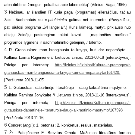
arba dirbtinis žmogus: pokalbiai apie kibernetiką“ (Vilnius: Vaga, 1965).
3
Nežinau, ar šiandien IT kuria pagal (programas) eilėraščius, tačiau
žaisti šachmatais su
e-priešininku
galima net internete. (Pavyzdžiui,
pati siūlosi programa „64 langeliai“.) Kuris laimėtų, matyt, priklauso nuo
abiejų žaidėjų pasirengimo tokiai kovai – „mąstančios mašinos“
programos lygmens ir šachmatininko gebėjimų / talento.
4
R. Granauskas: man brangiausia ta knyga, kuri dar neparašyta. –
Kalbina Laima Rugėnienė // Lietuvos žinios, 2013-08-18 [interaktyvus].
Prieiga per internetą:
http://lzinios.lt/lzinios/Kultura-ir-pramogos/r-
granauskas-man-brangiausia-ta-knyga-kuri-dar-neparasyta/161420.
[Peržiūrėta 2013-11-05]
5
L. Gutauskas: dabartinėje literatūroje – daug laikraštinio mąstymo. –
Kalbina Raminta Jonykaitė // Lietuvos žinios, 2013-11-16 [interaktyvus].
Prieiga per internetą:
http://lzinios.lt/lzinios/Kultura-ir-pramogos/l-
gutauskas-dabartineje-literaturoje-daug-laikrastinio-mastymo/167598
[Peržiūrėta 2013-11-16]
6
Concret (
angl
.): 1. betonas; 2. konkretus, realus, materialus.
7
Žr.: Patiejūnienė E. Brevitas Ornata. Mažosios literatūros formos