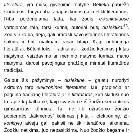
literatūra
, yra mūsų gyvenimo realybė. Belieka pabrėžti
skirtumus. Tai yra riba, anapus kurios gali nelikti literatūros.
Riba peržengiama tada, kai žodis
e-konkrytuose
15
vartojamas taip, tarsi kūrinių autoriai būtų
dislektikai
.
Žodis ir kalba, deja, gali prarasti savo istorines literatūrines
šaknis ir būti maitinami visai kitaip. Kaip nebūdinga
literatūrai. Būtent toks – radikalus – žodžio keitimas į kitas
mąstymo, vaizdavimo ar meninio matymo formas, mano
manymu, darosi pavojingas pradžioje minėtai literatūros
tradicijai.
Galbūt šis pažyminys –
dislektinė
– galėtų nurodyti
skirtumą tarp
elektroninės literatūros
, kuri praplečia ar
pagilina tradicinę literatūrą, ir
e-literatūros
, kuri skirtųsi nuo
to, apie ką kalbame, kaip svarstome iš žodžio semantikos
gimstančius kūrinius. Tai ne tik užrašomo žodžio
popierinės „laikmenos“ keitimas į kitą – elektroninę.
E-
konkrytų
atveju gali pakisti ne tik literatūros laikmena.
Žodžiu netikima, juo nepasitikima. Nuo žodžio bėgama ir