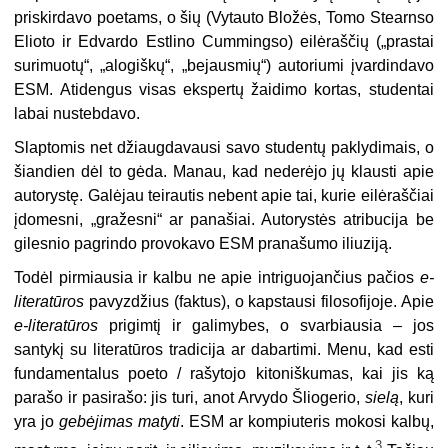
priskirdavo poetams, o šių (Vytauto Bložės, Tomo Stearnso
Elioto ir Edvardo Estlino Cummingso) eilėraščių („prastai
surimuotų“, „alogiškų“, „bejausmių“) autoriumi įvardindavo
ESM. Atidengus visas ekspertų žaidimo kortas, studentai
labai nustebdavo.
Slaptomis net džiaugdavausi savo studentų paklydimais, o
šiandien dėl to gėda. Manau, kad nederėjo jų klausti apie
autorystę. Galėjau teirautis nebent apie tai, kurie eilėraščiai
įdomesni, „gražesni“ ar panašiai. Autorystės atribucija be
gilesnio pagrindo provokavo ESM pranašumo iliuziją.
Todėl pirmiausia ir kalbu ne apie intriguojančius pačios
e-
literatūros
pavyzdžius (faktus), o kapstausi filosofijoje. Apie
e-literatūros
prigimtį ir galimybes, o svarbiausia – jos
santykį su literatūros tradicija ar dabartimi. Menu, kad esti
fundamentalus poeto / rašytojo kitoniškumas, kai jis ką
parašo ir pasirašo: jis turi, anot Arvydo Šliogerio,
sielą
, kuri
yra jo
gebėjimas matyti
. ESM ar kompiuteris mokosi kalbų,
3