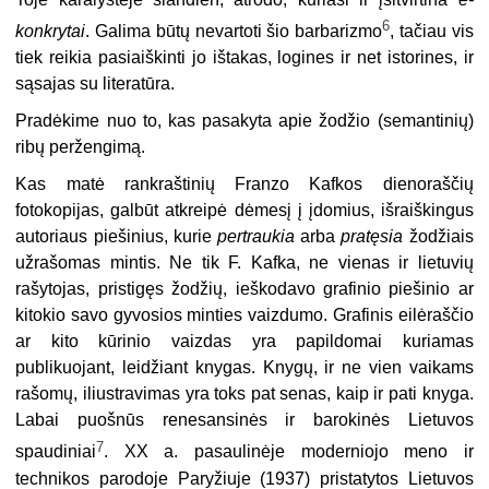
6
konkrytai
. Galima būtų nevartoti šio barbarizmo
, tačiau vis
tiek reikia pasiaiškinti jo ištakas, logines ir net istorines, ir
sąsajas su literatūra.
Pradėkime nuo to, kas pasakyta apie žodžio (semantinių)
ribų peržengimą.
Kas matė rankraštinių Franzo Kafkos dienoraščių
fotokopijas, galbūt atkreipė dėmesį į įdomius, išraiškingus
autoriaus piešinius, kurie
pertraukia
arba
pratęsia
žodžiais
užrašomas mintis. Ne tik F. Kafka, ne vienas ir lietuvių
rašytojas, pristigęs žodžių, ieškodavo grafinio piešinio ar
kitokio savo gyvosios minties vaizdumo. Grafinis eilėraščio
ar kito kūrinio vaizdas yra papildomai kuriamas
publikuojant, leidžiant knygas. Knygų, ir ne vien vaikams
rašomų, iliustravimas yra toks pat senas, kaip ir pati knyga.
Labai puošnūs renesansinės ir barokinės Lietuvos
7
spaudiniai
. XX a. pasaulinėje moderniojo meno ir
technikos parodoje Paryžiuje (1937) pristatytos Lietuvos