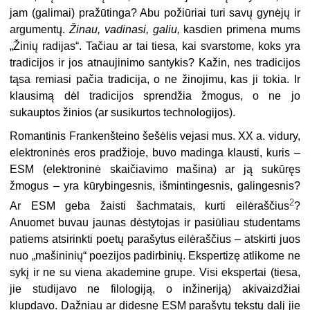
jam (galimai) pražūtinga? Abu požiūriai turi savų gynėjų ir
argumentų.
Žinau, vadinasi, galiu,
kasdien primena mums
„Žinių radijas“. Tačiau ar tai tiesa, kai svarstome, koks yra
tradicijos ir jos atnaujinimo santykis? Kažin, nes tradicijos
tąsa remiasi pačia tradicija, o ne žinojimu, kas ji tokia. Ir
klausimą dėl tradicijos sprendžia žmogus, o ne jo
sukauptos žinios (ar susikurtos technologijos).
Romantinis Frankenšteino šešėlis vejasi mus. XX a. vidury,
elektroninės eros pradžioje, buvo madinga klausti, kuris –
ESM (elektroninė skaičiavimo mašina) ar ją sukūręs
žmogus – yra kūrybingesnis, išmintingesnis, galingesnis?
2
Ar ESM geba žaisti šachmatais, kurti eilėraščius
?
Anuomet buvau jaunas dėstytojas ir pasiūliau studentams
patiems atsirinkti poetų parašytus eilėraščius – atskirti juos
nuo „mašininių“ poezijos padirbinių. Ekspertizę atlikome ne
sykį ir ne su viena akademine grupe. Visi ekspertai (tiesa,
jie studijavo ne filologiją, o inžineriją) akivaizdžiai
klupdavo. Dažniau ar didesnę ESM parašytų tekstų dalį jie