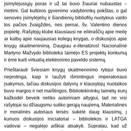
įsimylėjusiųjų poras ir už tai buvo žiauriai nubaustas –
mirtimi. Gal kultūros gyvenimo vadybininkų pokštas, o gal
senovės įsimylėjėlių ir šiandienių bibliofilų nuotykius valdo
tos pačios žvaigždės, nes pernai, šv. Valentino dienos
popietę, Rašytojų klube klausiausi ne eilėraščių apie meilę
ar kalbų apie naujausias kolegų knygas, o diskusijos apie
knygų skaitmeninimą. Daugiau
e-literatūros
! Nacionalinė
Martyno Mažvydo biblioteka laimėjo ES projektų konkursą
ir ėmė kurti virtualią elektroninio paveldo sistemą.
Prieštarauti šviesiam knygų skaitmeninimo rytojui buvo
neprotinga, kaip ir laužyti išmintingus imperatoriaus
įsakymus, tačiau diskusijos dalyvių ir klausytojų nuotaikos
buvo margos ir net maištingos. Bibliotekininkų laimėtų eurų
kažkodėl beveik neliko autoriniam atlygiui, tad ne visi
rašytojai su džiaugsmu sutiko gerąją naujieną. Materialinės
ir moralinės autoriaus teisės sukėlė daug klausimų, į
kuriuos diskusijos iniciatoriai – bibliotekos ir LATGA
vadovai – negalėjo aiškiai atsakyti. Supratau, kad už