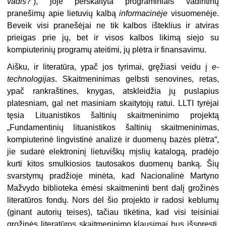
vadis
?“), joje perskaityta programiniais vadintinų
pranešimų apie lietuvių kalbą
informacinėje
visuomenėje.
Beveik visi pranešėjai ne tik kalbos išteklius ir atviras
prieigas prie jų, bet ir visos kalbos likimą siejo su
kompiuterinių programų ateitimi, jų plėtra ir finansavimu.
Aišku, ir literatūra, ypač jos tyrimai, gręžiasi veidu į
e-
technologijas
. Skaitmeninimas gelbsti senovines, retas,
ypač rankraštines, knygas, atskleidžia jų puslapius
platesniam, gal net masiniam skaitytojų ratui. LLTI tyrėjai
tęsia Lituanistikos šaltinių skaitmeninimo projektą
„Fundamentinių lituanistikos šaltinių skaitmeninimas,
kompiuterinė lingvistinė analizė ir duomenų bazės plėtra“,
jie sudarė elektroninį lietuviškų mįslių katalogą, pradėjo
kurti kitos smulkiosios tautosakos duomenų banką. Šių
svarstymų pradžioje minėta, kad Nacionalinė Martyno
Mažvydo biblioteka ėmėsi skaitmeninti bent dalį grožinės
literatūros fondų. Nors dėl šio projekto ir radosi keblumų
(ginant autorių teises), tačiau tikėtina, kad visi teisiniai
grožinės literatūros skaitmeninimo klausimai bus išspręsti.