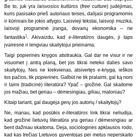
Be to, juk yra
laisvosios kultūros
(
free culture
) judėjimas,
kuris pasisako prieš autoriaus teises, dalijasi programomis
ir kūriniais be jokio atlygio. Laisvieji tekstai, laisvoji muzika,
laisvoji programinė įranga, dovanų ekonomika – ne
1
fantastika
. Akivaizdu, kad
e-literatūros
daugės, ji taps
įvairesnė ir lengviau skaitytojui prieinama.
Taigi popierinės knygos atsitraukia. Gal dar ne visur ir ne
visuomet į antrą planą, bet jos tikrai neteko dalies savo
skaitytojų. Nes ne kiekvienas, atsivertęs
e-knygą
, ieškos
tos pačios, tik
popierinės
. Galbūt ne tik pralaimi, gal ką nors
ir laimi (tradicinė) literatūra? Ypač – grožinė. Gal skaitome
jos mažiau, bet geriau – dėmesingiau, giliau, maloniau?
Kitaip tariant, gal daugėja
gerų
jos autorių / skaitytojų?
Ne, manau, kad posūkis
e-literatūros
link tikrai neliudija,
kad grožinė lietuvių literatūra yra geriau / dėmesingiau ar
bent dažniau skaitoma. Deja, sociologinės apklausos rodo,
kad kas trečias Lietuvos gyventojas per metus neperskaito