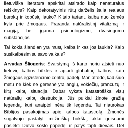
lietuviška literatūra apskritai atsirado kaip nenatūralus
reiškinys? Kaip dekoratyvinis rūtų darželis šalia realaus
burokų ir kopūstų lauko? Kitaip tariant, kalba nuo žemės
kyla prie žmogaus. Praranda natūralistinį vitalizmą ir
magiją, bet įgauna psichologizmo, dvasingumo
substancijos.
Tai kokia šiandien yra mūsų kalba ir kas jos laukia? Kaip
susikalbėsim su savo vaikais?
Arvydas Šliogeris:
Svarstymą iš karto noriu atsieti nuo
lietuvių kalbos būklės ir aptarti globalinę kalbos, kaip
žmogaus egzistencinio centro, padėtį. Man atrodo, kad šiuo
metu nė kiek ne geresnė yra anglų, vokiečių, prancūzų ir
kitų kalbų situacija. Dabar vyksta katastrofiška visų
natūralių kalbų destrukcija. Jūs puikiai žinote gražią
legendą, kuri anaiptol nėra tik legenda. Tai niaurokas
Biblijos pasakojimas apie kalbos katastrofą. Žmonės
sugalvojo pastatyti milžinišką bokštą, aklai geisdami
pasiekti Dievo sosto papėdę, ir patys tapti dievais. Dėl