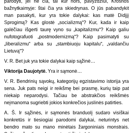
parodyti, jei ne čia, tai kur nors, pavyzdžiui, Krosnos
bažnytkaimyje: štai čia yra skiedrynas. O jūs pabandykit
man pasakyti, kur yra tokie dalykai: kas matė Didįjį
Sprogimą? Kas glostė „socializmą“? Kur, kada ir kaip
galėčiau išgerti taurę vyno su „kapitalizmu“? Kaip galiu
nufotografuoti „postmodernizmą“? Kaip pasimatyti su
„liberalizmu“ arba su „stambiuoju kapitalu“, „valdančiu
Lietuvą“?
V. R. Bet juk yra tokie dalykai kaip sąžinė…
Viktorija Daujotytė.
Yra ir sąmonė…
V. R. Bendrinių sąvokų, kategorijų egzistavimo istorija yra
sena. Juk pats neigi ir reikšmę bei prasmę, kurių taip pat
niekaip neparodysi. Tačiau be abstrakčios reikšmės
neįmanoma sugriebti jokios konkrečios juslinės patirties.
A. Š. Ir sąžinės, ir sąmonės branduolį sudaro visiškai
konkretūs ir tiesiogiai parodomi dalykai, neturintys net
bendro mato su mano minėtais žargoniniais monstrais.