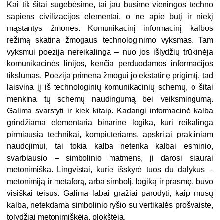
Kai tik šitai sugebėsime, tai jau būsime vieningos techno
sapiens civilizacijos elementai, o ne apie būtį ir niekį
mąstantys žmonės. Komunikacinį informacinį kalbos
režimą skatina žmogaus technologinimo vyksmas. Tam
vyksmui poezija nereikalinga – nuo jos išlydžių trūkinėja
komunikacinės linijos, kenčia perduodamos informacijos
tikslumas. Poezija primena žmogui jo ekstatinę prigimtį, tad
laisvina jį iš technologinių komunikacinių schemų, o šitai
menkina tų schemų naudingumą bei veiksmingumą.
Galima svarstyti ir kiek kitaip. Kadangi informacinė kalba
grindžiama elementaria binarine logika, kuri reikalinga
pirmiausia technikai, kompiuteriams, apskritai praktiniam
naudojimui, tai tokia kalba netenka kalbai esminio,
svarbiausio – simbolinio matmens, ji darosi siaurai
metonimiška. Lingvistai, kurie išskyrė tuos du dalykus –
metonimiją ir metaforą, arba simbolį, logiką ir prasmę, buvo
visiškai teisūs. Galima labai gražiai parodyti, kaip mūsų
kalba, netekdama simbolinio ryšio su vertikalės prošvaiste,
tolydžiai metonimiškėja, plokštėja.