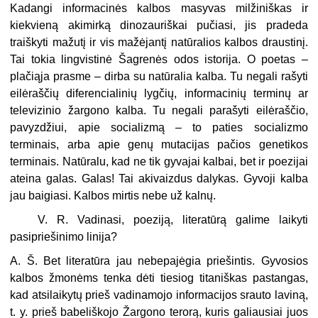
Kadangi informacinės kalbos masyvas milžiniškas ir
kiekvieną akimirką dinozauriškai pučiasi, jis pradeda
traiškyti mažutį ir vis mažėjantį natūralios kalbos draustinį.
Tai tokia lingvistinė Šagrenės odos istorija. O poetas –
plačiąja prasme – dirba su natūralia kalba. Tu negali rašyti
eilėraščių diferencialinių lygčių, informacinių terminų ar
televizinio žargono kalba. Tu negali parašyti eilėraščio,
pavyzdžiui, apie socializmą – to paties socializmo
terminais, arba apie genų mutacijas pačios genetikos
terminais. Natūralu, kad ne tik gyvajai kalbai, bet ir poezijai
ateina galas. Galas! Tai akivaizdus dalykas. Gyvoji kalba
jau baigiasi. Kalbos mirtis nebe už kalnų.
V. R. Vadinasi, poeziją, literatūrą galime laikyti
pasipriešinimo linija?
A. Š. Bet literatūra jau nebepajėgia priešintis. Gyvosios
kalbos žmonėms tenka dėti tiesiog titaniškas pastangas,
kad atsilaikytų prieš vadinamojo informacijos srauto laviną,
t. y. prieš babeliškojo Žargono terorą, kuris galiausiai juos