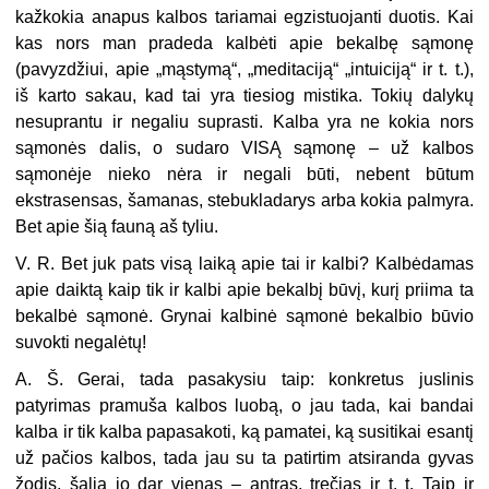
kažkokia anapus kalbos tariamai egzistuojanti duotis. Kai
kas nors man pradeda kalbėti apie bekalbę sąmonę
(pavyzdžiui, apie „mąstymą“, „meditaciją“ „intuiciją“ ir t. t.),
iš karto sakau, kad tai yra tiesiog mistika. Tokių dalykų
nesuprantu ir negaliu suprasti. Kalba yra ne kokia nors
sąmonės dalis, o sudaro VISĄ sąmonę – už kalbos
sąmonėje nieko nėra ir negali būti, nebent būtum
ekstrasensas, šamanas, stebukladarys arba kokia palmyra.
Bet apie šią fauną aš tyliu.
V. R. Bet juk pats visą laiką apie tai ir kalbi? Kalbėdamas
apie daiktą kaip tik ir kalbi apie bekalbį būvį, kurį priima ta
bekalbė sąmonė. Grynai kalbinė sąmonė bekalbio būvio
suvokti negalėtų!
A. Š. Gerai, tada pasakysiu taip: konkretus juslinis
patyrimas pramuša kalbos luobą, o jau tada, kai bandai
kalba ir tik kalba papasakoti, ką pamatei, ką susitikai esantį
už pačios kalbos, tada jau su ta patirtim atsiranda gyvas
žodis, šalia jo dar vienas – antras, trečias ir t. t. Taip ir