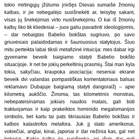
tokio mirtingųjų įžūlumo įniršęs Dievas sumaišė žmonių
kalbas, ir jie nebegalėjo susišnekėti ar, teisybę sakant,
visas jų šnekėjimas virto nusišnekėjimu. O kai iš žmonių
kalbų liko tik kliedesiai – juos galiu pavadinti ideologijomis,
– dar nebaigtas Babelio bokštas sugriuvo, po savo
griuvėsiais palaidodamas ir šauniuosius statytojus. Šiuo
mitu perteikta labai tiksli metafizinė intuicija: mes dabar irgi
gyvename beveik baigiamo statyti Babelio bokšto
situacijoje. Ir net be jokių perkeltinių prasmių. Štai man kyla
tokia, sakyčiau, kraupoka asociacija: neseniai ekrane
beveik dvi valandas pompastiškas komentatoriaus balsas
reklamavo Dubajuje baigiamą statyti dangoraižį – apie
kilometrą aukščio. Žinoma, tas kilometrinis monstras,
nebepateisinamas jokiais naudos matais, gali būti
traktuojamas ir kaip prakeiktos hominido megalomanijos
simbolis, bet kartu tai pats tikriausias Babelio bokštas ir
kalbos katastrofos metafora. Juk jį stato amerikonai,
vokiečiai, anglai, kinai, japonai ir dar nežinia kas, gal net
lietuviai. Kokia kalba jie susišneka, jei išvis dar gali