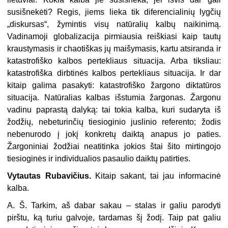
susišnekėti? Regis, jiems lieka tik diferencialinių lygčių
„diskursas“, žymintis visų natūralių kalbų naikinimą.
Vadinamoji globalizacija pirmiausia reiškiasi kaip tautų
kraustymasis ir chaotiškas jų maišymasis, kartu atsiranda ir
katastrofiško kalbos pertekliaus situacija. Arba tiksliau:
katastrofiška dirbtinės kalbos pertekliaus situacija. Ir dar
kitaip galima pasakyti: katastrofiško žargono diktatūros
situacija. Natūralias kalbas išstumia žargonas. Žargonu
vadinu paprastą dalyką: tai tokia kalba, kuri sudaryta iš
žodžių, nebeturinčių tiesioginio juslinio referento; žodis
nebenurodo į jokį konkretų daiktą anapus jo paties.
Žargoniniai žodžiai neatitinka jokios štai šito mirtingojo
tiesioginės ir individualios pasaulio daiktų patirties.
Vytautas Rubavičius.
Kitaip sakant, tai jau informacinė
kalba.
A. Š. Tarkim, aš dabar sakau – stalas ir galiu parodyti
pirštu, ką turiu galvoje, tardamas šį žodį. Taip pat galiu