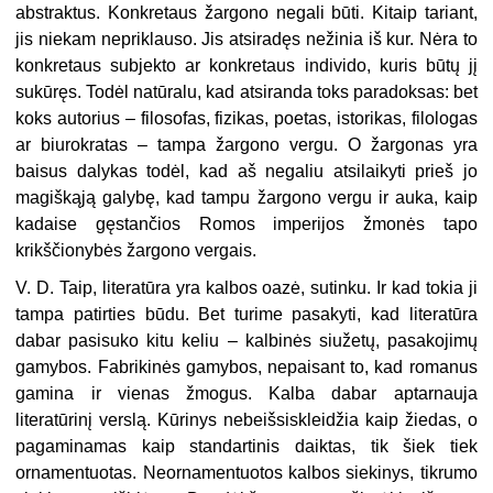
abstraktus. Konkretaus žargono negali būti. Kitaip tariant,
jis niekam nepriklauso. Jis atsiradęs nežinia iš kur. Nėra to
konkretaus subjekto ar konkretaus individo, kuris būtų jį
sukūręs. Todėl natūralu, kad atsiranda toks paradoksas: bet
koks autorius – filosofas, fizikas, poetas, istorikas, filologas
ar biurokratas – tampa žargono vergu. O žargonas yra
baisus dalykas todėl, kad aš negaliu atsilaikyti prieš jo
magiškąją galybę, kad tampu žargono vergu ir auka, kaip
kadaise gęstančios Romos imperijos žmonės tapo
krikščionybės žargono vergais.
V. D. Taip, literatūra yra kalbos oazė, sutinku. Ir kad tokia ji
tampa patirties būdu. Bet turime pasakyti, kad literatūra
dabar pasisuko kitu keliu – kalbinės siužetų, pasakojimų
gamybos. Fabrikinės gamybos, nepaisant to, kad romanus
gamina ir vienas žmogus. Kalba dabar aptarnauja
literatūrinį verslą. Kūrinys nebeišsiskleidžia kaip žiedas, o
pagaminamas kaip standartinis daiktas, tik šiek tiek
ornamentuotas. Neornamentuotos kalbos siekinys, tikrumo