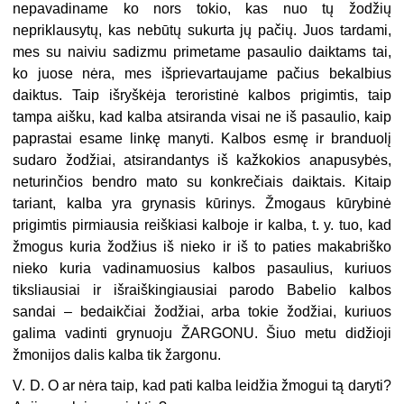
nepavadiname ko nors tokio, kas nuo tų žodžių
nepriklausytų, kas nebūtų sukurta jų pačių. Juos tardami,
mes su naiviu sadizmu primetame pasaulio daiktams tai,
ko juose nėra, mes išprievartaujame pačius bekalbius
daiktus. Taip išryškėja teroristinė kalbos prigimtis, taip
tampa aišku, kad kalba atsiranda visai ne iš pasaulio, kaip
paprastai esame linkę manyti. Kalbos esmę ir branduolį
sudaro žodžiai, atsirandantys iš kažkokios anapusybės,
neturinčios bendro mato su konkrečiais daiktais. Kitaip
tariant, kalba yra grynasis kūrinys. Žmogaus kūrybinė
prigimtis pirmiausia reiškiasi kalboje ir kalba, t. y. tuo, kad
žmogus kuria žodžius iš nieko ir iš to paties makabriško
nieko kuria vadinamuosius kalbos pasaulius, kuriuos
tiksliausiai ir išraiškingiausiai parodo Babelio kalbos
sandai – bedaikčiai žodžiai, arba tokie žodžiai, kuriuos
galima vadinti grynuoju ŽARGONU. Šiuo metu didžioji
žmonijos dalis kalba tik žargonu.
V. D. O ar nėra taip, kad pati kalba leidžia žmogui tą daryti?