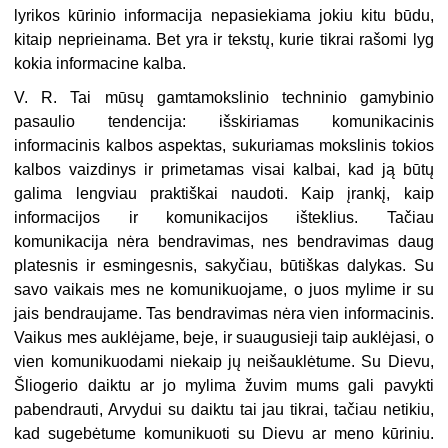
lyrikos kūrinio informacija nepasiekiama jokiu kitu būdu,
kitaip neprieinama. Bet yra ir tekstų, kurie tikrai rašomi lyg
kokia informacine kalba.
V. R. Tai mūsų gamtamokslinio techninio gamybinio
pasaulio tendencija: išskiriamas komunikacinis
informacinis kalbos aspektas, sukuriamas mokslinis tokios
kalbos vaizdinys ir primetamas visai kalbai, kad ją būtų
galima lengviau praktiškai naudoti. Kaip įrankį, kaip
informacijos ir komunikacijos išteklius. Tačiau
komunikacija nėra bendravimas, nes bendravimas daug
platesnis ir esmingesnis, sakyčiau, būtiškas dalykas. Su
savo vaikais mes ne komunikuojame, o juos mylime ir su
jais bendraujame. Tas bendravimas nėra vien informacinis.
Vaikus mes auklėjame, beje, ir suaugusieji taip auklėjasi, o
vien komunikuodami niekaip jų neišauklėtume. Su Dievu,
Šliogerio daiktu ar jo mylima žuvim mums gali pavykti
pabendrauti, Arvydui su daiktu tai jau tikrai, tačiau netikiu,
kad sugebėtume komunikuoti su Dievu ar meno kūriniu.