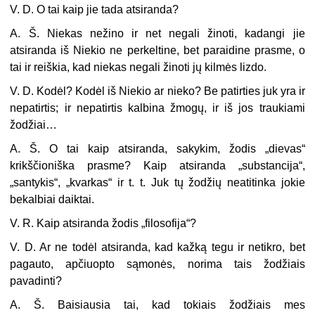
V. D. O tai kaip jie tada atsiranda?
A. Š. Niekas nežino ir net negali žinoti, kadangi jie
atsiranda iš Niekio ne perkeltine, bet paraidine prasme, o
tai ir reiškia, kad niekas negali žinoti jų kilmės lizdo.
V. D. Kodėl? Kodėl iš Niekio ar nieko? Be patirties juk yra ir
nepatirtis; ir nepatirtis kalbina žmogų, ir iš jos traukiami
žodžiai…
A. Š. O tai kaip atsiranda, sakykim, žodis „dievas“
krikščioniška prasme? Kaip atsiranda „substancija“,
„santykis“, „kvarkas“ ir t. t. Juk tų žodžių neatitinka jokie
bekalbiai daiktai.
V. R. Kaip atsiranda žodis „filosofija“?
V. D. Ar ne todėl atsiranda, kad kažką tegu ir netikro, bet
pagauto, apčiuopto sąmonės, norima tais žodžiais
pavadinti?
A. Š. Baisiausia tai, kad tokiais žodžiais mes