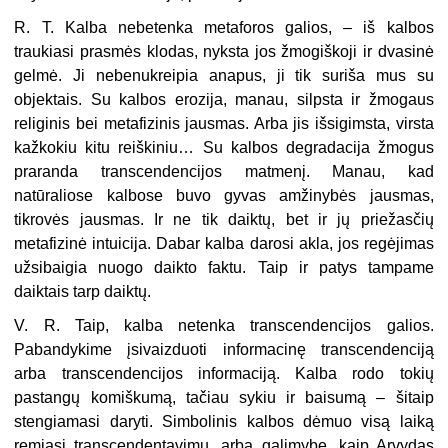
R. T. Kalba nebetenka metaforos galios, – iš kalbos
traukiasi prasmės klodas, nyksta jos žmogiškoji ir dvasinė
gelmė. Ji nebenukreipia anapus, ji tik suriša mus su
objektais. Su kalbos erozija, manau, silpsta ir žmogaus
religinis bei metafizinis jausmas. Arba jis išsigimsta, virsta
kažkokiu kitu reiškiniu… Su kalbos degradacija žmogus
praranda transcendencijos matmenį. Manau, kad
natūraliose kalbose buvo gyvas amžinybės jausmas,
tikrovės jausmas. Ir ne tik daiktų, bet ir jų priežasčių
metafizinė intuicija. Dabar kalba darosi akla, jos regėjimas
užsibaigia nuogo daikto faktu. Taip ir patys tampame
daiktais tarp daiktų.
V. R. Taip, kalba netenka transcendencijos galios.
Pabandykime įsivaizduoti informacinę transcendenciją
arba transcendencijos informaciją. Kalba rodo tokių
pastangų komiškumą, tačiau sykiu ir baisumą – šitaip
stengiamasi daryti. Simbolinis kalbos dėmuo visą laiką
remiasi transcendentavimu, arba galimybe, kaip Arvydas