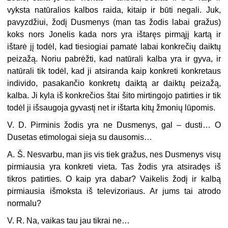
vyksta natūralios kalbos raida, kitaip ir būti negali. Juk,
pavyzdžiui, žodį Dusmenys (man tas žodis labai gražus)
koks nors Jonelis kada nors yra ištaręs pirmąjį kartą ir
ištarė jį todėl, kad tiesiogiai pamatė labai konkrečių daiktų
peizažą. Noriu pabrėžti, kad natūrali kalba yra ir gyva, ir
natūrali tik todėl, kad ji atsiranda kaip konkreti konkretaus
individo, pasakančio konkretų daiktą ar daiktų peizažą,
kalba. Ji kyla iš konkrečios štai šito mirtingojo patirties ir tik
todėl ji išsaugoja gyvastį net ir ištarta kitų žmonių lūpomis.
V. D. Pirminis žodis yra ne Dusmenys, gal – dusti… O
Dusetas etimologai sieja su dausomis…
A. Š. Nesvarbu, man jis vis tiek gražus, nes Dusmenys visų
pirmiausia yra konkreti vieta. Tas žodis yra atsiradęs iš
tikros patirties. O kaip yra dabar? Vaikelis žodį ir kalbą
pirmiausia išmoksta iš televizoriaus. Ar jums tai atrodo
normalu?
V. R. Na, vaikas tau jau tikrai ne…