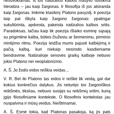
nesuvokiamas. Iš tos natūralios kalbos masyvo išsiskiria
literatūra – jau kaip žargonas. Ir filosofija iš jos atsiranda
kaip žargonas. Imkime klasikinį Platono pavyzdį. Ir poezija
taip pat iškyla kaip žargono žargonas: ypatingai
sukultūrinta, apdorota, pakeista natūralios kalbos sritis.
Paradoksas, tačiau kaip tik poezija išlaiko esminę sąsają
su prigimtine kalba, būties čiužesiu ar šermenimu, pirminio
mintijimo ritmu. Poezija leidžia mums pajusti kalbėjimą ir
pačią kalbą, kuri niekaip nesirodo kasdieniame
bendravime. Natūralioje senovės graikų kalboje nebuvo
jokio Platono nei neoplatonizmo.
A. Š. Jo žodis eidos reiškia veidas…
V. R. Bet iki Platono tas eidos ir reiškė tik veidą, gal dar
kokius konkrečius dalykus. Jis neturėjo tos žargoniškos
reikšmės, tiksliau, nebuvo susijęs su reikšmių sritim, kurią
įgijo filosofiniame kontekste. O filosofinis kontekstas jau
nuspalvina ir mūsų veidus. Neištrinamai.
A. Š. Esmė tokia, kad Platonas pasakoja, ką jis pats