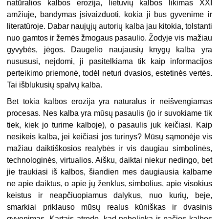
natūralios kalbos erozija, lietuvių kalbos likimas XXI
amžiuje, bandymas įsivaizduoti, kokia ji bus gyvenime ir
literatūroje. Dabar naujųjų autorių kalba jau kitokia, tolstanti
nuo gamtos ir žemės žmogaus pasaulio. Žodyje vis mažiau
gyvybės, jėgos. Daugelio naujausių knygų kalba yra
nusususi, neįdomi, ji pasitelkiama tik kaip informacijos
perteikimo priemonė, todėl neturi dvasios, estetinės vertės.
Tai išblukusių spalvų kalba.
Bet tokia kalbos erozija yra natūralus ir neišvengiamas
procesas. Nes kalba yra mūsų pasaulis (jo ir suvokiame tik
tiek, kiek jo turime kalboje), o pasaulis juk keičiasi. Kaip
nesikeis kalba, jei keičiasi jos turinys? Mūsų sąmonėje vis
mažiau daiktiškosios realybės ir vis daugiau simbolinės,
technologinės, virtualios. Aišku, daiktai niekur nedingo, bet
jie traukiasi iš kalbos, šiandien mes daugiausia kalbame
ne apie daiktus, o apie jų ženklus, simbolius, apie visokius
keistus ir neapčiuopiamus dalykus, nuo kurių, beje,
smarkiai priklauso mūsų realus kūniškas ir dvasinis
gyvenimas. Kartais atrodo, kad nebelieka ir pačios kalbos