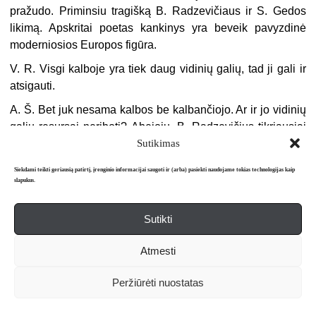
pražudo. Priminsiu tragišką B. Radzevičiaus ir S. Gedos
likimą. Apskritai poetas kankinys yra beveik pavyzdinė
moderniosios Europos figūra.
V. R. Visgi kalboje yra tiek daug vidinių galių, tad ji gali ir
atsigauti.
A. Š. Bet juk nesama kalbos be kalbančiojo. Ar ir jo vidinių
galių resursai neriboti? Abejoju. B. Radzevičius tikriausiai
Sutikimas
galvojo kitaip.
V. R. Šiuo metu, turėdami omenyje lietuvių literatūros
Siekdami teikti geriausią patirtį, įrenginio informacijai saugoti ir (arba) pasiekti naudojame tokias technologijas kaip
slapukus.
situaciją ir bendrą kalbos raidą, turėtume neužmiršti vieno
dalyko: mūsų bendrinė kalba yra labai jau nesenas kūrinys
– nors mums atrodo, kad ji gyvuoja nuo amžių amžinųjų –
Sutikti
jai tik apie šimtas penkiasdešimt metų. Ir ji vargu ar radosi
Atmesti
natūraliai: į literatūrą natūrali kalba ėjo, tarkim, per Žemaitę,
bet daugeliu atvejų ji atėjo iš dirbtinės kalbinės realybės, iš
Peržiūrėti nuostatas
kitų tekstų.
R. T. Anot F. Nietzsche’s, knygos išauga iš knygų…