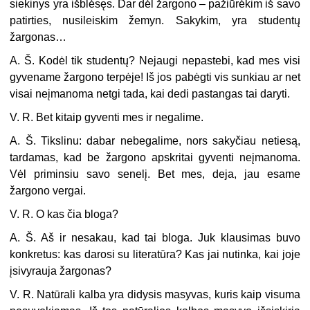
siekinys yra išblėsęs. Dar dėl žargono – pažiūrėkim iš savo
patirties, nusileiskim žemyn. Sakykim, yra studentų
žargonas…
A. Š. Kodėl tik studentų? Nejaugi nepastebi, kad mes visi
gyvename žargono terpėje! Iš jos pabėgti vis sunkiau ar net
visai neįmanoma netgi tada, kai dedi pastangas tai daryti.
V. R. Bet kitaip gyventi mes ir negalime.
A. Š. Tikslinu: dabar nebegalime, nors sakyčiau netiesą,
tardamas, kad be žargono apskritai gyventi neįmanoma.
Vėl priminsiu savo senelį. Bet mes, deja, jau esame
žargono vergai.
V. R. O kas čia bloga?
A. Š. Aš ir nesakau, kad tai bloga. Juk klausimas buvo
konkretus: kas darosi su literatūra? Kas jai nutinka, kai joje
įsivyrauja žargonas?
V. R. Natūrali kalba yra didysis masyvas, kuris kaip visuma