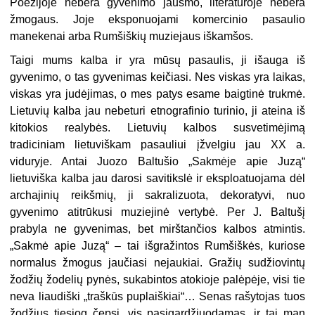
Poezijoje nebėra gyvenimo jausmo, literatūroje nebėra
žmogaus. Joje eksponuojami komercinio pasaulio
manekenai arba Rumšiškių muziejaus iškamšos.
Taigi mums kalba ir yra mūsų pasaulis, ji išauga iš
gyvenimo, o tas gyvenimas keičiasi. Nes viskas yra laikas,
viskas yra judėjimas, o mes patys esame baigtinė trukmė.
Lietuvių kalba jau nebeturi etnografinio turinio, ji ateina iš
kitokios realybės. Lietuvių kalbos susvetimėjimą
tradiciniam lietuviškam pasauliui įžvelgiu jau XX a.
viduryje. Antai Juozo Baltušio „Sakmėje apie Juzą“
lietuviška kalba jau darosi savitikslė ir eksploatuojama dėl
archajinių reikšmių, ji sakralizuota, dekoratyvi, nuo
gyvenimo atitrūkusi muziejinė vertybė. Per J. Baltušį
prabyla ne gyvenimas, bet mirštančios kalbos atmintis.
„Sakmė apie Juzą“ – tai išgražintos Rumšiškės, kuriose
normalus žmogus jaučiasi nejaukiai. Gražių sudžiovintų
žodžių žodelių pynės, sukabintos atokioje palėpėje, visi tie
neva liaudiški „traškūs puplaiškiai“… Senas rašytojas tuos
žodžius tiesiog čepsi, vis pasigardžiuodamas, ir tai man