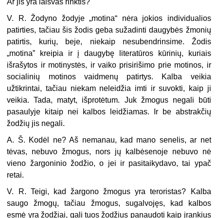
Ar jis yra laisvas rinktis?
V. R. Žodyno žodyje „motina“ nėra jokios individualios
patirties, tačiau šis žodis geba sužadinti daugybės žmonių
patirtis, kurių, beje, niekaip nesubendrinsime. Žodis
„motina” kreipia ir į daugybę literatūros kūrinių, kuriais
išrašytos ir motinystės, ir vaiko prisirišimo prie motinos, ir
socialinių motinos vaidmenų patirtys. Kalba veikia
užtikrintai, tačiau niekam neleidžia imti ir suvokti, kaip ji
veikia. Tada, matyt, išprotėtum. Juk žmogus negali būti
pasaulyje kitaip nei kalbos leidžiamas. Ir be abstrakčių
žodžių jis negali.
A. Š. Kodėl ne? Aš nemanau, kad mano senelis, ar net
tėvas, nebuvo žmogus, nors jų kalbėsenoje nebuvo nė
vieno žargoninio žodžio, o jei ir pasitaikydavo, tai ypač
retai.
V. R. Teigi, kad žargono žmogus yra teroristas? Kalba
saugo žmogų, tačiau žmogus, sugalvojęs, kad kalbos
esmė yra žodžiai, gali tuos žodžius panaudoti kaip įrankius