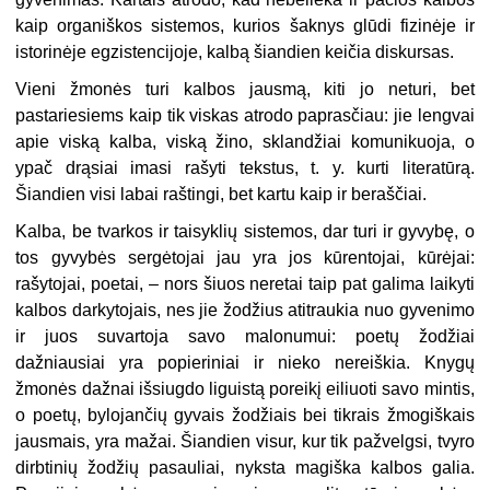
kaip organiškos sistemos, kurios šaknys glūdi fizinėje ir
istorinėje egzistencijoje, kalbą šiandien keičia diskursas.
Vieni žmonės turi kalbos jausmą, kiti jo neturi, bet
pastariesiems kaip tik viskas atrodo paprasčiau: jie lengvai
apie viską kalba, viską žino, sklandžiai komunikuoja, o
ypač drąsiai imasi rašyti tekstus, t. y. kurti literatūrą.
Šiandien visi labai raštingi, bet kartu kaip ir beraščiai.
Kalba, be tvarkos ir taisyklių sistemos, dar turi ir gyvybę, o
tos gyvybės sergėtojai jau yra jos kūrentojai, kūrėjai:
rašytojai, poetai, – nors šiuos neretai taip pat galima laikyti
kalbos darkytojais, nes jie žodžius atitraukia nuo gyvenimo
ir juos suvartoja savo malonumui: poetų žodžiai
dažniausiai yra popieriniai ir nieko nereiškia. Knygų
žmonės dažnai išsiugdo liguistą poreikį eiliuoti savo mintis,
o poetų, bylojančių gyvais žodžiais bei tikrais žmogiškais
jausmais, yra mažai. Šiandien visur, kur tik pažvelgsi, tvyro
dirbtinių žodžių pasauliai, nyksta magiška kalbos galia.