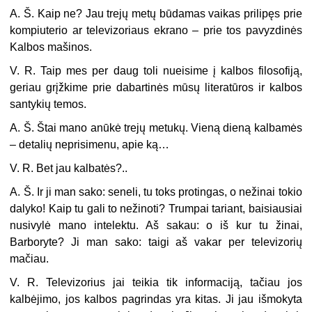
A. Š. Kaip ne? Jau trejų metų būdamas vaikas prilipęs prie
kompiuterio ar televizoriaus ekrano – prie tos pavyzdinės
Kalbos mašinos.
V. R. Taip mes per daug toli nueisime į kalbos filosofiją,
geriau grįžkime prie dabartinės mūsų literatūros ir kalbos
santykių temos.
A. Š. Štai mano anūkė trejų metukų. Vieną dieną kalbamės
– detalių neprisimenu, apie ką…
V. R. Bet jau kalbatės?..
A. Š. Ir ji man sako: seneli, tu toks protingas, o nežinai tokio
dalyko! Kaip tu gali to nežinoti? Trumpai tariant, baisiausiai
nusivylė mano intelektu. Aš sakau: o iš kur tu žinai,
Barboryte? Ji man sako: taigi aš vakar per televizorių
mačiau.
V. R. Televizorius jai teikia tik informaciją, tačiau jos
kalbėjimo, jos kalbos pagrindas yra kitas. Ji jau išmokyta