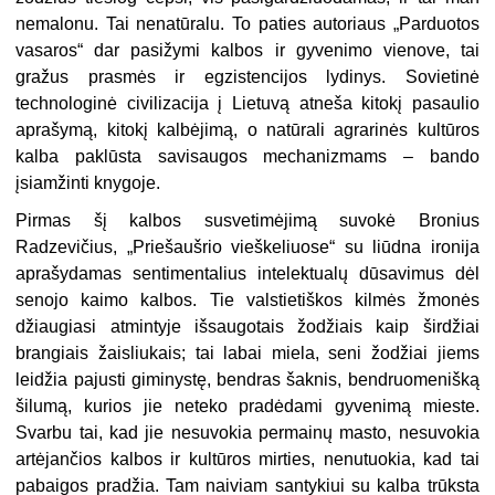
nemalonu. Tai nenatūralu. To paties autoriaus „Parduotos
vasaros“ dar pasižymi kalbos ir gyvenimo vienove, tai
gražus prasmės ir egzistencijos lydinys. Sovietinė
technologinė civilizacija į Lietuvą atneša kitokį pasaulio
aprašymą, kitokį kalbėjimą, o natūrali agrarinės kultūros
kalba paklūsta savisaugos mechanizmams – bando
įsiamžinti knygoje.
Pirmas šį kalbos susvetimėjimą suvokė Bronius
Radzevičius, „Priešaušrio vieškeliuose“ su liūdna ironija
aprašydamas sentimentalius intelektualų dūsavimus dėl
senojo kaimo kalbos. Tie valstietiškos kilmės žmonės
džiaugiasi atmintyje išsaugotais žodžiais kaip širdžiai
brangiais žaisliukais; tai labai miela, seni žodžiai jiems
leidžia pajusti giminystę, bendras šaknis, bendruomenišką
šilumą, kurios jie neteko pradėdami gyvenimą mieste.
Svarbu tai, kad jie nesuvokia permainų masto, nesuvokia
artėjančios kalbos ir kultūros mirties, nenutuokia, kad tai
pabaigos pradžia. Tam naiviam santykiui su kalba trūksta