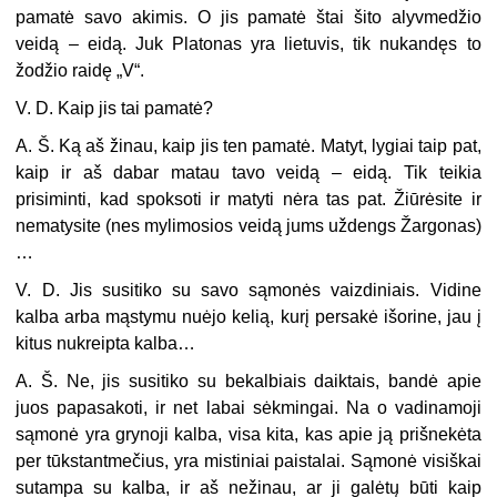
pamatė savo akimis. O jis pamatė štai šito alyvmedžio
veidą – eidą. Juk Platonas yra lietuvis, tik nukandęs to
žodžio raidę „V“.
V. D. Kaip jis tai pamatė?
A. Š. Ką aš žinau, kaip jis ten pamatė. Matyt, lygiai taip pat,
kaip ir aš dabar matau tavo veidą – eidą. Tik teikia
prisiminti, kad spoksoti ir matyti nėra tas pat. Žiūrėsite ir
nematysite (nes mylimosios veidą jums uždengs Žargonas)
…
V. D. Jis susitiko su savo sąmonės vaizdiniais. Vidine
kalba arba mąstymu nuėjo kelią, kurį persakė išorine, jau į
kitus nukreipta kalba…
A. Š. Ne, jis susitiko su bekalbiais daiktais, bandė apie
juos papasakoti, ir net labai sėkmingai. Na o vadinamoji
sąmonė yra grynoji kalba, visa kita, kas apie ją prišnekėta
per tūkstantmečius, yra mistiniai paistalai. Sąmonė visiškai
sutampa su kalba, ir aš nežinau, ar ji galėtų būti kaip