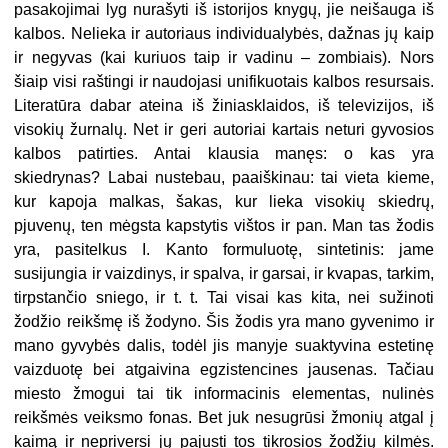
pasakojimai lyg nurašyti iš istorijos knygų, jie neišauga iš
kalbos. Nelieka ir autoriaus individualybės, dažnas jų kaip
ir negyvas (kai kuriuos taip ir vadinu – zombiais). Nors
šiaip visi raštingi ir naudojasi unifikuotais kalbos resursais.
Literatūra dabar ateina iš žiniasklaidos, iš televizijos, iš
visokių žurnalų. Net ir geri autoriai kartais neturi gyvosios
kalbos patirties. Antai klausia manęs: o kas yra
skiedrynas? Labai nustebau, paaiškinau: tai vieta kieme,
kur kapoja malkas, šakas, kur lieka visokių skiedrų,
pjuvenų, ten mėgsta kapstytis vištos ir pan. Man tas žodis
yra, pasitelkus I. Kanto formuluotę, sintetinis: jame
susijungia ir vaizdinys, ir spalva, ir garsai, ir kvapas, tarkim,
tirpstančio sniego, ir t. t. Tai visai kas kita, nei sužinoti
žodžio reikšmę iš žodyno. Šis žodis yra mano gyvenimo ir
mano gyvybės dalis, todėl jis manyje suaktyvina estetinę
vaizduotę bei atgaivina egzistencines jausenas. Tačiau
miesto žmogui tai tik informacinis elementas, nulinės
reikšmės veiksmo fonas. Bet juk nesugrūsi žmonių atgal į
kaimą ir nepriversi jų pajusti tos tikrosios žodžių kilmės.