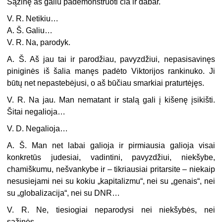
Sąžinę aš galiu pademonstruoti čia ir dabar.
V. R. Netikiu…
A. Š. Galiu…
V. R. Na, parodyk.
A. Š. Aš jau tai ir parodžiau, pavyzdžiui, nepasisavinęs
piniginės iš šalia manęs padėto Viktorijos rankinuko. Ji
būtų net nepastebėjusi, o aš būčiau smarkiai praturtėjęs.
V. R. Na jau. Man nematant ir stalą gali į kišenę įsikišti.
Šitai negalioja…
V. D. Negalioja…
A. Š. Man net labai galioja ir pirmiausia galioja visai
konkretūs judesiai, vadintini, pavyzdžiui, niekšybe,
chamiškumu, nešvankybe ir – tikriausiai pritarsite – niekaip
nesusiejami nei su kokiu „kapitalizmu“, nei su „genais“, nei
su „globalizacija“, nei su DNR…
V. R. Ne, tiesiogiai neparodysi nei niekšybės, nei
sąžinės…