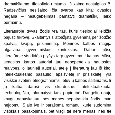
dramatiškumo, filosofinio rimtumo. Iš kaimo nostalgijos B.
Radzevičius nesišaipo, čia svarbu kas kita: dvasios
negalia – nesugebėjimas pamatyti dramatiškų laiko
permainų.
Literatūroje gyvas žodis yra tas, kuris tiesiogiai leidžia
pajusti tikrovę. Skaitantysis atpažįsta gyvenimą per žodžio
spalvą, kvapą, prisiminimą. Meninės kalbos magija
atgaivina gyvenimiškus kontekstus. Dabar mūsų
literatūroje vis didėja plyšys tarp gyvenimo ir kalbos. Mūsų
senosios kartos autoriai jau nebeperteikia naujosios
realybės, o jaunieji autoriai, atėję į literatūrą jau iš kito,
intelektualesnio pasaulio, apsišvietę ir prisiskaitę, yra
visiškai svetimi etnografiniams lietuvių kalbos šaltiniams. Ir
jų kalba darosi vis skurdesnė: intelektualizuota,
technologiška, informatyvi, tarsi popierinė. Daugelio naujų
knygų nepaskaitau, nes manęs nepatraukia žodis, man
neįdomu. Šiaip lyg ir parašoma romanų, kurie sudomina
visokiais pasakojimais, bet visgi tai nėra menas, nes tie