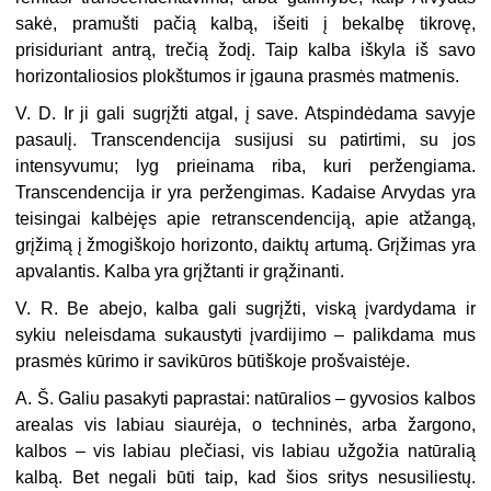
sakė, pramušti pačią kalbą, išeiti į bekalbę tikrovę,
prisiduriant antrą, trečią žodį. Taip kalba iškyla iš savo
horizontaliosios plokštumos ir įgauna prasmės matmenis.
V. D. Ir ji gali sugrįžti atgal, į save. Atspindėdama savyje
pasaulį. Transcendencija susijusi su patirtimi, su jos
intensyvumu; lyg prieinama riba, kuri peržengiama.
Transcendencija ir yra peržengimas. Kadaise Arvydas yra
teisingai kalbėjęs apie retranscendenciją, apie atžangą,
grįžimą į žmogiškojo horizonto, daiktų artumą. Grįžimas yra
apvalantis. Kalba yra grįžtanti ir grąžinanti.
V. R. Be abejo, kalba gali sugrįžti, viską įvardydama ir
sykiu neleisdama sukaustyti įvardijimo – palikdama mus
prasmės kūrimo ir savikūros būtiškoje prošvaistėje.
A. Š. Galiu pasakyti paprastai: natūralios – gyvosios kalbos
arealas vis labiau siaurėja, o techninės, arba žargono,
kalbos – vis labiau plečiasi, vis labiau užgožia natūralią
kalbą. Bet negali būti taip, kad šios sritys nesusiliestų.