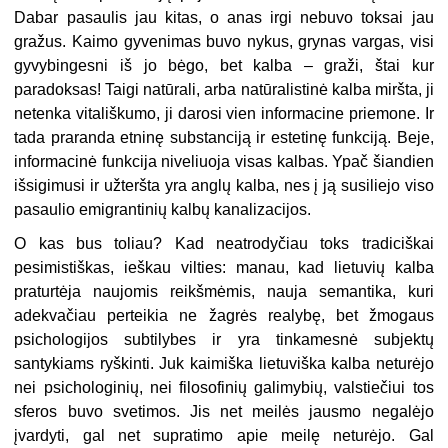
Dabar pasaulis jau kitas, o anas irgi nebuvo toksai jau
gražus. Kaimo gyvenimas buvo nykus, grynas vargas, visi
gyvybingesni iš jo bėgo, bet kalba – graži, štai kur
paradoksas! Taigi natūrali, arba natūralistinė kalba miršta, ji
netenka vitališkumo, ji darosi vien informacine priemone. Ir
tada praranda etninę substanciją ir estetinę funkciją. Beje,
informacinė funkcija niveliuoja visas kalbas. Ypač šiandien
išsigimusi ir užteršta yra anglų kalba, nes į ją susiliejo viso
pasaulio emigrantinių kalbų kanalizacijos.
O kas bus toliau? Kad neatrodyčiau toks tradiciškai
pesimistiškas, ieškau vilties: manau, kad lietuvių kalba
praturtėja naujomis reikšmėmis, nauja semantika, kuri
adekvačiau perteikia ne žagrės realybę, bet žmogaus
psichologijos subtilybes ir yra tinkamesnė subjektų
santykiams ryškinti. Juk kaimiška lietuviška kalba neturėjo
nei psichologinių, nei filosofinių galimybių, valstiečiui tos
sferos buvo svetimos. Jis net meilės jausmo negalėjo
įvardyti, gal net supratimo apie meilę neturėjo. Gal