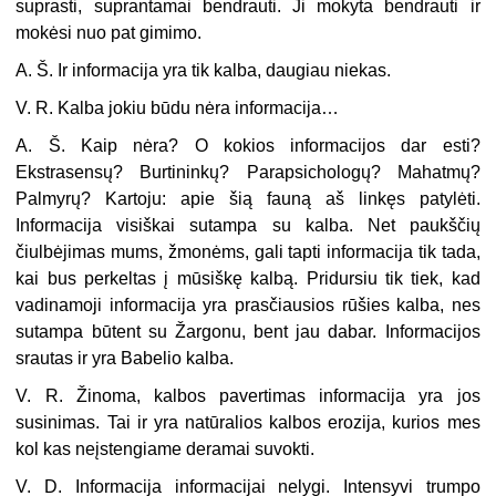
suprasti, suprantamai bendrauti. Ji mokyta bendrauti ir
mokėsi nuo pat gimimo.
A. Š. Ir informacija yra tik kalba, daugiau niekas.
V. R. Kalba jokiu būdu nėra informacija…
A. Š. Kaip nėra? O kokios informacijos dar esti?
Ekstrasensų? Burtininkų? Parapsichologų? Mahatmų?
Palmyrų? Kartoju: apie šią fauną aš linkęs patylėti.
Informacija visiškai sutampa su kalba. Net paukščių
čiulbėjimas mums, žmonėms, gali tapti informacija tik tada,
kai bus perkeltas į mūsiškę kalbą. Pridursiu tik tiek, kad
vadinamoji informacija yra prasčiausios rūšies kalba, nes
sutampa būtent su Žargonu, bent jau dabar. Informacijos
srautas ir yra Babelio kalba.
V. R. Žinoma, kalbos pavertimas informacija yra jos
susinimas. Tai ir yra natūralios kalbos erozija, kurios mes
kol kas neįstengiame deramai suvokti.
V. D. Informacija informacijai nelygi. Intensyvi trumpo