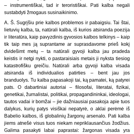
– instrumentiškai, tad ir teroristiškai. Pati kalba negali
sustabdyti žmogaus susinaikinimo.
A. Š. Sugrįšiu prie kalbos problemos ir pabaigsiu. Tai štai,
lietuvių kalba, ta, natūrali kalba, iš kurios atsiranda poezija
ir literatūra, kaip pavyzdinis gyvosios kalbos telkinys – kaip
tik taip mes ją suprantame ar suprasdavome prieš kokį
dvidešimt metų – ta natūrali gyvoji kalba jau pradeda
keistis ir netgi nykti, o pastaraisiais metais ji nyksta tiesiog
katastrofišku greičiu. Natūrali arba gyvoji kalba visada
atsiranda iš individualios patirties – bent jau jos
branduolys. Tu kalba papasakoji tai, ką pamatei, ką patyrei
pats. O dabartiniai autoriai – filosofai, literatai, fizikai,
genetikai, žurnalistai, politikai, propagandininkai, ideologai,
tautos vadai ir bomžai – jie dažniausiai pasakoja apie tuos
dalykus, kurių patys visiškai nepatyrė, o aklai perėmė iš
Babelio kalbos, iš globalinių žargonų arsenalo. Pati kalba
jiems atnešė visus tuos niekam nepriklausančius žodžius.
Galima pasakyti labai paprastai: žargonas visada yra