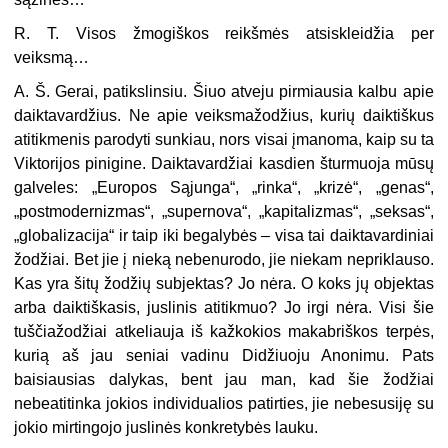
R. T. Visos žmogiškos reikšmės atsiskleidžia per
veiksmą…
A. Š. Gerai, patikslinsiu. Šiuo atveju pirmiausia kalbu apie
daiktavardžius. Ne apie veiksmažodžius, kurių daiktiškus
atitikmenis parodyti sunkiau, nors visai įmanoma, kaip su ta
Viktorijos pinigine. Daiktavardžiai kasdien šturmuoja mūsų
galveles: „Europos Sąjunga“, „rinka“, „krizė“, „genas“,
„postmodernizmas“, „supernova“, „kapitalizmas“, „seksas“,
„globalizacija“ ir taip iki begalybės – visa tai daiktavardiniai
žodžiai. Bet jie į nieką nebenurodo, jie niekam nepriklauso.
Kas yra šitų žodžių subjektas? Jo nėra. O koks jų objektas
arba daiktiškasis, juslinis atitikmuo? Jo irgi nėra. Visi šie
tuščiažodžiai atkeliauja iš kažkokios makabriškos terpės,
kurią aš jau seniai vadinu Didžiuoju Anonimu. Pats
baisiausias dalykas, bent jau man, kad šie žodžiai
nebeatitinka jokios individualios patirties, jie nebesusiję su
jokio mirtingojo juslinės konkretybės lauku.