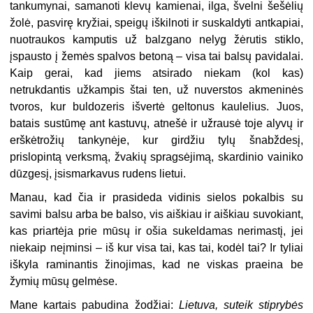
tankumynai, samanoti klevų kamienai, ilga, švelni šešėlių
žolė, pasvirę kryžiai, speigų iškilnoti ir suskaldyti antkapiai,
nuotraukos kamputis už balzgano nelyg žėrutis stiklo,
įspausto į žemės spalvos betoną – visa tai balsų pavidalai.
Kaip gerai, kad jiems atsirado niekam (kol kas)
netrukdantis užkampis štai ten, už nuverstos akmeninės
tvoros, kur buldozeris išvertė geltonus kaulelius. Juos,
batais sustūmę ant kastuvų, atnešė ir užrausė toje alyvų ir
erškėtrožių tankynėje, kur girdžiu tylų šnabždesį,
prislopintą verksmą, žvakių spragsėjimą, skardinio vainiko
dūzgesį, įsismarkavus rudens lietui.
Manau, kad čia ir prasideda vidinis sielos pokalbis su
savimi balsu arba be balso, vis aiškiau ir aiškiau suvokiant,
kas priartėja prie mūsų ir ošia sukeldamas nerimastį, jei
niekaip neįminsi – iš kur visa tai, kas tai, kodėl tai? Ir tyliai
iškyla raminantis žinojimas, kad ne viskas praeina be
žymių mūsų gelmėse.
Mane kartais pabudina žodžiai:
Lietuva, suteik stiprybės