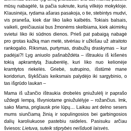
mūsų nabagėlė, ta pačia suknute, kurią vilkėjo mokykloje.
Klausinėja, rydama ašaras pasakoja, o tie, stebintys mudvi,
vis praneša, kiek dar liko laiko kalbėtis. Tokiais balsais,
vaikeli, greičiausiai bus žmonėms skelbiama, kiek akimirkų
svietui liko iki sūdnos dienos. Prieš pat pabaigą nabagė
pro grotas kažką man metė, stvėriau ir užkišau už atraitoto
rankogalio. Riksmas, purtymas, drabužių draskymas – kur
padėjai?! Lyg aniuolo pašnabždėta – ištraukiu iš kišenės
tokią apkramtytą žiauberėlę, kuri liko nuo kelionėje
kramtytos riekelės. Griebė, sutrupino, išstūmė mane
koridoriun, šlykščiais keiksmais palydėjo iki sargybinio, o
tas išgrūdo laukan –
Mama iš užančio ištraukia drobelės gniužulėlį ir paprašo
uždegti lempą. Išvyniotame gniužulėlyje – rožančius. Imk,
sako Mama, priglausk prie lūpų… Laikau ant delno sesers
mums siunčiamą žinią ir sopulingosios bei garbingosios
dalių karoliukuose pastebiu raideles. Pasisuku arčiau
šviesos:
Lietuva, suteik stiprybės neišduoti laisvės
.