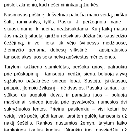
prislėk akmeniu, kad nešeimininkautų žiurkės.
Nusimovus pirštinę, Ji švelniai paliečia mano veidą, pirštai
šalti, raminantys, tylūs. Paskui Ji peržegnoja mane –
skuosk namo! Ir nueina neatsisukdama. Kurį laiką matau
Jos mažutį siluetą, girdžiu retsykiais dūžtančio sausledžio
čežėjimą, ir vėl lieka tik vėjo švilpesys medžiuose,
žiemryčio genama debesų vilkstinė – apsipratusios
tamsoje akys juos seka nelyg apšviestus mėnesienos.
Tarytum kažkieno stumtelėtas, peršoku griovį, patraukiu
prie prūskapinių – tamsuoja medžių siena, boluoja alyvų
sąžalyno pašaknėse sniego lopai. Sustoju, įsiklausau,
pritupiu, įtempiu žvilgsnį – nė dvasios. Pasuku kairiau, kur
stūkso du augaloti klevai, ir pamatau juos – boluoja
marškiniai, sniego juosta prie gyvatvorės, numestos dvi
sukryžiuotos lentos. Prieinu, pasilenkiu – visi keturi be
veidų, virš pečių gūdi tamsa, tarsi ten gulėtų tamsesnis už
naktį šešėlis. Rankos nustumtos žemyn, tarytum laiko
tarpkojuos įkaltus kuolus. Ištraukiu juo, nusviedžiu už