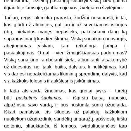
beribiškumą. Užtektų pastangų sulaikyti viską kiek galima
ilgiau toje tamsoje, gaubiamoje vos įžvelgiamo švytėjimo.
Tačiau, regis, akimirka prarasta, žodžiai nesuprasti, ir tai,
kas glūdi už atminties, gal jau ir už suvokiamos istorijos
ribų, niekados manęs nepasieks, pakeisdami daug ką
supaprastinantį kasdieniškumą. Viską sunaikino nuovargis,
abejingumas viskam, kam reikalinga įtampa ir
pasiaukojimas. O gal – vien žmogiškiausias padorumas?
Viską sunaikino rambėjanti siela, atbunkanti atsakomybė
už didesnius, nei jauki buitis, dalykus. Ir netikėjimas, kad
vis dar esi nepakeičiamas likiminių sprendimų dalyvis, kad
yra kažkoks tolesnis ir aukštesnis įsikūnijimas.
Ir tada atsiranda žinojimas, kas greitai įvyks – turėtų
būti
paskutinis šaukimas
, – išgirsiu balsą, nubusiu,
atpažinsiu savo vardą, ir bus nustumta sunki užuolaida.
Iškart pamatysiu tris siluetus už palaikių, kažkokiom
nuoliekom užgriozdintų sandėlių ar garažų, apšviestų tirštu
geltoniu, bliaukiančiu iš lempos, svirduliuojančios tarp