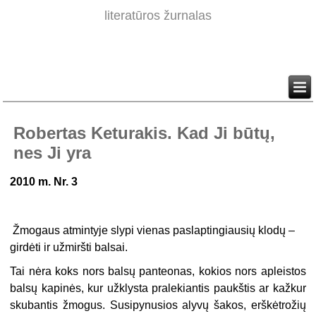
literatūros žurnalas
Robertas Keturakis. Kad Ji būtų,
nes Ji yra
2010 m. Nr. 3
Žmogaus atmintyje slypi vienas paslaptingiausių klodų –
girdėti ir užmiršti balsai.
Tai nėra koks nors balsų panteonas, kokios nors apleistos
balsų kapinės, kur užklysta pralekiantis paukštis ar kažkur
skubantis žmogus. Susipynusios alyvų šakos, erškėtrožių