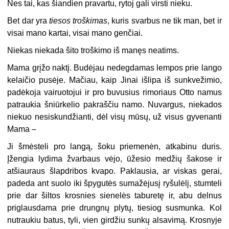
Nes tai, kas šiandien pravartu, rytoj gali virsti nieku.
Bet dar yra
tiesos troškimas
, kuris svarbus ne tik man, bet ir
visai mano kartai, visai mano genčiai.
Niekas niekada šito troškimo iš manęs neatims.
Mama grįžo naktį. Budėjau nedegdamas lempos prie lango
kelaičio pusėje. Mačiau, kaip Jinai išlipa iš sunkvežimio,
padėkoja vairuotojui ir pro buvusius rimoriaus Otto namus
patraukia šniūrkelio pakraščiu namo. Nuvargus, niekados
niekuo nesiskundžianti, dėl visų mūsų, už visus gyvenanti
Mama –
Ji šmėsteli pro langą, šoku priemenėn, atkabinu duris.
Įžengia lydima žvarbaus vėjo, ūžesio medžių šakose ir
atšiauraus šlapdribos kvapo. Paklausia, ar viskas gerai,
padeda ant suolo iki špygutės sumažėjusį ryšulėlį, stumteli
prie dar šiltos krosnies sienelės taburetę ir, abu delnus
priglausdama prie drungnų plytų, tiesiog susmunka. Kol
nutraukiu batus, tyli, vien girdžiu sunkų alsavimą. Krosnyje