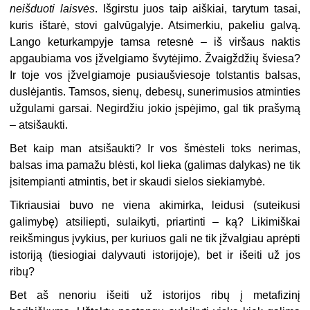
neišduoti laisvės
. Išgirstu juos taip aiškiai, tarytum tasai,
kuris ištarė, stovi galvūgalyje. Atsimerkiu, pakeliu galvą.
Lango keturkampyje tamsa retesnė – iš viršaus naktis
apgaubiama vos įžvelgiamo švytėjimo. Žvaigždžių šviesa?
Ir toje vos įžvelgiamoje pusiaušviesoje tolstantis balsas,
duslėjantis. Tamsos, sienų, debesų, sunerimusios atminties
užgulami garsai. Negirdžiu jokio įspėjimo, gal tik prašymą
– atsišaukti.
Bet kaip man atsišaukti? Ir vos šmėsteli toks nerimas,
balsas ima pamažu blėsti, kol lieka (galimas dalykas) ne tik
įsitempianti atmintis, bet ir skaudi sielos siekiamybė.
Tikriausiai buvo ne viena akimirka, leidusi (suteikusi
galimybę) atsiliepti, sulaikyti, priartinti – ką? Likimiškai
reikšmingus įvykius, per kuriuos gali ne tik įžvalgiau aprėpti
istoriją (tiesiogiai dalyvauti istorijoje), bet ir išeiti už jos
ribų?
Bet aš nenoriu išeiti už istorijos ribų į metafizinį