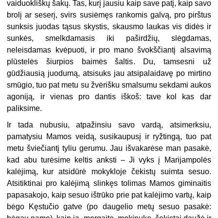
vaiduokliškų šakų. Tas, kurį jausiu kaip save patį, kaip savo
brolį ar seserį, svirs susiėmęs rankomis galvą, pro pirštus
sunksis juodas tąsus skystis, skausmo laukas vis didės ir
sunkės, smelkdamasis iki paširdžių, slėgdamas,
neleisdamas kvėpuoti, ir pro mano švokščiantį alsavimą
plūstelės šiurpios baimės šaltis. Du, tamsesni už
gūdžiausią juodumą, atsisuks jau atsipalaidavę po mirtino
smūgio, tuo pat metu su žvėrišku smalsumu sekdami aukos
agoniją, ir vienas pro dantis iškoš: tave kol kas dar
paliksime.
Ir tada nubusiu, atpažinsiu savo vardą, atsimerksiu,
pamatysiu Mamos veidą, susikaupusį ir ryžtingą, tuo pat
metu šviečiantį tyliu gerumu. Jau išvakarėse man pasakė,
kad abu turėsime keltis anksti – Ji vyks į Marijampolės
kalėjimą, kur atsidūrė mokykloje čekistų suimta sesuo.
Atsitiktinai pro kalėjimą slinkęs tolimas Mamos giminaitis
papasakojo, kaip sesuo ištrūko prie pat kalėjimo vartų, kaip
bėgo Kęstučio gatve (po daugelio metų sesuo pasakė: