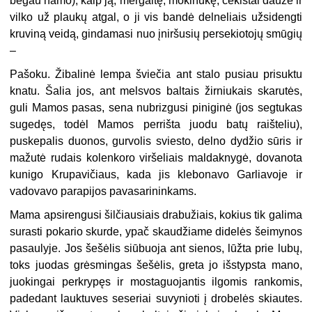
bėgau namo), kaip ją, mergaitę, mokinukę, čekistai daužė ir
vilko už plaukų atgal, o ji vis bandė delneliais užsidengti
kruviną veidą, gindamasi nuo įniršusių persekiotojų smūgių
–
Pašoku. Žibalinė lempa šviečia ant stalo pusiau prisuktu
knatu. Šalia jos, ant melsvos baltais žirniukais skarutės,
guli Mamos pasas, sena nubrizgusi piniginė (jos segtukas
sugedęs, todėl Mamos perrišta juodu batų raišteliu),
puskepalis duonos, gurvolis sviesto, delno dydžio sūris ir
mažutė rudais kolenkoro viršeliais maldaknygė, dovanota
kunigo Krupavičiaus, kada jis klebonavo Garliavoje ir
vadovavo parapijos pavasarininkams.
Mama apsirengusi šilčiausiais drabužiais, kokius tik galima
surasti pokario skurde, ypač skaudžiame didelės šeimynos
pasaulyje. Jos šešėlis siūbuoja ant sienos, lūžta prie lubų,
toks juodas grėsmingas šešėlis, greta jo išstypsta mano,
juokingai perkrypęs ir mostaguojantis ilgomis rankomis,
padedant lauktuves seseriai suvynioti į drobelės skiautes.