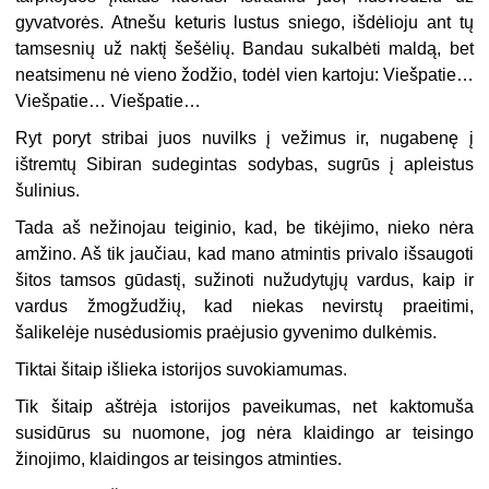
gyvatvorės. Atnešu keturis lustus sniego, išdėlioju ant tų
tamsesnių už naktį šešėlių. Bandau sukalbėti maldą, bet
neatsimenu nė vieno žodžio, todėl vien kartoju: Viešpatie…
Viešpatie… Viešpatie…
Ryt poryt stribai juos nuvilks į vežimus ir, nugabenę į
ištremtų Sibiran sudegintas sodybas, sugrūs į apleistus
šulinius.
Tada aš nežinojau teiginio, kad, be tikėjimo, nieko nėra
amžino. Aš tik jaučiau, kad mano atmintis privalo išsaugoti
šitos tamsos gūdastį, sužinoti nužudytųjų vardus, kaip ir
vardus žmogžudžių, kad niekas nevirstų praeitimi,
šalikelėje nusėdusiomis praėjusio gyvenimo dulkėmis.
Tiktai šitaip išlieka istorijos suvokiamumas.
Tik šitaip aštrėja istorijos paveikumas, net kaktomuša
susidūrus su nuomone, jog nėra klaidingo ar teisingo
žinojimo, klaidingos ar teisingos atminties.