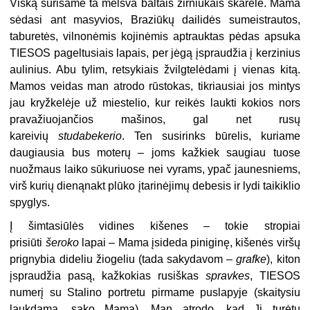
Viską surišame ta melsva baltais žirniukais skarele. Mama
sėdasi ant masyvios, Braziūkų dailidės sumeistrautos,
taburetės, vilnonėmis kojinėmis aptrauktas pėdas apsuka
TIESOS pageltusiais lapais, per jėgą įspraudžia į kerzinius
aulinius. Abu tylim, retsykiais žvilgtelėdami į vienas kitą.
Mamos veidas man atrodo rūstokas, tikriausiai jos mintys
jau kryžkelėje už miestelio, kur reikės laukti kokios nors
pravažiuojančios mašinos, gal net rusų
kareivių
studabekerio
. Ten susirinks būrelis, kuriame
daugiausia bus moterų – joms kažkiek saugiau tuose
nuožmaus laiko sūkuriuose nei vyrams, ypač jaunesniems,
virš kurių dienąnakt plūko įtarinėjimų debesis ir lydi taikiklio
spyglys.
Į šimtasiūlės vidines kišenes – tokie stropiai
prisiūti
šeroko
lapai – Mama įsideda piniginę, kišenės viršų
prignybia dideliu žiogeliu (tada sakydavom –
grafke
), kiton
įspraudžia pasą, kažkokias rusiškas
spravkes
, TIESOS
numerį su Stalino portretu pirmame puslapyje (skaitysiu
laukdama, sako Mama). Man atrodo, kad Ji turėtų