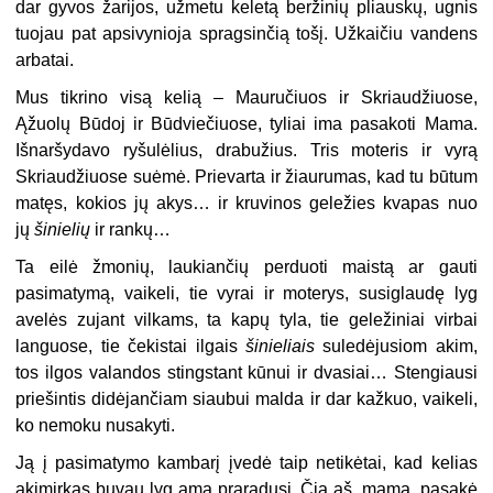
dar gyvos žarijos, užmetu keletą beržinių pliauskų, ugnis
tuojau pat apsivynioja spragsinčią tošį. Užkaičiu vandens
arbatai.
Mus tikrino visą kelią – Mauručiuos ir Skriaudžiuose,
Ąžuolų Būdoj ir Būdviečiuose, tyliai ima pasakoti Mama.
Išnaršydavo ryšulėlius, drabužius. Tris moteris ir vyrą
Skriaudžiuose suėmė. Prievarta ir žiaurumas, kad tu būtum
matęs, kokios jų akys… ir kruvinos geležies kvapas nuo
jų
šinielių
ir rankų…
Ta eilė žmonių, laukiančių perduoti maistą ar gauti
pasimatymą, vaikeli, tie vyrai ir moterys, susiglaudę lyg
avelės zujant vilkams, ta kapų tyla, tie geležiniai virbai
languose, tie čekistai ilgais
šinieliais
suledėjusiom akim,
tos ilgos valandos stingstant kūnui ir dvasiai… Stengiausi
priešintis didėjančiam siaubui malda ir dar kažkuo, vaikeli,
ko nemoku nusakyti.
Ją į pasimatymo kambarį įvedė taip netikėtai, kad kelias
akimirkas buvau lyg amą praradusi. Čia aš, mama, pasakė