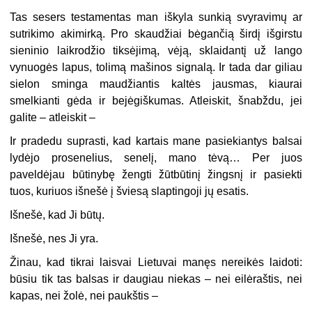
Tas sesers testamentas man iškyla sunkią svyravimų ar
sutrikimo akimirką. Pro skaudžiai bėgančią širdį išgirstu
sieninio laikrodžio tiksėjimą, vėją, sklaidantį už lango
vynuogės lapus, tolimą mašinos signalą. Ir tada dar giliau
sielon sminga maudžiantis kaltės jausmas, kiaurai
smelkianti gėda ir bejėgiškumas. Atleiskit, šnabždu, jei
galite – atleiskit –
Ir pradedu suprasti, kad kartais mane pasiekiantys balsai
lydėjo prosenelius, senelį, mano tėvą… Per juos
paveldėjau būtinybę žengti žūtbūtinį žingsnį ir pasiekti
tuos, kuriuos išnešė į šviesą slaptingoji jų esatis.
Išnešė, kad Ji būtų.
Išnešė, nes Ji yra.
Žinau, kad tikrai laisvai Lietuvai manęs nereikės laidoti:
būsiu tik tas balsas ir daugiau niekas – nei eilėraštis, nei
kapas, nei žolė, nei paukštis –