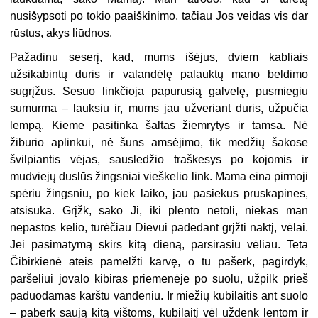
nusišypsoti po tokio paaiškinimo, tačiau Jos veidas vis dar
rūstus, akys liūdnos.
Pažadinu seserį, kad, mums išėjus, dviem kabliais
užsikabintų duris ir valandėlę palauktų mano beldimo
sugrįžus. Sesuo linkčioja papurusią galvelę, pusmiegiu
sumurma – lauksiu ir, mums jau užveriant duris, užpučia
lempą. Kieme pasitinka šaltas žiemrytys ir tamsa. Nė
žiburio aplinkui, nė šuns amsėjimo, tik medžių šakose
švilpiantis vėjas, sausledžio traškesys po kojomis ir
mudviejų duslūs žingsniai vieškelio link. Mama eina pirmoji
spėriu žingsniu, po kiek laiko, jau pasiekus prūskapines,
atsisuka. Grįžk, sako Ji, iki plento netoli, niekas man
nepastos kelio, turėčiau Dievui padedant grįžti naktį, vėlai.
Jei pasimatymą skirs kitą dieną, parsirasiu vėliau. Teta
Čibirkienė ateis pamelžti karvę, o tu pašerk, pagirdyk,
paršeliui jovalo kibiras priemenėje po suolu, užpilk prieš
paduodamas karštu vandeniu. Ir miežių kubilaitis ant suolo
– paberk saują kitą vištoms, kubilaitį vėl uždenk lentom ir