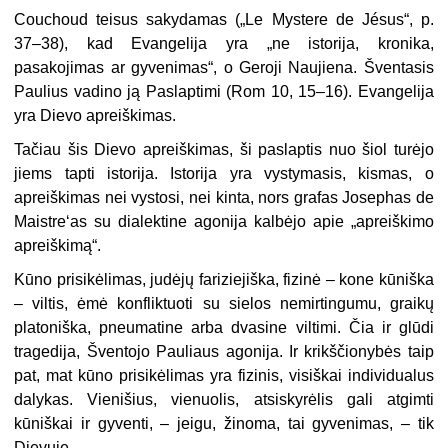
Couchoud teisus sakydamas („Le Mystere de Jésus“, p.
37–38), kad Evangelija yra „ne istorija, kronika,
pasakojimas ar gyvenimas“, o Geroji Naujiena. Šventasis
Paulius vadino ją Paslaptimi (Rom 10, 15–16). Evangelija
yra Dievo apreiškimas.
Tačiau šis Dievo apreiškimas, ši paslaptis nuo šiol turėjo
jiems tapti istorija. Istorija yra vystymasis, kismas, o
apreiškimas nei vystosi, nei kinta, nors grafas Josephas de
Maistre‘as su dialektine agonija kalbėjo apie „apreiškimo
apreiškimą“.
Kūno prisikėlimas, judėjų fariziejiška, fizinė – kone kūniška
– viltis, ėmė konfliktuoti su sielos nemirtingumu, graikų
platoniška, pneumatine arba dvasine viltimi. Čia ir glūdi
tragedija, Šventojo Pauliaus agonija. Ir krikščionybės taip
pat, mat kūno prisikėlimas yra fizinis, visiškai individualus
dalykas. Vienišius, vienuolis, atsiskyrėlis gali atgimti
kūniškai ir gyventi, – jeigu, žinoma, tai gyvenimas, – tik
Dievuje.