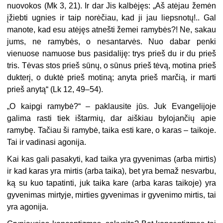
nuovokos (Mk 3, 21). Ir dar Jis kalbėjęs: „Aš atėjau žemėn
įžiebti ugnies ir taip norėčiau, kad ji jau liepsnotų!.. Gal
manote, kad esu atėjęs atnešti žemei ramybės?! Ne, sakau
jums, ne ramybės, o nesantarvės. Nuo dabar penki
vienuose namuose bus pasidaliję: trys prieš du ir du prieš
tris. Tėvas stos prieš sūnų, o sūnus prieš tėvą, motina prieš
dukterį, o duktė prieš motiną; anyta prieš marčią, ir marti
prieš anytą“ (Lk 12, 49–54).
„O kaipgi ramybė?“ – paklausite jūs. Juk Evangelijoje
galima rasti tiek ištarmių, dar aiškiau bylojančių apie
ramybę. Tačiau ši ramybė, taika esti kare, o karas – taikoje.
Tai ir vadinasi agonija.
Kai kas gali pasakyti, kad taika yra gyvenimas (arba mirtis)
ir kad karas yra mirtis (arba taika), bet yra bemaž nesvarbu,
ką su kuo tapatinti, juk taika kare (arba karas taikoje) yra
gyvenimas mirtyje, mirties gyvenimas ir gyvenimo mirtis, tai
yra agonija.