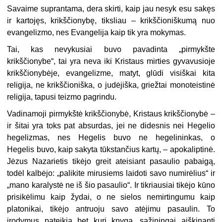
Savaime suprantama, dera skirti, kaip jau nesyk esu sakęs
ir kartojęs, krikščionybę, tiksliau – krikščioniškumą nuo
evangelizmo, nes Evangelija kaip tik yra mokymas.
Tai, kas nevykusiai buvo pavadinta „pirmykšte
krikščionybe“, tai yra neva iki Kristaus mirties gyvavusioje
krikščionybėje, evangelizme, matyt, glūdi visiškai kita
religija, ne krikščioniška, o judėjiška, griežtai monoteistinė
religija, tapusi teizmo pagrindu.
Vadinamoji pirmykštė krikščionybė, Kristaus krikščionybė –
ir šitai yra toks pat absurdas, jei ne didesnis nei Hegelio
hegelizmas, nes Hegelis buvo ne hegelininkas, o
Hegelis buvo, kaip sakyta tūkstančius kartų, – apokaliptinė.
Jėzus Nazarietis tikėjo greit ateisiant pasaulio pabaigą,
todėl kalbėjo: „palikite mirusiems laidoti savo numirėlius“ ir
„mano karalystė ne iš šio pasaulio“. Ir tikriausiai tikėjo kūno
prisikėlimu kaip žydai, o ne sielos nemirtingumu kaip
platonikai, tikėjo antruoju savo atėjimu pasaulin. To
įrodymus pateikia bet kuri knyga, sąžiningai aiškinanti