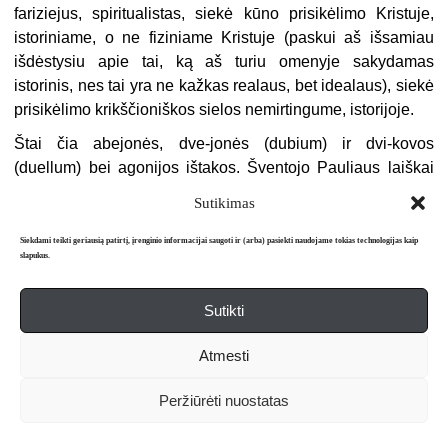
fariziejus, spiritualistas, siekė kūno prisikėlimo Kristuje,
istoriniame, o ne fiziniame Kristuje (paskui aš išsamiau
išdėstysiu apie tai, ką aš turiu omenyje sakydamas
istorinis, nes tai yra ne kažkas realaus, bet idealaus), siekė
prisikėlimo krikščioniškos sielos nemirtingume, istorijoje.
Štai čia abejonės, dve-jonės (dubium) ir dvi-kovos
(duellum) bei agonijos ištakos. Šventojo Pauliaus laiškai
mums pateikia tauriausią agoninio stiliaus pavyzdį.
Sutikimas
Agoninio, ne dialektinio stiliaus, nes juose nėra dialogo,
užtat apstu kovos, polemikos.
Siekdami teikti geriausią patirtį, įrenginio informacijai saugoti ir (arba) pasiekti naudojame tokias technologijas kaip
slapukus.
Versta iš: M. de Unamuno. La Agonia del
crĢstianismo.Alianza Editorial, S. A., Madrid, 2000
Sutikti
[1]
Krikščionybės (pranc.).
Atmesti
[2]
Monarchijos tyrinėjimą (pranc.).
[3]
Prancūzų akcija (pranc.).
Peržiūrėti nuostatas
[4]
M. Hutin A. Le Pčre Hyacinthe, prźtre solitaire (Tėvas Hiacintas,
vienišas kunigas), 1893–1912. – Paris, 1924. (Aut. past.)