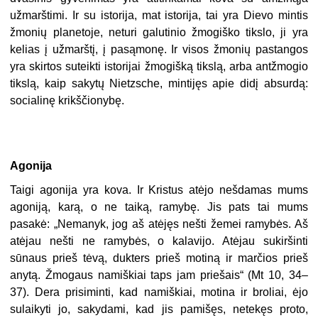
užmarštimi. Ir su istorija, mat istorija, tai yra Dievo mintis
žmonių planetoje, neturi galutinio žmogiško tikslo, ji yra
kelias į užmarštį, į pasąmonę. Ir visos žmonių pastangos
yra skirtos suteikti istorijai žmogišką tikslą, arba antžmogio
tikslą, kaip sakytų Nietzsche, mintijęs apie didį absurdą:
socialinę krikščionybę.
Agonija
Taigi agonija yra kova. Ir Kristus atėjo nešdamas mums
agoniją, karą, o ne taiką, ramybę. Jis pats tai mums
pasakė: „Nemanyk, jog aš atėjęs nešti žemei ramybės. Aš
atėjau nešti ne ramybės, o kalavijo. Atėjau sukiršinti
sūnaus prieš tėvą, dukters prieš motiną ir marčios prieš
anytą. Žmogaus namiškiai taps jam priešais“ (Mt 10, 34–
37). Dera prisiminti, kad namiškiai, motina ir broliai, ėjo
sulaikyti jo, sakydami, kad jis pamišęs, netekęs proto,