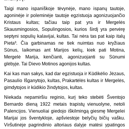
Taigi mano ispaniškoje tėvynėje, mano ispanų tautoje,
agoninėje ir poleminėje tautoje egzistuoja agonizuojančio
Kristaus kultas; tačiau taip pat yra ir Mergelės
Skausmingosios, Sopulingosios, kurios širdį yra pervėrę
septyni sopulių kalavijai, kultas. Tai nėra tas pat kaip italų
Pieta³. Čia garbinamas ne tiek nuimtas nuo kryžiaus
Sūnus, laikomas ant Marijos kelių, kiek pati Motina,
Mergelė Marija, kenčianti, agonizuojanti su Sūnumi
glėbyje. Tai Dievo Motinos agonijos kultas.
Kai kas man sakys, kad dar egzistuoja ir Kūdikėlio Jėzaus,
Pasaulio Išganytojo, kultas, Prakartėlės kultas ir Mergelės,
gimdytojos ir kūdikio žindytojos, kultas.
Niekada nepamiršiu reginio, kurį teko stebėti Šventojo
Bernardo dieną 1922 metais trapistų vienuolyne, netoli
Palencijos. Vienuoliai giedojo iškilmingą giesmę Mergelei
Marijai jos šventykloje, apšviestoje belyčių bičių vašku.
Viršutinėje pagrindinio altoriaus dalyje matėsi ypatingos