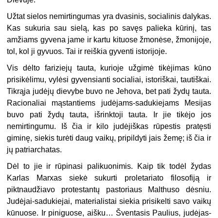
Užtat sielos nemirtingumas yra dvasinis, socialinis dalykas.
Kas sukuria sau sielą, kas po savęs palieka kūrinį, tas
amžiams gyvena jame ir kartu kituose žmonėse, žmonijoje,
tol, kol ji gyvuos. Tai ir reiškia gyventi istorijoje.
Vis dėlto fariziejų tauta, kurioje užgimė tikėjimas kūno
prisikėlimu, vylėsi gyvensianti socialiai, istoriškai, tautiškai.
Tikrąja judėjų dievybe buvo ne Jehova, bet pati žydų tauta.
Racionaliai mąstantiems judėjams-sadukiejams Mesijas
buvo pati žydų tauta, išrinktoji tauta. Ir jie tikėjo jos
nemirtingumu. Iš čia ir kilo judėjiškas rūpestis pratęsti
giminę, siekis turėti daug vaikų, pripildyti jais žemę; iš čia ir
jų patriarchatas.
Dėl to jie ir rūpinasi palikuonimis. Kaip tik todėl žydas
Karlas Marxas siekė sukurti proletariato filosofiją ir
piktnaudžiavo protestantų pastoriaus Malthuso dėsniu.
Judėjai-sadukiejai, materialistai siekia prisikelti savo vaikų
kūnuose. Ir piniguose, aišku… Šventasis Paulius, judėjas-