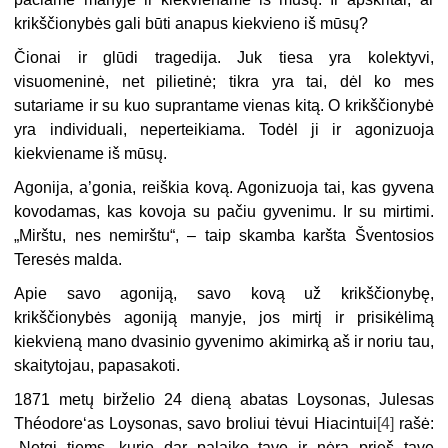
krikščionybės gali būti anapus kiekvieno iš mūsų?
Čionai ir glūdi tragedija. Juk tiesa yra kolektyvi,
visuomeninė, net pilietinė; tikra yra tai, dėl ko mes
sutariame ir su kuo suprantame vienas kitą. O krikščionybė
yra individuali, neperteikiama. Todėl ji ir agonizuoja
kiekviename iš mūsų.
Agonija, a’gonia, reiškia kovą. Agonizuoja tai, kas gyvena
kovodamas, kas kovoja su pačiu gyvenimu. Ir su mirtimi.
„Mirštu, nes nemirštu“, – taip skamba karšta Šventosios
Teresės malda.
Apie savo agoniją, savo kovą už krikščionybę,
krikščionybės agoniją manyje, jos mirtį ir prisikėlimą
kiekvieną mano dvasinio gyvenimo akimirką aš ir noriu tau,
skaitytojau, papasakoti.
1871 metų birželio 24 dieną abatas Loysonas, Julesas
Théodore‘as Loysonas, savo broliui tėvui Hiacintui
[4]
rašė:
„Netgi tiems, kurie dar palaiko tave ir nėra prieš tave