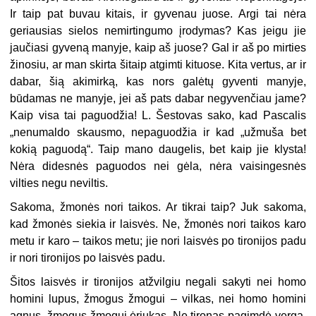
Ir taip pat buvau kitais, ir gyvenau juose. Argi tai nėra
geriausias sielos nemirtingumo įrodymas? Kas jeigu jie
jaučiasi gyveną manyje, kaip aš juose? Gal ir aš po mirties
žinosiu, ar man skirta šitaip atgimti kituose. Kita vertus, ar ir
dabar, šią akimirką, kas nors galėtų gyventi manyje,
būdamas ne manyje, jei aš pats dabar negyvenčiau jame?
Kaip visa tai paguodžia! L. Šestovas sako, kad Pascalis
„nenumaldo skausmo, nepaguodžia ir kad „užmuša bet
kokią paguodą“. Taip mano daugelis, bet kaip jie klysta!
Nėra didesnės paguodos nei gėla, nėra vaisingesnės
vilties negu neviltis.
Sakoma, žmonės nori taikos. Ar tikrai taip? Juk sakoma,
kad žmonės siekia ir laisvės. Ne, žmonės nori taikos karo
metu ir karo – taikos metu; jie nori laisvės po tironijos padu
ir nori tironijos po laisvės padu.
Šitos laisvės ir tironijos atžvilgiu negali sakyti nei homo
homini lupus, žmogus žmogui – vilkas, nei homo homini
agnus, žmogus žmogui ėriukas. Ne tironas pagimdė vergą,