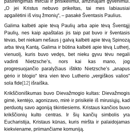
pasirengimas mirčiai ir prisikėlimui, amžinajam gyvenimui.
„O jei Kristus nebuvo prikeltas, tai mes labiausiai
apgailėtini iš visų žmonių“, – pasakė Šventasis Paulius.
Galima kalbėti apie tėvą Paulių arba apie tėvą Šventąjį
Paulių, nes kaip apaštalas jis taip pat buvo ir šventasis
tėvas, bet niekam nešaus į galvą kalbėti apie tėvą Spinozą
arba tėvą Kantą. Galima ir būtina kalbėti apie tėvą Lutherį,
vienuolį, kuris buvo vedęs, bet nieku gyvu tėvu negali
vadinti Nietzsche’s, nors kai kas mano, jog
progresuojančio paralyžiaus ištikto Nietzsche’s „anapus
gėrio ir blogio“ tėra vien tėvo Lutherio „vergiškos valios“
sola fide
[12]
išraiška.
Krikščioniškumas buvo Dievažmogio kultas: Dievažmogis
gimė, kentėjo, agonizavo, mirė ir prisikėlė iš mirusiųjų, kad
perduotų savo agoniją tikintiesiems. Kristaus kančios buvo
krikščionių kulto centras. Ir šių kančių simbolis yra
Eucharistija, Kristaus kūnas, kuris miršta ir palaidojamas
kiekviename, priimančiame komuniją.