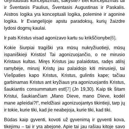
Gryniausias konceptizmas, sakysite? Bet konceptizmas tai
ir Šventasis Paulius, Šventasis Augustinas ir Paskalis.
Aistros logika yra konceptuali logika, poleminė ir agoninė
logika. Ir Evangelijoje apstu paradoksų, kurių žaizdre
lydosi dogmų kaulai.
Ir pats Kristus visad agonizavo kartu su krikščionybe
[6]
.
Kokie šiurpiai tragiški yra mūsų nukryžiuotieji, mūsų
ispaniškieji Kristūs! Tai agonizuojančio, o ne mirusio
Kristaus kultas. Miręs Kristus jau palaidotas, radęs atilsį
ramybėje, mirusį Kristų jau palaidojo kiti mirusieji, tai
Viešpaties kapo Kristus, Kristus, gulintis kape; tačiau
garbinamas Kristus ant kryžiaus yra agonizuojantis Kristus,
šaukiantis consummatum est!
[7]
(Jn 19,30). Kaip tik šitam
Kristui, šaukiančiam „Mano Dieve, mano Dieve, kodėl
mane apleidai?!“, meldžiasi agonizuojantys tikintieji, tarp jų
ir tokie, kurie tiki, kad jie neabejoja, kurie tiki, kad tiki.
Būdas kaip gyventi, kovoti už gyvenimą ir gyventi kova,
tikėjimu – tai ir yra abejonė. Apie tai jau rašiau kitoje savo