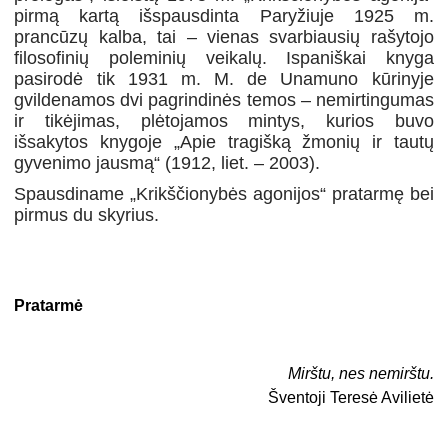
pirmą kartą išspausdinta Paryžiuje 1925 m.
prancūzų kalba, tai – vienas svarbiausių rašytojo
filosofinių poleminių veikalų. Ispaniškai knyga
pasirodė tik 1931 m. M. de Unamuno kūrinyje
gvildenamos dvi pagrindinės temos – nemirtingumas
ir tikėjimas, plėtojamos mintys, kurios buvo
išsakytos knygoje „Apie tragišką žmonių ir tautų
gyvenimo jausmą“ (1912, liet. – 2003).
Spausdiname „Krikščionybės agonijos“ pratarmę bei
pirmus du skyrius.
Pratarmė
Mirštu, nes nemirštu.
Šventoji Teresė Avilietė