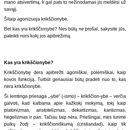
mano atsivertimą. Ir gal pats to nežinodamas jis meldėsi už
savąjį.
Šitaip agonizuoja krikščionybė.
Bet kas yra krikščionybė? Nes būtų ne prošal, sakysite jūs,
pateikti nors kokį jos apibrėžimą.
Kas yra krikščionybė?
Krikščionybę dera apibrėžti agoniškai, polemiškai, kaip
kovos funkciją. Turbūt geriausiai būtų pradėti nuo to, kas
nėra krikščionybė.
Ši lemtinga priesaga „-ybė“ (-ismo) – krikščion-ybė – verčia
galvoti, kad kalbama apie kažkokį mokymą, tokį kaip
platonizmas, aristotelizmas, dekartizmas, kantizmas,
hėgelizmas ir pan. Tačiau taip nėra. Priešingai, mes turime
puikų žodį – krikščioniškumą (cristiandad), kaip tik