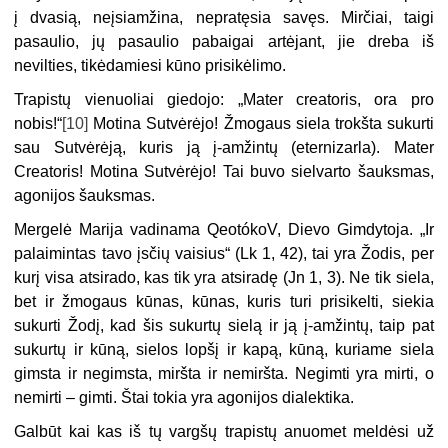
į dvasią, neįsiamžina, nepratęsia savęs. Mirčiai, taigi
pasaulio, jų pasaulio pabaigai artėjant, jie dreba iš
nevilties, tikėdamiesi kūno prisikėlimo.
Trapistų vienuoliai giedojo: „Mater creatoris, ora pro
nobis!“
[10]
Motina Sutvėrėjo! Žmogaus siela trokšta sukurti
sau Sutvėrėją, kuris ją į-amžintų (eternizarla). Mater
Creatoris! Motina Sutvėrėjo! Tai buvo sielvarto šauksmas,
agonijos šauksmas.
Mergelė Marija vadinama QeotókoV, Dievo Gimdytoja. „Ir
palaimintas tavo įsčių vaisius“ (Lk 1, 42), tai yra Žodis, per
kurį visa atsirado, kas tik yra atsiradę (Jn 1, 3). Ne tik siela,
bet ir žmogaus kūnas, kūnas, kuris turi prisikelti, siekia
sukurti Žodį, kad šis sukurtų sielą ir ją į-amžintų, taip pat
sukurtų ir kūną, sielos lopšį ir kapą, kūną, kuriame siela
gimsta ir negimsta, miršta ir nemiršta. Negimti yra mirti, o
nemirti – gimti. Štai tokia yra agonijos dialektika.
Galbūt kai kas iš tų vargšų trapistų anuomet meldėsi už