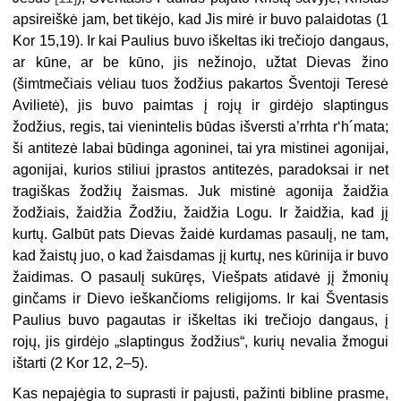
apsireiškė jam, bet tikėjo, kad Jis mirė ir buvo palaidotas (1
Kor 15,19). Ir kai Paulius buvo iškeltas iki trečiojo dangaus,
ar kūne, ar be kūno, jis nežinojo, užtat Dievas žino
(šimtmečiais vėliau tuos žodžius pakartos Šventoji Teresė
Avilietė), jis buvo paimtas į rojų ir girdėjo slaptingus
žodžius, regis, tai vienintelis būdas išversti a’rrhta r‘h´mata;
ši antitezė labai būdinga agoninei, tai yra mistinei agonijai,
agonijai, kurios stiliui įprastos antitezės, paradoksai ir net
tragiškas žodžių žaismas. Juk mistinė agonija žaidžia
žodžiais, žaidžia Žodžiu, žaidžia Logu. Ir žaidžia, kad jį
kurtų. Galbūt pats Dievas žaidė kurdamas pasaulį, ne tam,
kad žaistų juo, o kad žaisdamas jį kurtų, nes kūrinija ir buvo
žaidimas. O pasaulį sukūręs, Viešpats atidavė jį žmonių
ginčams ir Dievo ieškančioms religijoms. Ir kai Šventasis
Paulius buvo pagautas ir iškeltas iki trečiojo dangaus, į
rojų, jis girdėjo „slaptingus žodžius“, kurių nevalia žmogui
ištarti (2 Kor 12, 2–5).
Kas nepajėgia to suprasti ir pajusti, pažinti bibline prasme,