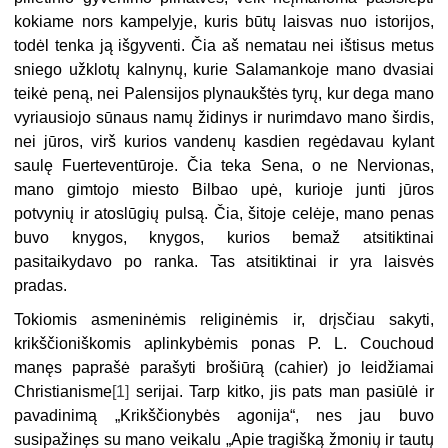
kokiame nors kampelyje, kuris būtų laisvas nuo istorijos,
todėl tenka ją išgyventi. Čia aš nematau nei ištisus metus
sniego užklotų kalnynų, kurie Salamankoje mano dvasiai
teikė peną, nei Palensijos plynaukštės tyrų, kur dega mano
vyriausiojo sūnaus namų židinys ir nurimdavo mano širdis,
nei jūros, virš kurios vandenų kasdien regėdavau kylant
saulę Fuerteventūroje. Čia teka Sena, o ne Nervionas,
mano gimtojo miesto Bilbao upė, kurioje junti jūros
potvynių ir atoslūgių pulsą. Čia, šitoje celėje, mano penas
buvo knygos, knygos, kurios bemaž atsitiktinai
pasitaikydavo po ranka. Tas atsitiktinai ir yra laisvės
pradas.
Tokiomis asmeninėmis religinėmis ir, drįsčiau sakyti,
krikščioniškomis aplinkybėmis ponas P. L. Couchoud
manęs paprašė parašyti brošiūrą (cahier) jo leidžiamai
Christianisme
[1]
serijai. Tarp kitko, jis pats man pasiūlė ir
pavadinimą „Krikščionybės agonija“, nes jau buvo
susipažinęs su mano veikalu „Apie tragišką žmonių ir tautų