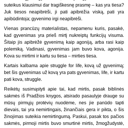
suteikus klausimui dar tragiškesnę prasmę – kas yra tiesa?
Juk tiesos neapibrėši, ji pati apibrėžia viską, pati yra
apibūdintoja; gyvenimo irgi neapibrėši.
Vienas prancūzų materialistas, nepamenu kuris, pasakė,
kad gyvenimas yra prieš mirtį nukreiptų funkcijų visuma.
Šitaip jis apibrėžė gyvenimą kaip agoniją, arba rasi kaip
polemiką. Vadinasi, gyvenimas jam buvo kova, agonija.
Kova su mirtimi ir kartu su tiesa – mirties tiesa.
Kartais kalbama apie struggle for life, kovą už gyvenimą;
bet šis gyvenimas už kovą yra pats gyvenimas, life, ir kartu
pati kova, struggle.
Reikėtų susimąstyti apie tai, kad mirtis, pasak biblinės
sakmės iš Pradžios knygos, atsirado pasaulyje drauge su
mūsų pirmųjų protėvių nuodėme, nes jie panūdo tapti
dievais, tai yra nemirtingais, žinančiais gera ir pikta, o šis
žinojimas suteikia nemirtingumą. Paskui, pasak tos pačios
sakmės, pirmoji mirtis buvo smurtinė mirtis, žmogžudystė,