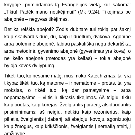
knygoje, primindamas tą Evangelijos vietą, kur sakoma:
„Tikiu! Padėk mano netikėjimui!“ (Mk 9,24). Tikėjimas be
abejonės – negyvas tikėjimas.
Bet ką reiškia abejoti? Žodis dubitare turi tokią pat šaknį
kaip skaitvardis duo, du, kaip ir duellum, dvikova. Agoninė
arba poleminė abejonė, labiau paskališka negu dekartiška,
arba metodinė, gyvenimo abejonė (gyvenimas yra kova), o
ne kelio abejonė (metodas yra kelias) – tokia abejonė
byloja kovos dvilypumą.
Tikėti tuo, ko nesame matę, mus moko Katechizmas, tai yra
tikyba; tikėti tuo, ką matome – ir nematome – protas, tai yra
mokslas, o tikėti tuo, ką dar pamatysime – arba
nepamatysime – viltis ir tikrasis tikėjimas. Aš teigiu, tikiu
kaip poetas, kaip kūrėjas, žvelgiantis į praeitį, atsiduodantis
prisiminimams; aš neigiu, netikiu kaip rezonierius, kaip
pilietis, žvelgiantis į dabartį; aš abejoju, kovoju, agonizuoju
kaip žmogus, kaip krikščionis, žvelgiantis į nerealią ateitį, į
amžinybę.