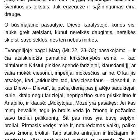
šventuosius tekstus. Juk egzegezė ir sąžiningumas eina
drauge.
O būsimajame pasaulyje, Dievo karalystėje, kurios visi
laukė greit ateisiant, kūnui nereikės daugintis, nereikės
skleisti savo sėklos, nes ten nebus mirties.
Evangelijoje pagal Matą (Mt 22, 23–33) pasakojama – ir
čia atsiskleidžia pamatinė krikščionybės esmė, – kad
pirmiausia Kristui pinkles spendė fariziejai, klausdami jį, ar
valia mokėti ciesoriui, imperijai mokesčius, ar ne. O kai jis
atsakęs, kad „atiduokite tad, kas ciesoriaus – ciesoriui, o
kas Dievo – Dievui“, tą pačią dieną pas jį atėjo sadukiejai,
kurie, kitaip negu fariziejai, nepripažino kūno prisikėlimo ir
Anapilio, ir klausė: „Mokytojau, Mozė yra pasakęs: Jei kas
mirtų bevaikis, tegu jo brolis veda jo žmoną ir pažadina
savo broliui palikuonių. Šit pas mus yra buvę septyni
broliai. Pirmasis vedęs mirė ir, neturėdamas vaikų, paliko
savo žmoną broliui. Taip atsitiko antrajam ir trečiajam iki