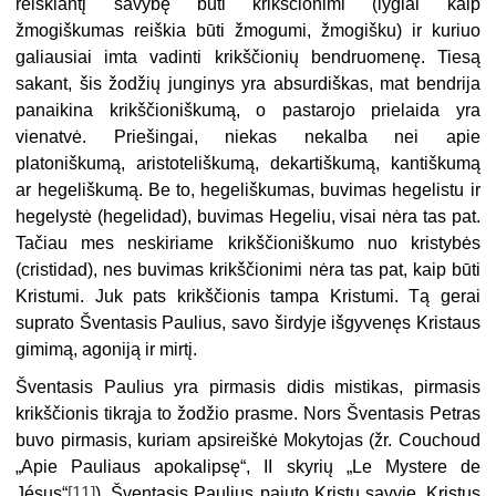
reiškiantį savybę būti krikščionimi (lygiai kaip
žmogiškumas reiškia būti žmogumi, žmogišku) ir kuriuo
galiausiai imta vadinti krikščionių bendruomenę. Tiesą
sakant, šis žodžių junginys yra absurdiškas, mat bendrija
panaikina krikščioniškumą, o pastarojo prielaida yra
vienatvė. Priešingai, niekas nekalba nei apie
platoniškumą, aristoteliškumą, dekartiškumą, kantiškumą
ar hegeliškumą. Be to, hegeliškumas, buvimas hegelistu ir
hegelystė (hegelidad), buvimas Hegeliu, visai nėra tas pat.
Tačiau mes neskiriame krikščioniškumo nuo kristybės
(cristidad), nes buvimas krikščionimi nėra tas pat, kaip būti
Kristumi. Juk pats krikščionis tampa Kristumi. Tą gerai
suprato Šventasis Paulius, savo širdyje išgyvenęs Kristaus
gimimą, agoniją ir mirtį.
Šventasis Paulius yra pirmasis didis mistikas, pirmasis
krikščionis tikrąja to žodžio prasme. Nors Šventasis Petras
buvo pirmasis, kuriam apsireiškė Mokytojas (žr. Couchoud
„Apie Pauliaus apokalipsę“, II skyrių „Le Mystere de
Jésus“
[11]
), Šventasis Paulius pajuto Kristų savyje, Kristus