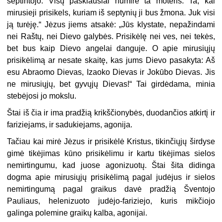
septintojo. Visų paskiausiai numirė ta moteris. Ta, kai
mirusieji prisikels, kuriam iš septynių ji bus žmona. Juk visi
ją turėję.“ Jėzus jiems atsakė: „Jūs klystate, nepažindami
nei Raštų, nei Dievo galybės. Prisikėlę nei ves, nei tekės,
bet bus kaip Dievo angelai danguje. O apie mirusiųjų
prisikėlimą ar nesate skaitę, kas jums Dievo pasakyta: Aš
esu Abraomo Dievas, Izaoko Dievas ir Jokūbo Dievas. Jis
ne mirusiųjų, bet gyvųjų Dievas!“ Tai girdėdama, minia
stebėjosi jo mokslu.
Štai iš čia ir ima pradžią krikščionybės, duodančios atkirtį ir
fariziejams, ir sadukiejams, agonija.
Tačiau kai mirė Jėzus ir prisikėlė Kristus, tikinčiųjų širdyse
gimė tikėjimas kūno prisikėlimu ir kartu tikėjimas sielos
nemirtingumu, kad juose agonizuotų. Štai šita didinga
dogma apie mirusiųjų prisikėlimą pagal judėjus ir sielos
nemirtingumą pagal graikus davė pradžią Šventojo
Pauliaus, helenizuoto judėjo-fariziejo, kuris mikčiojo
galinga polemine graikų kalba, agonijai.