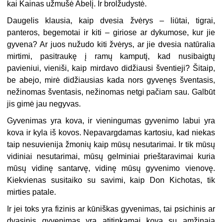
kai Kainas užmušė Abelį. Ir brolžudystė.
Daugelis klausia, kaip dvesia žvėrys – liūtai, tigrai,
panteros, begemotai ir kiti – giriose ar dykumose, kur jie
gyvena? Ar juos nužudo kiti žvėrys, ar jie dvesia natūralia
mirtimi, pasitraukę į ramų kamputį, kad nusibaigtų
pavieniui, vieniši, kaip mirdavo didžiausi šventieji? Šitaip,
be abejo, mirė didžiausias kada nors gyvenęs šventasis,
nežinomas šventasis, nežinomas netgi pačiam sau. Galbūt
jis gimė jau negyvas.
Gyvenimas yra kova, ir vieningumas gyvenimo labui yra
kova ir kyla iš kovos. Nepavargdamas kartosiu, kad niekas
taip nesuvienija žmonių kaip mūsų nesutarimai. Ir tik mūsų
vidiniai nesutarimai, mūsų gelminiai prieštaravimai kuria
mūsų vidinę santarvę, vidinę mūsų gyvenimo vienovę.
Kiekvienas susitaiko su savimi, kaip Don Kichotas, tik
mirties patale.
Ir jei toks yra fizinis ar kūniškas gyvenimas, tai psichinis ar
dvasinis gyvenimas yra atitinkamai kova su amžinąja