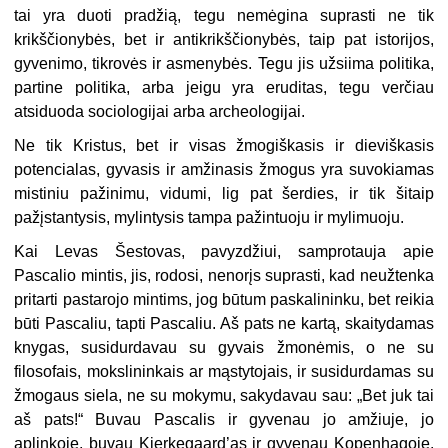
tai yra duoti pradžią, tegu nemėgina suprasti ne tik
krikščionybės, bet ir antikrikščionybės, taip pat istorijos,
gyvenimo, tikrovės ir asmenybės. Tegu jis užsiima politika,
partine politika, arba jeigu yra eruditas, tegu verčiau
atsiduoda sociologijai arba archeologijai.
Ne tik Kristus, bet ir visas žmogiškasis ir dieviškasis
potencialas, gyvasis ir amžinasis žmogus yra suvokiamas
mistiniu pažinimu, vidumi, lig pat šerdies, ir tik šitaip
pažįstantysis, mylintysis tampa pažintuoju ir mylimuoju.
Kai Levas Šestovas, pavyzdžiui, samprotauja apie
Pascalio mintis, jis, rodosi, nenorįs suprasti, kad neužtenka
pritarti pastarojo mintims, jog būtum paskalininku, bet reikia
būti Pascaliu, tapti Pascaliu. Aš pats ne kartą, skaitydamas
knygas, susidurdavau su gyvais žmonėmis, o ne su
filosofais, mokslininkais ar mąstytojais, ir susidurdamas su
žmogaus siela, ne su mokymu, sakydavau sau: „Bet juk tai
aš pats!“ Buvau Pascalis ir gyvenau jo amžiuje, jo
aplinkoje, buvau Kierkegaard’as ir gyvenau Kopenhagoje.