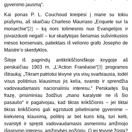
gyvenimo jausmą“.
Kai ponas P. L. Couchoud kreipėsi į mane su tokiu
prašymu, aš skaičiau Charleso Maurraso „Enquete sur la
monarchie“
[2]
– ką nors tolimesnio nuo Evangelijos ir
įsivaizduoti negali! – kur skaitytojas šeriamas sušvinkusios
mėsos konservais, patiektais iš velionio grafo Josepho de
Maistre’o skerdyklos.
Šitoje iš pagrindų antikrikščioniškoje knygoje aš
perskaičiau 1903 m. „L’Action Franēaise“
[3]
programos
ištrauką: „Tikram patriotui tėvynė yra visų svarbiausia, todėl
visus politinius klausimus jis kelia, svarsto ir sprendžia
vadovaudamasis nacionaliniu interesu.“ Perskaitęs šią
frazę, prisiminiau žodžius „mano karalystė ne iš šio
pasaulio“ ir pagalvojau, kad tikras krikščionis – jei tiktai
tikras krikščionis gali egzistuoti pilietiniame gyvenime –
kiekvieną klausimą, politinį ar bet kuris kitą, turi kelti,
svarstyti ir spręsti vadovaudamasis asmeniniu amžinojo
išganymo interesu, amžinybės požiūriu. O jei tėvynė žūsta?