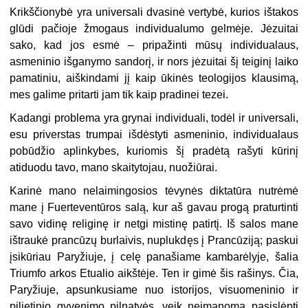
Krikščionybė yra universali dvasinė vertybė, kurios ištakos
glūdi pačioje žmogaus individualumo gelmėje. Jėzuitai
sako, kad jos esmė – pripažinti mūsų individualaus,
asmeninio išganymo sandorį, ir nors jėzuitai šį teiginį laiko
pamatiniu, aiškindami jį kaip ūkinės teologijos klausimą,
mes galime pritarti jam tik kaip pradinei tezei.
Kadangi problema yra grynai individuali, todėl ir universali,
esu priverstas trumpai išdėstyti asmeninio, individualaus
pobūdžio aplinkybes, kuriomis šį pradėtą rašyti kūrinį
atiduodu tavo, mano skaitytojau, nuožiūrai.
Karinė mano nelaimingosios tėvynės diktatūra nutrėmė
mane į Fuerteventūros salą, kur aš gavau progą praturtinti
savo vidinę religinę ir netgi mistinę patirtį. Iš salos mane
ištraukė prancūzų burlaivis, nuplukdęs į Prancūziją; paskui
įsikūriau Paryžiuje, į celę panašiame kambarėlyje, šalia
Triumfo arkos Etualio aikštėje. Ten ir gimė šis rašinys. Čia,
Paryžiuje, apsunkusiame nuo istorijos, visuomeninio ir
pilietinio gyvenimo pilnatvės, veik neįmanoma pasislėpti