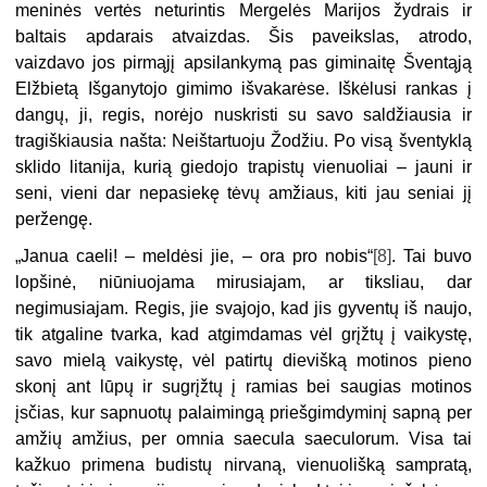
meninės vertės neturintis Mergelės Marijos žydrais ir
baltais apdarais atvaizdas. Šis paveikslas, atrodo,
vaizdavo jos pirmąjį apsilankymą pas giminaitę Šventąją
Elžbietą Išganytojo gimimo išvakarėse. Iškėlusi rankas į
dangų, ji, regis, norėjo nuskristi su savo saldžiausia ir
tragiškiausia našta: Neištartuoju Žodžiu. Po visą šventyklą
sklido litanija, kurią giedojo trapistų vienuoliai – jauni ir
seni, vieni dar nepasiekę tėvų amžiaus, kiti jau seniai jį
peržengę.
„Janua caeli! – meldėsi jie, – ora pro nobis“
[8]
. Tai buvo
lopšinė, niūniuojama mirusiajam, ar tiksliau, dar
negimusiajam. Regis, jie svajojo, kad jis gyventų iš naujo,
tik atgaline tvarka, kad atgimdamas vėl grįžtų į vaikystę,
savo mielą vaikystę, vėl patirtų dievišką motinos pieno
skonį ant lūpų ir sugrįžtų į ramias bei saugias motinos
įsčias, kur sapnuotų palaimingą priešgimdyminį sapną per
amžių amžius, per omnia saecula saeculorum. Visa tai
kažkuo primena budistų nirvaną, vienuolišką sampratą,