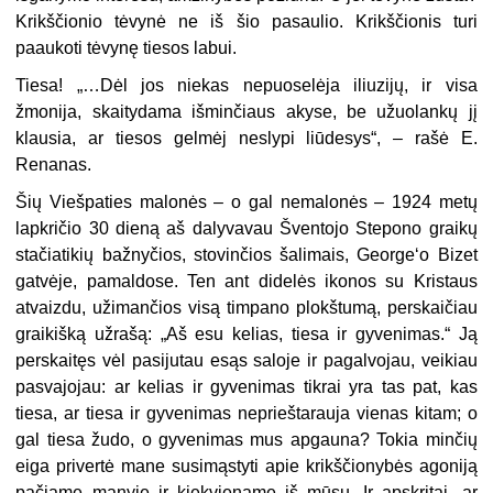
Krikščionio tėvynė ne iš šio pasaulio. Krikščionis turi
paaukoti tėvynę tiesos labui.
Tiesa! „…Dėl jos niekas nepuoselėja iliuzijų, ir visa
žmonija, skaitydama išminčiaus akyse, be užuolankų jį
klausia, ar tiesos gelmėj neslypi liūdesys“, – rašė E.
Renanas.
Šių Viešpaties malonės – o gal nemalonės – 1924 metų
lapkričio 30 dieną aš dalyvavau Šventojo Stepono graikų
stačiatikių bažnyčios, stovinčios šalimais, George‘o Bizet
gatvėje, pamaldose. Ten ant didelės ikonos su Kristaus
atvaizdu, užimančios visą timpano plokštumą, perskaičiau
graikišką užrašą: „Aš esu kelias, tiesa ir gyvenimas.“ Ją
perskaitęs vėl pasijutau esąs saloje ir pagalvojau, veikiau
pasvajojau: ar kelias ir gyvenimas tikrai yra tas pat, kas
tiesa, ar tiesa ir gyvenimas neprieštarauja vienas kitam; o
gal tiesa žudo, o gyvenimas mus apgauna? Tokia minčių
eiga privertė mane susimąstyti apie krikščionybės agoniją
pačiame manyje ir kiekviename iš mūsų. Ir apskritai, ar