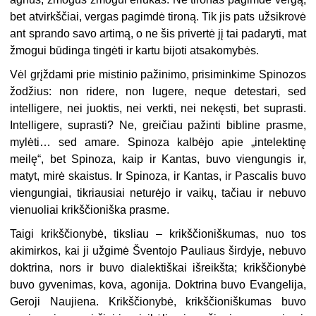
bet atvirkščiai, vergas pagimdė tironą. Tik jis pats užsikrovė
ant sprando savo artimą, o ne šis privertė jį tai padaryti, mat
žmogui būdinga tingėti ir kartu bijoti atsakomybės.
Vėl grįždami prie mistinio pažinimo, prisiminkime Spinozos
žodžius: non ridere, non lugere, neque detestari, sed
intelligere, nei juoktis, nei verkti, nei nekęsti, bet suprasti.
Intelligere, suprasti? Ne, greičiau pažinti bibline prasme,
mylėti… sed amare. Spinoza kalbėjo apie „intelektinę
meilę“, bet Spinoza, kaip ir Kantas, buvo viengungis ir,
matyt, mirė skaistus. Ir Spinoza, ir Kantas, ir Pascalis buvo
viengungiai, tikriausiai neturėjo ir vaikų, tačiau ir nebuvo
vienuoliai krikščioniška prasme.
Taigi krikščionybė, tiksliau – krikščioniškumas, nuo tos
akimirkos, kai ji užgimė Šventojo Pauliaus širdyje, nebuvo
doktrina, nors ir buvo dialektiškai išreikšta; krikščionybė
buvo gyvenimas, kova, agonija. Doktrina buvo Evangelija,
Geroji Naujiena. Krikščionybė, krikščioniškumas buvo