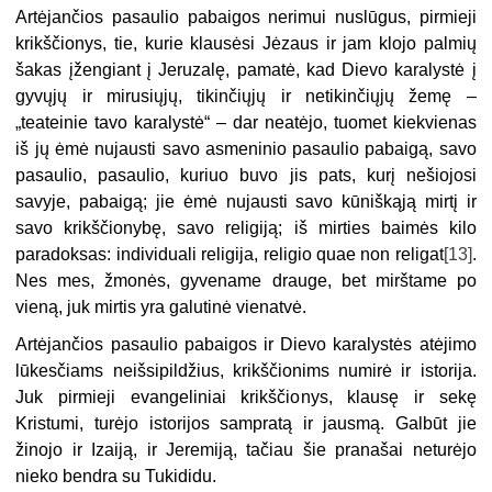
Artėjančios pasaulio pabaigos nerimui nuslūgus, pirmieji
krikščionys, tie, kurie klausėsi Jėzaus ir jam klojo palmių
šakas įžengiant į Jeruzalę, pamatė, kad Dievo karalystė į
gyvųjų ir mirusiųjų, tikinčiųjų ir netikinčiųjų žemę –
„teateinie tavo karalystė“ – dar neatėjo, tuomet kiekvienas
iš jų ėmė nujausti savo asmeninio pasaulio pabaigą, savo
pasaulio, pasaulio, kuriuo buvo jis pats, kurį nešiojosi
savyje, pabaigą; jie ėmė nujausti savo kūniškąją mirtį ir
savo krikščionybę, savo religiją; iš mirties baimės kilo
paradoksas: individuali religija, religio quae non religat
[13]
.
Nes mes, žmonės, gyvename drauge, bet mirštame po
vieną, juk mirtis yra galutinė vienatvė.
Artėjančios pasaulio pabaigos ir Dievo karalystės atėjimo
lūkesčiams neišsipildžius, krikščionims numirė ir istorija.
Juk pirmieji evangeliniai krikščionys, klausę ir sekę
Kristumi, turėjo istorijos sampratą ir jausmą. Galbūt jie
žinojo ir Izaiją, ir Jeremiją, tačiau šie pranašai neturėjo
nieko bendra su Tukididu.