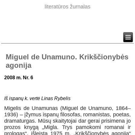
literatūros žurnalas
Miguel de Unamuno. Krikščionybės
agonija
2008 m. Nr. 6
Iš ispanų k. vertė Linas Rybelis
Migelis de Unamunas (Miguel de Unamuno, 1864–
1936) – įžymus ispanų filosofas, romanistas, poetas,
dramaturgas. Mūsų skaitytojai dar gerai prisimena jo
prozos knygą „Migla. Trys pamokomi romanai ir
prologas“, išleistą 1975 m. „Krikščionybės agonija“