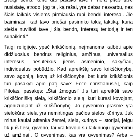
nusistatę, atrodo, jog tai, ką rašai, yra dabar nesvarbu, nes
šiais laikais visiems pirmiausia rūpi bendri interesai. Jie
baiminasi, kad tavo priešai pasirinko tokią taktiką, kuria
siekia nuvilioti tave į šią bendrų interesų teritoriją ir ten
sunaikinti.“
Taigi religijoje, ypač krikščionių, neįmanoma kalbėti apie
didžiuosius bendrus religinius, amžinus, universalius
interesus, nesuteikus jiems asmeninio, sakyčiau,
individualus pobūdžio. Kad apreikštų savo krikščionybę,
savo agoniją, kovą už krikščionybę, bet kuris krikščionis
turi pasakyti apie patį save: Ecce christianus
[5]
, kaip
Pilotas, pasakęs: „Štai žmogus!“ Jis turi apreikšti savo
krikščionišką sielą, krikščionio sielą, kuri kūrėsi kovojant,
agonizuojant už krikščionybę. Jo gyvenimo prasmė yra
sielokūra; siela yra nemirtingas pačios sielos kūrinys. Juk
mirus kaulai atitenka žemei, siela, kūrinys – istorijai, jeigu
tik ji iš tiesų gyveno, tai yra kovojo su laikinuoju gyvenimu
už amžinąjį. O gyvenimas, kas yra gyvenimas? Arba –