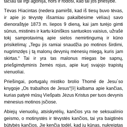
tačiau tai irgi agonija, nors ir rodosi, kad tai jos priešybė.
Tėvas Hiacintas (nedera pamiršti, kad iš tiesų buvo tėvas,
ir apie jo tėvystę išsamiau pakalbėsime vėliau) savo
dienoraštyje 1873 m. liepos 9 dieną, kai jam turėjo gimti
sūnus, mistinės ir kartu kūniškos santuokos vaisius, užrašė
tokį samprotavimą apie sielos nemirtingumą ir kūno
prisikėlimą: „Tegu jis ramiai snaudžia po motinos širdimi,
nugrimzdęs į tą malonų devynių mėnesių miegą, kuris jam
skirtas.“ Tai ir yra tas malonus miegas be sapnų,
priešgimdyminis žemės rojus, apie kurį svajojo trapistų
vienuoliai.
Priešingai, portugalų mistiko brolio Thomé de Jesu´so
knygoje „Os trabalhos de Jesus“
[9]
kalbama apie kančias,
kurias patyrė mūsų Viešpats Jėzus Kristus per tuos devynis
mėnesius motinos įsčiose.
Abiejų vienuolių, atsiskyrėlių, kančios yra ne seksualinio
geismo, o motinystės ir tėvystės kančios, tai yra baigtinės
būtybės kančios. Jie kenčia todėl, kad jų kūnas, nukreiptas