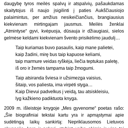
daugybę tyros meilės spalvų ir atspalvių, pašaukdamas
skaitytojus iš naujo įsigilinti į paties Aukščiausiojo
palaimintus, per amžius nesikeičiančius, brangiausius
kiekvienam mirtingajam jausmus. Meilės ženklai
„Atmintyse“ gyvi, kvėpuoja, dūsauja ir džiaugiasi, sielos
gelmėse keldami kiekvienam švento prisikėlimo jaudulį…
Taip kuriamas buvo pasaulis, kaip mane palietei,
kaip žadini, mirę bus taip kapuose keliami,
taip marmure veidas ryškėja, liečia teptukas paletę,
iš oro ir žemės tampama taip žmogumi.
Taip atsiranda šviesa ir užsimezga vaisius,
šitaip, vos paliesta, ima virpėti styga…
Kaip Dievui padvelkus į veidą, tau atsiskleisiu,
lyg kažkieno padiktuota knyga.
2009 m. išleistoje knygoje „Mes gyvenome“ poetas rašo:
„Šie biografiniai tekstai kartu yra ir apmąstymai apie
sudėtingą laikų sankirtą: Nepriklausomos Lietuvos