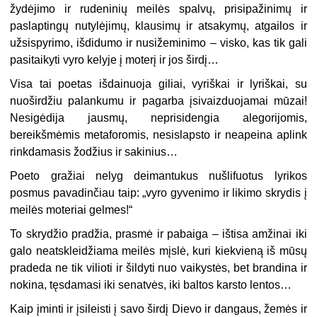
žydėjimo ir rudeninių meilės spalvų, prisipažinimų ir
paslaptingų nutylėjimų, klausimų ir atsakymų, atgailos ir
užsispyrimo, išdidumo ir nusižeminimo – visko, kas tik gali
pasitaikyti vyro kelyje į moterį ir jos širdį…
Visa tai poetas išdainuoja giliai, vyriškai ir lyriškai, su
nuoširdžiu palankumu ir pagarba įsivaizduojamai mūzai!
Nesigėdija jausmų, neprisidengia alegorijomis,
bereikšmėmis metaforomis, nesislapsto ir neapeina aplink
rinkdamasis žodžius ir sakinius…
Poeto gražiai nelyg deimantukus nušlifuotus lyrikos
posmus pavadinčiau taip: „vyro gyvenimo ir likimo skrydis į
meilės moteriai gelmes!“
To skrydžio pradžia, prasmė ir pabaiga – ištisa amžinai iki
galo neatskleidžiama meilės mįslė, kuri kiekvieną iš mūsų
pradeda ne tik vilioti ir šildyti nuo vaikystės, bet brandina ir
nokina, tęsdamasi iki senatvės, iki baltos karsto lentos…
Kaip įminti ir įsileisti į savo širdį Dievo ir dangaus, žemės ir