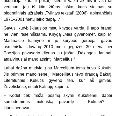
okupaciją, karą ir pokarį, stebint vaiko akimis ir visa tai
vertinant jau iš kito žiūros taško, kuris sietinas su
biografiniais užrašais „Tylintys tekstai“ (2006), apimančiais
1971–2001 metų laiko tarpą…“
Gavusi kūrybiškiausios metų knygos vardą, ji tapo brangi
ne vien raseiniškiams. Knygą „Mes gyvenome“, kaip M.
Martinaičio kaimynė ir jo kūrybos gerbėja, gavau
asmeniškai dovanų 2010 metų gegužės 30 dieną per
Poezijos pavasario dienas su įrašu: „Dėkingas Janinai,
atgaivinusiai mano atmintį. Marcelijus.“
Labai dažna mudviejų su Marcelijum tema buvo Kukutis.
Jis priminė mano senelį, Marcelijaus tėvo draugą Bakutį.
Literatūrinis Kukutis gyveno ten, kur aš gimiau,
Žuveliškėse, netoli Kalnujų kapinių.
– Kodėl tiek mažai posmų skyrei Kukutienei, dabar
sumoderninus moterišką pavardę – Kukutei? –
klausinėdavau.