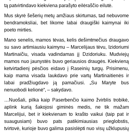
tą patvirtindavo kiekviena parašyto eilėraščio eilutė.
Mus skyrė šešerių metų amžiaus skirtumas, tad nebuvome
bendramoksliai, bet likome labai draugiški kaimynai iki
poeto mirties.
Mano senelis, mamos tėvas, kelis dešimtmečius draugavo
su savo artimiausiu kaimynu – Marcelijaus tėvu, Izidoriumi
Martinaičiu, visada vadindamas jį Dzidoriuku. Mudviejų
mamos nuo jaunystės buvo geriausios draugės. Kiekvieną
ketvirtadienį pėsčios eidavo į Raseinių turgų. Prisimenu,
kaip mama visada laukdavo prie vartų Martinaitienės ir
labai pradžiugdavo ją pamačiusi. „Su Maryte bus
nenuobodi kelionė“, – sakydavo.
…Nuošali, pilka kaip Paserbenčio kaimo žvirblis trobikė,
aplink kurią šakojosi giminės medis, ne tik mažam
Marcelijui, bet ir kiekvienam to krašto vaikui (taip pat ir
suaugusiam) buvo pats patikimiausias prieglobstis,
tvirtovė, kurioje buvo galima pasislėpti nuo visų užklupusių