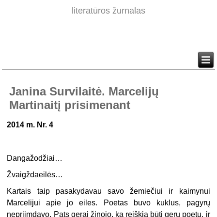
literatūros žurnalas
Janina Survilaitė. Marcelijų
Martinaitį prisimenant
2014 m. Nr. 4
Dangažodžiai…
Žvaigždaeilės…
Kartais taip pasakydavau savo žemiečiui ir kaimynui
Marcelijui apie jo eiles. Poetas buvo kuklus, pagyrų
nepriimdavo. Pats gerai žinojo, ką reiškia būti geru poetu, ir