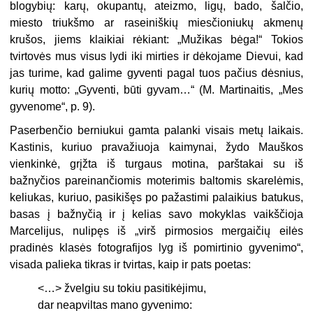
blogybių: karų, okupantų, ateizmo, ligų, bado, šalčio,
miesto triukšmo ar raseiniškių miesčioniukų akmenų
krušos, jiems klaikiai rėkiant: „Mužikas bėga!“ Tokios
tvirtovės mus visus lydi iki mirties ir dėkojame Dievui, kad
jas turime, kad galime gyventi pagal tuos pačius dėsnius,
kurių motto: „Gyventi, būti gyvam…“ (M. Martinaitis, „Mes
gyvenome“, p. 9).
Paserbenčio berniukui gamta palanki visais metų laikais.
Kastinis, kuriuo pravažiuoja kaimynai, žydo Mauškos
vienkinkė, grįžta iš turgaus motina, parštakai su iš
bažnyčios pareinančiomis moterimis baltomis skarelėmis,
keliukas, kuriuo, pasikišęs po pažastimi palaikius batukus,
basas į bažnyčią ir į kelias savo mokyklas vaikščioja
Marcelijus, nulipęs iš „virš pirmosios mergaičių eilės
pradinės klasės fotografijos lyg iš pomirtinio gyvenimo“,
visada palieka tikras ir tvirtas, kaip ir pats poetas:
<…> žvelgiu su tokiu pasitikėjimu,
dar neapviltas mano gyvenimo: