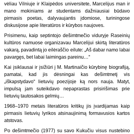
vėliau Vilniuje ir Klaipėdos universitete, Marcelijus man ir
mano mokiniams ar studentams dažniausiai būdavo
pirmasis poetas, dalyvaujantis įdomiose, turiningose
diskusijose apie literatūros ir kūrybos naujoves.
Prisimenu, kaip septintojo dešimtmečio viduryje Raseinių
kultūros namuose organizavau Marcelijui skirtą literatūros
vakarą, pavadintą jo eilėraščio eilute: „Aš dabar namo labai
pavargęs, bet labai laimingas pareinu…“
Kai įsiklausai ir įsižiūri į M. Martinaičio kūrybinę biografiją,
pamatai, kad jis dėsningai kas dešimtmetį vis
„iškapstydavo“ lietuvių poezijoje ką nors nauja. Matyt,
impulsą jam suteikdavo nepaprastas prisirišimas prie
lietuvių tautosakos gelmių…
1968–1970 metais literatūros kritikų jis įvardijamas kaip
pirmasis lietuvių lyrikos atsinaujinimą formavusios kartos
atstovas.
Po dešimtmečio (1977) su savo Kukučiu visus nustebino