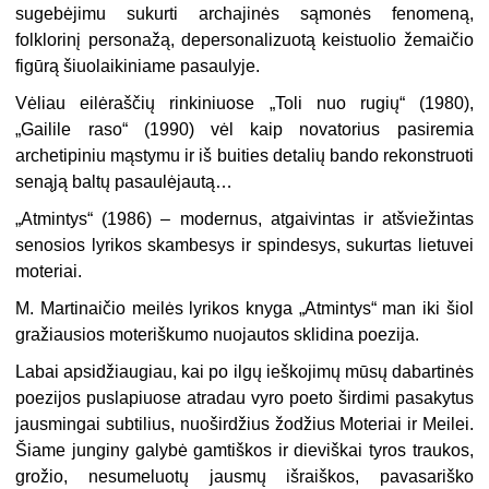
sugebėjimu sukurti archajinės sąmonės fenomeną,
folklorinį personažą, depersonalizuotą keistuolio žemaičio
figūrą šiuolaikiniame pasaulyje.
Vėliau eilėraščių rinkiniuose „Toli nuo rugių“ (1980),
„Gailile raso“ (1990) vėl kaip novatorius pasiremia
archetipiniu mąstymu ir iš buities detalių bando rekonstruoti
senąją baltų pasaulėjautą…
„Atmintys“ (1986) – modernus, atgaivintas ir atšviežintas
senosios lyrikos skambesys ir spindesys, sukurtas lietuvei
moteriai.
M. Martinaičio meilės lyrikos knyga „Atmintys“ man iki šiol
gražiausios moteriškumo nuojautos sklidina poezija.
Labai apsidžiaugiau, kai po ilgų ieškojimų mūsų dabartinės
poezijos puslapiuose atradau vyro poeto širdimi pasakytus
jausmingai subtilius, nuoširdžius žodžius Moteriai ir Meilei.
Šiame junginy galybė gamtiškos ir dieviškai tyros traukos,
grožio, nesumeluotų jausmų išraiškos, pavasariško