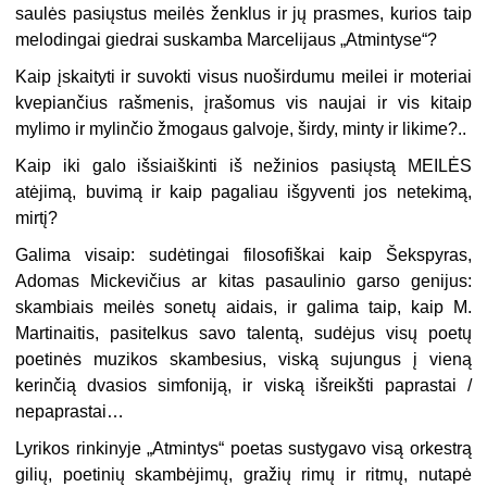
saulės pasiųstus meilės ženklus ir jų prasmes, kurios taip
melodingai giedrai suskamba Marcelijaus „Atmintyse“?
Kaip įskaityti ir suvokti visus nuoširdumu meilei ir moteriai
kvepiančius rašmenis, įrašomus vis naujai ir vis kitaip
mylimo ir mylinčio žmogaus galvoje, širdy, minty ir likime?..
Kaip iki galo išsiaiškinti iš nežinios pasiųstą MEILĖS
atėjimą, buvimą ir kaip pagaliau išgyventi jos netekimą,
mirtį?
Galima visaip: sudėtingai filosofiškai kaip Šekspyras,
Adomas Mickevičius ar kitas pasaulinio garso genijus:
skambiais meilės sonetų aidais, ir galima taip, kaip M.
Martinaitis, pasitelkus savo talentą, sudėjus visų poetų
poetinės muzikos skambesius, viską sujungus į vieną
kerinčią dvasios simfoniją, ir viską išreikšti paprastai /
nepaprastai…
Lyrikos rinkinyje „Atmintys“ poetas sustygavo visą orkestrą
gilių, poetinių skambėjimų, gražių rimų ir ritmų, nutapė