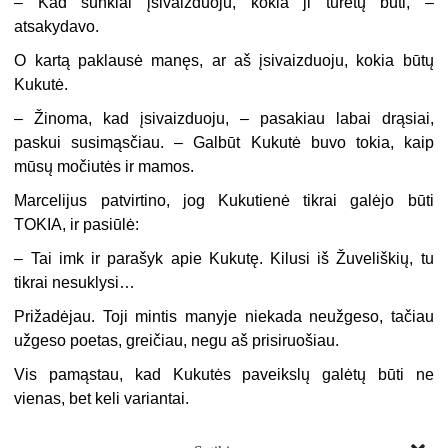
– Kad sunkiai įsivaizduoju, kokia ji turėtų būti, –
atsakydavo.
O kartą paklausė manęs, ar aš įsivaizduoju, kokia būtų
Kukutė.
– Žinoma, kad įsivaizduoju, – pasakiau labai drąsiai,
paskui susimąsčiau. – Galbūt Kukutė buvo tokia, kaip
mūsų močiutės ir mamos.
Marcelijus patvirtino, jog Kukutienė tikrai galėjo būti
TOKIA, ir pasiūlė:
– Tai imk ir parašyk apie Kukutę. Kilusi iš Žuveliškių, tu
tikrai nesuklysi…
Prižadėjau. Toji mintis manyje niekada neužgeso, tačiau
užgeso poetas, greičiau, negu aš prisiruošiau.
Vis pamąstau, kad Kukutės paveikslų galėtų būti ne
vienas, bet keli variantai.