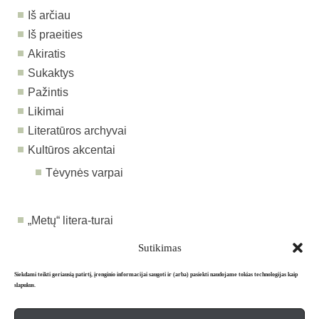
Iš arčiau
Iš praeities
Akiratis
Sukaktys
Pažintis
Likimai
Literatūros archyvai
Kultūros akcentai
Tėvynės varpai
„Metų“ litera-turai
„Metų“ komentarai
Sutikimas
Siekdami teikti geriausią patirtį, įrenginio informacijai saugoti ir (arba) pasiekti naudojame tokias technologijas kaip
slapukus.