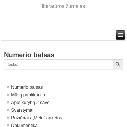
literatūros žurnalas
Numerio balsas
Search Button
Search
for:
Numerio balsas
Mūsų publikacija
Apie kūrybą ir save
Svarstymai
Požiūriai / „Metų“ anketos
Dokumentika