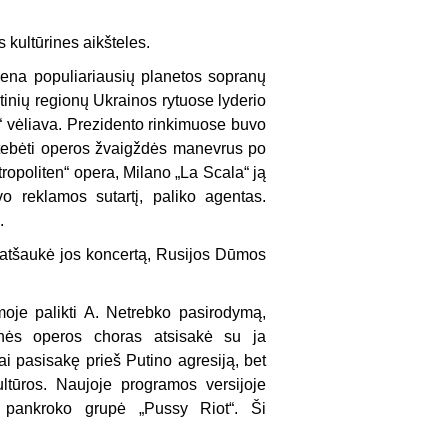
 kultūrines aikšteles.
iena populiariausių planetos sopranų
stinių regionų Ukrainos rytuose lyderio
 vėliava. Prezidento rinkimuose buvo
stebėti operos žvaigždės manevrus po
tropoliten“ opera, Milano „La Scala“ ją
vo reklamos sutartį, paliko agentas.
.
 atšaukė jos koncertą, Rusijos Dūmos
moje palikti A. Netrebko pasirodymą,
linės operos choras atsisakė su ja
ai pasisakę prieš Putino agresiją, bet
ltūros. Naujoje programos versijoje
ų pankroko grupė „Pussy Riot“. Ši