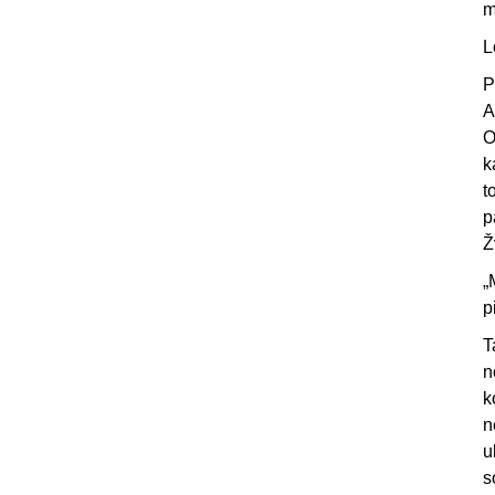
m
L
P
A
O
k
t
p
Ž
„
p
T
n
k
n
u
s