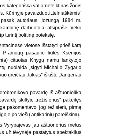
jos kategoriška valia neteiktinas žodis
s. Kūrinyje pavaizduoti „telniaškėmis“
, pasak autoriaus, lozungą 1984 m.
kambinę darbuotojai atsiprašė nieko
 turintį politinę potekstę.
acinėse vietose išstatyti prieš karą
s. Pramogų pasaulio liūtės Ksenijos
nia) cituotas Knygų namų lankytojo
tų nuolaida įsigyti Michailo Zygario
 greičiau „tokias“ iškišti. Dar geriau
erebrenikovo pavardę iš aštuoniolika
vardę skiltyje „režisierius“ pakeitęs
ga pakomentavo, jog režisierių pirmą
igoje po viešų antikarinių pareiškimų.
as Vyrypajevas jau aštuonerius metus
s už tėvynėje pastatytus spektaklius