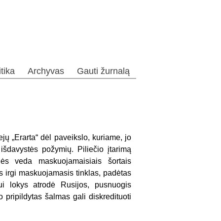
itika
Archyvas
Gauti žurnalą
jų „Erarta“ dėl paveikslo, kuriame, jo
išdavystės požymių. Piliečio įtarimą
nės veda maskuojamaisiais šortais
 irgi maskuojamasis tinklas, padėtas
ui lokys atrodė Rusijos, pusnuogis
 pripildytas šalmas gali diskredituoti