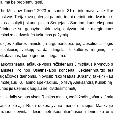
alima be problemų tęsti.
The Moscow Times“ 2023 m. sausio 31 d. informavo apie Rusij
askvos Tretjakovo galerijai parodų turinį derinti prie dvasinių / 
sios atsakyti į skundą tokio Sergejaus Šadrino, kuris ekspon
ūriniuose su gausybe laidotuvių, dalyvaujant ir marginalam
esimizmo, dvasinės tuštumos požymių.
usijos kultūros ministerija argumentuoja, jog absoliučiai logi
tsisakiusių veikėjų vardai dingsta iš kultūros renginių, 
eikalavimas, kurio ignoruoti negalima.
askvos teatrai atšaukė visus režisieriaus Dmitrijaus Krymovo 
ianistės Polinos Osetinskajos koncertą. Jekaterinburgo t
ugačiovos dainomis, Novosibirsko teatras „Krasnyj fakel“ (Rau
imofejaus Kuliabino spektaklius, jo tėvą Aleksandrą Kuliabiną a
urias jis užėmė daugiau nei dvidešimt metų.
ai tik dalis vajaus visos Rusijos mastu, todėl žodis „atšaukti“ rak
ausio 25-ąją Rusų dekoratyvinio meno muziejus Maskvoje 
mžiaus devintąjį dešimtmetį išpopuliarėjusios menininkų grup