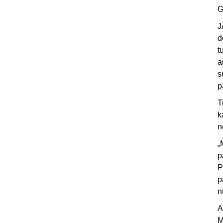
G
J
d
t
a
s
p
T
k
n
„
p
P
p
n
A
M