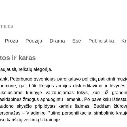
rnalas
Proza
Poezija
Drama
Esė
Publicistika
Kr
os ir karas
aujausių reikalų alegorija.
ankt Peterburgo gyventojas pareikalavo policiją patikrinti muzie
uomone, gali būti Rusijos armijos diskreditavimo ir tėvynės 
ukėlusiame kūrinyje vaizduojamas lokys, kurį už grandi
asidabinęs žmogus apnuogintu liemeniu. Po paveikslu ištiestas
audono skysčio pripildytas karinis šalmas. Budriam žiūrov
ersonažas – Vladimiro Putino personifikacija, simbolinio kraujo
usų kariškių veikimą Ukrainoje.