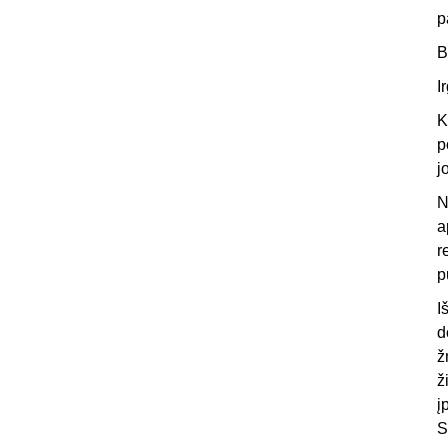
p
B
I
K
p
j
N
a
r
p
I
d
ž
ž
į
S