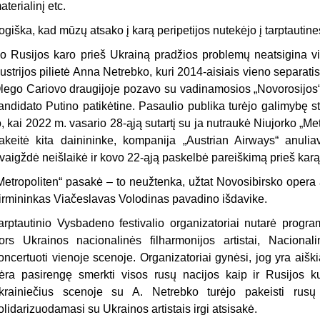
aterialinį etc.
ogiška, kad mūzų atsako į karą peripetijos nutekėjo į tarptautines
o Rusijos karo prieš Ukrainą pradžios problemų neatsigina v
ustrijos pilietė Anna Netrebko, kuri 2014-aisiais vieno separati
lego Cariovo draugijoje pozavo su vadinamosios „Novorosijos“
andidato Putino patikėtine. Pasaulio publika turėjo galimybę 
o, kai 2022 m. vasario 28-ąją sutartį su ja nutraukė Niujorko „Me
akeitė kita dainininke, kompanija „Austrian Airways“ anulia
vaigždė neišlaikė ir kovo 22-ąją paskelbė pareiškimą prieš karą
Metropoliten“ pasakė – to neužtenka, užtat Novosibirsko opera
irmininkas Viačeslavas Volodinas pavadino išdavike.
arptautinio Vysbadeno festivalio organizatoriai nutarė progra
ors Ukrainos nacionalinės filharmonijos artistai, Naciona
oncertuoti vienoje scenoje. Organizatoriai gynėsi, jog yra aiški
ėra pasirengę smerkti visos rusų nacijos kaip ir Rusijos ku
krainiečius scenoje su A. Netrebko turėjo pakeisti rus
olidarizuodamasi su Ukrainos artistais irgi atsisakė.