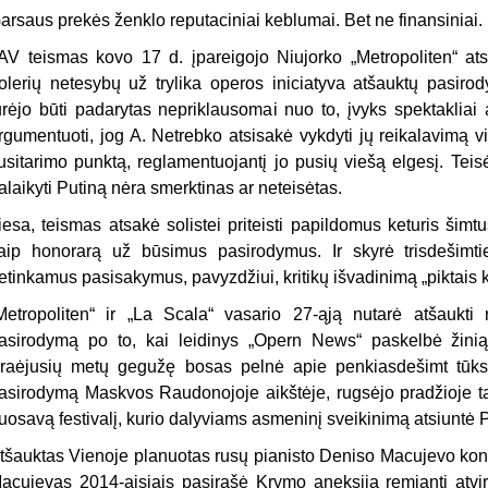
arsaus prekės ženklo reputaciniai keblumai. Bet ne finansiniai.
AV teismas kovo 17 d. įpareigojo Niujorko „Metropoliten“ ats
olerių netesybų už trylika operos iniciatyva atšauktų pasir
urėjo būti padarytas nepriklausomai nuo to, įvyks spektakliai 
rgumentuoti, jog A. Netrebko atsisakė vykdyti jų reikalavimą v
usitarimo punktą, reglamentuojantį jo pusių viešą elgesį. Teisė
alaikyti Putiną nėra smerktinas ar neteisėtas.
iesa, teismas atsakė solistei priteisti papildomus keturis šimtu
aip honorarą už būsimus pasirodymus. Ir skyrė trisdešimti
etinkamus pasisakymus, pavyzdžiui, kritikų išvadinimą „piktais ka
Metropoliten“ ir „La Scala“ vasario 27-ąją nutarė atšaukti
asirodymą po to, kai leidinys „Opern News“ paskelbė žinią
raėjusių metų gegužę bosas pelnė apie penkiasdešimt tūkst
asirodymą Maskvos Raudonojoje aikštėje, rugsėjo pradžioje t
uosavą festivalį, kurio dalyviams asmeninį sveikinimą atsiuntė 
tšauktas Vienoje planuotas rusų pianisto Deniso Macujevo koncer
acujevas 2014-aisiais pasirašė Krymo aneksiją remiantį atvir