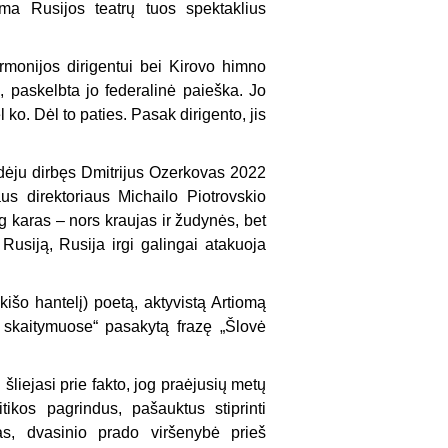
a Rusijos teatrų tuos spektaklius
rmonijos dirigentui bei Kirovo himno
, paskelbta jo federalinė paieška. Jo
 ko. Dėl to paties. Pasak dirigento, jis
dėju dirbęs Dmitrijus Ozerkovas 2022
s direktoriaus Michailo Piotrovskio
og karas – nors kraujas ir žudynės, bet
 Rusiją, Rusija irgi galingai atakuoja
išo hantelį) poetą, aktyvistą Artiomą
 skaitymuose“ pasakytą frazę „Šlovė
šliejasi prie fakto, jog praėjusių metų
tikos pagrindus, pašauktus stiprinti
mas, dvasinio prado viršenybė prieš