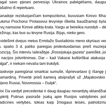
agal savo pjeses pervesiąs Ukrainos pabėgėliams, daugum
ašalino iš repertuaro.
anadoje reziduojančiam kompozitoriui, buvusiam Kirovo filha
utoriui Prochorui Protasovui tėvynėje iškelta baudžiamoji byla
ėvų namuose Kirove atlikta krata. Vargu ar bereikia nurodyti – dėl
ežinąs, kas bus su tėvyne Rusija. Bijąs, nieko gero.
videšimt dvejus metus Ermitažo šiuolaikinio meno skyriaus ve
. spalio 3 d. paliko pareigas protestuodamas prieš muziejau
oziciją. Šis interviu laikraštyje „Rossijskaja gazeta“ pareiškė, j
r nacijos įsitvirtinimas. Dar – kad Vakarai kultūriškai atakuoja
atgal“, ir niekam nevalia tam trukdyti.
askvoje pareigūnai smarkiai sumušė, išprievartavo (į išangę įk
amardiną. Privertė prieš kamerą atsiprašyti už „Majakovskio
ijevo Rusiai, Novorossia – čiulpk“.
isi čia vardyti precedentai ir daug daugiau nevardytų sklandžiai 
apkritį Putinas pasirašė įsaką apie Rusijos valstybinės poli
radicines vertybes, tokias kaip žmogaus teisės, patriotiz