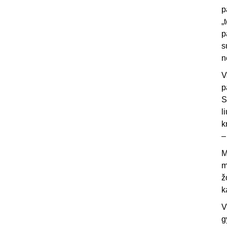
p
„
p
s
n
V
p
S
l
k
–
M
m
ž
k
V
g