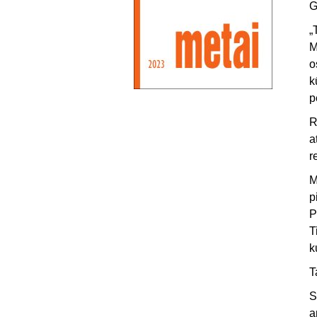
G
„
M
o
k
p
R
a
r
M
p
P
T
k
T
S
a