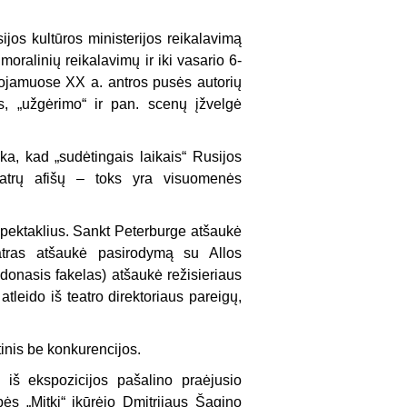
os kultūros ministerijos reikalavimą
moralinių reikalavimų ir iki vasario 6-
uojamuose XX a. antros pusės autorių
s, „užgėrimo“ ir pan. scenų įžvelgė
ška, kad „sudėtingais laikais“ Rusijos
teatrų afišų – toks yra visuomenės
spektaklius. Sankt Peterburge atšaukė
eatras atšaukė pasirodymą su Allos
donasis fakelas) atšaukė režisieriaus
tleido iš teatro direktoriaus pareigų,
tinis be konkurencijos.
iš ekspozicijos pašalino praėjusio
ės „Mitki“ įkūrėjo Dmitrijaus Šagino