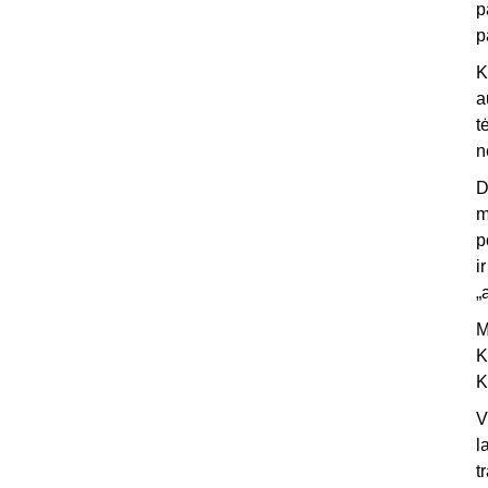
p
p
K
a
t
n
D
m
p
i
„
M
K
K
V
l
t