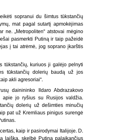
eikėti sopranui du šimtus tūkstančių
odymų, mat pagal sutartį apmokėjimas
ar ne. „Metropoliten“ atstovai mėgino
iešai pasmerkti Putiną ir taip pažeidė
jas į tai atrėmė, jog soprano įkarštis
s tūkstančių, kuriuos ji galėjo pelnyti
es tūkstančių dolerių baudą už jos
ip akli agresoriai“.
 rusų dainininko Ildaro Abdrazakovo
 apie jo ryšius su Rusijos valdžia.
ančių dolerių už dešimties minučių
aip pat už Kremliaus pinigus surengė
Putinas.
tas, kaip ir pasirodymai Italijoje. D.
ą laišką, skelbė Putiną palaikančius