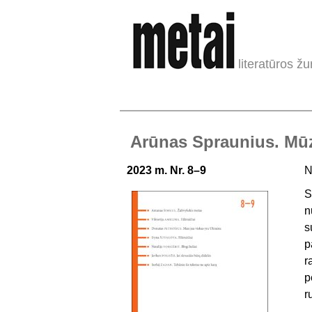
literatūros žu
Arūnas Spraunius. Mūz
2023 m. Nr. 8–9
N
S
n
s
p
r
p
r