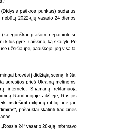
a.“
 (Didysis patikros punktas) sudariusi
i nebūtų 2022-ųjų vasario 24 dienos,
 (kategoriškai prašom nepainioti su
ni kitus gyrė ir aiškino, ką skaityti. Po
pusė užsičiaupė, paaiškėjo, jog visa tai
gai brovėsi į didžiąją sceną. Ir štai
ta agresijos prieš Ukrainą metinėms,
ūrų internete. Shamaną reklamuoja
 himną Raudonojoje aikštėje, Rusijos
ik trisdešimt milijonų rublių prie jau
imiras“, pašauktai skatinti tradicines
manas.
e „Rossia 24“ vasario 28-ąją informavo