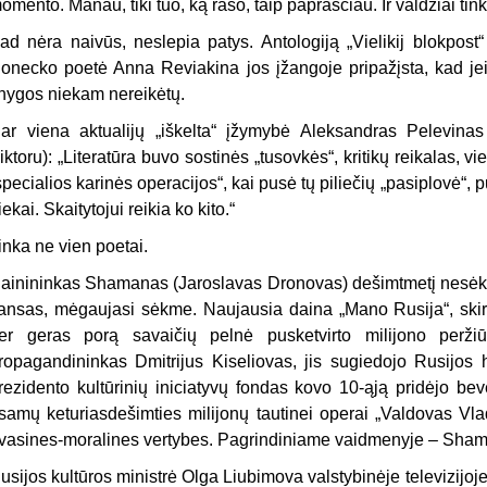
omento. Manau, tiki tuo, ką rašo, taip paprasčiau. Ir valdžiai tink
ad nėra naivūs, neslepia patys. Antologiją „Vielikij blokpost“
onecko poetė Anna Reviakina jos įžangoje pripažįsta, kad je
nygos niekam nereikėtų.
ar viena aktualijų „iškelta“ įžymybė Aleksandras Pelevinas
iktoru): „Literatūra buvo sostinės „tusovkės“, kritikų reikalas, vie
specialios karinės operacijos“, kai pusė tų piliečių „pasiplovė“, 
iekai. Skaitytojui reikia ko kito.“
inka ne vien poetai.
ainininkas Shamanas (Jaroslavas Dronovas) dešimtmetį nesėkmin
ansas, mėgaujasi sėkme. Naujausia daina „Mano Rusija“, skir
er geras porą savaičių pelnė pusketvirto milijono perži
ropagandininkas Dmitrijus Kiseliovas, jis sugiedojo Rusijos
rezidento kultūrinių iniciatyvų fondas kovo 10-ąją pridėjo beve
samų keturiasdešimties milijonų tautinei operai „Valdovas Vlad
vasines-moralines vertybes. Pagrindiniame vaidmenyje – Sha
usijos kultūros ministrė Olga Liubimova valstybinėje televizijoj