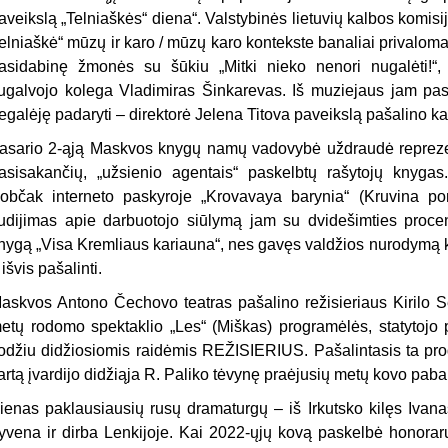
aveikslą „Telniaškės“ diena“. Valstybinės lietuvių kalbos komisi
telniaškė“ mūzų ir karo / mūzų karo kontekste banaliai privaloma
asidabinę žmonės su šūkiu „Mitki nieko nenori nugalėti!“
ugalvojo kolega Vladimiras Šinkarevas. Iš muziejaus jam pas
egalėję padaryti – direktorė Jelena Titova paveikslą pašalino kaip
asario 2-ąją Maskvos knygų namų vadovybė uždraudė reprezent
asisakančių, „užsienio agentais“ paskelbtų rašytojų knyga
občak interneto paskyroje „Krovavaya barynia“ (Kruvina po
iudijimas apie darbuotojo siūlymą jam su dvidešimties procen
nygą „Visa Kremliaus kariauna“, nes gavęs valdžios nurodymą kuo
 išvis pašalinti.
askvos Antono Čechovo teatras pašalino režisieriaus Kirilo S
etų rodomo spektaklio „Les“ (Miškas) programėlės, statytojo pa
odžiu didžiosiomis raidėmis REŽISIERIUS. Pašalintasis ta pro
artą įvardijo didžiąja R. Paliko tėvynę praėjusių metų kovo paba
ienas paklausiausių rusų dramaturgų – iš Irkutsko kilęs Ivan
yvena ir dirba Lenkijoje. Kai 2022-ųjų kovą paskelbė honoraru