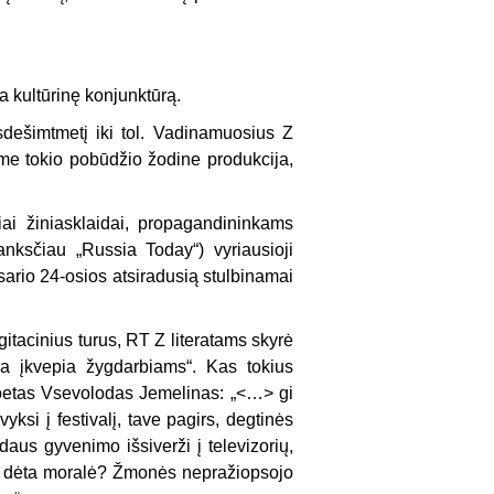
ja kultūrinę konjunktūrą.
dešimtmetį iki tol. Vadinamuosius Z
ume tokio pobūdžio žodine produkcija,
iai žiniasklaidai, propagandininkams
nksčiau „Russia Today“) vyriausioji
ario 24-osios atsiradusią stulbinamai
agitacinius turus, RT Z literatams skyrė
ba įkvepia žygdarbiams“. Kas tokius
oetas Vsevolodas Jemelinas: „<…> gi
yksi į festivalį, tave pagirs, degtinės
odaus gyvenimo išsiverži į televizorių,
ia dėta moralė? Žmonės nepražiopsojo