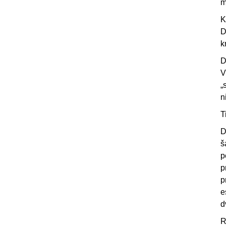
m
K
D
k
D
V
„
n
T
D
š
p
p
p
e
d
R