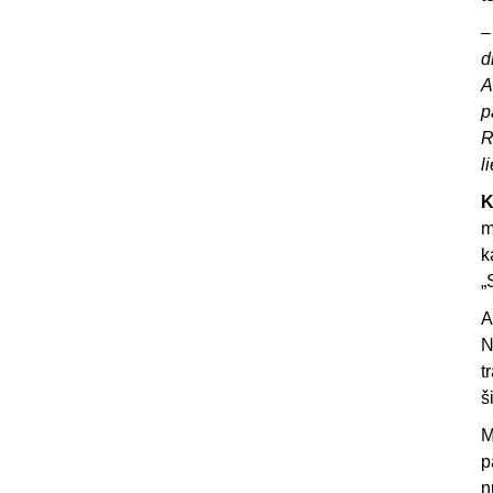
d
A
p
R
l
K
m
k
„
A
N
t
š
M
p
n