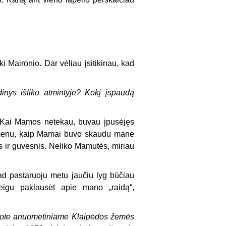
i Maironio. Dar vėliau įsitikinau, kad
nys išliko atmintyje? Kokį įspaudą
. Kai Mamos netekau, buvau įpusėjęs
isimenu, kaip Mamai buvo skaudu mane
is ir guvesnis. Neliko Mamutės, miriau
ad pastaruoju metu jaučiu lyg būčiau
igu paklausėt apie mano „raidą“,
javote anuometiniame Klaipėdos žemės