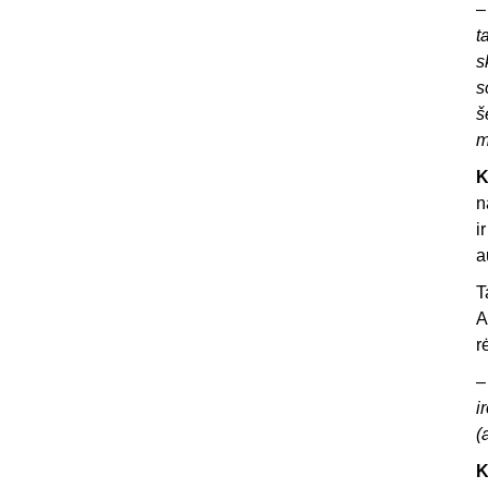
t
s
s
š
m
K
n
i
a
T
A
r
i
(
K