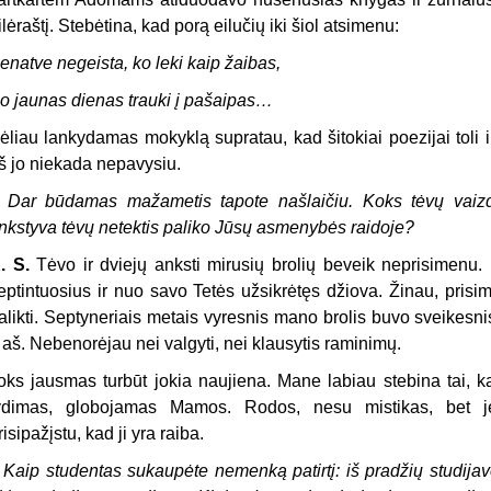
ilėraštį. Stebėtina, kad porą eilučių iki šiol atsimenu:
enatve negeista, ko leki kaip žaibas,
o jaunas dienas trauki į pašaipas…
ėliau lankydamas mokyklą supratau, kad šitokiai poezijai toli ik
š jo niekada nepavysiu.
–
Dar būdamas mažametis tapote našlaičiu. Koks tėvų vaizdi
nkstyva tėvų netektis paliko Jūsų asmenybės raidoje?
. S.
Tėvo ir dviejų anksti mirusių brolių beveik neprisimenu
eptintuosius ir nuo savo Tetės užsikrėtęs džiova. Žinau, pr
alikti. Septyneriais metais vyresnis mano brolis buvo sveikesn
r aš. Nebenorėjau nei valgyti, nei klausytis raminimų.
oks jausmas turbūt jokia naujiena. Mane labiau stebina tai, k
ydimas, globojamas Mamos. Rodos, nesu mistikas, bet je
risipažįstu, kad ji yra raiba.
–
Kaip studentas sukaupėte nemenką patirtį: iš pradžių studi