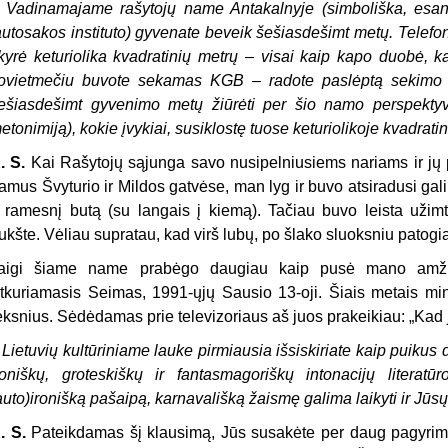
–
Vadinamajame rašytojų name Antakalnyje (simboliška, esanči
autosakos instituto) gyvenate beveik šešiasdešimt metų. Telef
kyrė keturiolika kvadratinių metrų – visai kaip kapo duobė, ka
ovietmečiu buvote sekamas KGB – radote paslėptą sekimo 
ešiasdešimt gyvenimo metų žiūrėti per šio namo perspekty
etonimiją), kokie įvykiai, susiklostę tuose keturiolikoje kvadratini
. S.
Kai Rašytojų sąjunga savo nusipelniusiems nariams ir jų
amus Švyturio ir Mildos gatvėse, man lyg ir buvo atsiradusi g
r ramesnį butą (su langais į kiemą). Tačiau buvo leista užimt
ukšte. Vėliau supratau, kad virš lubų, po šlako sluoksniu patogi
aigi šiame name prabėgo daugiau kaip pusė mano amžiau
tkuriamasis Seimas, 1991-ųjų Sausio 13-oji. Šiais metais mi
ėksnius. Sėdėdamas prie televizoriaus aš juos prakeikiau: „Kad 
–
Lietuvių kultūriniame lauke pirmiausia išsiskiriate kaip puikus
roniškų, groteskiškų ir fantasmagoriškų intonacijų literatū
auto)ironišką pašaipą, karnavališką žaismę galima laikyti ir J
. S.
Pateikdamas šį klausimą, Jūs susakėte per daug pagyrimų. 