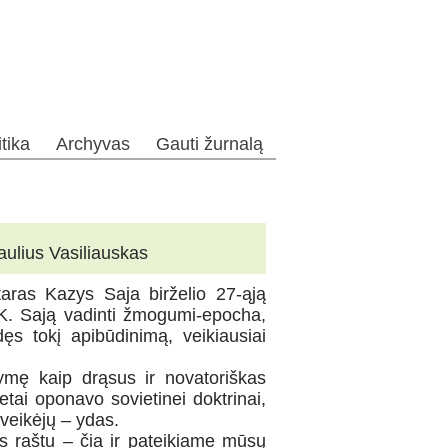
itika
Archyvas
Gauti žurnalą
aulius Vasiliauskas
aras Kazys Saja birželio 27-ąją
 K. Sają vadinti žmogumi-epocha,
dęs tokį apibūdinimą, veikiausiai
žymę kaip drąsus ir novatoriškas
etai oponavo sovietinei doktrinai,
 veikėjų – ydas.
s raštu – čia ir pateikiame mūsų