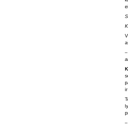
e
S
K
V
a
a
K
s
p
i
T
l
p