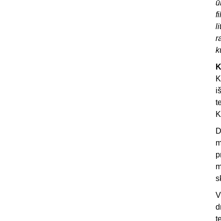
ū
f
l
r
k
K
K
i
t
K
D
m
p
m
s
V
d
t