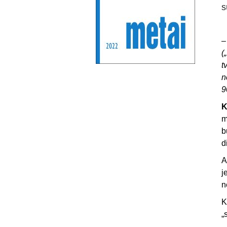
s
(
t
n
9
K
m
b
d
A
j
n
K
„