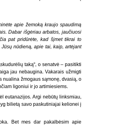
minėte apie žemoką kraujo spaudimą
s. Dabar išgėriau arbatos, jaučiuosi
čia pat pridūrėte, kad šįmet tikrai to
ūsų nūdieną, apie tai, kaip, artėjant
kudurėlių taką“, o senatvė – pasitikti
aiga jau nebaugina. Vakarais užmigti
nas nualina žmogaus sąmonę, dvasią, o
čiam ligoniui ir jo artimiesiems.
l eutanazijos. Argi nebūtų linksmiau,
 bilietą savo paskutiniajai kelionei į
roka. Bet mes dar pakalbėsim apie