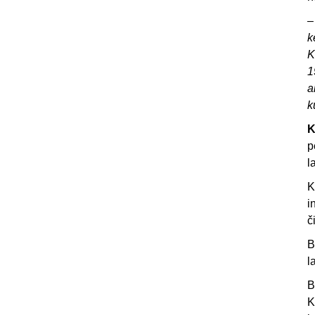
k
K
1
a
k
K
p
l
K
i
č
B
l
B
K