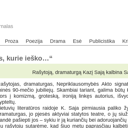
rnalas
Proza
Poezija
Drama
Esė
Publicistika
Kr
is, kurie ieško…“
Rašytoją, dramaturgą Kazį Sają kalbina S
ašytojas, dramaturgas, Nepriklausomybės Akto signat
inės 90-mečio jubiliejų. Skambiai tariant, galima būtų
ors į komizmą, groteską, ironiją linkęs autorius, išvy
ypteltų.
ietuvių literatūros raidoje K. Saja pirmiausia paliko 
ramaturgas, jo pjesės aktyviai statytos teatre, o jų siuž
andė pašiepti jos – sykiu ir ją kuriančių bei adoruojančių
u rašytoju sutarėme, kad šiuo metu paprasčiau kalbėti