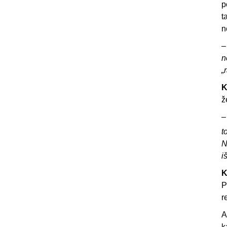
p
t
n
n
„
K
ž
t
N
i
K
P
r
A
k