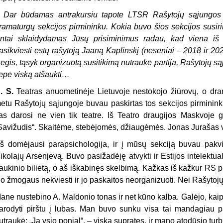
–
Dar būdamas antrakursiu tapote LTSR Rašytojų sąjungos n
ramaturgų sekcijos pirmininku. Kokia buvo šios sekcijos susir
ntai sklaidydamas Jūsų prisiminimus radau, kad viena iš
asikviesti estų rašytoją Jaaną Kaplinskį (neseniai – 2018 ir 2021
egis, tąsyk organizuotą susitikimą nutraukė partija, Rašytojų 
iepė viską atšaukti…
. S.
Teatras anuometinėje Lietuvoje nestokojo žiūrovų, o dra
etu Rašytojų sąjungoje buvau paskirtas tos sekcijos pirminink
as darosi ne vien tik teatre. Iš Teatro draugijos Maskvoj
Savižudis“. Skaitėme, stebėjomės, džiaugėmės. Jonas Jurašas v
š domėjausi parapsichologija, ir į mūsų sekciją buvau pakvie
ikolajų Arsenjevą. Buvo pasižadėję atvykti ir Estijos intelektual
raukinio bilietą, o aš iškabinęs skelbimą. Kažkas iš kažkur RS 
io žmogaus nekviesti ir jo paskaitos neorganizuoti. Nei Rašytojų
ane nustebino A. Maldonio tonas ir net kūno kalba. Galėjo, kaip k
arodyti pirštu į lubas. Man buvo sunku visa tai mandagiau paa
utraukė: „Ja vsio ponial“, – viską supratęs, ir mano atodūsio tur