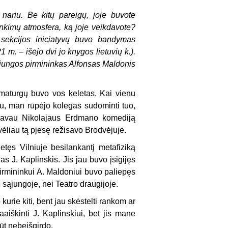
ariu. Be kitų pareigų, joje buvote
inkimų atmosfera, ką joje veikdavote?
 sekcijos iniciatyvų buvo bandymas
 m. – išėjo dvi jo knygos lietuvių k.).
sąjungos pirmininkas Alfonsas Maldonis
maturgų buvo vos keletas. Kai vienu
u, man rūpėjo kolegas sudominti tuo,
e gavau Nikolajaus Erdmano komediją
ėliau tą pjesę režisavo Brodvėjuje.
tęs Vilniuje besilankantį metafiziką
as J. Kaplinskis. Jis jau buvo įsigijęs
pirmininkui A. Maldoniui buvo paliepęs
 sąjungoje, nei Teatro draugijoje.
urie kiti, bent jau skėstelti rankom ar
iškinti J. Kaplinskiui, bet jis mane
būt nebeišgirdo.