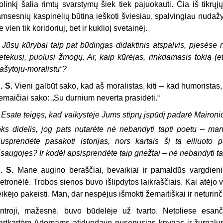
olinkį šalia rimtų svarstymų šiek tiek pajuokauti. Čia iš tikrųj
amsesnių kaspinėlių būtina ieškoti šviesiau, spalvingiau nudažyt
e vien tik koridoriuj, bet ir kuklioj svetainėj.
–
Jūsų kūrybai taip pat būdingas didaktinis atspalvis, pjesėse 
etekusį, puolusį žmogų. Ar, kaip kūrėjas, rinkdamasis tokią (et
rašytoju-moralistu“?
. S.
Vieni galbūt sako, kad aš moralistas, kiti – kad humoristas, o
emaičiai sako: „Su durnium neverta prasidėti.“
–
Esate teigęs, kad vaikystėje Jums stiprų įspūdį padarė Maironi
oks didelis, jog pats nutarėte nė nebandyti tapti poetu – ma
usprendėte pasakoti istorijas, nors kartais šį tą eiliuoto pa
šsaugojęs? Ir kodėl apsisprendėte taip griežtai – nė nebandyti t
. S.
Mane augino beraščiai, bevaikiai ir pamaldūs vargdien
etronėlė. Trobos sienos buvo išlipdytos laikraščiais. Kai atėjo vi
eikėjo pakeisti. Man, dar nespėjus išmokti žemaitiškai ir neturinč
ntroji, mažesnė, buvo būdelėje už tvarto. Netoliese esan
artkartėm Adomams atiduodavo nusenusias knygas ir žurnalus.