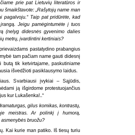
ame prie pat Lietuvių literatūros ir
onu šmaikštavote: „Rašytojų name man
i pagalvoju.“ Taip pat pridūrėte, kad
įrangą. Jeigu pamėgintumėte į tuos
vą (nelyg didesnės gyvenimo dalies
ų metrų, įvardintini kertiniais?
 prievaizdams pastatydino prabangius
alimybė tam pačiam name gauti didesnį
i butą tik ketvirtajame, paskutiniame
ausia išvedžioti pasiklausymo laidus.
s. Svarbiausi įvykiai – Sąjūdis,
nėdami ją išgirdome protestuojančius
jus kur Lukašenka!..“
 dramaturgas, gilus komikas, kontrastų,
roje meistras. Ar polinkį į humorą,
ūsų asmenybės bruožu?
Kai kurie man patiko. Iš tiesų turiu