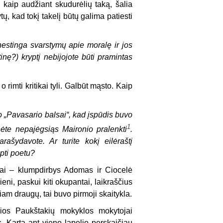
ų kaip audžiant skudurėlių taką, šalia
ų, kad tokį takelį būtų galima patiesti
nestinga svarstymų apie moralę ir jos
inę?) kryptį nebijojote būti pramintas
 rimti kritikai tyli. Galbūt mąsto. Kaip
o „Pavasario balsai“, kad įspūdis buvo
1
nėte nepajėgsiąs Maironio pralenkti
.
rašydavote. Ar turite kokį eilėraštį
apti poetu?
iai – klumpdirbys Adomas ir Ciocelė
eni, paskui kiti okupantai, laikraščius
iam draugų, tai buvo pirmoji skaitykla.
čios Paukštakių mokyklos mokytojai
 Kartą ant vieno lapelio perskaičiau