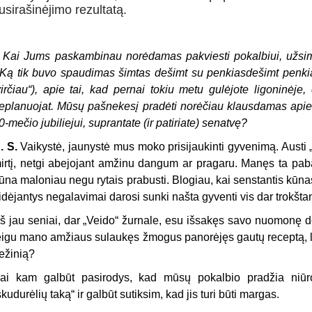
usirašinėjimo rezultatą.
–
Kai Jums paskambinau norėdamas pakviesti pokalbiui, užsi
„Ką tik buvo spaudimas šimtas dešimt su penkiasdešimt penkiai
virčiau“), apie tai, kad pernai tokiu metu gulėjote ligoninėje, 
eplanuojat. Mūsų pašnekesį pradėti norėčiau klausdamas apie J
0-mečio jubiliejui, suprantate (ir patiriate) senatvę?
. S.
Vaikystė, jaunystė mus moko prisijaukinti gyvenimą. Austi „s
irtį, netgi abejojant amžinu dangum ar pragaru. Manęs ta pab
ūna maloniau negu rytais prabusti. Blogiau, kai senstantis kū
idėjantys negalavimai darosi sunki našta gyventi vis dar trokštan
š jau seniai, dar „Veido“ žurnale, esu išsakęs savo nuomonę dė
eigu mano amžiaus sulaukęs žmogus panorėjęs gautų receptą, lyg
ežinią?
ai kam galbūt pasirodys, kad mūsų pokalbio pradžia niū
skudurėlių taką“ ir galbūt sutiksim, kad jis turi būti margas.