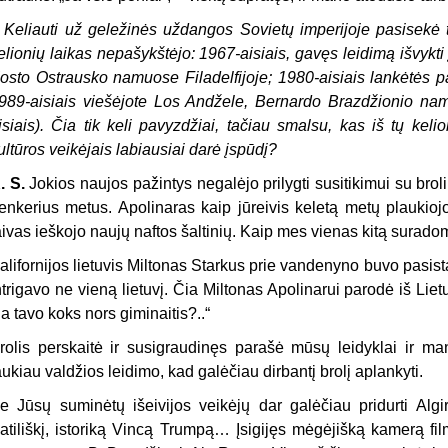
–
Keliauti už geležinės uždangos Sovietų imperijoje pasisekė 
elionių laikas nepašykštėjo: 1967-aisiais, gavęs leidimą išvykti
osto Ostrausko namuose Filadelfijoje; 1980-aisiais lankėtės p
989-aisiais viešėjote Los Andžele, Bernardo Brazdžionio nam
isiais). Čia tik keli pavyzdžiai, tačiau smalsu, kas iš tų keli
ultūros veikėjais labiausiai darė įspūdį?
. S.
Jokios naujos pažintys negalėjo prilygti susitikimui su bro
enkerius metus. Apolinaras kaip jūreivis keletą metų plaukioj
aivas ieškojo naujų naftos šaltinių. Kaip mes vienas kitą surado
alifornijos lietuvis Miltonas Starkus prie vandenyno buvo pasis
ntrigavo ne vieną lietuvį. Čia Miltonas Apolinarui parodė iš Lie
ia tavo koks nors giminaitis?..“
rolis perskaitė ir susigraudinęs parašė mūsų leidyklai ir ma
aukiau valdžios leidimo, kad galėčiau dirbantį brolį aplankyti.
e Jūsų suminėtų išeivijos veikėjų dar galėčiau pridurti Alg
atiliškį, istoriką Vincą Trumpą… Įsigijęs mėgėjišką kamerą f