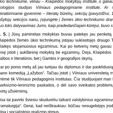
kio technikume, vėliau – Klaipėdos mokytojų institute, o galiau
ilologijos studijas Vilniaus pedagoginiame institute. Ar 
iteratūriniame gyvenime – literatų būrelių, sekcijų (pavyzdžiui,
ašytojų sekcijos nariu, įsijungėte į žemės ūkio technikumo dram
uo toks dalyvavimas Jums, kaip pradedančiajam kūrėjui, buvo 
. S.
Į Jūsų paminėtas mokyklas buvau patekęs jau penketą m
laipėdos žemės ūkio technikumą įstojau suklastojęs draugo 
šlaikęs stojamuosius egzaminus. Kai po ketverių metų gavau d
eisę įstoti į aukštesnę mokyklą be egzaminų. Deja, Klaipėdos 
albos ir literatūros, bet į Gamtos ir geografijos skyrių.
ar po poros metų aš jau turėjau du diplomus ir dar pasklidusią
ano komediją „Lažybos“. Tačiau įstoti į Vilniaus universitet
riėmė tik Vilniaus pedagoginis institutas. Čia studijuojant man
arksizmo-leninizmo paskaitos, o dėl savo sveikatos problemų 
kirtų užsiėmimų.
isa tai pavirto šviesiu skudurėliu laikant valstybinius egzaminus.
ramaturgija“. Gerai, kad neištraukiau: būčiau nesugebėjęs įro
elpa į socialistinio realizmo rėmus.