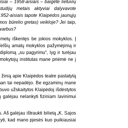
siai – 1958-aisiais – baigėte lietuvių
studijų metais aktyviai dalyvavote
 1952-aisiais tapote Klaipėdos jaunųjų
os būrelio gretas) veikloje? Jei taip,
svarbus?
etų iškentęs be jokios mokyklos. Į
Telšių amatų mokyklos pažymėjimą ir
iplomą „su pagyrimu“, lyg ir turėjau
mokytojų institutas mane priėmė ne į
 žinią apie Klaipėdos teatre pastatytą
ą man tai nepadėjo. Be egzaminų mane
 buvo užskaitytos Klaipėdoj išdėstytos
galėjau nelankyti fiziniam lavinimui
 Aš galėjau ištraukti bilietą „K. Sajos
dyti, kad mano pjesės kuo puikiausiai