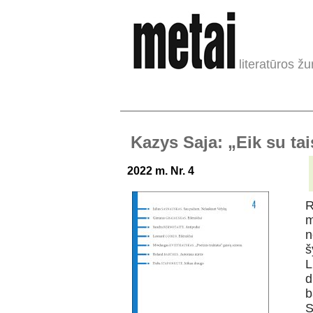
literatūros žu
Kazys Saja: „Eik su ta
2022 m. Nr. 4
R
m
n
š
L
d
b
S