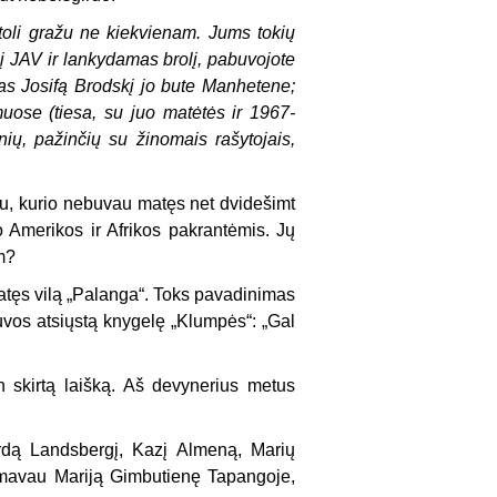
toli gražu ne kiekvienam. Jums tokių
 į JAV ir lankydamas brolį, pabuvojote
as Josifą Brodskį jo bute Manhetene;
uose (tiesa, su juo matėtės ir 1967-
onių, pažinčių su žinomais rašytojais,
liu, kurio nebuvau matęs net dvidešimt
o Amerikos ir Afrikos pakrantėmis. Jų
m?
tatęs vilą „Palanga“. Toks pavadinimas
tuvos atsiųstą knygelę „Klumpės“: „Gal
n skirtą laišką. Aš devynerius metus
irdą Landsbergį, Kazį Almeną, Marių
ilmavau Mariją Gimbutienę Tapangoje,