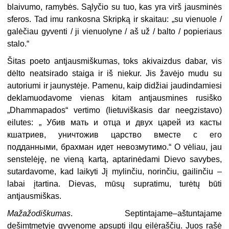
blaivumo, ramybės. Sąlyčio su tuo, kas yra virš jausminės
sferos. Tad imu rankosna Skripką ir skaitau: „su vienuole /
galėčiau gyventi / ji vienuolyne / aš už / balto / popieriaus
stalo.“
Šitas poeto antjausmiškumas, toks akivaizdus dabar, vis
dėlto neatsirado staiga ir iš niekur. Jis žavėjo mudu su
autoriumi ir jaunystėje. Pamenu, kaip didžiai jaudindamiesi
deklamuodavome vienas kitam antjausmines rusiško
„Dhammapados“ vertimo (lietuviškasis dar neegzistavo)
eilutes: „ Убив мать и отца и двух царей из касты
кшатриев, уничтожив царство вместе с его
подданными, брахман идет невозмутимо.“ O vėliau, jau
senstelėję, ne vieną kartą, aptarinėdami Dievo savybes,
sutardavome, kad laikyti Jį mylinčiu, norinčiu, gailinčiu –
labai įtartina. Dievas, mūsų supratimu, turėtų būti
antjausmiškas.
Mažažodiškumas
. Septintajame–aštuntajame
dešimtmetyje gyvenome apsupti ilgų eilėraščių. Juos rašė