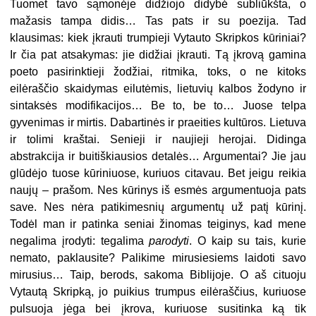
Tuomet tavo sąmonėje didžiojo didybė subliūkšta, o
mažasis tampa didis… Tas pats ir su poezija. Tad
klausimas: kiek įkrauti trumpieji Vytauto Skripkos kūriniai?
Ir čia pat atsakymas: jie didžiai įkrauti. Tą įkrovą gamina
poeto pasirinktieji žodžiai, ritmika, toks, o ne kitoks
eilėraščio skaidymas eilutėmis, lietuvių kalbos žodyno ir
sintaksės modifikacijos… Be to, be to… Juose telpa
gyvenimas ir mirtis. Dabartinės ir praeities kultūros. Lietuva
ir tolimi kraštai. Senieji ir naujieji herojai. Didinga
abstrakcija ir buitiškiausios detalės… Argumentai? Jie jau
glūdėjo tuose kūriniuose, kuriuos citavau. Bet jeigu reikia
naujų – prašom. Nes kūrinys iš esmės argumentuoja pats
save. Nes nėra patikimesnių argumentų už patį kūrinį.
Todėl man ir patinka seniai žinomas teiginys, kad mene
negalima įrodyti: tegalima
parodyti
. O kaip su tais, kurie
nemato, paklausite? Palikime mirusiesiems laidoti savo
mirusius… Taip, berods, sakoma Biblijoje. O aš cituoju
Vytautą Skripką, jo puikius trumpus eilėraščius, kuriuose
pulsuoja jėga bei įkrova, kuriuose susitinka ką tik