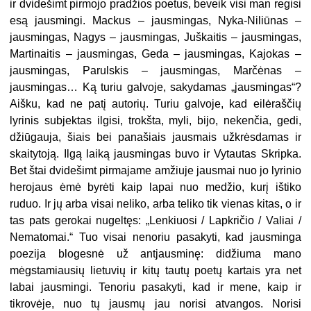
ir dvidešimt pirmojo pradžios poetus, beveik visi man regisi
esą jausmingi. Mackus – jausmingas, Nyka-Niliūnas –
jausmingas, Nagys – jausmingas, Juškaitis – jausmingas,
Martinaitis – jausmingas, Geda – jausmingas, Kajokas –
jausmingas, Parulskis – jausmingas, Marčėnas –
jausmingas… Ką turiu galvoje, sakydamas „jausmingas“?
Aišku, kad ne patį autorių. Turiu galvoje, kad eilėraščių
lyrinis subjektas ilgisi, trokšta, myli, bijo, nekenčia, gedi,
džiūgauja, šiais bei panašiais jausmais užkrėsdamas ir
skaitytoją. Ilgą laiką jausmingas buvo ir Vytautas Skripka.
Bet štai dvidešimt pirmajame amžiuje jausmai nuo jo lyrinio
herojaus ėmė byrėti kaip lapai nuo medžio, kurį ištiko
ruduo. Ir jų arba visai neliko, arba teliko tik vienas kitas, o ir
tas pats gerokai nugeltęs: „Lenkiuosi / Lapkričio / Valiai /
Nematomai.“ Tuo visai nenoriu pasakyti, kad jausminga
poezija blogesnė už antjausminę: didžiuma mano
mėgstamiausių lietuvių ir kitų tautų poetų kartais yra net
labai jausmingi. Tenoriu pasakyti, kad ir mene, kaip ir
tikrovėje, nuo tų jausmų jau norisi atvangos. Norisi