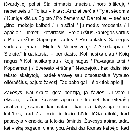
išvardytieji poliai. Štai pirmasis: „nueisiu / nors iš tikrųjų /
nebenueisiu.“ Toliau – kitas: „Amžiai verčia / Tylėt sėdomis
/ Kunigaikščius Egipto / Po žemėmis.“ Dar toliau – trečias:
„kinai mokėjo kalbėti / ir aisčiai / jų medis medesnis / į
apačią.“ Tuomet – ketvirtasis: „Pro aukštus Sapiegos vartus
/ Pro aukštus Sapiegos vartus / Pro aukštus Sapiegos
vartus / Įeinanti Miglė // Nebeištvėręs / Atsiklaupiau /
Sieloje.“ Ir galiausiai – penktasis: „Kol nusikarpiau / Kojų
nagus // Kol nusikarpiau / Kojų nagus / Pavargau tarsi /
Kopdamas į / Everesto viršūnę.“ Neabejoju, kad dalis šio
teksto skaitytojų, padeklamavę sau cituotuosius Vytauto
eilėraščius, pajuto žavesį. Tad pabaigai – šiek tiek apie jį.
Žavesys
. Kai skaitai gerą poeziją, ja žaviesi. Ji varo į
ekstazę. Tačiau žavesys apima ne tuomet, kai eilėraštį
analizuoji, skaidai, kai matai – kad čia dalyvauja kelios
kultūros, kad čia tokiu ir tokiu būdu lūžta eilutė, kad
pasakyta vienokia ar kitokia išmintis. Žavesys apima tada,
kai viską pagauni vienu ypu. Antai dar Kantas kalbėjo, kad