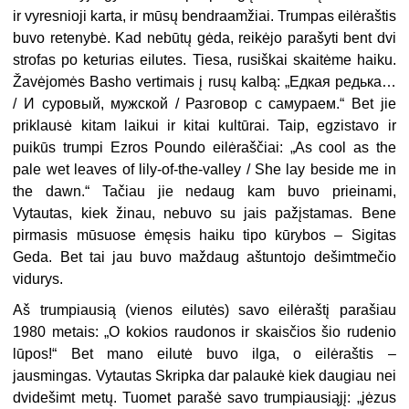
ir vyresnioji karta, ir mūsų bendraamžiai. Trumpas eilėraštis
buvo retenybė. Kad nebūtų gėda, reikėjo parašyti bent dvi
strofas po keturias eilutes. Tiesa, rusiškai skaitėme haiku.
Žavėjomės Basho vertimais į rusų kalbą: „Едкая редька…
/ И суровый, мужской / Разговор с самураем.“ Bet jie
priklausė kitam laikui ir kitai kultūrai. Taip, egzistavo ir
puikūs trumpi Ezros Poundo eilėraščiai: „As cool as the
pale wet leaves of lily-of-the-valley / She lay beside me in
the dawn.“ Tačiau jie nedaug kam buvo prieinami,
Vytautas, kiek žinau, nebuvo su jais pažįstamas. Bene
pirmasis mūsuose ėmęsis haiku tipo kūrybos – Sigitas
Geda. Bet tai jau buvo maždaug aštuntojo dešimtmečio
vidurys.
Aš trumpiausią (vienos eilutės) savo eilėraštį parašiau
1980 metais: „O kokios raudonos ir skaisčios šio rudenio
lūpos!“ Bet mano eilutė buvo ilga, o eilėraštis –
jausmingas. Vytautas Skripka dar palaukė kiek daugiau nei
dvidešimt metų. Tuomet parašė savo trumpiausiąjį: „jėzus