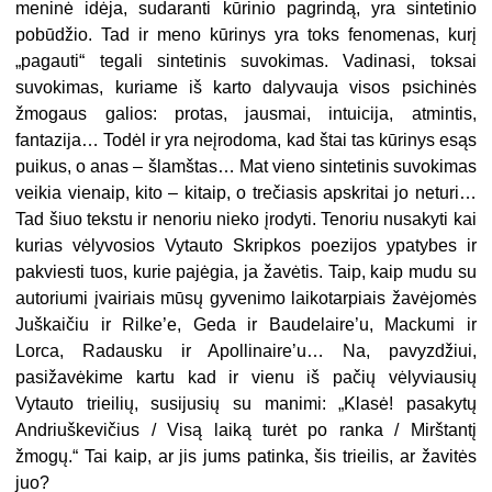
meninė idėja, sudaranti kūrinio pagrindą, yra sintetinio
pobūdžio. Tad ir meno kūrinys yra toks fenomenas, kurį
„pagauti“ tegali sintetinis suvokimas. Vadinasi, toksai
suvokimas, kuriame iš karto dalyvauja visos psichinės
žmogaus galios: protas, jausmai, intuicija, atmintis,
fantazija… Todėl ir yra neįrodoma, kad štai tas kūrinys esąs
puikus, o anas – šlamštas… Mat vieno sintetinis suvokimas
veikia vienaip, kito – kitaip, o trečiasis apskritai jo neturi…
Tad šiuo tekstu ir nenoriu nieko įrodyti. Tenoriu nusakyti kai
kurias vėlyvosios Vytauto Skripkos poezijos ypatybes ir
pakviesti tuos, kurie pajėgia, ja žavėtis. Taip, kaip mudu su
autoriumi įvairiais mūsų gyvenimo laikotarpiais žavėjomės
Juškaičiu ir Rilke’e, Geda ir Baudelaire’u, Mackumi ir
Lorca, Radausku ir Apollinaire’u… Na, pavyzdžiui,
pasižavėkime kartu kad ir vienu iš pačių vėlyviausių
Vytauto trieilių, susijusių su manimi: „Klasė! pasakytų
Andriuškevičius / Visą laiką turėt po ranka / Mirštantį
žmogų.“ Tai kaip, ar jis jums patinka, šis trieilis, ar žavitės
juo?