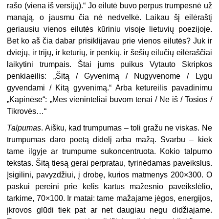
rašo (viena iš versijų).“ Jo eilutė buvo perpus trumpesnė už
manąją, o jausmu čia nė nedvelkė. Laikau šį eilėraštį
geriausiu vienos eilutės kūriniu visoje lietuvių poezijoje.
Bet ko aš čia dabar prisiklijavau prie vienos eilutės? Juk ir
dviejų, ir trijų, ir keturių, ir penkių, ir šešių eilučių eilėraščiai
laikytini trumpais. Štai jums puikus Vytauto Skripkos
penkiaeilis: „Šitą / Gyvenimą / Nugyvenome / Lygu
gyvendami / Kitą gyvenimą.“ Arba ketureilis pavadinimu
„Kapinėse“: „Mes vieninteliai buvom tenai / Ne iš / Tosios /
Tikrovės…“
Talpumas
. Aišku, kad trumpumas – toli gražu ne viskas. Ne
trumpumas daro poetą didelį arba mažą. Svarbu – kiek
tame ilgyje ar trumpume sukoncentruota. Kokio talpumo
tekstas. Šitą tiesą gerai perpratau, tyrinėdamas paveikslus.
Įsigilini, pavyzdžiui, į drobę, kurios matmenys 200×300. O
paskui pereini prie kelis kartus mažesnio paveikslėlio,
tarkime, 70×100. Ir matai: tame mažajame jėgos, energijos,
įkrovos glūdi tiek pat ar net daugiau negu didžiajame.