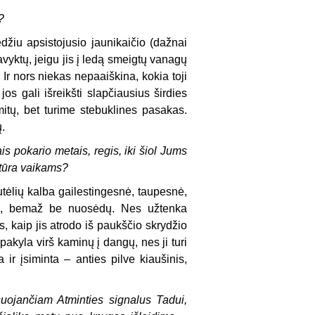
?
džiu apsistojusio jaunikaičio (dažnai
avyktų, jeigu jis į ledą smeigtų vanagų
. Ir nors niekas nepaaiškina, kokia toji
s gali išreikšti slapčiausius širdies
mitų, bet turime stebuklines pasakas.
ų.
is pokario metais, regis, iki šiol Jums
ratūra vaikams?
utėlių kalba gailestingesnė, taupesnė,
ės, bemaž be nuosėdų. Nes užtenka
is, kaip jis atrodo iš paukščio skrydžio
akyla virš kaminų į dangų, nes ji turi
 ir įsiminta – anties pilve kiaušinis,
ksuojančiam Atminties signalus Tadui,