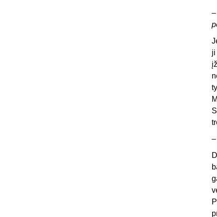
–
p
J
j
į
n
t
M
S
t
–
D
b
g
v
P
p