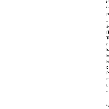
p
n
P
a
š
i
T
g
k
k
k
b
P
r
g
a
–
u