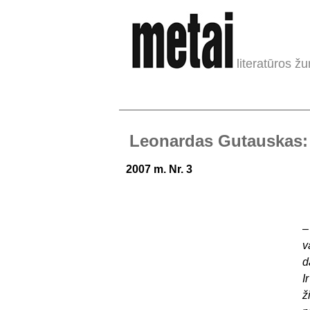
literatūros žu
Leonardas Gutauskas: „
2007 m. Nr. 3
v
d
I
ž