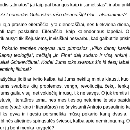
odis „atmatos“ jai taip pat brangus kaip ir „ametistas“, ir abu prik
–
Ar Leonardas Gutauskas rašo dienoraštį? Gal – atsiminimus?
iliąja prasme eilėraščiai yra dienoraščiai, nes kiekviena dien
ali tapti paskutinė. Eilėraščiai kaip kalendoriaus lapeliai.
riklausyti tik išėjusiems, ir visiškai nesvarbu, kad galbūt tie pri
–
Pokario tremties motyvas nuo pirmosios „Vilko dantų karoli
Sapnų teologija“; trečiąją „In Fine“ dalį sudaro ir visą rinkinį u
aliai Grinkevičiūtei. Kodėl Jums toks svarbus šis iš tiesų labai s
remtinių likimai?
ašyčiau jidiš ar ivrito kalba, tai Jums nekiltų mintis klausti, k
ums svarbios kitų problemos, vengrų revoliucija, čekų, lenkų 
ums gaila visų, net vokiečių ir rusų, tik ne savęs. O juk tremtis ir
ietuvių literatūros tema, nes mes tiesiog neturime teisės pasidu
eno (ypač kino ir literatūros) neišnykstanti Antrojo pasaulinio 
šliks gyva ir ilgesiu persmelkta mūsų pokario karių dvasia. 
iblinės aliejinės spingsulės šviesoj, kalba apie nemirtingumą. O k
ur jų bent menka knygelė?