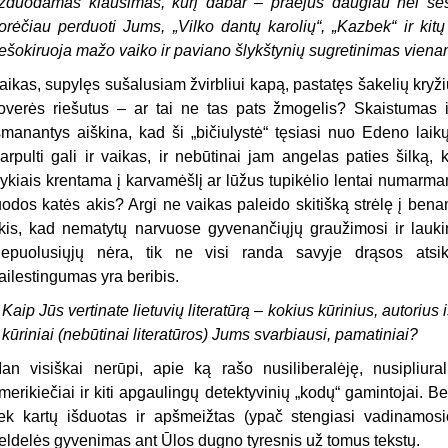
žduodamas klausimas, kurį dabar – praėjus daugiau nei šeš
orėčiau perduoti Jums, „Vilko dantų karolių“, „Kazbek“ ir kit
ešokiruoja mažo vaiko ir paviano šlykštynių sugretinimas viena
aikas, supylęs sušalusiam žvirbliui kapą, pastatęs šakelių kryži
overės riešutus – ar tai ne tas pats žmogelis? Skaistumas
šmanantys aiškina, kad ši „bičiulystė“ tęsiasi nuo Edeno laik
arpulti gali ir vaikas, ir nebūtinai jam angelas paties šilką,
ykiais krentama į karvamėšlį ar lūžus tupikėlio lentai numarma
uodos katės akis? Argi ne vaikas paleido skitišką strėlę į bena
kis, kad nematytų narvuose gyvenančiųjų graužimosi ir lauki
epuolusiųjų nėra, tik ne visi randa savyje drąsos atsik
ailestingumas yra beribis.
–
Kaip Jūs vertinate lietuvių literatūrą – kokius kūrinius, autorius
r kūriniai (nebūtinai literatūros) Jums svarbiausi, pamatiniai?
an visiškai nerūpi, apie ką rašo nusiliberalėję, nusipliural
merikiečiai ir kiti apgaulingų detektyvinių „kodų“ gamintojai. Be
iek kartų išduotas ir apšmeižtas (ypač stengiasi vadinamo
eldelės gyvenimas ant Ūlos dugno tyresnis už tomus tekstų.