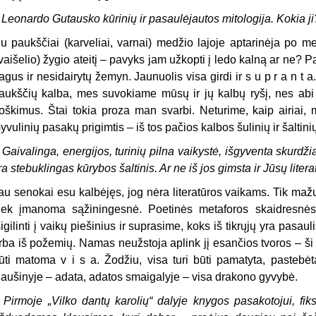
–
Leonardo Gutausko kūrinių ir pasaulėjautos mitologija. Kokia ji
u paukščiai (karveliai, varnai) medžio lajoje aptarinėja po me
vaišelio) žygio ateitį – pavyks jam užkopti į ledo kalną ar ne? P
agus ir nesidairytų žemyn. Jaunuolis visa girdi ir s u p r a n t a
aukščių kalba, mes suvokiame mūsų ir jų kalbų ryšį, nes abi jo
roškimus. Štai tokia proza man svarbi. Neturime, kaip airiai, 
yvulinių pasakų prigimtis – iš tos pačios kalbos šulinių ir šaltini
–
Gaivalinga, energijos, turinių pilna vaikystė, išgyventa skurdžia
ra stebuklingas kūrybos šaltinis. Ar ne iš jos gimsta ir Jūsų lite
au senokai esu kalbėjęs, jog nėra literatūros vaikams. Tik maž
iek įmanoma sąžiningesnė. Poetinės metaforos skaidresn
sigilinti į vaikų piešinius ir suprasime, koks iš tikrųjų yra pasaul
rba iš požemių. Namas neužstoja aplink jį esančios tvoros – ši p
ūti matoma v i s a. Žodžiu, visa turi būti pamatyta, pastebėta
iaušinyje – adata, adatos smaigalyje – visa drakono gyvybė.
–
Pirmoje „Vilko dantų karolių“ dalyje knygos pasakotojui, fi