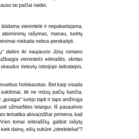
lauso tai pačiai raidei.
a, būdama vienintelė ir nepakartojama,
 O atsiminimų rašymas, manau, turėtų
siminimai niekada nebus perskaityti.
ų“ dalies iki naujausio Jūsų romano
žbaigia vienintelis eilėraštis, skirtas
kaudus lietuvių istorijoje laikotarpis,
uo svarbus holokaustas. Bet kaip visada
sukilimai, tik ne mūsų pačių kančia.
 „gulagai“ turėjo tapti ir taps amžinąja
oti užmaršties letargui. Iš pasaulinio
karo tematika akivaizdžiai primena, kad
Vien tomai eilėraščių, galbūt rašytų
iek dainų, eilių sukūrė „istrebiteliai“?