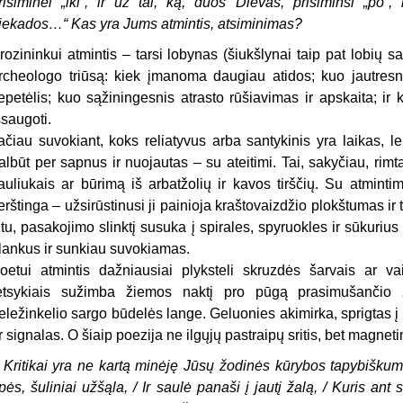
risiminei „iki“, ir už tai, ką, duos Dievas, prisiminsi „po“,
iekados…“ Kas yra Jums atmintis, atsiminimas?
rozininkui atmintis – tarsi lobynas (šiukšlynai taip pat lobių 
rcheologo triūsą: kiek įmanoma daugiau atidos; kuo jautresn
epetėlis; kuo sąžiningesnis atrasto rūšiavimas ir apskaita; i
šsaugoti.
ačiau suvokiant, koks reliatyvus arba santykinis yra laikas, leis
albūt per sapnus ir nuojautas – su ateitimi. Tai, sakyčiau, rim
auliukais ar būrimą iš arbatžolių ir kavos tirščių. Su atminti
erštinga – užsirūstinusi ji painioja kraštovaizdžio plokštumas ir 
itu, pasakojimo slinktį susuka į spirales, spyruokles ir sūkuriu
lankus ir sunkiau suvokiamas.
oetui atmintis dažniausiai plyksteli skruzdės šarvais ar va
etsykiais sužimba žiemos naktį pro pūgą prasimušančio ž
eležinkelio sargo būdelės lange. Geluonies akimirka, sprigtas į
r signalas. O šiaip poezija ne ilgųjų pastraipų sritis, bet magne
 Kritikai yra ne kartą minėję Jūsų žodinės kūrybos tapybiškumą
pės, šuliniai užšąla, / Ir saulė panaši į jautį žalą, / Kuris ant 