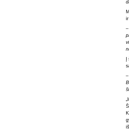
d
M
i
–
p
v
n
Į
s
–
B
š
„
Š
K
g
i