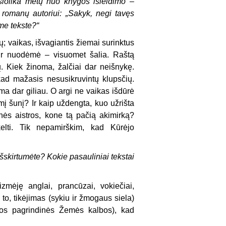
iolika metų nuo knygos išleidimo –
ų romanų autoriui: „Sakyk, negi tavęs
me tekste?“
ų; vaikas, išvagiantis žiemai surinktus
 ir nuodėmė – visuomet šalia. Raštą
ų. Kiek žinoma, žalčiai dar neišnykę.
 kad mažasis nesusikruvintų klupsčių.
ma dar giliau. O argi ne vaikas išdūrė
mį šunį? Ir kaip uždengta, kuo užrišta
nės aistros, kone tą pačią akimirką?
elti. Tik nepamirškim, kad Kūrėjo
 išskirtumėte? Kokie pasauliniai tekstai
izmėję anglai, prancūzai, vokiečiai,
 to, tikėjimas (sykiu ir žmogaus siela)
sios pagrindinės Žemės kalbos), kad