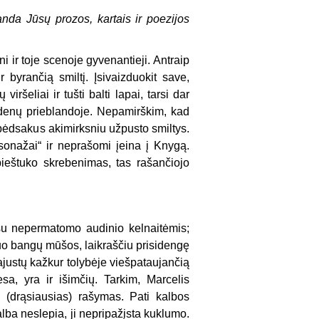
randa Jūsų prozos, kartais ir poezijos
i ir toje scenoje gyvenantieji. Antraip
r byrančią smiltį. Įsivaizduokit save,
iršeliai ir tušti balti lapai, tarsi dar
denų prieblandoje. Nepamirškim, kad
s pėdsakus akimirksniu užpusto smiltys.
sonažai“ ir neprašomi įeina į Knygą.
pieštuko skrebenimas, tas rašančiojo
 su nepermatomo audinio kelnaitėmis;
nuo bangų mūšos, laikraščiu prisidengę
pajustų kažkur tolybėje viešpataujančią
esa, yra ir išimčių. Tarkim, Marcelis
s (drąsiausias) rašymas. Pati kalbos
alba neslepia, ji nepripažįsta kuklumo.