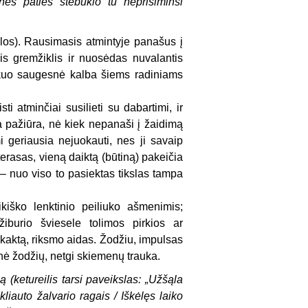
 nes paties stebuklo tu neprisiminsi
salos). Rausimasis atmintyje panašus į
is gremžiklis ir nuosėdas nuvalantis
r kuo saugesnė kalba šiems radiniams
ti atminčiai susilieti su dabartimi, ir
ta pažiūra, nė kiek nepanaši į žaidimą
mi geriausia nejuokauti, nes ji savaip
terasas, vieną daiktą (būtiną) pakeičia
s – nuo viso to pasiektas tikslas tampa
ikiško lenktinio peiliuko ašmenimis;
iburio šviesele tolimos pirkios ar
 kaktą, riksmo aidas. Žodžiu, impulsas
tinė žodžių, netgi skiemenų trauka.
 (ketureilis tarsi paveikslas: „Užšąla
skliauto žalvario ragais / Iškėlęs laiko