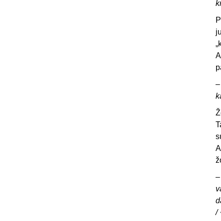
k
P
j
„
A
p
–
k
Ž
T
s
A
ž
–
v
d
/