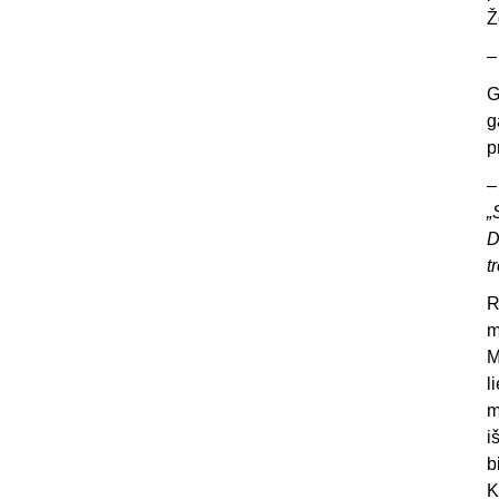
Ž
G
g
p
„
D
t
R
m
M
l
m
i
b
K