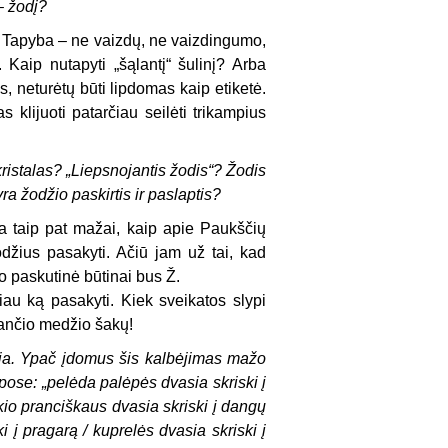
 – žodį?
s? Tapyba – ne vaizdų, ne vaizdingumo,
Kaip nutapyti „šąlantį“ šulinį? Arba
s, neturėtų būti lipdomas kaip etiketė.
 klijuoti patarčiau seilėti trikampius
kristalas? „Liepsnojantis žodis“? Žodis
a žodžio paskirtis ir paslaptis?
a taip pat mažai, kaip apie Paukščių
žius pasakyti. Ačiū jam už tai, kad
 o paskutinė būtinai bus Ž.
iau ką pasakyti. Kiek sveikatos slypi
lbančio medžio šakų!
inija. Ypač įdomus šis kalbėjimas mažo
ūpose: „pelėda palėpės dvasia skriski į
okio pranciškaus dvasia skriski į dangų
i į pragarą / kuprelės dvasia skriski į