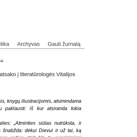
itika
Archyvas
Gauti žurnalą
s“
sako į literatūrologės Vitalijos
s
s, knygų iliustracijomis, atsimindama
u paklausti: iš kur atsiranda tokia
ies: „Atminties siūlas nutrūksta, ir
šnabžda: dėkui Dievui ir už tai, ką