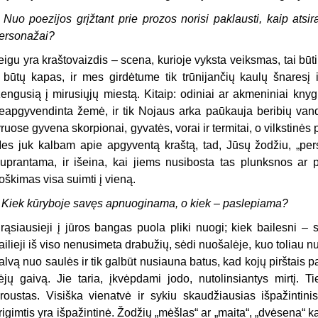
 Nuo poezijos grįžtant prie prozos norisi paklausti, kaip atsi
ersonažai?
eigu yra kraštovaizdis – scena, kurioje vyksta veiksmas, tai būtin
i būtų kapas, ir mes girdėtume tik trūnijančių kaulų šnaresį i
žengusią į mirusiųjų miestą. Kitaip: odiniai ar akmeniniai knygų v
eapgyvendinta žemė, ir tik Nojaus arka paūkauja beribių van
yruose gyvena skorpionai, gyvatės, vorai ir termitai, o vilkstinė
es juk kalbam apie apgyventą kraštą, tad, Jūsų žodžiu, „per
uprantama, ir išeina, kai jiems nusibosta tas plunksnos ar 
roškimas visa suimti į vieną.
 Kiek kūryboje savęs apnuoginama, o kiek – paslepiama?
rąsiausieji į jūros bangas puola pliki nuogi; kiek bailesni –
ailieji iš viso nenusimeta drabužių, sėdi nuošalėje, kuo toliau 
alvą nuo saulės ir tik galbūt nusiauna batus, kad kojų pirštais 
ėjų gaivą. Jie taria, įkvėpdami jodo, nutolinsiantys mirtį. Ti
roustas. Visiška vienatvė ir sykiu skaudžiausias išpažintini
rigimtis yra išpažintinė. Žodžių „mėšlas“ ar „maita“, „dvėsena“ k