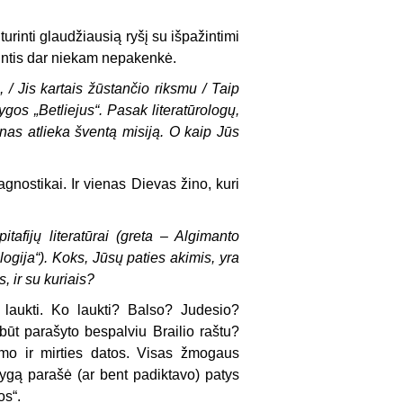
turinti glaudžiausią ryšį su išpažintimi
ažintis dar niekam nepakenkė.
, / Jis kartais žūstančio riksmu / Taip
ygos „Betliejus“. Pasak literatūrologų,
enas atlieka šventą misiją. O kaip Jūs
 agnostikai. Ir vienas Dievas žino, kuri
tafijų literatūrai (greta – Algimanto
ogija“). Koks, Jūsų paties akimis, yra
 ir su kuriais?
a laukti. Ko laukti? Balso? Judesio?
būt parašyto bespalviu Brailio raštu?
imo ir mirties datos. Visas žmogaus
nygą parašė (ar bent padiktavo) patys
os“.