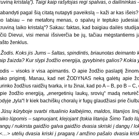
ruviną kristalą“). Taigi kaip rašytojas regi spalvas, o dailininkas
abandyti pagal šią citatą nutapyti paveikslą – kaži ar kas išei
uo labiau – ne metaforų menas, o spalvų ir teptuko judesiai. 
kruviną laiko kristalą“? Sakau: faktas, kad baigiau dailės studija
čiū Dievui, visi menai išsiverčia be jų, tačiau mėgstantiems jas
ašto ženklus.
 Žodis. Koks jis Jums – šaltas, spindintis, briaunotas deimanto 
aip žaizda? Kur slypi žodžio energija, gyvybinės galios? Kokia yr
odis – visoks ir visa apimantis. O apie žodžio paslaptį žinom
ako prigimtį. Manau, kad net ŽODYNAS neką galėtų apie žod
urinko žodžius raidžių tvarka, ir tu žinai, kad po A – B, po B – C,
pie žodžio energiją, „energetinių laukų, srovių“ madą neturėč
odyje „tyla“! Ir kiek bachiškų choralų ir fugų glaudžiasi prie čiu
 Jūsų kūryboje svarbi ritualinio kalbėjimo, maldos, litanijos l
aiko lūpomis – sapnuojant, klejojant (tokia litanija Šimo Tado l
angų / nukirsta gaidžio galva gaidžio dvasia skriski į dangų / l
 <…> utėlių dvasia kriski į pragarą / amžino pašalo dvasia krisk