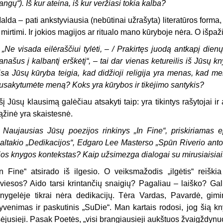
angų“). Iš kur ateina, iš kur veržiasi tokia kalba?
alda – pati ankstyviausia (nebūtinai užrašyta) literatūros forma, 
r mirtimi. Ir jokios magijos ar ritualo mano kūryboje nėra. O išp
 „Ne visada eilėraščiui tylėti, – / Prakirtęs juodą antkapį dienų
anašus į kalbantį erškėtį“, – tai dar vienas ketureilis iš Jūsų kn
isa Jūsų kūryba teigia, kad didžioji religija yra menas, kad m
usakytumėte meną? Koks yra kūrybos ir tikėjimo santykis?
 šį Jūsų klausimą galėčiau atsakyti taip: yra tikintys rašytojai ir
ąžinė yra skaistesnė.
 Naujausias Jūsų poezijos rinkinys „In Fine“, priskiriamas epi
altakio „Dedikacijos“, Edgaro Lee Masterso „Spūn Riverio antol
ios knygos kontekstas? Kaip užsimezga dialogai su mirusiaisiais,
In Fine“ atsirado iš ilgesio. O veiksmažodis „ilgėtis“ reiški
viesos? Aido tarsi krintančių snaigių? Pagaliau – laiško? Gal
nygelėje tikrai nėra dedikacijų. Tėra Vardas, Pavardė, gim
yvenimas ir paskutinis „SuDie“. Man kartais rodosi, jog šią k
šėjusieji. Pasak Poetės, „visi brangiausieji aukštuos žvaigždynu