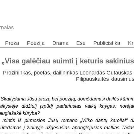
rnalas
Proza
Poezija
Drama
Esė
Publicistika
Kr
Visa galėčiau suimti į keturis sakiniu
Prozininkas, poetas, dailininkas Leonardas Gutauskas at
Pilipauskaitės klausimu
–
Skaitydama Jūsų prozą bei poeziją, domėdamasi dailės kūriniai
aikystėje didžiulį įspūdį padariusias vaikų knygas, norėja
augiašakė kūryba?
r mintis iš pirmosios Jūsų romano „Vilko dantų karoliai“ dal
iūrėdamas į židinyje užgesusias apanglėjusias malkas Tadas 