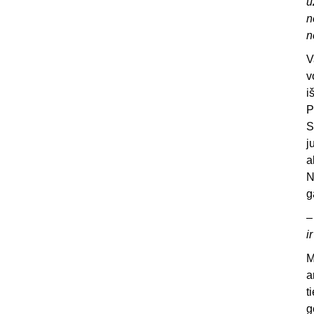
u
n
n
V
v
i
P
S
j
a
N
g
i
M
a
t
g