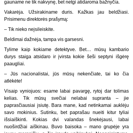
gauname ne tik nakvynę, bet netgi atidaroma bažnyčia.
Vakarėja. Užsirakiname duris. Kažkas jau beldžiasi.
Prisimenu direktorės prašymą:
– Tik nieko neįsileiskite.
Beldimai dažnėja, tampa vis garsesni.
Tylime kaip kokiame detektyve. Bet… mūsų kambario
durys staiga atsidaro ir įvirsta kokie šeši septyni išgėrę
paaugliai.
– Jūs nacionalistai, jūs mūsų nekenčiate, tai ko čia
atlėkėte!
Visaip vyniojuos: esame labai pavargę, rytoj dar tolimas
kelias. Tik mūsų svečiai nelabai supranta – jie
paprasčiausiai įsiutę. Bara mane, kad netinkamai auklėju
savo mokinius. Sutinku, bet paprašau nueiti kitur tyliai
išsiaiškinti. Kokias dvi valandas šnekėjausi, labai
nuoširdžiai aiškinau. Buvo baisoka – mano grupėje yra