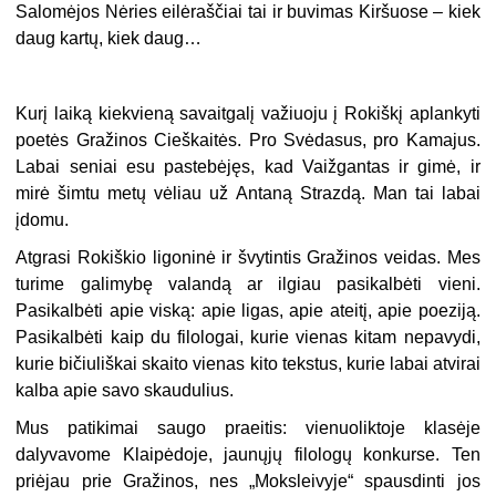
Salomėjos Nėries eilėraščiai tai ir buvimas Kiršuose – kiek
daug kartų, kiek daug…
Kurį laiką kiekvieną savaitgalį važiuoju į Rokiškį aplankyti
poetės Gražinos Cieškaitės. Pro Svėdasus, pro Kamajus.
Labai seniai esu pastebėjęs, kad Vaižgantas ir gimė, ir
mirė šimtu metų vėliau už Antaną Strazdą. Man tai labai
įdomu.
Atgrasi Rokiškio ligoninė ir švytintis Gražinos veidas. Mes
turime galimybę valandą ar ilgiau pasikalbėti vieni.
Pasikalbėti apie viską: apie ligas, apie ateitį, apie poeziją.
Pasikalbėti kaip du filologai, kurie vienas kitam nepavydi,
kurie bičiuliškai skaito vienas kito tekstus, kurie labai atvirai
kalba apie savo skaudulius.
Mus patikimai saugo praeitis: vienuoliktoje klasėje
dalyvavome Klaipėdoje, jaunųjų filologų konkurse. Ten
priėjau prie Gražinos, nes „Moksleivyje“ spausdinti jos