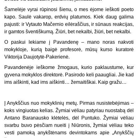
Šarnelėje vyrai rūpinosi šienu, o mes ėjome ieškoti poeto
kapo. Saulė vakarop, erdvių platumos. Kiek daug galima
pajusti: ir Vytauto Mačernio eilėraščius, ir sūnaus reakcijas,
ir gamtos šventiškumą. Žiūri, bet nekalbi, žiūri, bet nekalbi.
O paskui lekiame į Pavandenę – mano noras nakvoti
mokykloje, kurią baigė profesorė, mūsų kurso kuratorė
Viktorija Daujotytė-Pakerienė.
Pavandenėje ieškome žmogaus, kurio paklaustume, kur
gyvena mokyklos direktorė. Pasirodo keli paaugliai. Jie kad
ims aiškinti, kad ims aiškinti… žemaitiškai. Kaip gražu…
Į Anykščius nuo mokyklinių metų. Pirmas nusistebėjimas –
koks vingiuotas kelias. Žymiai vėliau patyriau nuostabą dėl
Antano Baranausko klėtelės, dėl Puntuko. Žymiai vėliau
svarbu buvo pėsčiam nueiti į Niūronis, žymiai vėliau teko
vesti pamoką anykštėnams devintokams apie „Anykščių