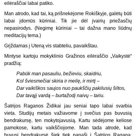
eilėraščiai labai patiko.
Man atrodo, kad tai, ką prišnekėjome Rokiškyje, galėtų būti
labai įdomūs kūriniai. Tik jie dėl įvairių priežasčių
nepasirodys. (Negimę kūriniai – tai dažna mano liūdnų
meditacijų tema.)
Grįždamas į Uteną vis stabteliu, pavaikštau.
Mintyse kartoju mokyklinio Gražinos eilėraščio „Vaikystė“
pradžią:
Pabūk man pasauliu, bežieviu, skaidriu,
Kol šviesmečiai skiria ir meilę, ir mirtį –
Dar vaikiškos saujos nuo paukščių pakilusių šiltos,
Dar tavąjį vardą – burtažodį naivų – tariu.
Šatrijos Raganos Židikai jau seniai tapo labai svarbia
vieta. Studijų metais važiavome į svečius pas buvusią
bendrakursę, ten mokytojavusią. Kartu sėdėjome keliose
pamokose, kartu vaikščiojome. Man tada atrodė, kad
buvusi bendrakursė šiek tiek panaši į Šatrijos Raganą.