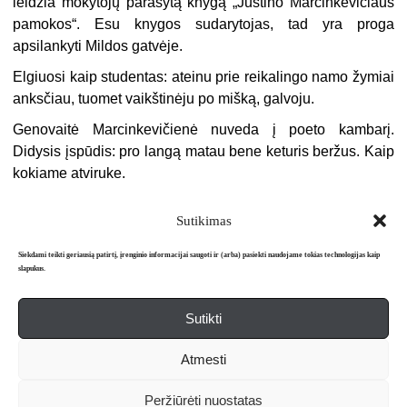
leidžia mokytojų parašytą knygą „Justino Marcinkevičiaus
pamokos“. Esu knygos sudarytojas, tad yra proga
apsilankyti Mildos gatvėje.
Elgiuosi kaip studentas: ateinu prie reikalingo namo žymiai
anksčiau, tuomet vaikštinėju po mišką, galvoju.
Genovaitė Marcinkevičienė nuveda į poeto kambarį.
Didysis įspūdis: pro langą matau bene keturis beržus. Kaip
kokiame atviruke.
Sutikimas
Siekdami teikti geriausią patirtį, įrenginio informacijai saugoti ir (arba) pasiekti naudojame tokias technologijas kaip
slapukus.
Sutikti
Apie mus
Redakcija
Prenumerata
Atmesti
Literatūros mėnraštis „Metai“ © 2026. Leidžiamas nuo 1991 m.
Peržiūrėti nuostatas