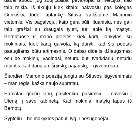
dabar atrodo, jog žodį „kalba“ pavartojau iš inercijos, kad
taip reikia. Iš tikrųjų kiek kitaip: nakvosiu pas kolegas
Grinkišky, todėl aplankę Šiluvą vaikštome Maironio
vietomis. Vis pagalvoju: kaip gera būti lituanistu, nes gali
taip gražiai su draugais tylėti, turi apie ką mąstyti.
Bernotuose ir mano praeitis: kiek kartų lankytasi su
mokiniais, kiek kartų galvota, ką daryti, kad šis poetas
paaugliams būtų artimesnis. O dabar didelis džiaugsmas:
esu be mokinių, vadinasi, neturiu būti tvarkdariu, neturiu
rūpintis, kad daugiau išgirstų, pajaustų, – gyvenu sau.
Šiandien Maironio poeziją jungiu su Šiluvos išgyvenimais
– man regis, kažką naujo supratau.
Pamatau gražių lapų, pasilenkiu, pasiimsiu – nuvešiu į
Uteną, į savo kabinetą. Kad mokiniai matytų lapus iš
Bernotų.
Šypteliu – be mokyklos pabūti lyg ir nesugebėjau.