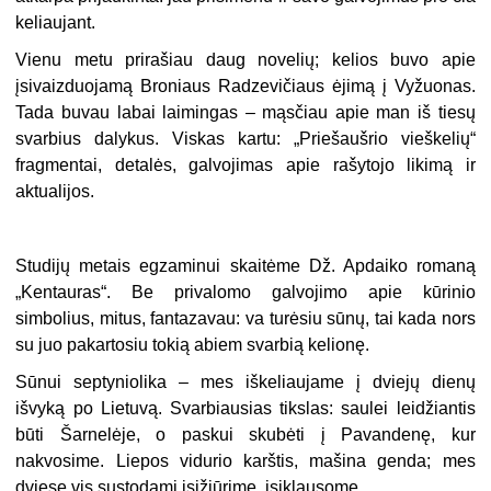
keliaujant.
Vienu metu prirašiau daug novelių; kelios buvo apie
įsivaizduojamą Broniaus Radzevičiaus ėjimą į Vyžuonas.
Tada buvau labai laimingas – mąsčiau apie man iš tiesų
svarbius dalykus. Viskas kartu: „Priešaušrio vieškelių“
fragmentai, detalės, galvojimas apie rašytojo likimą ir
aktualijos.
Studijų metais egzaminui skaitėme Dž. Apdaiko romaną
„Kentauras“. Be privalomo galvojimo apie kūrinio
simbolius, mitus, fantazavau: va turėsiu sūnų, tai kada nors
su juo pakartosiu tokią abiem svarbią kelionę.
Sūnui septyniolika – mes iškeliaujame į dviejų dienų
išvyką po Lietuvą. Svarbiausias tikslas: saulei leidžiantis
būti Šarnelėje, o paskui skubėti į Pavandenę, kur
nakvosime. Liepos vidurio karštis, mašina genda; mes
dviese vis sustodami įsižiūrime, įsiklausome.