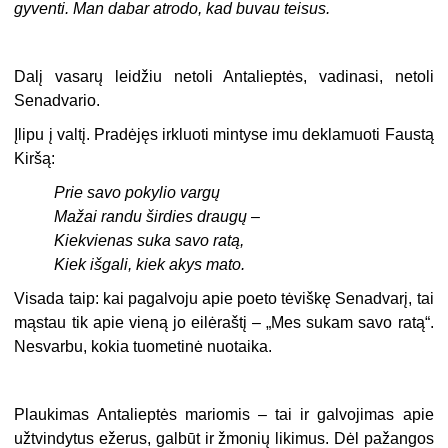
gyventi. Man dabar atrodo, kad buvau teisus.
Dalį vasarų leidžiu netoli Antalieptės, vadinasi, netoli
Senadvario.
Įlipu į valtį. Pradėjęs irkluoti mintyse imu deklamuoti Faustą
Kiršą:
Prie savo pokylio vargų
Mažai randu širdies draugų –
Kiekvienas suka savo ratą,
Kiek išgali, kiek akys mato.
Visada taip: kai pagalvoju apie poeto tėviškę Senadvarį, tai
mąstau tik apie vieną jo eilėraštį – „Mes sukam savo ratą“.
Nesvarbu, kokia tuometinė nuotaika.
Plaukimas Antalieptės mariomis – tai ir galvojimas apie
užtvindytus ežerus, galbūt ir žmonių likimus. Dėl pažangos