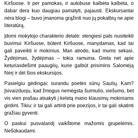
Kiršuose. Ir per pamokas, ir autobuse kalbėta kalbėta, o
dabar dera kuo daugiau pamatyti, pajausti. Ekskursantai
nėra blogi – buvo įmanoma grąžinti nuo jų pokalbių ne apie
literatūrą.
Įdomi mokytojo charakterio detalė: stengiesi pats nusiteikti
buvimui Kiršuose, būtent Kiršuose, manydamas, kad tai
gali paveikti ir mokinius. Man atrodo, kad mums sekasi.
Žydėjimas, žydėjimas – tokia ramuma. Greta net apie
keturiasdešimt paauglių, kurie galbūt prisimins Salomėją
Nėrį ir dėl šios ekskursijos.
Pasielgiu gėdingai: surandu poetės sūnų Saulių. Kam?
Įsivaizduoju, kad žmogus nemėgsta šurmulio, viešumo, bet
vis vien prašau atsakyti į keletą mano klausimų mokiniams
girdint. Tikiu: ir tai gali artinti prie poezijos, ir tai gali skatinti
gražiau gyventi.
O paskui pusvalandį vaikštome mažomis grupelėmis.
Nešūkaudami.