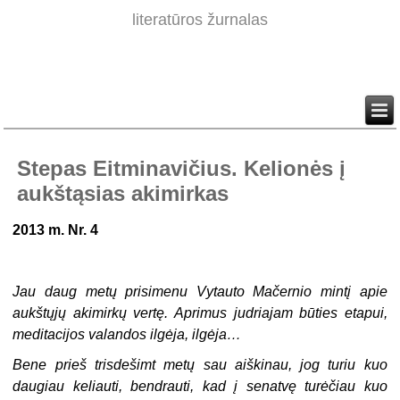
literatūros žurnalas
Stepas Eitminavičius. Kelionės į
aukštąsias akimirkas
2013 m. Nr. 4
Jau daug metų prisimenu Vytauto Mačernio mintį apie
aukštųjų akimirkų vertę. Aprimus judriajam būties etapui,
meditacijos valandos ilgėja, ilgėja…
Bene prieš trisdešimt metų sau aiškinau, jog turiu kuo
daugiau keliauti, bendrauti, kad į senatvę turėčiau kuo