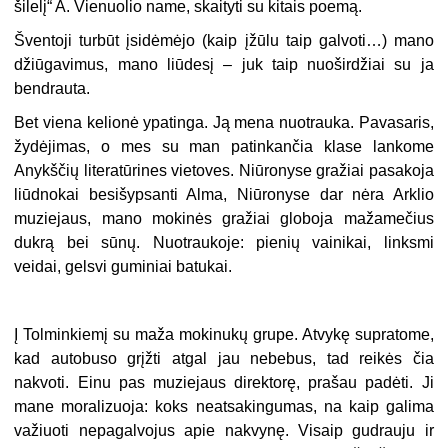
šilelį“ A. Vienuolio name, skaityti su kitais poemą.
Šventoji turbūt įsidėmėjo (kaip įžūlu taip galvoti…) mano
džiūgavimus, mano liūdesį – juk taip nuoširdžiai su ja
bendrauta.
Bet viena kelionė ypatinga. Ją mena nuotrauka. Pavasaris,
žydėjimas, o mes su man patinkančia klase lankome
Anykščių literatūrines vietoves. Niūronyse gražiai pasakoja
liūdnokai besišypsanti Alma, Niūronyse dar nėra Arklio
muziejaus, mano mokinės gražiai globoja mažamečius
dukrą bei sūnų. Nuotraukoje: pienių vainikai, linksmi
veidai, gelsvi guminiai batukai.
Į Tolminkiemį su maža mokinukų grupe. Atvykę supratome,
kad autobuso grįžti atgal jau nebebus, tad reikės čia
nakvoti. Einu pas muziejaus direktorę, prašau padėti. Ji
mane moralizuoja: koks neatsakingumas, na kaip galima
važiuoti nepagalvojus apie nakvynę. Visaip gudrauju ir