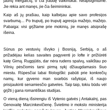
jaunų mergaičių, o čia įraudę vaikinukai. Neapsigintume.
Jie rėkia ant manęs, jie čia šeimininkai.
Kaip aš jų prašiau, kaip kalbėjau apie savo profesijos
svarbumą… Po truputį, po truputį agresija mažėjo, mažėjo.
Pabaiga: visi grįžtame prie mokinių, jie manęs atsiprašę
išeina.
Sūnus po vestuvių išvyko į Bosniją, Serbiją, o aš
prižadėjau kelias savaites pagyventi jo lofte ir prižiūrėti
katę Girną. Rugpjūtis, dar nėra rudens spalvų, vaikštau po
Vilnių pėsčiomis tarsi pirmą sykį džiaugdamasis šiuo
miestu. Rūpesčiai labai filologiški: pabūti prie konkrečių
namų, kur gyveno man svarbūs rašytojai, iš naujo
prisijaukinti senamiesčio gatveles. Taip taip, tokiu būdu vėl
grįžti į gana romantiškas studijas.
O vieną dieną išsirengiu iš Vytenio gatvės į Antakalnį, pas
Genovaitę Marcinkevičienę. Švietimo ir mokslo ministerija