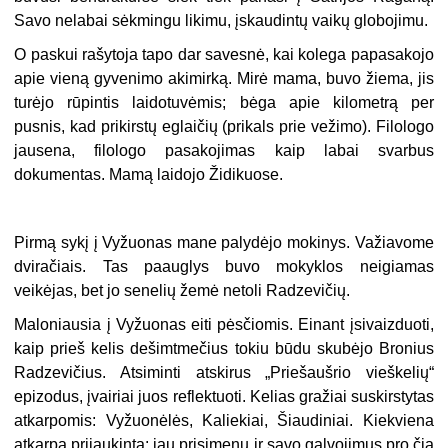
Savo nelabai sėkmingu likimu, įskaudintų vaikų globojimu.
O paskui rašytoja tapo dar savesnė, kai kolega papasakojo
apie vieną gyvenimo akimirką. Mirė mama, buvo žiema, jis
turėjo rūpintis laidotuvėmis; bėga apie kilometrą per
pusnis, kad prikirstų eglaičių (prikals prie vežimo). Filologo
jausena, filologo pasakojimas kaip labai svarbus
dokumentas. Mamą laidojo Židikuose.
Pirmą sykį į Vyžuonas mane palydėjo mokinys. Važiavome
dviračiais. Tas paauglys buvo mokyklos neigiamas
veikėjas, bet jo senelių žemė netoli Radzevičių.
Maloniausia į Vyžuonas eiti pėsčiomis. Einant įsivaizduoti,
kaip prieš kelis dešimtmečius tokiu būdu skubėjo Bronius
Radzevičius. Atsiminti atskirus „Priešaušrio vieškelių“
epizodus, įvairiai juos reflektuoti. Kelias gražiai suskirstytas
atkarpomis: Vyžuonėlės, Kaliekiai, Šiaudiniai. Kiekviena
atkarpa prijaukinta: jau prisimenu ir savo galvojimus pro čia