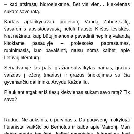
– kad atsirastų hidroelektrinė. Bet vis vien… kiekvienas
sukam savo ratą.
Kartais aplankydavau profesorę Vandą Zaborskaitę,
vasaromis apsistodavusią netoli Fausto Kiršos tėviškės.
Net nežinau, kaip būtų įmanoma pavadinti nepilną valandą
kitokiame pasaulyje – profesorės paprastumas,
rūpinimasis, kuo pavaišinti, mūsų noras kalbėti apie
lietuvių literatūrą.
Senadvaryje tas pats: gražiai sutvarkytas namas, gražus
vaizdas į ežerą (marias) ir gražus šnekėjimas su čia
gyvenančiu dailininku Arvydu Každailiu.
Plaukiant atgal: ar iš tiesų kiekvienas sukam savo ratą? Tik
savo?
Ruduo. Ne auksinis, o purvinasis. Du pagyvenę mokytojai
lituanistai vaikšto po Bernotus ir kalba apie Maironį. Man