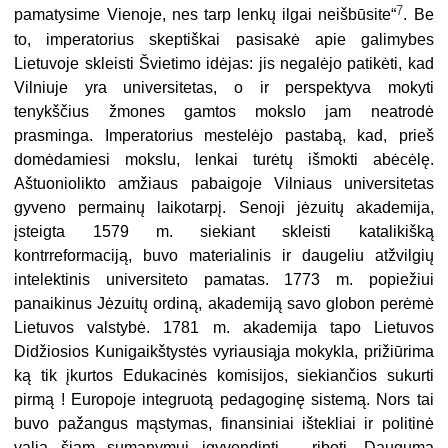
7
pama­tysime Vienoje, nes tarp lenkų ilgai neišbūsite“
. Be
to, imperatorius skeptiškai pasisakė apie galimybes
Lietuvoje skleisti Švietimo idėjas: jis negalėjo patikėti, kad
Vilniuje yra universitetas, o ir perspektyva mokyti
tenykščius žmones gam­tos mokslo jam neatrodė
prasminga. Imperatorius mestelėjo pastabą, kad, prieš
domėdamiesi mokslu, lenkai turėtų išmokti abėcėlę.
Aštuoniolikto amžiaus pa­baigoje Vilniaus universitetas
gyveno permainų laikotarpį. Senoji jėzuitų akade­mija,
įsteigta 1579 m. siekiant skleisti katalikišką
kontrreformaciją, buvo mate­rialinis ir daugeliu atžvilgių
intelektinis universiteto pamatas. 1773 m. popiežiui
panaikinus Jėzuitų ordiną, akademiją savo globon perėmė
Lietuvos valstybė. 1781 m. akademija tapo Lietuvos
Didžiosios Kunigaikštystės vyriausiąja mokyk­la, prižiūrima
ką tik įkurtos Edukacinės komisijos, siekiančios sukurti
pirmą ! Europoje integruotą pedagoginę sistemą. Nors tai
buvo pažangus mąstymas, fi­nansiniai ištekliai ir politinė
valia šiam sumanymui įgyvendinti – riboti. Daugu­ma