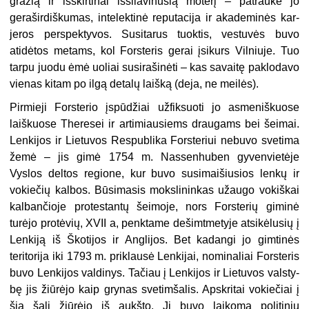
gražią ir išskirtinai išsilavinusią mo­terį – patraukė jo
geraširdiškumas, intelektinė reputacija ir akademinės kar­
jeros perspektyvos. Susitarus tuoktis, vestuvės buvo
atidėtos metams, kol Fors­teris gerai įsikurs Vilniuje. Tuo
tarpu juodu ėmė uoliai susirašinėti – kas savaitę paklodavo
vienas kitam po ilgą detalų laišką (deja, ne meilės).
Pirmieji Forsterio įspūdžiai užfiksuoti jo asmeniškuose
laiškuose Theresei ir artimiausiems draugams bei šeimai.
Lenkijos ir Lietuvos Respublika Forsteriui nebuvo svetima
žemė – jis gimė 1754 m. Nassenhuben gyvenvietėje
Vyslos deltos regione, kur buvo susimaišiusios lenkų ir
vokiečių kalbos. Būsimasis moksli­ninkas užaugo vokiškai
kalbančioje protestantų šeimoje, nors Forsterių giminė
turėjo protėvių, XVII a, penktame dešimtmetyje atsikėlusių į
Lenkiją iš Škotijos ir Anglijos. Bet kadangi jo gimtinės
teritorija iki 1793 m. priklausė Lenkijai, nominaliai Forsteris
buvo Lenkijos valdinys. Tačiau į Lenkijos ir Lietuvos valsty­
bę jis žiūrėjo kaip grynas svetimšalis. Apskritai vokiečiai į
šią šalį žiūrėjo iš aukšto. Ji buvo laikoma politiniu