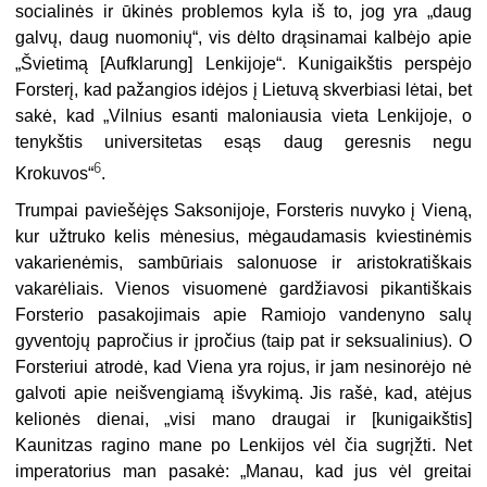
socialinės ir ūkinės problemos kyla iš to, jog yra „daug
galvų, daug nuomonių“, vis dėlto drąsinamai kalbėjo apie
„Švie­timą [Aufklarung] Lenkijoje“. Kunigaikštis perspėjo
Forsterį, kad pažangios idėjos į Lietuvą skverbiasi lėtai, bet
sakė, kad „Vilnius esanti maloniausia vieta Lenkijoje, o
tenykštis universitetas esąs daug geresnis negu
6
Krokuvos“
.
Trumpai paviešėjęs Saksonijoje, Forsteris nuvyko į Vieną,
kur užtruko kelis mėnesius, mėgaudamasis kviestinėmis
vakarienėmis, sambūriais salonuose ir aristokratiškais
vakarėliais. Vienos visuomenė gardžiavosi pikantiškais
Fors­terio pasakojimais apie Ramiojo vandenyno salų
gyventojų papročius ir įpročius (taip pat ir seksualinius). O
Forsteriui atrodė, kad Viena yra rojus, ir jam nesi­norėjo nė
galvoti apie neišvengiamą išvykimą. Jis rašė, kad, atėjus
kelionės dienai, „visi mano draugai ir [kunigaikštis]
Kaunitzas ragino mane po Lenkijos vėl čia sugrįžti. Net
imperatorius man pasakė: „Manau, kad jus vėl greitai