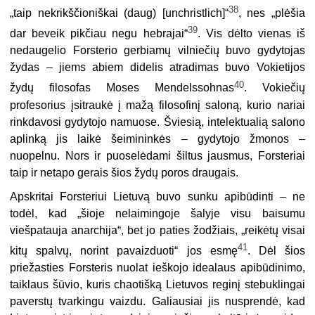
38
„taip nekrikščioniškai (daug) [unchristlich]“
, nes „plėšia
39
dar beveik pikčiau negu hebrajai“
. Vis dėlto vienas iš
nedaugelio Forsterio gerbiamų vilniečių buvo gydytojas
žydas – jiems abiem didelis atradimas buvo Vokietijos
40
žydų filosofas Moses Mendelssohnas
. Vokiečių
profesorius įsitraukė į mažą filosofinį saloną, kurio nariai
rinkdavosi gydytojo namuose. Šviesią, intelektualią salono
aplinką jis laikė šeimininkės – gydytojo žmonos –
nuopelnu. Nors ir puoselėdami šiltus jausmus, Forsteriai
taip ir netapo gerais šios žydų poros draugais.
Apskritai Forsteriui Lietuvą buvo sunku apibūdinti – ne
todėl, kad „šioje ne­laimingoje šalyje visu baisumu
viešpatauja anarchija“, bet jo paties žodžiais, „rei­kėtų visai
41
kitų spalvų, norint pavaizduoti“ jos esmę
. Dėl šios
priežasties Fors­teris nuolat ieškojo idealaus apibūdinimo,
taiklaus šūvio, kuris chaotišką Lietu­vos reginį stebuklingai
paverstų tvarkingu vaizdu. Galiausiai jis nusprendė, kad