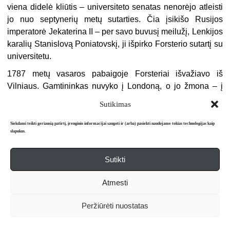
viena didelė kliūtis – universiteto senatas nenorėjo atleisti
jo nuo septynerių metų sutarties. Čia įsikišo Rusijos
imperatorė Jekaterina II – per savo buvusį meilužį, Lenkijos
karalių Stanislovą Poniatovskį, ji išpirko Fors­terio sutartį su
universitetu.
1787 metų vasaros pabaigoje Forsteriai išvažiavo iš
Vilniaus. Gamtininkas nuvyko į Londoną, o jo žmona – į
tėvų namus Vokietijoje. Tuo metu kilo Rusijos karas su
Sutikimas
Turkija ir ekspedicija buvo atidėta neapibrėžtam laikui.
Londone Fors­terio prašė sugrįžti dėstytojauti į Vilnių, bet,
Siekdami teikti geriausią patirtį, įrenginio informacijai saugoti ir (arba) pasiekti naudojame tokias technologijas kaip
slapukus.
nusikratęs finansinių įsipareigo­jimų naštos, šis atsisakė
grįžti į „tremtį“. Vis dėlto ta mintis, kad tame Sarma­tijos
Sutikti
užkampyje jis dar reikalingas, jį svaigino:
Mano džiaugsmą didina krūva laiškų iš Lenkijos. Kadangi
Atmesti
ekspedicija aplink pasaulį nevyksta, norima mane grąžinti į
Vilnių. Tenykščiame universitete visi vienu balsu tam
Peržiūrėti nuostatas
pritaria ir Prašo manęs nurodyti sąlygas, Prisipažįstu, šis
prašymas – nemaža paguoda, beveik norėčiau Pasakyti, –