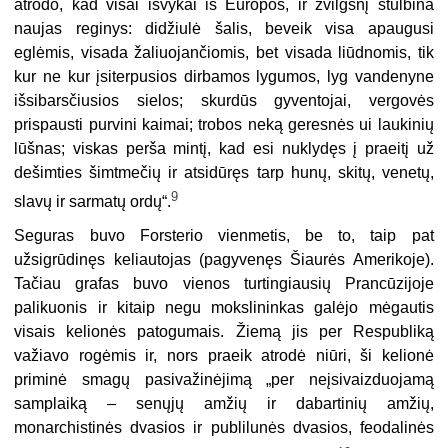
atrodo, kad visai išvykai iš Europos, ir žvilgsnį stulbina
naujas reginys: didžiulė šalis, beveik visa apaugusi
eglėmis, visada žaliuojančiomis, bet visada liūdnomis, tik
kur ne kur įsiterpusios dirbamos lygumos, lyg vandenyne
išsibarsčiusios sielos; skurdūs gyventojai, vergovės
prispausti purvini kaimai; trobos neką geresnės ui laukinių
lūšnas; viskas perša mintį, kad esi nuklydęs į praeitį už
dešimties šimtmečių ir atsidūręs tarp hunų, skitų, venetų,
9
slavų ir sarmatų ordų“.
Seguras buvo Forsterio vienmetis, be to, taip pat
užsigrūdinęs keliautojas
(pagyven
ęs Šiaurės Amerikoje).
Tačiau grafas buvo vienos turtingiausių Prancūzijoje
palikuonis ir kitaip negu mokslininkas galėjo mėgautis
visais kelionės patogumais. Žiemą jis per Respubliką
važiavo rogėmis ir, nors praeik atrodė niūri, ši kelionė
priminė smagų pasivažinėjimą „per neįsivaizduojamą
samplaiką – senųjų amžių ir dabartinių amžių,
monarchistinės dvasios ir publilunės dvasios, feodalinės