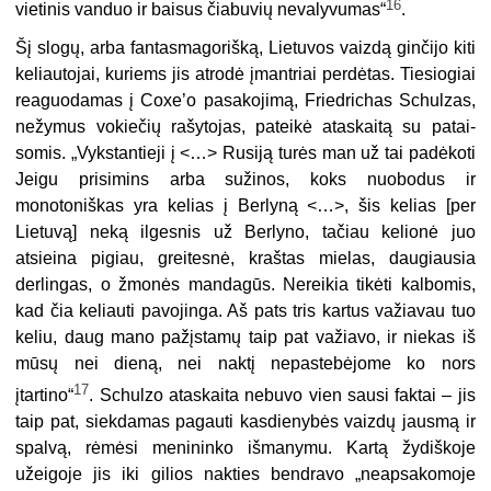
16
vietinis vanduo ir baisus čiabuvių nevalyvumas“
.
Šį slogų, arba fantasmagorišką, Lietuvos vaizdą ginčijo kiti
keliautojai, ku­riems jis atrodė įmantriai perdėtas. Tiesiogiai
reaguodamas į Coxe’o pasakojimą, Friedrichas Schulzas,
nežymus vokiečių rašytojas, pateikė ataskaitą su patai­
somis. „Vykstantieji į <…> Rusiją turės man už tai padėkoti
Jeigu prisimins arba sužinos, koks nuobodus ir
monotoniškas yra kelias į Berlyną <…>, šis kelias [per
Lietuvą] neką ilgesnis už Berlyno, tačiau kelionė juo
atsieina pigiau, greitesnė, kraštas mielas, daugiausia
derlingas, o žmonės mandagūs. Nereikia tikėti kal­bomis,
kad čia keliauti pavojinga. Aš pats tris kartus važiavau tuo
keliu, daug mano pažįstamų taip pat važiavo, ir niekas iš
mūsų nei dieną, nei naktį nepaste­bėjome ko nors
17
įtartino“
. Schulzo ataskaita nebuvo vien sausi faktai – jis
taip pat, siekdamas pagauti kasdienybės vaizdų jausmą ir
spalvą, rėmėsi menininko išmanymu. Kartą žydiškoje
užeigoje jis iki gilios nakties bendravo „neapsako­moje