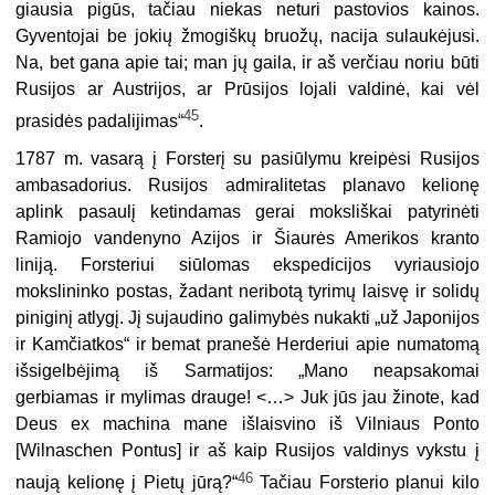
giausia pigūs, tačiau niekas neturi pastovios kainos.
Gyventojai be jokių žmogiš­kų bruožų, nacija sulaukėjusi.
Na, bet gana apie tai; man jų gaila, ir aš verčiau noriu būti
Rusijos ar Austrijos, ar Prūsijos lojali valdinė, kai vėl
45
prasidės padali­jimas“
.
1787 m. vasarą į Forsterį su pasiūlymu kreipėsi Rusijos
ambasadorius. Rusi­jos admiralitetas planavo kelionę
aplink pasaulį ketindamas gerai moksliškai patyrinėti
Ramiojo vandenyno Azijos ir Šiaurės Amerikos kranto
liniją. Forsteriui siūlomas ekspedicijos vyriausiojo
mokslininko postas, žadant neribotą ty­rimų laisvę ir solidų
piniginį atlygį. Jį sujaudino galimybės nukakti „už Japo­nijos
ir Kamčiatkos“ ir bemat pranešė Herderiui apie numatomą
išsigelbėjimą iš Sarmatijos: „Mano neapsakomai
gerbiamas ir mylimas drauge! <…> Juk jūs jau žinote, kad
Deus ex machina mane išlaisvino iš Vilniaus Ponto
[Wilnaschen Pontus] ir aš kaip Rusijos valdinys vykstu į
46
naują kelionę į Pietų jūrą?“
Tačiau Forsterio planui kilo