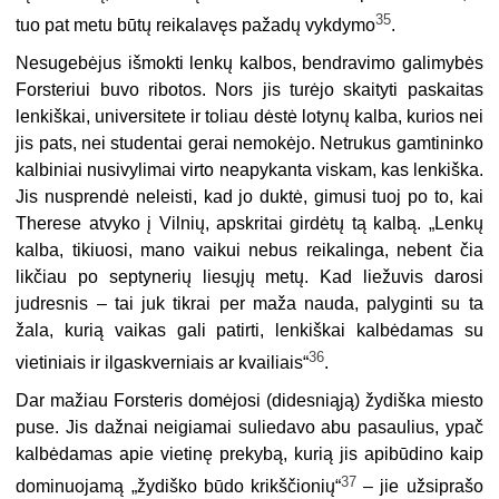
35
tuo pat metu būtų reikalavęs pažadų vykdymo
.
Nesugebėjus išmokti lenkų kalbos, bendravimo galimybės
Forsteriui buvo ribotos. Nors jis turėjo skaityti paskaitas
lenkiškai, universitete ir toliau dėstė lotynų kalba, kurios nei
jis pats, nei studentai gerai nemokėjo. Netrukus gamtininko
kalbiniai nusivylimai virto neapykanta viskam, kas lenkiška.
Jis nusprendė neleisti, kad jo duktė, gimusi tuoj po to, kai
Therese atvyko į Vilnių, apskritai girdėtų tą kalbą. „Lenkų
kalba, tikiuosi, mano vaikui nebus reikalinga, nebent čia
likčiau po septynerių liesųjų metų. Kad liežuvis darosi
judresnis – tai juk tikrai per maža nauda, palyginti su ta
žala, kurią vaikas gali patirti, len­kiškai kalbėdamas su
36
vietiniais ir ilgaskverniais ar kvailiais“
.
Dar mažiau Forsteris domėjosi (didesniąją) žydiška miesto
puse. Jis dažnai neigiamai suliedavo abu pasaulius, ypač
kalbėdamas apie vietinę prekybą, kurią jis apibūdino kaip
37
dominuojamą „žydiško būdo krikščionių“
– jie užsiprašo