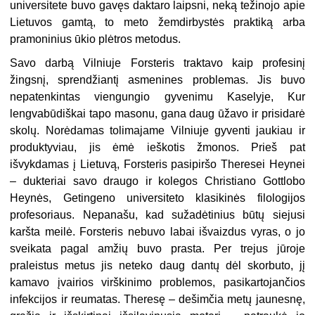
universitete buvo gavęs daktaro laipsni, neką težinojo apie
Lietuvos gamtą, to meto žemdirbystės praktiką arba
pramoninius ūkio plėtros metodus.
Savo darbą Vilniuje Forsteris traktavo kaip profesinį
žingsnį, sprendžiantį asmenines problemas. Jis buvo
nepatenkintas viengungio gyvenimu Kaselyje, Kur
lengvabūdiškai tapo masonu, gana daug ūžavo ir prisidarė
skolų. Norėda­mas tolimajame Vilniuje gyventi jaukiau ir
produktyviau, jis ėmė ieškotis žmo­nos. Prieš pat
išvykdamas į Lietuvą, Forsteris pasipiršo Theresei Heynei
– duk­teriai savo draugo ir kolegos Christiano Gottlobo
Heynės, Getingeno universite­to klasikinės filologijos
profesoriaus. Nepanašu, kad sužadėtinius būtų siejusi
karšta meilė. Forsteris nebuvo labai išvaizdus vyras, o jo
sveikata pagal amžių buvo prasta. Per trejus jūroje
praleistus metus jis neteko daug dantų dėl skorbuto, jį
kamavo įvairios virškinimo problemos, pasikartojančios
infekcijos ir reu­matas. Theresę – dešimčia metų jaunesnę,