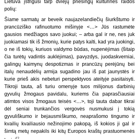
Lietuva įstrigusi tarp dviejų priešingų kultūrinės raidos
polių:
Šiame sarmatų ar beveik naujazelandiečių šiurkštumo ir
prancūziško rafinuotumo mišiny­je <…> Jūs rastumėte
gausios medžiagos savo juokui; – arba gal ir ne, nes juk
juokiamasi tik iš žmonių, kurie patys kalti, kad yra juokingi,
o ne iš tokių, kuriuos valdymo būdas, nupenėjimas (šitaip
čia turėtų vadintis auklėjimas), pavyzdys, juodaskverniai,
galingų kaimynų despotizmas ir prancūzų perėjūnų bei
italų nenaudėlių armija sugadino jau iš pat jaunystės ir
kurie prieš akis nebeturi perspektyvos ateityje pasitaisyti.
Tikroji tauta, aš turiu omenyje tuos milijonus darbinių
gyvulių žmogaus pavidalu, kuriems čia paprasčiausiai
atimtos visos žmogaus teisės <…>, toji tauta dabar tikrai
dėl seniai trunkančios vergovės nusmukusi į tokią
gyvuliškumo ir
bejausmi
škumo, neaprašomo tingumo ir
kvailių kvailiausio nežinojimo pakopą, iš kokios ji gal ir
šimtą metų nepakils iki kitų Europos kraštų prastuomenės
42