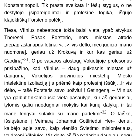
Kons­tantinopolį. Tik prasta sveikata ir lėšų stygius, o ne
dėstytojo įsipareigojimai ir profesinė logika, išgujo
klajoklišką Forsterio polėkį.
Tiesa, Vilnius nebeatrodė tokia baisi vieta, ypač atvykus
Theresei. Pasak Forsterio, nors miestas atrodo
„nepaprastai apgailėtinai <…>, vis dėlto, meo judicio [mano
nuomone], geriau už Krokuvą ir kur kas geriau už
31
Gardiną“’
. O po vasaros atostogų Vokietijoje profesorius
prisipažino, kad Vilnius – daug puikes­nis miestas už
daugumą Vokietijos provincijos miestelių. Miesto
intelektinę izo­liaciją jis priėmė kaip profesinį iššūkį. „Ir vis
dėlto, – rašė Forsteris savo uošviui į Getingeną, – Vilnius
yra galbūt tinkamiausia vieta pasaulyje, kur aš geriausiai,
tylomis galiu nuodugniai mokytis kai kurių dalykų, ir tai
32
mane lengvai sutaiko su mano padėtimi“
. O laiške,
išsiųstame į Veimarą Johannui Gottfriedui Her– deriui,
kalbėjo apie savo, kaip vienišo Švietimo misionieriaus,
vaidmenį Vilniuje: „Vis dėlto aš čia padariau daugiau, negu