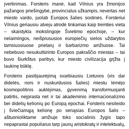
įvertinimas. Forsteris manė, kad Vilnius yra žmonijos
pažangos priešingybė, provincialus užkampis, nevertas net
miesto vardo, juolab Europos šalies sostinės. Forsteriui
Vilnius ge­riausiu atveju atrodė tinkamas kaip tremties vieta
– skaistykla mokslingoje Švietimo epochoje, – kur
nelaimingos, neišprususios europiečių sielos uždarytos
tamsiuosiuose prietarų ir barbarizmo amžiuose. Tai
nebebuvo nesukultūrinto Europos pakraščio miestas – tai
buvo šiurkštus paribys, kur miesto civilizacija grįžta į
laukinę būklę.
Forsterio pasibjaurėjimą svarbiausiu Lietuvos (vis dar
didelės, nors ir nu­skurdusios šalies) miestu lėmėjo
kosmopolitinis auklėjimas, gyvenimą transfor­muojanti
patirtis, neįprasta net ir tai akademinio internacionalizmo
bei didelių kelionių po Europą epochai. Forsteris nesileido
į šviečiamąją kelionę po senąsias Europos šalis –
aštuonioliktame amžiuje toks socialinis žygis tapo
nepaprastai populiarus tarp jaunų aristokratų ir intelektualų,