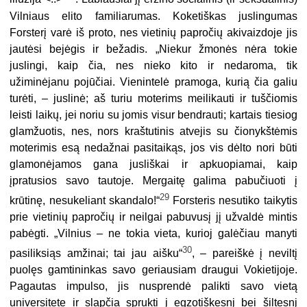
Vilniaus elito familiarumas. Koketiškas juslingumas
Forsterį varė iš proto, nes vietinių papročių akivaizdoje jis
jautėsi bejėgis ir bežadis. „Niekur žmonės nėra tokie
juslingi, kaip čia, nes nieko kito ir nedaroma, tik
užiminėjanu pojūčiai. Vienintelė pramoga, kurią čia galiu
turėti, – juslinė; aš turiu moterims
meilikauti
ir tuščiomis
leisti laikų, jei noriu su jomis visur bendrauti; kartais tiesiog
glamžuotis, nes, nors kraštutinis atvejis su čionykštėmis
moterimis esą nedažnai pasitaikąs, jos vis dėlto nori būti
glamonėjamos gana jusliškai ir ap­kuopiamai, kaip
įpratusios savo tautoje. Mergaitę galima pabučiuoti į
29
krūtinę, nesukeliant skandalo!“
Forsteris nesutiko taikytis
prie vietinių papročių ir neil­gai pabuvusį jį užvaldė mintis
pabėgti. „Vilnius – ne tokia vieta, kurioj galėčiau manyti
30
pasiliksiąs amžinai; tai jau aišku“
, – pareiškė į neviltį
puolęs gamti­ninkas savo geriausiam draugui Vokietijoje.
Pagautas impulso, jis nusprendė pa­likti savo vietą
universitete ir slapčia sprukti į egzotiškesnį bei šiltesnį