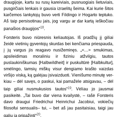
draugijoje, kartu su rusų kareiviais, pusnuogiais lietuviais,
pusgirčiais len­kais ir gausia izraelitų šeima. Kai kurie šitos
karčemos lankytojų buvo verti Fildingo ir Hogarto teptuko.
Aš taip persisotinau jais, jog vargu ar dar kartą ieš­kočiau
18
panašios draugijos“
.
Forsteris buvo niūresnis keliautojas. Iš pradžių jį giliai
žeidė vietinių gyven­tojų skurdas bei kenčiama priespauda,
į jų vargus jis reagavo nusižeminęs. „<…> smukimas,
apsileidimas moraliniu ir fiziniu atžvilgiu, tautos
puslaukiniškumas [Halbwildheit] ir puskultūrė [Halbkultur],
smėlingo, tamsių miškų visur dengia­mo krašto vaizdas
viršijo viską, ką galėjau įsivaizduoti. Vienišumo minutę ver­
kiau – dėl savęs, o paskui, kai pamažėle atsigavau, – dėl
19
taip giliai nusmukusios tautos“
. Vėliau jo jausmai
pasikeitė. „Tai buvo dar viena kvailystė, – rašė Fors­teris
davo draugui Friedrichui Heinrichui Jacobiui, vokiečių
filosofui sensualis– tui, – bet aš jau pasitaisiau, taigi jau
20
galiu ją pripažinti“
.