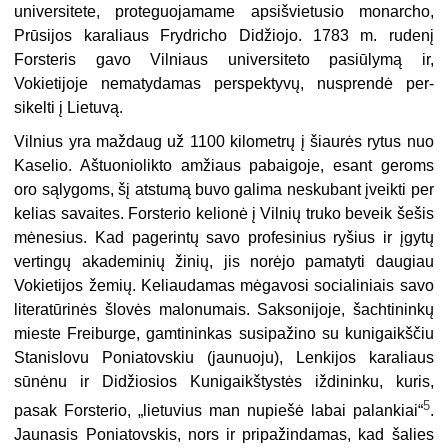
universitete, proteguojamame apsišvietusio monarcho,
Prū­sijos karaliaus Frydricho Didžiojo. 1783 m. rudenį
Forsteris gavo Vilniaus uni­versiteto pasiūlymą ir,
Vokietijoje nematydamas perspektyvų, nusprendė per­
sikelti į Lietuvą.
Vilnius yra maždaug už 1100 kilometrų į šiaurės rytus nuo
Kaselio. Aštuo­niolikto amžiaus pabaigoje, esant geroms
oro sąlygoms, šį atstumą buvo galima neskubant įveikti per
kelias savaites. Forsterio kelionė į Vilnių truko beveik šešis
mėnesius. Kad pagerintų savo profesinius ryšius ir įgytų
vertingų akademinių žinių, jis norėjo pamatyti daugiau
Vokietijos žemių. Keliaudamas mėgavosi socialiniais savo
literatūrinės šlovės malonumais. Saksonijoje, šachtininkų
mieste Freiburge, gamtininkas susipažino su kunigaikščiu
Stanislovu Poniatovskiu (jau­nuoju), Lenkijos karaliaus
sūnėnu ir Didžiosios Kunigaikštystės iždininku, kuris,
5
pasak Forsterio, „lietuvius man nupiešė labai palankiai“
.
Jaunasis Ponia­tovskis, nors ir pripažindamas, kad šalies