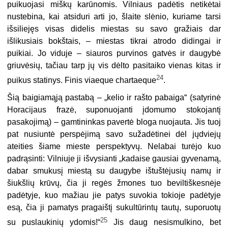
puikuojasi miškų karūnomis. Vilniaus padėtis netikėtai
nustebina, kai atsiduri arti jo, šlaite slėnio, kuriame tarsi
išsiliejęs visas didelis miestas su savo gražiais dar
išlikusiais bokštais, – miestas tikrai atrodo didingai ir
puikiai. Jo viduje – siauros purvinos gatvės ir daugybė
griuvėsių, tačiau tarp jų vis dėlto pasitaiko vienas kitas ir
24
puikus statinys. Finis viaeque chartaeque
.
Šią baigiamąją pastabą – „kelio ir rašto pabaiga“ (satyrinė
Horacijaus frazė, suponuojanti įdomumo stokojantį
pasakojimą) – gamtininkas pavertė bloga nuo­jauta. Jis tuoj
pat nusiuntė perspėjimą savo sužadėtinei dėl jųdviejų
ateities šiame mieste perspektyvų. Nelabai turėjo kuo
padrąsinti: Vilniuje ji išvysianti „kadaise gausiai gyvenamą,
dabar smukusį miestą su daugybe ištuštėjusių na­mų ir
šiukšlių krūvų, čia ji regės žmones tuo beviltiškesnėje
padėtyje, kuo ma­žiau jie patys suvokia tokioje padėtyje
esą, čia ji pamatys pragaištį sukultūrintų tautų, suporuotų
25
su puslaukinių ydomis!“
Jis daug nesismulkino, bet