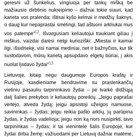
geresni už šunkelius, vingiuoja per tankų mišką be
mažiausio dirbtinio nukreipimo – dažnai tokie siauri, kad
karieta vos pralenda; ištisai kyšo kelmai ir medžių šaknys,
o daug kur nepa­prastai smėlingi, tad aštuoni arkliukai mus
12
vos patempė“
. Išvargusiam keliau­tojui traukiant giliau į
miškus, vaizdai darėsi netgi kurioziški: „Miestai ir kaimai
ilgi, išsidriekę, visi namai mediniai, net ir bažnyčios, kur tik
sustodavom, mūsų karietą apsupdavo elgetų būriai, į akis
13
nuolat lįsdavo žydai“
Lietuvoje, kitaip negu daugumoje Europos kraštų ir
Rusijoje, kasdieniame bendravime su praslenkančių
vietiniu pasauliu tarpininkavo žydai – jie tvarkė didžiąją
dalį šalies prekybos ir keliautojų poreikių. „Jeigu paprašai
vertėjo, atve­da žydą; jeigu apsistoji užeigos namuose,
savininkas – žydas; jeigu reikia pašto arklių, jų parūpina
žydas, ir žydas vadelioja; jeigu nori ką nors nusipirkti, tavo
tarpininkas – žydas; ir tai vienintelė šalis Europoje, kur
žydai dirba žemę: va­žiuodami per Lietuvą dažnai matėme,