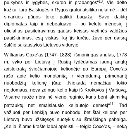
10
puikybės ir lygybės, skurdo ir prabangos“
. Vis dėlto
kažkur tarp Balstogės ir Rygos grafui atsitiko nelaimė – dėl
smarkios pūgos teko palikti bagažą. Savo daiktų
diplomatas taip ir nebeatgavo – po keleto mėnesių į
oficialius pasiteiravimus gautas keistas vietinės valdžios
paaiškinimas, esą viskas, ką jis turėjo, žuvo per gaisrą
šalčio sukaustytos Lietuvos viduryje.
Williamas Coxe’as (1747–1828), išmoningas anglas, 1778
m. vyko per Lietuvą į Rusiją lydėdamas jauną anglų
aristokratą šviečiamojoje kelionėje po Europą Coxe’as
rašo apie kelio monotoniją ir vienodumą, primenantį
nuobodžią kelionę jūra: „Niekada nemačiau tokio
neįdomaus, nevaizdingo kelio kaip iš Krokuvos į Varšuvą.
Visame ruože nėra nė vieno reginio, kuris bent akimirką
11
patrauktų net smalsiausio keliautojo dėmesį“
. Tad
važiuoti per Lenkiją buvo nuobodu, bet štai kelionė per
Lietuvą buvo užsitęsęs nuotykis su išraiškinga pabaiga.
„Keliai šia­me krašte labai apleisti, – teigia Coxe’as, – neką