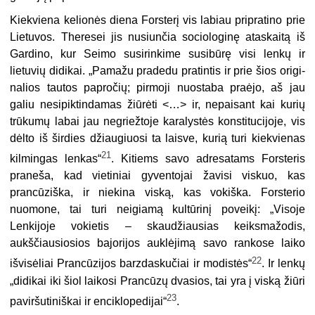
Kiekviena kelionės diena Forsterį vis labiau pripratino prie
Lietuvos. Theresei jis nusiunčia sociologinę ataskaitą iš
Gardino, kur Seimo susirinkime susi­būrę visi lenkų ir
lietuvių didikai. „Pamažu pradedu pratintis ir prie šios origi­
nalios tautos papročių; pirmoji nuostaba praėjo, aš jau
galiu nesipiktindamas žiūrėti <…> ir, nepaisant kai kurių
trūkumų labai jau negriežtoje karalystės kons­titucijoje, vis
dėlto iš širdies džiaugiuosi ta laisve, kurią turi kiekvienas
21
kilmin­gas lenkas“
. Kitiems savo adresatams Forsteris
praneša, kad vietiniai gyvento­jai žavisi viskuo, kas
prancūziška, ir niekina viską, kas vokiška. Forsterio
nuomone, tai turi neigiamą kultūrinį poveikį: „Visoje
Lenkijoje vokietis – skaudžiau­sias keiksmažodis,
aukščiausiosios bajorijos auklėjimą savo rankose laiko
22
išvisėliai Prancūzijos barzdaskučiai ir modistės“
. Ir lenkų
„didikai iki šiol laikosi Prancūzų dvasios, tai yra į viską žiūri
23
paviršutiniškai ir enciklopedijai“
.