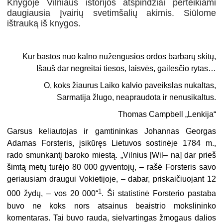
Knygoje Vilniaus istorijos atspindžiai perteikiami
daugiausia Įvairių svetimšalių akimis. Siūlome
ištrauką iš knygos.
Kur bastos nuo kalno nužengusios ordos barbarų skitų,
Išauš dar negreitai tiesos, laisvės, gailesčio rytas…
O, koks žiaurus Laiko kalvio paveikslas nukaltas,
Sarmatija žlugo, neapraudota ir nenusikaltus.
Thomas Campbell „Lenkija“
Garsus keliautojas ir gamtininkas Johannas Georgas
Adamas Forsteris, įsi­kūręs Lietuvos sostinėje 1784 m.,
rado smunkantį baroko miestą. „Vilnius [Wil– na] dar prieš
šimtą metų turėjo 80 000 gyventojų, – rašė Forsteris savo
geriau­siam draugui Vokietijoje, – dabar, priskaičiuojant 12
1
000 žydų, – vos 20 000“
. Ši statistinė Forsterio pastaba
buvo ne koks nors atsainus beaistrio mokslininko
komentaras. Tai buvo rauda, sielvartingas žmogaus dalios