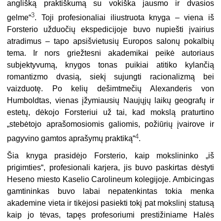
anglišką praktiš­kumą su vokiška jausmo ir dvasios
3
gelme“
. Toji profesionaliai iliustruota knyga – viena iš
Forsterio užduočių ekspedicijoje buvo nupiešti įvairius
atradimus – tapo apsišvietusių Europos salonų pokalbių
tema. Ir nors griežtesni akademikai peikė autoriaus
subjektyvumą, knygos tonas puikiai atitiko kylančią
romantizmo dva­sią, siekį sujungti racionalizmą bei
vaizduotę. Po kelių dešimtmečių Alexanderis von
Humboldtas, vienas įžymiausių Naujųjų laikų geografų ir
estetų, dėkojo Fors­teriui už tai, kad mokslą praturtino
„stebėtojo aprašomosiomis galiomis, požiūrių įvairove ir
4
pagyvino gamtos aprašymų praktiką“
.
Šia knyga prasidėjo Forsterio, kaip mokslininko „iš
prigimties“, profesionali karjera, jis buvo paskirtas dėstyti
Heseno miesto Kaselio Carolineum kolegijoje. Ambicingas
gamtininkas buvo labai nepatenkintas tokia menka
akademine vie­ta ir tikėjosi pasiekti tokį pat mokslinį statusą
kaip jo tėvas, tapęs profesoriumi prestižiniame Halės