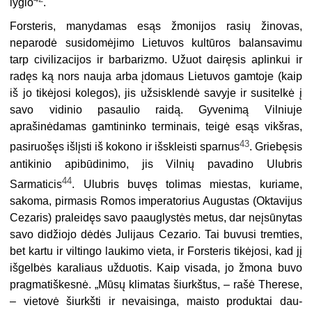
lygio
.
Forsteris, manydamas esąs žmonijos rasių žinovas,
neparodė susidomėjimo Lietuvos kultūros balansavimu
tarp civilizacijos ir barbarizmo. Užuot dairęsis aplinkui ir
radęs ką nors nauja arba įdomaus Lietuvos gamtoje (kaip
iš jo tikėjosi kolegos), jis užsisklendė savyje ir susitelkė į
savo vidinio pasaulio raidą. Gyveni­mą Vilniuje
aprašinėdamas gamtininko terminais, teigė esąs vikšras,
43
pasiruošęs išlįsti iš kokono ir išskleisti sparnus
. Griebęsis
antikinio apibūdinimo, jis Vilnių pavadino Ulubris
44
Sarmaticis
. Ulubris buvęs tolimas miestas, kuriame,
sakoma, pirmasis Romos imperatorius Augustas (Oktavijus
Cezaris) praleidęs savo paauglystės metus, dar neįsūnytas
savo didžiojo dėdės Julijaus Cezario. Tai buvusi tremties,
bet kartu ir viltingo laukimo vieta, ir Forsteris tikėjosi, kad jį
išgelbės karaliaus užduotis. Kaip visada, jo žmona buvo
pragmatiškesnė. „Mūsų klimatas šiurkštus, – rašė Therese,
– vietovė šiurkšti ir nevaisinga, maisto produktai dau­