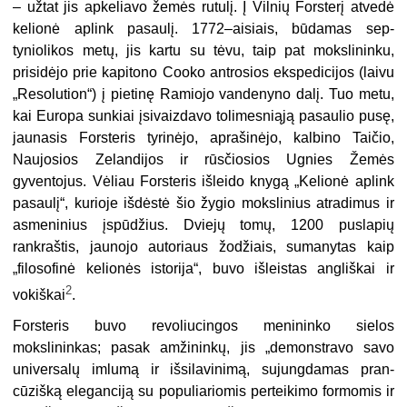
– užtat jis apkeliavo žemės rutulį. Į Vilnių Forsterį atvedė
kelionė aplink pasaulį. 1772–aisiais, būdamas sep­
tyniolikos metų, jis kartu su tėvu, taip pat mokslininku,
prisidėjo prie kapitono Cooko antrosios ekspedicijos (laivu
„Resolution“) į pietinę Ramiojo vandenyno dalį. Tuo metu,
kai Europa sunkiai įsivaizdavo tolimesniąją pasaulio pusę,
jau­nasis Forsteris tyrinėjo, aprašinėjo, kalbino Taičio,
Naujosios Zelandijos ir rūsčiosios Ugnies Žemės
gyventojus. Vėliau Forsteris išleido knygą „Kelionė aplink
pasaulį“, kurioje išdėstė šio žygio mokslinius atradimus ir
asmeninius įspūdžius. Dviejų tomų, 1200 puslapių
rankraštis, jaunojo autoriaus žodžiais, sumanytas kaip
„filosofinė kelionės istorija“, buvo išleistas angliškai ir
2
vokiškai
.
Forsteris buvo revoliucingos menininko sielos
mokslininkas; pasak amžinin­kų, jis „demonstravo savo
universalų imlumą ir išsilavinimą, sujungdamas pran­
cūzišką eleganciją su populiariomis perteikimo formomis ir