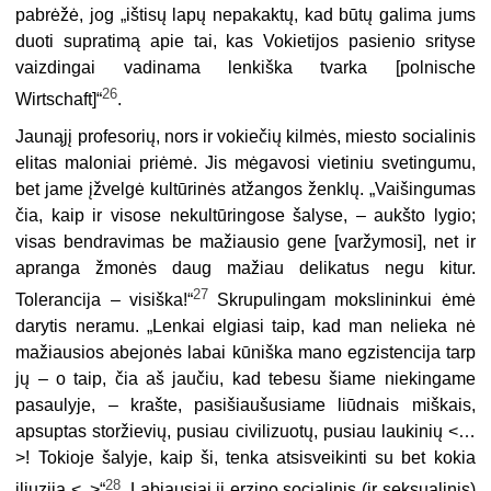
pabrėžė, jog „ištisų lapų nepakaktų, kad būtų galima jums
duoti supratimą apie tai, kas Vokietijos pasienio srityse
vaizdingai vadinama lenkiška tvarka [
polnische
26
Wirtschaft]“
.
Jaunąjį profesorių, nors ir vokiečių kilmės, miesto socialinis
elitas maloniai priėmė. Jis mėgavosi vietiniu svetingumu,
bet jame įžvelgė kultūrinės atžangos ženklų. „Vaišingumas
čia, kaip ir visose nekultūringose šalyse, – aukšto lygio;
visas bendravimas be mažiausio gene [varžymosi], net ir
apranga žmonės daug mažiau delikatus negu kitur.
27
Tolerancija – visiška!“
Skrupulingam mokslinin­kui ėmė
darytis neramu. „Lenkai elgiasi taip, kad man nelieka nė
mažiausios abe­jonės labai kūniška mano egzistencija tarp
jų – o taip, čia aš jaučiu, kad tebesu šiame niekingame
pasaulyje, – krašte, pasišiaušusiame liūdnais miškais,
apsup­tas storžievių, pusiau civilizuotų, pusiau laukinių <…
>! Tokioje šalyje, kaip ši, tenka atsisveikinti su bet kokia
28
iliuzija <..>“
. Labiausiai jį erzino socialinis (ir seksualinis)