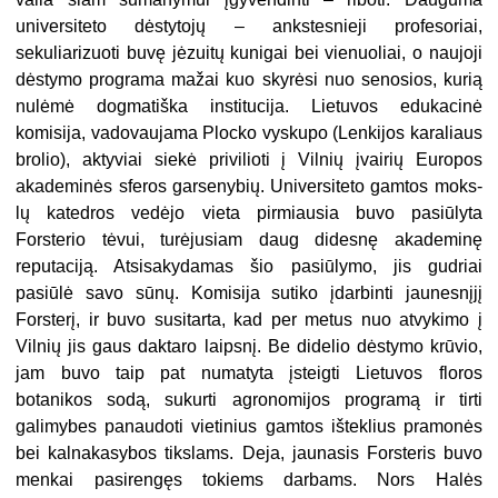
universiteto dėstytojų – ankstesnieji profesoriai,
sekuliarizuoti buvę jėzuitų kunigai bei vienuoliai, o naujoji
dėstymo programa mažai kuo skyrėsi nuo seno­sios, kurią
nulėmė dogmatiška institucija. Lietuvos edukacinė
komisija, vado­vaujama Plocko vyskupo (Lenkijos karaliaus
brolio), aktyviai siekė privilioti į Vilnių įvairių Europos
akademinės sferos garsenybių. Universiteto gamtos moks­
lų katedros vedėjo vieta pirmiausia buvo pasiūlyta
Forsterio tėvui, turėjusiam daug didesnę akademinę
reputaciją. Atsisakydamas šio pasiūlymo, jis gudriai
pasiūlė savo sūnų. Komisija sutiko įdarbinti jaunesnįjį
Forsterį, ir buvo susitar­ta, kad per metus nuo atvykimo į
Vilnių jis gaus daktaro laipsnį. Be didelio dės­tymo krūvio,
jam buvo taip pat numatyta įsteigti Lietuvos floros
botanikos sodą, sukurti agronomijos programą ir tirti
galimybes panaudoti vietinius gamtos iš­teklius pramonės
bei kalnakasybos tikslams. Deja, jaunasis Forsteris buvo
men­kai pasirengęs tokiems darbams. Nors Halės