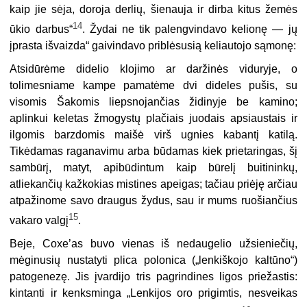
kaip jie sėja, doroja derlių, šienauja ir dirba kitus žemės
14
ūkio darbus“
. Žydai ne tik palengvindavo kelionę — jų
įprasta išvaizda“ gaivindavo priblėsusią keliautojo sąmonę:
Atsidūrėme didelio klojimo ar daržinės viduryje, o
tolimesniame kampe pamatėme dvi dide­les pušis, su
visomis Šakomis liepsnojančias židinyje be kamino;
aplinkui keletas žmogystų plačiais juodais apsiaustais ir
ilgomis barzdomis maišė virš ugnies kabantį katilą.
Tikėdamas raganavimu arba būdamas kiek prietaringas, šį
sambūrį, matyt, apibūdintum kaip būrelį bui­tininkų,
atliekančių kažkokias mistines apeigas; tačiau priėję arčiau
atpažinome savo draugus žydus, sau ir mums ruošiančius
15
vakaro valgį
.
Beje, Coxe’as buvo vienas iš nedaugelio užsieniečių,
mėginusių nustatyti plica
polonica
(„lenkiškojo kaltūno“)
patogenezę. Jis įvardijo tris pagrindines ligos priežastis:
kintanti ir kenksminga „Lenkijos oro prigimtis, nesveikas