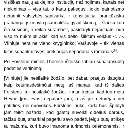
visiškas naujų auklėjimo institucijų nežinojimas, kartais net
niekinimas – visa tai, o kartu paliegusi, jokio patriotizmo
neturinti valstybės santvarka ir konstitucija, prancūziška
prabanga, įskiepyta į sarmatišką gyvuliškumą, – štai su kuo
čia susiduri, ir reikia surambėti, pasidaryti nejautriam, nuo
viso to nukreipti akis, kad vis dėlto išliktum veiklus <…>.
Vilniuje nėra nė vieno knygininko; Varšuvoje – tik vienas
34
kitas subankrutavęs, prekiaująs nepadoriais romanais
.
Po Forsterio mirties Therese išreiškė labiau subalansuotą
padėties vertinimą:
[Vilniuje] jie nesilaikė žodžio, bet dabar, praėjus daugiau
kaip keturiasdešimčiai metų, aš manau, kad iš dalies
Forsteris irgi nesilaikė žodžio, ir man keista, kad tuo metu
Heyne [jos tėvas] nepatarė jam, o aš juk neturėjau nei
patirties, nei nuovokos. Forstens laukė, kada bus išpildyti
jam teikti pažadai, kad galėtų nuveikti didelius darbus,
tačiau butų smarkiai pageriu savo padėtį, jeigu būtų atlikęs
tą mažumą, kuri buvo įmanoma turimomis priemonėmis, ir