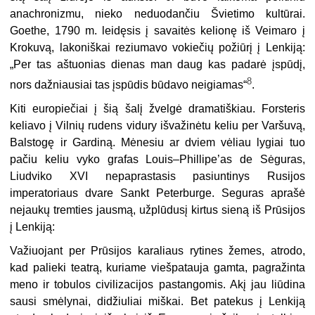
anachronizmu, nieko neduodančiu Švietimo kultūrai.
Goethe, 1790 m. leidęsis į savaitės kelionę iš Veimaro į
Krokuvą, lako­niškai reziumavo vokiečių požiūrį į Lenkiją:
„Per tas aštuonias dienas man daug kas padarė įspūdį,
8
nors dažniausiai tas įspūdis būdavo neigiamas“
.
Kiti europiečiai į šią šalį žvelgė dramatiškiau. Forsteris
keliavo į Vilnių rudens vidury išvažinėtu keliu per Varšuvą,
Balstogę ir Gardiną. Mėnesiu ar dviem vėliau lygiai tuo
pačiu keliu vyko grafas Louis–Phillipe’as de Sėguras,
Liudviko XVI ne­paprastasis pasiuntinys Rusijos
imperatoriaus dvare Sankt Peterburge. Seguras aprašė
nejaukų tremties jausmą, užplūdusį kirtus sieną iš Prūsijos
į Lenkiją:
Važiuojant per Prūsijos karaliaus rytines žemes, atrodo,
kad palieki teatrą, kuriame vieš­patauja gamta, pagražinta
meno ir tobulos civilizacijos pastangomis. Akį jau liūdina
sausi smė­lynai, didžiuliai miškai. Bet patekus į Lenkiją