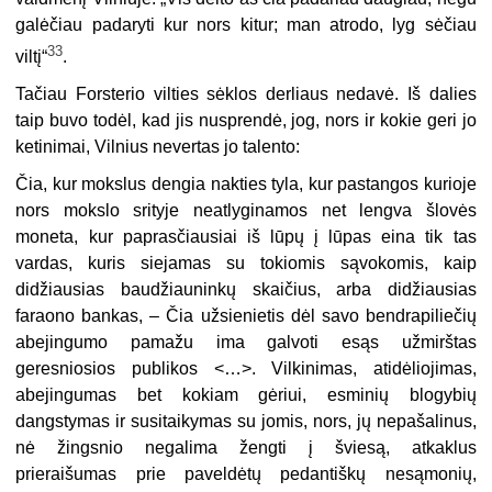
galėčiau padaryti kur nors kitur; man atrodo, lyg sėčiau
33
viltį“
.
Tačiau Forsterio vilties sėklos derliaus nedavė. Iš dalies
taip buvo todėl, kad jis nusprendė, jog, nors ir kokie geri jo
ketinimai, Vilnius nevertas jo talento:
Čia, kur mokslus dengia nakties tyla, kur pastangos kurioje
nors mokslo srityje neatlygi­namos net lengva šlovės
moneta, kur paprasčiausiai iš lūpų į lūpas eina tik tas
vardas, kuris siejamas su tokiomis sąvokomis, kaip
didžiausias baudžiauninkų skaičius, arba didžiausias
faraono bankas, – Čia užsienietis dėl savo bendrapiliečių
abejingumo pamažu ima galvoti esąs užmirštas
geresniosios publikos <…>. Vilkinimas, atidėliojimas,
abejingumas bet kokiam gėriui, esminių blogybių
dangstymas ir susitaikymas su jomis, nors, jų nepašalinus,
nė žingsnio negali­ma žengti į šviesą, atkaklus
prieraišumas prie paveldėtų pedantiškų nesąmonių,