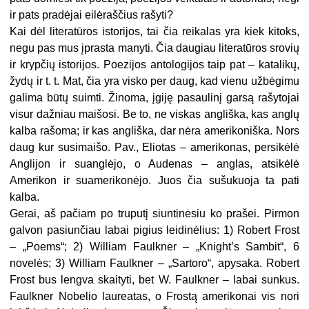
ir pats pradėjai eilėraščius rašyti?
Kai dėl literatūros istorijos, tai čia reikalas yra kiek kitoks,
negu pas mus įprasta manyti. Čia daugiau literatūros srovių
ir krypčių istorijos. Poezijos antologijos taip pat – katalikų,
žydų ir t. t. Mat, čia yra visko per daug, kad vienu užbėgimu
galima būtų suimti. Žinoma, įgiję pasaulinį garsą rašytojai
visur dažniau maišosi. Be to, ne viskas angliška, kas anglų
kalba rašoma; ir kas angliška, dar nėra amerikoniška. Nors
daug kur susimaišo. Pav., Eliotas – amerikonas, persikėlė
Anglijon ir suanglėjo, o Audenas – anglas, atsikėlė
Amerikon ir suamerikonėjo. Juos čia sušukuoja ta pati
kalba.
Gerai, aš pačiam po truputį siuntinėsiu ko prašei. Pirmon
galvon pasiunčiau labai pigius leidinėlius: 1) Robert Frost
– „Poems“; 2) William Faulkner – „Knight’s Sambit“, 6
novelės; 3) William Faulkner – „Sartoro“, apysaka. Robert
Frost bus lengva skaityti, bet W. Faulkner – labai sunkus.
Faulkner Nobelio laureatas, o Frostą amerikonai vis nori