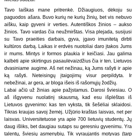
Tavo laiškas mane pritrenkė. Džiaugiuos, dėkoju su
paguodos ašara. Buvo kurių ne kurių žinių, bet vis nebuvo
aišku, kaip gyveni ir verties. Autentiškos žinios – aukso
žinios. Tavo vardas čia neužmirštas. Visa plejada, susijusi
su Tavo praeities darbais, gyva, įgavo imunitetą dirbti
kultūros darbą. Laikas ir erdvės nuotoliai daro įtakos Jums
ir mums. Mintys ir formos plaukia ir keičiasi. Jau galima
kalbėti apie skirtingus pasaulėvaizdžius čia ir ten. Lietuvos
dvasiniame augime. Aš net nežinau, ką Jums rašyti ir apie
ką rašyti. Neteisingų įtaigojimų visur perpildyta. Ir
nebežinai, ar gera, ar bloga išeis iš rašomųjų žodžių.
Labai ačiū už žinias apie pažįstamus. Darosi šviesiau. O
aš išgyvenu nuolatinį skausmą, kad esu išplėštas iš
Lietuvos gyvenimo: kas ten vyksta, tik šešėliai sklaidosi.
Tikras kraujas savoj žemėj. Užjūrio kraštas laisvas, net per
laisvas. Universitetuose yra apie 700 lietuvių studentų. Jų
daug išliks, bet daugiau sutaps su geresniu gyvenimu. Yra
talentų, šviesių asmenybių. Tik vyraujantis motyvas (tarp