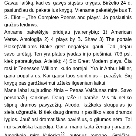
Gavau laišką, kad esi gavęs siųstas knygas. Birželio 24 d.
pasiunčiau du paketėlius knygų. Viename paketėlyje bus T.
S. Eliot – „The Complete Poems and plays“. Jo paskutinis
gražus leidinys.
Antrame paketėlyje pridėjau įvairenybių: 1) American
Verse. Antologija 2) 4 plays by B. Shaw 3) The portale
Blake(Williams Blake greit negalėjau gauti. Tad įdėjau
savo turėtąjį. Ten yra platus įvadas ir jo piešiniai. 703 psl.
kiek pabraukytas. Atleisk); 4) Six Great Modern plays. Čia
rasi ir Tenessee William, kurio norėjai. Yra ir Arthur Miller,
gana populiarus. Kai gausi tuos siuntinius – parašyk. Šių
knygų pasigardžiavimui užteks ilgesniam laikui.
Mane labai sujaudino žinia – Petras Vaičiūnas mirė. Savo
personažų kankinys. Daug rašė ir parašė. Vis tik neliko
stiprių dramos pavyzdžių. Atrodo, kažkoks skrupulas jo
sielą užgraužė. Iš tiek daug dramų ir pasiliko visos dramos
lygios. Jaučiasi dramatiškas paviršius, o gilumos nėra. Tai
irgi savotiška tragedija. Gaila, mano karta žengia į anapus.
22
Amerikoje mirė Kvieska
, autorius romano „Greičiau,