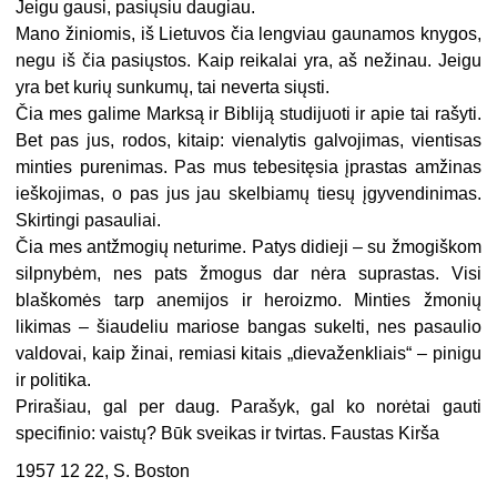
Jeigu gausi, pasiųsiu daugiau.
Mano žiniomis, iš Lietuvos čia lengviau gaunamos knygos,
negu iš čia pasiųstos. Kaip reikalai yra, aš nežinau. Jeigu
yra bet kurių sunkumų, tai neverta siųsti.
Čia mes galime Marksą ir Bibliją studijuoti ir apie tai rašyti.
Bet pas jus, rodos, kitaip: vienalytis galvojimas, vientisas
minties purenimas. Pas mus tebesitęsia įprastas amžinas
ieškojimas, o pas jus jau skelbiamų tiesų įgyvendinimas.
Skirtingi pasauliai.
Čia mes antžmogių neturime. Patys didieji – su žmogiškom
silpnybėm, nes pats žmogus dar nėra suprastas. Visi
blaškomės tarp anemijos ir heroizmo. Minties žmonių
likimas – šiaudeliu mariose bangas sukelti, nes pasaulio
valdovai, kaip žinai, remiasi kitais „dievaženkliais“ – pinigu
ir politika.
Prirašiau, gal per daug. Parašyk, gal ko norėtai gauti
specifinio: vaistų? Būk sveikas ir tvirtas. Faustas Kirša
1957 12 22, S. Boston