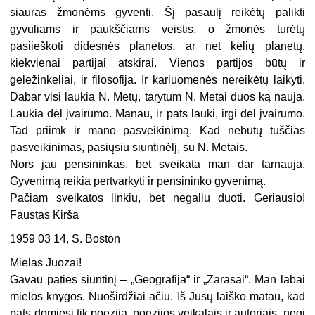
siauras žmonėms gyventi. Šį pasaulį reikėtų palikti
gyvuliams ir paukščiams veistis, o žmonės turėtų
pasiieškoti didesnės planetos, ar net kelių planetų,
kiekvienai partijai atskirai. Vienos partijos būtų ir
geležinkeliai, ir filosofija. Ir kariuomenės nereikėtų laikyti.
Dabar visi laukia N. Metų, tarytum N. Metai duos ką nauja.
Laukia dėl įvairumo. Manau, ir pats lauki, irgi dėl įvairumo.
Tad priimk ir mano pasveikinimą. Kad nebūtų tuščias
pasveikinimas, pasiųsiu siuntinėlį, su N. Metais.
Nors jau pensininkas, bet sveikata man dar tarnauja.
Gyvenimą reikia pertvarkyti ir pensininko gyvenimą.
Pačiam sveikatos linkiu, bet negaliu duoti. Geriausio!
Faustas Kirša
1959 03 14, S. Boston
Mielas Juozai!
Gavau paties siuntinį – „Geografija“ ir „Zarasai“. Man labai
mielos knygos. Nuoširdžiai ačiū. Iš Jūsų laiško matau, kad
pats domiesi tik poezija, poezijos veikalais ir autoriais, negi