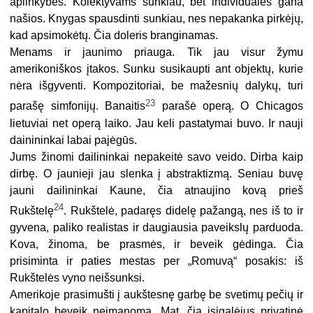
aplinkybės. Kolektyvams sunkiau, bet individualės gana
našios. Knygas spausdinti sunkiau, nes nepakanka pirkėjų,
kad apsimokėtų. Čia doleris branginamas.
Menams ir jaunimo priauga. Tik jau visur žymu
amerikoniškos įtakos. Sunku susikaupti ant objektų, kurie
nėra išgyventi. Kompozitoriai, be mažesnių dalykų, turi
23
parašę simfonijų. Banaitis
parašė operą. O Chicagos
lietuviai net operą laiko. Jau keli pastatymai buvo. Ir nauji
dainininkai labai pajėgūs.
Jums žinomi dailininkai nepakeitė savo veido. Dirba kaip
dirbę. O jaunieji jau slenka į abstraktizmą. Seniau buvę
jauni dailininkai Kaune, čia atnaujino kovą prieš
24
Rukštelę
. Rukštelė, padaręs didelę pažangą, nes iš to ir
gyvena, paliko realistas ir daugiausia paveikslų parduoda.
Kova, žinoma, be prasmės, ir beveik gėdinga. Čia
prisiminta ir paties mestas per „Romuvą“ posakis: iš
Rukštelės vyno neišsunksi.
Amerikoje prasimušti į aukštesnę garbę be svetimų pečių ir
kapitalo beveik neįmanoma. Mat, čia įsigalėjus privatinė