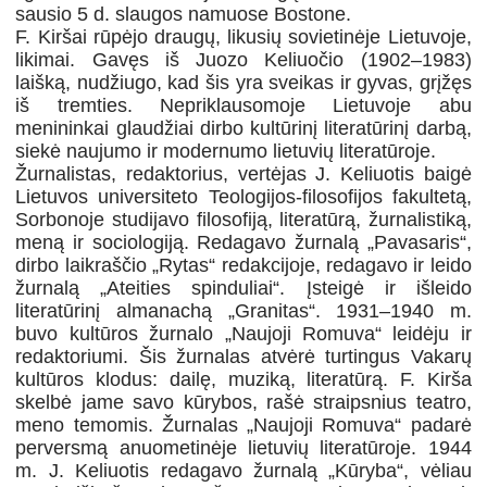
sausio 5 d. slaugos namuose Bostone.
F. Kiršai rūpėjo draugų, likusių sovietinėje Lietuvoje,
likimai. Gavęs iš Juozo Keliuočio (1902–1983)
laišką, nudžiugo, kad šis yra sveikas ir gyvas, grįžęs
iš tremties. Nepriklausomoje Lietuvoje abu
menininkai glaudžiai dirbo kultūrinį literatūrinį darbą,
siekė naujumo ir modernumo lietuvių literatūroje.
Žurnalistas, redaktorius, vertėjas J. Keliuotis baigė
Lietuvos universiteto Teologijos-filosofijos fakultetą,
Sorbonoje studijavo filosofiją, literatūrą, žurnalistiką,
meną ir sociologiją. Redagavo žurnalą „Pavasaris“,
dirbo laikraščio „Rytas“ redakcijoje, redagavo ir leido
žurnalą „Ateities spinduliai“. Įsteigė ir išleido
literatūrinį almanachą „Granitas“. 1931–1940 m.
buvo kultūros žurnalo „Naujoji Romuva“ leidėju ir
redaktoriumi. Šis žurnalas atvėrė turtingus Vakarų
kultūros klodus: dailę, muziką, literatūrą. F. Kirša
skelbė jame savo kūrybos, rašė straipsnius teatro,
meno temomis. Žurnalas „Naujoji Romuva“ padarė
perversmą anuometinėje lietuvių literatūroje. 1944
m. J. Keliuotis redagavo žurnalą „Kūryba“, vėliau