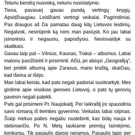
Teturiu bendrą nuovoką, neturiu nusistatymo.
Tiesa, pavasarį gavau pundą vertingų knygų.
Apsidžiaugiau. Leidžiami vertingi veikalai. Pagrindiniai.
Pas draugus aš čia pamatau daug kitų Lietuvos leidinių.
Negalvok, nesirūpink ką nors man pasiųsti. Ko jau labai
įsinorėsiu ir negausiu, paprašysiu. Nesisvaidyk su
skatikais.
Gavau taip pat – Vilnius, Kaunas, Trakai – albumus. Labai
malonu pasižiūrėti ir prisiminti. Ačiū, jei atsiųsi „Geografiją“,
bet pridėk albumą apie Zarasus, mano kraštą, skaičiau,
kad išeina ar išėjo.
Man labai keista, kad pats negali padoriai susitvarkyti. Mes
girdime apie visokias geroves Lietuvoj, o pats tų gerovių
pavėsin negali patekti.
Pats gal prisimeni Pr. Naujokaitį. Per laikraštį jis spausdina
savo romaną iš tremties gyvenimo. Veikalas labai silpnas.
Šiaip niekuo paties negaliu nustebinti, kas būtų nauja ir
stebinančio. Po N. Metų laukiame premijų laimėjimo,
konkursų. Tik pasaulis darosi neramus. Pasaulis tapo per