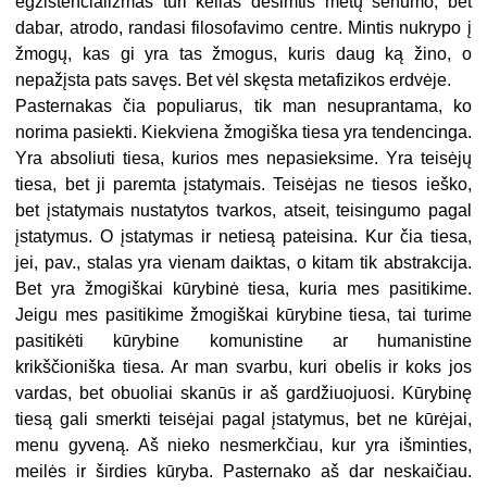
egzistencializmas turi kelias dešimtis metų senumo, bet
dabar, atrodo, randasi filosofavimo centre. Mintis nukrypo į
žmogų, kas gi yra tas žmogus, kuris daug ką žino, o
nepažįsta pats savęs. Bet vėl skęsta metafizikos erdvėje.
Pasternakas čia populiarus, tik man nesuprantama, ko
norima pasiekti. Kiekviena žmogiška tiesa yra tendencinga.
Yra absoliuti tiesa, kurios mes nepasieksime. Yra teisėjų
tiesa, bet ji paremta įstatymais. Teisėjas ne tiesos ieško,
bet įstatymais nustatytos tvarkos, atseit, teisingumo pagal
įstatymus. O įstatymas ir netiesą pateisina. Kur čia tiesa,
jei, pav., stalas yra vienam daiktas, o kitam tik abstrakcija.
Bet yra žmogiškai kūrybinė tiesa, kuria mes pasitikime.
Jeigu mes pasitikime žmogiškai kūrybine tiesa, tai turime
pasitikėti kūrybine komunistine ar humanistine
krikščioniška tiesa. Ar man svarbu, kuri obelis ir koks jos
vardas, bet obuoliai skanūs ir aš gardžiuojuosi. Kūrybinę
tiesą gali smerkti teisėjai pagal įstatymus, bet ne kūrėjai,
menu gyveną. Aš nieko nesmerkčiau, kur yra išminties,
meilės ir širdies kūryba. Pasternako aš dar neskaičiau.