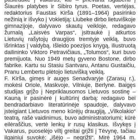
Šiaurės platybes ir Sibiro tyrus. Poetas, vertėjas,
redaktorius Faustas Kirša (1891–1964) pasirinko
nežinią ir išvyko į Vokietiją: Liubeke dirbo lietuviškoje
gimnazijoje, dalyvavo skautų veikloje, redagavo
žurnalą „Laisvės Varpas“, įsitraukė į atkurtos
Lietuvių rašytojų draugijos tremtyje veiklą, buvo
išrinktas į valdybą. Išleido poezijos knygą, iliustruotą
dailininko Viktoro Petravičiaus, „Tolumos“, kuri buvo
premijuota. Nuo 1949 metų gyveno Bostone, dirbo
fabrike. Kartu su Stasiu Santvaru, Antanu Gustaičiu,
Pranu Lembertu plėtojo lietuvišką veiklą.
F. Kirša, gimęs ir augęs Senadvaryje (Zarasų r.),
mokėsi Oriole, Maskvoje, Vilniuje, Berlyne. Baigęs
studijas grįžo į Nepriklausomos Lietuvos sostinę –
Kauną ir pasinėrė į kultūrinį darbą: redagavo bei
bendradarbiavo literatūrinėje spaudoje, dalyvavo
įsteigiant Lietuvos meno kūrėjų draugiją, „Vilkolakio“
teatrą, rašė vaidinimus, buvo administratoriumi; kūrė
eilėraščius, vertė lenkų ir rusų klasikus. Išvykęs į
Vakarus, puoselėjo viltį greitai grįžti į Tėvynę, tačiau
ilgainiui suvokė: „išėjo – negrįžti“. Mirė 1964 m.