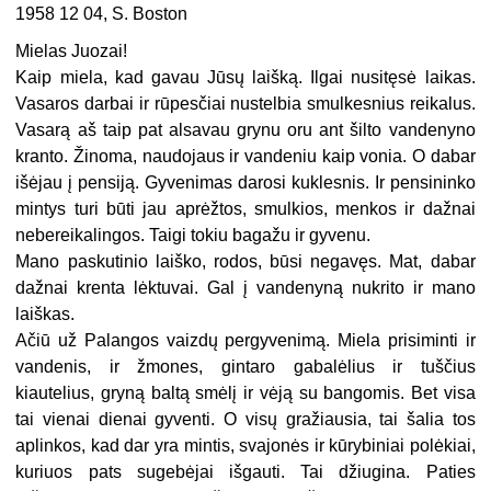
1958 12 04, S. Boston
Mielas Juozai!
Kaip miela, kad gavau Jūsų laišką. Ilgai nusitęsė laikas.
Vasaros darbai ir rūpesčiai nustelbia smulkesnius reikalus.
Vasarą aš taip pat alsavau grynu oru ant šilto vandenyno
kranto. Žinoma, naudojaus ir vandeniu kaip vonia. O dabar
išėjau į pensiją. Gyvenimas darosi kuklesnis. Ir pensininko
mintys turi būti jau aprėžtos, smulkios, menkos ir dažnai
nebereikalingos. Taigi tokiu bagažu ir gyvenu.
Mano paskutinio laiško, rodos, būsi negavęs. Mat, dabar
dažnai krenta lėktuvai. Gal į vandenyną nukrito ir mano
laiškas.
Ačiū už Palangos vaizdų pergyvenimą. Miela prisiminti ir
vandenis, ir žmones, gintaro gabalėlius ir tuščius
kiautelius, gryną baltą smėlį ir vėją su bangomis. Bet visa
tai vienai dienai gyventi. O visų gražiausia, tai šalia tos
aplinkos, kad dar yra mintis, svajonės ir kūrybiniai polėkiai,
kuriuos pats sugebėjai išgauti. Tai džiugina. Paties