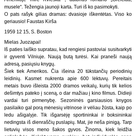
musele“. Težengia jaunoji karta. Turi iš ko pasimokyti.
O pats rašyk gilias dramas: dvasioje iškentėtas. Viso ko
geriausio! Faustas Kirša
1959 12 15, S. Boston
Mielas Juozapai!
Iš paties laiško supratau, kad rengiesi pastoviai susitvarkyti
ir gyventi Vilniuje. Naują butą turėsi. Kai praneši naują
adresą, pasiųsiu knygų.
Šiek tiek Amerikos. Čia išeina 20 tūkstančių periodinių
leidinių. Kasmet nukrenta apie 600 lėktuvų. Pereitais
metais buvo išleista 2000 dramos veikalų, kurių tik kelios
dešimtys pateko į sceną, o dar mažiau į kino filmus. Didieji
vardai turi pirmenybę. Sezoninės garsiausios knygos
pasilaiko gal porą mėnesių vitrinose ir vėliau žūsta, kaip po
ledu ašigalyje. Tik išgarsėję sportininkai ir boksininkai
nedingsta iš dienraščių puslapių. Mat, jie neša pinigą. Tarp
lietuvių visos meno šakos gyvos. Žinoma, kiek leidžia