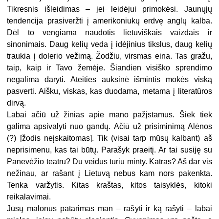
Tikresnis išleidimas – jei leidėjui primokėsi. Jaunųjų
tendencija prasiveržti į amerikoniukų erdvę anglų kalba.
Dėl to vengiama naudotis lietuviškais vaizdais ir
sinonimais. Daug kelių veda į idėjinius tikslus, daug kelių
traukia į dolerio vežimą. Žodžiu, virsmas eina. Tas gražu,
taip, kaip ir Tavo žemėje. Šiandien visiško sprendimo
negalima daryti. Ateities auksinė išmintis mokės viską
pasverti. Aišku, viskas, kas duodama, metama į literatūros
dirvą.
Labai ačiū už žinias apie mano pažįstamus. Šiek tiek
galima apsivalyti nuo gandų. Ačiū už prisiminimą Alėnos
(?) [žodis neįskaitomas]. Tik (visai tarp mūsų kalbant) aš
neprisimenu, kas tai būtų. Parašyk praeitį. Ar tai susiję su
Panevėžio teatru? Du veidus turiu minty. Katras? Aš dar vis
nežinau, ar rašant į Lietuvą nebus kam nors pakenkta.
Tenka varžytis. Kitas kraštas, kitos taisyklės, kitoki
reikalavimai.
Jūsų malonus patarimas man – rašyti ir ką rašyti – labai