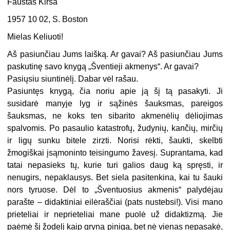
Faustas Kirša
1957 10 02, S. Boston
Mielas Keliuoti!
Aš pasiunčiau Jums laišką. Ar gavai? Aš pasiunčiau Jums
paskutinę savo knygą „Šventieji akmenys“. Ar gavai?
Pasiųsiu siuntinėlį. Dabar vėl rašau.
Pasiuntęs knygą, čia noriu apie ją šį tą pasakyti. Ji
susidarė manyje lyg ir sąžinės šauksmas, pareigos
šauksmas, ne koks ten sibarito akmenėlių dėliojimas
spalvomis. Po pasaulio katastrofų, žudynių, kančių, mirčių
ir ligų sunku bitele zirzti. Norisi rėkti, šaukti, skelbti
žmogiškai įsąmoninto teisingumo žavesį. Suprantama, kad
tatai nepasieks tų, kurie turi galios daug ką spręsti, ir
nenugirs, nepaklausys. Bet siela pasitenkina, kai tu šauki
nors tyruose. Dėl to „Šventuosius akmenis“ palydėjau
parašte – didaktiniai eilėraščiai (pats nustebsi!). Visi mano
prieteliai ir neprieteliai mane puolė už didaktizmą. Jie
paėmė šį žodelį kaip gryną pinigą, bet nė vienas nepasakė,