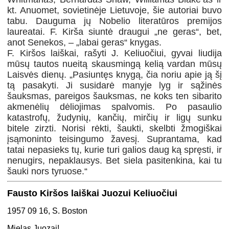
kt. Anuomet, sovietinėje Lietuvoje, šie autoriai buvo
tabu. Dauguma jų Nobelio literatūros premijos
laureatai. F. Kirša siuntė draugui „ne geras“, bet,
anot Senekos, – „labai geras“ knygas.
F. Kiršos laiškai, rašyti J. Keliuočiui, gyvai liudija
mūsų tautos nueitą skausmingą kelią vardan mūsų
Laisvės dienų. „Pasiuntęs knygą, čia noriu apie ją šį
tą pasakyti. Ji susidarė manyje lyg ir sąžinės
šauksmas, pareigos šauksmas, ne koks ten sibarito
akmenėlių dėliojimas spalvomis. Po pasaulio
katastrofų, žudynių, kančių, mirčių ir ligų sunku
bitele zirzti. Norisi rėkti, šaukti, skelbti žmogiškai
įsąmoninto teisingumo žavesį. Suprantama, kad
tatai nepasieks tų, kurie turi galios daug ką spręsti, ir
nenugirs, nepaklausys. Bet siela pasitenkina, kai tu
šauki nors tyruose.“
Fausto Kiršos laiškai Juozui Keliuočiui
1957 09 16, S. Boston
Mielas Juozai!