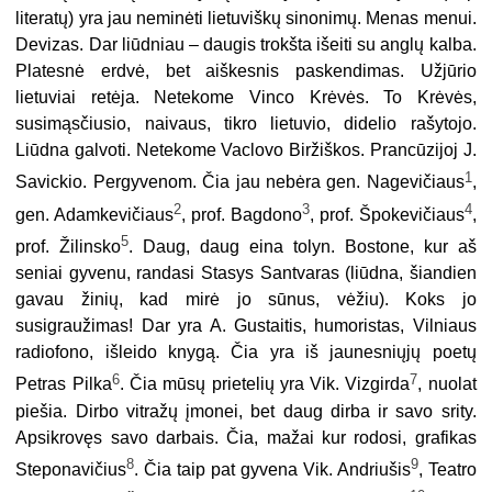
literatų) yra jau neminėti lietuviškų sinonimų. Menas menui.
Devizas. Dar liūdniau – daugis trokšta išeiti su anglų kalba.
Platesnė erdvė, bet aiškesnis paskendimas. Užjūrio
lietuviai retėja. Netekome Vinco Krėvės. To Krėvės,
susimąsčiusio, naivaus, tikro lietuvio, didelio rašytojo.
Liūdna galvoti. Netekome Vaclovo Biržiškos. Prancūzijoj J.
1
Savickio. Pergyvenom. Čia jau nebėra gen. Nagevičiaus
,
2
3
4
gen. Adamkevičiaus
, prof. Bagdono
, prof. Špokevičiaus
,
5
prof. Žilinsko
. Daug, daug eina tolyn. Bostone, kur aš
seniai gyvenu, randasi Stasys Santvaras (liūdna, šiandien
gavau žinių, kad mirė jo sūnus, vėžiu). Koks jo
susigraužimas! Dar yra A. Gustaitis, humoristas, Vilniaus
radiofono, išleido knygą. Čia yra iš jaunesniųjų poetų
6
7
Petras Pilka
. Čia mūsų prietelių yra Vik. Vizgirda
, nuolat
piešia. Dirbo vitražų įmonei, bet daug dirba ir savo srity.
Apsikrovęs savo darbais. Čia, mažai kur rodosi, grafikas
8
9
Steponavičius
. Čia taip pat gyvena Vik. Andriušis
, Teatro