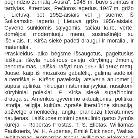
pogrindžio žurnalą „Aušra“. 1945 m. buvo suimtas ir
tardytas, ištremtas į Pečioros lagerius. 1947 m. grįžo
į Lietuvą, bet 1952-aisiais vėl jį suėmė. Iš
Solikamsko lagerių į Lietuvą grįžo 1956-aisiais.
Gyveno sunkiomis sąlygomis, tačiau kūrė, vertė,
domėjosi moderniuoju menu, susirašinėjo su
išeiviais. F. Kirša siekė padėti draugui ir moraliai, ir
materialiai.
Praskleidus laiko bėgsme išsaugotus, pageltusius
laiškus, iškyla nuoširdus dviejų kūrybingų žmonių
bendravimas. Laiškai rašyti nuo 1957 iki 1962 metų.
Juose, kaip iš mozaikos gabalėlių, galima sudėlioti
autentišką F. Kiršos paveikslą, atsiveria anuomet jį
supusi aplinka, rikiuojami istoriniai įvykiai, nusakomi
kūrybiniai polėkiai. F. Kirša siekė supažindinti
draugą su Amerikos gyvenimo aktualijomis: politika,
istorija, religija, kultūra. Aprašė literatūrinę situaciją,
apžvelgė amerikiečių, anglų, prancūzų literatūrines
naujienas. Laiškuose minimi pasaulinio garso žymūs
kūrėjai – Robertas Frostas, T. S. Eliotas, Williamas
Faulkneris, W. H. Audenas, Emilė Dickinson, Waltas
Whitmanas, Bernardas Shaw, Williamas Blake’as ir