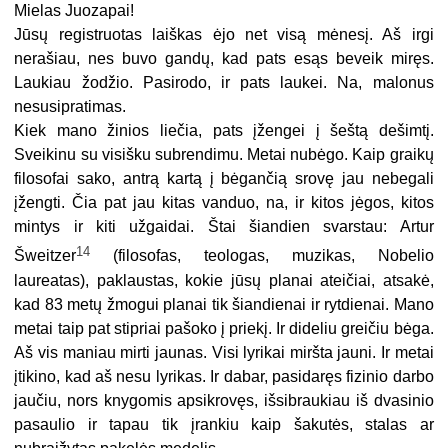
Mielas Juozapai!
Jūsų registruotas laiškas ėjo net visą mėnesį. Aš irgi
nerašiau, nes buvo gandų, kad pats esąs beveik miręs.
Laukiau žodžio. Pasirodo, ir pats laukei. Na, malonus
nesusipratimas.
Kiek mano žinios liečia, pats įžengei į šeštą dešimtį.
Sveikinu su visišku subrendimu. Metai nubėgo. Kaip graikų
filosofai sako, antrą kartą į bėgančią srovę jau nebegali
įžengti. Čia pat jau kitas vanduo, na, ir kitos jėgos, kitos
mintys ir kiti užgaidai. Štai šiandien svarstau: Artur
14
Šweitzer
(filosofas, teologas, muzikas, Nobelio
laureatas), paklaustas, kokie jūsų planai ateičiai, atsakė,
kad 83 metų žmogui planai tik šiandienai ir rytdienai. Mano
metai taip pat stipriai pašoko į priekį. Ir dideliu greičiu bėga.
Aš vis maniau mirti jaunas. Visi lyrikai miršta jauni. Ir metai
įtikino, kad aš nesu lyrikas. Ir dabar, pasidaręs fizinio darbo
jaučiu, nors knygomis apsikrovęs, išsibraukiau iš dvasinio
pasaulio ir tapau tik įrankiu kaip šakutės, stalas ar