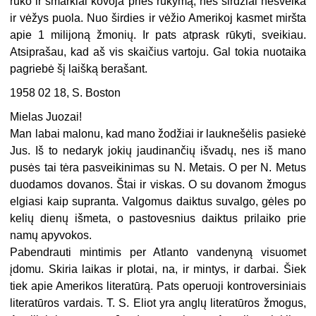
rūko ir smarkiai kovoja prieš rūkymą, nes širdžiai nesveika
ir vėžys puola. Nuo širdies ir vėžio Amerikoj kasmet miršta
apie 1 milijoną žmonių. Ir pats atprask rūkyti, sveikiau.
Atsiprašau, kad aš vis skaičius vartoju. Gal tokia nuotaika
pagriebė šį laišką berašant.
1958 02 18, S. Boston
Mielas Juozai!
Man labai malonu, kad mano žodžiai ir lauknešėlis pasiekė
Jus. Iš to nedaryk jokių jaudinančių išvadų, nes iš mano
pusės tai tėra pasveikinimas su N. Metais. O per N. Metus
duodamos dovanos. Štai ir viskas. O su dovanom žmogus
elgiasi kaip supranta. Valgomus daiktus suvalgo, gėles po
kelių dienų išmeta, o pastovesnius daiktus prilaiko prie
namų apyvokos.
Pabendrauti mintimis per Atlanto vandenyną visuomet
įdomu. Skiria laikas ir plotai, na, ir mintys, ir darbai. Šiek
tiek apie Amerikos literatūrą. Pats operuoji kontroversiniais
literatūros vardais. T. S. Eliot yra anglų literatūros žmogus,