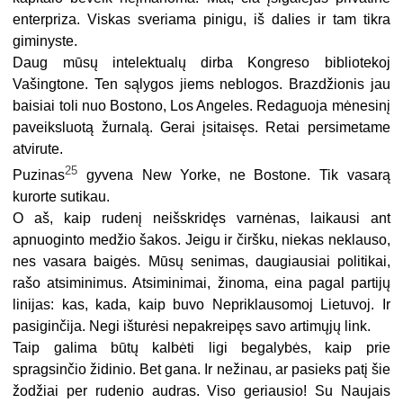
enterpriza. Viskas sveriama pinigu, iš dalies ir tam tikra
giminyste.
Daug mūsų intelektualų dirba Kongreso bibliotekoj
Vašingtone. Ten sąlygos jiems neblogos. Brazdžionis jau
baisiai toli nuo Bostono, Los Angeles. Redaguoja mėnesinį
paveiksluotą žurnalą. Gerai įsitaisęs. Retai persimetame
atvirute.
25
Puzinas
gyvena New Yorke, ne Bostone. Tik vasarą
kurorte sutikau.
O aš, kaip rudenį neišskridęs varnėnas, laikausi ant
apnuoginto medžio šakos. Jeigu ir čiršku, niekas neklauso,
nes vasara baigės. Mūsų senimas, daugiausiai politikai,
rašo atsiminimus. Atsiminimai, žinoma, eina pagal partijų
linijas: kas, kada, kaip buvo Nepriklausomoj Lietuvoj. Ir
pasiginčija. Negi išturėsi nepakreipęs savo artimųjų link.
Taip galima būtų kalbėti ligi begalybės, kaip prie
spragsinčio židinio. Bet gana. Ir nežinau, ar pasieks patį šie
žodžiai per rudenio audras. Viso geriausio! Su Naujais