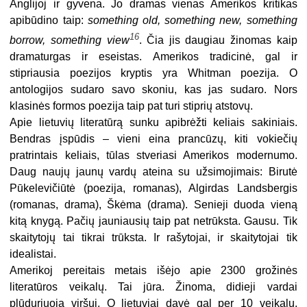
Anglijoj ir gyvena. Jo dramas vienas Amerikos kritikas
apibūdino taip:
something old, something new, something
16
borrow, something view
. Čia jis daugiau žinomas kaip
dramaturgas ir eseistas. Amerikos tradicinė, gal ir
stipriausia poezijos kryptis yra Whitman poezija. O
antologijos sudaro savo skoniu, kas jas sudaro. Nors
klasinės formos poezija taip pat turi stiprių atstovų.
Apie lietuvių literatūrą sunku apibrėžti keliais sakiniais.
Bendras įspūdis – vieni eina prancūzų, kiti vokiečių
pratrintais keliais, tūlas stveriasi Amerikos modernumo.
Daug naujų jaunų vardų ateina su užsimojimais: Birutė
Pūkelevičiūtė (poezija, romanas), Algirdas Landsbergis
(romanas, drama), Škėma (drama). Senieji duoda vieną
kitą knygą. Pačių jauniausių taip pat netrūksta. Gausu. Tik
skaitytojų tai tikrai trūksta. Ir rašytojai, ir skaitytojai tik
idealistai.
Amerikoj pereitais metais išėjo apie 2300 grožinės
literatūros veikalų. Tai jūra. Žinoma, didieji vardai
plūduriuoja viršuj. O lietuviai davė gal per 10 veikalų.