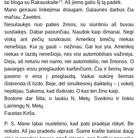
15
tai bloga su Rakauskaite
. Aš jiems galiu šį tą padėti.
Mano geriausi linkėjimai draugam. Galaunės darbus čia
mačiau. Žavėtini.
Nesulaukęs nuo paties žinios, su siuntiniu aš buvau
susilaikęs. Dabar pasiunčiau. Naudok kaip išmanai. Negi
viską ant pečių susikrausi. Amerikoj birečių niekas
nenešioja. Kur jų gauti – nežinau. Gal kur yra. Amerikoj
niekas ir lazdų nenešioja, nes visi automobiliais važinėja.
Deja, aš neturiu nei namo, nei automobilio, nei žmonos. O
pavargęs eisiu prieglaudon karšinčiumi. Čia ir šeimų tėvai
paseno ir eina į prieglaudą. Vaikai sukūrę šeimas
išskrenda iš lizdo. Beje, dėl smulkesnių daiktelių – į vokelį
neįdėjau. Sakoma, kad išsikrato. O kas ten žino kaip.
Bostone dar šilta, o laukiu N. Metų. Sveikinu ir linkiu
Laimingų N. Metų.
Faustas Kirša.
P. S. Mane labai nustebino, kad pats pradėjai rūkyti. Be
reikalo. Aš jau pradedu atprasti. Šiame krašte baisiai daug