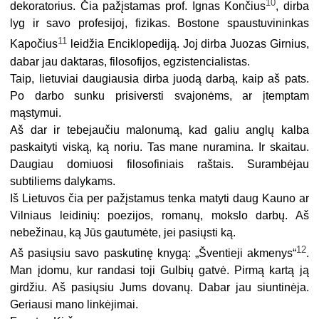
10
dekoratorius. Čia pažįstamas prof. Ignas Končius
, dirba
lyg ir savo profesijoj, fizikas. Bostone spaustuvininkas
11
Kapočius
leidžia Enciklopediją. Joj dirba Juozas Girnius,
dabar jau daktaras, filosofijos, egzistencialistas.
Taip, lietuviai daugiausia dirba juodą darbą, kaip aš pats.
Po darbo sunku prisiversti svajonėms, ar įtemptam
mąstymui.
Aš dar ir tebejaučiu malonumą, kad galiu anglų kalba
paskaityti viską, ką noriu. Tas mane nuramina. Ir skaitau.
Daugiau domiuosi filosofiniais raštais. Surambėjau
subtiliems dalykams.
Iš Lietuvos čia per pažįstamus tenka matyti daug Kauno ar
Vilniaus leidinių: poezijos, romanų, mokslo darbų. Aš
nebežinau, ką Jūs gautumėte, jei pasiųsti ką.
12
Aš pasiųsiu savo paskutinę knygą: „Šventieji akmenys“
.
Man įdomu, kur randasi toji Gulbių gatvė. Pirmą kartą ją
girdžiu. Aš pasiųsiu Jums dovanų. Dabar jau siuntinėja.
Geriausi mano linkėjimai.