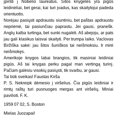
įpiršti į Nobelio laureatus. Šitos knygelės yra pigūs
leidinėliai, bet gerai, kai turi įvadus, kas skaitytojui padeda
orientuotis.
Norėjau pasiųsti apdraustu siuntiniu, bet paštas apdraustu
nepriėmė, tai pasiunčiau paprastu. Jei gausi, pranešk.
Anglų kalba turtinga, bet sunki nugalėti. Aš abejoju, ar pats
jau gali klasikus laisvai skaityti. Per trumpa laiko. Vaclovas
Biržiška sakė: jau šitos šuniškos tai neišmoksiu. Ir mirė
neišmokęs.
Amerikoje knygos labai brangios, tik masiniai leidiniai
pigūs. Aš tai knygas perku pagal man vertingą turinį.
Pačiam galėsiu visokių pasiųsti, tik svarbu, ar gausi.
Tai būk sveikas! Faustas Kirša
P. S. Nekreipk dėmesio į viršelius. Čia pigūs leidiniai ir
rimtų raštų turi pusnuoges mergas ant viršelių. Miniai
pavilioti. F. K.
1959 07 02, S. Boston
Mielas Juozapai!