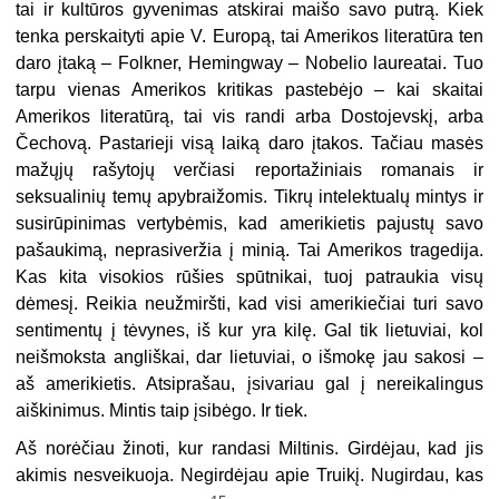
tai ir kultūros gyvenimas atskirai maišo savo putrą. Kiek
tenka perskaityti apie V. Europą, tai Amerikos literatūra ten
daro įtaką – Folkner, Hemingway – Nobelio laureatai. Tuo
tarpu vienas Amerikos kritikas pastebėjo – kai skaitai
Amerikos literatūrą, tai vis randi arba Dostojevskį, arba
Čechovą. Pastarieji visą laiką daro įtakos. Tačiau masės
mažųjų rašytojų verčiasi reportažiniais romanais ir
seksualinių temų apybraižomis. Tikrų intelektualų mintys ir
susirūpinimas vertybėmis, kad amerikietis pajustų savo
pašaukimą, neprasiveržia į minią. Tai Amerikos tragedija.
Kas kita visokios rūšies spūtnikai, tuoj patraukia visų
dėmesį. Reikia neužmiršti, kad visi amerikiečiai turi savo
sentimentų į tėvynes, iš kur yra kilę. Gal tik lietuviai, kol
neišmoksta angliškai, dar lietuviai, o išmokę jau sakosi –
aš amerikietis. Atsiprašau, įsivariau gal į nereikalingus
aiškinimus. Mintis taip įsibėgo. Ir tiek.
Aš norėčiau žinoti, kur randasi Miltinis. Girdėjau, kad jis
akimis nesveikuoja. Negirdėjau apie Truikį. Nugirdau, kas