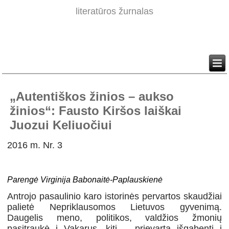
literatūros žurnalas
„Autentiškos žinios – aukso
žinios“: Fausto Kiršos laiškai
Juozui Keliuočiui
2016 m. Nr. 3
Parengė Virginija Babonaitė-Paplauskienė
Antrojo pasaulinio karo istorinės pervartos skaudžiai
palietė Nepriklausomos Lietuvos gyvenimą.
Daugelis meno, politikos, valdžios žmonių
pasitraukė į Vakarus, kiti – prievarta išgabenti į