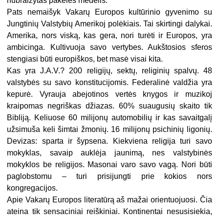
nubraižytas pakelės medelis.
Pats nemaišyk Vakarų Europos kultūrinio gyvenimo su
Jungtinių Valstybių Amerikoj polėkiais. Tai skirtingi dalykai.
Amerika, nors viską, kas gera, nori turėti ir Europos, yra
ambicinga. Kultivuoja savo vertybes. Aukštosios sferos
stengiasi būti europiškos, bet masė visai kita.
Kas yra J.A.V.? 200 religijų, sektų, religinių spalvų. 48
valstybės su savo konstitucijomis. Federalinė valdžia yra
kepurė. Vyrauja abejotinos vertės knygos ir muzikoj
kraipomas negriškas džiazas. 60% suaugusių skaito tik
Bibliją. Keliuose 60 milijonų automobilių ir kas savaitgalį
užsimuša keli šimtai žmonių. 16 milijonų psichinių ligonių.
Devizas: sparta ir šypsena. Kiekviena religija turi savo
mokyklas, savaip auklėja jaunimą, nes valstybinės
mokyklos be religijos. Masonai varo savo vagą. Nori būti
paglobstomu – turi prisijungti prie kokios nors
kongregacijos.
Apie Vakarų Europos literatūrą aš mažai orientuojuosi. Čia
ateina tik sensaciniai reiškiniai. Kontinentai nesusisiekia,