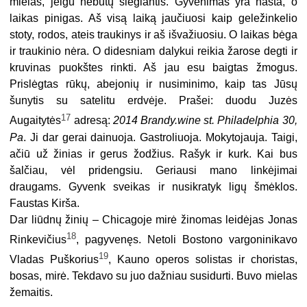
mielas, jeigu nebūtų slegiantis. Gyvenimas yra našta, o
laikas pinigas. Aš visą laiką jaučiuosi kaip geležinkelio
stoty, rodos, ateis traukinys ir aš išvažiuosiu. O laikas bėga
ir traukinio nėra. O didesniam dalykui reikia žarose degti ir
kruvinas puokštes rinkti. Aš jau esu baigtas žmogus.
Prislėgtas rūkų, abejonių ir nusiminimo, kaip tas Jūsų
šunytis su satelitu erdvėje. Prašei: duodu Juzės
17
Augaitytės
adresą:
2014 Brandy.wine st. Philadelphia 30,
Pa
. Ji dar gerai dainuoja. Gastroliuoja. Mokytojauja. Taigi,
ačiū už žinias ir gerus žodžius. Rašyk ir kurk. Kai bus
šalčiau, vėl pridengsiu. Geriausi mano linkėjimai
draugams. Gyvenk sveikas ir nusikratyk ligų šmėklos.
Faustas Kirša.
Dar liūdnų žinių – Chicagoje mirė žinomas leidėjas Jonas
18
Rinkevičius
, pagyvenęs. Netoli Bostono vargoninikavo
19
Vladas Puškorius
, Kauno operos solistas ir choristas,
bosas, mirė. Tekdavo su juo dažniau susidurti. Buvo mielas
žemaitis.