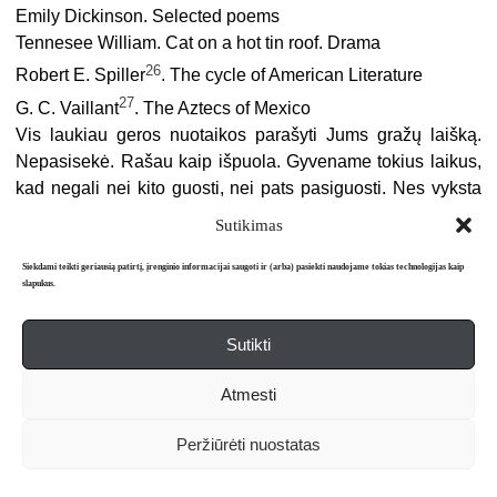
Emily Dickinson. Selected poems
Tennesee William. Cat on a hot tin roof. Drama
26
Robert E. Spiller
. The cycle of American Literature
27
G. C. Vaillant
. The Aztecs of Mexico
Vis laukiau geros nuotaikos parašyti Jums gražų laišką.
Nepasisekė. Rašau kaip išpuola. Gyvename tokius laikus,
kad negali nei kito guosti, nei pats pasiguosti. Nes vyksta
viskas, net politikoj, kaip pasiklosi, taip išsimiegosi.
Sutikimas
Senoji karta skubiai traukiasi iš mūsų, gyvųjų, tarpo. Iš
žymesnių, kuriuos mirtis neseniai nusinešė: vyskupas
Siekdami teikti geriausią patirtį, įrenginio informacijai saugoti ir (arba) pasiekti naudojame tokias technologijas kaip
slapukus.
28
Padolskis
(Romoje), Generolas Daukantas (Argentinoje),
29
humanit. Dr. Januškevičius
(98 m.!) mirė N. Yorke, prof.
Sutikti
30
Dr. Oželis
(Chicago). Daug miršta mažiau žinomų. Dabar
dar toks metas, kad skirstomės: tu čia, tu ten. Istorija subers
Atmesti
visus į vieną katilą ir visus išlygins pagal virvutę – aukštyn,
Peržiūrėti nuostatas
žemyn. Didžiausia nesąmonė – baimė net informuotis.
Bostone eina Lietuvių Enciklopedija. Jau išėjo 20 t. Tai