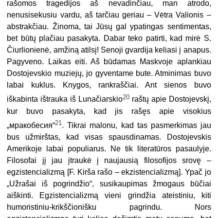
rašomos tragedijos aš nevadinčiau, man atrodo,
nenusisekusiu vardu, aš tarčiau geriau – Vėtra Valionis –
abstrakčiau. Žinoma, tai Jūsų gal ypatingas sentimentas,
bet būtų plačiau pasakyta. Dabar teko patirti, kad mirė S.
Čiurlionienė, amžiną atilsį! Senoji gvardija keliasi į anapus.
Pagyveno. Laikas eiti. Aš būdamas Maskvoje aplankiau
Dostojevskio muziejų, jo gyventame bute. Atminimas buvo
labai kuklus. Knygos, rankraščiai. Ant sienos buvo
20
iškabinta ištrauka iš Lunačiarskio
raštų apie Dostojevskį,
kur buvo pasakyta, kad jis rašęs apie visokius
21
„мракобесия“
. Tikrai malonu, kad tas pasmerkimas jau
bus užmirštas, kad visas spausdinamas. Dostojevskis
Amerikoje labai populiarus. Ne tik literatūros pasaulyje.
Filosofai jį jau įtraukė į naujausią filosofijos srovę –
egzistencializmą [F. Kirša rašo – ekzistencializmą]. Ypač jo
„Užrašai iš pogrindžio“, susikaupimas žmogaus būčiai
aiškinti. Egzistencializmą vieni grindžia ateistiniu, kiti
humoristiniu-krikščionišku pagrindu. Nors