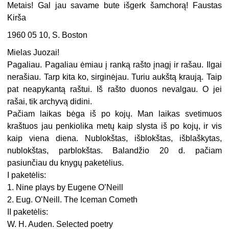
Metais! Gal jau savame bute išgerk šamchorą! Faustas
Kirša
1960 05 10, S. Boston
Mielas Juozai!
Pagaliau. Pagaliau ėmiau į ranką rašto įnagį ir rašau. Ilgai
nerašiau. Tarp kita ko, sirginėjau. Turiu aukštą kraują. Taip
pat neapykantą raštui. Iš rašto duonos nevalgau. O jei
rašai, tik archyvą didini.
Pačiam laikas bėga iš po kojų. Man laikas svetimuos
kraštuos jau penkiolika metų kaip slysta iš po kojų, ir vis
kaip viena diena. Nublokštas, išblokštas, išblaškytas,
nublokštas, parblokštas. Balandžio 20 d. pačiam
pasiunčiau du knygų paketėlius.
I paketėlis:
1. Nine plays by Eugene O’Neill
2. Eug. O’Neill. The Iceman Cometh
II paketėlis:
W. H. Auden. Selected poetry