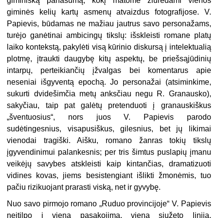
giminišką panašumą, kokį matome žiūrėdami vienos
giminės kelių kartų asmenų atvaizdus fotografijose. V.
Papievis, būdamas ne mažiau jautrus savo personažams,
turėjo ganėtinai ambicingų tikslų: išskleisti romane platų
laiko kontekstą, pakylėti visą kūrinio diskursą į intelektualią
plotmę, įtraukti daugybę kitų aspektų, be priešsąjūdinių
intarpų, perteikiančių įžvalgas bei komentarus apie
neseniai išgyventą epochą. Jo personažai (atsiminkime,
sukurti dvidešimčia metų anksčiau negu R. Granausko),
sakyčiau, taip pat galėtų pretenduoti į granauskiškus
„šventuosius“, nors juos V. Papievis parodo
sudėtingesnius, visapusiškus, gilesnius, bet jų likimai
vienodai tragiški. Aišku, romano žanras tokių tikslų
įgyvendinimui palankesnis; per tris šimtus puslapių įmanu
veikėjų savybes atskleisti kaip kintančias, dramatizuoti
vidines kovas, jiems besistengiant išlikti žmonėmis, tuo
pačiu rizikuojant prarasti viską, net ir gyvybę.
Nuo savo pirmojo romano „Ruduo provincijoje“ V. Papievis
neįtilpo į vieną pasakojimą, vieną siužeto liniją.