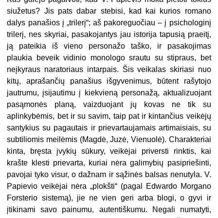
siužetus? Jis pats dabar stebisi, kad kai kurios romano
dalys panašios į „trilerį“; aš pakoreguočiau – į psichologinį
trilerį, nes skyriai, pasakojantys jau istorija tapusią praeitį,
ją pateikia iš vieno personažo taško, ir pasakojimas
plaukia beveik vidinio monologo srautu su stipraus, bet
neįkyraus naratoriaus intarpais. Šis veikalas skiriasi nuo
kitų, aprašančių panašius išgyvenimus, būtent rašytojo
jautrumu, įsijautimu į kiekvieną personažą, aktualizuojant
pasąmonės planą, vaizduojant jų kovas ne tik su
aplinkybėmis, bet ir su savim, taip pat ir kintančius veikėjų
santykius su pagautais ir prievartaujamais artimaisiais, su
subtiliomis meilėmis (Magdė, Juzė, Vienuolė). Charakteriai
kinta, bręsta įvykių sūkury, veikėjai priversti rinktis, kai
krašte klesti prievarta, kuriai nėra galimybių pasipriešinti,
pavojai tyko visur, o dažnam ir sąžinės balsas nenutyla. V.
Papievio veikėjai nėra „plokšti“ (pagal Edwardo Morgano
Forsterio sistemą), jie ne vien geri arba blogi, o gyvi ir
įtikinami savo painumu, autentiškumu. Negali numatyti,