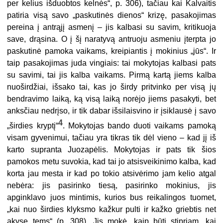
per kelius išduobtos kelnės“, p. 306), tačiau kai Kalvaitis
patiria visą savo „paskutinės dienos“ krizę, pasakojimas
pereina į antrąjį asmenį – jis kalbasi su savim, kritikuoja
save, drąsina. O į šį naratyvą antruoju asmeniu įterpta jo
paskutinė pamoka vaikams, kreipiantis į mokinius „jūs“. Ir
taip pasakojimas juda vingiais: tai mokytojas kalbasi pats
su savimi, tai jis kalba vaikams. Pirmą kartą jiems kalba
nuoširdžiai, išsako tai, kas jo širdy pritvinko per visą jų
bendravimo laiką, ką visą laiką norėjo jiems pasakyti, bet
anksčiau nedrįso, ir tik dabar išsilaisvino ir įsiklausė į savo
4
„širdies kryptį“
. Mokytojas bando duoti vaikams pamoką
visam gyvenimui, tačiau yra tikras tik dėl vieno – kad jį iš
karto supranta Juozapėlis. Mokytojas ir pats tik šios
pamokos metu suvokia, kad tai jo atsisveikinimo kalba, kad
korta jau mesta ir kad po tokio atsivėrimo jam kelio atgal
nebėra: jis pasirinko tiesą, pasirinko mokinius, jis
apginklavo juos mintimis, kurios bus reikalingos tuomet,
„kai nuo širdies klyksmo kažkur pulti ir kažko griebtis net
akyse tems“ (p. 308). Jis mokė, kaip būti stipriam, kai