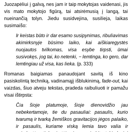
Juozapėliui į galvą, nes jam ir taip mokytojas vaidenasi, jis
vis mato mokytojo figūrą, tai atsirėmusią į langą, tai
nueinančią tolyn. Jiedu susidvejina, susilieja, laikas
susimaišo:
Ir keistas būto ir dar esamo susipynimas, ribuliavimas
akimirksnyje būsimo laiko, kai aiškiaregystės
nuojautos tvilkomas, visa esybe tirpsti, ūmai
susivokęs, jog tai, ko netenki, − lemtinga, ko gero, dar
lemtingiau už visa, kas lieka.
(p. 333)
Romanas baigiamas panaudojant savitą iš kino
pasiskolintą techniką, vadinamąjį išblukinimą,
fade-out
,
kai
vaizdas, šiuo atveju tekstas, pradeda raibuliuoti ir pamažu
visai ištirpsta:
Čia šioje platumoje, šioje dienovidžio jau
nebekertamoje, tie du pasauliai: pasaulis, kurio
tvarumą ir tvarką žemiškos gravitacijos jėgos palaiko,
ir pasaulis, kuriame viską lemia tavo valia ir