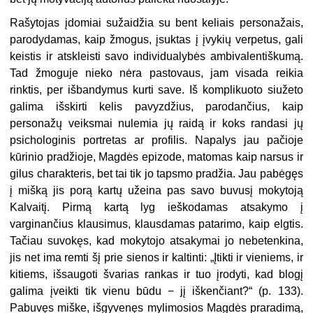
Rašytojas įdomiai sužaidžia su bent keliais personažais,
parodydamas, kaip žmogus, įsuktas į įvykių verpetus, gali
keistis ir atskleisti savo individualybės ambivalentiškumą.
Tad žmoguje nieko nėra pastovaus, jam visada reikia
rinktis, per išbandymus kurti save. Iš komplikuoto siužeto
galima išskirti kelis pavyzdžius, parodančius, kaip
personažų veiksmai nulemia jų raidą ir koks randasi jų
psichologinis portretas ar profilis. Napalys jau pačioje
kūrinio pradžioje, Magdės epizode, matomas kaip narsus ir
gilus charakteris, bet tai tik jo tapsmo pradžia. Jau pabėgęs
į mišką jis porą kartų užeina pas savo buvusį mokytoją
Kalvaitį. Pirmą kartą lyg ieškodamas atsakymo į
varginančius klausimus, klausdamas patarimo, kaip elgtis.
Tačiau suvokęs, kad mokytojo atsakymai jo nebetenkina,
jis net ima remti šį prie sienos ir kaltinti: „Įtikti ir vieniems, ir
kitiems, išsaugoti švarias rankas ir tuo įrodyti, kad blogį
galima įveikti tik vienu būdu − jį iškenčiant?“ (p. 133).
Pabuvęs miške, išgyvenęs mylimosios Magdės praradimą,