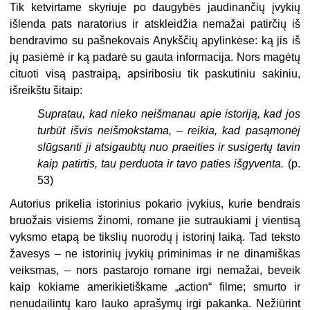
Tik ketvirtame skyriuje po daugybės jaudinančių įvykių
išlenda pats naratorius ir atskleidžia nemažai patirčių iš
bendravimo su pašnekovais Anykščių apylinkėse: ką jis iš
jų pasiėmė ir ką padarė su gauta informacija. Nors magėtų
cituoti visą pastraipą, apsiribosiu tik paskutiniu sakiniu,
išreikštu šitaip:
Supratau, kad nieko neišmanau apie istoriją, kad jos
turbūt išvis neišmokstama, – reikia, kad pasąmonėj
slūgsanti ji atsigaubtų nuo praeities ir susigertų tavin
kaip patirtis, tau perduota ir tavo paties išgyventa.
(p.
53)
Autorius prikelia istorinius pokario įvykius, kurie bendrais
bruožais visiems žinomi, romane jie sutraukiami į vientisą
vyksmo etapą be tikslių nuorodų į istorinį laiką. Tad teksto
žavesys – ne istorinių įvykių priminimas ir ne dinamiškas
veiksmas, – nors pastarojo romane irgi nemažai, beveik
kaip kokiame amerikietiškame „action“ filme; smurto ir
nenudailintų karo lauko aprašymų irgi pakanka. Nežiūrint