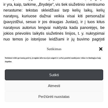
ir yra, kaip, tarkime, „Brydėje“,
vis tiek siužetinio vientisumo
nerastume: tekstas skleidžiasi tarp kelių laikų, kelių
naratyvų, kuriuose dažnai veikia visai kiti personažai
(pavyzdžiui, sesuo ir jos draugas Justas), ir į tuos kitus
naratyvus autorius lengvai nuklysta ka
da panorėjęs, be
jokios prievolės laikytis siužetinės linijos, t. y. nukrypimai
nuo temos jo istorijose leidžiami ir jų buvimo pagrįsti
rašytojas nemato reikalo.
Sutikimas
Dažnai kituose V. Papievio veikaluose pasakojimas
Siekdami teikti geriausią patirtį, įrenginio informacijai saugoti ir (arba) pasiekti naudojame tokias technologijas kaip
nukrypsta į tai, kas atrodytų kaip tikroviškos pastabos ar
slapukus.
reminiscencijos, tik kad literatūros teorijos tradicija
neleidžia naratoriaus tapatinti su autoriumi, nors kartais
Sutikti
kritikui ir labai maga juos suplakti. Paskutiniuoju metu
Vakarų literatūroje atsiranda vis daugiau tarpinių žanrų,
Atmesti
pavyzdžiui, esė ir memuarai, kelioninis esė ir romanas,
kurie imami vadinti hibridiniais tekstais. Sakydama „esė“,
Peržiūrėti nuostatas
neturiu omenyje lietuviškosios esė „mokyklos“, kuri su
Giedra Radvilavičiūte, Sigitu Parulskiu, Rolandu