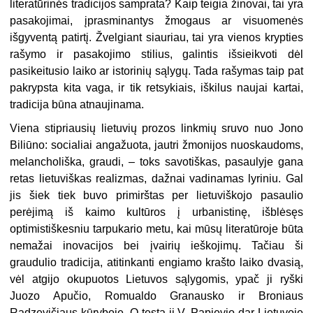
literatūrinės tradicijos samprata? Kaip teigia žinovai, tai yra
pasakojimai, įprasminantys žmogaus ar visuomenės
išgyventą patirtį. Žvelgiant siauriau, tai yra vienos krypties
rašymo ir pasakojimo stilius, galintis išsieikvoti dėl
pasikeitusio laiko ar istorinių sąlygų. Tada rašymas taip pat
pakrypsta kita vaga, ir tik retsykiais, iškilus naujai kartai,
tradicija būna atnaujinama.
Viena stipriausių lietuvių prozos linkmių sruvo nuo Jono
Biliūno: socialiai angažuota, jautri žmonijos nuoskaudoms,
melancholiška, graudi, – toks savotiškas, pasaulyje gana
retas lietuviškas realizmas, dažnai vadinamas lyriniu. Gal
jis šiek tiek buvo primirštas per lietuviškojo pasaulio
perėjimą iš kaimo kultūros į urbanistinę, išblėsęs
optimistiškesniu tarpukario metu, kai mūsų literatūroje būta
nemažai inovacijos bei įvairių ieškojimų. Tačiau ši
graudulio tradicija, atitinkanti engiamo krašto laiko dvasią,
vėl atgijo okupuotos Lietuvos sąlygomis, ypač ji ryški
Juozo Apučio, Romualdo Granausko ir Broniaus
Radzevičiaus kūryboje. O tęsta ji V. Papievio dar Lietuvoje