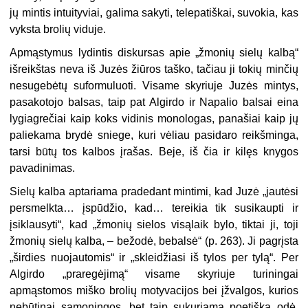
jų mintis intuityviai, galima sakyti, telepatiškai, suvokia, kas
vyksta brolių viduje.
Apmąstymus lydintis diskursas apie „žmonių sielų kalbą“
išreikštas neva iš Juzės žiūros taško, tačiau ji tokių minčių
nesugebėtų suformuluoti. Visame skyriuje Juzės mintys,
pasakotojo balsas, taip pat Algirdo ir Napalio balsai eina
lygiagrečiai kaip koks vidinis monologas, panašiai kaip jų
paliekama brydė sniege, kuri vėliau pasidaro reikšminga,
tarsi būtų tos kalbos įrašas. Beje, iš čia ir kilęs knygos
pavadinimas.
Sielų kalba aptariama pradedant mintimi, kad Juzė „jautėsi
persmelkta… įspūdžio, kad… tereikia tik susikaupti ir
įsiklausyti“, kad „žmonių sielos visąlaik bylo, tiktai ji, toji
žmonių sielų kalba, – bežodė, bebalsė“ (p. 263). Ji pagrįsta
„širdies nuojautomis“ ir „skleidžiasi iš tylos per tylą“. Per
Algirdo „praregėjimą“ visame skyriuje turiningai
apmąstomos miško brolių motyvacijos bei įžvalgos, kurios
nebūtinai sąmoningos, bet taip sukuriama poetiška odė,