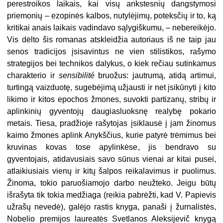
perestroikos laikais, kai visų ankstesnių dangstymosi
priemonių – ezopinės kalbos, nutylėjimų, poteksčių ir to, ką
kritikai anais laikais vadindavo sąlygiškumu, – nebereikėjo.
Vis dėlto šis romanas atskleidžia autoriaus iš ne taip jau
senos tradicijos įsisavintus ne vien stilistikos, rašymo
strategijos bei technikos dalykus, o kiek rečiau sutinkamus
charakterio ir
sensibilité
bruožus: jautrumą, atidą artimui,
turtingą vaizduotę, sugebėjimą užjausti ir net įsikūnyti į kito
likimo ir kitos epochos žmones, suvokti partizanų, stribų ir
aplinkinių gyventojų daugiasluoksnę realybę pokario
metais. Tiesa, pradžioje rašytojas įsiklausė į jam žinomus
kaimo žmones aplink Anykščius, kurie patyrė trėmimus bei
kruvinas kovas tose apylinkėse, jis bendravo su
gyventojais, atidavusiais savo sūnus vienai ar kitai pusei,
atlaikiusiais vienų ir kitų šalpos reikalavimus ir puolimus.
Žinoma, tokio paruošiamojo darbo neužteko. Jeigu būtų
išrašyta tik tokia medžiaga (reikia pabrėžti, kad V. Papievis
užrašų nevedė), galėjo rastis knyga, panaši į žurnalistės,
Nobelio premijos laureatės Svetlanos Aleksijevič knygą