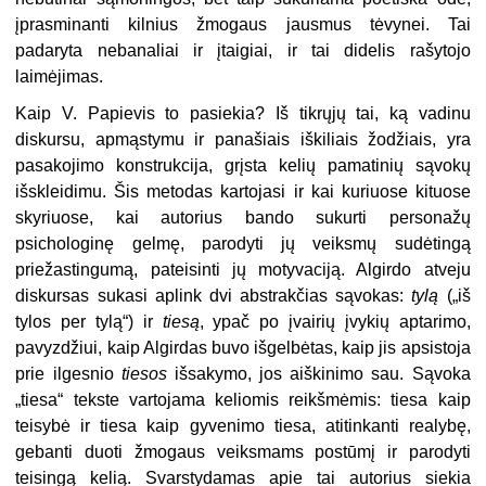
įprasminanti kilnius žmogaus jausmus tėvynei. Tai
padaryta nebanaliai ir įtaigiai, ir tai didelis rašytojo
laimėjimas.
Kaip V. Papievis to pasiekia? Iš tikrųjų tai, ką vadinu
diskursu, apmąstymu ir panašiais iškiliais žodžiais, yra
pasakojimo konstrukcija, grįsta kelių pamatinių sąvokų
išskleidimu. Šis metodas kartojasi ir kai kuriuose kituose
skyriuose, kai autorius bando sukurti personažų
psichologinę gelmę, parodyti jų veiksmų sudėtingą
priežastingumą, pateisinti jų motyvaciją. Algirdo atveju
diskursas sukasi aplink dvi abstrakčias sąvokas:
tylą
(„iš
tylos per tylą“) ir
tiesą
, ypač po įvairių įvykių aptarimo,
pavyzdžiui, kaip Algirdas buvo išgelbėtas, kaip jis apsistoja
prie ilgesnio
tiesos
išsakymo, jos aiškinimo sau. Sąvoka
„tiesa“ tekste vartojama keliomis reikšmėmis: tiesa kaip
teisybė ir tiesa kaip gyvenimo tiesa, atitinkanti realybę,
gebanti duoti žmogaus veiksmams postūmį ir parodyti
teisingą kelią. Svarstydamas apie tai autorius siekia