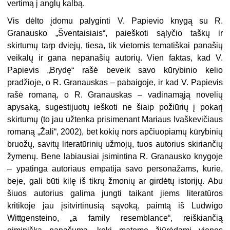
vertimą į anglų kalbą.
Vis dėlto įdomu palyginti V. Papievio knygą su R.
Granausko „Šventaisiais“, paieškoti sąlyčio taškų ir
skirtumų tarp dviejų, tiesa, tik vietomis tematiškai panašių
veikalų ir gana nepanašių autorių. Vien faktas, kad V.
Papievis „Brydę“ rašė beveik savo kūrybinio kelio
pradžioje, o R. Granauskas – pabaigoje, ir kad V. Papievis
rašė romaną, o R. Granauskas – vadinamąją novelių
apysaką, sugestijuotų ieškoti ne šiaip požiūrių į pokarį
skirtumų (to jau užtenka prisimenant Mariaus Ivaškevičiaus
romaną „Žali“,
2002), bet kokių nors apčiuopiamų kūrybinių
bruožų, savitų literatūrinių užmojų, tuos autorius skiriančių
žymenų. Bene labiausiai įsimintina R. Granausko knygoje
– ypatinga autoriaus empatija savo personažams, kurie,
beje, gali būti kilę iš tikrų žmonių ar girdėtų istorijų. Abu
šiuos autorius galima jungti taikant jiems literatūros
kritikoje jau įsitvirtinusią sąvoką, paimtą iš Ludwigo
Wittgensteino, „a family resemblance“, reiškiančią