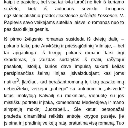
kaip jie pasielgs, bet visa tai kyla turbūt ne tiek iš kuriamo
siužeto, kiek iš autoriaus suvokto žmogaus
egzistencialistinio prado:
l’existence précède l’essence
. V.
Papievis savo veikėjams suteikia laisvę, o romanas nuo to
pasidaro tik įtaigesnis.
Iš pirmo žvilgsnio romanas susideda iš dviejų dalių –
pokario laikų prie Anykščių ir priešsąjūdinių Vilniuje, – bet
tai apgaulinga. Iš tikrųjų pokaris romane tarsi irgi
skaidomas, jo vaizdas sudarytas iš realių rašytojui
pasakotų istorijų, kurios davė impulsą sukurti kelias
persipinančias šeimų linijas, įsivaizduojant, kas joms
3
nutiko
. Įtarčiau, kad berašant romaną tų tikrų pasakojimų
nebeužteko, veikėjai „pabėgo“ su autoriumi ir „atsivedė“
kitus: mokytoją Kalvaitį su mokiniais, Vienuolę su jos
mistišku portretu ir įtaka, komendantą Medvedjevą ir mano
simpatiją mokinį Juozapėlį… Šie keturi personažai
pradeda dinamiškai reikštis antroje knygos pusėje, jie
įsipina ir į pradinių veikėjų ratą, praturtina visą romaną. Tuo