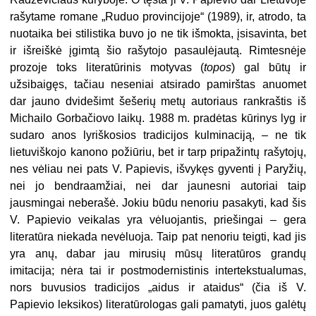
rašytame romane „Ruduo provincijoje“ (1989), ir, atrodo, ta
nuotaika bei stilistika buvo jo ne tik išmokta, įsisavinta, bet
ir išreiškė įgimtą šio rašytojo pasaulėjautą. Rimtesnėje
prozoje toks literatūrinis motyvas (
topos
) gal būtų ir
užsibaigęs, tačiau neseniai atsirado pamirštas anuomet
dar jauno dvidešimt šešerių metų autoriaus rankraštis iš
Michailo Gorbačiovo laikų. 1988 m. pradėtas kūrinys lyg ir
sudaro anos lyriškosios tradicijos kulminaciją, – ne tik
lietuviškojo kanono požiūriu, bet ir tarp pripažintų rašytojų,
nes vėliau nei pats V. Papievis, išvykęs gyventi į Paryžių,
nei jo bendraamžiai, nei dar jaunesni autoriai taip
jausmingai neberašė. Jokiu būdu nenoriu pasakyti, kad šis
V. Papievio veikalas yra vėluojantis, priešingai – gera
literatūra niekada nevėluoja. Taip pat nenoriu teigti, kad jis
yra anų, dabar jau mirusių mūsų literatūros grandų
imitacija; nėra tai ir postmodernistinis intertekstualumas,
nors buvusios tradicijos „aidus ir ataidus“ (čia iš V.
Papievio leksikos) literatūrologas gali pamatyti, juos galėtų