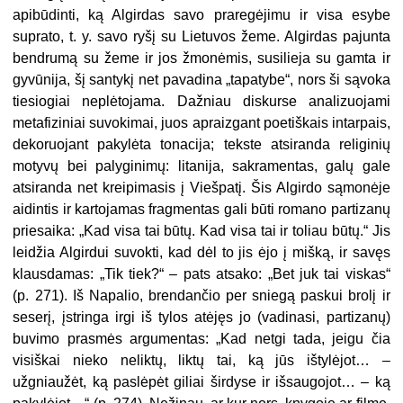
apibūdinti, ką Algirdas savo praregėjimu ir visa esybe
suprato, t. y. savo ryšį su Lietuvos žeme. Algirdas pajunta
bendrumą su žeme ir jos žmonėmis, susilieja su gamta ir
gyvūnija, šį santykį net pavadina „tapatybe“, nors ši sąvoka
tiesiogiai neplėtojama. Dažniau diskurse analizuojami
metafiziniai suvokimai, juos apraizgant poetiškais intarpais,
dekoruojant pakylėta tonacija; tekste atsiranda religinių
motyvų bei palyginimų: litanija, sakramentas, galų gale
atsiranda net kreipimasis į Viešpatį. Šis Algirdo sąmonėje
aidintis ir kartojamas fragmentas gali būti romano partizanų
priesaika: „Kad visa tai būtų. Kad visa tai ir toliau būtų.“ Jis
leidžia Algirdui suvokti, kad dėl to jis ėjo į mišką, ir savęs
klausdamas: „Tik tiek?“ – pats atsako: „Bet juk tai viskas“
(p. 271). Iš Napalio, brendančio per sniegą paskui brolį ir
seserį, įstringa irgi iš tylos atėjęs jo (vadinasi, partizanų)
buvimo prasmės argumentas: „Kad netgi tada, jeigu čia
visiškai nieko neliktų, liktų tai, ką jūs ištylėjot… –
užgniaužėt, ką paslėpėt giliai širdyse ir išsaugojot… – ką