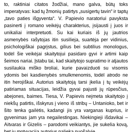
to, raktiniai citatos žodžiai, mano galva, būtų toks
imperatyvas: kad tų žmonių patirtys „susigertų tavin“ ir taptų
„tavo paties išgyventa“. V. Papievio naratoriui pavyksta
pasinerti į romano veikėjų charakterius, įsijausti į juos ir
unikaliai interpretuoti. Su kai kuriais iš jų jautrios
asmenybės rašytojas itin susilieja, suartėja per vidinius,
psichologiškai pagrįstus, gilius bei subtilius monologus,
todėl šie veikėjai skaitytojui pasidaro gyvi ir artimi kaip
šeimos nariai. Įstabu tai, kad skaitytojo supratimo ir atjautos
susilaukia miško broliai, kurie pavaizduoti su visomis
ydomis bei kasdienybės smulkmenomis, todėl atrodo ne
itin herojiškai. Autorius skaitytoją tarsi įkelia į tų veikėjų
patiriamas situacijas, leidžia gyvai pajusti jų rūpesčius,
abejones, baimes. Tiesa, V. Papievis neįmeta skaitytojo į
niekšų patirtis, išskyrus į vieno iš stribų – Untanioko, bet ir
šito tenka gailėtis, kadangi jis yra varganas kuprius, ir
gyvenimas jam yra negailestingas. Niekingieji išdavikai –
Aitvaras ir Gizelis – parodomi veikiantys, jie sukelia kovą,
bet jų motyvaciją autorius palieka nuošalyje.