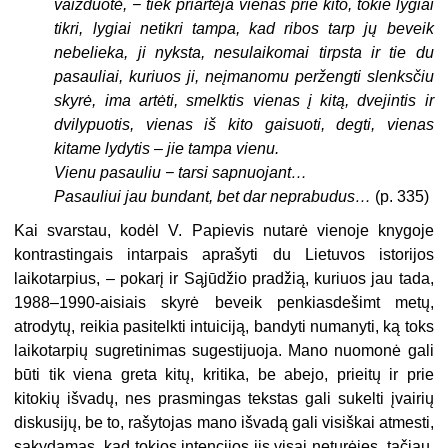
vaizduotė, − tiek priartėja vienas prie kito, tokie lygiai
tikri, lygiai netikri tampa, kad ribos tarp jų beveik
nebelieka, ji nyksta, nesulaikomai tirpsta ir tie du
pasauliai, kuriuos ji, neįmanomu peržengti slenksčiu
skyrė, ima artėti, smelktis vienas į kitą, dvejintis ir
dvilypuotis, vienas iš kito gaisuoti, degti, vienas
kitame lydytis – jie tampa vienu.
Vienu pasauliu − tarsi sapnuojant…
Pasauliui jau bundant, bet dar neprabudus…
(p. 335)
Kai svarstau, kodėl V. Papievis nutarė vienoje knygoje
kontrastingais intarpais aprašyti du Lietuvos istorijos
laikotarpius, – pokarį ir Sąjūdžio pradžią, kuriuos jau tada,
1988–1990-aisiais skyrė beveik penkiasdešimt metų,
atrodytų, reikia pasitelkti intuiciją, bandyti numanyti, ką toks
laikotarpių sugretinimas sugestijuoja. Mano nuomonė gali
būti tik viena greta kitų, kritika, be abejo, prieitų ir prie
kitokių išvadų, nes prasmingas tekstas gali sukelti įvairių
diskusijų, be to, rašytojas mano išvadą gali visiškai atmesti,
sakydamas, kad tokios intencijos jis visai neturėjęs, tačiau,