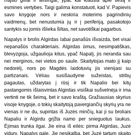
mąsto giliai ir teisingai, ypač kai klausia apie tiesą ir
esmines vertybes. Taigi galima konstatuoti, kad V. Papievis
savo knygoje nors ir neskiria moterims pagrindinių
vaidmenų, bet nenustumia jų ir į periferiją, pasakotojo
santykis su jomis išlieka šiltas, net savotiškai pagarbus.
Napalys ir brolis Algirdas labai panašūs išvaizda, bet visai
nepanašūs charakteriais. Algirdas ūmus, nesimpatiškas,
blevyzgoja, užgaulioja kitus, ypač Napalį, jis neranda sau
nei merginos, nei vietos po saule. Skaitytojas mato jį kaip
nedorėlį, nors po Magdės laidotuvių jis vienijasi su
partizanais. Vėliau susišaudyme sužeistas, stribų
pagautas, uždarytas į rūsį ir tik Napalio bei kitų
pastangomis išlaisvintas Algirdas visiškai sušvelnėja ir ima
vertinti ne tik šeimą, bet ir savo kraštą. Gražiausias skyrius
visoje knygoje, o tokių skaitytoją pavergiančių skyrių yra ne
vienas ir ne du, supintas iš Juzės minčių, kai ji su broliais
Napaliu ir Algirdu grįžta namo per snieguotus laukus.
Ėjimas trunka ilgai. Jie eina iš eilės: pirma Algirdas, Juzė
vidury, Napalys gale. Jie nesikalba, bet Juzė tartum skaito