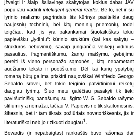
įžvelgti ir šiaip išsilavinęs skaitytojas, kokius dabar JAV
populiaru vadinti
intelligent
general
reader
. Be to, net ir su
lyrinio realizmo pagrindais šis kūrinys pasitelkia daug
naujesnių techninių bei kitų meninių priemonių, todėl
teigčiau, kad jis yra pakankamai šiuolaikiškas tokiu
papievišku „lydiniu“: kūrinio struktūra (kai kas sakytų –
struktūros nebuvimu), savaip jungiančia veikėjų vidinius
pasaulius, fragmentiškumu, žanrų maišymu, gebėjimu
pereiti iš vieno personažo sąmonės į kitą nepametant
audžiamo teksto ir poetiškumo. Dėl kai kurių ypatybių
romaną būtų galima priskirti naujoviškai Winfriedo Georgo
Sebaldo srovei, bet tokio teiginio patvirtinimui reikėtų
daugiau tyrimų. Šiuo metu galėčiau pasakyti tik tiek:
paviršutiniškų panašumų su išgirto W. G. Sebaldo rašymo
stiliumi yra nemažai, tačiau V. Papievis ne tik skaitomesnis,
šiltesnis, bet ir tam tikrais požiūriais novatoriškesnis, jis ir
1
literatūriškai nebijo rizikuoti daugiau
.
Bevardis (ir nepabaigtas) rankraštis buvo rašomas dar