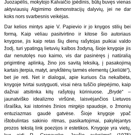
Juozapėlis, mokytojo Kalvaičio įpėdinis, būtų buvęs vienas
aktyviausių Atgimimo demonstracijų dalyvių, jei ne dar
koks nors svarbesnis veikėjas.
Dar kelios mintys apie V. Papievio ir jo knygos stilių bei
formą. Kaip vėliau pasitvirtino ir kitose šio autoriaus
knygose, jis kaip retas šių dienų rašytojas puikiai valdo
žodį, turi ypatingą lietuvių kalbos žodyną, šioje knygoje jis
dar nenutolęs nuo kaimo, vis dar pasinėręs į natūralią
prigimtinę aplinką, žino jos savitą leksiką, į pasakojimą
kartais įterpia, matyt, anykštėnų tarmės elementų („keliūtė“),
bet jie reti. Net ir dialogai, apie kuriuos čia nekalbėta,
knygoje tvirtai sustyguoti, visai nėra tuščio plepėjimo, kaip
dažnai atsitinka kitų rašytojų kūriniuose. „Brydė“ –
jaunatviško idealizmo viršūnė, laisvėjančios Lietuvos
išraiška, kai istorinės žinios mirgėjo spaudoje, o žmonių
entuziazmas gaudė gatvėse. Šioje knygoje ypač
ištobulintas sakinio ritmas, pasikartojimai, pakylėjantys
prozos tekstą link poezijos ir estetikos. Knygoje yra vietų,