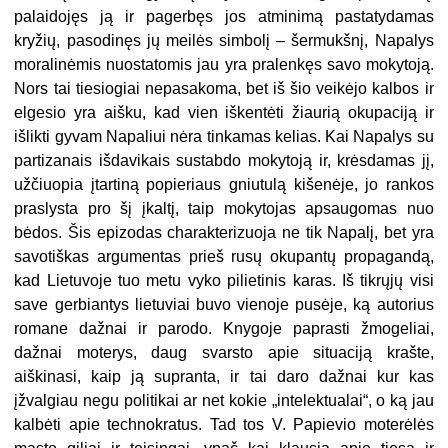
palaidojęs ją ir pagerbęs jos atminimą pastatydamas
kryžių, pasodinęs jų meilės simbolį – šermukšnį, Napalys
moralinėmis nuostatomis jau yra pralenkęs savo mokytoją.
Nors tai tiesiogiai nepasakoma, bet iš šio veikėjo kalbos ir
elgesio yra aišku, kad vien iškentėti žiaurią okupaciją ir
išlikti gyvam Napaliui nėra tinkamas kelias. Kai Napalys su
partizanais išdavikais sustabdo mokytoją ir, krėsdamas jį,
užčiuopia įtartiną popieriaus gniutulą kišenėje, jo rankos
praslysta pro šį įkaltį, taip mokytojas apsaugomas nuo
bėdos. Šis epizodas charakterizuoja ne tik Napalį, bet yra
savotiškas argumentas prieš rusų okupantų propagandą,
kad Lietuvoje tuo metu vyko pilietinis karas. Iš tikrųjų visi
save gerbiantys lietuviai buvo vienoje pusėje, ką autorius
romane dažnai ir parodo. Knygoje paprasti žmogeliai,
dažnai moterys, daug svarsto apie situaciją krašte,
aiškinasi, kaip ją supranta, ir tai daro dažnai kur kas
įžvalgiau negu politikai ar net kokie „intelektualai“, o ką jau
kalbėti apie technokratus. Tad tos V. Papievio moterėlės