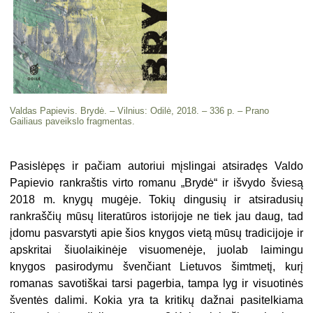
Valdas Papievis. Brydė. – Vilnius: Odilė, 2018. – 336 p. – Prano
Gailiaus paveikslo fragmentas.
Pasislėpęs ir pačiam autoriui mįslingai atsiradęs Valdo
Papievio rankraštis virto romanu „Brydė“ ir išvydo šviesą
2018 m. knygų mugėje. Tokių dingusių ir atsiradusių
rankraščių mūsų literatūros istorijoje ne tiek jau daug, tad
įdomu pasvarstyti apie šios knygos vietą mūsų tradicijoje ir
apskritai šiuolaikinėje visuomenėje, juolab laimingu
knygos pasirodymu švenčiant Lietuvos šimtmetį, kurį
romanas savotiškai tarsi pagerbia, tampa lyg ir visuotinės
šventės dalimi. Kokia yra ta kritikų dažnai pasitelkiama