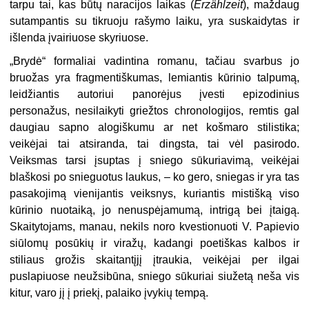
tarpu tai, kas būtų naracijos laikas (
Erzählzeit
), maždaug
sutampantis su tikruoju rašymo laiku, yra suskaidytas ir
išlenda įvairiuose skyriuose.
„Brydė“ formaliai vadintina romanu, tačiau svarbus jo
bruožas yra fragmentiškumas, lemiantis kūrinio talpumą,
leidžiantis autoriui panorėjus įvesti epizodinius
personažus, nesilaikyti griežtos chronologijos, remtis gal
daugiau sapno alogiškumu ar net košmaro stilistika;
veikėjai tai atsiranda, tai dingsta, tai vėl pasirodo.
Veiksmas tarsi įsuptas į sniego sūkuriavimą, veikėjai
blaškosi po snieguotus laukus, – ko gero, sniegas ir yra tas
pasakojimą vienijantis veiksnys, kuriantis mistišką viso
kūrinio nuotaiką, jo nenuspėjamumą, intrigą bei įtaigą.
Skaitytojams, manau, nekils noro kvestionuoti V. Papievio
siūlomų posūkių ir viražų, kadangi poetiškas kalbos ir
stiliaus grožis skaitantįjį įtraukia, veikėjai per ilgai
puslapiuose neužsibūna, sniego sūkuriai siužetą neša vis
kitur, varo jį į priekį, palaiko įvykių tempą.