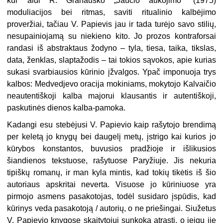
kur aidi R. Granausko „Jaučio aukojimo“ (1975)
moduliacijos bei ritmas, saviti ritualinio kalbėjimo
proveržiai, tačiau V. Papievis jau ir tada turėjo savo stilių,
nesupainiojamą su niekieno kito. Jo prozos kontraforsai
randasi iš abstraktaus žodyno – tyla, tiesa, taika, tikslas,
data, ženklas, slaptažodis – tai tokios sąvokos, apie kurias
sukasi svarbiausios kūrinio įžvalgos. Ypač imponuoja trys
kalbos: Medvedjevo oracija mokiniams, mokytojo Kalvaičio
neautentiškoji kalba majorui klausantis ir autentiškoji,
paskutinės dienos kalba-pamoka.
K
adangi esu stebėjusi V. Papievio kaip rašytojo brendimą
per keletą jo knygų bei daugelį metų, įstrigo kai kurios jo
kūrybos konstantos, buvusios pradžioje ir išlikusios
šiandienos tekstuose, rašytuose Paryžiuje. Jis nekuria
tipiškų romanų, ir man kyla mintis, kad tokių tikėtis iš šio
autoriaus apskritai neverta. Visuose jo kūriniuose yra
pirmojo asmens pasakotojas, todėl susidaro įspūdis, kad
kūrinys veda pasakotoją / autorių, o ne priešingai. Siužetus
V. Papievio knygose skaitytojui sunkoka atrasti, o jeigu jie