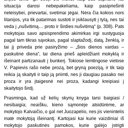
situacija darosi nebepakeliama, kaip pasipriešinti
neteisybei, prievartai, svetimai jėgai. Nėra čia kokios nors
litanijos, yra tik patarimas sustoti ir įsiklausyti į tylą, nes tai
veda į „nušvitimą… proto ir širdies nušvitimą“ (p. 308). Pats
mokytojas savo apsisprendimo akimirkas irgi sustyguoja
pagal tam tikras sąvokas, pagal slaptažodį, datą, ženklą, ir
tai jį priveda prie pasiryžimo – „šios dienos vardas –
paskutinė diena“, tai diena prieš apleidžiant mokyklą ir
išeinant partizanauti į bunkerį. Tokiose lemtingose vietose
V. Papievis rašo nebe prozą, bet gryną poeziją, ir tik taip
reikia ją skaityti ir taip ją priimti, nes ji daugiau pasako nei
proza ir yra įtaigesnė nei proza, kadangi kreipiasi į
skaitytojo širdį.
Prasminga, kad už kelių skyrių knyga tarsi baigiasi /
nesibaigia; neaišku, kieno sąmonėje atsidūrėme, ar
mokytojo Kalvaičio, o gal net Juozapėlio, nes jis vienintelis
matė mokytoją išeinantį. Kartojasi kai kurie vaizdiniai iš
mokytojo paskutinės pamokos, kurie galėjo įstrigti