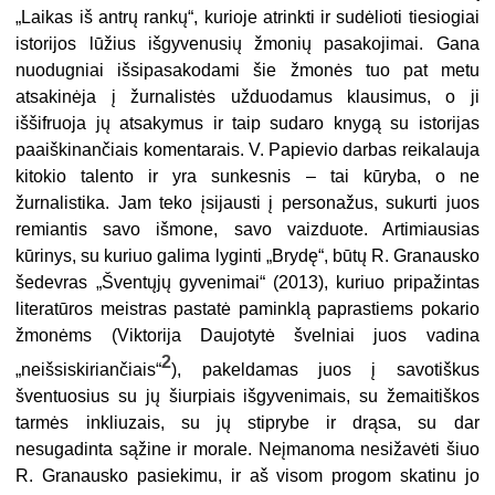
„Laikas iš antrų rankų“, kurioje atrinkti ir sudėlioti tiesiogiai
istorijos lūžius išgyvenusių žmonių pasakojimai. Gana
nuodugniai išsipasakodami šie žmonės tuo pat metu
atsakinėja į žurnalistės užduodamus klausimus, o ji
iššifruoja jų atsakymus ir taip sudaro knygą su istorijas
paaiškinančiais komentarais. V. Papievio darbas reikalauja
kitokio talento ir yra sunkesnis – tai kūryba, o ne
žurnalistika. Jam teko įsijausti į personažus, sukurti juos
remiantis savo išmone, savo vaizduote. Artimiausias
kūrinys, su kuriuo galima lyginti „Brydę“, būtų R. Granausko
šedevras „Šventųjų gyvenimai“ (2013), kuriuo pripažintas
literatūros meistras pastatė paminklą paprastiems pokario
žmonėms (Viktorija Daujotytė švelniai juos vadina
2
„neišsiskiriančiais“
), pakeldamas juos į savotiškus
šventuosius su jų šiurpiais išgyvenimais, su žemaitiškos
tarmės inkliuzais, su jų stiprybe ir drąsa, su dar
nesugadinta sąžine ir morale. Neįmanoma nesižavėti šiuo
R. Granausko pasiekimu, ir aš visom progom skatinu jo