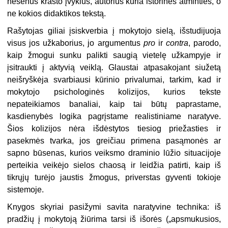
nesenus krašto įvykius, autorius kuria istorinės atminties, o
ne kokios didaktikos tekstą.
Rašytojas giliai įsiskverbia į mokytojo sielą, išstudijuoja
visus jos užkaborius, jo argumentus
pro
ir
contra
, parodo,
kaip žmogui sunku palikti saugią vietelę užkampyje ir
įsitraukti į aktyvią veiklą. Glaustai atpasakojant siužetą
neišryškėja svarbiausi kūrinio privalumai, tarkim, kad ir
mokytojo psichologinės kolizijos, kurios tekste
nepateikiamos banaliai, kaip tai būtų paprastame,
kasdienybės logika pagrįstame realistiniame naratyve.
Šios kolizijos nėra išdėstytos tiesiog priežasties ir
pasekmės tvarka, jos greičiau primena pasąmonės ar
sapno būsenas, kurios veiksmo draminio lūžio situacijoje
perteikia veikėjo sielos chaosą ir leidžia patirti, kaip iš
tikrųjų turėjo jaustis žmogus, priverstas gyventi tokioje
sistemoje.
Knygos skyriai pasižymi savita naratyvine technika: iš
pradžių į mokytoją žiūrima tarsi iš išorės („apsmukusios,