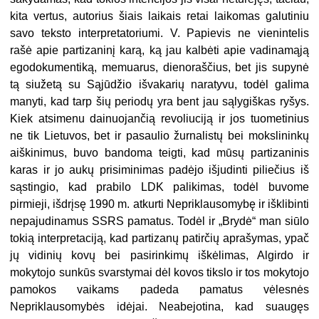
kita vertus, autorius šiais laikais retai laikomas galutiniu
savo teksto interpretatoriumi. V. Papievis ne vienintelis
rašė apie partizaninį karą, ką jau kalbėti apie vadinamąją
egodokumentiką, memuarus, dienoraščius, bet jis supynė
tą siužetą su Sąjūdžio išvakarių naratyvu, todėl galima
manyti, kad tarp šių periodų yra bent jau sąlygiškas ryšys.
Kiek atsimenu dainuojančią revoliuciją ir jos tuometinius
ne tik Lietuvos, bet ir pasaulio žurnalistų bei mokslininkų
aiškinimus, buvo bandoma teigti, kad mūsų partizaninis
karas ir jo aukų prisiminimas padėjo išjudinti piliečius iš
sąstingio, kad prabilo LDK palikimas, todėl buvome
pirmieji, išdrįsę 1990 m. atkurti Nepriklausomybę ir išklibinti
nepajudinamus SSRS pamatus. Todėl ir „Brydė“
man siūlo
tokią interpretaciją, kad partizanų patirčių aprašymas, ypač
jų vidinių kovų bei pasirinkimų iškėlimas, Algirdo ir
mokytojo sunkūs svarstymai dėl kovos tikslo ir tos mokytojo
pamokos vaikams padeda pamatus vėlesnės
Nepriklausomybės idėjai. Neabejotina, kad suaugęs