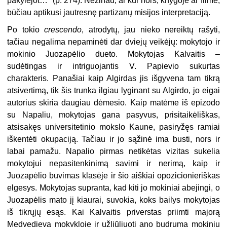
pakylėjot…“ (p. 274). Nežinau, ar kur nors, knygoje ar filme,
būčiau aptikusi jautresnę partizanų misijos interpretaciją.
Po tokio
crescendo
, atrodytų, jau nieko nereiktų rašyti,
tačiau negalima nepaminėti dar dviejų veikėjų: mokytojo ir
mokinio Juozapėlio dueto. Mokytojas Kalvaitis –
sudėtingas ir intriguojantis V. Papievio sukurtas
charakteris. Panašiai kaip Algirdas jis išgyvena tam tikrą
atsivertimą, tik šis trunka ilgiau lyginant su Algirdo, jo eigai
autorius skiria daugiau dėmesio. Kaip matėme iš epizodo
su Napaliu, mokytojas gana pasyvus, prisitaikėliškas,
atsisakęs universitetinio mokslo Kaune, pasiryžęs ramiai
iškentėti okupaciją. Tačiau ir jo sąžinė ima busti, nors ir
labai pamažu. Napalio pirmas netikėtas vizitas sukelia
mokytojui nepasitenkinimą savimi ir nerimą, kaip ir
Juozapėlio buvimas klasėje ir šio aiškiai opozicionieriškas
elgesys. Mokytojas supranta, kad kiti jo mokiniai abejingi, o
Juozapėlis mato jį kiaurai, suvokia, koks bailys mokytojas
iš tikrųjų esąs. Kai Kalvaitis priverstas priimti majorą
Medvedjevą mokykloje ir užliūliuoti ano budrumą mokinių