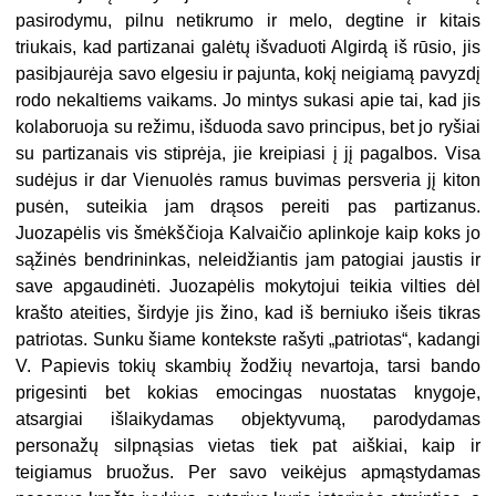
pasirodymu, pilnu netikrumo ir melo, degtine ir kitais
triukais, kad partizanai galėtų išvaduoti Algirdą iš rūsio, jis
pasibjaurėja savo elgesiu ir pajunta, kokį neigiamą pavyzdį
rodo nekaltiems vaikams. Jo mintys sukasi apie tai, kad jis
kolaboruoja su režimu, išduoda savo principus, bet jo ryšiai
su partizanais vis stiprėja, jie kreipiasi į jį pagalbos. Visa
sudėjus ir dar Vienuolės ramus buvimas persveria jį kiton
pusėn, suteikia jam drąsos pereiti pas partizanus.
Juozapėlis vis šmėkš
čioja Kalvaičio aplinkoje kaip koks jo
sąžinės bendrininkas, neleidžiantis jam patogiai jaustis ir
save apgaudinėti. Juozapėlis mokytojui teikia vilties dėl
krašto ateities, širdyje jis žino, kad iš berniuko išeis tikras
patriotas. Sunku šiame kontekste rašyti „patriotas“, kadangi
V. Papievis tokių skambių žodžių nevartoja, tarsi bando
prigesinti bet kokias emocingas nuostatas knygoje,
atsargiai išlaikydamas objektyvumą, parodydamas
personažų silpnąsias vietas tiek pat aiškiai, kaip ir
teigiamus bruožus. Per savo veikėjus apmąstydamas