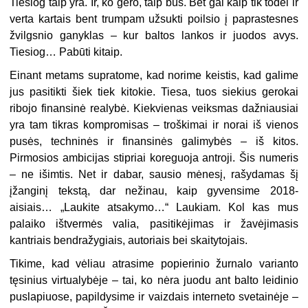
Tiesiog taip yra. Ir, ko gero, taip bus. Bet gal kaip tik todėl ir
verta kartais bent trumpam užsukti poilsio į paprastesnes
žvilgsnio ganyklas – kur baltos lankos ir juodos avys.
Tiesiog… Pabūti kitaip.
Einant metams supratome, kad norime keistis, kad galime
jus pasitikti šiek tiek kitokie. Tiesa, tuos siekius gerokai
ribojo finansinė realybė. Kiekvienas veiksmas dažniausiai
yra tam tikras kompro
misas – troškimai ir norai iš vienos
pusės, techninės ir finansinės galimybės – iš kitos.
Pirmosios ambicijas stipriai koreguoja antroji. Šis numeris
– ne išimtis. Net ir dabar, sausio mėnesį, rašydamas šį
įžanginį tekstą, dar nežinau, kaip gyvensime 2018-
aisiais… „Laukite atsakymo…“ Laukiam. Kol kas mus
palaiko ištvermės valia, pasitikėjimas ir žavėjimasis
kantriais bendražygiais, autoriais bei skaitytojais.
Tikime, kad vėliau atrasime popierinio žurnalo varianto
tęsinius virtualybėje – tai, ko nėra juodu ant balto leidinio
puslapiuose, papildysime ir vaizdais interneto svetainėje –