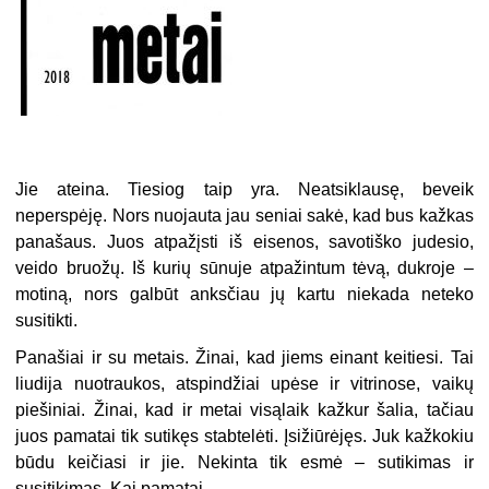
Jie ateina. Tiesiog taip yra. Neatsiklausę, beveik
neperspėję. Nors nuojauta jau seniai sakė, kad bus kažkas
panašaus. Juos atpažįsti iš eisenos, savotiško judesio,
veido bruožų. Iš kurių sūnuje atpažintum tėvą, dukroje –
motiną, nors galbūt anksčiau jų kartu niekada neteko
susitikti.
Panašiai ir su metais. Žinai, kad jiems einant keitiesi. Tai
liudija nuotraukos, atspindžiai upėse ir vitrinose, vaikų
piešiniai. Žinai, kad ir metai visąlaik kažkur šalia, tačiau
juos pamatai tik sutikęs stabtelėti. Įsižiūrėjęs. Juk kažkokiu
būdu keičiasi ir jie. Nekinta tik esmė – sutikimas ir
susitikimas. Kai pamatai…