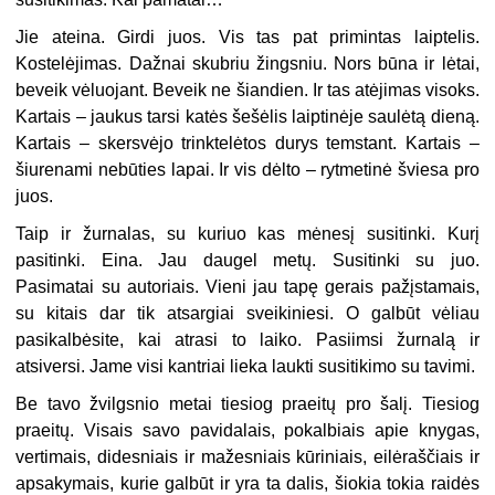
Jie ateina. Girdi juos. Vis tas pat primintas laiptelis.
Kostelėjimas. Dažnai skubriu žingsniu. Nors būna ir lėtai,
beveik vėluojant. Beveik ne šiandien. Ir tas atėjimas visoks.
Kartais – jaukus tarsi katės šešėlis laiptinėje saulėtą dieną.
Kartais – skersvėjo trinktelėtos durys temstant. Kartais –
šiurenami nebūties lapai. Ir vis dėlto – rytmetinė šviesa pro
juos.
Taip ir žurnalas, su kuriuo kas mėnesį susitinki. Kurį
pasitinki. Eina. Jau daugel metų. Susitinki su juo.
Pasimatai su autoriais. Vieni jau tapę gerais pažįstamais,
su kitais dar tik atsargiai sveikiniesi. O galbūt vėliau
pasikalbėsite, kai atrasi to laiko. Pasiimsi žurnalą ir
atsiversi. Jame visi kantriai lieka laukti susitikimo su tavimi.
Be tavo žvilgsnio metai tiesiog praeitų pro šalį. Tiesiog
praeitų. Visais savo pavidalais, pokalbiais apie knygas,
vertimais, didesniais ir mažesniais kūriniais, eilėraščiais ir
apsakymais, kurie galbūt ir yra ta dalis, šiokia tokia raidės