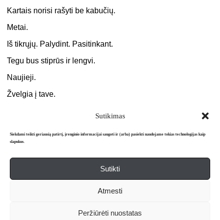
Kartais norisi rašyti be kabučių.
Metai.
Iš tikrųjų. Palydint. Pasitinkant.
Tegu bus stiprūs ir lengvi.
Naujieji.
Žvelgia į tave.
Ar priimsi?
Sutikimas
Siekdami teikti geriausią patirtį, įrenginio informacijai saugoti ir (arba) pasiekti naudojame tokias technologijas kaip
slapukus.
Sutikti
Apie mus
Redakcija
Prenumerata
Atmesti
Literatūros mėnraštis „Metai“ © 2026. Leidžiamas nuo 1991 m.
Peržiūrėti nuostatas