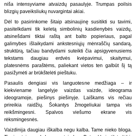
niša intensyviame atvaizdų pasaulyje. Trumpas poilsis
blizgių paveiksliukų nuvargintai akiai.
Dėl to pasirinkome šitaip atsinaujinę susitikti su tavimi,
pasitelkdami tik keletą simbolinių kasdienybės vaizdų,
atsinešdami tiktai raštą ant balto popieriaus, pagal
galimybes išlaikydami ankstesniųjų mėnraščių sandarą,
struktūrą, tačiau bandydami suteikti čia apsigyvenusiems
tekstams daugiau erdvės kvėpavimui, skaitymui,
platesnėms paraštėms, paliekant vietos ten galbūt šį tą
pasižymėti ar brūkštelėti pieštuku.
Pasaulis dengiasi vis languotesne medžiaga – ir
kiekviename langelyje vaizdas vaizde, ideograma
ideogramoje, piešinys piešinyje. Laiškams vis rečiau
prireikia raidžių. Šokantys žmogeliukai tampa vi
s
reikšmingesni. Spalvos viešumo ekrane vis
rėksminges
nės.
Vaizdinija daugiau iškalba negu kalba. Tame nieko bloga.