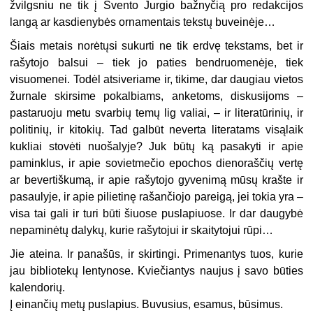
žvilgsniu ne tik į Švento Jurgio bažnyčią pro redakcijos
langą ar kasdienybės ornamentais tekstų buveinėje…
Šiais metais norėtųsi sukurti ne tik erdvę tekstams, bet ir
rašytojo balsui – tiek jo paties bendruomenėje, tiek
visuomenei. Todėl atsiveriame ir, tikime, dar daugiau vietos
žurnale skirsime pokalbiams, anketoms, diskusijoms –
pastaruoju metu svarbių temų lig valiai, – ir literatūrinių, ir
politinių, ir kitokių. Tad galbūt neverta literatams visąlaik
kukliai stovėti nuošalyje? Juk būtų ką pasakyti ir apie
paminklus, ir apie sovietmečio epochos dienoraščių vertę
ar bevertiškumą, ir apie rašytojo gyvenimą mūsų krašte ir
pasaulyje, ir apie pilietinę rašančiojo pareigą, jei tokia yra –
visa tai gali ir turi būti šiuose puslapiuose. Ir dar daugybė
nepaminėtų dalykų, kurie rašytojui ir skaitytojui rūpi…
Jie ateina. Ir panašūs, ir skirtingi. Primenantys tuos, kurie
jau bibliotekų lentynose. Kviečiantys naujus į savo būties
kalendorių.
Į einančių metų puslapius. Buvusius, esamus, būsimus.