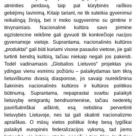
atminties perdavą, taip pat kūrybinės raiškos
gebėjimų lavinimą. Kitaip tariant, ne tik suteikia gyvenimui
reikalingą žiniją, bet ir moko sugyvenimo su gimtine ir
tėvynainiais. Nacionalinė kultūra savo pirmine
egzistencine reikšme gali gyvuoti tik konkrečioje nacijos
gyvenamoje vietoje. Suprantama, nacionalinės kultūros
„produktai“ gali būti kuriami visose pasaulio vietose, jie gali
turtinti bendrą kultūrą, tačiau niekaip negali jos pakeisti.
Todėl vadinamasis „Globalios Lietuvos“ projektas yra
ydingas vienu esminiu požiūriu – palaikydamas tam tikrą
lietuviškumo dvasią diasporose, jis savaip nureikšmina
šakninės nacionalinės kultūros ir kultūros politikos
būtinumą. Suprantama, nepaprastai svarbu palaikyti
lietuvybę emigrantų bendruomenėse, tačiau nederėtų
paviršutiniškai aiškinti, esą nebūtina pervertinti
lietuvybės Lietuvoje, nes tai gali skatinti nacionalizmo
apraiškas. O mūsų vietos politikai linkę besą lygiškai
palaikyti europinės federalizacijos vyksmą, tad jiems