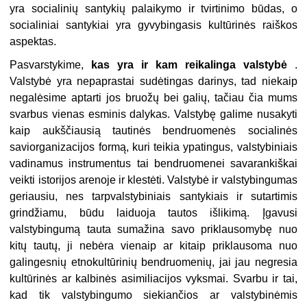
yra socialinių santykių palaikymo ir tvirtinimo būdas, o
socialiniai santykiai yra gyvybingasis kultūrinės raiškos
aspektas.
Pasvarstykime,
kas yra ir kam reikalinga valstybė
.
Valstybė yra nepaprastai sudėtingas darinys, tad niekaip
negalėsime aptarti jos bruožų bei galių, tačiau čia mums
svarbus vienas esminis dalykas. Valstybę galime nusakyti
kaip aukščiausią tautinės bendruomenės socialinės
saviorganizacijos formą, kuri teikia ypatingus, valstybiniais
vadinamus instrumentus tai bendruomenei savarankiškai
veikti istorijos arenoje ir klestėti. Valstybė ir valstybingumas
geriausiu, nes tarpvalstybiniais santykiais ir sutartimis
grindžiamu, būdu laiduoja tautos išlikimą. Įgavusi
valstybingumą tauta sumažina savo priklausomybę nuo
kitų tautų, ji nebėra vienaip ar kitaip priklausoma nuo
galingesnių etnokultūrinių bendruomenių, jai jau negresia
kultūrinės ar kalbinės asimiliacijos vyksmai. Svarbu ir tai,
kad tik valstybingumo siekiančios ar valstybinėmis