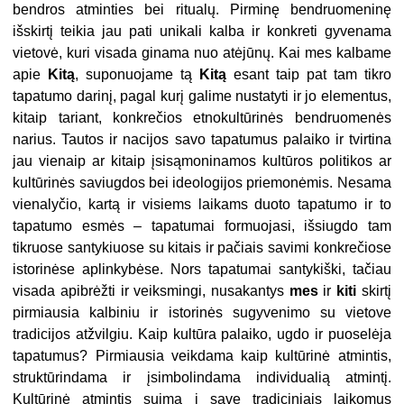
bendros atminties bei ritualų. Pirminę bendruomeninę
išskirtį teikia jau pati unikali kalba ir konkreti gyvenama
vietovė, kuri visada ginama nuo atėjūnų. Kai mes kalbame
apie
Kitą
, suponuojame tą
Kitą
esant taip pat tam tikro
tapatumo darinį, pagal kurį galime nustatyti ir jo elementus,
kitaip tariant, konkrečios etnokultūrinės bendruomenės
narius. Tautos ir nacijos savo tapatumus palaiko ir tvirtina
jau vienaip ar kitaip įsisąmoninamos kultūros politikos ar
kultūrinės saviugdos bei ideologijos priemonėmis. Nesama
vienalyčio, kartą ir visiems laikams duoto tapatumo ir to
tapatumo esmės – tapatumai formuojasi, išsiugdo tam
tikruose santykiuose su kitais ir pačiais savimi konkrečiose
istorinėse aplinkybėse. Nors tapatumai santykiški, tačiau
visada apibrėžti ir veiksmingi, nusakantys
mes
ir
kiti
skirtį
pirmiausia kalbiniu ir istorinės sugyvenimo su vietove
tradicijos atžvilgiu. Kaip kultūra palaiko, ugdo ir puoselėja
tapatumus? Pirmiausia veikdama kaip kultūrinė atmintis,
struktūrindama ir įsimbolindama individualią atmintį.
Kultūrinė atmintis suima į save tradiciniais laikomus