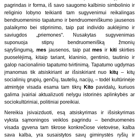
pagrindas ir forma, iš savo saugomo kalbinio simbolinio ir
religinio lobyno teikianti tam sugyvenimui reikalingas
bendruomeninio tapatumo ir bendruomeniškumo jausenos
palaikymo bei stiprinimo, taip pat individo auklėjimo ir
saviugdos „priemones“. Nusakytas sugyvenimas
suponuoja stiprų bendruomenišką žmonių
sąryšingumą,
mes
jausenos, taip pat
mes
ir
kiti
skirties
puoselėjimą, kitaip tariant, klaninio, gentinio, tautinio ir
galop nacionalinio tapatumo tvirtinimą. Tapatumo ugdymas
įmanomas tik atsiskiriant ar išsiskiriant nuo
kitų
– kitų
socialinių grupių, genčių, tautelių, nacijų, – todėl kultūrinėje
atmintyje visada esama tam tikrų
Kito
pavidalų, kuriuos
galima įvairiai aktualizuoti nelygu istorinės aplinkybės ar
sociokultūriniai, politiniai poreikiai.
Nereikia įsivaizduoti, esą atsiskyrimas ir išsiskyrimas
vyksta sąmoningos veiklos pagrindu – bendruomenės
visada gyvena tam tikrose konkrečiose vietovėse, kalba
sava kalba, yra susaistytos savų giminystės ryšių ir