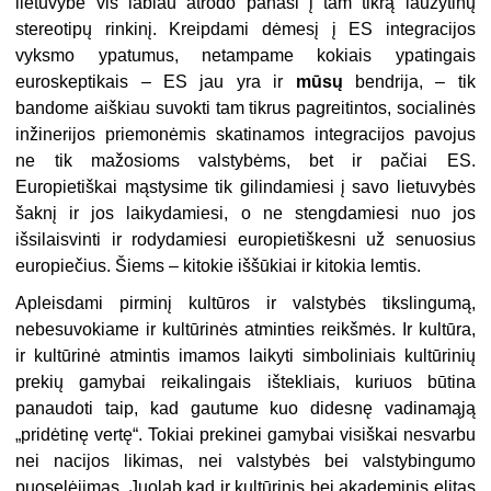
lietuvybė vis labiau atrodo panaši į tam tikrą laužytinų
stereotipų rinkinį. Kreipdami dėmesį į ES integracijos
vyksmo ypatumus, netampame kokiais ypatingais
euroskeptikais – ES jau yra ir
mūsų
bendrija, – tik
bandome aiškiau suvokti tam tikrus pagreitintos, socialinės
inžinerijos priemonėmis skatinamos integracijos pavojus
ne tik mažosioms valstybėms, bet ir pačiai ES.
Europietiškai mąstysime tik gilindamiesi į savo lietuvybės
šaknį ir jos laikydamiesi, o ne stengdamiesi nuo jos
išsilaisvinti ir rodydamiesi europietiškesni už senuosius
europiečius. Šiems – kitokie iššūkiai ir kitokia lemtis.
Apleisdami pirminį kultūros ir valstybės tikslingumą,
nebesuvokiame ir kultūrinės atminties reikšmės. Ir kultūra,
ir kultūrinė atmintis imamos laikyti simboliniais kultūrinių
prekių gamybai reikalingais ištekliais, kuriuos būtina
panaudoti taip, kad gautume kuo didesnę vadinamąją
„pridėtinę vertę“. Tokiai prekinei gamybai visiškai nesvarbu
nei nacijos likimas, nei valstybės bei valstybingumo
puoselėjimas. Juolab kad ir kultūrinis bei akademinis elitas