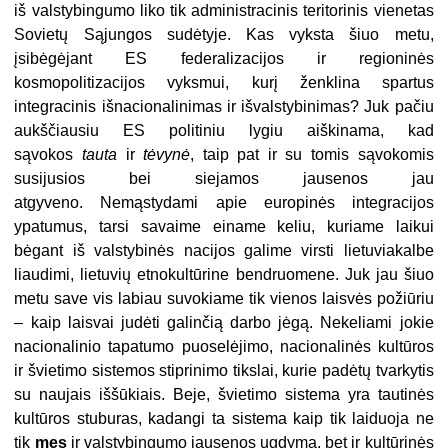
iš valstybingumo liko tik administracinis teritorinis vienetas
Sovietų Sąjungos sudėtyje. Kas vyksta šiuo metu,
įsibėgėjant ES federalizacijos ir regioninės
kosmopolitizacijos vyksmui, kurį ženklina spartus
integracinis išnacionalinimas ir išvalstybinimas? Juk pačiu
aukščiausiu ES politiniu lygiu aiškinama, kad
sąvokos
tauta
ir
tėvynė
, taip pat ir su tomis sąvokomis
susijusios bei siejamos jausenos jau
atgyveno. Nemąstydami apie europinės integracijos
ypatumus, tarsi savaime einame keliu, kuriame laikui
bėgant iš valstybinės nacijos galime virsti lietuviakalbe
liaudimi, lietuvių etnokultūrine bendruomene. Juk jau šiuo
metu save vis labiau suvokiame tik vienos laisvės požiūriu
– kaip laisvai judėti galinčią darbo jėgą. Nekeliami jokie
nacionalinio tapatumo puoselėjimo, nacionalinės kultūros
ir švietimo sistemos stiprinimo tikslai, kurie padėtų tvarkytis
su naujais iššūkiais. Beje, švietimo sistema yra tautinės
kultūros stuburas, kadangi ta sistema kaip tik laiduoja ne
tik
mes
ir valstybingumo jausenos ugdymą, bet ir kultūrinės