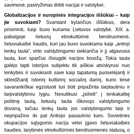
savimonė, pasiryžimas dirbti nacijai ir valstybei.
Globalizacijos ir europinės integracijos iššūkiai – kaip
jie suvokiami?
Svarstant kylančius iššūkius, dera
prisiminti, kaip buvo kuriama Lietuvos valstybė. XIX a.
pabaigoje lietuvių etnokultūrinė bendruomenė,
lietuviakalbė liaudis, kuri jau buvo suvokiama kaip „antroji
lenkų tauta“, virto valstybingumo siekiančia ir jį atgavusia
tauta, kuri sparčiai išsiugdė nacijos bruožų. Tokia tauta
galėjo tapti istorijos subjektu tik aiškiai atsiskyrusi nuo
lenkybės ir suvokianti save kaip tapatumą puoselėjantį ir
skleidžiantį istorinį kultūrinį socialinį darinį, kurio teisė
savarankiškai egzistuoti turi būti pripažinta tarptautiniu ir
tarpvalstybiniu lygiu. Nesutikusi „įsilieti“ į lenkakalbę
politinę tautą, lietuvių tauta iškovojo valstybingumo
dovaną, tačiau lenkų tauta jos valstybingumo taip ir
nepripažino iki pat Antrojo pasaulinio karo. Sovietinės
okupacijos sąlygomis nacija vėlei įgavo lietuviakalbės
liaudies, tarybinės etnokultūrinės bendruomenės statusą, o