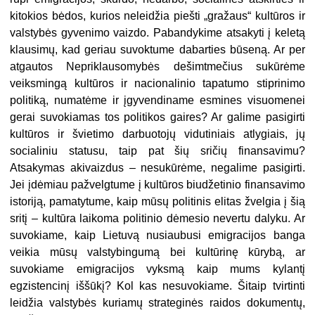
kitokios bėdos, kurios neleidžia piešti „gražaus“ kultūros ir
valstybės gyvenimo vaizdo. Pabandykime atsakyti į keletą
klausimų, kad geriau suvoktume dabarties būseną. Ar per
atgautos Nepriklausomybės dešimtmečius sukūrėme
veiksmingą kultūros ir nacionalinio tapatumo stiprinimo
politiką, numatėme ir įgyvendiname esmines visuomenei
gerai suvokiamas tos politikos gaires? Ar galime pasigirti
kultūros ir švietimo darbuotojų vidutiniais atlygiais, jų
socialiniu statusu, taip pat šių sričių finansavimu?
Atsakymas akivaizdus – nesukūrėme, negalime pasigirti.
Jei įdėmiau pažvelgtume į kultūros biudžetinio finansavimo
istoriją, pamatytume, kaip mūsų politinis elitas žvelgia į šią
sritį – kultūra laikoma politinio dėmesio nevertu dalyku. Ar
suvokiame, kaip Lietuvą nusiaubusi emigracijos banga
veikia mūsų valstybingumą bei kultūrinę kūrybą, ar
suvokiame emigracijos vyksmą kaip mums kylantį
egzistencinį iššūkį? Kol kas nesuvokiame. Šitaip tvirtinti
leidžia valstybės kuriamų strateginės raidos dokumentų,