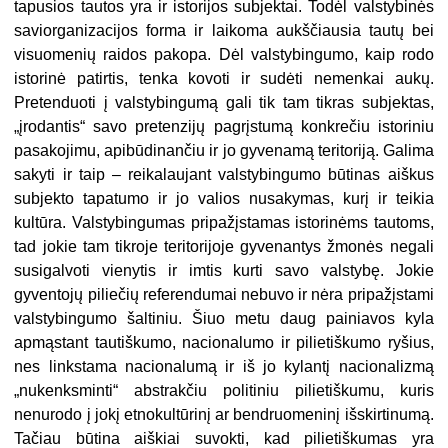
tapusios tautos yra ir istorijos subjektai. Todėl valstybinės
saviorganizacijos forma ir laikoma aukščiausia tautų bei
visuomenių raidos pakopa. Dėl valstybingumo, kaip rodo
istorinė patirtis, tenka kovoti ir sudėti nemenkai aukų.
Pretenduoti į valstybingumą gali tik tam tikras subjektas,
„įrodantis“ savo pretenzijų pagrįstumą konkrečiu istoriniu
pasakojimu, apibūdinančiu ir jo gyvenamą teritoriją. Galima
sakyti ir taip – reikalaujant valstybingumo būtinas aiškus
subjekto tapatumo ir jo valios nusakymas, kurį ir teikia
kultūra. Valstybingumas pripažįstamas istorinėms tautoms,
tad jokie tam tikroje teritorijoje gyvenantys žmonės negali
susigalvoti vienytis ir imtis kurti savo valstybę. Jokie
gyventojų piliečių referendumai nebuvo ir nėra pripažįstami
valstybingumo šaltiniu. Šiuo metu daug painiavos kyla
apmąstant tautiškumo, nacionalumo ir pilietiškumo ryšius,
nes linkstama nacionalumą ir iš jo kylantį nacionalizmą
„nukenksminti“ abstrakčiu politiniu pilietiškumu, kuris
nenurodo į jokį etnokultūrinį ar bendruomeninį išskirtinumą.
Tačiau būtina aiškiai suvokti, kad pilietiškumas yra