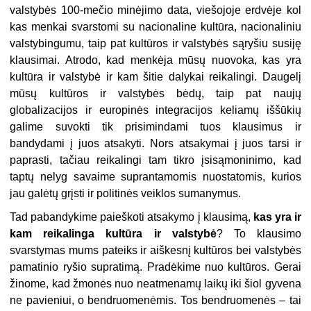
valstybės 100-mečio minėjimo data, viešojoje erdvėje kol
kas menkai svarstomi su nacionaline kultūra, nacionaliniu
valstybingumu, taip pat kultūros ir valstybės sąryšiu susiję
klausimai. Atrodo, kad menkėja mūsų nuovoka, kas yra
kultūra ir valstybė ir kam šitie dalykai reikalingi. Daugelį
mūsų kultūros ir valstybės bėdų, taip pat naujų
globalizacijos ir europinės integracijos keliamų iššūkių
galime suvokti tik prisimindami tuos klausimus ir
bandydami į juos atsakyti. Nors atsakymai į juos tarsi ir
paprasti, tačiau reikalingi tam tikro įsisąmoninimo, kad
taptų nelyg savaime suprantamomis nuostatomis, kurios
jau galėtų grįsti ir politinės veiklos sumanymus.
Tad pabandykime paieškoti atsakymo į klausimą,
kas yra ir
kam reikalinga kultūra ir valstybė
? To klausimo
svarstymas mums pateiks ir aiškesnį kultūros bei valstybės
pamatinio ryšio supratimą. Pradėkime nuo kultūros. Gerai
žinome, kad žmonės nuo neatmenamų laikų iki šiol gyvena
ne pavieniui, o bendruomenėmis. Tos bendruomenės – tai