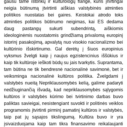
gausu tame istorikų ir kultūrologų flange, kuris įnirtingai
neigia būtinumą įtvirtinti aiškias valstybinės atminties
politikos nuostatas bei gaires. Keistokai atrodo toks
atminties politikos būtinumo neigimas, kai ES dedama
daug pastangų sukurti subendrintą, aiškiomis
ideologinėmis nuostatomis grindžiamą privalomą europinį
istorinį pasakojimą, apvalytą nuo visokio nacionalizmo bei
kultūrinio išskirtinumo. Gal derėtų į šiuos europinius
vyksmus žvelgti kaip į naujus egzistencinius iššūkius ir
kaip tik kultūroje ieškoti būdų su jais tvarkytis. Suprantama,
tam būtina ne tik bendresnė nacionalinė savimonė, bet ir
veiksminga nacionalinė kultūros politika. Žvelgdami į
valstybės nueitą Nepriklausomybės kelią, galime padaryti
nedžiuginančią išvadą, kad nepriklausomybės sąlygomis
kultūros ir valstybės kūrimo bei tvirtinimo darbas buvo
paliktas savieigai, nesistengiant suvokti ir politinės veiklos
programomis įtvirtinti pirminį pamatinį kultūros ir valstybės,
taip pat jų sąsajos tikslingumą. Kultūra buvo ir yra
įsivaizduojama kaip tam tikra finansavimo reikalaujanti