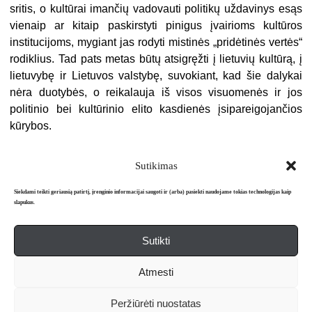
sritis, o kultūrai imančių vadovauti politikų uždavinys esąs
vienaip ar kitaip paskirstyti pinigus įvairioms kultūros
institucijoms, mygiant jas rodyti mistinės „pridėtinės vertės“
rodiklius. Tad pats metas būtų atsigręžti į lietuvių kultūrą, į
lietuvybę ir Lietuvos valstybę, suvokiant, kad šie dalykai
nėra duotybės, o reikalauja iš visos visuomenės ir jos
politinio bei kultūrinio elito kasdienės įsipareigojančios
kūrybos.
Sutikimas
Siekdami teikti geriausią patirtį, įrenginio informacijai saugoti ir (arba) pasiekti naudojame tokias technologijas kaip
slapukus.
Sutikti
Apie mus
Redakcija
Prenumerata
Atmesti
Literatūros mėnraštis „Metai“ © 2026. Leidžiamas nuo 1991 m.
Peržiūrėti nuostatas