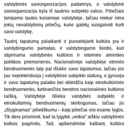
valstybinės saviorganizacijos padarinys, o valstybinė
saviorganizacija kyla iš tautinio subjekto valios. Piliečiais
tampama tautos kuriamoje valstybėje, tačiau niekur nėra
jokių nevalstybinių piliečių, kurie galėtų susigalvoti kurti
savo valstybę.
Tautinį tapatumą palaikanti ir puoselėjanti kultūra yra ir
valstybingumo pamatas, ir valstybingumo šerdis, kuri
stiprinama valstybinės kultūros ir istorinės atminties
politikos priemonėmis. Nacionalinėje valstybėje etninės
bendruomenės taip pat išlaiko savo tapatumus, tačiau jos
jau nepretenduoja į valstybinio subjekto statusą, o gyvuoja
ir savo tapatumą palaiko bei skleidžia kaip etnokultūrinės
bendruomenės, turtinančios bendros nacionalinės kultūros
raišką. Valstybėje išlieka valstybės subjekto ir
etnokultūrinių bendruomenių skirtingumas, tačiau jis
„išlyginamas“ pilietiškumu – kaip piliečiai visi esame lygūs.
Tik dera prisiminti, kad ta lygybė „veikia“ aiškiu valstybinės
kalbos pagrindu. Tad, apibendrintai kalbant, kultūra