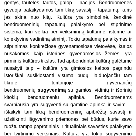
gentys, tautelės, tautos, galop – nacijos. Bendruomenės
gyvuoja palaikydamos tam tikrą savastį – tapatumą, kuris
jas skiria nuo kitų. Kultūra yra simbolinė, ženklinė
bendruomeninių tapatumų palaikymo bei stiprinimo
sistema, kuri veikia per veiksmingą kultūrine, istorine ar
kolektyvine vadintiną atmintį. Tokių tapatumų palaikymas ir
stiprinimas konkrečiose gyvenamosiose vietovėse, kurios
nusakomos kaip istorinės gyvenamosios žemės, yra
pirminis kultūros tikslas. Tad apibendrintai kultūrą galėtume
nusakyti taip – kultūra yra gimtosios kalbos pagrindu
istoriškai susiklostanti visuma būdų, laiduojančių tam
tikroje teritorijoje gyvenančių
bendruomenių
sugyvenimą
su gamtos, vidinių ir išorinių
kitokių bendruomenių aplinka. Bendruomenėms
svarbiausia yra sugyventi su gamtine aplinka ir savimi –
išlaikyti tam tikrą bendruomeninę apibrėžtą savastį ir
užsitikrinti išgyvenimo priemones bei būdus, kurie savo
ruožtu tampa paprotiniais ir ritualiniais savasties palaikymo
bei tvirtinimo veiksniais. Kultūra yra tokio sugyvenimo