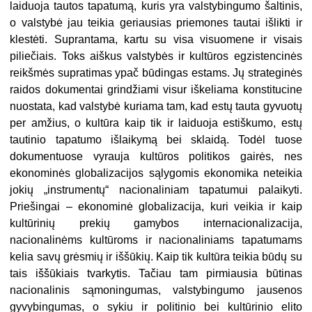
laiduoja tautos tapatumą, kuris yra valstybingumo šaltinis,
o valstybė jau teikia geriausias priemones tautai išlikti ir
klestėti. Suprantama, kartu su visa visuomene ir visais
piliečiais. Toks aiškus valstybės ir kultūros egzistencinės
reikšmės supratimas ypač būdingas estams. Jų strateginės
raidos dokumentai grindžiami visur iškeliama konstitucine
nuostata, kad valstybė kuriama tam, kad estų tauta gyvuotų
per amžius, o kultūra kaip tik ir laiduoja estiškumo, estų
tautinio tapatumo išlaikymą bei sklaidą. Todėl tuose
dokumentuose vyrauja kultūros politikos gairės, nes
ekonominės globalizacijos sąlygomis ekonomika neteikia
jokių „instrumentų“ nacionaliniam tapatumui palaikyti.
Priešingai – ekonominė globalizacija, kuri veikia ir kaip
kultūrinių prekių gamybos internacionalizacija,
nacionalinėms kultūroms ir nacionaliniams tapatumams
kelia savų grėsmių ir iššūkių. Kaip tik kultūra teikia būdų su
tais iššūkiais tvarkytis. Tačiau tam pirmiausia būtinas
nacionalinis sąmoningumas, valstybingumo jausenos
gyvybingumas, o sykiu ir politinio bei kultūrinio elito