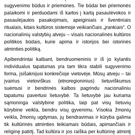
sugyvenimo būdus ir priemones. Tie būdai bei priemonės
palaikomi ir perduodami iš kartos į kartą pasaulėvokos ir
pasaulėjautos pasakojimais, apeiginiais ir šventiniais
ritualais, kitais kultūros sistemoje veikiančiais „įrankiais“. O
nacionalinių valstybių atveju – visais nacionalinės kultūros
politikos būdais, kurie apima ir istorijos bei istorinės
atminties politiką.
Apibendrintai kalbant, bendruomeninis ir iš jo kylantis
individualus tapatumas yra tam tikra stabili sugyvenimo
forma, įsišaknijusi konkrečioje vietovėje. Mūsų atveju – tai
įvairius vietoviškus (etnoregioninius) lietuviškumus
suėmusi ir bendrinės kalbos pagrindu nacionaliniu
tapatumu pavertusi lietuvybė. Ta lietuvybė jau kuriama
sąmoninga valstybine politika, taip pat visų lietuvių
kūrybine veikla, bendru visų gyvenimu. Visokia žmonių
veikla, žmonių ugdymas, jų bendravimas ir kūryba galima
tik kultūrinės atminties teikiamais būdais, apimančiais ir
religinę patirtį. Tad kultūra ir jos raiška per kultūrinę atmintį