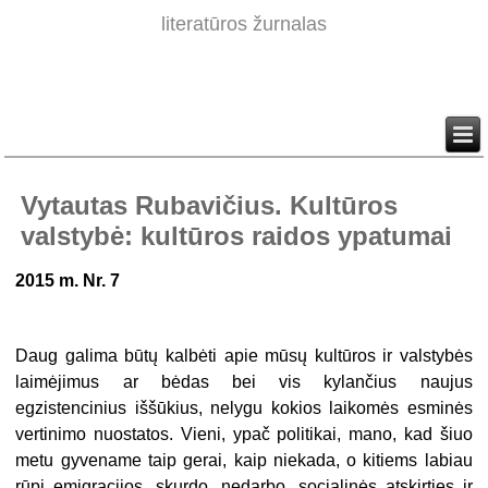
literatūros žurnalas
Vytautas Rubavičius. Kultūros
valstybė: kultūros raidos ypatumai
2015 m. Nr. 7
Daug galima būtų kalbėti apie mūsų kultūros ir valstybės
laimėjimus ar bėdas bei vis kylančius naujus
egzistencinius iššūkius, nelygu kokios laikomės esminės
vertinimo nuostatos. Vieni, ypač politikai, mano, kad šiuo
metu gyvename taip gerai, kaip niekada, o kitiems labiau
rūpi emigracijos, skurdo, nedarbo, socialinės atskirties ir