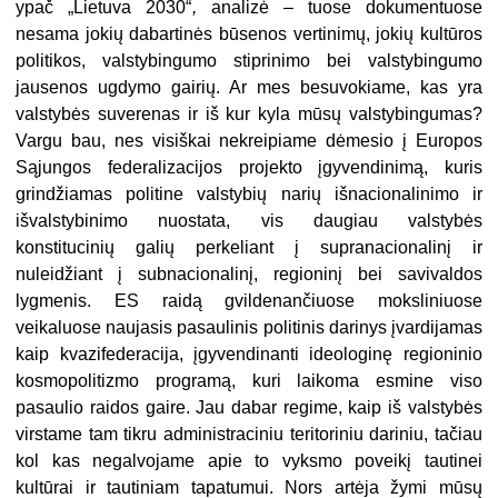
ypač „Lietuva 2030“
,
analizė – tuose dokumentuose
nesama jokių dabartinės būsenos vertinimų, jokių kultūros
politikos, valstybingumo stiprinimo bei valstybingumo
jausenos ugdymo gairių. Ar mes besuvokiame, kas yra
valstybės suverenas ir iš kur kyla mūsų valstybingumas?
Vargu bau, nes visiškai nekreipiame dėmesio į Europos
Sąjungos federalizacijos projekto įgyvendinimą, kuris
grindžiamas politine valstybių narių išnacionalinimo ir
išvalstybinimo nuostata, vis daugiau valstybės
konstitucinių galių perkeliant į supranacionalinį ir
nuleidžiant į subnacionalinį, regioninį bei savivaldos
lygmenis. ES raidą gvildenančiuose moksliniuose
veikaluose naujasis pasaulinis politinis darinys įvardijamas
kaip kvazifederacija, įgyvendinanti ideologinę regioninio
kosmopolitizmo programą, kuri laikoma esmine viso
pasaulio raidos gaire. Jau dabar regime, kaip iš valstybės
virstame tam tikru administraciniu teritoriniu dariniu, tačiau
kol kas negalvojame apie to vyksmo poveikį tautinei
kultūrai ir tautiniam tapatumui. Nors artėja žymi mūsų