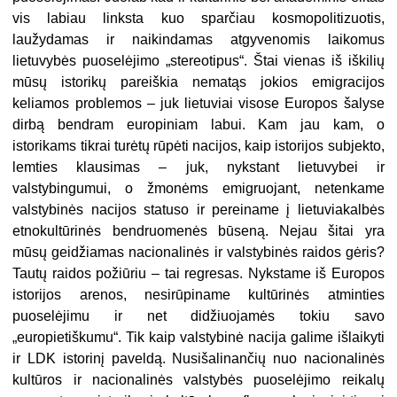
vis labiau linksta kuo sparčiau kosmopolitizuotis,
laužydamas ir naikindamas atgyvenomis laikomus
lietuvybės puoselėjimo „stereotipus“. Štai vienas iš iškilių
mūsų istorikų pareiškia nematąs jokios emigracijos
keliamos problemos – juk lietuviai visose Europos šalyse
dirbą bendram europiniam labui. Kam jau kam, o
istorikams tikrai turėtų rūpėti nacijos, kaip istorijos subjekto,
lemties klausimas – juk, nykstant lietuvybei ir
valstybingumui, o žmonėms emigruojant, netenkame
valstybinės nacijos statuso ir pereiname į lietuviakalbės
etnokultūrinės bendruomenės būseną. Nejau šitai yra
mūsų geidžiamas nacionalinės ir valstybinės raidos gėris?
Tautų raidos požiūriu – tai regresas. Nykstame iš Europos
istorijos arenos, nesirūpiname kultūrinės atminties
puoselėjimu ir net didžiuojamės tokiu savo
„europietiškumu“. Tik kaip valstybinė nacija galime išlaikyti
ir LDK istorinį paveldą. Nusišalinančių nuo nacionalinės
kultūros ir nacionalinės valstybės puoselėjimo reikalų