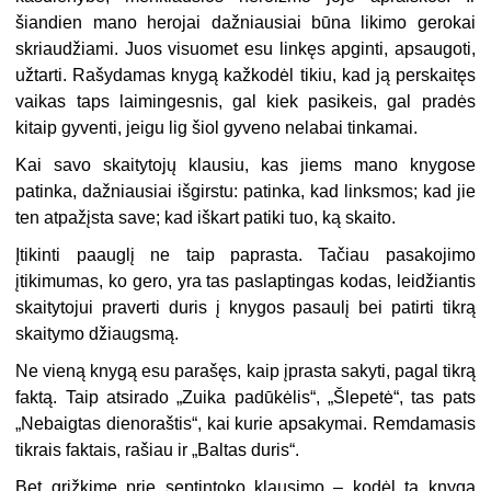
šiandien mano herojai dažniausiai būna likimo gerokai
skriaudžiami. Juos visuomet esu linkęs apginti, apsaugoti,
užtarti. Rašydamas knygą kažkodėl tikiu, kad ją perskaitęs
vaikas taps laimingesnis, gal kiek pasikeis, gal pradės
kitaip gyventi, jeigu lig šiol gyveno nelabai tinkamai.
Kai savo skaitytojų klausiu, kas jiems mano knygose
patinka, dažniausiai išgirstu: patinka, kad linksmos; kad jie
ten atpažįsta save; kad iškart patiki tuo, ką skaito.
Įtikinti paauglį ne taip paprasta. Tačiau pasakojimo
įtikimumas, ko gero, yra tas paslaptingas kodas, leidžiantis
skaitytojui praverti duris į knygos pasaulį bei patirti tikrą
skaitymo džiaugsmą.
Ne vieną knygą esu parašęs, kaip įprasta sakyti, pagal tikrą
faktą. Taip atsirado „Zuika padūkėlis“, „Šlepetė“, tas pats
„Nebaigtas dienoraštis“, kai kurie apsakymai. Remdamasis
tikrais faktais, rašiau ir „Baltas duris“.
Bet grįžkime prie septintoko klausimo – kodėl tą knygą