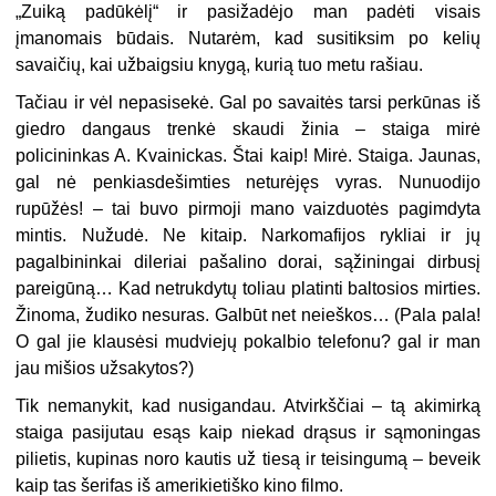
„Zuiką padūkėlį“ ir pasižadėjo man padėti visais
įmanomais būdais. Nutarėm, kad susitiksim po kelių
savaičių, kai užbaigsiu knygą, kurią tuo metu rašiau.
Tačiau ir vėl nepasisekė. Gal po savaitės tarsi perkūnas iš
giedro dangaus trenkė skaudi žinia – staiga mirė
policininkas A. Kvainickas. Štai kaip! Mirė. Staiga. Jaunas,
gal nė penkiasdešimties neturėjęs vyras. Nunuodijo
rupūžės! – tai buvo pirmoji mano vaizduotės pagimdyta
mintis. Nužudė. Ne kitaip. Narkomafijos rykliai ir jų
pagalbininkai dileriai pašalino dorai, sąžiningai dirbusį
pareigūną… Kad netrukdytų toliau platinti baltosios mirties.
Žinoma, žudiko nesuras. Galbūt net neieškos… (Pala pala!
O gal jie klausėsi mudviejų pokalbio telefonu? gal ir man
jau mišios užsakytos?)
Tik nemanykit, kad nusigandau. Atvirkščiai – tą akimirką
staiga pasijutau esąs kaip niekad drąsus ir sąmoningas
pilietis, kupinas noro kautis už tiesą ir teisingumą – beveik
kaip tas šerifas iš amerikietiško kino filmo.