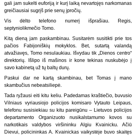
gali jam sukelti euforiją ir kurį laiką nevartojęs narkomanas
greičiausiai sugrįš prie senų įpročių.
Vis dėlto telefono numerį išprašiau. Regis,
septyniolikmečio Tomo.
Kitą dieną jam paskambinau. Susitarėm susitikti prie tos
pačios Fabijoniškių mokyklos. Bet, sutartą valandą
atvažiavęs, Tomo nesulaukiau. Išvydau tik „Dienos centro“
direktorių. Išlipo iš mašinos ir kone tekinas nuskubėjo į
savo kabinetą už tų baltų durų.
Paskui dar ne kartą skambinau, bet Tomas į mano
skambučius nebeatsiliepė.
Tada ryžausi eiti kitu keliu. Padedamas kraštiečio, buvusio
Vilniaus vyriausiojo policijos komisaro Vytauto Leipaus,
telefonu susisiekiau su kitu pareigūnu – Lietuvos policijos
departamento Organizuoto nusikalstamumo kovos su
narkotikais valdybos viršininku Algiu Kvainicku. Ačiū
Dievui, policininkas A. Kvainickas vaikystėje buvo skaitęs