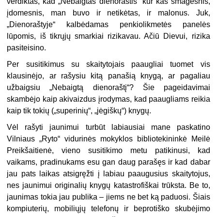
verdiktas, kad „Nebaigtas dienoraštis“ kur kas smagesnis,
įdomesnis, man buvo ir netikėtas, ir malonus. Juk,
„Dienoraštyje“ kalbėdamas penkiolikmetės panelės
lūpomis, iš tikrųjų smarkiai rizikavau. Ačiū Dievui, rizika
pasiteisino.
Per susitikimus su skaitytojais paaugliai tuomet vis
klausinėjo, ar rašysiu kitą panašią knygą, ar pagaliau
užbaigsiu „Nebaigtą dienoraštį“? Šie pageidavimai
skambėjo kaip akivaizdus įrodymas, kad paaugliams reikia
kaip tik tokių („superinių“, „jėgiškų“) knygų.
Vėl rašyti jaunimui turbūt labiausiai mane paskatino
Vilniaus „Ryto“ vidurinės mokyklos bibliotekininkė Meilė
Preikšaitienė, vieno susitikimo metu patikinusi, kad
vaikams, pradinukams esu gan daug parašęs ir kad dabar
jau pats laikas atsigręžti į labiau paaugusius skaitytojus,
nes jaunimui originalių knygų katastrofiškai trūksta. Be to,
jaunimas tokia jau publika – jiems ne bet ką paduosi. Šiais
kompiuterių, mobiliųjų telefonų ir beprotiško skubėjimo