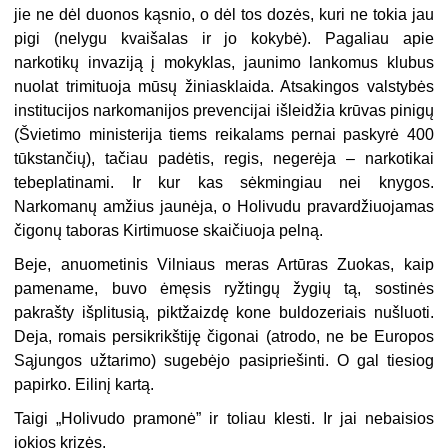
jie ne dėl duonos kąsnio, o dėl tos dozės, kuri ne tokia jau
pigi (nelygu kvaišalas ir jo kokybė). Pagaliau apie
narkotikų invaziją į mokyklas, jaunimo lankomus klubus
nuolat trimituoja mūsų žiniasklaida. Atsakingos valstybės
institucijos narkomanijos prevencijai išleidžia krūvas pinigų
(Švietimo ministerija tiems reikalams pernai paskyrė 400
tūkstančių), tačiau padėtis, regis, negerėja – narkotikai
tebeplatinami. Ir kur kas sėkmingiau nei knygos.
Narkomanų amžius jaunėja, o Holivudu pravardžiuojamas
čigonų taboras Kirtimuose skaičiuoja pelną.
Beje, anuometinis Vilniaus meras Artūras Zuokas, kaip
pamename, buvo ėmęsis ryžtingų žygių tą, sostinės
pakrašty išplitusią, piktžaizdę kone buldozeriais nušluoti.
Deja, romais persikrikštiję čigonai (atrodo, ne be Europos
Sąjungos užtarimo) sugebėjo pasipriešinti. O gal tiesiog
papirko. Eilinį kartą.
Taigi „Holivudo pramonė” ir toliau klesti. Ir jai nebaisios
jokios krizės.