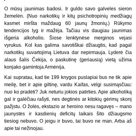
O mūsų jaunimas badosi. Ir guldo savo galveles sieron
žemelėn. (Nuo narkotikų ir kitų psichotropinių medžiagų
kasmet miršta maždaug 60 jaunų žmonių.) Rūkymo
tendencijos lyg ir mažėja. Tačiau vis daugiau jaunimas
išgeria alkoholio. Šiose lenktynėse merginos vejasi
vyrukus. Kol kas galima savotiškai džiaugtis, kad pagal
narkotikų suvartojimą Lietuva dar nepirmauja. Lyderė čia
alaus šalis Čekija, o paskutinę (geriausią) vietą užima
konjako gamintoja Armėnija.
Kai supratau, kad tie 199 knygos puslapiai bus ne tik apie
meilę, bet ir apie giltinę, vardu Kaifas, vėlgi susimąsčiau:
nuo ko pradėti? Juk neturiu jokios patirties. Apie alkoholiką
gal ir galėčiau rašyti, nes degtinės ar kitokių gėrimų skonį
pažįstu. O žolės, ekstazio ar heroino nesu ragavęs – mano
jaunystės ir kasdienių deficitų laikais šito džiaugsmo
tiesiog nebuvo. O jeigu ir buvo, tai buvo ne man. Arba aš
apie tai nežinojau.