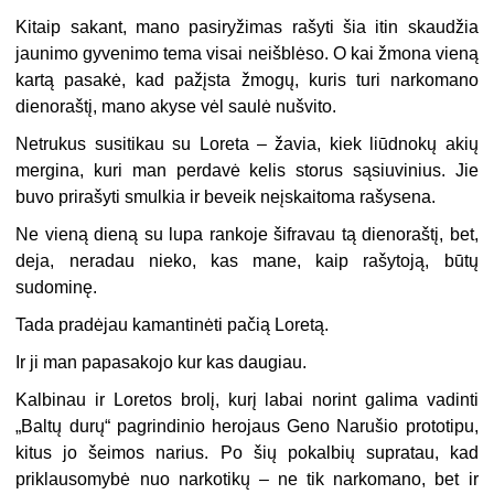
Kitaip sakant, mano pasiryžimas rašyti šia itin skaudžia
jaunimo gyvenimo tema visai neišblėso. O kai žmona vieną
kartą pasakė, kad pažįsta žmogų, kuris turi narkomano
dienoraštį, mano akyse vėl saulė nušvito.
Netrukus susitikau su Loreta – žavia, kiek liūdnokų akių
mergina, kuri man perdavė kelis storus sąsiuvinius. Jie
buvo prirašyti smulkia ir beveik neįskaitoma rašysena.
Ne vieną dieną su lupa rankoje šifravau tą dienoraštį, bet,
deja, neradau nieko, kas mane, kaip rašytoją, būtų
sudominę.
Tada pradėjau kamantinėti pačią Loretą.
Ir ji man papasakojo kur kas daugiau.
Kalbinau ir Loretos brolį, kurį labai norint galima vadinti
„Baltų durų“ pagrindinio herojaus Geno Narušio prototipu,
kitus jo šeimos narius. Po šių pokalbių supratau, kad
priklausomybė nuo narkotikų – ne tik narkomano, bet ir