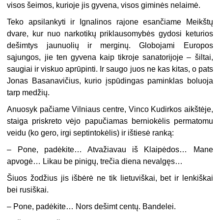
visos šeimos, kurioje jis gyvena, visos giminės nelaimė.
Teko apsilankyti ir Ignalinos rajone esančiame Meikštų
dvare, kur nuo narkotikų priklausomybės gydosi keturios
dešimtys jaunuolių ir merginų. Globojami Europos
sąjungos, jie ten gyvena kaip tikroje sanatorijoje – šiltai,
saugiai ir viskuo aprūpinti. Ir saugo juos ne kas kitas, o pats
Jonas Basanavičius, kurio įspūdingas paminklas boluoja
tarp medžių.
Anuosyk pačiame Vilniaus centre, Vinco Kudirkos aikštėje,
staiga priskreto vėjo papučiamas berniokėlis permatomu
veidu (ko gero, irgi septintokėlis) ir ištiesė ranką:
– Pone, padėkite… Atvažiavau iš Klaipėdos… Mane
apvogė… Likau be pinigų, trečia diena nevalgęs…
Šiuos žodžius jis išbėrė ne tik lietuviškai, bet ir lenkiškai
bei rusiškai.
– Pone, padėkite… Nors dešimt centų. Bandelei.