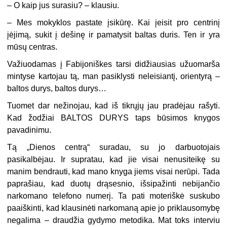
– O kaip jus surasiu? – klausiu.
– Mes mokyklos pastate įsikūrę. Kai įeisit pro centrinį
įėjimą, sukit į dešinę ir pamatysit baltas duris. Ten ir yra
mūsų centras.
Važiuodamas į Fabijoniškes tarsi didžiausias užuomarša
mintyse kartojau tą, man pasiklysti neleisiantį, orientyrą –
baltos durys, baltos durys…
Tuomet dar nežinojau, kad iš tikrųjų jau pradėjau rašyti.
Kad žodžiai BALTOS DURYS taps būsimos knygos
pavadinimu.
Tą „Dienos centrą“ suradau, su jo darbuotojais
pasikalbėjau. Ir supratau, kad jie visai nenusiteikę su
manim bendrauti, kad mano knyga jiems visai nerūpi. Tada
paprašiau, kad duotų drąsesnio, išsipažinti nebijančio
narkomano telefono numerį. Ta pati moteriškė suskubo
paaiškinti, kad klausinėti narkomaną apie jo priklausomybę
negalima – draudžia gydymo metodika. Mat toks interviu