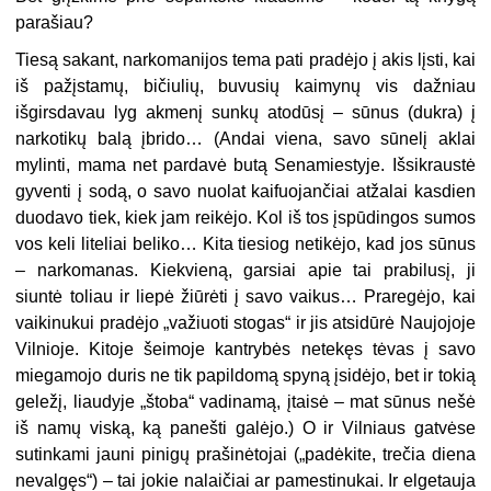
parašiau?
Tiesą sakant, narkomanijos tema pati pradėjo į akis lįsti, kai
iš pažįstamų, bičiulių, buvusių kaimynų vis dažniau
išgirsdavau lyg akmenį sunkų atodūsį – sūnus (dukra) į
narkotikų balą įbrido… (Andai viena, savo sūnelį aklai
mylinti, mama net pardavė butą Senamiestyje. Išsikraustė
gyventi į sodą, o savo nuolat kaifuojančiai atžalai kasdien
duodavo tiek, kiek jam reikėjo. Kol iš tos įspūdingos sumos
vos keli liteliai beliko… Kita tiesiog netikėjo, kad jos sūnus
– narkomanas. Kiekvieną, garsiai apie tai prabilusį, ji
siuntė toliau ir liepė žiūrėti į savo vaikus… Praregėjo, kai
vaikinukui pradėjo „važiuoti stogas“ ir jis atsidūrė Naujojoje
Vilnioje. Kitoje šeimoje kantrybės netekęs tėvas į savo
miegamojo duris ne tik papildomą spyną įsidėjo, bet ir tokią
geležį, liaudyje „štoba“ vadinamą, įtaisė – mat sūnus nešė
iš namų viską, ką panešti galėjo.) O ir Vilniaus gatvėse
sutinkami jauni pinigų prašinėtojai („padėkite, trečia diena
nevalgęs“) – tai jokie nalaičiai ar pamestinukai. Ir elgetauja