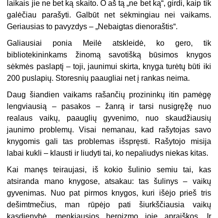
laikais jie ne bet ką skaito. O aš tą „ne bet ką“, girdi, kaip tik
galėčiau parašyti. Galbūt net sėkmingiau nei vaikams.
Geriausias to pavyzdys – „Nebaigtas dienoraštis“.
Galiausiai ponia Meilė atskleidė, ko gero, tik
bibliotekininkams žinomą savotišką būsimos knygos
sėkmės paslaptį – toji, jaunimui skirta, knyga turėtų būti iki
200 puslapių. Storesnių paaugliai net į rankas neima.
Daug šiandien vaikams rašančių prozininkų itin pamėgę
lengviausią – pasakos – žanrą ir tarsi nusigręžę nuo
realaus vaikų, paauglių gyvenimo, nuo skaudžiausių
jaunimo problemų. Visai nemanau, kad rašytojas savo
knygomis gali tas problemas išspręsti. Rašytojo misija
labai kukli – klausti ir liudyti tai, ko nepaliudys niekas kitas.
Kai manęs teiraujasi, iš kokio šulinio semiu tai, kas
atsiranda mano knygose, atsakau: tas šulinys – vaikų
gyvenimas. Nuo pat pirmos knygos, kuri išėjo prieš tris
dešimtmečius, man rūpėjo pati šiurkščiausia vaikų
kasdienybė, menkiausios heroizmo joje apraiškos. Ir