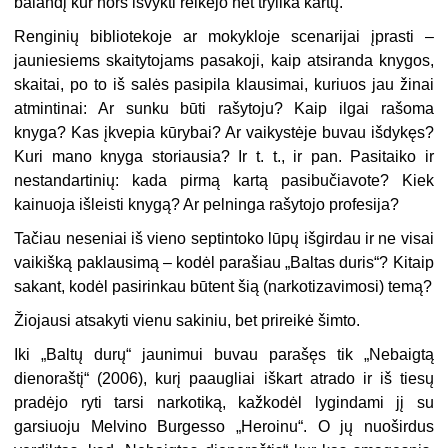
balandį kur nors išvykti reikėjo net trylika kartų.
Renginių bibliotekoje ar mokykloje scenarijai įprasti –
jauniesiems skaitytojams pasakoji, kaip atsiranda knygos,
skaitai, po to iš salės pasipila klausimai, kuriuos jau žinai
atmintinai: Ar sunku būti rašytoju? Kaip ilgai rašoma
knyga? Kas įkvepia kūrybai? Ar vaikystėje buvau išdykęs?
Kuri mano knyga storiausia? Ir t. t., ir pan. Pasitaiko ir
nestandartinių: kada pirmą kartą pasibučiavote? Kiek
kainuoja išleisti knygą? Ar pelninga rašytojo profesija?
Tačiau neseniai iš vieno septintoko lūpų išgirdau ir ne visai
vaikišką paklausimą – kodėl parašiau „Baltas duris“? Kitaip
sakant, kodėl pasirinkau būtent šią (narkotizavimosi) temą?
Žiojausi atsakyti vienu sakiniu, bet prireikė šimto.
Iki „Baltų durų“ jaunimui buvau parašęs tik „Nebaigtą
dienoraštį“ (2006), kurį paaugliai iškart atrado ir iš tiesų
pradėjo ryti tarsi narkotiką, kažkodėl lygindami jį su
garsiuoju Melvino Burgesso „Heroinu“. O jų nuoširdus