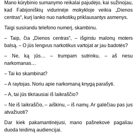
Mano kūrybinio sumanymo reikalai pajudėjo, kai sužinojau,
kad Fabijoniškių vidurinėje mokykloje veikia „Dienos
centras“, kurį lanko nuo narkotikų priklausantys asmenys.
Taigi susirandu telefono numerį, skambinu.
– Taip, čia „Dienos centras“, – išgirstu malonų moters
balsą. – O jūs lengvus narkotikus vartojat ar jau badotės?
– Ne, ką jūs… – trumpam sutrinku, – aš nesu
narkomanas…
– Tai ko skambinat?
– A raytojas. Noriu apie narkomaną knygą parašyti.
– A, tai jūs tikriausiai iš laikraščio?
– Ne iš laikraščio, – aiškinu, – iš namų. Ar galėčiau pas jus
atvažiuoti?
Dar kiek pakamantinėjusi, mano pašnekovė pagaliau
duoda leidimą audiencijai.