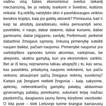
vadinu visą šalies ekonominius svertus laikantį
mechanizmą, be jo nebūtų tvarkomi ir švietimo, kultūros
reikalai. Ką reikštų valstybės ūkio ir paveldosaugos veiklos
bendros kryptys, kaip jos galėtų atsiverti? Pirmiausia, kad ir
kaip tai atrodytų paradoksalu, reikia persvarstyti seno,
paveldėto, ir naujo, dabar statomo, dabar kuriamo, dabar
gaminamo, dabar įsigyjamo, santykį. Performuoti, perkeisti
dabartinio žmogaus sąmonę, linkusią pirmenybę suteikti
naujam daiktui, pačiam naujumui. Pirmenybė naujumui yra
vartotojiškos sąmonės turinio akcentas, vartojimas, be
abejonės, skatina gamybą, kuri yra ekonomikos variklis.
Bet ar iš tiesų neįmanoma labiau atsigręžti į to, kas sena,
kas paveldėta, pritaikymą naujoms reikmėms, tuo pačiu
veiksmu atnaujinant pačių žmogaus reikmių suvokimą?
Kartais juk žengiami netikėti žingsniai – kaip, sakysime,
apleistų, nebeveikiančių gamyklų patalpų atidavimas
gyvenamųjų patalpų poreikiams, sukuriant terpę mažiau
pasiturinčių, daugiausia jaunų šeimų kūrybinei vaizduotei.
O kita pusė – kiek Lietuvoje turime brangiai kainavusių