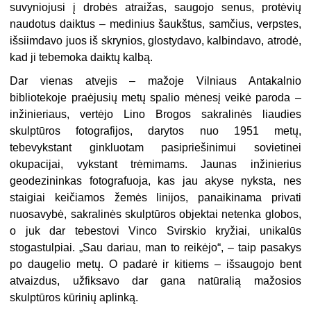
suvyniojusi į drobės atraižas, saugojo senus, protėvių
naudotus daiktus – medinius šaukštus, samčius, verpstes,
išsiimdavo juos iš skrynios, glostydavo, kalbindavo, atrodė,
kad ji tebemoka daiktų kalbą.
Dar vienas atvejis – mažoje Vilniaus Antakalnio
bibliotekoje praėjusių metų spalio mėnesį veikė paroda –
inžinieriaus, vertėjo Lino Brogos sakralinės liaudies
skulptūros fotografijos, darytos nuo 1951 metų,
tebevykstant ginkluotam pasipriešinimui sovietinei
okupacijai, vykstant trėmimams. Jaunas inžinierius
geodezininkas fotografuoja, kas jau akyse nyksta, nes
staigiai keičiamos žemės linijos, panaikinama privati
nuosavybė, sakralinės skulptūros objektai netenka globos,
o juk dar tebestovi Vinco Svirskio kryžiai, unikalūs
stogastulpiai. „Sau dariau, man to reikėjo“, – taip pasakys
po daugelio metų. O padarė ir kitiems – išsaugojo bent
atvaizdus, užfiksavo dar gana natūralią mažosios
skulptūros kūrinių aplinką.