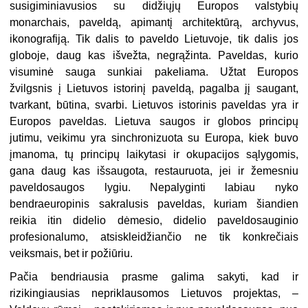
susigiminiavusios su didžiųjų Europos valstybių
monarchais, paveldą, apimantį architektūrą, archyvus,
ikonografiją. Tik dalis to paveldo Lietuvoje, tik dalis jos
globoje, daug kas išvežta, negrąžinta. Paveldas, kurio
visuminė sauga sunkiai pakeliama. Užtat Europos
žvilgsnis į Lietuvos istorinį paveldą, pagalba jį saugant,
tvarkant, būtina, svarbi. Lietuvos istorinis paveldas yra ir
Europos paveldas. Lietuva saugos ir globos principų
jutimu, veikimu yra sinchronizuota su Europa, kiek buvo
įmanoma, tų principų laikytasi ir okupacijos sąlygomis,
gana daug kas išsaugota, restauruota, jei ir žemesniu
paveldosaugos lygiu. Nepalyginti labiau nyko
bendraeuropinis sakralusis paveldas, kuriam šiandien
reikia itin didelio dėmesio, didelio paveldosauginio
profesionalumo, atsiskleidžiančio ne tik konkrečiais
veiksmais, bet ir požiūriu.
Pačia bendriausia prasme galima sakyti, kad ir
rizikingiausias nepriklausomos Lietuvos projektas, –