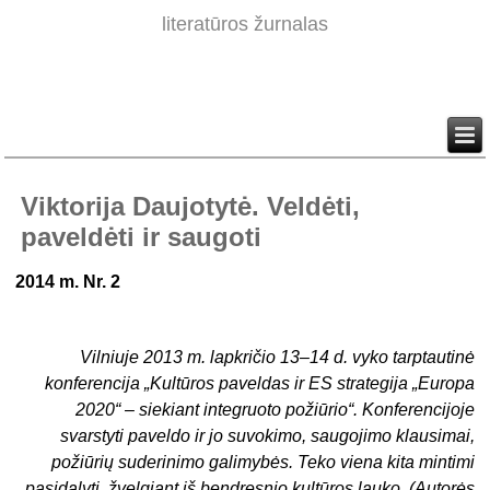
literatūros žurnalas
Viktorija Daujotytė. Veldėti,
paveldėti ir saugoti
2014 m. Nr. 2
Vilniuje 2013 m. lapkričio 13–14 d. vyko tarptautinė
konferencija „Kultūros paveldas ir ES strategija „Europa
2020“ – siekiant integruoto požiūrio“. Konferencijoje
svarstyti paveldo ir jo suvokimo, saugojimo klausimai,
požiūrių suderinimo galimybės. Teko viena kita mintimi
pasidalyti, žvelgiant iš bendresnio kultūros lauko. (Autorės