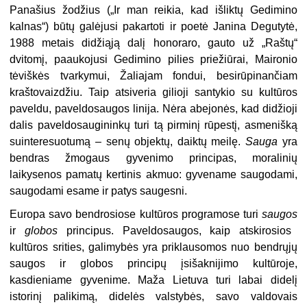
Panašius žodžius („Ir man reikia, kad išliktų Gedimino
kalnas“) būtų galėjusi pakartoti ir poetė Janina Degutytė,
1988 metais didžiąją dalį honoraro, gauto už „Raštų“
dvitomį, paaukojusi Gedimino pilies priežiūrai, Maironio
tėviškės tvarkymui, Žaliajam fondui, besirūpinančiam
kraštovaizdžiu. Taip atsiveria gilioji santykio su kultūros
paveldu, paveldosaugos linija. Nėra abejonės, kad didžioji
dalis paveldosaugininkų turi tą pirminį rūpestį, asmenišką
suinteresuotumą – senų objektų, daiktų meilę.
Sauga
yra
bendras žmogaus gyvenimo principas, moralinių
laikysenos pamatų kertinis akmuo: gyvename saugodami,
saugodami esame ir patys saugesni.
Europa savo bendrosiose kultūros programose turi
saugos
ir
globos
principus. Paveldosaugos, kaip atskirosios
kultūros srities, galimybės yra priklausomos nuo bendrųjų
saugos ir globos principų įsišaknijimo kultūroje,
kasdieniame gyvenime. Maža Lietuva turi labai didelį
istorinį palikimą, didelės valstybės, savo valdovais