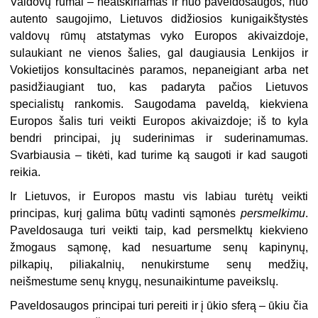
Valdovų rūmai – neatskiriamas ir nuo paveldosaugos, nuo
autento saugojimo, Lietuvos didžiosios kunigaikštystės
valdovų rūmų atstatymas vyko Europos akivaizdoje,
sulaukiant ne vienos šalies, gal daugiausia Lenkijos ir
Vokietijos konsultacinės paramos, nepaneigiant arba net
pasidžiaugiant tuo, kas padaryta pačios Lietuvos
specialistų rankomis. Saugodama paveldą, kiekviena
Europos šalis turi veikti Europos akivaizdoje; iš to kyla
bendri principai, jų suderinimas ir suderinamumas.
Svarbiausia – tikėti, kad turime ką saugoti ir kad saugoti
reikia.
Ir Lietuvos, ir Europos mastu vis labiau turėtų veikti
principas, kurį galima būtų vadinti sąmonės
persmelkimu
.
Paveldosauga turi veikti taip, kad persmelktų kiekvieno
žmogaus sąmonę, kad nesuartume senų kapinynų,
pilkapių, piliakalnių, nenukirstume senų medžių,
neišmestume senų knygų, nesunaikintume paveikslų.
Paveldosaugos principai turi pereiti ir į ūkio sferą – ūkiu čia