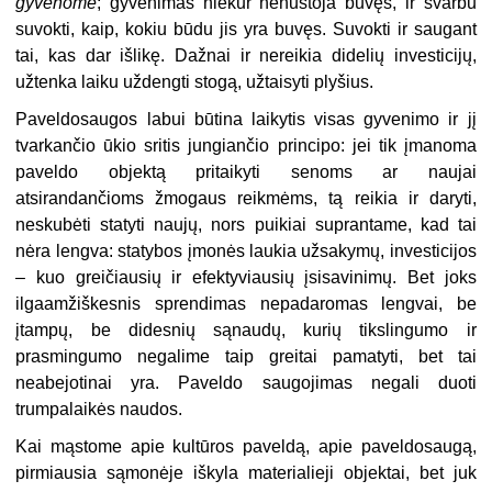
gyvenome
; gyvenimas niekur nenustoja buvęs, ir svarbu
suvokti, kaip, kokiu būdu jis yra buvęs. Suvokti ir saugant
tai, kas dar išlikę. Dažnai ir nereikia didelių investicijų,
užtenka laiku uždengti stogą, užtaisyti plyšius.
Paveldosaugos labui būtina laikytis visas gyvenimo ir jį
tvarkančio ūkio sritis jungiančio principo: jei tik įmanoma
paveldo objektą pritaikyti senoms ar naujai
atsirandančioms žmogaus reikmėms, tą reikia ir daryti,
neskubėti statyti naujų, nors puikiai suprantame, kad tai
nėra lengva: statybos įmonės laukia užsakymų, investicijos
– kuo greičiausių ir efektyviausių įsisavinimų. Bet joks
ilgaamžiškesnis sprendimas nepadaromas lengvai, be
įtampų, be didesnių sąnaudų, kurių tikslingumo ir
prasmingumo negalime taip greitai pamatyti, bet tai
neabejotinai yra. Paveldo saugojimas negali duoti
trumpalaikės naudos.
Kai mąstome apie kultūros paveldą, apie paveldosaugą,
pirmiausia sąmonėje iškyla materialieji objektai, bet juk