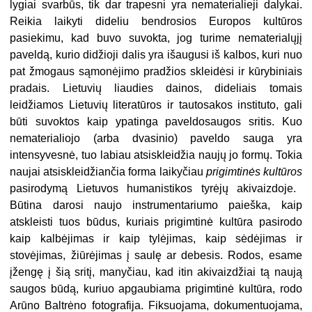
lygiai svarbūs, tik dar trapesni yra nematerialieji dalykai.
Reikia laikyti dideliu bendrosios Europos kultūros
pasiekimu, kad buvo suvokta, jog turime nematerialųjį
paveldą, kurio didžioji dalis yra išaugusi iš kalbos, kuri nuo
pat žmogaus sąmonėjimo pradžios skleidėsi ir kūrybiniais
pradais. Lietuvių liaudies dainos, dideliais tomais
leidžiamos Lietuvių literatūros ir tautosakos instituto, gali
būti suvoktos kaip ypatinga paveldosaugos sritis. Kuo
nematerialiojo (arba dvasinio) paveldo sauga yra
intensyvesnė, tuo labiau atsiskleidžia naujų jo formų. Tokia
naujai atsiskleidžiančia forma laikyčiau
prigimtinės kultūros
pasirodymą Lietuvos humanistikos tyrėjų akivaizdoje.
Būtina darosi naujo instrumentariumo paieška, kaip
atskleisti tuos būdus, kuriais prigimtinė kultūra pasirodo
kaip kalbėjimas ir kaip tylėjimas, kaip sėdėjimas ir
stovėjimas, žiūrėjimas į saulę ar debesis. Rodos, esame
įžengę į šią sritį, manyčiau, kad itin akivaizdžiai tą naują
saugos būdą, kuriuo apgaubiama prigimtinė kultūra, rodo
Arūno Baltrėno fotografija. Fiksuojama, dokumentuojama,