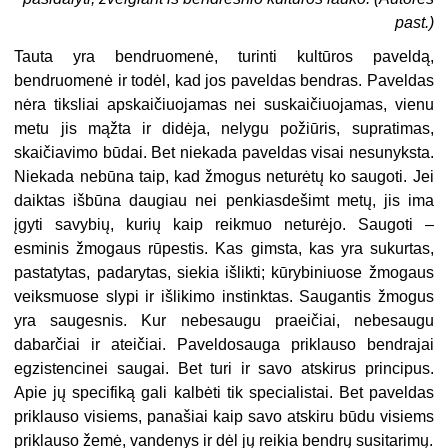
past.)
Tauta yra bendruomenė, turinti kultūros paveldą,
bendruomenė ir todėl, kad jos paveldas bendras. Paveldas
nėra tiksliai apskaičiuojamas nei suskaičiuojamas, vienu
metu jis mąžta ir didėja, nelygu požiūris, supratimas,
skaičiavimo būdai. Bet niekada paveldas visai nesunyksta.
Niekada nebūna taip, kad žmogus neturėtų ko saugoti. Jei
daiktas išbūna daugiau nei penkiasdešimt metų, jis ima
įgyti savybių, kurių kaip reikmuo neturėjo. Saugoti –
esminis žmogaus rūpestis. Kas gimsta, kas yra sukurtas,
pastatytas, padarytas, siekia išlikti; kūrybiniuose žmogaus
veiksmuose slypi ir išlikimo instinktas. Saugantis žmogus
yra saugesnis. Kur nebesaugu praeičiai, nebesaugu
dabarčiai ir ateičiai. Paveldosauga priklauso bendrajai
egzistencinei saugai. Bet turi ir savo atskirus principus.
Apie jų specifiką gali kalbėti tik specialistai. Bet paveldas
priklauso visiems, panašiai kaip savo atskiru būdu visiems
priklauso žemė, vandenys ir dėl jų reikia bendrų susitarimų.