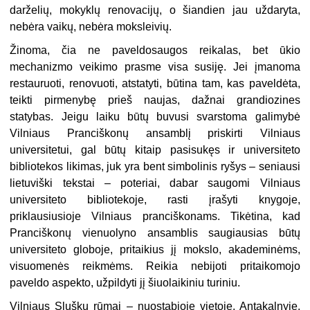
darželių, mokyklų renovacijų, o šiandien jau uždaryta,
nebėra vaikų, nebėra moksleivių.
Žinoma, čia ne paveldosaugos reikalas, bet ūkio
mechanizmo veikimo prasme visa susiję. Jei įmanoma
restauruoti, renovuoti, atstatyti, būtina tam, kas paveldėta,
teikti pirmenybę prieš naujas, dažnai grandiozines
statybas. Jeigu laiku būtų buvusi svarstoma galimybė
Vilniaus Pranciškonų ansamblį priskirti Vilniaus
universitetui, gal būtų kitaip pasisukęs ir universiteto
bibliotekos likimas, juk yra bent simbolinis ryšys – seniausi
lietuviški tekstai – poteriai, dabar saugomi Vilniaus
universiteto bibliotekoje, rasti įrašyti knygoje,
priklausiusioje Vilniaus pranciškonams. Tikėtina, kad
Pranciškonų vienuolyno ansamblis saugiausias būtų
universiteto globoje, pritaikius jį mokslo, akademinėms,
visuomenės reikmėms. Reikia nebijoti pritaikomojo
paveldo aspekto, užpildyti jį šiuolaikiniu turiniu.
Vilniaus Sluškų rūmai – nuostabioje vietoje, Antakalnyje,