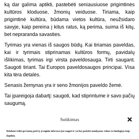
ką dar galima aptikti, pastebėti seniausiuose prigimtinės
kultūros kloduose, žmonių veiduose. Tiriama, kaip
prigimtinė kultūra, būdama vietos kultūra, neužsidaro
savyje, kaip pereina į kitus ratus, ką perima, suima iš kitų,
bet nepraranda savasties.
Tyrimas yra vienas iš saugos būdų. Kai tiriamas paveldas,
kai ir tyrimais stiprinamas kultūros formų, pavidalų
išlikimas, tyrimas irgi virsta paveldosauga. Tirti saugant.
Saugoti tiriant. Tai Europos paveldosaugos principai. Visa
kita tėra detalės.
Senasis žemynas yra ir seno žmonijos paveldo žemė.
Tai įpareigoja dabartį: saugoti, kad stiprintume ir savo pačių
saugumą.
Sutikimas
Siekdami teikti geriausią patirtį, įrenginio informacijai saugoti ir (arba) pasiekti naudojame tokias technologijas kaip
slapukus.