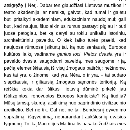
atsigręžę į Nerį. Dabar ten glaudžiasi Lietuvos muzikos ir
teatro akademija, ar nereiktų galvoti, kad rūmai ir galėtų
būti pritaikyti akademiniam, edukaciniam naudojimui; gali
būti, kad naujus, šiuolaikinius rūmus pastatyti pigiau ir būti
juose patogiau, bet ką daryti su tokiu unikaliu istoriniu,
architektūriniu paveldu. O kiek laiko turės praeiti, kad
naujuose rūmuose įsikurtų tai, ką nuo seniausių Europos
kultūros laikų vadiname
genius loci
.
Vietos dvasia
yra ir
paveldo dvasia, saugodami paveldą, mes saugome ir ją,
pačią efemeriškiausią iš visų žmogaus patirčių: nežinome,
kas tai yra, o žinome, kad yra. Nėra, o ir yra, – tai sudaro
slapčiausią ir giliausią žmogaus sąmonės teritoriją. Ką
reiškia kokia dar išlikusi lietuvių dūminė pirkelė jau
išblizgintos, renovuotos Europos kontekste? Ką liudija?
Mūsų tamsą, skurdą, atsilikimą nuo pagrindinio civilizacinio
greitkelio. Bet ne tik. Gal net ne tai. Bendresnį gyvenimo
supratimą, išgyvenimą, neprarandant aukštesnių dvasios
lygmenų. To, ką Marcelijus Martinaitis pasako žodžiais
mes