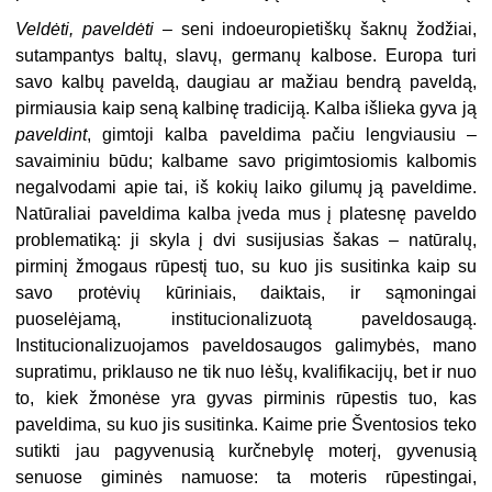
Veldėti, paveldėti
– seni indoeuropietiškų šaknų žodžiai,
sutampantys baltų, slavų, germanų kalbose. Europa turi
savo kalbų paveldą, daugiau ar mažiau bendrą paveldą,
pirmiausia kaip seną kalbinę tradiciją. Kalba išlieka gyva ją
paveldint
, gimtoji kalba paveldima pačiu lengviausiu –
savaiminiu būdu; kalbame savo prigimtosiomis kalbomis
negalvodami apie tai, iš kokių laiko gilumų ją paveldime.
Natūraliai paveldima kalba įveda mus į platesnę paveldo
problematiką: ji skyla į dvi susijusias šakas – natūralų,
pirminį žmogaus rūpestį tuo, su kuo jis susitinka kaip su
savo protėvių kūriniais, daiktais, ir sąmoningai
puoselėjamą, institucionalizuotą paveldosaugą.
Institucionalizuojamos paveldosaugos galimybės, mano
supratimu, priklauso ne tik nuo lėšų, kvalifikacijų, bet ir nuo
to, kiek žmonėse yra gyvas pirminis rūpestis tuo, kas
paveldima, su kuo jis susitinka. Kaime prie Šventosios teko
sutikti jau pagyvenusią kurčnebylę moterį, gyvenusią
senuose giminės namuose: ta moteris rūpestingai,