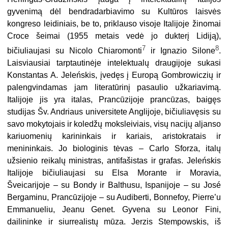
gyvenimą dėl bendradarbiavimo su Kultūros laisvės
kongreso leidiniais, be to, priklauso visoje Italijoje žinomai
Croce šeimai (1955 metais vedė jo dukterį Lidiją),
7
8
bičiuliaujasi su Nicolo Chiaromonti
ir Ignazio Silone
.
Laisviausiai tarptautinėje intelektualų draugijoje sukasi
Konstantas A. Jeleńskis, įvedęs į Europą Gombrowiczių ir
palengvindamas jam literatūrinį pasaulio užkariavimą.
Italijoje jis yra italas, Prancūzijoje prancūzas, baigęs
studijas Šv. Andriaus universitete Anglijoje, bičiuliavęsis su
savo mokytojais ir koledžų moksleiviais, visų nacijų aljanso
kariuomenių karininkais ir kariais, aristokratais ir
menininkais. Jo biologinis tėvas – Carlo Sforza, italų
užsienio reikalų ministras, antifašistas ir grafas. Jeleńskis
Italijoje bičiuliaujasi su Elsa Morante ir Moravia,
Šveicarijoje – su Bondy ir Balthusu, Ispanijoje – su José
Bergaminu, Prancūzijoje – su Audiberti, Bonnefoy, Pierre’u
Emmanueliu, Jeanu Genet. Gyvena su Leonor Fini,
dailininke ir siurrealistų mūza. Jerzis Stempowskis, iš