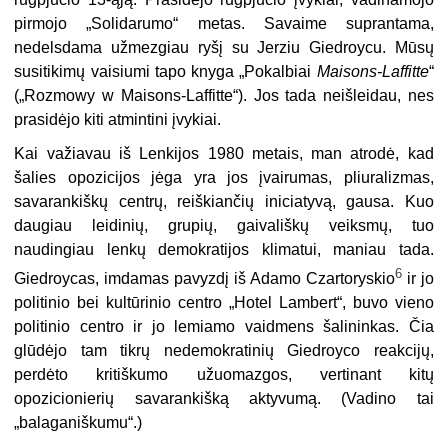
pirmojo „Solidarumo“ metas. Savaime suprantama,
nedelsdama užmezgiau ryšį su Jerziu Giedroycu. Mūsų
susitikimų vaisiumi tapo knyga „Pokalbiai
Maisons-Laffitte
“
(„Rozmowy w Maisons-Laffitte“). Jos tada neišleidau, nes
prasidėjo kiti atmintini įvykiai.
Kai važiavau iš Lenkijos 1980 metais, man atrodė, kad
šalies opozicijos jėga yra jos įvairumas, pliuralizmas,
savarankiškų centrų, reiškiančių iniciatyvą, gausa. Kuo
daugiau leidinių, grupių, gaivališkų veiksmų, tuo
naudingiau lenkų demokratijos klimatui, maniau tada.
6
Giedroycas, imdamas pavyzdį iš Adamo Czartoryskio
ir jo
politinio bei kultūrinio centro „Hotel Lambert“, buvo vieno
politinio centro ir jo lemiamo vaidmens šalininkas. Čia
glūdėjo tam tikrų nedemokratinių Giedroyco reakcijų,
perdėto kritiškumo užuomazgos, vertinant kitų
opozicionierių savarankišką aktyvumą. (Vadino tai
„balaganiškumu“.)