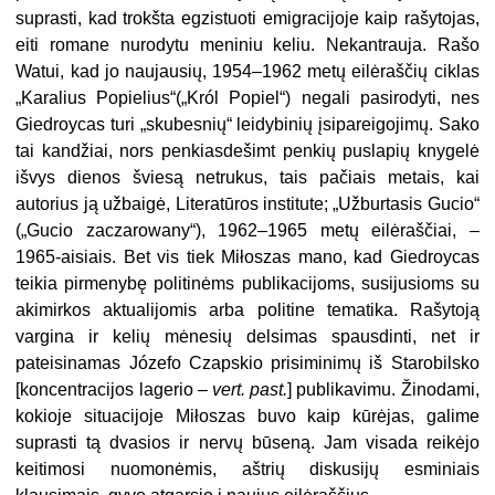
suprasti, kad trokšta egzistuoti emigracijoje kaip rašytojas,
eiti romane nurodytu meniniu keliu. Nekantrauja. Rašo
Watui, kad jo naujausių, 1954–1962 metų eilėraščių ciklas
„Karalius Popielius“(„Król Popiel“) negali pasirodyti, nes
Giedroycas turi „skubesnių“ leidybinių įsipareigojimų. Sako
tai kandžiai, nors penkiasdešimt penkių puslapių knygelė
išvys dienos šviesą netrukus, tais pačiais metais, kai
autorius ją užbaigė, Literatūros institute; „Užburtasis Gucio“
(„Gucio zaczarowany“), 1962–1965 metų eilėraščiai, –
1965-aisiais. Bet vis tiek Miłoszas mano, kad Giedroycas
teikia pirmenybę politinėms publikacijoms, susijusioms su
akimirkos aktualijomis arba politine tematika. Rašytoją
vargina ir kelių mėnesių delsimas spausdinti, net ir
pateisinamas Józefo Czapskio prisiminimų iš Starobilsko
[koncentracijos lagerio –
vert. past.
] publikavimu. Žinodami,
kokioje situacijoje Miłoszas buvo kaip kūrėjas, galime
suprasti tą dvasios ir nervų būseną. Jam visada reikėjo
keitimosi nuomonėmis, aštrių diskusijų esminiais