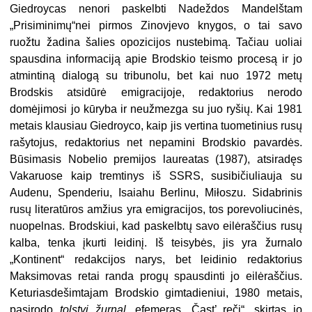
Giedroycas nenori paskelbti Nadeždos Mandelštam
„Prisiminimų“nei pirmos Zinovjevo knygos, o tai savo
ruožtu žadina šalies opozicijos nustebimą. Tačiau uoliai
spausdina informaciją apie Brodskio teismo procesą ir jo
atmintiną dialogą su tribunolu, bet kai nuo 1972 metų
Brodskis atsidūrė emigracijoje, redaktorius nerodo
domėjimosi jo kūryba ir neužmezga su juo ryšių. Kai 1981
metais klausiau Giedroyco, kaip jis vertina tuometinius rusų
rašytojus, redaktorius net nepamini Brodskio pavardės.
Būsimasis Nobelio premijos laureatas (1987), atsiradęs
Vakaruose kaip tremtinys iš SSRS, susibičiuliauja su
Audenu, Spenderiu, Isaiahu Berlinu, Miłoszu. Sidabrinis
rusų literatūros amžius yra emigracijos, tos porevoliucinės,
nuopelnas. Brodskiui, kad paskelbtų savo eilėraščius rusų
kalba, tenka įkurti leidinį. Iš teisybės, jis yra žurnalo
„Kontinent“ redakcijos narys, bet leidinio redaktorius
Maksimovas retai randa progų spausdinti jo eilėraščius.
Keturiasdešimtajam Brodskio gimtadieniui, 1980 metais,
pasirodo
tolstyj žurnal,
efemeras „Čast’ reči“, skirtas jo