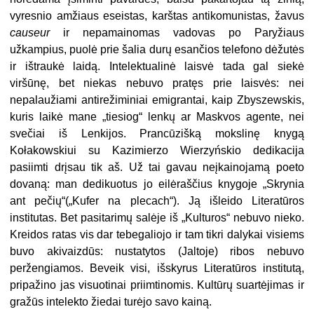
vyresnio amžiaus eseistas, karštas antikomunistas, žavus
causeur
ir nepamainomas vadovas po Paryžiaus
užkampius, puolė prie šalia durų esančios telefono dėžutės
ir ištraukė laidą. Intelektualinė laisvė tada gal siekė
viršūnę, bet niekas nebuvo pratęs prie laisvės: nei
nepalaužiami antirežiminiai emigrantai, kaip Zbyszewskis,
kuris laikė mane „tiesiog“ lenkų ar Maskvos agente, nei
svečiai iš Lenkijos. Prancūzišką mokslinę knygą
Kołakowskiui su Kazimierzo Wierzyńskio dedikacija
pasiimti drįsau tik aš. Už tai gavau neįkainojamą poeto
dovaną: man dedikuotus jo eilėraščius knygoje „Skrynia
ant pečių“(„Kufer na plecach“). Ją išleido Literatūros
institutas. Bet pasitarimų salėje iš „Kulturos“ nebuvo nieko.
Kreidos ratas vis dar tebegaliojo ir tam tikri dalykai visiems
buvo akivaizdūs: nustatytos (Jaltoje) ribos nebuvo
peržengiamos. Beveik visi, išskyrus Literatūros institutą,
pripažino jas visuotinai priimtinomis. Kultūrų suartėjimas ir
gražūs intelekto žiedai turėjo savo kainą.