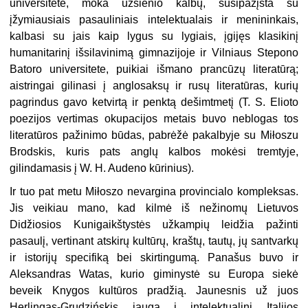
universitete, moka užsienio kalbų, susipažįsta su
įžymiausiais pasauliniais intelektualais ir menininkais,
kalbasi su jais kaip lygus su lygiais, įgijęs klasikinį
humanitarinį išsilavinimą gimnazijoje ir Vilniaus Stepono
Batoro universitete, puikiai išmano prancūzų literatūrą;
aistringai gilinasi į anglosaksų ir rusų literatūras, kurių
pagrindus gavo ketvirtą ir penktą dešimtmetį (T. S. Elioto
poezijos vertimas okupacijos metais buvo neblogas tos
literatūros pažinimo būdas, pabrėžė pakalbyje su Miłoszu
Brodskis, kuris pats anglų kalbos mokėsi tremtyje,
gilindamasis į W. H. Audeno kūrinius).
Ir tuo pat metu Miłoszo nevargina provincialo kompleksas.
Jis veikiau mano, kad kilmė iš nežinomų Lietuvos
Didžiosios Kunigaikštystės užkampių leidžia pažinti
pasaulį, vertinant atskirų kultūrų, kraštų, tautų, jų santvarkų
ir istorijų specifiką bei skirtingumą. Panašus buvo ir
Aleksandras Watas, kurio giminystė su Europa siekė
beveik Knygos kultūros pradžią. Jaunesnis už juos
Herlingas-Grudzińskis įauga į intelektualinį Italijos