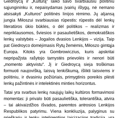
Giedroycą ir „Kulturą“ laiko savo svarbiausiu politiniu
sąjungininku ir, nepaisydamas įvairių išlygų, nė nemano
atsisakyti „Kulturos“ politinės linijos rėmimo. Jų aljansą
jungia Miłoszui svarbiausias rūpestis: rūpestis dėl lenkų
literatūros ūkio būklės, o dėl politikos – realizmas ir
nepriklausomos, šviesios ir pasaulietiškos, demokratiškos
lenkų valstybės – Jogailos dvasios Lenkijos – vizija. Taip
pat Giedroyco domėjimasis Rytų žemėmis, Miłoszo gimtąja
Europa. Kitoks yra Gombrowiczius, kuris apskritai
nepripažįsta rašytojo tarnystės prievolės ir nenori būti
„momento aktyvistu“. Jį ir Giedroycą sieja troškimas
formuoti naujovišką, laisvą lenkiškumą, išlikti laisviems ir
politiniu, ir dvasiniu požiūriais, primygtinis poreikis plėsti
lenkų pažintinės ir intelektinės minties horizontus.
Tatai yra svarbus lenkų naujųjų laikų kultūros formavimosi
momentas: ji privalo būti pasaulietiška, tolerantiška, atvira
– tai akivaizdžios išvados, paremtos antrosios Lenkijos
Respublikos patyrimu. Viena konkliuzija, palyginus su
prieškariu ir lenkų inteligentijos laicizacijos tradicija, yra