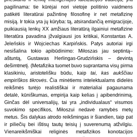
pagilinama: tie kūrėjai nori vietoje politinio vaidmens
patikėti literatūrai pažintinę filosofinę ir net metafizinę
misiją. Ir tokia yra jų kūryba: tą, atsirandančią emigracijoje,
puikiausią lenkų XX amžiaus literatūrą ilgainiui metafizine
literatūra pavadina įžvalgiausi jos kritikai, Konstantas A.
Jeleńskis ir Wojciechas Karpińskis. Patys autoriai irgi
nesišalina tokio apibūdinimo: Miłoszas jau septintą–
aštuntą, Gustawas Herlingas-Grudzińskis – devintą
dešimtmetį. (Metafizika tuomet buvo suprantama visų pirma
klasikiniu, aristotelišku būdu, kaip
tai, kas aukščiau
empiriškos tikrovės
. Čia minėtiems intelektualams didelės
reikšmės turėjo realistiškai ir materialiai pagaunama
detalė, kūniškumas, empirija kaip kelias į apibendrinimą.
Ginčas dėl universalijų, tai yra „individualaus“ visumos
suvokimo specifikos, Miłoszui nedavė ramybės metų
metus. Šis dalykas atrodo reikšmingas ir šiandien, taip pat
ir piliečių bei ištisų tautų teisių į suverenumą atžvilgiu.
Vienareikšmiškai religinės metafizikos konotacijos