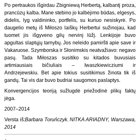
Po pertraukos išgirdau Zbigniewą Herbertą, kalbantį proza,
prancūzų kalba. Mane stebino jo kalbėjimo būdas, elgesys,
didelis, lyg valdininko, portfelis, su kuriuo nesiskyrė. Po
daugelio metų iš Miłoszo laiškų Herbertui sužinojau, kad
tuomet jis išgyveno gilų nervinį lūžį. Lenkijoje buvo
apgultas slaptųjų tarnybų. Jos neleido pamiršti apie save ir
Vakaruose. Szymborska ir Słonimskis neatvažiavo: negavo
pasų. Tada Miłoszas susitiko su kitados buvusiais
artimiausiais bičiuliais – Iwaszkiewicziumi ir
Andrzejewskiu. Bet apie tokius susitikimus žinota tik iš
gandų. Tai vis dar buvo budriai saugomos paslaptys.
Konvergencijos teoriją sužlugdė priežodinė plikų faktų
jėga.
2007–2014
Versta iš:
Barbara Toruńczyk. NITKA ARIADNY, Warszawa,
2014