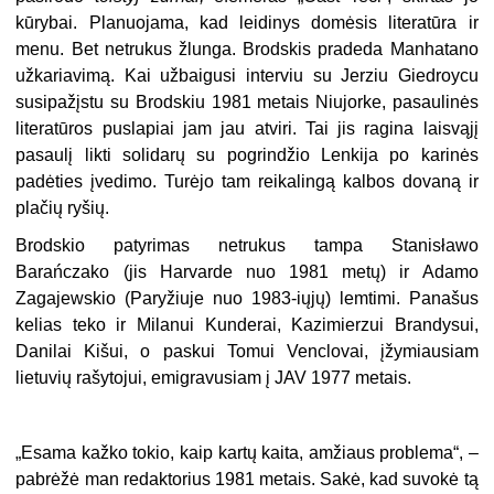
kūrybai. Planuojama, kad leidinys domėsis literatūra ir
menu. Bet netrukus žlunga. Brodskis pradeda Manhatano
užkariavimą. Kai užbaigusi interviu su Jerziu Giedroycu
susipažįstu su Brodskiu 1981 metais Niujorke, pasaulinės
literatūros puslapiai jam jau atviri. Tai jis ragina laisvąjį
pasaulį likti solidarų su pogrindžio Lenkija po karinės
padėties įvedimo. Turėjo tam reikalingą kalbos dovaną ir
plačių ryšių.
Brodskio patyrimas netrukus tampa Stanisławo
Barańczako (jis Harvarde nuo 1981 metų) ir Adamo
Zagajewskio (Paryžiuje nuo 1983-iųjų) lemtimi. Panašus
kelias teko ir Milanui Kunderai, Kazimierzui Brandysui,
Danilai Kišui, o paskui Tomui Venclovai, įžymiausiam
lietuvių rašytojui, emigravusiam į JAV 1977 metais.
„Esama kažko tokio, kaip kartų kaita, amžiaus problema“, –
pabrėžė man redaktorius 1981 metais. Sakė, kad suvokė tą