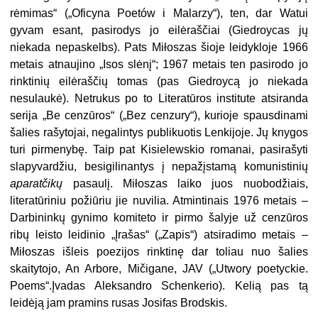
rėmimas“ („Oficyna Poetów i Malarzy“), ten, dar Watui
gyvam esant, pasirodys jo eilėraščiai (Giedroycas jų
niekada nepaskelbs). Pats Miłoszas šioje leidykloje 1966
metais atnaujino „Isos slėnį“; 1967 metais ten pasirodo jo
rinktinių eilėraščių tomas (pas Giedroycą jo niekada
nesulaukė). Netrukus po to Literatūros institute atsiranda
serija „Be cenzūros“ („Bez cenzury“), kurioje spausdinami
šalies rašytojai, negalintys publikuotis Lenkijoje. Jų knygos
turi pirmenybę. Taip pat Kisielewskio romanai, pasirašyti
slapyvardžiu, besigilinantys į nepažįstamą komunistinių
aparatčikų
pasaulį. Miłoszas laiko juos nuobodžiais,
literatūriniu požiūriu jie nuvilia. Atmintinais 1976 metais –
Darbininkų gynimo komiteto ir pirmo šalyje už cenzūros
ribų leisto leidinio „Įrašas“ („Zapis“) atsiradimo metais –
Miłoszas išleis poezijos rinktinę dar toliau nuo šalies
skaitytojo, An Arbore, Mičigane, JAV („Utwory poetyckie.
Poems“.Įvadas Aleksandro Schenkerio). Kelią pas tą
leidėją jam pramins rusas Josifas Brodskis.