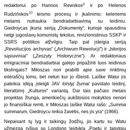
9
redaktoriui po Hannos Rewskos
ir po Helenos
10
Rudzińskos
teismo procesų ir įkalinimo; keleriems
metams nutraukia bendradarbiavimą su leidiniu.
Giedroycas įkuria seriją „Dokumenty“, kurioje spausdina
netgi jugoslavų komunistų tekstus, revizionistinius SSKP ir
SSRS politikos atžvilgiu. Taip pat įsteigia seriją
„Revoliucijos archyvas“ („Archiwum Rewolucji“) ir „Istorijos
sąsiuviniai“ („Zeszyty Historyczne“). Ar redaktoriaus
emigraciniai bendradarbiai galėjo pripažinti tuos leidinius
tikslingais? Miłoszas nori prabilti apie save rinktinių
eilėraščių tomu, bet neturi kur jo išleisti. Laiške Watui jis
pateikia idėją įsteigti JAV
tolstyj žurnal
pavidalo leidinį,
literatūrinį „Kulturos“ variantą. Dar tais pačiais metais
projektas žlunga, amerikiečių aukštosios mokyklos nenori
jo finansiškai remti, ir Miłoszas laiške Watui rašo: „
Summa
summarum,
Giedroycu reikia žavėtis, nes jis yra“ (1966).
Nepaisant tų lyg ir taikingų žodžių, jis kartu su Watu
užmezga ryšius su Londono leidykla „Poetų ir tapytojų