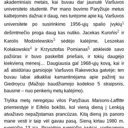
akademiniais metais, kai buvau dar jaunutė Varšuvos
universiteto studentė. Per mano buvimo Paryžiuje metus
kalbėjomės dažnai ir daug, nes turėjome apie ką. Varšuvos
1
universitete po susirinkimo 1956-ųjų spalio įvykių
2
dešimtmečio proga daug kas nutiko. Jacekas Kurońis
ir
3
Karolis Modzelewskis
sėdėjo kalėjime, Leszekas
4
5
Kołakowskis
ir Krzysztofas Pomianas
atskleidė savo
pažiūras ir buvo paskelbti priešais, ir tokių daugėjo
kiekvieną mėnesį… Daugiausia gal 1968-ųjų kovą, kai ir
aš atsidūriau garsiojoje Varšuvos Rakevecka gatvėje; ten
buvau labai atkakliai kamantinėjama apie pažintį su
Giedroycu (Mažojo baudžiamojo kodekso 5 straipsnis,
bausmė – nuo penkerių metų kalėjimo).
Trylika metų neregėjau vilos Paryžiaus
Maisons-Laffitte
priemiestyje ir Eifelio bokšto, kol vieną dieną į Lenkiją
atvažiavo nepažįstamas prancūzas. Kitą dieną jis panoro
mane vesti ir taip vėl gavau pasą. Sieną kirtau 1980 m.
rugpjūčio 13-ąją. Prasidėjo rugpjūčio įvykiai, vadinamojo