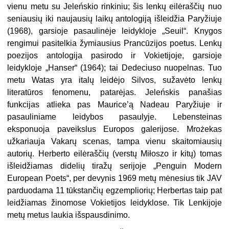
vienu metu su Jeleńskio rinkiniu; šis lenkų eilėraščių nuo
seniausių iki naujausių laikų antologiją išleidžia Paryžiuje
(1968), garsioje pasaulinėje leidykloje „Seuil“. Knygos
rengimui pasitelkia žymiausius Prancūzijos poetus. Lenkų
poezijos antologija pasirodo ir Vokietijoje, garsioje
leidykloje „Hanser“ (1964); tai Dedeciuso nuopelnas. Tuo
metu Watas yra italų leidėjo Silvos, sužavėto lenkų
literatūros fenomenu, patarėjas. Jeleńskis panašias
funkcijas atlieka pas Maurice’ą Nadeau Paryžiuje ir
pasauliniame leidybos pasaulyje. Lebensteinas
eksponuoja paveikslus Europos galerijose. Mrożekas
užkariauja Vakarų scenas, tampa vienu skaitomiausių
autorių. Herberto eilėraščių (verstų Miłoszo ir kitų) tomas
išleidžiamas didelių tiražų serijoje „Penguin Modern
European Poets“, per devynis 1969 metų mėnesius tik JAV
parduodama 11 tūkstančių egzempliorių; Herbertas taip pat
leidžiamas žinomose Vokietijos leidyklose. Tik Lenkijoje
metų metus laukia išspausdinimo.