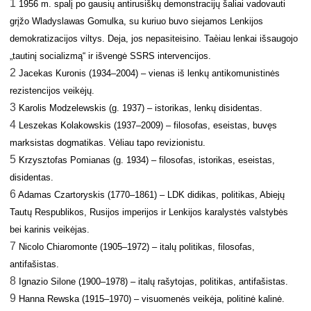
1
1956 m. spal
į
po gausi
ų
antirusišk
ų
demonstracij
ų
šaliai vadovauti
gr
į
žo
W
l
adys
l
awas
Gomu
l
ka
, su kuriuo buvo siejamos Lenkijos
demokratizacijos viltys. Deja, jos nepasiteisino. Taèiau lenkai išsaugojo
„tautin
į
socializm
ą
“ ir išveng
ė
SSRS intervencijos.
2
Jacekas Kuronis (1934–2004) – vienas iš lenk
ų
antikomunistin
ė
s
rezistencijos
veik
ė
j
ų
.
3
Karolis Modzelewskis (g. 1937) – istorikas, lenk
ų
disidentas.
4
Leszekas
Ko
l
akowskis
(1937–2009) – filosofas, eseistas, buvęs
marksistas dogmatikas.
V
ė
liau
tapo revizionistu.
5
Krzysztofas Pomianas (g. 1934) – filosofas, istorikas, eseistas,
disidentas.
6
Adamas Czartoryskis (1770–1861) – LDK didikas, politikas, Abiej
ų
Taut
ų
Respu
blikos, Rusijos imperijos ir Lenkijos karalystės valstybės
bei karinis veikėjas.
7
Nicolo Chiaromonte (1905–1972) – ital
ų
politikas, filosofas,
antifašistas.
8
Ignazio Silone (1900–1978) – ital
ų
rašytojas, politikas, antifašistas.
9
Hanna Rewska (1915–1970) –
visuomen
ė
s
veik
ė
ja
, politin
ė
kalin
ė
.