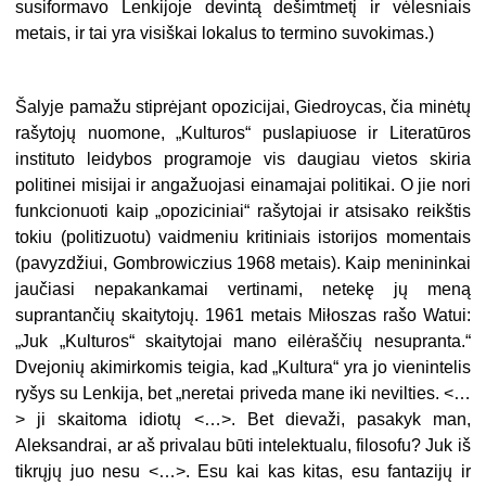
susiformavo Lenkijoje devintą dešimtmetį ir vėlesniais
metais, ir tai yra visiškai lokalus to termino suvokimas.)
Šalyje pamažu stiprėjant opozicijai, Giedroycas, čia minėtų
rašytojų nuomone, „Kulturos“ puslapiuose ir Literatūros
instituto leidybos programoje vis daugiau vietos skiria
politinei misijai ir angažuojasi einamajai politikai. O jie nori
funkcionuoti kaip „opoziciniai“ rašytojai ir atsisako reikštis
tokiu (politizuotu) vaidmeniu kritiniais istorijos momentais
(pavyzdžiui, Gombrowiczius 1968 metais). Kaip menininkai
jaučiasi nepakankamai vertinami, netekę jų meną
suprantančių skaitytojų. 1961 metais Miłoszas rašo Watui:
„Juk „Kulturos“ skaitytojai mano eilėraščių nesupranta.“
Dvejonių akimirkomis teigia, kad „Kultura“ yra jo vienintelis
ryšys su Lenkija, bet „neretai priveda mane iki nevilties. <…
> ji skaitoma idiotų <…>. Bet dievaži, pasakyk man,
Aleksandrai, ar aš privalau būti intelektualu, filosofu? Juk iš
tikrųjų juo nesu <…>. Esu kai kas kitas, esu fantazijų ir