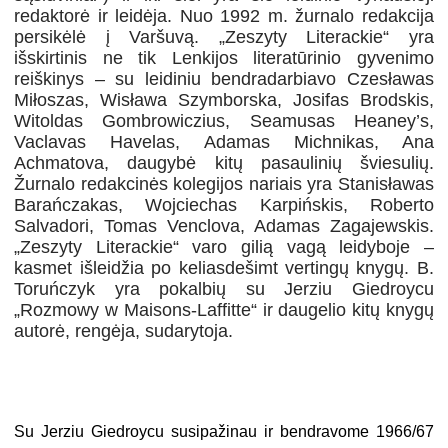
redaktorė ir leidėja. Nuo 1992 m. žurnalo redakcija
persikėlė į Varšuvą. „Zeszyty Literackie“ yra
išskirtinis ne tik Lenkijos literatūrinio gyvenimo
reiškinys – su leidiniu bendradarbiavo Czesławas
Miłoszas, Wisława Szymborska, Josifas Brodskis,
Witoldas Gombrowiczius, Seamusas Heaney’s,
Vaclavas Havelas, Adamas Michnikas, Ana
Achmatova, daugybė kitų pasaulinių šviesulių.
Žurnalo redakcinės kolegijos nariais yra Stanisławas
Barańczakas, Wojciechas Karpińskis, Roberto
Salvadori, Tomas Venclova, Adamas Zagajewskis.
„Zeszyty Literackie“ varo gilią vagą leidyboje –
kasmet išleidžia po keliasdešimt vertingų knygų. B.
Toruńczyk yra pokalbių su Jerziu Giedroycu
„Rozmowy w Maisons-Laffitte“ ir daugelio kitų knygų
autorė, rengėja, sudarytoja.
Su Jerziu Giedroycu susipažinau ir bendravome 1966/67