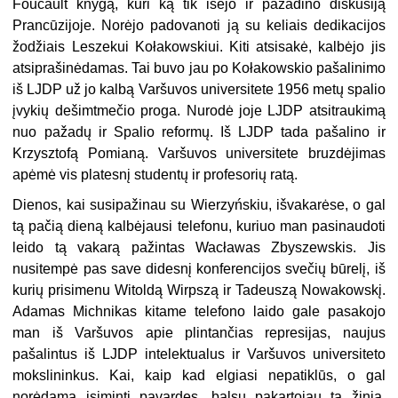
Foucault knygą, kuri ką tik išėjo ir pažadino diskusiją
Prancūzijoje. Norėjo padovanoti ją su keliais dedikacijos
žodžiais Leszekui Kołakowskiui. Kiti atsisakė, kalbėjo jis
atsiprašinėdamas. Tai buvo jau po Kołakowskio pašalinimo
iš LJDP už jo kalbą Varšuvos universitete 1956 metų spalio
įvykių dešimtmečio proga. Nurodė joje LJDP atsitraukimą
nuo pažadų ir Spalio reformų. Iš LJDP tada pašalino ir
Krzysztofą Pomianą. Varšuvos universitete bruzdėjimas
apėmė vis platesnį studentų ir profesorių ratą.
Dienos, kai susipažinau su Wierzyńskiu, išvakarėse, o gal
tą pačią dieną kalbėjausi telefonu, kuriuo man pasinaudoti
leido tą vakarą pažintas Wacławas Zbyszewskis. Jis
nusitempė pas save didesnį konferencijos svečių būrelį, iš
kurių prisimenu Witoldą Wirpszą ir Tadeuszą Nowakowskį.
Adamas Michnikas kitame telefono laido gale pasakojo
man iš Varšuvos apie plintančias represijas, naujus
pašalintus iš LJDP intelektualus ir Varšuvos universiteto
mokslininkus. Kai, kaip kad elgiasi nepatiklūs, o gal
norėdama įsiminti pavardes, balsu pakartojau tą žinią,