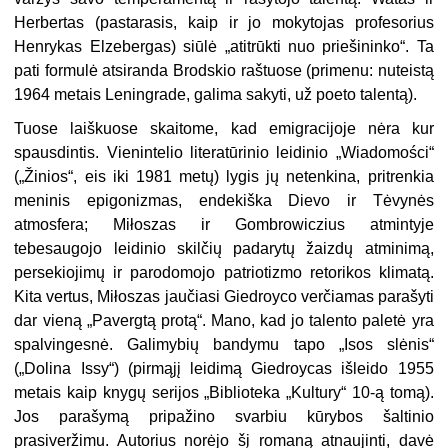
Herbertas (pastarasis, kaip ir jo mokytojas profesorius
Henrykas Elzebergas) siūlė „atitrūkti nuo priešininko“. Ta
pati formulė atsiranda Brodskio raštuose (primenu: nuteistą
1964 metais Leningrade, galima sakyti, už poeto talentą).
Tuose laiškuose skaitome, kad emigracijoje nėra kur
spausdintis. Vienintelio literatūrinio leidinio „Wiadomości“
(„Žinios“, eis iki 1981 metų) lygis jų netenkina, pritrenkia
meninis epigonizmas, endekiška Dievo ir Tėvynės
atmosfera; Miłoszas ir Gombrowiczius atmintyje
tebesaugojo leidinio skilčių padarytų žaizdų atminimą,
persekiojimų ir parodomojo patriotizmo retorikos klimatą.
Kita vertus, Miłoszas jaučiasi Giedroyco verčiamas parašyti
dar vieną „Pavergtą protą“. Mano, kad jo talento paletė yra
spalvingesnė. Galimybių bandymu tapo „Isos slėnis“
(„Dolina Issy“) (pirmąjį leidimą Giedroycas išleido 1955
metais kaip knygų serijos „Biblioteka „Kultury“ 10-ą tomą).
Jos parašymą pripažino svarbiu kūrybos šaltinio
prasiveržimu. Autorius norėjo šį romaną atnaujinti, davė