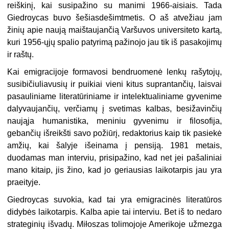
reiškinį, kai susipažino su manimi 1966-aisiais. Tada
Giedroycas buvo šešiasdešimtmetis. O aš atvežiau jam
žinių apie naują maištaujančią Varšuvos universiteto kartą,
kuri 1956-ųjų spalio patyrimą pažinojo jau tik iš pasakojimų
ir raštų.
Kai emigracijoje formavosi bendruomenė lenkų rašytojų,
susibičiuliavusių ir puikiai vieni kitus suprantančių, laisvai
pasauliniame literatūriniame ir intelektualiniame gyvenime
dalyvaujančių, verčiamų į svetimas kalbas, besižavinčių
naująja humanistika, meniniu gyvenimu ir filosofija,
gebančių išreikšti savo požiūrį, redaktorius kaip tik pasiekė
amžių, kai šalyje išeinama į pensiją. 1981 metais,
duodamas man interviu, prisipažino, kad net jei pašaliniai
mano kitaip, jis žino, kad jo geriausias laikotarpis jau yra
praeityje.
Giedroycas suvokia, kad tai yra emigracinės literatūros
didybės laikotarpis. Kalba apie tai interviu. Bet iš to nedaro
strateginių išvadų. Miłoszas tolimojoje Amerikoje užmezga