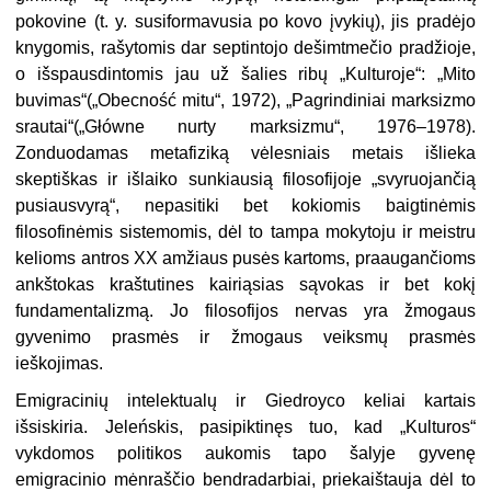
pokovine (t. y. susiformavusia po kovo įvykių), jis pradėjo
knygomis, rašytomis dar septintojo dešimtmečio pradžioje,
o išspausdintomis jau už šalies ribų „Kulturoje“: „Mito
buvimas“(„Obecność mitu“, 1972), „Pagrindiniai marksizmo
srautai“(„Główne nurty marksizmu“, 1976–1978).
Zonduodamas metafiziką vėlesniais metais išlieka
skeptiškas ir išlaiko sunkiausią filosofijoje „svyruojančią
pusiausvyrą“, nepasitiki bet kokiomis baigtinėmis
filosofinėmis sistemomis, dėl to tampa mokytoju ir meistru
kelioms antros XX amžiaus pusės kartoms, praaugančioms
ankštokas kraštutines kairiąsias sąvokas ir bet kokį
fundamentalizmą. Jo filosofijos nervas yra žmogaus
gyvenimo prasmės ir žmogaus veiksmų prasmės
ieškojimas.
Emigracinių intelektualų ir Giedroyco keliai kartais
išsiskiria. Jeleńskis, pasipiktinęs tuo, kad „Kulturos“
vykdomos politikos aukomis tapo šalyje gyvenę
emigracinio mėnraščio bendradarbiai, priekaištauja dėl to