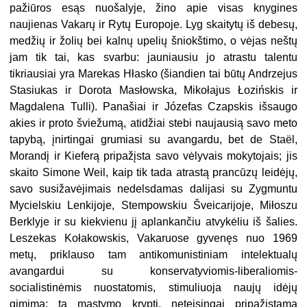
pažiūros esąs nuošalyje, žino apie visas knygines
naujienas Vakarų ir Rytų Europoje. Lyg skaitytų iš debesų,
medžių ir žolių bei kalnų upelių šniokštimo, o vėjas neštų
jam tik tai, kas svarbu: jauniausiu jo atrastu talentu
tikriausiai yra Marekas Hłasko (šiandien tai būtų Andrzejus
Stasiukas ir Dorota Masłowska, Mikołajus Łozińskis ir
Magdalena Tulli). Panašiai ir Józefas Czapskis išsaugo
akies ir proto šviežumą, atidžiai stebi naujausią savo meto
tapybą, įnirtingai grumiasi su avangardu, bet de Staёl,
Morandį ir Kieferą pripažįsta savo vėlyvais mokytojais; jis
skaito Simone Weil, kaip tik tada atrastą prancūzų leidėjų,
savo susižavėjimais nedelsdamas dalijasi su Zygmuntu
Mycielskiu Lenkijoje, Stempowskiu Šveicarijoje, Miłoszu
Berklyje ir su kiekvienu jį aplankančiu atvykėliu iš šalies.
Leszekas Kołakowskis, Vakaruose gyvenęs nuo 1969
metų, priklauso tam antikomunistiniam intelektualų
avangardui su konservatyviomis-liberaliomis-
socialistinėmis nuostatomis, stimuliuoja naujų idėjų
gimimą; tą mąstymo kryptį, neteisingai pripažįstamą