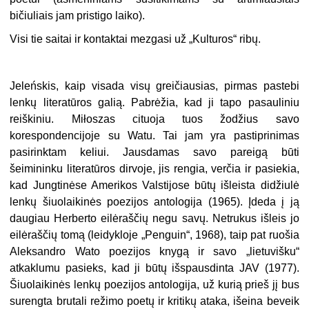
bičiuliais jam pristigo laiko).
Visi tie saitai ir kontaktai mezgasi už „Kulturos“ ribų.
Jeleńskis, kaip visada visų greičiausias, pirmas pastebi
lenkų literatūros galią. Pabrėžia, kad ji tapo pasauliniu
reiškiniu. Miłoszas cituoja tuos žodžius savo
korespondencijoje su Watu. Tai jam yra pastiprinimas
pasirinktam keliui. Jausdamas savo pareigą būti
šeimininku literatūros dirvoje, jis rengia, verčia ir pasiekia,
kad Jungtinėse Amerikos Valstijose būtų išleista didžiulė
lenkų šiuolaikinės poezijos antologija (1965). Įdeda į ją
daugiau Herberto eilėraščių negu savų. Netrukus išleis jo
eilėraščių tomą (leidykloje „Penguin“, 1968), taip pat ruošia
Aleksandro Wato poezijos knygą ir savo „lietuvišku“
atkaklumu pasieks, kad ji būtų išspausdinta JAV (1977).
Šiuolaikinės lenkų poezijos antologija, už kurią prieš jį bus
surengta brutali režimo poetų ir kritikų ataka, išeina beveik