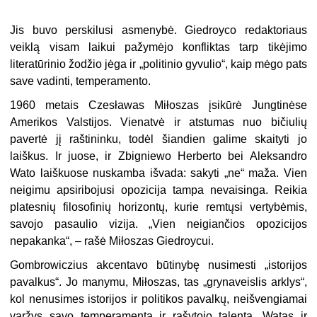
Jis buvo perskilusi asmenybė. Giedroyco redaktoriaus
veiklą visam laikui pažymėjo konfliktas tarp tikėjimo
literatūrinio žodžio jėga ir „politinio gyvulio“, kaip mėgo pats
save vadinti, temperamento.
1960 metais Czesławas Miłoszas įsikūrė Jungtinėse
Amerikos Valstijos. Vienatvė ir atstumas nuo bičiulių
pavertė jį raštininku, todėl šiandien galime skaityti jo
laiškus. Ir juose, ir Zbigniewo Herberto bei Aleksandro
Wato laiškuose nuskamba išvada: sakyti „ne“ maža. Vien
neigimu apsiribojusi opozicija tampa nevaisinga. Reikia
platesnių filosofinių horizontų, kurie remtųsi vertybėmis,
savojo pasaulio vizija. „Vien neigiančios opozicijos
nepakanka“, – rašė Miłoszas Giedroycui.
Gombrowiczius akcentavo būtinybę nusimesti „istorijos
pavalkus“. Jo manymu, Miłoszas, tas „grynaveislis arklys“,
kol nenusimes istorijos ir politikos pavalkų, neišvengiamai
varžys savo temperamentą ir rašytojo talentą. Watas ir