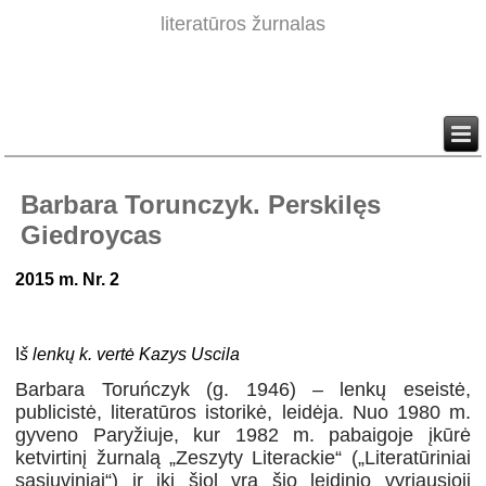
literatūros žurnalas
Barbara Torunczyk. Perskilęs
Giedroycas
2015 m. Nr. 2
I
š lenkų k. vertė Kazys Uscila
Barbara Toruńczyk (g. 1946) – lenkų eseistė,
publicistė, literatūros istorikė, leidėja. Nuo 1980 m.
gyveno Paryžiuje, kur 1982 m. pabaigoje įkūrė
ketvirtinį žurnalą „Zeszyty Literackie“ („Literatūriniai
sąsiuviniai“) ir iki šiol yra šio leidinio vyriausioji