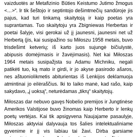
vaizduotės ar Metafizinio Būties Keistumo Jutimo žmogus
<…>“. Ir tik šeštojo ir septintojo dešimtmečių sandūroje jis
pajus, kad turi tinkamą skaitytoją ir kaip poetas yra
suprantamas. Tuo skaitytoju yra Zbigniewas Herbertas ir
poetai šalyje, visi gerokai už jį jaunesni, jaunesni net už
Herbertą (jis, kai susipažino su Miłoszu 1958 metais, buvo
trisdešimt ketverių; iš karto juos sujungė bičiulystė,
abipusis domėjimasis ir žavėjimasis). Net kai Miłoszas
1964 metais susipažįsta su Adamu Michniku, negali
patikėti tuo, ką mato ir girdi, ir jo akyse pasirodo ašaros,
nes aštuoniolikmetis abiturientas iš Lenkijos deklamuoja
atmintinai jo eilėraščius. Iki to laiko manė, kad rašo, kaip
sakydavo, „į uoksą“, neturėdamas „tikrų“ skaitytojų.
Miłoszas dar nebuvo gavęs Nobelio premijos ir Jungtinėse
Amerikos Valstijose buvo žinomas kaip Herberto ir lenkų
poetų vertėjas. Kai tik apsigyvena Naujajame pasaulyje,
Miłoszas aktyviai dalyvauja tos šalies intelektualiniame
gyvenime ir jį vis labiau tai žavi. Dirba garsiame