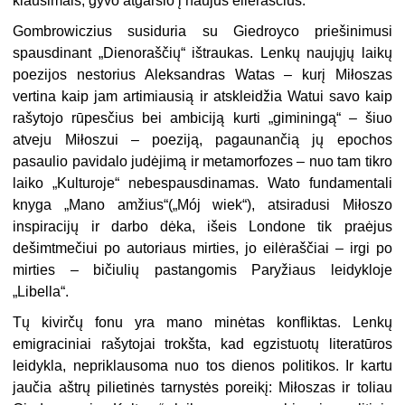
klausimais, gyvo atgarsio į naujus eilėraščius.
Gombrowiczius susiduria su Giedroyco priešinimusi
spausdinant „Dienoraščių“ ištraukas. Lenkų naujųjų laikų
poezijos nestorius Aleksandras Watas – kurį Miłoszas
vertina kaip jam artimiausią ir atskleidžia Watui savo kaip
rašytojo rūpesčius bei ambiciją kurti „giminingą“ – šiuo
atveju Miłoszui – poeziją, pagaunančią jų epochos
pasaulio pavidalo judėjimą ir metamorfozes – nuo tam tikro
laiko „Kulturoje“ nebespausdinamas. Wato fundamentali
knyga „Mano amžius“(„Mój wiek“), atsiradusi Miłoszo
inspiracijų ir darbo dėka, išeis Londone tik praėjus
dešimtmečiui po autoriaus mirties, jo eilėraščiai – irgi po
mirties – bičiulių pastangomis Paryžiaus leidykloje
„Libella“.
Tų kivirčų fonu yra mano minėtas konfliktas. Lenkų
emigraciniai rašytojai trokšta, kad egzistuotų literatūros
leidykla, nepriklausoma nuo tos dienos politikos. Ir kartu
jaučia aštrų pilietinės tarnystės poreikį: Miłoszas ir toliau