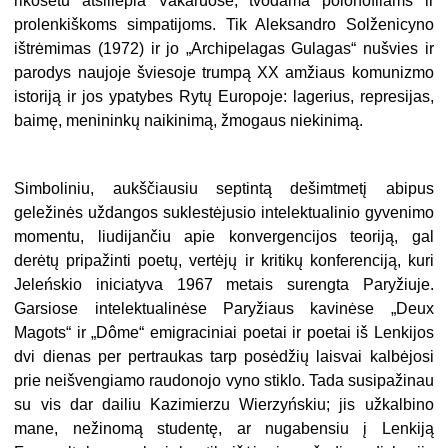
rikošetu atsiliepia Vakaruose, tvodama polonofilams ir
prolenkiškoms simpatijoms. Tik Aleksandro Solženicyno
ištrėmimas (1972) ir jo „Archipelagas Gulagas“ nušvies ir
parodys naujoje šviesoje trumpą XX amžiaus komunizmo
istoriją ir jos ypatybes Rytų Europoje: lagerius, represijas,
baimę, menininkų naikinimą, žmogaus niekinimą.
Simboliniu, aukščiausiu septintą dešimtmetį abipus
geležinės uždangos suklestėjusio intelektualinio gyvenimo
momentu, liudijančiu apie konvergencijos teoriją, gal
derėtų pripažinti poetų, vertėjų ir kritikų konferenciją, kuri
Jeleńskio iniciatyva 1967 metais surengta Paryžiuje.
Garsiose intelektualinėse Paryžiaus kavinėse „Deux
Magots“ ir „Dôme“ emigraciniai poetai ir poetai iš Lenkijos
dvi dienas per pertraukas tarp posėdžių laisvai kalbėjosi
prie neišvengiamo raudonojo vyno stiklo. Tada susipažinau
su vis dar dailiu Kazimierzu Wierzyńskiu; jis užkalbino
mane, nežinomą studentę, ar nugabensiu į Lenkiją