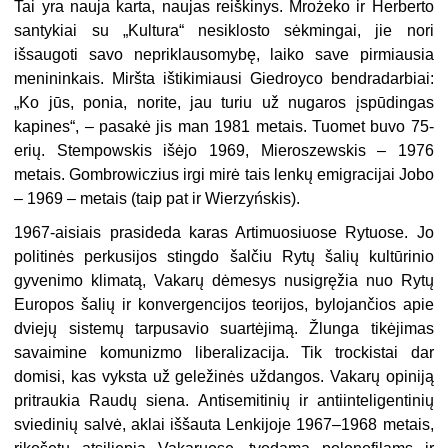
Tai yra nauja karta, naujas reiškinys. Mrożeko ir Herberto
santykiai su „Kultura“ nesiklosto sėkmingai, jie nori
išsaugoti savo nepriklausomybę, laiko save pirmiausia
menininkais. Miršta ištikimiausi Giedroyco bendradarbiai:
„Ko jūs, ponia, norite, jau turiu už nugaros įspūdingas
kapines“, – pasakė jis man 1981 metais. Tuomet buvo 75-
erių. Stempowskis išėjo 1969, Mieroszewskis – 1976
metais. Gombrowiczius irgi mirė tais lenkų emigracijai Jobo
– 1969 – metais (taip pat ir Wierzyńskis).
1967-aisiais prasideda karas Artimuosiuose Rytuose. Jo
politinės perkusijos stingdo šalčiu Rytų šalių kultūrinio
gyvenimo klimatą, Vakarų dėmesys nusigręžia nuo Rytų
Europos šalių ir konvergencijos teorijos, bylojančios apie
dviejų sistemų tarpusavio suartėjimą. Žlunga tikėjimas
savaimine komunizmo liberalizacija. Tik trockistai dar
domisi, kas vyksta už geležinės uždangos. Vakarų opiniją
pritraukia Raudų siena. Antisemitinių ir antiinteligentinių
sviedinių salvė, aklai iššauta Lenkijoje 1967–1968 metais,