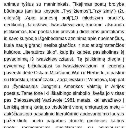
artimus ryšius su menininkais. Tikėjimas poetų brolybe
būdingas jam jau knygoje „Trys žiemos“(„Trzy zimy“) (žr.
eilėraštį „Apie jaunesnį brolį“(„O młodszym bracie“),
dedikuotą Jarosławui Iwaszkiewicziui, kuriame atsiranda
įsitikinimas, kad poetas turi prievolių dideliems pirmtakams
ir, savo kūryboje išgelbėdamas atminimą apie nueinančius,
kuria naują grandį nesibaigiančios ir nuolat atgimstančios
kultūros, „literatūros ūkio“, kaip jis kalbės, pasiskolinęs šį
pavadinimą iš Iwaszkiewicziaus). Tą įsitikinimą diegia į
gyvenimą: bičiuliaujasi su Iwaszkiewicziumi ir legenda
paverstu dėde Oskaru Milašiumi, Watu ir Herbertu, o paskui
su Brodskiu, Barańczaku, Zagajewskiu ir Venclova, taip pat
su įžymiausiais Jungtinių Amerikos Valstijų ir Airijos
poetais. Tame fone iki iškalbingo simbolio išveša jo vizitas
pas Białoszewskį Varšuvoje 1981 metais, kai atvažiavo į
Lenkiją pirmą kartą po trisdešimt vienų emigracijos metų –
aukščiausiojo pasaulinio literatūrinio apdovanojimo laurais
paženklinto poeto pagarbos duoklė gimtosios kalbos
poetui (asmeniniams susitikimams su artimiausiais