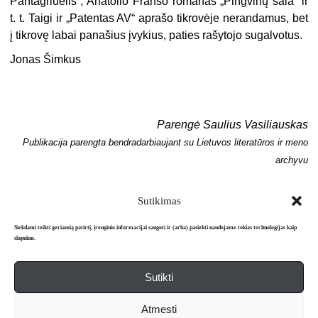
Pantagriuelis“, Anatolio Franso romanas „Pingvinų sala“ ir
t. t. Taigi ir „Patentas AV“ aprašo tikrovėje nerandamus, bet
į tikrovę labai panašius įvykius, paties rašytojo sugalvotus.
Jonas Šimkus
Parengė Saulius Vasiliauskas
Publikacija parengta bendradarbiaujant su Lietuvos literatūros ir meno
archyvu
Sutikimas
Siekdami teikti geriausią patirtį, įrenginio informacijai saugoti ir (arba) pasiekti naudojame tokias technologijas kaip
slapukus.
Sutikti
Apie mus
Redakcija
Prenumerata
Atmesti