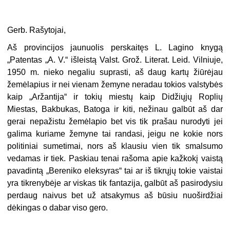
Gerb. Rašytojai,
Aš provincijos jaunuolis perskaitęs L. Lagino knygą
„Patentas „A. V.“ išleistą Valst. Grož. Literat. Leid. Vilniuje,
1950 m. nieko negaliu suprasti, aš daug kartų žiūrėjau
žemėlapius ir nei vienam žemyne neradau tokios valstybės
kaip „Aržantija“ ir tokių miestų kaip Didžiųjų Roplių
Miestas, Bakbukas, Batoga ir kiti, nežinau galbūt aš dar
gerai nepažistu žemėlapio bet vis tik prašau nurodyti jei
galima kuriame žemyne tai randasi, jeigu ne kokie nors
politiniai sumetimai, nors aš klausiu vien tik smalsumo
vedamas ir tiek. Paskiau tenai rašoma apie kažkokį vaistą
pavadintą „Bereniko eleksyras“ tai ar iš tikrųjų tokie vaistai
yra tikrenybėje ar viskas tik fantazija, galbūt aš pasirodysiu
perdaug naivus bet už atsakymus aš būsiu nuoširdžiai
dėkingas o dabar viso gero.