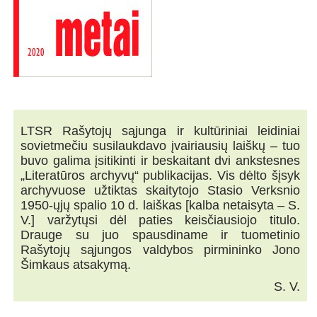
LTSR Rašytojų sąjunga ir kultūriniai leidiniai
sovietmečiu susilaukdavo įvairiausių laiškų – tuo
buvo galima įsitikinti ir beskaitant dvi ankstesnes
„Literatūros archyvų“ publikacijas. Vis dėlto šįsyk
archyvuose užtiktas skaitytojo Stasio Verksnio
1950-ųjų spalio 10 d. laiškas [kalba netaisyta – S.
V.] varžytųsi dėl paties keisčiausiojo titulo.
Drauge su juo spausdiname ir tuometinio
Rašytojų sąjungos valdybos pirmininko Jono
Šimkaus atsakymą.
S. V.