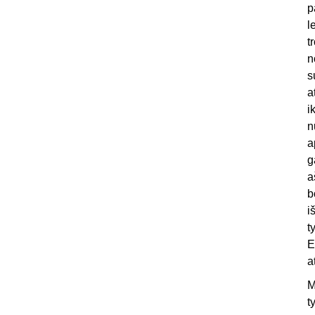
p
l
t
n
s
a
i
n
a
g
a
b
i
t
E
a
M
t