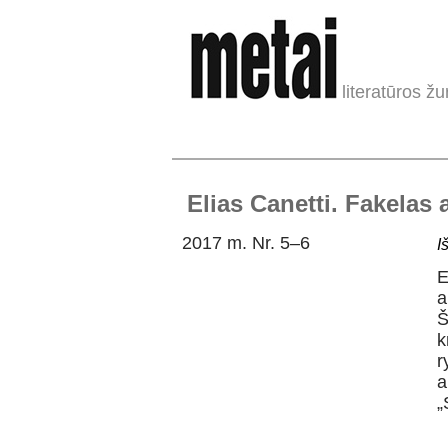
literatūros žu
Elias Canetti. Fakelas 
2017 m. Nr. 5–6
I
E
a
Š
k
r
a
„