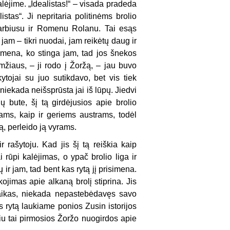
alėjime. „Idealistas!“ – visada pradeda
istas“. Ji nepritaria politinėms brolio
 Barbiusu ir Romenu Rolanu. Tai esąs
jam – tikri nuodai, jam reikėtų daug ir
imena, ko stinga jam, tad jos šnekos
žiaus, – ji rodo į Žoržą, – jau buvo
tojai su juo sutikdavo, bet vis tiek
 niekada neišsprūsta jai iš lūpų. Jiedvi
ų bute, šį tą girdėjusios apie brolio
bams, kaip ir geriems austrams, todėl
ą, perleido ją vyrams.
r rašytoju. Kad jis šį tą reiškia kaip
 rūpi kalėjimas, o ypač brolio liga ir
 ir jam, tad bent kas rytą jį prisimena.
ojimas apie alkaną brolį stiprina. Jis
aikas, niekada nepastebėdavęs savo
s rytą laukiame ponios Zusin istorijos
u tai pirmosios Žoržo nuogirdos apie