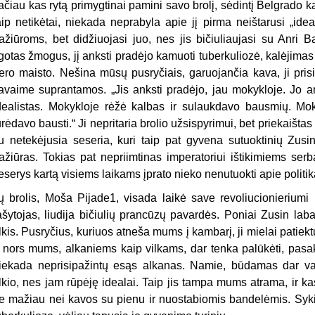
ačiau kas rytą primygtinai pamini savo brolį, sėdintį Belgrado k
aip netikėtai, niekada neprabyla apie jį pirma neištarusi „ideal
ažiūroms, bet didžiuojasi juo, nes jis bičiuliaujasi su Anri
igotas žmogus, jį anksti pradėjo kamuoti tuberkuliozė, kalėjimas 
ero maisto. Nešina mūsų pusryčiais, garuojančia kava, ji pris
avaime suprantamos. „Jis anksti pradėjo, jau mokykloje. Jo am
dealistas. Mokykloje rėžė kalbas ir sulaukdavo bausmių. Moky
urėdavo bausti.“ Ji nepritaria brolio užsispyrimui, bet priekaištas
u netekėjusia seseria, kuri taip pat gyvena sutuoktinių Zusin
ažiūras. Tokias pat nepriimtinas imperatoriui ištikimiems ser
eserys kartą visiems laikams įprato nieko nenutuokti apie politik
ų brolis, Moša Pijade1, visada laikė save revoliucionieriumi i
ašytojas, liudija bičiulių prancūzų pavardės. Poniai Zusin labai
lkis. Pusryčius, kuriuos atneša mums į kambarį, ji mielai patiektų
r nors mums, alkaniems kaip vilkams, dar tenka palūkėti, pasak
iekada neprisipažintų esąs alkanas. Namie, būdamas dar v
lkio, nes jam rūpėję idealai. Taip jis tampa mums atrama, ir ka
e mažiau nei kavos su pienu ir nuostabiomis bandelėmis. Syki