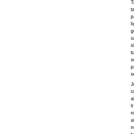
T
t
p
l
g
s
i
t
s
p
s
J
r
a
I
n
a
n