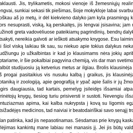
aklausti. Jis, trylikametis, mokosi vienoje iš žemesniųjų real
engvai, sunkiai sekasi tik piešimas, šioje mokykloje labai svarbus.
roškau aš jo metų, ir dėl kiekvieno dalyko jam kyla prasmingų 
ors nesuprasti, viską, ką perskaitęs, jis lengvai įsisavina; jam
užinoti greta vadovėliuose pateikiamų pagrindinių, bendrų daly
tsakyti, nereikia galvoti ar ieškoti atsakymo knygose. Esu laim
ki šiol viską laikiau tik sau, su niekuo apie tokius dalykus nek
udžiungu jo užkalbintas ir kad jo klausimams nėra jokių apr
ptariame, ir šie pokalbiai pagyvina chemiją, vis dar man svetimoką
albūt studijuosiu ją ketverius metus ar ilgiau. Brolis klausinėja
š progai pasitaikius vis nusuku kalbą į graikus, jis klausin
otaniką ir zoologiją, apie geografiją ir ypač apie šalis ir jų ž
šgirs daugiausia, tad kartais, pernelyg įsileidęs išsamiai atpa
yrinėtojų knygų, tiesiog turiu prisiversti ir sustoti. Nevengiu iš
ntuziazmas apima, kai kalba nukrypsta į kovą su ligomis egz
tsižadėjęs medicinos, tad naiviai ir beatodairiškai savo senąjį 
an patinka, kad jis nepasotinamas. Sėsdamas prie knygų kaska
ylėjimas kankintų mane labiau nei manasis jį. Jei jis būtų va