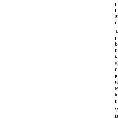
p
p
a
n
T
p
b
b
t
a
n
j
r
M
t
p
V
j