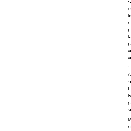
s
n
t
n
p
t
p
v
v
„
A
s
F
t
p
s
M
n