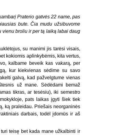
 kambarį Praterio gatvės 22 name, pas
imiausias bute. Čia mudu užsibuvome
vienu broliu ir per tą laiką labai daug
lėtojus, su manimi jis tarėsi visais,
bet kokiomis aplinkybėmis, kita vertus,
davo, kalbame beveik kas vakarą, per
angą, kur kiekvienas sėdime su savo
 pakelti galvą, kad pažvelgtume vienas
aukštesnis už mane. Sėdėdami bemaž
as tikras, ar tesėsiu), iki semestro
kykloje, pats laikas įgyti šiek tiek
ką, ką praleidau. Priešais neorganinės
raktiniais darbais, todėl įdomūs ir aš
 turi teisę bet kada mane užkalbinti ir