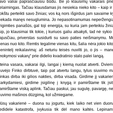
avo valiai paprasčiausiu būdu. Be jo klausimų vakarais prie
elaimingas. Tačiau klausdamas jis nesiekia nieko kito – kaip ir 
rokštu perteikti savo žinias; vos ką nors išgirdus jam savaime 
iekada manęs nesuglumina. Jo nepasotinamumas neperžengia m
rigimties panašūs, gal toji energija, su kuria jam perteikiu žinia
aip, jo klausimai tik tokie, į kuriuos galiu atsakyti, tad nė syk
ajusčiau, priverstas susidurti su savo paties neišmanymu. Mu
ienas nuo kito. Remtis tegalime vienas kitu, šalia nėra jokio kit
ienintelį reikalavimą: aš neturiu teisės nuvilti jo, o jis – 
mokymosi vakarų“ prie didelio kvadratinio stalo palei langą.
teina vasara, vakarai ilgi, langai į kiemą nuolat atverti. Dvi
iuvėjo Finko dirbtuvė, taip pat atvertu langu, tylus siuvimo 
inkas dirba iki gilios nakties, dirba visada. Girdime jį vakarie
varkydamiesi, girdime įsigilinę į knygą ir pamirštame tik įsi
amirštame viską aplink. Tačiau paskui, jau sugulę, pavargę, ne
iuvimo mašinos dūzgimą, kol užmiegame.
ūsų vakarienė – duona su jogurtu, kiek laiko net vien duo
edidele katastrofa, įvykusia tik dėl mano kaltės. Lepina