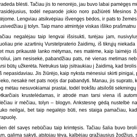
radeda blėsti. Tačiau jis to nenorėjo, jau buvo labai pamėgęs 
rasidėjusius, todėl neparodė jokio noro pažiūrėti Mesinos ž
tėjome. Lengviau atsikvėpiau išvengęs bėdos, ir pats to žemės
usivedžiau jį tolyn. Taip mano atmintyje viskas išliko prašmatnu
ačiau negalėjau taip lengvai išsisukti, turėjau jam, nusivylu
uoliau prie azartinių Vurstelpraterio žaidimų, iš tikrųjų niek
et mus prikaustė lanko mėtymas, nes matėme, kaip laimėjo iš
roliui, jam nesisekė, pabandžiau pats, nė vienas metimas nebuvo
arsi būtų užkerėta. Netrukus taip įsitraukiau į žaidimą, kad broli
š nepasidaviau. Jis žiūrėjo, kaip nyksta mėnesiui skirti pinigai
ieko, nesakė net pats norįs dar pabandyti. Manau, jis suprato,
og mėtau nesuvokiamai prastai, todėl trokštu atsilošti sėkmingų m
etkarčiais krustelėdamas, ir atrodė man tarsi viena iš automa
ėčiau ir mėčiau, tolyn – blogyn. Ankstesnę gėdą nustelbė nauj
ruko neilgai, bet taip negalėjo būti, nes staiga pamačiau, kad
rapuolę.
ien dėl savęs nebūčiau taip krimtęsis. Tačiau šalia buvo brol
am, galima sakyti, atstojau tėvą, kalbėjau gražiausius žodžius, s