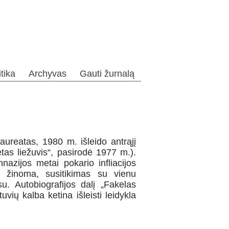
itika
Archyvas
Gauti žurnalą
ureatas, 1980 m. išleido antrąjį
ėtas liežuvis“, pasirodė 1977 m.).
azijos metai pokario infliacijos
, žinoma, susitikimas su vienu
u. Autobiografijos dalį „Fakelas
vių kalba ketina išleisti leidykla