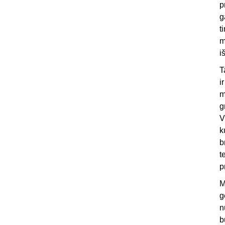
p
g
t
m
i
T
i
m
g
V
k
b
t
p
M
g
n
b