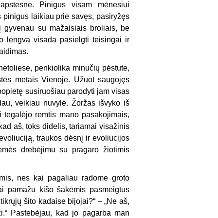
i apstesnė. Pinigus visam mėnesiui
 pinigus laikiau prie savęs, pasiryžęs
tį gyvenau su mažaisiais broliais, be
 lengva visada pasielgti teisingai ir
žaidimas.
 netoliese, penkiolika minučių pėstute,
stės metais Vienoje. Užuot saugojęs
popietę susiruošiau parodyti jam visas
adau, veikiau nuvylė. Žoržas išvyko iš
gi tegalėjo remtis mano pasakojimais,
d aš, toks didelis, tariamai visažinis
voliuciją, traukos dėsnį ir evoliucijos
žemės drebėjimu su pragaro žiotimis
mis, nes kai pagaliau radome groto
lniai pamažu kišo šakėmis pasmeigtus
ikrųjų šito kadaise bijojai?“ – „Ne aš,
ži.“ Pastebėjau, kad jo pagarba man