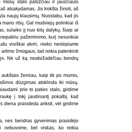
 mūsų stalo palūžčiau ir jausčiausi
aš atsakydamas. Jis trokšta žinoti, aš
kyla naujų klausimų. Nuostabu, kad jis
ano ribų. Gal mudviejų polinkiai iš
s, sulaiko jį nuo kitų dalykų, šiaip ar
io nepatiriu pažeminimo, kurį nesunkiai
du visiškai atviri, nieko neslepiame
o artimo žmogaus, tad reikia patenkinti
manęs. Nė už ką neatsižadėčiau bendrų
em aukštais žemiau, kaip tik po mumis,
mašinos dūzgimas atsklinda iki mūsų.
niaudami prie to paties stalo, girdime
traukę į tokį jaudinantį pokalbį, kad
s diena prasideda anksti, vėl girdime
na, nes bendras gyvenimas prasidėjo
mi nebuvome, bet viskas, ko reikia