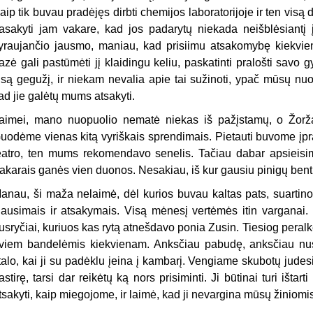
aip tik buvau pradėjęs dirbti chemijos laboratorijoje ir ten visą 
asakyti jam vakare, kad jos padarytų niekada neišblėsiantį 
yraujančio jausmo, maniau, kad prisiimu atsakomybę kiekvien
razė gali pastūmėti jį klaidingu keliu, paskatinti pralošti savo
isą gegužį, ir niekam nevalia apie tai sužinoti, ypač mūsų 
ad jie galėtų mums atsakyti.
aimei, mano nuopuolio nematė niekas iš pažįstamų, o Žoržas
uodėme vienas kitą vyriškais sprendimais. Pietauti buvome įpra
eatro, ten mums rekomendavo senelis. Tačiau dabar apsieisim
akarais ganės vien duonos. Nesakiau, iš kur gausiu pinigų bent 
anau, ši maža nelaimė, dėl kurios buvau kaltas pats, suartin
lausimais ir atsakymais. Visą mėnesį vertėmės itin varganai. 
usryčiai, kuriuos kas rytą atnešdavo ponia Zusin. Tiesiog peral
viem bandelėmis kiekvienam. Anksčiau pabudę, anksčiau nus
talo, kai ji su padėklu įeina į kambarį. Vengiame skubotų jude
astirę, tarsi dar reikėtų ką nors prisiminti. Ji būtinai turi ištart
tsakyti, kaip miegojome, ir laimė, kad ji nevargina mūsų žiniom