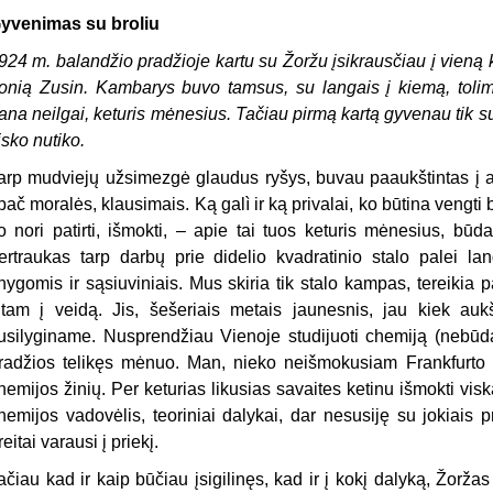
yvenimas su broliu
924 m. balandžio pradžioje kartu su Žoržu įsikrausčiau į vieną
onią Zusin. Kambarys buvo tamsus, su langais į kiemą, tol
ana neilgai, keturis mėnesius. Tačiau pirmą kartą gyvenau tik su 
isko nutiko.
arp mudviejų užsimezgė glaudus ryšys, buvau paaukštintas į auk
pač moralės, klausimais. Ką galì ir ką privalai, ko būtina vengti 
o nori patirti, išmokti, – apie tai tuos keturis mėnesius, bū
ertraukas tarp darbų prie didelio kvadratinio stalo palei l
nygomis ir sąsiuviniais. Mus skiria tik stalo kampas, tereikia
itam į veidą. Jis, šešeriais metais jaunesnis, jau kiek 
usilyginame. Nusprendžiau Vienoje studijuoti chemiją (nebūdam
radžios telikęs mėnuo. Man, nieko neišmokusiam Frankfurto mo
hemijos žinių. Per keturias likusias savaites ketinu išmokti vis
hemijos vadovėlis, teoriniai dalykai, dar nesusiję su jokiais p
reitai varausi į priekį.
ačiau kad ir kaip būčiau įsigilinęs, kad ir į kokį dalyką, Žoržas