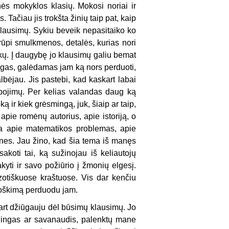
inės mokyklos klasių. Mokosi noriai ir
 Tačiau jis trokšta žinių taip pat, kaip
klausimų. Sykiu beveik nepasitaiko ko
 rūpi smulkmenos, detalės, kurias nori
kų. Į daugybę jo klausimų galiu bemat
ingas, galėdamas jam ką nors perduoti,
albėjau. Jis pastebi, kad kaskart labai
ibojimų. Per kelias valandas daug ką
 ir kiek grėsmingą, juk, šiaip ar taip,
 apie romėnų autorius, apie istoriją, o
ėja apie matematikos problemas, apie
mones. Jau žino, kad šia tema iš manęs
sakoti tai, ką sužinojau iš keliautojų
sakyti ir savo požiūrio į žmonių elgesį.
otiškuose kraštuose. Vis dar kenčiu
troškimą perduodu jam.
rt džiūgauju dėl būsimų klausimų. Jo
ldingas ar savanaudis, palenktų mane