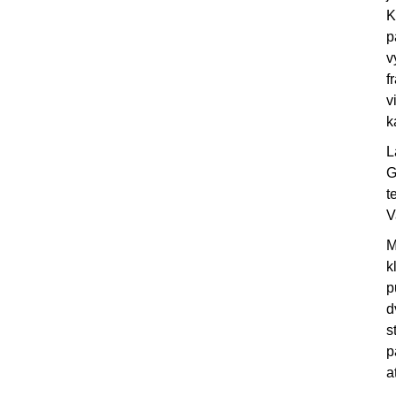
K
p
v
f
v
k
L
G
t
V
M
k
p
d
s
p
a