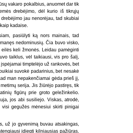
mūsų vakaro pokalbius, anuomet dar tik
emės drebėjimo, dėl kurio iš tikrųjų
 drebėjimo jau nenorėjau, tad skubiai
 kaip kadaise.
siam, pasiūlyti ką nors mainais, tad
ada manęs nedominusių. Čia buvo visko,
 eilės keli žmonės. Leidau pamėginti
 taiklus, vėl taikiausi, vis pro šalį,
s įspėjamai timptelėjo už rankovės, bet
, puikiai suvokė padarinius, bet nesakė
 kad man nepakenčiamai gėda prieš jį,
etimų serija. Jis žiūrėjo pastiręs, tik
tinių figūrų prie groto geležinkelio.
a, jos abi susiliejo. Viskas, atrodė,
 visi gegužės mėnesiui skirti pinigai
is, už jo gyvenimą buvau atsakingas,
tengiausi įdiegti kilniausias pažiūras.