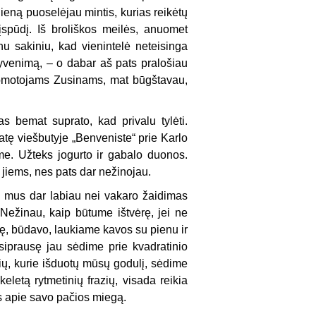
dieną puoselėjau mintis, kurias reikėtų
įspūdį. Iš broliškos meilės, anuomet
u sakiniu, kad vienintelė neteisinga
 gyvenimą, – o dabar aš pats pralošiau
nuomotojams Zusinams, mat būgštavau,
 bemat suprato, kad privalu tylėti.
tę viešbutyje „Benveniste“ prie Karlo
e. Užteks jogurto ir gabalo duonos.
jiems, nes pats dar nežinojau.
o mus dar labiau nei vakaro žaidimas
Nežinau, kaip būtume ištvėrę, jei ne
kę, būdavo, laukiame kavos su pienu ir
iprausę jau sėdime prie kvadratinio
sių, kurie išduotų mūsų godulį, sėdime
i keletą rytmetinių frazių, visada reikia
is apie savo pačios miegą.