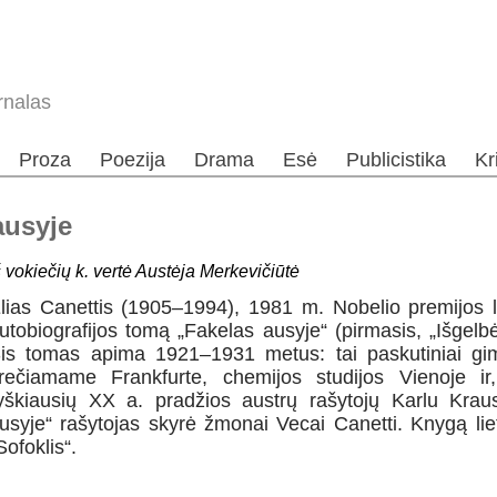
rnalas
Proza
Poezija
Drama
Esė
Publicistika
Kr
ausyje
š vokiečių k. vertė Austėja Merkevičiūtė
lias Canettis (1905–1994), 1981 m. Nobelio premijos la
utobiografijos tomą „Fakelas ausyje“ (pirmasis, „Išgelb
is tomas apima 1921–1931 metus: tai paskutiniai gimn
rečiamame Frankfurte, chemijos studijos Vienoje ir
yškiausių XX a. pradžios austrų rašytojų Karlu Kraus
usyje“ rašytojas skyrė žmonai Vecai Canetti. Knygą lietu
Sofoklis“.