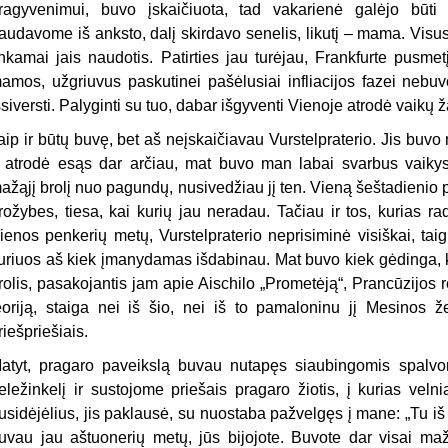
ragyvenimui, buvo įskaičiuota, tad vakarienė galėjo būt
audavome iš anksto, dalį skirdavo senelis, likutį – mama. Visus
inkamai jais naudotis. Patirties jau turėjau, Frankfurte pusme
amos, užgriuvus paskutinei pašėlusiai infliacijos fazei nebuvo
šsiversti. Palyginti su tuo, dabar išgyventi Vienoje atrodė vaikų 
aip ir būtų buvę, bet aš neįskaičiavau Vurstelpraterio. Jis buvo
r atrodė esąs dar arčiau, mat buvo man labai svarbus vaiky
ažąjį brolį nuo pagundų, nusivedžiau jį ten. Vieną šeštadienio 
rožybes, tiesa, kai kurių jau neradau. Tačiau ir tos, kurias r
ienos penkerių metų, Vurstelpraterio neprisiminė visiškai, tai
uriuos aš kiek įmanydamas išdabinau. Mat buvo kiek gėdinga, ka
rolis, pasakojantis jam apie Aischilo „Prometėją“, Prancūzijos re
eoriją, staiga nei iš šio, nei iš to pamaloninu jį Mesinos 
riešpriešiais.
atyt, pragaro paveikslą buvau nutapęs siaubingomis spalvo
eležinkelį ir sustojome priešais pragaro žiotis, į kurias ve
usidėjėlius, jis paklausė, su nuostaba pažvelgęs į mane: „Tu iš t
uvau jau aštuonerių metų, jūs bijojote. Buvote dar visai ma