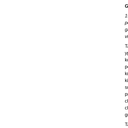
G
1
p
g
v
T
y
k
p
k
k
s
p
c
c
g
T