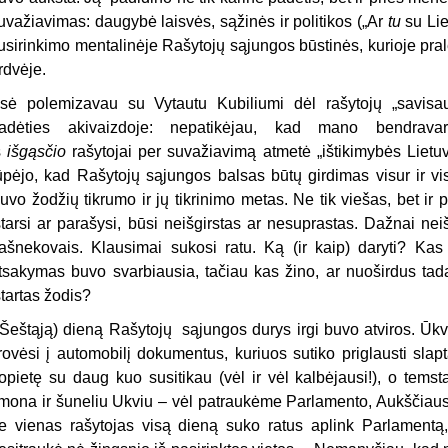
uvažiavimas: daugybė laisvės, sąžinės ir politikos („Ar
tu
su Lie
usirinkimo mentalinėje Rašytojų sąjungos būstinės, kurioje pr
rdvėje.
sė polemizavau su Vytautu Kubiliumi dėl rašytojų „savisaug
adėties akivaizdoje: nepatikėjau, kad mano bendrava
š
išgąsčio
rašytojai per suvažiavimą atmetė „ištikimybės Lietuv
ūpėjo, kad Rašytojų sąjungos balsas būtų girdimas visur ir vi
uvo žodžių tikrumo ir jų tikrinimo metas. Ne tik viešas, bet ir 
štarsi ar parašysi, būsi neišgirstas ar nesuprastas. Dažnai ne
ašnekovais. Klausimai sukosi ratu. Ką (ir kaip) daryti? Kas
tsakymas buvo svarbiausia, tačiau kas žino, ar nuoširdus ta
štartas žodis?
Šeštąją) dieną Rašytojų sąjungos durys irgi buvo atviros. Ūkv
rovėsi į automobilį dokumentus, kuriuos sutiko priglausti slap
opietę su daug kuo susitikau (vėl ir vėl kalbėjausi!), o tems
mona ir šuneliu Ukviu – vėl patraukėme Parlamento, Aukščiausi
e vienas rašytojas visą dieną suko ratus aplink Parlamentą,