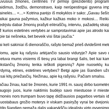
uvusius žmones, centrinės TV pirmoji (prezidento) program
aidimus, žodžiu, demonstravo, kaip nerūpestingai gyvena im
ainelės… <…> Kotrina parėjo iš mokyklos ir sako: „Gavau šešis p
aikai gauna pažymius, kažkur kažkas moko ir mokosi… Reikia 
edrįstu dabar žmonių prašyti eilėraščių, interviu, pažadėtų straip
ž kurios estetinės vertybės ar samprotavimai apie jas atrodo k
pie tai nešneka, bet beveik visi šitai jaučia.“
ai keli sakiniai iš dienoraščio, rašyto bemaž prieš dvidešimt met
domu, apie ką rašysiu artėjančio sausio viduryje? Apie savo 
ietuva mums visiems iš tiesų yra labai brangi šalis, bet kai ka
ūkstančių žmonių tenka ieškoti pigesnių? Apie nuoseklų ku
rdymą, etines, estetines vertybes? Betgi apie jas šiandien užsi
isai kitų priežasčių. Nežinau, apie ką rašysiu. Pačiam smalsu.
ačiau žinau, kad tie žmonės, kurie 1991 m. sausį dirbo tuomet
augojo juos, kurie naktimis budėjo savo miestuose ir mieste
monės nors trumpam buvo tapę didžiausios pagarbos vertais ideali
uostabaus grožio moterys ir viskam pasiryžę vyrai be dvejonių pa
ėlto šiandien nemaža dalis vakarykščių idealistų virto gyvenimo 