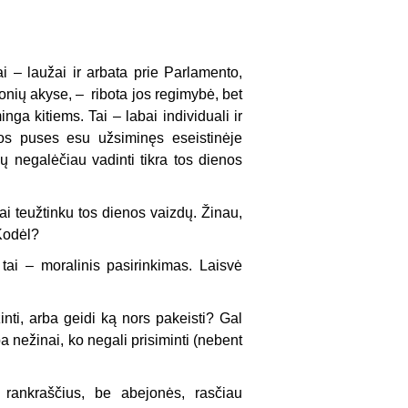
 – laužai ir arbata prie Parlamento,
žmonių akyse, – ribota jos regimybė, bet
inga kitiems. Tai – labai individuali ir
jos puses esu užsiminęs eseistinėje
ų negalėčiau vadinti tikra tos dienos
kai teužtinku tos dienos vaizdų. Žinau,
Kodėl?
 tai – moralinis pasirinkimas. Laisvė
inti, arba geidi ką nors pakeisti? Gal
a nežinai, ko negali prisiminti (nebent
 rankraščius, be abejonės, rasčiau