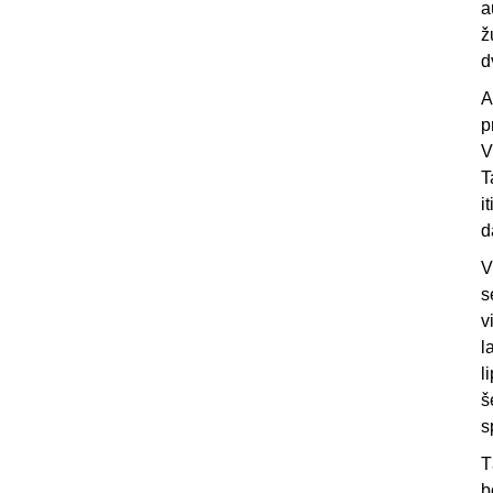
a
ž
d
A
p
V
T
i
d
V
s
v
l
l
š
s
T
b