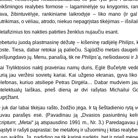
eikšmingos realybės formose – lagaminėlyje su knygomis, ran
ava, žibintuvėlyje, rankiniame laikrodyje – liko mano (ir gal
utrikimas, o vėliau, atrodo, niekuo nepagrįstas tikėjimas – išsila
etafizinius tos nakties patirties ženklus nujaučiu esant.
ebeturiu juodą plastmasinę dėžutę – kišeninę radijėlę
Philips
,
oste. Tiesa, dabar retokai ją paliečiu. Sąjūdžio metais daugel
eišjungdavo jų. Menu, panašią, tik ne
Philips’ą
, nešiodavosi ir 
ai Tryliktosios naktį pravėriau namų duris, Eglė Bučelytė vedė 
urią jau veržėsi sovietų kariai. Kai užgeso ekranas, gyva liko
elefonas, kuriuo atsiliepė Petras Dirgėla… Dabar mudviem jau 
ntelektualų laiškas, prieš dieną ar dvi rašytas Michailui G
ugrįžtant.
 juk dar labai tikėjau rašto, žodžio jėga. Ir tą šeštadienio rytą 
uvau parašęs esė. (Pavadinau ją „Dvasios pasiuntinių ke
criptum
; „Metai“ ją atspausdino 1991 m., Nr. 3.) Paredagavau
ąstyti ir rašyti paprastai: be metaforų ir užuominų į kitas real
uvo aukšta. Ją padidino ne tik karinė padėtis, bet ir prieš mėne