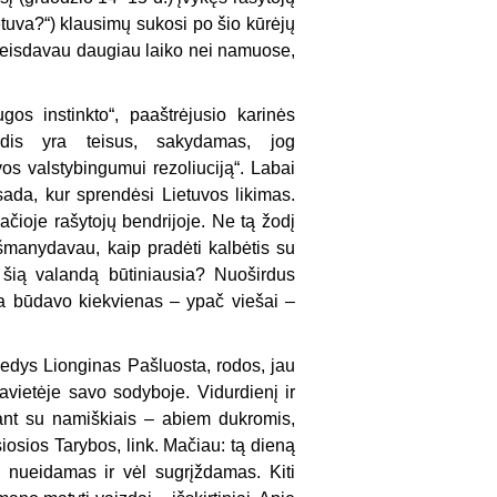
tuva?“) klausimų sukosi po šio kūrėjų
aleisdavau daugiau laiko nei namuose,
os instinkto“, paaštrėjusio karinės
rdis yra teisus, sakydamas, jog
os valstybingumui rezoliuciją“. Labai
sada, kur sprendėsi Lietuvos likimas.
pačioje rašytojų bendrijoje. Ne tą žodį
išmanydavau, kaip pradėti kalbėtis su
 šią valandą būtiniausia? Nuoširdus
da būdavo kiekvienas – ypač viešai –
edys Lionginas Pašluosta, rodos, jau
tavietėje savo sodyboje. Vidurdienį ir
tant su namiškiais – abiem dukromis,
osios Tarybos, link. Mačiau: tą dieną
 nueidamas ir vėl sugrįždamas. Kiti