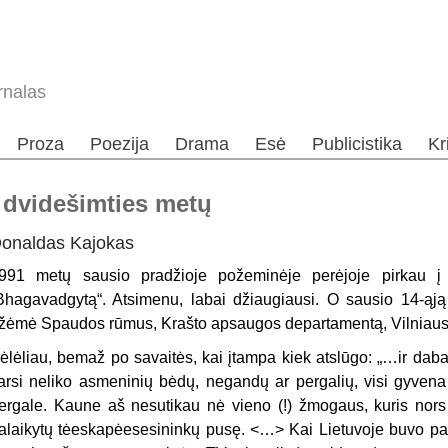
rnalas
Proza
Poezija
Drama
Esė
Publicistika
Kr
 dvidešimties metų
onaldas Kajokas
991 metų sausio pradžioje požeminėje perėjoje pirkau į 
Bhagavadgytą“. Atsimenu, labai džiaugiausi. O sausio 14-ąją r
žėmė Spaudos rūmus, Krašto apsaugos departamentą, Vilniaus
ėlėliau, bemaž po savaitės, kai įtampa kiek atslūgo: „…ir daba
arsi neliko asmeninių bėdų, negandų ar pergalių, visi gyven
ergale. Kaune aš nesutikau nė vieno (!) žmogaus, kuris nor
alaikytų tėeskapėesesininkų pusę. <…> Kai Lietuvoje buvo pask