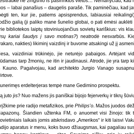
esitraukė nė žingsnio iš pasirinktos vietos… Nemanyčiau, kad ma
uos – labai panašius – daugelis parašė. Tik paminėčiau, kad 
bėgti ten, kur jie, patiems apsisprendus, labiausiai reikaling
odžio galią (ji paliko mane šunelio globai, o pati ėmėsi auklėti
rie bibliotekos laiptų stoviniuojančius sovietų kariškius: vis
ūsų kariai šaudys į savo motinas?
) neatrodė nesvarbūs. Ki
vakaro, nakties) likiminį vaizdinį ir buvome atsakingi už jį asmen
iesa, vaizdiniai trūkinėjo, jie neturėjo pabaigos. Artėjant 
ūdamas tarp žmonių, ne itin ir jaudinausi. Atrodė, jie yra tarp 
š Kauno. Pagalvojau, kad architekto Jurgio Vanago susapnuo
virtove.
unerimęs erdelterjeras tempė mane Gedimino prospektu.
ą juto jis? Nuo mažens jis paniškai bijojo fejerverkų ir tikrų šūvi
rįžkime prie radijo metafizikos, prie
Philips’o
. Mažos juodos dė
iapazonų. Šiandien užtenka FM, o anuomet visi žinojo: tik 
ovietiniais laikais jomis atskrisdavo „Amerikos“ ir kiti laisvi V
adijo aparatus ir menu, koks buvo džiaugsmas, kai pagaliau susivy