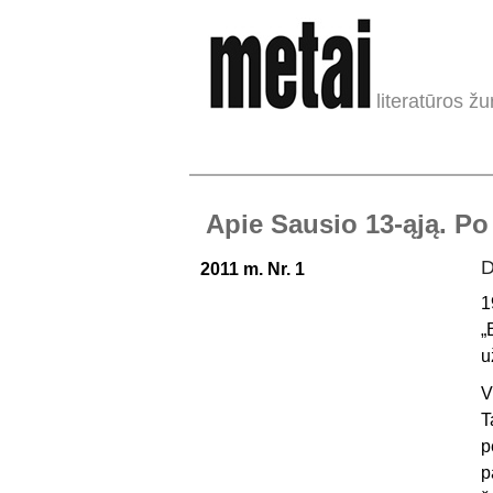
literatūros žu
Apie Sausio 13-ąją. Po
D
2011 m. Nr. 1
1
„
u
V
T
p
p