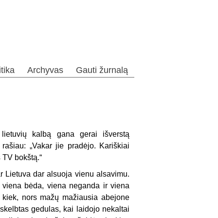
itika
Archyvas
Gauti žurnalą
lietuvių kalbą gana gerai išverstą
ašiau: „Vakar jie pradėjo. Kariškiai
 TV bokštą.“
r Lietuva dar alsuoja vienu alsavimu.
a viena bėda, viena neganda ir viena
s kiek, nors mažų mažiausia abejone
elbtas gedulas, kai laidojo nekaltai