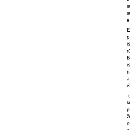
s
s
e
E
p
i
r
B
i
p
a
i
(
k
p
ž
n