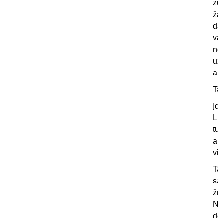
ž
ž
d
v
n
u
a
T
Į
L
t
a
v
T
s
ž
N
d