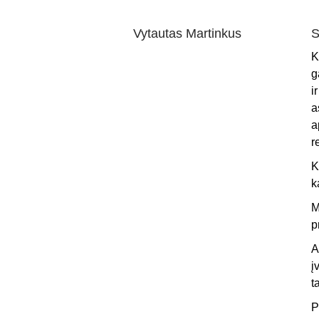
Vytautas Martinkus
S
K
g
i
a
a
r
K
k
M
p
A
į
t
P