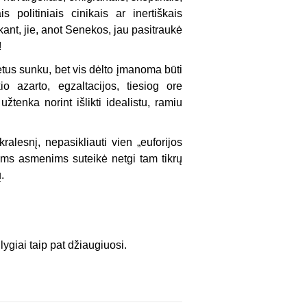
politiniais cinikais ar inertiškais
kant, jie, anot Senekos, jau pasitraukė
!
metus sunku, bet vis dėlto įmanoma būti
io azarto, egzaltacijos, tiesiog ore
žtenka norint išlikti idealistu, ramiu
akralesnį, nepasikliauti vien „euforijos
iems asmenims suteikė netgi tam tikrų
.
lygiai taip pat džiaugiuosi.