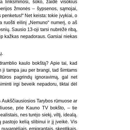
a linksminosi, šoko, žaidė visokius
perijos žmonės – šypsenos, sąmojai,
enketus!“ Net keista: tokie įvykiai, o
ruošti eilinį „Nemuno“ numerį, o aš
snių. Sausio 13-oji tarsi nubrėžė ribą,
aip kažkas nepadoraus. Garsiai niekas
ų.
dramblio kaulo bokštą? Apie tai, kad
m ji tampa jau per brangi, tad šimtams
ltūros pagrindų ignoravimą, gal net
minti irgi beveik nepadoru, tiktai dėl
ės Aukščiausiosios Tarybos rūmuose ar
liuose, prie Kauno TV bokšto, – tie
stais, nes turėjo siekį, viltį, idealą.
stojo kelią slibinui ir jį įveikė. Vis
nuvargėliais, emigrantais, skeptikais,