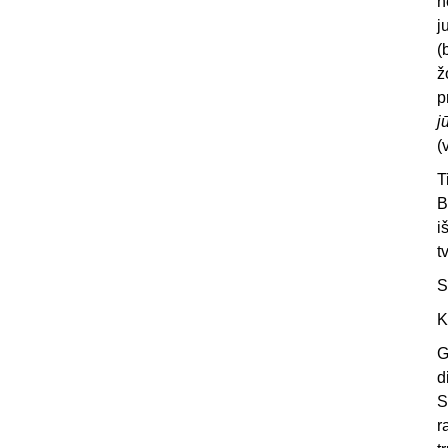
n
j
(
ž
p
j
(
T
B
i
t
S
K
G
d
S
r