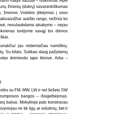
no matyti vaizdai – išskirtiniai. Apie
jaunų žmonių (dukrų) savarankiškumas
i), žmonos Violetos įtikėjimas į savo
 akivaizdžiai aukšto rango, nežinia ko
 klausė, nesulaukdama atsakymo –
nejau
ekvienas turėjome savąjį tos dienos
iškai.
vidunakčiui jau nebemačiau namiškių.
kitų. Su kitais. Sutikau daug pažįstamų
tas dvimiestis tapo tikrove. Arba –
ų.
želės su FM, MW, LW ir net šešetu SW
trumposios bangos – išsigelbėjimas.
akarų balsai. Mokykloje pats konstravau
niojau ne tik ilgų ar vidutinių, bet ir