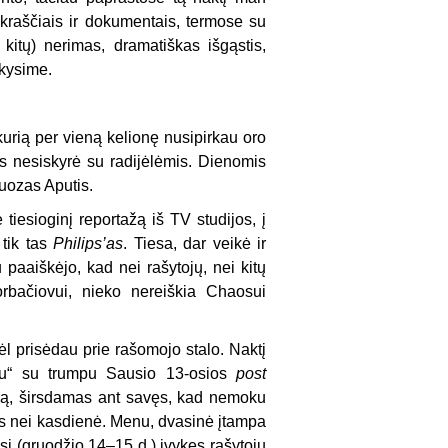
kraščiais ir dokumentais, termose su
 kitų) nerimas, dramatiškas išgąstis,
ikysime.
 kurią per vieną kelionę nusipirkau oro
is nesiskyrė su radijėlėmis. Dienomis
Juozas Aputis.
tiesioginį reportažą iš TV studijos, į
 tik tas
Philips’as
. Tiesa, dar veikė ir
paaiškėjo, kad nei rašytojų, nei kitų
orbačiovui, nieko nereiškia Chaosui
vėl prisėdau prie rašomojo stalo. Naktį
liu“ su trumpu Sausio 13-osios
post
 ją, širsdamas ant savęs, kad nemoku
ybes nei kasdienė. Menu, dvasinė įtampa
sį (gruodžio 14–15 d.) įvykęs rašytojų