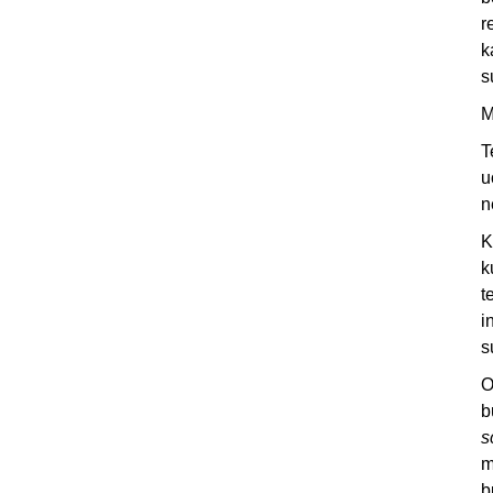
r
k
s
M
T
u
n
K
k
t
i
s
O
b
s
m
b