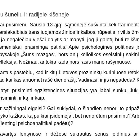
u šuneliu ir radijėle kišenėje
ai prisimenu Sausio 13-ąją, sąmonėje sušvinta keli fragmentai
arsiakalbiais transliuojamos žinios ir kalbos, rūpestis ir viltis 
r ja negalėčiau viešai dalytis ar manyti, jog ji galėtų būti reikšm
smeniškai prasminga patirtis. Apie psichologines politines 
pysakoje „Šuns mazgas“, nors anų keliolikos eseistinių sakini
efleksija. Nežinau, ar tokia kada nors rasis mano rašymuose.
artais pastebiu, kad ir kitų Lietuvos prozininkų kūriniuose reto
ad kai kas anuomet rašė dienoraštį. Vadinasi, ir jis nepadeda? 
atyt, prisiminti egzistencines situacijas yra labai sunku. Juk
risiminti: ir ką, ir kaip.
r sąžiningai elgeisi? Gal suklydai, o šiandien nenori to pripaž
vyko kažkas, ką puikiai įsidėmėjai, bet nenorėtum prisiminti? Arb
alentingi psichoanalitikai padėtų)?
avartęs lentynose ir dėžėse sukrautus senus leidinius ar