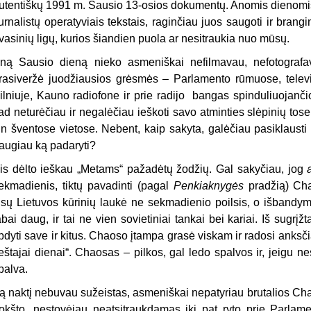
utentiškų 1991 m. Sausio 13-osios dokumentų. Anomis dienomis 
urnalistų operatyviais tekstais, raginčiau juos saugoti ir brangin
vasinių ligų, kurios šiandien puola ar nesitraukia nuo mūsų.
ną Sausio dieną nieko asmeniškai nefilmavau, nefotografav
rasiveržė juodžiausios grėsmės – Parlamento rūmuose, televizi
ilniuje, Kauno radiofone ir prie radijo bangas spinduliuojanč
ad neturėčiau ir negalėčiau ieškoti savo atminties slėpinių tose
tin šventose vietose. Nebent, kaip sakyta, galėčiau pasiklausti
augiau ką padaryti?
is dėlto ieškau „Metams“ pažadėtų žodžių. Gal sakyčiau, jog
ekmadienis, tiktų pavadinti (pagal
Penkiaknygės
pradžią) Cha
isų Lietuvos kūrinių laukė ne sekmadienio poilsis, o išband
abai daug, ir tai ne vien sovietiniai tankai bei kariai. Iš sugrį
ipdyti save ir kitus. Chaoso įtampa grasė viskam ir radosi anksčia
eštajai dienai“. Chaosas – pilkos, gal ledo spalvos ir, jeigu ne
palva.
ą naktį nebuvau sužeistas, asmeniškai nepatyriau brutalios Ch
okšto, nestovėjau neatsitraukdamas iki pat ryto prie Parlam