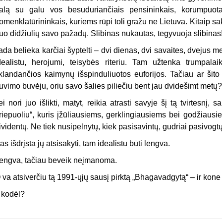
alą su galu vos besuduriančiais pensininkais, korumpuotais 
omenklatūrininkais, kuriems rūpi toli gražu ne Lietuva. Kitaip sa
uo didžiulių savo pažadų. Slibinas nukautas, tegyvuoja slibinas
ada belieka karčiai šyptelti – dvi dienas, dvi savaites, dvejus 
dealistu, herojumi, teisybės riteriu. Tam užtenka trumpalaik
klandančios kaimynų išspinduliuotos euforijos. Tačiau ar šito u
uvimo buvėju, oriu savo šalies piliečiu bent jau dvidešimt metų?
ei nori juo išlikti, matyt, reikia atrasti savyje šį tą tvirtesnį, s
riepuoliu“, kuris įžūliausiems, gerklingiausiems bei godžiaus
ividentų. Ne tiek nusipelnytų, kiek pasisavintų, gudriai pasivogtų
as išdrįsta jų atsisakyti, tam idealistu būti lengva.
engva, tačiau beveik neįmanoma.
 va atsiverčiu tą 1991-ųjų sausį pirktą „Bhagavadgytą“ – ir kone 
r kodėl?