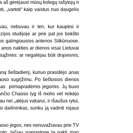
aš gėrėjausi mūsų kolegų rašytojų ir
ti, „vartoti“ kaip vaistus nuo daugelio
au, nebuvau ir ten, kur kaupėsi ir
jos studijoje ar prie pat jos bokšto
ios galingiausios antenos Sitkūnuose.
 anos nakties ar dienos visai Lietuvai
 sąžinės: ar negalėjau būti drąsesnis,
aną
šeštadienį, kuriuo prasidėjo anas
oso sugrįžimu. Po šeštosios dienos
ymas pirmapradėmis jėgomis. Jų buvo
žtančio Chaoso lyg iš molio vėl reikėjo
u nei „atėjus vakarui, ir išaušus rytui,
si dailininkas, sunku ją vadinti rojaus
aoso jėgos, nes nenuvažiavau prie TV
ento, tačiau paprastose tą naktį man