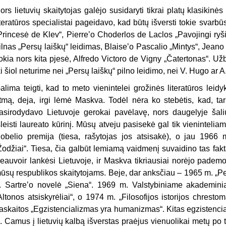
ors lietuvių skaitytojas galėjo susidaryti tikrai platų klasikinės
iteratūros specialistai pageidavo, kad būtų išversti tokie svar
Princesė de Klev“, Pierreʼo Choderlos de Laclos „Pavojingi ryš
ilnas „Persų laiškų“ leidimas, Blaiseʼo Pascalio „Mintys“, Jeano
okia nors kita pjesė, Alfredo Victoro de Vigny „Čatertonas“. 
ki šiol neturime nei „Persų laiškų“ pilno leidimo, nei V. Hugo ar A
alima teigti, kad to meto vienintelei grožinės literatūros leid
itmą, deja, irgi lėmė Maskva. Todėl nėra ko stebėtis, kad, tar
asirodydavo Lietuvoje gerokai pavėlavę, nors daugelyje šali
šleisti laureato kūrinį. Mūsų atveju pasisekė gal tik vieninteliam
obelio premija (tiesa, rašytojas jos atsisakė), o jau 1966 
Žodžiai“. Tiesa, čia galbūt lemiamą vaidmenį suvaidino tas fak
eauvoir lankėsi Lietuvoje, ir Maskva tikriausiai norėjo pademon
ūsų respublikos skaitytojams. Beje, dar anksčiau – 1965 m. „Pe
. Sartreʼo novelė „Siena“. 1969 m. Valstybiniame akademini
Altonos atsiskyrėliai“, o 1974 m. „Filosofijos istorijos chrestom
askaitos „Egzistencializmas yra humanizmas“. Kitas egzistencial
. Camus į lietuvių kalbą išverstas praėjus vienuolikai metų po 