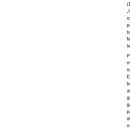
(
„
r
p
t
M
l
P
m
r
E
b
a
g
g
p
d
o