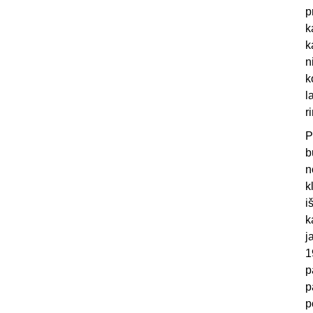
p
k
k
n
k
l
r
P
b
n
k
i
k
j
1
p
p
p