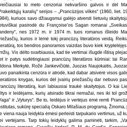
reičiausiai to meto cenzoriai nekvaršino galvos ir dėl Ma
Prakeiktųjų karalių“ serijos – „Prancūzijos vilkės“ (1960, liet. 1
984), kuriuos savo džiaugsmui galėjo atversti lietuvių skaitytoj
ietuviškai pasirodė du Françoiseʼos Sagan romanai „Sveikas,
andeny“, nes 1972 m. ir 1974 m. tuos romanus išleido Mas
riežasčių, kurios ir lėmė tokį prancūzų literatūros veidą. Reiki
iteratūrą, tos bendros panoramos vaizdas buvo kiek kryptelėjęs,
mžių. Vis dėlto svarbiausia, kad tie vertimai išugdė ištisą plej
et ir patys sudėtingiausi prancūzų literatūros kūriniai: ta
ldona Merkytė, Rožė Jankevičiūtė, Juozas Naujokaitis, Juoza
uvo panaikinta cenzūra ir atrodė, kad dabar atsivėrė visos galim
iteratūros knygas, kurios dėl įvairių priežasčių dar nebuvo pasi
rancūzų literatūrą, kuri labiausiai traukė skaitytojus. O kai 
iltys ir leidėjams, kurių atsirado tikrai nemažai, nes iki tol grož
Vaga“ ir „Vyturys“. Be to, leidėjus ir vertėjus ėmė remti Pran
nstitutas, sukūrę specialią Oskaro Milašiaus programą. Žinoma, p
e viena nauja leidykla ėmėsi perleisti tarpukario vertimus, už k
ei vertėjams. Tarp tokių leidyklų galima paminėti, tarkim, „Va