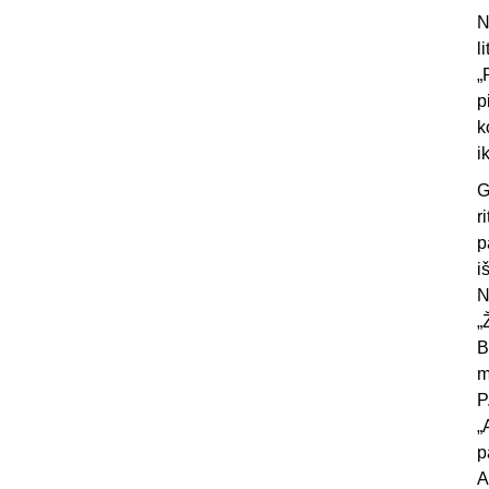
N
l
„
p
k
i
G
r
p
i
N
„
B
m
P
„
p
A