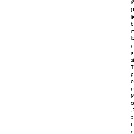
i
(
l
b
m
k
p
j
s
T
p
b
p
M
c
„
a
E
m