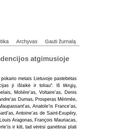
itika
Archyvas
Gauti žurnalą
endencijos atgimusioje
pokario metais Lietuvoje pastebėtas
s ji išlaikė ir toliau“. Iš tikrųjų,
lais, Molièreʼas, Voltaireʼas, Denis
sandreʼas Dumas, Prosperas Mérimée,
aupassantʼas, Anatoleʼis Franceʼas,
rdʼas, Antoineʼas de Saint-Exupéry,
 Louis Aragonas, François Mauriacas,
is ir kiti, tad vėrėsi ganėtinai plati