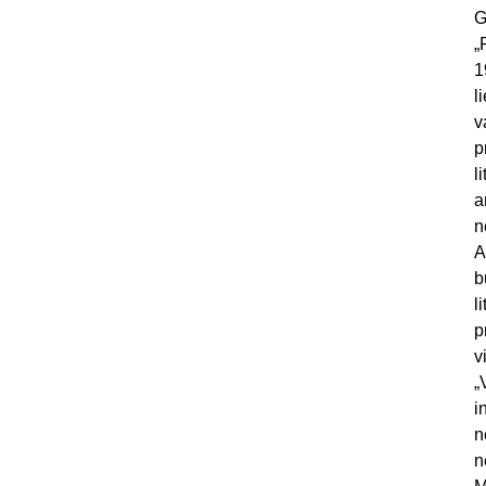
G
„
1
l
v
p
l
a
n
A
b
l
p
v
„
i
n
n