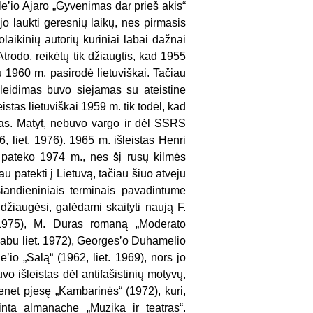
leʼio Ajaro „Gyvenimas dar prieš akis“
jo laukti geresnių laikų, nes pirmasis
laikinių autorių kūriniai labai dažnai
trodo, reikėtų tik džiaugtis, kad 1955
u 1960 m. pasirodė lietuviškai. Tačiau
leidimas buvo siejamas su ateistine
stas lietuviškai 1959 m. tik todėl, kad
jas. Matyt, nebuvo vargo ir dėl SSRS
, liet. 1976). 1965 m. išleistas Henri
 pateko 1974 m., nes šį rusų kilmės
au patekti į Lietuvą, tačiau šiuo atveju
iandieniniais terminais pavadintume
 džiaugėsi, galėdami skaityti naują F.
 1975), M. Duras romaną „Moderato
, abu liet. 1972), Georgesʼo Duhamelio
ʼio „Salą“ (1962, liet. 1969), nors jo
o išleistas dėl antifašistinių motyvų,
net pjesę „Kambarinės“ (1972), kuri,
nta almanache „Muzika ir teatras“.