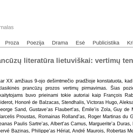
rnalas
Proza
Poezija
Drama
Esė
Publicistika
Kr
ncūzų literatūra lietuviškai: vertimų t
ar XX amžiaus 9-ojo dešimtmečio pradžioje konstatuota, kad 
klasikinės prancūzų prozos vertimų pirmavimas. Šias pozicija
kaitytojams buvo prieinami tokie autoriai kaip François Rabe
iderot, Honoré de Balzacas, Stendhalis, Victoras Hugo, Alek
eorge Sand, Gustaveʼas Flaubertʼas, Émileʼis Zola, Guy de M
arcelis Proustas, Romainas Rollandʼas, Roger Martinas du Ga
eanas Paulis Sartreʼas, Albertʼas Camus, Margueriteʼa Duras,
ervé Bazinas, Philippeʼas Hériat, André Maurois, Robertas Merleʼ