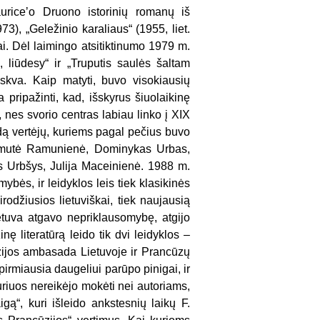
uriceʼo Druono istorinių romanų iš
973), „Geležinio karaliaus“ (1955, liet.
ai. Dėl laimingo atsitiktinumo 1979 m.
 liūdesy“ ir „Truputis saulės šaltam
kva. Kaip matyti, buvo visokiausių
a pripažinti, kad, išskyrus šiuolaikinę
 nes svorio centras labiau linko į XIX
adą vertėjų, kuriems pagal pečius buvo
i Ramutė Ramunienė, Dominykas Urbas,
s Urbšys, Julija Maceinienė. 1988 m.
ybės, ir leidyklos leis tiek klasikinės
rodžiusios lietuviškai, tiek naujausią
Lietuva atgavo nepriklausomybę, atgijo
inę literatūrą leido tik dvi leidyklos –
cūzijos ambasada Lietuvoje ir Prancūzų
irmiausia daugeliui parūpo pinigai, ir
uriuos nereikėjo mokėti nei autoriams,
igą“, kuri išleido ankstesnių laikų F.