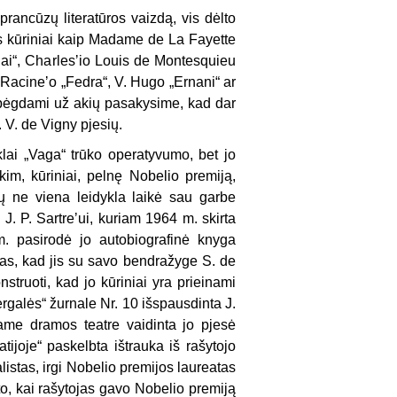
 prancūzų literatūros vaizdą, vis dėlto
būs kūriniai kaip Madame de La Fayette
iai“, Charlesʼio Louis de Montesquieu
 Racineʼo „Fedra“, V. Hugo „Ernani“ ar
Užbėgdami už akių pasakysime, kad dar
. V. de Vigny pjesių.
yklai „Vaga“ trūko operatyvumo, bet jo
kim, kūriniai, pelnę Nobelio premiją,
ų ne viena leidykla laikė sau garbe
 J. P. Sartreʼui, kuriam 1964 m. skirta
m. pasirodė jo autobiografinė knyga
tas, kad jis su savo bendražyge S. de
struoti, kad jo kūriniai yra prieinami
rgalės“ žurnale Nr. 10 išspausdinta J.
ame dramos teatre vaidinta jo pjesė
atijoje“ paskelbta ištrauka iš rašytojo
istas, irgi Nobelio premijos laureatas
to, kai rašytojas gavo Nobelio premiją