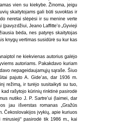
ejamas vien su kiekybe. Žinoma, jeigu
uvių skaitytojams gali būti suvoktas ir
ado neretai slėpėsi ir su menine verte
i (pavyzdžiui, Jeano Laffitteʼo „Gyvieji
žiausia bėda, nes patyręs skaitytojas
ais knygų vertimas susidūrė su kur kas
naiptol ne kiekvienas autorius galėjo
a gyviems autoriams. Pakakdavo kuriam
idurdavo nepageidaujamųjų sąraše. Šiuo
itai pajuto A. Gideʼas, dar 1936 m.
į režimą, ir turėjo susitaikyti su tuo,
kad rašytojo kūrinių rinktinė pasirodė
us nutiko J. P. Sartreʼui (laimei, dar
rios jau išverstas romanas „Gražūs
m. Čekoslovakijos įvykių, apie kuriuos
i mirusieji“ pasirodė tik 1986 m., kai