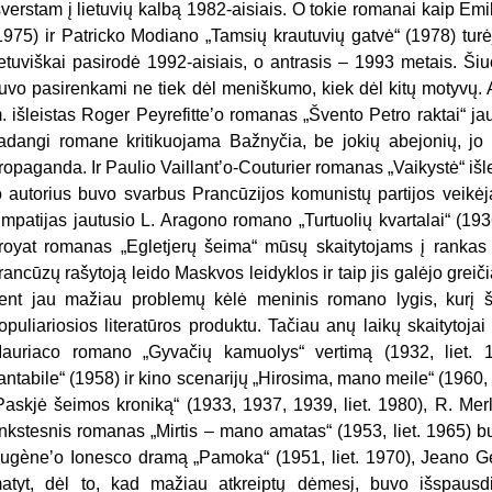
šverstam į lietuvių kalbą 1982-aisiais. O tokie romanai kaip Emi
1975) ir Patricko Modiano „Tamsių krautuvių gatvė“ (1978) turė
ietuviškai pasirodė 1992-aisiais, o antrasis – 1993 metais. Šiuo
uvo pasirenkami ne tiek dėl meniškumo, kiek dėl kitų motyvų. A
. išleistas Roger Peyrefitteʼo romanas „Švento Petro raktai“ ja
adangi romane kritikuojama Bažnyčia, be jokių abejonių, jo 
ropaganda. Ir Paulio Vaillantʼo-Couturier romanas „Vaikystė“ išlei
o autorius buvo svarbus Prancūzijos komunistų partijos veikė
impatijas jautusio L. Aragono romano „Turtuolių kvartalai“ (1936
royat romanas „Egletjerų šeima“ mūsų skaitytojams į rankas
rancūzų rašytoją leido Maskvos leidyklos ir taip jis galėjo greiči
ent jau mažiau problemų kėlė meninis romano lygis, kurį š
opuliariosios literatūros produktu. Tačiau anų laikų skaitytojai
auriaco romano „Gyvačių kamuolys“ vertimą (1932, liet.
antabile“ (1958) ir kino scenarijų „Hirosima, mano meile“ (1960
Paskjė šeimos kroniką“ (1933, 1937, 1939, liet. 1980), R. Merle
nkstesnis romanas „Mirtis – mano amatas“ (1953, liet. 1965) buv
ugèneʼo Ionesco dramą „Pamoka“ (1951, liet. 1970), Jeano Ge
atyt, dėl to, kad mažiau atkreiptų dėmesį, buvo išspausdi