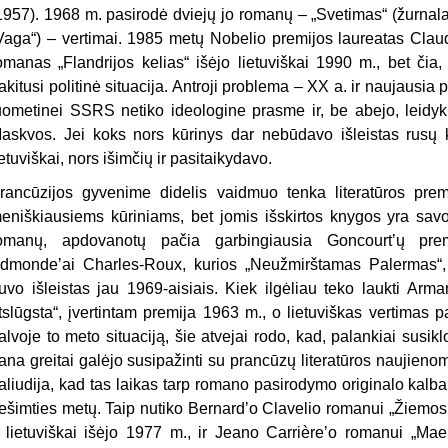
1957). 1968 m. pasirodė dviejų jo romanų – „Svetimas“ (žurnalas 
Vaga“) – vertimai. 1985 metų Nobelio premijos laureatas Clau
omanas „Flandrijos kelias“ išėjo lietuviškai 1990 m., bet čia
akitusi politinė situacija. Antroji problema – XX a. ir naujausia 
uometinei SSRS netiko ideologine prasme ir, be abejo, leidykl
askvos. Jei koks nors kūrinys dar nebūdavo išleistas rusų k
ietuviškai, nors išimčių ir pasitaikydavo.
rancūzijos gyvenime didelis vaidmuo tenka literatūros pre
eniškiausiems kūriniams, bet jomis išskirtos knygos yra savot
omanų, apdovanotų pačia garbingiausia Goncourtʼų premi
dmondeʼai Charles-Roux, kurios „Neužmirštamas Palermas“, 
uvo išleistas jau 1969-aisiais. Kiek ilgėliau teko laukti Arm
tslūgsta“, įvertintam premija 1963 m., o lietuviškas vertimas 
alvoje to meto situaciją, šie atvejai rodo, kad, palankiai susi
ana greitai galėjo susipažinti su prancūzų literatūros naujienomi
aliudija, kad tas laikas tarp romano pasirodymo originalo kalba i
ešimties metų. Taip nutiko Bernardʼo Clavelio romanui „Žiemos 
 lietuviškai išėjo 1977 m., ir Jeano Carrièreʼo romanui „M