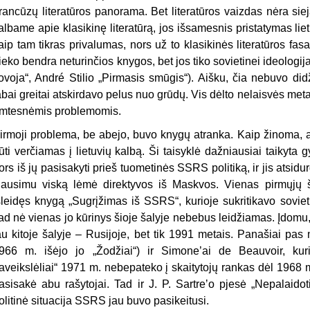
rancūzų literatūros panorama. Bet literatūros vaizdas nėra si
albame apie klasikinę literatūrą, jos išsamesnis pristatymas liet
aip tam tikras privalumas, nors už to klasikinės literatūros fas
ieko bendra neturinčios knygos, bet jos tiko sovietinei ideologija
ovoja“, André Stilio „Pirmasis smūgis“). Aišku, čia nebuvo did
abai greitai atskirdavo pelus nuo grūdų. Vis dėlto nelaisvės met
imtesnėmis problemomis.
irmoji problema, be abejo, buvo knygų atranka. Kaip žinoma, a
ūti verčiamas į lietuvių kalbą. Ši taisyklė dažniausiai taikyt
ors iš jų pasisakyti prieš tuometinės SSRS politiką, ir jis ats
lausimu viską lėmė direktyvos iš Maskvos. Vienas pirmųjų š
šleidęs knygą „Sugrįžimas iš SSRS“, kurioje sukritikavo sovietin
ad nė vienas jo kūrinys šioje šalyje nebebus leidžiamas. Įdomu, 
au kitoje šalyje – Rusijoje, bet tik 1991 metais. Panašiai pas m
966 m. išėjo jo „Žodžiai“) ir Simone’ai de Beauvoir, ku
aveikslėliai“ 1971 m. nebepateko į skaitytojų rankas dėl 1968 
asisakė abu rašytojai. Tad ir J. P. Sartreʼo pjesė „Nepalaidot
olitinė situacija SSRS jau buvo pasikeitusi.