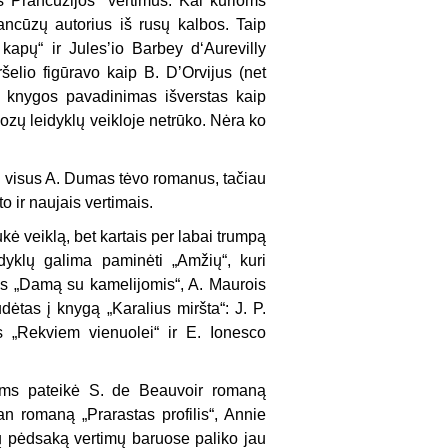
 Prancūzijos“ vertimus. Kai kurioms
ancūzų autorius iš rusų kalbos. Taip
kapų“ ir Julesʼio Barbey d‘Aurevilly
ršelio figūravo kaip B. DʼOrvijus (net
 o knygos pavadinimas išverstas kaip
ozų leidyklų veikloje netrūko. Nėra ko
ti visus A. Dumas tėvo romanus, tačiau
to ir naujais vertimais.
ukė veiklą, bet kartais per labai trumpą
idyklų galima paminėti „Amžių“, kuri
us „Damą su kamelijomis“, A. Maurois
dėtas į knygą „Karalius miršta“: J. P.
s „Rekviem vienuolei“ ir E. Ionesco
ojams pateikė S. de Beauvoir romaną
an romaną „Prarastas profilis“, Annie
ų pėdsaką vertimų baruose paliko jau