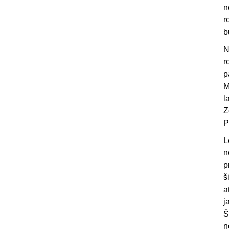
n
r
b
N
r
p
M
l
Z
P
L
n
p
š
a
j
Š
n