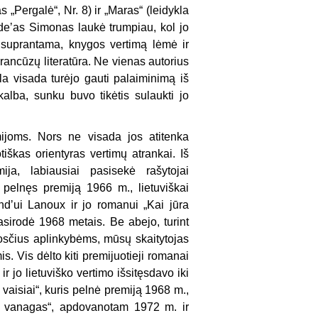
„Pergalė“, Nr. 8) ir „Maras“ (leidykla
deʼas Simonas laukė trumpiau, kol jo
, suprantama, knygos vertimą lėmė ir
prancūzų literatūra. Ne vienas autorius
a visada turėjo gauti palaiminimą iš
alba, sunku buvo tikėtis sulaukti jo
mijoms. Nors ne visada jos atitenka
iškas orientyras vertimų atrankai. Iš
ja, labiausiai pasisekė rašytojai
pelnęs premiją 1966 m., lietuviškai
andʼui Lanoux ir jo romanui „Kai jūra
pasirodė 1968 metais. Be abejo, turint
klosčius aplinkybėms, mūsų skaitytojas
s. Vis dėlto kiti premijuotieji romanai
r jo lietuviško vertimo išsitęsdavo iki
vaisiai“, kuris pelnė premiją 1968 m.,
ae vanagas“, apdovanotam 1972 m. ir