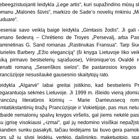
ebeegzistuojanti leidykla „Lege artis“, kuri supažindino mūsų 
omanu „Malonės šūvis“, markizo de Sadeʼo novelių rinkiniu „Mei
uduare“.
eseniai savo veiklą baigė leidykla „Gimtasis žodis“. Ji gali d
omano šedevrą – Chrétieno de Troyes „Persevalį, arba Pasa
aminėtinas G. Sand romanas „Rastinukas Fransua“. Tarp šiuol
urielės Barbery „Ežio eleganciją“ (ši knyga Lietuvoje liko vei
aiką pirmavo bestselerių sąrašuose), Véroniqueʼos Ovaldé 
enatti romaną „Seseriškos sielos“. Be pastarosios knygos le
rancūzijoje nesusilaukė gausesnio skaitytojų rato.
eidykla „Algarvė“ labai greitai įsitikino, kad bestseleris 
egarantuoja sėkmės Lietuvoje. Ji 1999 m. išleido vieną įdomia
rancūzų literatūros kūrinių – Marie Darrieussecq roma
imtatūkstantinių tiražų Prancūzijoje ir Vokietijoje, pas mus net
tbaidė nemalonių spalvų knygos viršelis, gal jiems nekėlė pas
au įgrisę visokiausi „-izmai“, gal jų nedomino visiškai nepažį
iandien sunku pasakyti, tačiau leidėjams tai buvo gera pamoka
ors už jų slypi leidėjų, vertėjo, dailininko, maketuotojo, sp