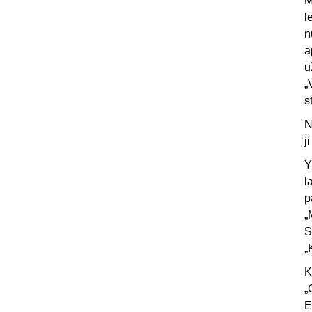
M
l
n
a
u
„
s
N
j
Y
l
p
„
S
„
K
„
E