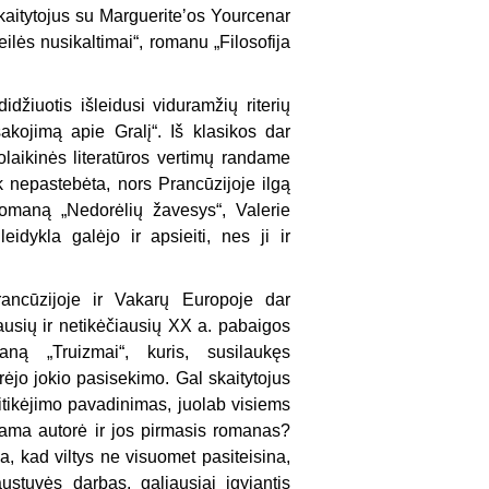
skaitytojus su Margueriteʼos Yourcenar
lės nusikaltimai“, romanu „Filosofija
idžiuotis išleidusi viduramžių riterių
kojimą apie Gralį“. Iš klasikos dar
aikinės literatūros vertimų randame
k nepastebėta, nors Prancūzijoje ilgą
romaną „Nedorėlių žavesys“, Valerie
idykla galėjo ir apsieiti, nes ji ir
Prancūzijoje ir Vakarų Europoje dar
usių ir netikėčiausių XX a. pabaigos
ną „Truizmai“, kuris, susilaukęs
urėjo jokio pasisekimo. Gal skaitytojus
itikėjimo pavadinimas, juolab visiems
stama autorė ir jos pirmasis romanas?
, kad viltys ne visuomet pasiteisina,
austuvės darbas, galiausiai įgyjantis