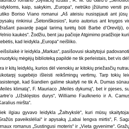
auriaco romano „Gyvačių lizdas“, R. M. du Gardʼo „Senosios
eidykloms, kaip, sakykim, „Europa“, netrūko įžūlumo versti pr
utiko Boriso Viano romanui „Aš ateisiu nusispjauti ant jūsų 
pysakų rinkiniui „Šėtoniškosios“, kurio autorius ant knygos vi
žrašant pavardę pagal tarimą turėtų būti Barbė d‘Orevilji),
Velnio kaukės“. Žodžiu, bent jau pačioje Atgimimo pradžioje kuri
tebėtis, kad leidykla „Europa“ neišliko.
eišsilaikė ir leidykla „Markas“, pasišovusi skaitytojui padovano
i nuotykių mėgėjų biblioteką papildė ne tik perleistais, bet vis dėl
ra ir kitų leidyklų, kurios dėl vienokių ar kitokių priežasčių nutra
aikotarpį sugebėjo išleisti reikšmingų vertimų. Tarp tokių le
asistengė, kad šiandien galime skaityti ne tik A. Dumas sūna
Meilės klimatą“, F. Mauriaco „Meilės dykumą“, bet ir pjeses, su
artreʼo „Užsklęstos durys“, Williamo Faulknerio ir A. Camu
Karalius miršta“.
iek ilgiau gyvavo leidykla „Žaltvykslė“, kuri mūsų skaityt
Gražūs paveikslėliai“ ir apysaką „Labai lengva mirtis“, F. Sag
rnaux romanus „Sustingusi moteris“ ir „Vieta gyvenime“. Graž