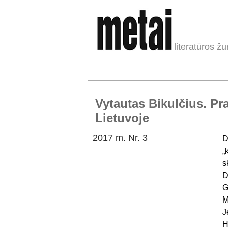
literatūros žu
Vytautas Bikulčius. Pra
Lietuvoje
2017 m. Nr. 3
D
„
s
D
G
M
J
H