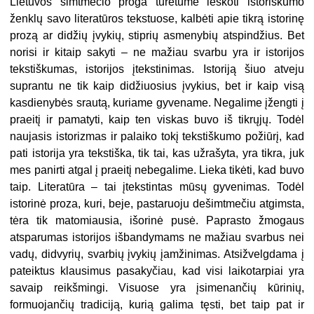
Lietuvos šimtmečio proga turėtume ieškoti istoriškumo
ženklų savo literatūros tekstuose, kalbėti apie tikrą istorinę
prozą ar didžių įvykių, stiprių asmenybių atspindžius. Bet
norisi ir kitaip sakyti – ne mažiau svarbu yra ir istorijos
tekstiškumas, istorijos įtekstinimas. Istoriją šiuo atveju
suprantu ne tik kaip didžiuosius įvykius, bet ir kaip visą
kasdienybės srautą, kuriame gyvename. Negalime įžengti į
praeitį ir pamatyti, kaip ten viskas buvo iš tikrųjų. Todėl
naujasis istorizmas ir palaiko tokį tekstiškumo požiūrį, kad
pati istorija yra tekstiška, tik tai, kas užrašyta, yra tikra, juk
mes panirti atgal į praeitį nebegalime. Lieka tikėti, kad buvo
taip. Literatūra – tai įtekstintas mūsų gyvenimas. Todėl
istorinė proza, kuri, beje, pastaruoju dešimtmečiu atgimsta,
tėra tik matomiausia, išorinė pusė. Paprasto žmogaus
atsparumas istorijos išbandymams ne mažiau svarbus nei
vadų, didvyrių, svarbių įvykių įamžinimas. Atsižvelgdama į
pateiktus klausimus pasakyčiau, kad visi laikotarpiai yra
savaip reikšmingi. Visuose yra įsimenančių kūrinių,
formuojančių tradiciją, kurią galima tęsti, bet taip pat ir