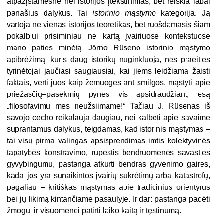
atpažįstamesnė nei istorijos įtekstinimas, bet reiškia labai
panašius dalykus. Tai
istorinio mąstymo
kategorija. Ją
vartoja ne vienas istorijos teoretikas, bet ruošdamasis šiam
pokalbiui prisiminiau ne kartą įvairiuose kontekstuose
mano paties minėtą Jörno Rüseno istorinio mąstymo
apibrėžimą, kuris daug istorikų nuginkluoja, nes praeities
tyrinėtojai jaučiasi saugiausiai, kai jiems leidžiama žaisti
faktais, verti juos kaip žemuoges ant smilgos, mąstyti apie
priežasčių–pasekmių pynes vis apsidraudžiant, esą
„filosofavimu mes neužsiimame!“ Tačiau J. Rüsenas iš
savojo cecho reikalauja daugiau, nei kalbėti apie savaime
suprantamus dalykus, teigdamas, kad istorinis mąstymas –
tai visų pirma valingas apsisprendimas imtis kolektyvinės
tapatybės konstravimo, rūpestis bendruomenės savasties
gyvybingumu, pastanga atkurti bendras gyvenimo gaires,
kada jos yra sunaikintos įvairių sukrėtimų arba katastrofų,
pagaliau – kritiškas mąstymas apie tradicinius orientyrus
bei jų likimą kintančiame pasaulyje. Ir dar: pastanga padėti
žmogui ir visuomenei patirti laiko kaitą ir tęstinumą.