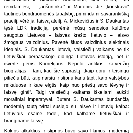
remdamiesi, – „aušrininkai“ ir Maironis. Jie „konstravo“
tautinės bendruomenės tapatybę, primindami savarankišką
praeitį, vėrė jai laisvą ateitį. A. Mickevičius ir S. Daukantas
tęsė LDK tradiciją, perėmė mūsų senosios kultūros
saugotus Lietuvos – laisvės krašto, lietuvio – laisvo
žmogaus vaizdinius. Pavertė šiuos vaizdinius siektinais
idealais. S. Daukantas lietuvių valstiečių vaikams ne tik
lietuviškai perpasakojo didingą Lietuvos istoriją, bet ir
išvertė jiems Kornelijaus Nepoto antikos karvedžių
biografijas – tam, kad šie suprastų, „kaip doru ir teisingu
piliečiu būti, kaip narsiu ir stipriu kariu tapti, kaip valstybės
reikaluose ir kare elgtis, kaip nuo priešų savo tėvynę ir
laisvę ginti“. Taigi valstiečių vaikams iškeliami aukšti
moraliniai imperatyvai. Būtent S. Daukantas bundančią
modernią tautą tvirtai susiejo su laisve ir lietuvių kalba:
lietuviais esame todėl, kad kalbame lietuviškai ir
branginame laisvę.
Kokios atkaklios ir stiprios buvo savo likimus, modernią