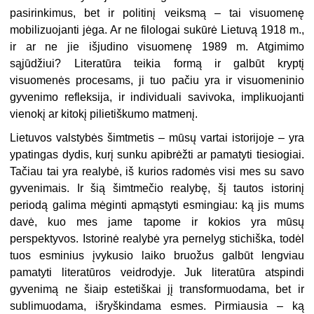
pasirinkimus, bet ir politinį veiksmą – tai visuomenę
mobilizuojanti jėga. Ar ne filologai sukūrė Lietuvą 1918 m.,
ir ar ne jie išjudino visuomenę 1989 m. Atgimimo
sąjūdžiui? Literatūra teikia formą ir galbūt kryptį
visuomenės procesams, ji tuo pačiu yra ir visuomeninio
gyvenimo refleksija, ir individuali savivoka, implikuojanti
vienokį ar kitokį pilietiškumo matmenį.
Lietuvos valstybės šimtmetis – mūsų vartai istorijoje – yra
ypatingas dydis, kurį sunku apibrėžti ar pamatyti tiesiogiai.
Tačiau tai yra realybė, iš kurios radomės visi mes su savo
gyvenimais. Ir šią šimtmečio realybę, šį tautos istorinį
periodą galima mėginti apmąstyti esmingiau: ką jis mums
davė, kuo mes jame tapome ir kokios yra mūsų
perspektyvos. Istorinė realybė yra pernelyg stichiška, todėl
tuos esminius įvykusio laiko bruožus galbūt lengviau
pamatyti literatūros veidrodyje. Juk literatūra atspindi
gyvenimą ne šiaip estetiškai jį transformuodama, bet ir
sublimuodama, išryškindama esmes. Pirmiausia – ką