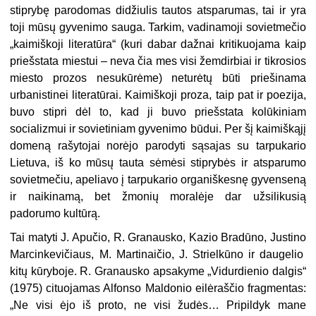
stiprybę parodomas didžiulis tautos atsparumas, tai ir yra
toji mūsų gyvenimo sauga. Tarkim, vadinamoji sovietmečio
„kaimiškoji literatūra“ (kuri dabar dažnai kritikuojama kaip
priešstata miestui – neva čia mes visi žemdirbiai ir tikrosios
miesto prozos nesukūrėme) neturėtų būti priešinama
urbanistinei literatūrai. Kaimiškoji proza, taip pat ir poezija,
buvo stipri dėl to, kad ji buvo priešstata kolūkiniam
socializmui ir sovietiniam gyvenimo būdui. Per šį kaimiškąjį
domeną rašytojai norėjo parodyti sąsajas su tarpukario
Lietuva, iš ko mūsų tauta sėmėsi stiprybės ir atsparumo
sovietmečiu, apeliavo į tarpukario organiškesnę gyvenseną
ir naikinamą, bet žmonių moralėje dar užsilikusią
padorumo kultūrą.
Tai matyti J. Apučio, R. Granausko, Kazio Bradūno, Justino
Marcinkevičiaus, M. Martinaičio, J. Strielkūno ir daugelio
kitų kūryboje. R. Granausko apsakyme „Vidurdienio dalgis“
(1975) cituojamas Alfonso Maldonio eilėraščio fragmentas:
„Ne visi ėjo iš proto, ne visi žudės… Pripildyk mane