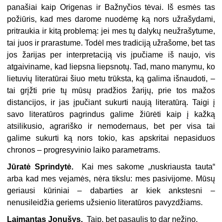
panašiai kaip Origenas ir Bažnyčios tėvai. Iš esmės tas
požiūris, kad mes darome nuodėmę ką nors užrašydami,
pritraukia ir kitą problemą: jei mes tų dalykų neužrašytume,
tai juos ir prarastume. Todėl mes tradiciją užrašome, bet tas
jos žarijas per interpretaciją vis įpučiame iš naujo, vis
atgaiviname, kad liepsna liepsnotų. Tad, mano manymu, ko
lietuvių literatūrai šiuo metu trūksta, ką galima išnaudoti, –
tai grįžti prie tų mūsų pradžios žarijų, prie tos mažos
distancijos, ir jas įpučiant sukurti naują literatūrą. Taigi į
savo literatūros pagrindus galime žiūrėti kaip į kažką
atsilikusio, agrariško ir nemodernaus, bet per visa tai
galime sukurti ką nors tokio, kas apskritai nepasiduos
chronos – progresyvinio laiko parametrams.
Jūratė Sprindytė.
Kai mes sakome „nuskriausta tauta“
arba kad mes vejamės, nėra tikslu: mes pasivijome. Mūsų
geriausi kūriniai – dabarties ar kiek ankstesni –
nenusileidžia geriems užsienio literatūros pavyzdžiams.
Laimantas Jonušys.
Taip, bet pasaulis to dar nežino.