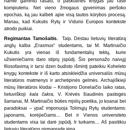
namie gamintu rašalu, o paskutines knygas jau rašė
kompiuteriu. Net vieno žmogaus gyvenimas peršoko
epochas, ką jau kalbėti apie visą tautos kūrybos procesą.
Manau, kad Kukutis Rytų ir Vidurio Europos kontekste
atrodo puikiai.
Regimantas Tamošaitis.
Ta
ip. D
ėstau lietuvių literatūrą
anglų kalba „Erasmus“ studentams, tai M. Martinaičio
Kukutis yra vienas iš fundamentalių tektų, kurie
užsieniečiams daro stiprų įspūdį. Šio personažo naivųjį
filosofavimą ir tar
si dzen budisto išmintį pateikiu Koheleto
knygų kontekste ir iš karto atsiskleidžia universalūs mūsų
literatūros matme
nys ir archeti
pinės gelmės. Archajiškieji
mūsų literatūros klodai – Kristijono Donelaičio laiko ratas,
lietuviškoji
kala čakra
, V. Krėvės šiaudinės pastogės
šamanai, M. Martinaičio būties mįslių poetika, jo koanai bei
paradoksai – ypač imponuoja Tolimųjų Rytų studentams:
japonams, korėjiečiams… Bet ir Vienos universiteto
studentams visa tai darė įspūdį. Ir turkams… Aš pasitikiu
lietuvių literatūros pirmaprade jėga.