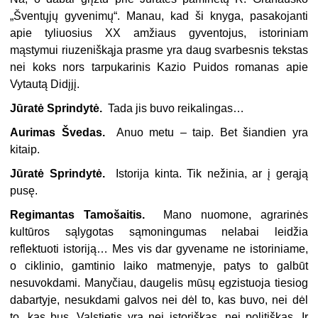
„Šventųjų gyvenimų“. Manau, kad ši knyga, pasakojanti
apie tyliuosius XX amžiaus gyventojus, istoriniam
mąstymui riuzeniškąja prasme yra daug svarbesnis tekstas
nei koks nors tarpukarinis Kazio Puidos romanas apie
Vytautą Didįjį.
Jūratė Sprindytė.
Tada jis buvo reikalingas…
Aurimas Švedas.
Anuo metu – taip. Bet šiandien yra
kitaip.
Jūratė Sprindytė.
Istorija kinta. Tik nežinia, ar į gerąją
pusę.
Regimantas Tamošaitis.
Mano nuomone, agrarinės
kultūros sąlygotas sąmoningumas nelabai leidžia
reflektuoti istoriją… Mes vis dar gyvename ne istoriniame,
o ciklinio, gamtinio laiko matmenyje, patys to galbūt
nesuvokdami. Manyčiau, daugelis mūsų egzistuoja tiesiog
dabartyje, nesukdami galvos nei dėl to,
kas buvo, nei dėl
to, kas bus. Valstietis yra nei istoriškas, nei politiškas. Ir