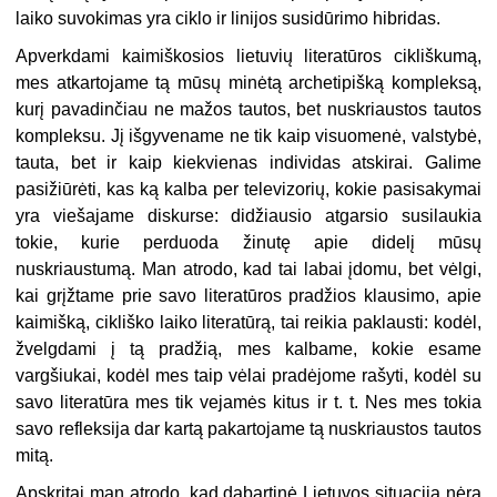
laiko suvokimas yra ciklo ir linijos susidūrimo hibridas.
Apverkdami kaimiškosios lietuvių literatūros cikliškumą,
mes atkartojame tą mūsų minėtą archetipišką kompleksą,
kurį pavadinčiau ne mažos tautos, bet nuskriaustos tautos
kompleksu. Jį išgyvename ne tik kaip visuomenė, valstybė,
tauta, bet ir kaip kiekvienas individas atskirai. Galime
pasižiūrėti, kas ką kalba per televizorių, kokie pasisakymai
yra viešajame diskurse: didžiausio atgarsio susilaukia
tokie, kurie perduoda žinutę apie didelį mūsų
nuskriaustumą. Man atrodo, kad tai labai įdomu, bet vėlgi,
kai grįžtame prie savo literatūros pradžios klausimo, apie
kaimišką, cikliško laiko literatūrą, tai reikia paklausti: kodėl,
žvelgdami į tą pradžią, mes kalbame, kokie esame
vargšiukai, kodėl mes taip vėlai pradėjome rašyti, kodėl su
savo literatūra mes tik vejamės kitus ir t. t. Nes mes tokia
savo refleksija dar kartą pakartojame tą nuskriaustos tautos
mitą.
Apskritai man atrodo, kad dabartinė Lietuvos situacija nėra