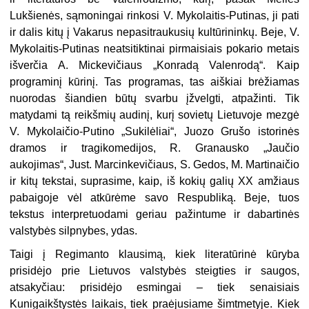
Lukšienės, sąmoningai rinkosi V. Mykolaitis-Putinas, ji pati
ir dalis kitų į Vakarus nepasitraukusių kultūrininkų. Beje, V.
Mykolaitis-Putinas neatsitiktinai pirmaisiais pokario metais
išverčia A. Mickevičiaus „Konradą Valenrodą“. Kaip
programinį kūrinį. Tas programas, tas aiškiai brėžiamas
nuorodas šiandien būtų svarbu įžvelgti, atpažinti. Tik
matydami tą reikšmių audinį, kurį sovietų Lietuvoje mezgė
V. Mykolaičio-Putino „Sukilėliai“, Juozo Grušo istorinės
dramos ir tragikomedijos, R. Granausko „Jaučio
aukojimas“, Just. Marcinkevičiaus, S. Gedos, M. Martinaičio
ir kitų tekstai, suprasime, kaip, iš kokių galių XX amžiaus
pabaigoje vėl atkūrėme savo Respubliką. Beje, tuos
tekstus interpretuodami geriau pažintume ir dabartinės
valstybės silpnybes, ydas.
Taigi į Regimanto klausimą, kiek literatūrinė kūryba
prisidėjo prie Lietuvos valstybės steigties ir saugos,
atsakyčiau: prisidėjo esmingai – tiek senaisiais
Kunigaikštystės laikais, tiek praėjusiame šimtmetyje. Kiek