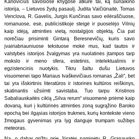
Kanovičius savosiose knygose atkūrė tai, ką sunaikino
istorija, – Lietuvos žydų pasaulį. Judita Vaičiūnaitė, Tomas
Venclova, R. Gavelis, Jurgis Kunčinas savo eilėraščiuose,
romanuose, esė, publicistikoje steigė ir puoselėjo Vilnių
kaip idėją, atminties vietą, nostalgijos objektą. Čia pat
norėčiau prisiminti Gintarą Beresnevičių, kuris savo
įvairiabriauniuose tekstuose mokė mus, kad tautos ir
valstybės istorijos žvalgymas yra nuolatinės įtampos tarp
mokslo ir meno sfera, estetinis, intelektualinis ir
egzistencinis nuotykis. Tikru šaltu dušu Lietuvos
visuomenei tapo Mariaus Ivaškevičiaus romanas „Žali“, bet
tai yra išskirtinis literatūros ir istorinės kultūros reiškinys,
skatinantis užsiimti savistaba. Tuo tarpu Kristinos
Sabaliauskaitės ciklą „Silva rerum“ visuomenė priėmė kaip
dovaną, kuri į kultūrinės atminties zoną sugrąžino Baroko
epochą bei ilgąsias istorijos trukmes, kurių kontekste vieno
žmogaus gyvenimas yra lyg danguje trumpam sužibęs
meteoras.
Na, o dabar grįžtu prie Jūratės paminėtų R. Granausko