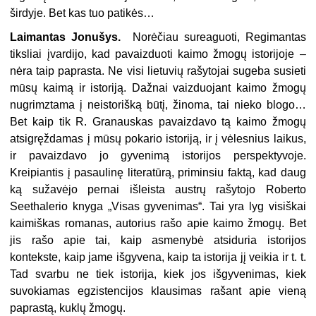
širdyje. Bet kas tuo patikės…
Laimantas Jonušys.
Norėčiau sureaguoti, Regimantas
tiksliai įvardijo, kad pavaizduoti kaimo žmogų istorijoje –
nėra taip paprasta. Ne visi lietuvių rašytojai sugeba susieti
mūsų kaimą ir istoriją. Dažnai vaizduojant kaimo žmogų
nugrimztama į neistorišką būtį, žinoma, tai nieko blogo…
Bet kaip tik R. Granauskas pavaizdavo tą kaimo žmogų
atsigręždamas į mūsų pokario istoriją, ir į vėlesnius laikus,
ir pavaizdavo jo gyvenimą istorijos perspektyvoje.
Kreipiantis į pasaulinę literatūrą, priminsiu faktą, kad daug
ką sužavėjo pernai išleista austrų rašytojo Roberto
Seethalerio knyga „Visas gyvenimas“. Tai yra lyg visiškai
kaimiškas romanas, autorius rašo apie kaimo žmogų. Bet
jis rašo apie tai, kaip asmenybė atsiduria istorijos
kontekste, kaip jame išgyvena, kaip ta istorija jį veikia ir t. t.
Tad svarbu ne tiek istorija, kiek jos išgyvenimas, kiek
suvokiamas egzistencijos klausimas rašant apie vieną
paprastą, kuklų žmogų.