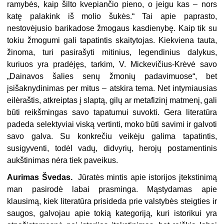
ramybės, kaip šilto kvepiančio pieno, o jeigu kas – nors
katę palakink iš molio šukės.“ Tai apie paprasto,
nestovėjusio barikadose žmogaus kasdienybę. Kaip tik su
tokiu žmogumi gali tapatintis skaitytojas. Kiekviena tauta,
žinoma, turi pasirašyti mitinius, legendinius dalykus,
kuriuos yra pradėjęs, tarkim, V. Mickevičius-Krėvė savo
„Dainavos šalies senų žmonių padavimuose“, bet
įsišaknydinimas per mitus – atskira tema. Net intymiausias
eilėraštis, atkreiptas į slaptą, gilų ar metafizinį matmenį, gali
būti reikšmingas savo tapatumui suvokti. Gera literatūra
padeda selektyviai viską vertinti, moko būti savimi ir galvoti
savo galva. Su konkrečiu veikėju galima tapatintis,
susigyventi, todėl vadų, didvyrių, herojų postamentinis
aukštinimas nėra tiek paveikus.
Aurimas Švedas.
Jūratės mintis apie istorijos įtekstinimą
man pasirodė labai prasminga. Mąstydamas apie
klausimą, kiek literatūra prisideda prie valstybės steigties ir
saugos, galvojau apie tokią kategoriją, kuri istorikui yra