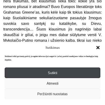
nėra trūkumas, bet klausimas lieka toks: kokie yra šio
romano pliusai ir atradimai? Buvo Europos literatūroje toks
Grahamas Greene’as, kuris kėlė kaip tik tokius klausimus:
kaip šiuolaikiniame sekuliarizuotame pasaulyje žmogus
suvokia savo santykį su katalikybe, su Dievu,
transcendencija… Šiuos klausimus jis nagrinėjo labai
skaudžiai ir giliai, o jeigu mes dabar siūlytume versti V.
Mykolaičio-Putino romaną į užsienio kalbą, tikrai juo nieko
nesudomintume nei Europoje, nei kitur pasaulyje. Visai kas
Sutikimas
kita yra B. Sruogos „Dievų miškas“ arba A. Škėmos „Balta
drobulė“. Tai jau tie romanai, kurie Europos kontekste turi
Siekdami teikti geriausią patirtį, įrenginio informacijai saugoti ir (arba) pasiekti naudojame tokias technologijas kaip
slapukus.
savo vietą, vertę, svorį. To atradimų laikotarpio fone jie gali
šį tą naujo pasakyti ir kitų šalių skaitytojams. Manau, kad tik
Sutikti
daug vėliau lietuvių literatūra atrado tokias raiškos formas,
kurios gali būti suprantamos, įdomios ir Europoje, ir
Atmesti
pasaulyje. Netgi XXI a. santykis su tradicija tebėra svarbus
ir jis yra labai įvairus. Šiuo metu skaitau Witoldo
Peržiūrėti nuostatas
Gombrowicziaus „Lenkiškus prisiminimus“, ir tai yra labai
provokuojanti knyga, ji, galima sakyti, yra bloga knyga, ne