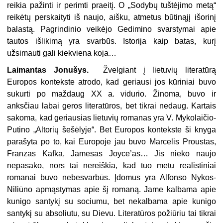
reikia pažinti ir perimti praeitį. O „Sodybų tuštėjimo metą“
reikėtų perskaityti iš naujo, aišku, atmetus būtinąjį išorinį
balastą. Pagrindinio veikėjo Gedimino svarstymai apie
tautos išlikimą yra svarbūs. Istorija kaip batas, kurį
užsimauti gali kiekviena koja…
Laimantas Jonušys.
Žvelgiant į lietuvių literatūrą
Europos kontekste atrodo, kad geriausi jos kūriniai buvo
sukurti po maždaug XX a. vidurio. Žinoma, buvo ir
anksčiau labai geros literatūros, bet tikrai nedaug. Kartais
sakoma, kad geriausias lietuvių romanas yra V. Mykolaičio-
Putino „Altorių šešėlyje“. Bet Europos kontekste ši knyga
parašyta po to, kai Europoje jau buvo Marcelis Proustas,
Franzas Kafka, Jamesas Joyce’as… Jis nieko naujo
nepasako, nors tai nereiškia, kad tuo metu realistiniai
romanai buvo nebesvarbūs. Įdomus yra Alfonso Nykos-
Niliūno apmąstymas apie šį romaną. Jame kalbama apie
kunigo santykį su sociumu, bet nekalbama apie kunigo
santykį su absoliutu, su Dievu. Literatūros požiūriu tai tikrai