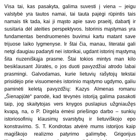
Visa tai, kas pasakyta, galima suvesti į viena – jeigu
valstybė yra tautos namai, tai tauta pajėgi rūpintis tais
namais tik tada, kai ji mąsto apie savo praeitį, dabartį ir
susitaria dėl ateities perspektyvos. Istorinis mąstymas yra
fundamentas bendruomenės buvimui kartu matant save
trijuose laiko lygmenyse. Ir štai čia, manau, literatai gali
netgi daugiau padaryti nei istorikai, ugdant istorinį mąstymą
šita riuzeniškąja prasme. Štai tokios mintys man kilo
besiklausant Jūratės, o jos duoti pavyzdžiai atrodo labai
prasmingi. Galvodamas, kurie lietuvių rašytojų tekstai
prisidėjo prie visuomenės istorinio mąstymo ugdymo, galiu
paminėti keletą pavyzdžių: Kazys Almenas romanu
„Šienapjūtė“ parodė, kad tėvynės istoriją galima pasakoti
taip, jog skaitytojas vers knygos puslapius užgniaužęs
kvapą, na, o P. Dirgėla ėmėsi priešingo darbo – sunkių
istoriosofinių klausimų svarstybų ir lietuviškojo epo
konstravimo. S. T. Kondrotas atvėrė mums istorijos kaip
magiškojo realizmo patyrimo galimybę. Grigorijus