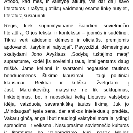
Atrodo, kad mes, ir valstybę atkūrę, vis dar dalį savo
literatūros ir rašytojų atliktų vaidmenų esame linkę nutylėti,
literatūrą susiaurinti.
Regis, kiek suprimityviname šiandien sovietmečio
literatūrą. O jos tekstai ir kontekstai – įdomūs ir sudėtingi.
Tikrai verti atidesnio dėmesio ir oficialūs, premijomis
apdovanoti „tarybiniai rašytojai“. Pavyzdžiui, dėmesingiau
skaitydami Jono Avyžiaus „Sodybų tuštėjimo metą“
suprastume, kodėl jis sovietinių tautų inteligentams daug
reiškė. Jame keliami ir svarstomi negausios tautinės
bendruomenės išlikimo klausimai – taigi politiniai
klausimai. Reikliai ir kritiškai žvelgdami į
Just. Marcinkevičių, matysime ne tik suklupimus,
linktelėji
mus, bet ir nuosekliai keltą Lietuvos valstybės
idėją, vaizduotą savarankišką tautos likimą. Juk jo
„Mindaugas“ tęsia seną, dar antikos intelektualų pradėtą,
Vakarų ginčą, ar gali būti naudingi valstybei moraliai ydingi
sprendimai ir veiksmai. Nesuprasime sovietmečio kultūros
ir literatūros be valenrodizmo, kurį, pasak Meilės