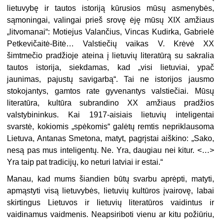
lietuvybę ir tautos istoriją kūrusios mūsų asmenybės,
sąmoningai, valingai prieš srovę ėję mūsų XIX amžiaus
„litvomanai“: Motiejus Valančius, Vincas Kudirka, Gabrielė
Petkevičaitė-Bitė… Valstiečių vaikas V. Krėvė XX
šimtmečio pradžioje ateina į lietuvių literatūrą su sakralia
tautos istorija, siekdamas, kad „visi lietuviai, ypač
jaunimas, pajustų savigarbą“. Tai ne istorijos jausmo
stokojantys, gamtos rate gyvenantys valstiečiai. Mūsų
literatūra, kultūra subrandino XX amžiaus pradžios
valstybininkus. Kai 1917-aisiais lietuvių inteligentai
svarstė, kokiomis „spėkomis“ galėtų remtis nepriklausoma
Lietuva, Antanas Smetona, matyt, pagrįstai aiškino: „Sako,
nesą pas mus inteligentų. Ne. Yra, daugiau nei kitur. <…>
Yra taip pat tradicijų, ko neturi latviai ir estai.“
Manau, kad mums šiandien būtų svarbu aprėpti, matyti,
apmąstyti visą lietuvybės, lietuvių kultūros įvairovę, labai
skirtingus Lietuvos ir lietuvių literatūros vaidintus ir
vaidinamus vaidmenis. Neapsiriboti vienu ar kitu požiūriu,