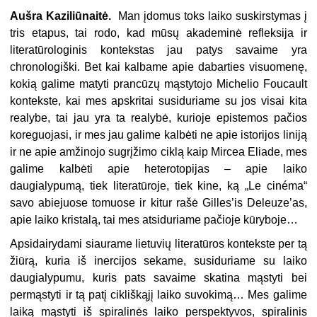
Aušra Kaziliūnaitė.
Man įdomus toks laiko suskirstymas į
tris etapus, tai rodo, kad mūsų akademinė refleksija ir
literatūrologinis kontekstas jau patys savaime yra
chronologiški. Bet kai kalbame apie dabarties visuomenę,
kokią galime matyti prancūzų mąstytojo Michelio Foucault
kontekste, kai mes apskritai susiduriame su jos visai kita
realybe, tai jau yra ta realybė, kurioje epistemos pačios
koreguojasi, ir mes jau galime kalbėti ne apie istorijos liniją
ir ne apie amžinojo sugrįžimo ciklą kaip Mircea Eliade, mes
galime kalbėti apie heterotopijas – apie laiko
daugialypumą, tiek literatūroje, tiek kine, ką „Le cinéma“
savo abiejuose tomuose ir kitur rašė Gilles’is Deleuze’as,
apie laiko kristalą, tai mes atsiduriame pačioje kūryboje…
Apsidairydami siaurame lietuvių literatūros kontekste per tą
žiūrą, kuria iš inercijos sekame, susiduriame su laiko
daugialypumu, kuris pats savaime skatina mąstyti bei
permąstyti ir tą patį cikliškąjį laiko suvokimą… Mes galime
laiką mąstyti iš spiralinės laiko perspektyvos, spiralinis