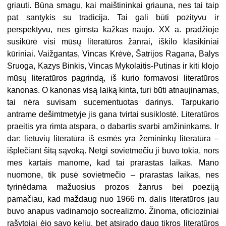
griauti. Būna smagu, kai maištininkai griauna, nes tai taip
pat santykis su tradicija. Tai gali būti pozityvu ir
perspektyvu, nes gimsta kažkas naujo. XX a. pradžioje
susikūrė visi mūsų literatūros žanrai, iškilo klasikiniai
kūriniai. Vaižgantas, Vincas Krėvė, Šatrijos Ragana, Balys
Sruoga, Kazys Binkis, Vincas Mykolaitis-Putinas ir kiti klojo
mūsų literatūros pagrindą, iš kurio formavosi literatūros
kanonas. O kanonas visą laiką kinta, turi būti atnaujinamas,
tai nėra suvisam sucementuotas darinys. Tarpukario
antrame dešimtmetyje jis gana tvirtai susiklostė. Literatūros
praeitis yra rimta atspara, o dabartis svarbi amžininkams. Ir
dar: lietuvių literatūra iš esmės yra žemininkų literatūra –
išplečiant šitą sąvoką. Netgi sovietmečiu ji buvo tokia, nors
mes kartais manome, kad tai prarastas laikas. Mano
nuomone, tik pusė sovietmečio – prarastas laikas, nes
tyrinėdama mažuosius prozos žanrus bei poeziją
pamačiau, kad maždaug nuo 1966 m. dalis literatūros jau
buvo anapus vadinamojo socrealizmo. Žinoma, oficioziniai
rašytojai ėjo savo keliu, bet atsirado daug tikros literatūros