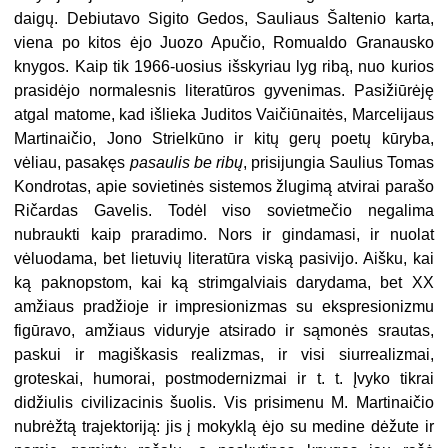
daigų. Debiutavo Sigito Gedos, Sauliaus Šaltenio karta,
viena po kitos ėjo Juozo Apučio, Romualdo Granausko
knygos. Kaip tik 1966-uosius išskyriau lyg ribą, nuo kurios
prasidėjo normalesnis literatūros gyvenimas. Pasižiūrėję
atgal matome, kad išlieka Juditos Vaičiūnaitės, Marcelijaus
Martinaičio, Jono Strielkūno ir kitų gerų poetų kūryba,
vėliau, pasakęs
pasaulis be ribų
, prisijungia Saulius Tomas
Kondrotas, apie sovietinės sistemos žlugimą atvirai parašo
Ričardas Gavelis. Todėl viso sovietmečio negalima
nubraukti kaip praradimo. Nors ir gindamasi, ir nuolat
vėluodama, bet lietuvių literatūra viską pasivijo. Aišku, kai
ką paknopstom, kai ką strimgalviais darydama, bet XX
amžiaus pradžioje ir impresionizmas su ekspresionizmu
figūravo, amžiaus viduryje atsirado ir sąmonės srautas,
paskui ir magiškasis realizmas, ir visi siurrealizmai,
groteskai, humorai, postmodernizmai ir t. t. Įvyko tikrai
didžiulis civilizacinis šuolis. Vis prisimenu M. Martinaičio
nubrėžtą trajektoriją: jis į mokyklą ėjo su medine dėžute ir