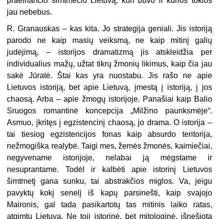
praeinančio šimtmečio Lietuvą, kuri buvo ir kurios tokios
jau nebebus.
R. Granauskas – kas kita. Jo strategija geniali. Jis istoriją
parodo ne kaip masių veiksmą, ne kaip mitinį galių
judėjimą, – istorijos dramatizmą jis atskleidžia per
individualius mažų, užtat tikrų žmonių likimus, kaip čia jau
sakė Jūratė. Štai kas yra nuostabu. Jis rašo ne apie
Lietuvos istoriją, bet apie Lietuvą, įmestą į istoriją, į jos
chaosą. Arba – apie žmogų istorijoje. Panašiai kaip Balio
Sruogos romantinė koncepcija „Milžino paunksmėje“.
Asmuo, įkritęs į egzistencinį chaosą, jo drama. O istorija –
tai tiesiog egzistencijos fonas kaip absurdo teritorija,
nežmogiška realybė. Taigi mes, žemės žmonės, kaimiečiai,
negyvename istorijoje, nelabai ją mėgstame ir
nesuprantame. Todėl ir kalbėti apie istorinį Lietuvos
šimtmetį gana sunku, tai abstrakčios miglos. Va, jeigu
pavyktų kokį senelį iš kapų parsinešti, kaip svajojo
Maironis, gal tada pasikartotų tas mitinis laiko ratas,
atgimtų Lietuva. Ne toji istorinė, bet mitologinė, išnešiota