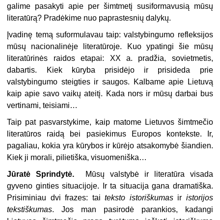
galime pasakyti apie per šimtmetį susiformavusią mūsų
literatūrą? Pradėkime nuo paprastesnių dalykų.
Įvadinę temą suformulavau taip: valstybingumo refleksijos
mūsų nacionalinėje literatūroje. Kuo ypatingi šie mūsų
literatūrinės raidos etapai: XX a. pradžia, sovietmetis,
dabartis. Kiek kūryba prisidėjo ir prisideda prie
valstybingumo steigties ir saugos. Kalbame apie Lietuvą
kaip apie savo vaikų ateitį. Kada nors ir mūsų darbai bus
vertinami, teisiami…
Taip pat pasvarstykime, kaip matome Lietuvos šimtmečio
literatūros raidą bei pasiekimus Europos kontekste. Ir,
pagaliau, kokia yra kūrybos ir kūrėjo atsakomybė šiandien.
Kiek ji morali, pilietiška, visuomeniška…
Jūratė Sprindytė.
Mūsų valstybė ir literatūra visada
gyveno ginties situacijoje. Ir ta situacija gana dramatiška.
Prisiminiau dvi frazes: tai
teksto istoriškumas
ir
istorijos
tekstiškumas
. Jos man pasirodė parankios, kadangi