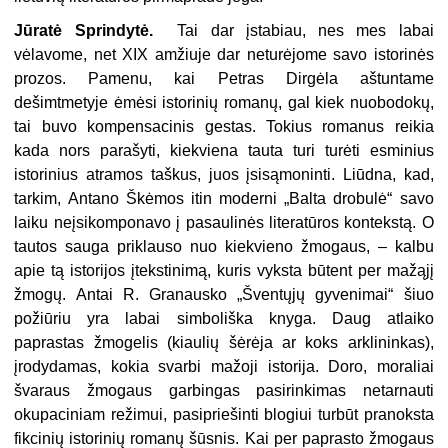
Jūratė Sprindytė.
Tai dar įstabiau, nes mes labai
vėlavome, net XIX amžiuje dar neturėjome savo istorinės
prozos. Pamenu, kai Petras Dirgėla aštuntame
dešimtmetyje ėmėsi istorinių romanų, gal kiek nuobodokų,
tai buvo kompensacinis gestas. Tokius romanus reikia
kada nors parašyti, kiekviena tauta turi turėti esminius
istorinius atramos taškus, juos įsisąmoninti. Liūdna, kad,
tarkim, Antano Škėmos itin moderni „Balta drobulė“ savo
laiku neįsikomponavo į pasaulinės literatūros kontekstą. O
tautos sauga priklauso nuo kiekvieno žmogaus, – kalbu
apie tą istorijos įtekstinimą, kuris vyksta būtent per mažąjį
žmogų. Antai R. Granausko „Šventųjų gyvenimai“ šiuo
požiūriu yra labai simboliška knyga. Daug atlaiko
paprastas žmogelis (kiaulių šėrėja ar koks arklininkas),
įrodydamas, kokia svarbi mažoji istorija. Doro, moraliai
švaraus žmogaus garbingas pasirinkimas netarnauti
okupaciniam režimui, pasipriešinti blogiui turbūt pranoksta
fikcinių istorinių romanų šūsnis. Kai per paprasto žmogaus