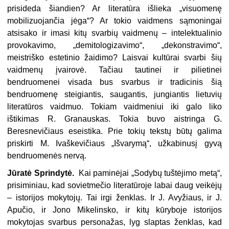
prisideda šiandien? Ar literatūra išlieka „visuomenę
mobilizuojančia jėga“? Ar tokio vaidmens sąmoningai
atsisako ir imasi kitų svarbių vaidmenų – intelektualinio
provokavimo, „demitologizavimo“, „dekonstravimo“,
meistriško estetinio žaidimo? Laisvai kultūrai svarbi šių
vaidmenų įvairovė. Tačiau tautinei ir pilietinei
bendruomenei visada bus svarbus ir tradicinis šią
bendruomenę steigiantis, saugantis, jungiantis lietuvių
literatūros vaidmuo. Tokiam vaidmeniui iki galo liko
ištikimas R. Granauskas. Tokia buvo aistringa G.
Beresnevičiaus eseistika. Prie tokių tekstų būtų galima
priskirti M. Ivaškevičiaus „Išvarymą“, užkabinusį gyvą
bendruomenės nervą.
Jūratė Sprindytė.
Kai paminėjai „Sodybų tuštėjimo metą“,
prisiminiau, kad sovietmečio literatūroje labai daug veikėjų
– istorijos mokytojų. Tai irgi ženklas. Ir J. Avyžiaus, ir J.
Apučio, ir Jono Mikelinsko, ir kitų kūryboje istorijos
mokytojas svar
bus personažas, lyg slaptas ženklas, kad