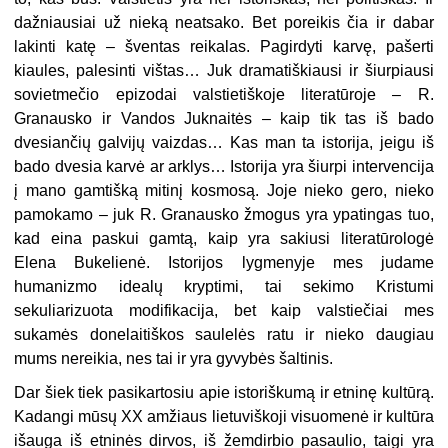
dažniausiai už nieką neatsako. Bet poreikis čia ir dabar
lakinti katę – šventas reikalas. Pagirdyti karvę, pašerti
kiaules, palesinti vištas… Juk dramatiškiausi ir šiurpiausi
sovietme
čio epizodai valstietiškoje literatūroje – R.
Granausko ir Vandos Juknaitės – kaip tik tas iš bado
dvesiančių galvijų vaizdas… Kas man ta istorija, jeigu iš
bado dvesia karvė ar arklys… Istorija yra šiurpi intervencija
į mano gamtišką mitinį kosmosą. Joje nieko gero, nieko
pamokamo – juk R. Granausko žmogus yra ypatingas tuo,
kad eina paskui gamtą, kaip yra sakiusi literatūrologė
Elena Bukelienė. Istorijos lygmenyje mes judame
humanizmo idealų kryptimi, tai sekimo Kristumi
sekuliarizuota modifikacija, bet kaip valstiečiai mes
sukamės donelaitiškos saulelės ratu ir nieko daugiau
mums nereikia, nes tai ir yra gyvybės šaltinis.
Dar šiek tiek pasikartosiu apie istoriškumą ir etninę kultūrą.
Kadangi mūsų XX amžiaus lietuviškoji visuomenė ir kultūra
išauga iš etninės dirvos, iš žemdirbio pasaulio, taigi yra