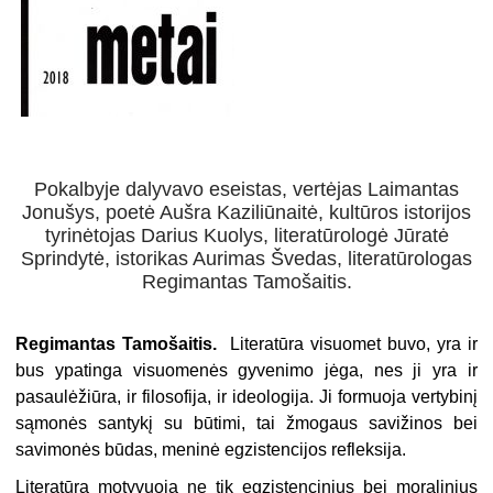
Pokalbyje dalyvavo eseistas, vertėjas
Laimantas
Jonušys
,
poetė
Aušra Kaziliūnaitė
,
kultūros istorijos
tyrinėtojas
Darius Kuolys
,
literatūrologė
Jūratė
Sprindytė
,
istorikas
Aurimas Švedas
,
literatūrologas
Regimantas Tamošaitis
.
Regimantas Tamošaitis.
Literatūra visuomet buvo, yra ir
bus ypatinga visuomenės gyvenimo jėga, nes ji yra ir
pasaulėžiūra, ir filosofija, ir ideologija. Ji formuoja vertybinį
sąmonės santykį su būtimi, tai žmogaus savižinos bei
savimonės būdas, meninė egzistencijos refleksija.
Literatūra motyvuoja ne tik egzistencinius bei moralinius