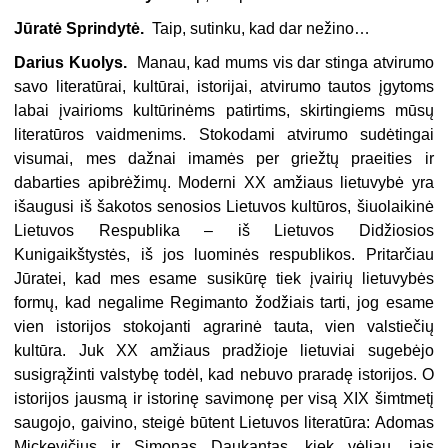
Jūratė Sprindytė.
Taip, sutinku, kad dar nežino…
Darius Kuolys.
Manau, kad mums vis dar stinga atvirumo
savo literatūrai, kultūrai, istorijai, atvirumo tautos įgytoms
labai įvairioms kultūrinėms patirtims, skirtingiems mūsų
literatūros vaidmenims. Stokodami atvirumo sudėtingai
visumai, mes dažnai imamės per griežtų praeities ir
dabarties apibrėžimų. Moderni XX amžiaus lietuvybė yra
išaugusi iš šakotos senosios Lietuvos kultūros, šiuolaikinė
Lietuvos Respublika – iš Lietuvos Didžiosios
Kunigaikštystės, iš jos luominės respublikos. Pritarčiau
Jūratei, kad mes esame susikūrę tiek įvairių lietuvybės
formų, kad negalime Regimanto žodžiais tarti, jog esame
vien istorijos stokojanti agrarinė tauta, vien valstiečių
kultūra. Juk XX amžiaus pradžioje lietuviai sugebėjo
susigrąžinti valstybę todėl, kad nebuvo praradę istorijos. O
istorijos jausmą ir istorinę savimonę per visą XIX šimtmetį
saugojo, gaivino, steigė būtent Lietuvos literatūra: Adomas
Mickevičius ir Simonas Daukantas, kiek vėliau, jais