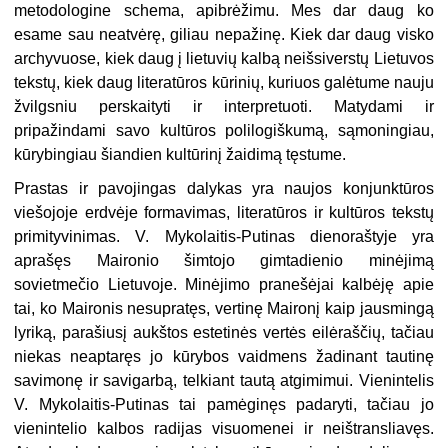
metodologine schema, apibrėžimu. Mes dar daug ko
esame sau neatvėrę, giliau nepažinę. Kiek dar daug visko
archyvuose, kiek daug į lietuvių kalbą neišsiverstų Lietuvos
tekstų, kiek daug literatūros kūrinių, kuriuos galėtume nauju
žvilgsniu perskaityti ir interpretuoti. Matydami ir
pripažindami savo kultūros polilogiškumą, sąmoningiau,
kūrybingiau šiandien kultūrinį žaidimą tęstume.
Prastas ir pavojingas dalykas yra naujos konjunktūros
viešojoje erdvėje formavimas, literatūros ir kultūros tekstų
primityvinimas. V. Mykolaitis-Putinas dienoraštyje yra
aprašęs Maironio šimtojo gimtadienio minėjimą
sovietmečio Lietuvoje. Minėjimo pranešėjai kalbėję apie
tai, ko Maironis nesupratęs, vertinę Maironį kaip jausmingą
lyriką, parašiusį aukštos estetinės vertės eilėraščių, tačiau
niekas neaptaręs jo kūrybos vaidmens žadinant tautinę
savimonę ir savigarbą, telkiant tautą atgimimui. Vienintelis
V. Mykolaitis-Putinas tai pamėginęs padaryti, tačiau jo
vienintelio kalbos radijas visuomenei ir neištransliavęs.