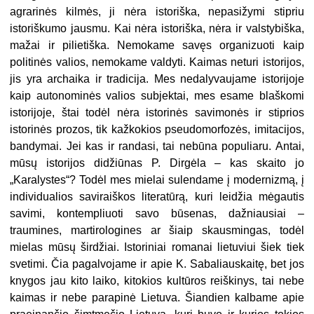
agrarinės kilmės, ji nėra istoriška, nepasižymi stipriu
istoriškumo jausmu. Kai nėra istoriška, nėra ir valstybiška,
mažai ir pilietiška. Nemokame savęs organizuoti kaip
politinės valios, nemokame valdyti. Kaimas neturi istorijos,
jis yra archaika ir tradicija. Mes nedalyvaujame istorijoje
kaip autonominės valios subjektai, mes esame blaškomi
istorijoje, štai todėl nėra istorinės savimonės ir stiprios
istorinės prozos, tik kažkokios pseudomorfozės, imitacijos,
bandymai. Jei kas ir randasi, tai nebūna populiaru. Antai,
mūsų istorijos didžiūnas P. Dirgėla – kas skaito jo
„Karalystes“? Todėl mes mielai sulendame į modernizmą, į
individualios saviraiškos literatūrą, kuri leidžia mėgautis
savimi, kontempliuoti savo būsenas, dažniausiai –
traumines, martirologines ar šiaip skausmingas, todėl
mielas mūsų širdžiai. Istoriniai romanai lietuviui šiek tiek
svetimi. Čia pagalvojame ir apie K. Sabaliauskaitę, bet jos
knygos jau kito laiko, kitokios kultūros reiškinys, tai nebe
kaimas ir nebe parapinė Lietuva. Šiandien kalbame apie