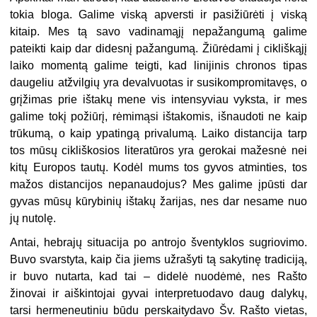
tokia bloga. Galime viską apversti ir pasižiūrėti į viską
kitaip. Mes tą savo vadinamąjį nepažangumą galime
pateikti kaip dar didesnį pažangumą. Žiūrėdami į cikliškąjį
laiko momentą galime teigti, kad linijinis chronos tipas
daugeliu atžvilgių yra devalvuotas ir susikompromitavęs, o
grįžimas prie ištakų mene vis intensyviau vyksta, ir mes
galime tokį požiūrį, rėmimąsi ištakomis, išnaudoti ne kaip
trūkumą, o kaip ypatingą privalumą. Laiko distancija tarp
tos mūsų cikliškosios literatūros yra gerokai mažesnė nei
kitų Europos tautų. Kodėl mums tos gyvos atminties, tos
mažos distancijos nepanaudojus? Mes galime įpūsti dar
gyvas mūsų kūrybinių ištakų žarijas, nes dar nesame nuo
jų nutolę.
Antai, hebrajų situacija po antrojo šventyklos sugriovimo.
Buvo svarstyta, kaip čia jiems užrašyti tą sakytinę tradiciją,
ir buvo nutarta, kad tai – didelė nuodėmė, nes Rašto
žinovai ir aiškintojai gyvai interpretuodavo daug dalykų,
tarsi hermeneutiniu būdu perskaitydavo Šv. Rašto vietas,