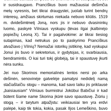
ir susidraugavo. Pranciškus buvo mažiausiai dešimčia
metų vyresnis, bet tikrai draugystei, juolab turint bendrų
interesų, amžiaus skirtumas niekada nebuvo kliūtis. 1519
m. dvidešimtmetį Joną, nors jis ir nebuvo dvasininkų
luomo, paskyrė Vilniaus vyskupu (tėvas ilgai įkalbinėjo
popiežių Leoną X). Tai ir pagalvokime: ar tikrai tiesiog
sutapimas, kad netrukus po to paskyrimo Pranciškus
atvažiavo į Vilnių? Nemažai istorikų įsitikinę, kad vyskupui
Jonui jis buvo ir sekretorius, ir gydytojas, ir, svarbiausia,
bendramintis. O kai turi tokį globėją, tai ir spaustuvę įkurti
nėra sunku.
Jei nuo Skorinos memorialinės lentos nersi po arka
dešinėn, senovinėje gatvelėje pamatysi nedidelį namą
stačiašlaičiu stogu – manoma, kad savo laiku jis priklausė
„baisiausiam“ Vilniaus burmistrui Jokūbui Babičiui ir kad
būtent šiame name Skorina įkūrė savo spaustuvę. Žiūriu į
stogą – ir tarytum atpažįstu: veikiausiai ten yra erdvi
palėpė, kaip tik tokia, kokia, pasak Iljos Lemeškino, buvo