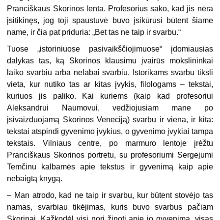
Pranciškaus Skorinos lenta. Profesorius sako, kad jis nėra
įsitikinęs, jog toji spaustuvė buvo įsikūrusi būtent šiame
name, ir čia pat priduria: „Bet tas ne taip ir svarbu.“
Tuose „istoriniuose pasivaikščiojimuose“ įdomiausias
dalykas tas, ką Skorinos klausimu įvairūs mokslininkai
laiko svarbiu arba nelabai svarbiu. Istorikams svarbu tiksli
vieta, kur nutiko tas ar kitas įvykis, filologams – tekstai,
kuriuos jis paliko. Kai kuriems (kaip kad profesoriui
Aleksandrui Naumovui, vedžiojusiam mane po
įsivaizduojamą Skorinos Veneciją) svarbu ir viena, ir kita:
tekstai atspindi gyvenimo įvykius, o gyvenimo įvykiai tampa
tekstais. Vilniaus centre, po marmuro lentoje įrėžtu
Pranciškaus Skorinos portretu, su profesoriumi Sergejumi
Temčinu kalbamės apie tekstus ir gyvenimą kaip apie
nebaigtą knygą.
– Man atrodo, kad ne taip ir svarbu, kur būtent stovėjo tas
namas, svarbiau tikėjimas, kuris buvo svarbus pačiam
Skorinai. Kažkodėl visi nori žinoti apie jo gyvenimą, visas