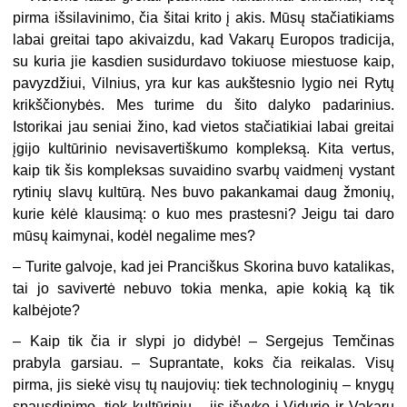
pirma išsilavinimo, čia šitai krito į akis. Mūsų stačiatikiams
labai greitai tapo akivaizdu, kad Vakarų Europos tradicija,
su kuria jie kasdien susidurdavo tokiuose miestuose kaip,
pavyzdžiui, Vilnius, yra kur kas aukštesnio lygio nei Rytų
krikščionybės. Mes turime du šito dalyko padarinius.
Istorikai jau seniai žino, kad vietos stačiatikiai labai greitai
įgijo kultūrinio nevisavertiškumo kompleksą. Kita vertus,
kaip tik šis kompleksas suvaidino svarbų vaidmenį vystant
rytinių slavų kultūrą. Nes buvo pakankamai daug žmonių,
kurie kėlė klausimą: o kuo mes prastesni? Jeigu tai daro
mūsų kaimynai, kodėl negalime mes?
– Turite galvoje, kad jei Pranciškus Skorina buvo katalikas,
tai jo savivertė nebuvo tokia menka, apie kokią ką tik
kalbėjote?
–
Kaip tik čia ir slypi jo didybė! – Sergejus Temčinas
prabyla garsiau. – Suprantate, koks čia reikalas. Visų
pirma, jis siekė visų tų naujovių: tiek technologinių – knygų
spausdinimo, tiek kultūrinių – jis išvyko į Vidurio ir Vakarų