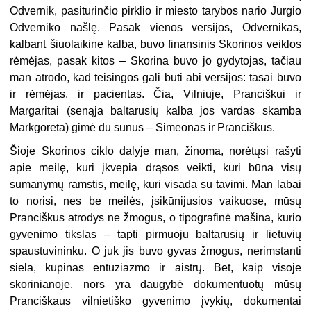
Odvernik, pasiturinčio pirklio ir miesto tarybos nario Jurgio
Odverniko našlę. Pasak vienos versijos, Odvernikas,
kalbant šiuolaikine kalba, buvo finansinis Skorinos veiklos
rėmėjas, pasak kitos – Skorina buvo jo gydytojas, tačiau
man atrodo, kad teisingos gali būti abi versijos: tasai buvo
ir rėmėjas, ir pacientas. Čia, Vilniuje, Pranciškui ir
Margaritai (senąja baltarusių kalba jos vardas skamba
Markgoreta) gimė du sūnūs – Simeonas ir Pranciškus.
Šioje Skorinos ciklo dalyje man, žinoma, norėtųsi rašyti
apie meilę, kuri įkvepia drąsos veikti, kuri būna visų
sumanymų ramstis, meilę, kuri visada su tavimi. Man labai
to norisi, nes be meilės, įsikūnijusios vaikuose, mūsų
Pranciškus atrodys ne žmogus, o tipografinė mašina, kurio
gyvenimo tikslas – tapti pirmuoju baltarusių ir lietuvių
spaustuvininku. O juk jis buvo gyvas žmogus, nerimstanti
siela, kupinas entuziazmo ir aistrų. Bet, kaip visoje
skorinianoje, nors yra daugybė dokumentuotų mūsų
Pranciškaus vilnietiško gyvenimo įvykių, dokumentai