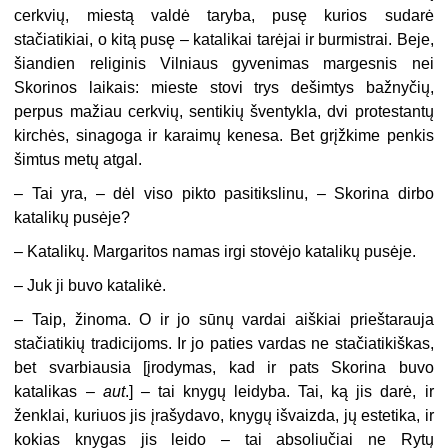
cerkvių, miestą valdė taryba, pusę kurios sudarė
stačiatikiai, o kitą pusę – katalikai tarėjai ir burmistrai. Beje,
šiandien religinis Vilniaus gyvenimas margesnis nei
Skorinos laikais: mieste stovi trys dešimtys bažnyčių,
perpus mažiau cerkvių, sentikių šventykla, dvi protestantų
kirchės, sinagoga ir karaimų kenesa. Bet grįžkime penkis
šimtus metų atgal.
– Tai yra, – dėl viso pikto pasitikslinu, – Skorina dirbo
katalikų pusėje?
– Katalikų. Margaritos namas irgi stovėjo katalikų pusėje.
–
Juk ji buvo katalikė.
–
Taip, žinoma. O ir jo sūnų vardai aiškiai prieštarauja
stačiatikių tradicijoms. Ir jo paties vardas ne stačiatikiškas,
bet svarbiausia [įrodymas, kad ir pats Skorina buvo
katalikas –
aut
.] – tai knygų leidyba. Tai, ką jis darė, ir
ženklai, kuriuos jis įrašydavo, knygų išvaizda, jų estetika, ir
kokias knygas jis leido – tai absoliučiai ne Rytų