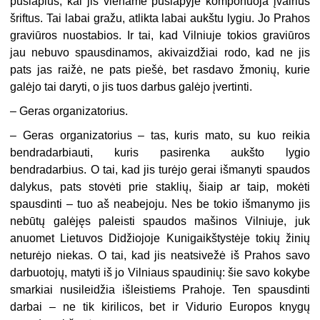
puslapius, kai jis viename puslapyje komponuoja įvairius
šriftus. Tai labai gražu, atlikta labai aukštu lygiu. Jo Prahos
graviūros nuostabios. Ir tai, kad Vilniuje tokios graviūros
jau nebuvo spausdinamos, akivaizdžiai rodo, kad ne jis
pats jas raižė, ne pats piešė, bet rasdavo žmonių, kurie
galėjo tai daryti, o jis tuos darbus galėjo įvertinti.
– Geras organizatorius.
– Geras organizatorius – tas, kuris mato, su kuo reikia
bendradarbiauti, kuris pasirenka aukšto lygio
bendradarbius. O tai, kad jis turėjo gerai išmanyti spaudos
dalykus, pats stovėti prie staklių, šiaip ar taip, mokėti
spausdinti – tuo aš neabejoju. Nes be tokio išmanymo jis
nebūtų galėjęs paleisti spaudos mašinos Vilniuje, juk
anuomet Lietuvos Didžiojoje Kunigaikštystėje tokių žinių
neturėjo niekas. O tai, kad jis neatsivežė iš Prahos savo
darbuotojų, matyti iš jo Vilniaus spaudinių: šie savo kokybe
smarkiai nusileidžia išleistiems Prahoje. Ten spausdinti
darbai – ne tik kirilicos, bet ir Vidurio Europos knygų