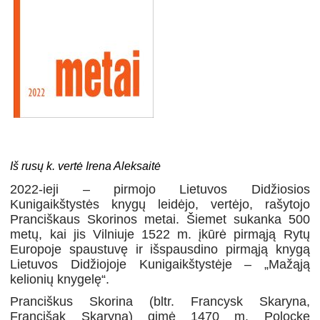
Iš rusų k. vertė Irena Aleksaitė
2022-ieji – pirmojo Lietuvos Didžiosios
Kunigaikštystės knygų leidėjo, vertėjo, rašytojo
Pranciškaus Skorinos metai. Šiemet sukanka 500
metų, kai jis Vilniuje 1522 m. įkūrė pirmąją Rytų
Europoje spaustuvę ir išspausdino pirmąją knygą
Lietuvos Didžiojoje Kunigaikštystėje – „Mažąją
kelionių knygelę“.
Pranciškus Skorina (bltr. Francysk Skaryna,
Francišak Skaryna) gimė 1470 m. Polocke