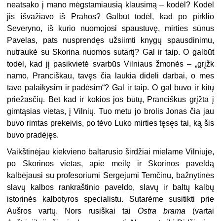
neatsako į mano mėgstamiausią klausimą – kodėl? Kodėl
jis išvažiavo iš Prahos? Galbūt todėl, kad po pirklio
Severyno, iš kurio nuomojosi spaustuvę, mirties sūnus
Pavelas, pats nusprendęs užsiimti knygų spausdinimu,
nutraukė su Skorina nuomos sutartį? Gal ir taip. O galbūt
todėl, kad jį pasikvietė svarbūs Vilniaus žmonės – „grįžk
namo, Pranciškau, tavęs čia laukia dideli darbai, o mes
tave palaikysim ir padėsim“? Gal ir taip. O gal buvo ir kitų
priežasčių. Bet kad ir kokios jos būtų, Pranciškus grįžta į
gimtąsias vietas, į Vilnių. Tuo metu jo brolis Jonas čia jau
buvo rimtas prekeivis, po tėvo Luko mirties tęsęs tai, ką šis
buvo pradėjęs.
Vaikštinėjau kiekvieno baltarusio širdžiai mielame Vilniuje,
po Skorinos vietas, apie meilę ir Skorinos paveldą
kalbėjausi su profesoriumi Sergejumi Temčinu, bažnytinės
slavų kalbos rankraštinio paveldo, slavų ir baltų kalbų
istorinės kalbotyros specialistu. Sutarėme susitikti prie
Aušros vartų. Nors rusiškai tai
Ostra brama
(vartai