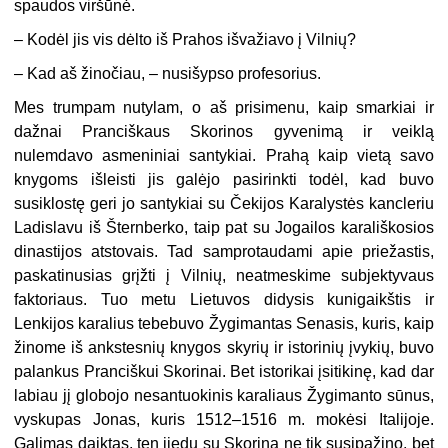
spaudos viršūnė.
– Kodėl jis vis dėlto iš Prahos išvažiavo į Vilnių?
– Kad aš žinočiau, – nusišypso profesorius.
Mes trumpam nutylam, o aš prisimenu, kaip smarkiai ir
dažnai Pranciškaus Skorinos gyvenimą ir veiklą
nulemdavo asmeniniai santykiai. Prahą kaip vietą savo
knygoms išleisti jis galėjo pasirinkti todėl, kad buvo
susiklostę geri jo santykiai su Čekijos Karalystės kancleriu
Ladislavu iš Šternberko, taip pat su Jogailos karališkosios
dinastijos atstovais. Tad samprotaudami apie priežastis,
paskatinusias grįžti į Vilnių, neatmeskime subjektyvaus
faktoriaus. Tuo metu Lietuvos didysis kunigaikštis ir
Lenkijos karalius tebebuvo Žygimantas Senasis, kuris, kaip
žinome iš ankstesnių knygos skyrių ir istorinių įvykių, buvo
palankus Pranciškui Skorinai. Bet istorikai įsitikinę, kad dar
labiau jį globojo nesantuokinis karaliaus Žygimanto sūnus,
vyskupas Jonas, kuris 1512–1516 m. mokėsi Italijoje.
Galimas daiktas, ten jiedu su Skorina ne tik susipažino, bet