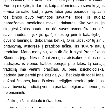
Europą mokytis, ir dar tai, kaip apiformindavo savo knygas
– visa tai sako, kad jis gavo labai gerą pasiruošimą. Jam
tos žinios buvo vertingos savaime, todėl jis nuolat
pabrėždavo: medicinos mokslų daktaras. Kita vertus, jis
stengėsi žinias naudoti ne dėl savęs asmeniškai, ne dėl
savo naudos – juk jis galėjo tiesiog priimti katalikybę ir
gyventi laimingai, dirbdamas bet ką. O jis „apsuko“ tų žinių
pritaikymą, atsigręžė į pradžios tašką. Jis sukūrė naują
produktą. Mano manymu, kaip tik čia ir slypi Pranciškaus
Skorinos jėga. Nes dažnai žmogus, atsisakęs kokios nors
tradicijos, iš vienos kalbos perėjęs prie kitos, tą senąją
tradiciją ima vertinti prasčiau. Ji, beje, psichologiškai
padeda jam pereiti prie kitų dalykų. Bet kaip tik todėl labai
dažnai žmonės, kurie iš vienos religijos pereina prie kitos,
savo buvusią tradiciją vertina prastai, neigiamai, nenori jos
nė prisiminti.
– Iš tikrųjų šitai aktualu ir šiandien.