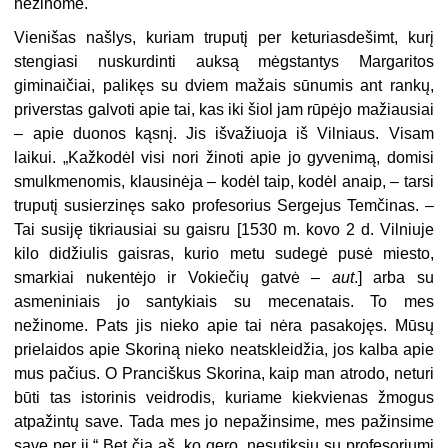
nežinome.
Vienišas našlys, kuriam truputį per keturiasdešimt, kurį
stengiasi nuskurdinti auksą mėgstantys Margaritos
giminaičiai, palikęs su dviem mažais sūnumis ant rankų,
priverstas galvoti apie tai, kas iki šiol jam rūpėjo mažiausiai
– apie duonos kąsnį. Jis išvažiuoja iš Vilniaus. Visam
laikui. „Kažkodėl visi nori žinoti apie jo gyvenimą, domisi
smulkmenomis, klausinėja – kodėl taip, kodėl anaip, – tarsi
truputį susierzinęs sako profesorius Sergejus Temčinas. –
Tai susiję tikriausiai su gaisru [1530 m. kovo 2 d. Vilniuje
kilo didžiulis gaisras, kurio metu sudegė pusė miesto,
smarkiai nukentėjo ir Vokiečių gatvė –
aut
.] arba su
asmeniniais jo santykiais su mecenatais. To mes
nežinome. Pats jis nieko apie tai nėra pasakojęs. Mūsų
prielaidos apie Skoriną nieko neatskleidžia, jos kalba apie
mus pačius. O Pranciškus Skorina, kaip man atrodo, neturi
būti tas istorinis veidrodis, kuriame kiekvienas žmogus
atpažintų save. Tada mes jo nepažinsime, mes pažinsime
save per jį.“ Bet čia aš, ko gero, nesutiksiu su profesoriumi