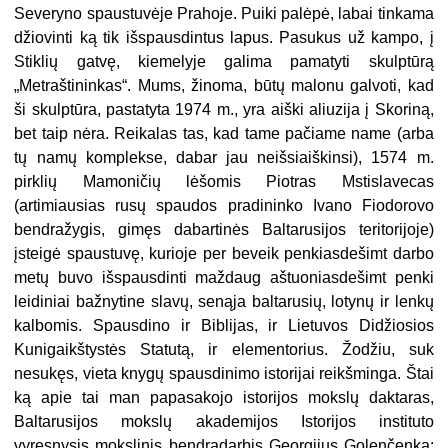
Severyno spaustuvėje Prahoje. Puiki palėpė, labai tinkama
džiovinti ką tik išspausdintus lapus. Pasukus už kampo, į
Stiklių gatvę, kiemelyje galima pamatyti skulptūrą
„Metraštininkas“. Mums, žinoma, būtų malonu galvoti, kad
ši skulptūra, pastatyta 1974 m., yra aiški aliuzija į Skoriną,
bet taip nėra. Reikalas tas, kad tame pačiame name (arba
tų namų komplekse, dabar jau neišsiaiškinsi), 1574 m.
pirklių Mamoničių lėšomis Piotras Mstislavecas
(artimiausias rusų spaudos pradininko Ivano Fiodorovo
bendražygis, gimęs dabartinės Baltarusijos teritorijoje)
įsteigė spaustuvę, kurioje per beveik penkiasdešimt darbo
metų buvo išspausdinti maždaug aštuoniasdešimt penki
leidiniai bažnytine slavų, senąja baltarusių, lotynų ir lenkų
kalbomis. Spausdino ir Biblijas, ir Lietuvos Didžiosios
Kunigaikštystės Statutą, ir elementorius. Žodžiu, suk
nesukęs, vieta knygų spausdinimo istorijai reikšminga. Štai
ką apie tai man papasakojo istorijos mokslų daktaras,
Baltarusijos mokslų akademijos Istorijos instituto
vyresnysis mokslinis bendradarbis Georgijus Golenčenka: