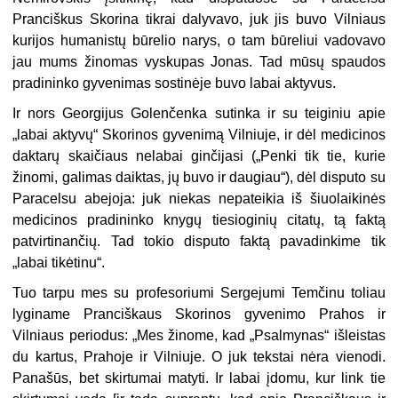
Pranciškus Skorina tikrai dalyvavo, juk jis buvo Vilniaus
kurijos humanistų būrelio narys, o tam būreliui vadovavo
jau mums žinomas vyskupas Jonas. Tad mūsų spaudos
pradininko gyvenimas sostinėje buvo labai aktyvus.
Ir nors Georgijus Golenčenka sutinka ir su teiginiu apie
„labai aktyvų“ Skorinos gyvenimą Vilniuje, ir dėl medicinos
daktarų skaičiaus nelabai ginčijasi („Penki tik tie, kurie
žinomi, galimas daiktas, jų buvo ir daugiau“), dėl disputo su
Paracelsu abejoja: juk niekas nepateikia iš šiuolaikinės
medicinos pradininko knygų tiesioginių citatų, tą faktą
patvirtinančių. Tad tokio disputo faktą pavadinkime tik
„labai tikėtinu“.
Tuo tarpu mes su profesoriumi Sergejumi Temčinu toliau
lyginame Pranciškaus Skorinos gyvenimo Prahos ir
Vilniaus periodus: „Mes žinome, kad „Psalmynas“ išleistas
du kartus, Prahoje ir Vilniuje. O juk tekstai nėra vienodi.
Panašūs, bet skirtumai matyti. Ir labai įdomu, kur link tie