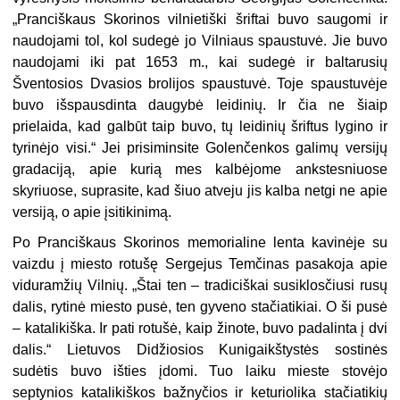
„Pranciškaus Skorinos vilnietiški šriftai buvo saugomi ir
naudojami tol, kol sudegė jo Vilniaus spaustuvė. Jie buvo
naudojami iki pat 1653 m., kai sudegė ir baltarusių
Šventosios Dvasios brolijos spaustuvė. Toje spaustuvėje
buvo išspausdinta daugybė leidinių. Ir čia ne šiaip
prielaida, kad galbūt taip buvo, tų leidinių šriftus lygino ir
tyrinėjo visi.“ Jei prisiminsite Golenčenkos galimų versijų
gradaciją, apie kurią mes kalbėjome ankstesniuose
skyriuose, suprasite, kad šiuo atveju jis kalba netgi ne apie
versiją, o apie įsitikinimą.
Po Pranciškaus Skorinos memorialine lenta kavinėje su
vaizdu į miesto rotušę Sergejus Temčinas pasakoja apie
viduramžių Vilnių. „Štai ten – tradiciškai susiklosčiusi rusų
dalis, rytinė miesto pusė, ten gyveno stačiatikiai. O ši pusė
– katalikiška. Ir pati rotušė, kaip žinote, buvo padalinta į dvi
dalis.“ Lietuvos Didžiosios Kunigaikštystės sostinės
sudėtis buvo išties įdomi. Tuo laiku mieste stovėjo
septynios katalikiškos bažnyčios ir keturiolika stačiatikių