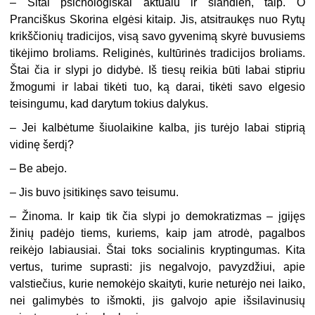
– Šitai psichologiškai aktualu ir šiandien, taip. O
Pranciškus Skorina elgėsi kitaip. Jis, atsitraukęs nuo Rytų
krikščionių tradicijos, visą savo gyvenimą skyrė buvusiems
tikėjimo broliams. Religinės, kultūrinės tradicijos broliams.
Štai čia ir slypi jo didybė. Iš tiesų reikia būti labai stipriu
žmogumi ir labai tikėti tuo, ką darai, tikėti savo elgesio
teisingumu, kad darytum tokius dalykus.
– Jei kalbėtume šiuolaikine kalba, jis turėjo labai stiprią
vidinę šerdį?
– Be abejo.
– Jis buvo įsitikinęs savo teisumu.
–
Žinoma. Ir kaip tik čia slypi jo demokratizmas – įgijęs
žinių padėjo tiems, kuriems, kaip jam atrodė, pagalbos
reikėjo labiausiai. Štai toks socialinis kryptingumas. Kita
vertus, turime suprasti: jis negalvojo, pavyzdžiui, apie
valstiečius, kurie nemokėjo skaityti, kurie neturėjo nei laiko,
nei galimybės to išmokti, jis galvojo apie išsilavinusių