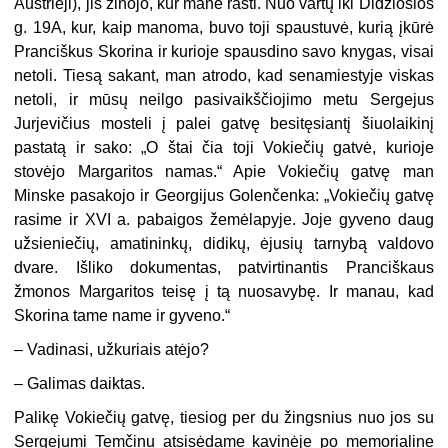
Auštrieji), jis žinojo, kur mane rasti. Nuo vartų iki Didžiosios
g. 19A, kur, kaip manoma, buvo toji spaustuvė, kurią įkūrė
Pranciškus Skorina ir kurioje spausdino savo knygas, visai
netoli. Tiesą sakant, man atrodo, kad senamiestyje viskas
netoli, ir mūsų neilgo pasivaikščiojimo metu Sergejus
Jurjevičius mosteli į palei gatvę besitęsiantį šiuolaikinį
pastatą ir sako: „O štai čia toji Vokiečių gatvė, kurioje
stovėjo Margaritos namas.“ Apie Vokiečių gatvę man
Minske pasakojo ir Georgijus Golenčenka: „Vokiečių gatvę
rasime ir XVI a. pabaigos žemėlapyje. Joje gyveno daug
užsieniečių, amatininkų, didikų, ėjusių tarnybą valdovo
dvare. Išliko dokumentas, patvirtinantis Pranciškaus
žmonos Margaritos teisę į tą nuosavybę. Ir manau, kad
Skorina tame name ir gyveno.“
– Vadinasi, užkuriais atėjo?
– Galimas daiktas.
Palikę Vokiečių gatvę, tiesiog per du žingsnius nuo jos su
Sergejumi Temčinu atsisėdame kavinėje po memorialine