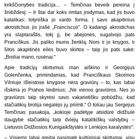
krikščionybės tradicija… – Temčinas beveik pereina į
šnibždesį: – Ir štai dar koks rimtas įrodymas, kad jis buvo
katalikas: lotyniška jo vardo forma. Į savo akapitinius
akrostichus jis įrašė „Franciscus“. O kadangi akrostichas
yra slaptaraštis, tokį jį, be abejonės, sugalvojo pats
Pranciškus. Jis paliko mums ženklą. Nors ir jo knygos, ir
šitos akapitinės eilės buvo skirtos – taip jis pats sakė:
„Broliai mano, rusėnai.“
Apie tradicijų skirtumus man aiškino ir Georgijus
Golenčenka, primindamas, kad Pranciškaus Skorinos
Vilniuje išleistose knygose nėra graviūrų – to, kas labai
išskiria jo Prahos leidinius: „Nė vienos graviūros. Nes jo
graviūros taip skyrėsi savo vakarietišku pobūdžiu, kad
stačiatikių brolija negalėjo jų priimti.“ O toliau jau Sergejus
Temčinas pasakoja, „kokioje padėtyje atsidūrė didžiulė
daugybė stačiatikių tarp dviejų katalikiškų valstybių –
Lietuvos Didžiosios Kunigaikštystės ir Lenkijos karalystės“:
– Visiems labai greitai pasimatė kultūriniai skirtumai, visų