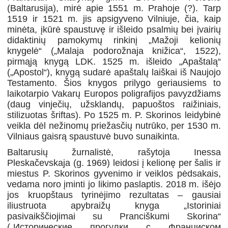
(Baltarusija), mirė apie 1551 m. Prahoje (?). Tarp
1519 ir 1521 m. jis apsigyveno Vilniuje, čia, kaip
minėta, įkūrė spaustuvę ir išleido psalmių bei įvairių
didaktinių pamokymų rinkinį „Mažoji kelionių
knygelė“ („Malaja podorožnaja knižica“, 1522),
pirmąją knygą LDK. 1525 m. išleido „Apaštalą“
(„Apostol“), knygą sudarė apaštalų laiškai iš Naujojo
Testamento. Šios knygos prilygo geriausiems to
laikotarpio Vakarų Europos poligrafijos pavyzdžiams
(daug vinječių, užsklandų, papuoštos raižiniais,
stilizuotas šriftas). Po 1525 m. P. Skorinos leidybinė
veikla dėl nežinomų priežasčių nutrūko, per 1530 m.
Vilniaus gaisrą spaustuvė buvo sunaikinta.
Baltarusių žurnalistė, rašytoja Inessa
Pleskačevskaja (g. 1969) leidosi į kelionę per šalis ir
miestus P. Skorinos gyvenimo ir veiklos pėdsakais,
vedama noro įminti jo likimo paslaptis. 2018 m. išėjo
jos kruopštaus tyrinėjimo rezultatas – gausiai
iliustruota apybraižų knyga „Istoriniai
pasivaikščiojimai su Pranciškumi Skorina“
(„Исторические прогулки с Франциском