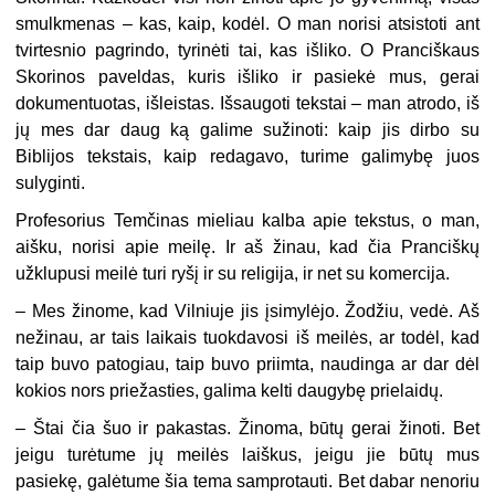
smulkmenas – kas, kaip, kodėl. O man norisi atsistoti ant
tvirtesnio pagrindo, tyrinėti tai, kas išliko. O Pranciškaus
Skorinos paveldas, kuris išliko ir pasiekė mus, gerai
dokumentuotas, išleistas. Išsaugoti tekstai – man atrodo, iš
jų mes dar daug ką galime sužinoti: kaip jis dirbo su
Biblijos tekstais, kaip redagavo, turime galimybę juos
sulyginti.
Profesorius Temčinas mieliau kalba apie tekstus, o man,
aišku, norisi apie meilę. Ir aš žinau, kad čia Pranciškų
užklupusi meilė turi ryšį ir su religija, ir net su komercija.
– Mes žinome, kad Vilniuje jis įsimylėjo. Žodžiu, vedė. Aš
nežinau, ar tais laikais tuokdavosi iš meilės, ar todėl, kad
taip buvo patogiau, taip buvo priimta, naudinga ar dar dėl
kokios nors priežasties, galima kelti daugybę prielaidų.
– Štai čia šuo ir pakastas. Žinoma, būtų gerai žinoti. Bet
jeigu turėtume jų meilės laiškus, jeigu jie būtų mus
pasiekę, galėtume šia tema samprotauti. Bet dabar nenoriu