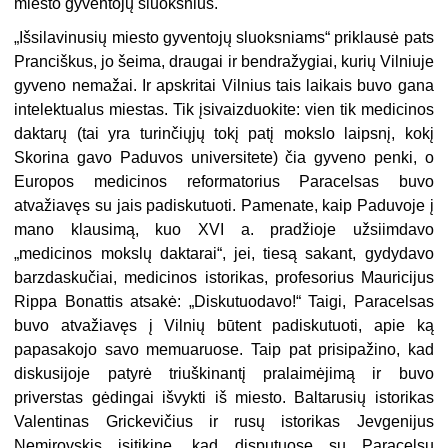
miesto gyventojų sluoksnius.
„Išsilavinusių miesto gyventojų sluoksniams“ priklausė pats
Pranciškus, jo šeima, draugai ir bendražygiai, kurių Vilniuje
gyveno nemažai. Ir apskritai Vilnius tais laikais buvo gana
intelektualus miestas. Tik įsivaizduokite: vien tik medicinos
daktarų (tai yra turinčiųjų tokį patį mokslo laipsnį, kokį
Skorina gavo Paduvos universitete) čia gyveno penki, o
Europos medicinos reformatorius Paracelsas buvo
atvažiavęs su jais padiskutuoti. Pamenate, kaip Paduvoje į
mano klausimą, kuo XVI a. pradžioje užsiimdavo
„medicinos mokslų daktarai“, jei, tiesą sakant, gydydavo
barzdaskučiai, medicinos istorikas, profesorius Mauricijus
Rippa Bonattis atsakė: „Diskutuodavo!“ Taigi, Paracelsas
buvo atvažiavęs į Vilnių būtent padiskutuoti, apie ką
papasakojo savo memuaruose. Taip pat prisipažino, kad
diskusijoje patyrė triuškinantį pralaimėjimą ir buvo
priverstas gėdingai išvykti iš miesto. Baltarusių istorikas
Valentinas Grickevičius ir rusų istorikas Jevgenijus
Nemirovskis įsitikinę, kad disputuose su Paracelsu