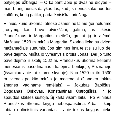
patylėjęs užbaigia: – O kalbant apie jo dvasinę didybę –
man brangiausias dalykas tas, kad jis nenusisuko nuo tos
kultūros, kurią paliko, padarė visiškai priešingai.
Vilnius, kuris Skorinai atnešė asmeninę laimę (jei neturime
įrodymų, kad buvo atvirkščiai, galima, aš tikėsiu
Pranciškaus ir Margaritos meile?), greitai ją ir atėmė.
Maždaug 1529 m. miršta Margarita, Skorina lieka su dviem
mažamečiais sūnumis. Jos giminės ima teistis su juo dėl
paveldėjimo. Miršta jo vyresnysis brolis Jonas. Dėl jo turto
paveldėjimo ir skolų 1532 m. Pranciškus Skorina keliems
mėnesiams pasodinamas į kalėjimą Lenkijoje, Poznanėje
(išsamiau apie tai kitame skyriuje). Nuo 1520 m. iki 1530
m. vienas po kito miršta jo mecenatai (šiandien tokius
žmones vadiname rėmėjais) – Jokūbas Babičius,
Bogdanas Onkovas, Konstantinas Ostrogiškis. Ir jo
spaudos staklės sustoja. Šį kartą visam laikui. Po Vilniaus
Pranciškus Skorina knygų nebespausdina. Arba – kaip
labiau optimistinis variantas – apie tokias knygas nieko