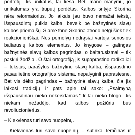
portretų. Jis unikalus, tai tiesa. Bet, mano manymu, jo
unikalumas yra truputį perdėtas. Kalbos srityje Skorina
nėra reformatorius. Jo laikais jau buvo nemažai tekstų,
išspausdintų puikia kalba, beveik be bažnytinės slavų
kalbos priemaišų. Šiame fone Skorina atrodo netgi šiek tiek
reakcionieriškai. Nes pernelyg nedrąsiai vartoja senosios
baltarusių kalbos elementus. Jo knygose – galingas
bažnytinės slavų kalbos pagrindas, o baltarusizmai – tik
paskiri žodžiai. O štai ortografiją jis supaprastino radikaliai
– tekstus, parašytus bažnytine slavų kalba, išspausdino
pasaulietine ortografijos sistema, nepalyginti paprastesne.
Bet vis dėlto pagrindas – bažnytinė slavų kalba, čia jis
laikosi tradicijų ir pats apie tai sako: „Psalmyną
išspausdinau nieko nekeisdamas.“ Ir tai nieko blogo. Jis
niekam nežadėjo, kad kalbos požiūriu bus
revoliucionierius.
– Kiekvienas turi savo nuopelnų.
– Kiekvienas turi savo nuopelnų, – sutinka Temčinas ir