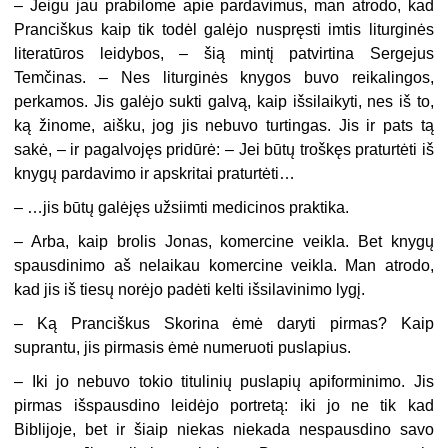
– Jeigu jau prabilome apie pardavimus, man atrodo, kad
Pranciškus kaip tik todėl galėjo nuspręsti imtis liturginės
literatūros leidybos, – šią mintį patvirtina Sergejus
Temčinas. – Nes liturginės knygos buvo reikalingos,
perkamos. Jis galėjo sukti galvą, kaip išsilaikyti, nes iš to,
ką žinome, aišku, jog jis nebuvo turtingas. Jis ir pats tą
sakė, – ir pagalvojęs pridūrė: – Jei būtų troškęs praturtėti iš
knygų pardavimo ir apskritai praturtėti…
– …jis būtų galėjęs užsiimti medicinos praktika.
– Arba, kaip brolis Jonas, komercine veikla. Bet knygų
spausdinimo aš nelaikau komercine veikla. Man atrodo,
kad jis iš tiesų norėjo padėti kelti išsilavinimo lygį.
– Ką Pranciškus Skorina ėmė daryti pirmas? Kaip
suprantu, jis pirmasis ėmė numeruoti puslapius.
– Iki jo nebuvo tokio titulinių puslapių apiforminimo. Jis
pirmas išspausdino leidėjo portretą: iki jo ne tik kad
Biblijoje, bet ir šiaip niekas niekada nespausdino savo