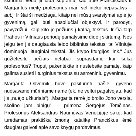
skirtumai veda [ir tada suprantu, kad apie Pranciškaus ir
Margaritos meilę profesorius man vėl nieko nepasakys –
aut
.]. Ir štai ši medžiaga, kitaip nei mūsų svarstymai apie jo
gyvenimą, gali būti absoliučiai objektyvi. Ir parodyti,
pavyzdžiui, kaip kito jo požiūris į kalbą, tekstus. Ir čia tarp
Prahos ir Vilniaus periodų pamatysime didelį skirtumą. Nes
jeigu ten jis daugiausia leido biblinius tekstus, tai Vilniuje
dominuoja liturginiai tekstai. Jis krypo liturgijos link.“ Jūs
gūžtelėsite pečiais nelabai suprasdami, kur suka
profesorius? Truputį pakentėkite ir nustebsite pamatę, kaip
galima susieti liturginius tekstus su asmeniniu gyvenimu.
Margarita Odvernik buvo pasiturinti našlė, gyveno
nuosavame mūriniame name (ek, ne veltui pagalvojau, kad
jis „nuėjo užkuriais“). „Margarita rėmė jo brolio Jono verslą,
skolino jam pinigų“, – primena Sergejus Temčinas.
Profesorius Aleksandras Naumovas Venecijoje sakė, kad
turėdamas praktišką žmoną katalikę Pranciškus ėmė
daugiau galvoti apie savo knygų pardavimus.