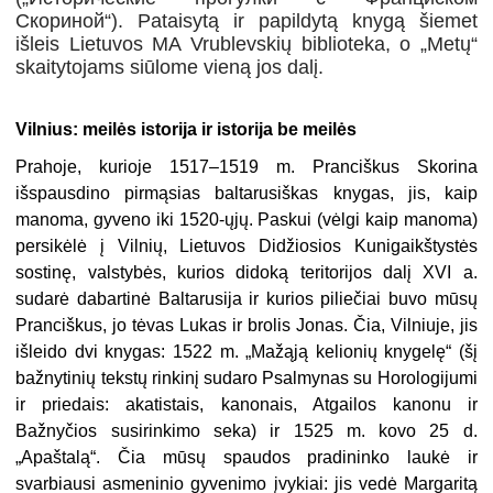
Скориной“). Pataisytą ir papildytą knygą šiemet
išleis Lietuvos MA Vrublevskių biblioteka, o „Metų“
skaitytojams siūlome vieną jos dalį.
Vilnius: meilės istorija ir istorija be meilės
Prahoje, kurioje 1517–1519 m. Pranciškus Skorina
išspausdino pirmąsias baltarusiškas knygas, jis, kaip
manoma, gyveno iki 1520-ųjų. Paskui (vėlgi kaip manoma)
persikėlė į Vilnių, Lietuvos Didžiosios Kunigaikštystės
sostinę, valstybės, kurios didoką teritorijos dalį XVI a.
sudarė dabartinė Baltarusija ir kurios piliečiai buvo mūsų
Pranciškus, jo tėvas Lukas ir brolis Jonas. Čia, Vilniuje, jis
išleido dvi knygas: 1522 m. „Mažąją kelionių knygelę“ (šį
bažnytinių tekstų rinkinį sudaro Psalmynas su Horologijumi
ir priedais: akatistais, kanonais, Atgailos kanonu ir
Bažnyčios susirinkimo seka) ir 1525 m. kovo 25 d.
„Apaštalą“. Čia mūsų spaudos pradininko laukė ir
svarbiausi asmeninio gyvenimo įvykiai: jis vedė Margaritą