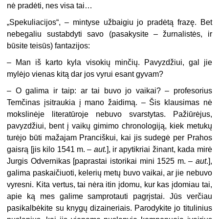
nė pradėti, nes visa tai…
„Spekuliacijos“, – mintyse užbaigiu jo pradėtą frazę. Bet
nebegaliu sustabdyti savo (pasakysite – žurnalistės, ir
būsite teisūs) fantazijos:
– Man iš karto kyla visokių minčių. Pavyzdžiui, gal jie
mylėjo vienas kitą dar jos vyrui esant gyvam?
– O galima ir taip: ar tai buvo jo vaikai? – profesorius
Temčinas įsitraukia į mano žaidimą. – Šis klausimas nė
mokslinėje literatūroje nebuvo svarstytas. Pažiūrėjus,
pavyzdžiui, bent į vaikų gimimo chronologiją, kiek metukų
turėjo būti mažajam Pranciškui, kai jis sudegė per Prahos
gaisrą [jis kilo 1541 m. –
aut.
], ir apytikriai žinant, kada mirė
Jurgis Odvernikas [paprastai istorikai mini 1525 m. –
aut
.],
galima paskaičiuoti, kelerių metų buvo vaikai, ar jie nebuvo
vyresni. Kita vertus, tai nėra itin įdomu, kur kas įdomiau tai,
apie ką mes galime samprotauti pagrįstai. Jūs verčiau
pasikalbėkite su knygų dizaineriais. Parodykite jo titulinius