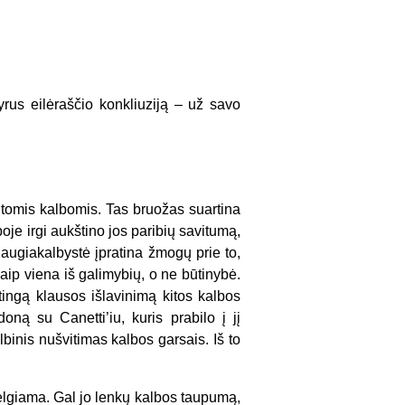
yrus eilėraščio konkliuziją – už savo
kitomis kalbomis. Tas bruožas suartina
oje irgi aukštino jos paribių savitumą,
augiakalbystė įpratina žmogų prie to,
aip viena iš galimybių, o ne būtinybė.
atingą klausos išlavinimą kitos kalbos
ną su Canetti’iu, kuris prabilo į jį
binis nušvitimas kalbos garsais. Iš to
velgiama. Gal jo lenkų kalbos taupumą,