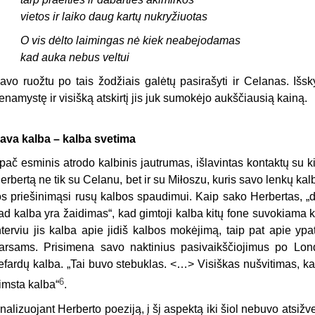
vietos ir laiko daug kartų nukryžiuotas
O vis dėlto laimingas nė kiek neabejodamas
kad auka nebus veltui
avo ruožtu po tais žodžiais galėtų pasirašyti ir Celanas. Išsk
enamystę ir visišką atskirtį jis juk sumokėjo aukščiausią kainą.
ava kalba – kalba svetima
pač esminis atrodo kalbinis jautrumas, išlavintas kontaktų su 
erbertą ne tik su Celanu, bet ir su Miłoszu, kuris savo lenkų kalb
os priešinimąsi rusų kalbos spaudimui. Kaip sako Herbertas, „d
ad kalba yra žaidimas“, kad gimtoji kalba kitų fone suvokiama k
nterviu jis kalba apie jidiš kalbos mokėjimą, taip pat apie yp
arsams. Prisimena savo naktinius pasivaikščiojimus po Londo
efardų kalba. „Tai buvo stebuklas. <…> Visiškas nušvitimas, kal
6
imsta kalba“
.
nalizuojant Herberto poeziją, į šį aspektą iki šiol nebuvo atsiž