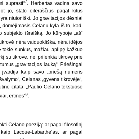
7
mi suprasti“
. Herbertas vadina savo
ot jo, stato eilėraščius pagal kitus
 yra niutoniški. Jo gravitacijos dėsniai
s, domėjimasis Celanu kyla iš to, kad,
 subjekto išraišką. Jo kūryboje „aš“
a tikrovė nėra vaiduokliška, nėra idėjos
a ne tokie sunkūs, mažiau aplipę kažkuo
į su tikrove, nei prilenkia tikrovę prie
tūmus „gravitacijos lauką“. Priešingai
 įvardija kaip savo „priešą numeris
„išvalymo“, Celanas „gyvena tikrovėje“,
skutinė citata: „Paulio Celano tekstuose
9
kiai, ertmės“
.
okti Celano poeziją: ar pagal filosofinį
, kaip Lacoue-Labarthe’as, ar pagal