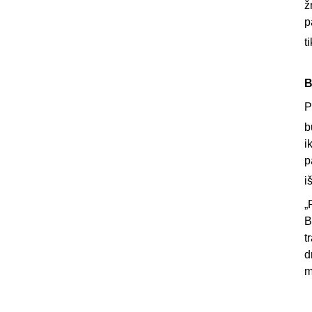
ž
p
t
B
P
b
i
p
i
„
B
t
d
m