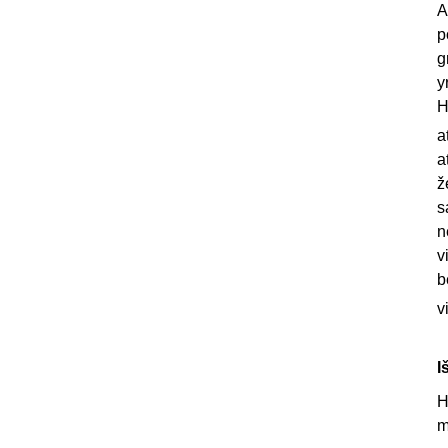
A
p
g
y
H
a
a
ž
s
n
v
b
v
I
H
m