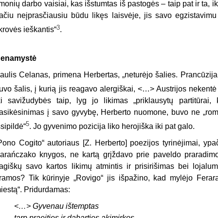
monių darbo vaisiai, kas išstumtas iš pastogės – taip pat ir ta, i
ačiu neįprasčiausiu būdu likęs laisvėje, jis savo egzistavimu 
3
ikrovės ieškantis“
.
enamystė
aulis Celanas, primena Herbertas, „neturėjo šalies. Prancūzija
uvo šalis, į kurią jis reagavo alergiškai, <…> Austrijos nekentė
ki savižudybės taip, lyg jo likimas „priklausytų partitūrai,
asikėsinimas į savo gyvybę, Herberto nuomone, buvo ne „romant
5
šsipildė“
. Jo gyvenimo pozicija liko herojiška iki pat galo.
Pono Cogito“ autoriaus [Z. Herberto] poezijos tyrinėjimai, yp
arańczako knygos, ne kartą grįždavo prie paveldo praradimo
ragiškų savo kartos likimų atmintis ir prisirišimas bei lojal
ramos? Tik kūrinyje „Rovigo“ jis išpažino, kad mylėjo Ferarą
iestą“. Pridurdamas:
<…> Gyvenau ištemptas
tarp praeities ir dabarties akimirkos