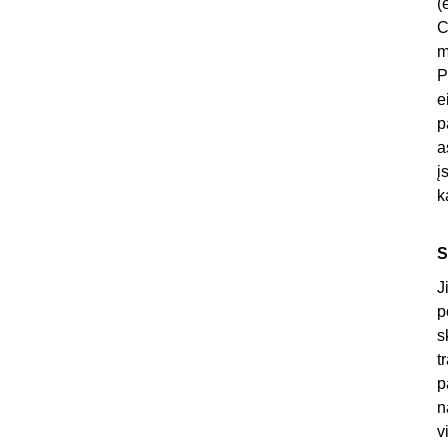
(
C
m
P
e
p
a
į
k
S
J
p
s
t
p
n
v