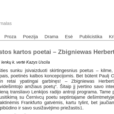
rnalas
Proza
Poezija
Drama
Esė
Publicistika
Kr
stos kartos poetai – Zbigniewas Herbert
š lenkų k. vertė Kazys Uscila
šties sunku įsivaizduoti skirtingesnius poetus – kilme
ipais, poetinės kalbos koncepcijomis. Bet būtent Paulį 
tin retai ypatingai garbinęs! – Zbigniewas Herber
videšimtojo amžiaus poetų“. Šitaip jį įvertino savo int
ieną transliavo Lenkijos radijo antroji programa. Tame
usitikimą su Černivcų poetu septintajame dešimtmetyje 
aktinėmis Frankfurto gatvėmis, kartu tylint, bet jaučian
pibūdino ir savo susižavėjimo priežastis
1
.