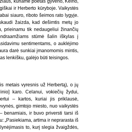
yžiaus, kuriame poetas gyveno, Kelno,
ogiškai ir Herberto kūryboje. Vaikystės
labai siauro, riboto šeimos rato lygyje.
 skaudi žaizda, kad dešimtis metų jo
, prieinamu tik nedaugeliui žinančių
bendraamžiams stūmė šalin iškylas į
pasidavimu sentimentams, o auklėjimo
 aura darė sunkiai įmanomomis mintis,
s lenkišku, galėjo būti teisingos.
is metais vyresnis už Herbertą), o jų
inio] karo. Celanui, vokiečių žydui,
tui – kartos, kuriai jis priklausė,
tėvynės, gimtojo miesto, nuo vaikystės
 benamiais, ir buvo priversti tarsi iš
: „Pasiekiama, artima ir neprarasta iš
alynėjimasis to, kurį slegia žvaigždės,