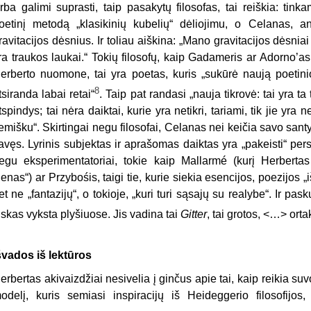
rba galimi suprasti, taip pasakytų filosofas, tai reiškia: tinka
oetinį metodą „klasikinių kubelių“ dėliojimu, o Celanas, an
ravitacijos dėsnius. Ir toliau aiškina: „Mano gravitacijos dėsniai
ra traukos laukai.“ Tokių filosofų, kaip Gadameris ar Adorno’a
erberto nuomone, tai yra poetas, kuris „sukūrė naują poetinio
8
tsiranda labai retai“
. Taip pat randasi „nauja tikrovė: tai yra t
tspindys; tai nėra daiktai, kurie yra netikri, tariami, tik jie yr
emišku“. Skirtingai negu filosofai, Celanas nei keičia savo santyk
avęs. Lyrinis subjektas ir aprašomas daiktas yra „pakeisti“ pers
egu eksperimentatoriai, tokie kaip Mallarmé (kurį Herbertas
ienas“) ar Przybośis, taigi tie, kurie siekia esencijos, poezijos 
et ne „fantazijų“, o tokioje, „kuri turi sąsajų su realybe“. Ir pa
iskas vyksta plyšiuose. Jis vadina tai
Gitter
, tai grotos, <…> orta
švados iš lektūros
erbertas akivaizdžiai nesivelia į ginčus apie tai, kaip reikia suv
odelį, kuris semiasi inspiracijų iš Heideggerio filosofijos