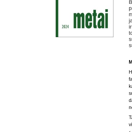
B
p
m
j
i
t
s
s
M
H
f
k
s
d
n
T
v