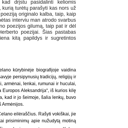
kad drįstu pasidalinti keliomis
 kurią turėtų parašyti kas nors už
oeziją originalo kalba, taip, kaip
inėtas interviu man atrodo svarbus
no poezijos gilumą, taip pat ir dėl
 Herberto poezijai. Šias pastabas
iena kitą papildys ir sugretintos
elano kūrybinėje biografijoje vaidina
vyje persipynusių tradicijų, religijų ir
, armėnai, lenkai, rumunai ir huculai,
 Europos Aleksandrija“, iš kurios kilę
 kad ir jo šeimoje, šalia lenkų, buvo
iš Armėnijos.
lano eilėraščius. Rašyti vokiškai, jie
ktai prisiminimų apie nužudytą motiną