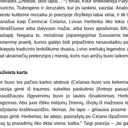
eilėraštis „Drebule, tavo lapai…“
) fonas. Kitur šmėkštelėja Par
iuricho, Tiubingeno ir Jeruzalės, kur jis lankėsi, vaizdai. Anal
iesto kultūrinė mozaika jo poezijoje išryškėjo labai vėlai, ir tik 
anašiai kaip Černivcai Celanui, Lvivas Herbertui liko tokia
ilėraščiuose arba dalyvavo mažai, arba buvo aprašomas šifru
aslaptį. Negana to, moraliniai įsipareigojimai žuvusiems 
smeninę praeitį, kurios galėjo būti pripažintos nesavalaikiu 
skiepyta tradicinio lenkiškumo dvasia, Lvivo ereliukų legendos
ad ukrainiečių pretenzijos į miestą, kuris nuo amžių buvo laikoma
užeista karta
ie buvo tos pačios kartos atstovai (Celanas buvo vos ketveria
oezija gimė iš traumos, sukeltos paskutinio [Antrojo pasaul
kaudžiausiu išgyvenimu buvo jo tautos išnaikinimas, Herber
ragizmas. Abu juos ištiko milijonų žmonių, išvytų iš mažosios 
ažįstamo kraštovaizdžio, likimas. Jie tapo – giliausia prasme –
aujo gimti. Herbertas, be abejo, pasirašytų po Celano išpažinimu
isų tų praradimų liko tiktai viena: kalba.“ Taigi poezija – „tai g