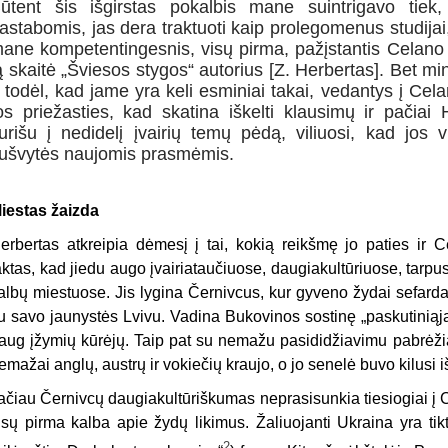
ūtent šis išgirstas pokalbis mane suintrigavo tiek, 
astabomis, jas dera traktuoti kaip prolegomenus studijai,
ane kompetentingesnis, visų pirma, pažįstantis Celano p
ą skaitė „Šviesos stygos“ autorius [Z. Herbertas]. Bet m
r todėl, kad jame yra keli esminiai takai, vedantys į Cela
os priežasties, kad skatina iškelti klausimų ir pačiai
urišu į nedidelį įvairių temų pėdą, viliuosi, kad jos v
ušvytės naujomis prasmėmis.
iestas žaizda
erbertas atkreipia dėmesį į tai, kokią reikšmę jo paties ir C
aktas, kad jiedu augo įvairiataučiuose, daugiakultūriuose, tarpusa
albų miestuose. Jis lygina Černivcus, kur gyveno žydai sefardai
u savo jaunystės Lvivu. Vadina Bukovinos sostinę „paskutiniąja
aug įžymių kūrėjų. Taip pat su nemažu pasididžiavimu pabrėžia,
emažai anglų, austrų ir vokiečių kraujo, o jo senelė buvo kilusi 
ačiau Černivcų daugiakultūriškumas neprasisunkia tiesiogiai į Ce
isų pirma kalba apie žydų likimus. Žaliuojanti Ukraina yra ti
2