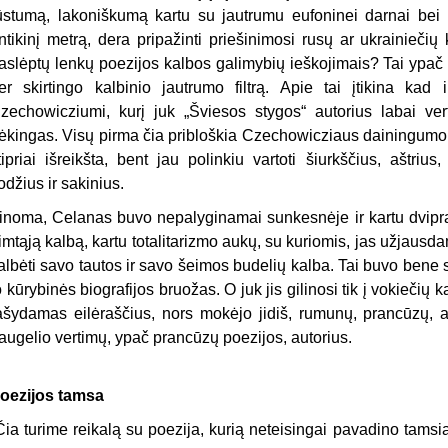
ūstumą, lakoniškumą kartu su jautrumu eufoninei darnai bei 
ntikinį metrą, dera pripažinti priešinimosi rusų ar ukrainieč
aslėptų lenkų poezijos kalbos galimybių ieškojimais? Tai ypač 
er skirtingo kalbinio jautrumo filtrą. Apie tai įtikina kad
zechowicziumi, kurį juk „Šviesos stygos“ autorius labai v
ėkingas. Visų pirma čia pribloškia Czechowicziaus dainingumo 
tipriai išreikšta, bent jau polinkiu vartoti šiurkščius, aštri
odžius ir sakinius.
inoma, Celanas buvo nepalyginamai sunkesnėje ir kartu dvipra
imtąją kalbą, kartu totalitarizmo aukų, su kuriomis, jas užjausd
albėti savo tautos ir savo šeimos budelių kalba. Tai buvo bene
o kūrybinės biografijos bruožas. O juk jis gilinosi tik į vokiečių 
ašydamas eilėraščius, nors mokėjo jidiš, rumunų, prancūzų, 
augelio vertimų, ypač prancūzų poezijos, autorius.
oezijos tamsa
Čia turime reikalą su poezija, kurią neteisingai pavadino tamsia“