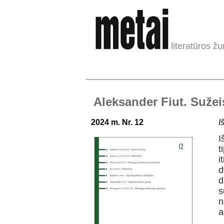
literatūros žu
Aleksander Fiut. Sužei
2024 m. Nr. 12
I
I
t
i
d
d
s
n
a