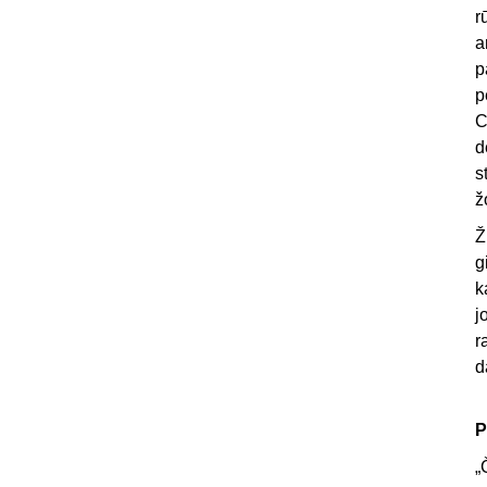
r
a
p
p
C
d
s
ž
Ž
g
k
j
r
d
P
„