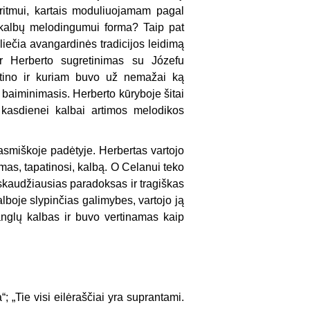
ritmui, kartais moduliuojamam pagal
ių kalbų melodingumui forma? Taip pat
liečia avangardinės tradicijos leidimą
 ir Herberto sugretinimas su Józefu
ertino ir kuriam buvo už nemažai ką
baiminimasis. Herberto kūryboje šitai
us, kasdienei kalbai artimos melodikos
smiškoje padėtyje. Herbertas vartojo
amas, tapatinosi, kalbą. O Celanui teko
 skaudžiausias paradoksas ir tragiškas
kalboje slypinčias galimybes, vartojo ją
anglų kalbas ir buvo vertinamas kaip
; „Tie visi eilėraščiai yra suprantami.