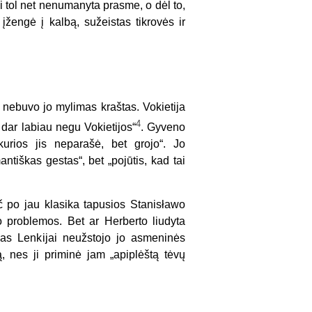
ki tol net nenumanyta prasme, o dėl to,
įžengė į kalbą, sužeistas tikrovės ir
 nebuvo jo mylimas kraštas. Vokietija
4
 dar labiau negu Vokietijos“
. Gyveno
 kurios jis neparašė, bet grojo“. Jo
iškas gestas“, bet „pojūtis, kad tai
ač po jau klasika tapusios Stanisławo
 problemos. Bet ar Herberto liudyta
umas Lenkijai neužstojo jo asmeninės
, nes ji priminė jam „apiplėštą tėvų