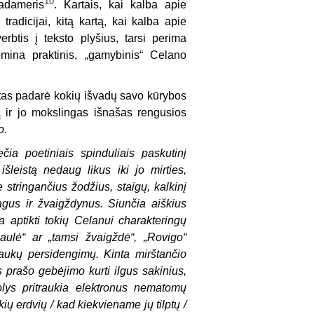
10
Gadameris
. Kartais, kai kalba apie
tradicijai, kitą kartą, kai kalba apie
rbtis į teksto plyšius, tarsi perima
omina praktinis, „gamybinis“ Celano
ertas padarė kokių išvadų savo kūrybos
ą ir jo mokslingas išnašas rengusios
o.
čia poetiniais spinduliais paskutinį
 išleistą nedaug likus iki jo mirties,
stringančius žodžius, staigų, kalkinį
agus ir žvaigždynus. Siunčia aiškius
aptikti tokių Celanui charakteringų
aulė“ ar „tamsi žvaigždė“, „
Rovigo“
aukų persidengimų. Kinta mirštančio
s prašo gebėjimo kurti ilgus sakinius,
olys pritraukia elektronus nematomų
ių erdvių / kad kiekviename jų tilptų /