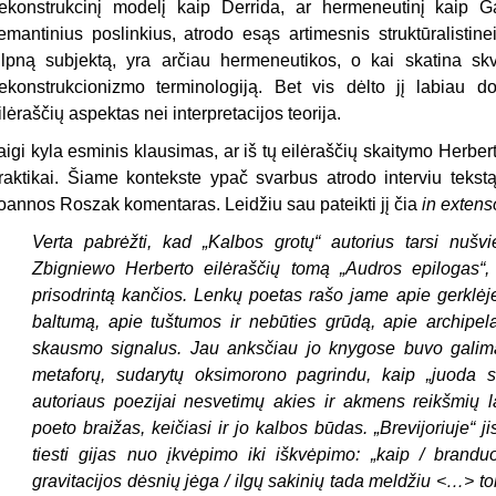
ekonstrukcinį modelį kaip Derrida, ar hermeneutinį kaip 
emantinius poslinkius, atrodo esąs artimesnis struktūralistinei 
ilpną subjektą, yra arčiau hermeneutikos, o kai skatina skve
ekonstrukcionizmo terminologiją. Bet vis dėlto jį labiau d
ilėraščių aspektas nei interpretacijos teorija.
aigi kyla esminis klausimas, ar iš tų eilėraščių skaitymo Herb
raktikai. Šiame kontekste ypač svarbus atrodo interviu tekst
oannos Roszak komentaras. Leidžiu sau pateikti jį čia
in extens
Verta pabrėžti, kad „
Kalbos grotų“
autorius tarsi nušvie
Zbigniewo Herberto eilėraščių tomą „
Audros epilogas“
,
prisodrintą kančios. Lenkų poetas rašo jame apie gerklėje 
baltumą, apie tuštumos ir nebūties grūdą, apie archipel
skausmo signalus. Jau anksčiau jo knygose buvo galima 
metaforų, sudarytų oksimorono pagrindu, kaip „juoda s
autoriaus poezijai nesvetimų akies ir akmens reikšmių l
poeto braižas, keičiasi ir jo kalbos būdas. „
Brevijoriuje“
ji
tiesti gijas nuo įkvėpimo iki iškvėpimo: „kaip / brandu
gravitacijos dėsnių jėga / ilgų sakinių tada meldžiu <…> tok