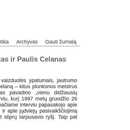
itika
Archyvas
Gauti žurnalą
as ir Paulis Celanas
, vaizduotės ypatumais, jautrumo
Celaną – kitus plunksnos meistrus
tas pavadino „vienu didžiausių
erviu, kurį 1997 metų gruodžio 26
 pačiame interviu papasakojo apie
ir apie jųdviejų pasivaikščiojimą
t stiprų tarpusavio ryšį. Taip pat