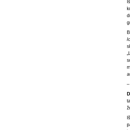
I
k
d
g
B
l
s
„
s
m
a
D
t
ž
I
p