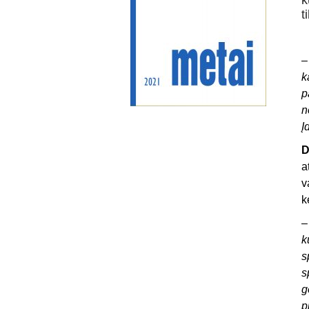
k
t
k
p
n
Į
D
a
v
k
k
s
s
g
p