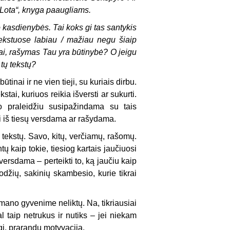
 „Lota“, knyga paaugliams.
o kasdienybės. Tai koks gi tas santykis
tekstuose labiau / mažiau negu šiaip
mai, rašymas Tau yra būtinybė? O jeigu
tų tekstų?
inai ir ne vien tieji, su kuriais dirbu.
tai, kuriuos reikia išversti ar sukurti.
ko praleidžiu susipažindama su tais
nei iš tiesų versdama ar rašydama.
o tekstų. Savo, kitų, verčiamų, rašomų.
ų kaip tokie, tiesiog kartais jaučiuosi
versdama – perteikti to, ką jaučiu kaip
odžių, sakinių skambesio, kurie tikrai
mano gyvenime neliktų. Na, tikriausiai
al taip netrukus ir nutiks – jei niekam
gi, prarandu motyvaciją.