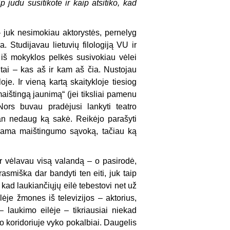
 judu susitikote ir kaip atsitiko, kad
– juk nesimokiau aktorystės, pernelyg
 Studijavau lietuvių filologiją VU ir
 iš mokyklos pelkės susivokiau vėlei
itai – kas aš ir kam aš čia. Nustojau
je. Ir vieną kartą skaitykloje tiesiog
maištingą jaunimą“ (jei tiksliai pamenu
Nors buvau pradėjusi lankyti teatro
an nedaug ką sakė. Reikėjo parašyti
odama maištingumo sąvoką, tačiau ką
ir vėlavau visą valandą – o pasirodė,
rasmiška dar bandyti ten eiti, juk taip
kad laukiančiųjų eilė tebestovi net už
lėje žmones iš televizijos – aktorius,
 laukimo eilėje – tikriausiai niekad
o koridoriuje vyko pokalbiai. Daugelis