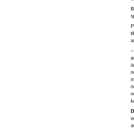
B
s
P
t
a
a
l
n
m
n
n
k
D
v
a