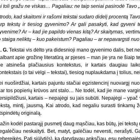
ai toli gražu ne viskas… Pagaliau: ne taip seniai pasirodė Tavo
trodo, kad skaitomi ir rašomi tekstai sudaro didelį procentą Tav
arp tekstų ir tiesiog gyvenimo? Ar gali pasakyti, kad gyveni 
yvenime? Ar – kad jie papildo vienas kitą? Ar skaitymas, verti
o staiga neliktų – kuo pakeistum? Pagaliau – ar nepavargsti nuo 
. G.
Tekstai vis dėlto yra didesnioji mano gyvenimo dalis, bet nebūt
albant apie grožinę literatūrą ar pjeses – man jie yra ne šiaip teks
ie atsineša plačiausius kontekstus, ir kartais daugiau lai
ontekstais (o tai vėlgi – tekstai), tiesiog nuplaukdama į tolius, 
ei nuoširdžiai, kartais pajuntu stačiai egzistencinį nuovargį nu
ar tos popierių krūvos ant stalo… Ne todėl, kad jie mane vargint
ersipildžiusi, kartais – nepajėgi su jais subūti. Nepajėgi – ypač 
ekstą, mintį, jausmą. Kai atrodo, kad negaliu surasti tinkamų ž
tspindėtų originalą.
ažin kodėl pastarąjį pusmetį daug mąsčiau, kas būtų, jei tekstų 
egalėčiau neskaityti. Bet, matyt, galėčiau neversti, nerašyti. G
ebereikės. Pati siūlyti(s), ką darydavau anksčiau, esu nebepajė