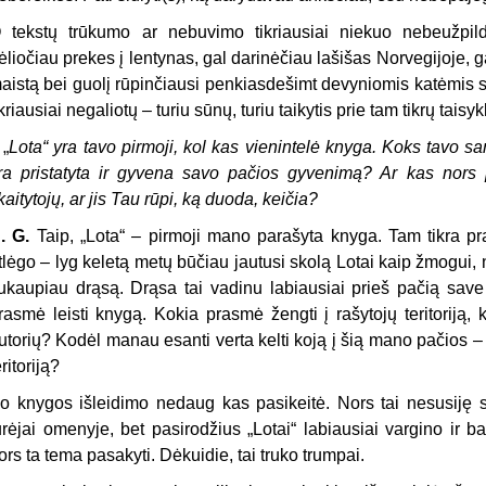
 tekstų trūkumo ar nebuvimo tikriausiai niekuo nebeužpild
ėliočiau prekes į lentynas, gal darinėčiau lašišas Norvegijoje, g
aistą bei guolį rūpinčiausi penkiasdešimt devyniomis katėmis su
ikriausiai negaliotų – turiu sūnų, turiu taikytis prie tam tikrų taisy
 „
Lota“ yra tavo pirmoji, kol kas vienintelė knyga. Koks tavo san
ra pristatyta ir gyvena savo pačios gyvenimą? Ar kas nors pa
kaitytojų, ar jis Tau rūpi, ką duoda, keičia?
. G.
Taip, „Lota“ – pirmoji mano parašyta knyga. Tam tikra pr
tlėgo – lyg keletą metų būčiau jautusi skolą Lotai kaip žmogui, ne
ukaupiau drąsą. Drąsa tai vadinu labiausiai prieš pačią save
rasmė leisti knygą. Kokia prasmė žengti į rašytojų teritoriją, k
utorių? Kodėl manau esanti verta kelti koją į šią mano pačios –
eritoriją?
o knygos išleidimo nedaug kas pasikeitė. Nors tai nesusiję su
urėjai omenyje, bet pasirodžius „Lotai“ labiausiai vargino ir ba
ors ta tema pasakyti. Dėkuidie, tai truko trumpai.