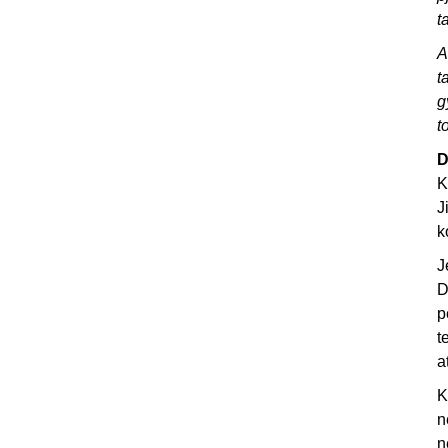
t
A
t
g
t
D
K
J
k
J
D
p
t
a
K
n
n