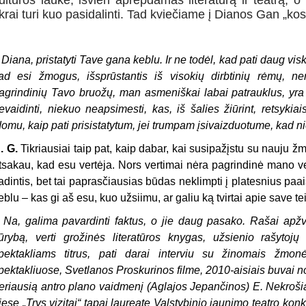
ultūros lauke, išvien aprėpdamas literatūrą ir teatrą, o 
ikrai turi kuo pasidalinti. Tad kviečiame į Dianos Gan „k
–
Diana, pristatyti Tave gana keblu. Ir ne todėl, kad pati daug vis
ad esi žmogus, išsprūstantis iš visokių dirbtinių rėmų, n
agrindinių Tavo bruožų, man asmeniškai labai patrauklus, yr
evaidinti, niekuo neapsimesti, kas, iš šalies žiūrint, retsykiai
domu, kaip pati prisistatytum, jei trumpam įsivaizduotume, kad 
. G.
Tikriausiai taip pat, kaip dabar, kai susipažįstu su nauju ž
tsakau, kad esu vertėja. Nors vertimai nėra pagrindinė mano veik
adintis, bet tai paprasčiausias būdas neklimpti į platesnius paa
eblu – kas gi aš esu, kuo užsiimu, ar galiu ką tvirtai apie save te
–
Na, galima pavardinti faktus, o jie daug pasako. Rašai apžva
ūrybą, verti grožinės literatūros knygas, užsienio rašytojų i
pektakliams titrus, pati darai interviu su žinomais žmo
pektakliuose, Svetlanos Proskurinos filme, 2010-aisiais buvai 
eriausią antro plano vaidmenį (Aglajos Jepančinos) E. Nekrošia
jese „Trys vizitai“ tapai laureate Valstybinio jaunimo teatro kon