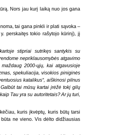
atūrą. Nors jau kurį laiką nuo jos gana
inoma, tai gana pinkli ir plati sąvoka –
. perskaitęs tokio rašytojo kūrinį), jį
rtoje stipriai sutrikęs santykis su
. Brendome nepriklausomybės atgavimo
iki maždaug 2000-ųjų, kai atgavusioje
as, spekuliacija, visokios piniginės
entuosius katalikus“, aiškinosi pilnus
lbūt tai mūsų kartai įrėžė tokį gilų
p Tau yra su autoritetais? Ar jų turi,
čiau, kuris įkvėptų, kuris būtų tarsi
ių būta ne vieno. Vis dėlto didžiausias