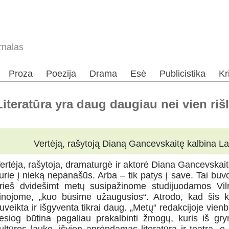
rnalas
Proza
Poezija
Drama
Esė
Publicistika
Kr
iteratūra yra daug daugiau nei vien rišl
Vertėją, rašytoją Dianą Gancevskaitę kalbina La
ertėja, rašytoja, dramaturgė ir aktorė Diana Gancevskai
urie į nieką nepanašūs. Arba – tik patys į save. Tai buv
rieš dvidešimt metų susipažinome studijuodamos Vilni
inojome, „kuo būsime užaugusios“. Atrodo, kad šis k
uveikta ir išgyventa tikrai daug. „Metų“ redakcijoje vie
iesiog būtina pagaliau prakalbinti žmogų, kuris iš gr