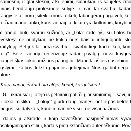
šsamesnių ir glaustesnių atsiliepimų sulaukiau iš saujelės žmo
uriais bendrauju profesinėje srityje. Ir man tai svarbu, kadan
raugyste ar noru įsiteikti (nors reikėtų labai gerai pagalvoti, ko
reičiau mano lauko, kuris vienaip ar kitaip yra kultūrinis, kūrybin
e abejo, būtų svarbu sužinoti, ar „Lota“ rado ryšį su Lotos b
ovestory
, ne nuotykiai, ne kokia nors baisiai intriguojanti isto
kaitytojų. Bet juk tai nėra svarbu – svarbu tieji, kad ir keli, ku
Lotą“. Beje, vienoje recenzijoje radau įžvalgą, neva knyg
uaugėliškas tokio amžiaus paaugliui. Mane tai išties nustebino – 
ąstymo, kalbos, teksto pajautos gebėjimai. Nors galbūt negaliu
utorė.
–
Kaip manai, iš kur Lota atėjo, kodėl, kas ji tokia?
. G.
Tikriausiai ji atėjo iš gelminių patirčių, prisiminimų – savų 
ai jokia mistika – „Lotoje“ glūdi daug manęs, bet ji pasibeldė
mogus, su dalykais, kurie ir man ne visi ir ne visai pažinūs.
š dalies ji atsirado ir kaip savotiškas pasipriešinimas vyrau
asakojamajam stiliui, kartais pritrūkstančiam autentiškumo. Por