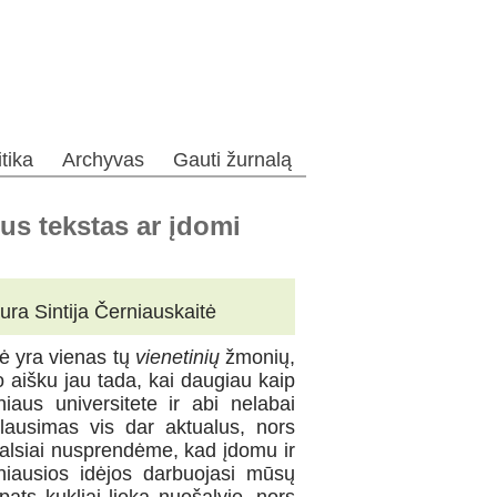
itika
Archyvas
Gauti žurnalą
us tekstas ar įdomi
ura Sintija Černiauskaitė
tė yra vienas tų
vienetinių
žmonių,
o aišku jau tada, kai daugiau kaip
aus universitete ir abi nelabai
lausimas vis dar aktualus, nors
nbalsiai nusprendėme, kad įdomu ir
yniausios idėjos darbuojasi mūsų