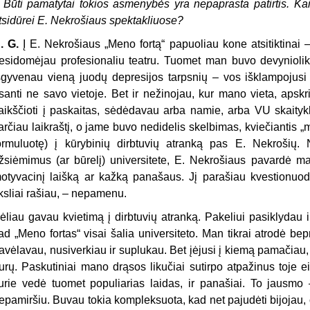
–
Būti pamatytai tokios asmenybės yra nepaprasta patirtis. Kaip
tsidūrei E. Nekrošiaus spektakliuose?
. G.
Į E. Nekrošiaus „Meno fortą“ papuoliau kone atsitiktinai 
esidomėjau profesionaliu teatru. Tuomet man buvo devyniolika.
šgyvenau vieną juodų depresijos tarpsnių – vos išklampojusi
santi ne savo vietoje. Bet ir nežinojau, kur mano vieta, apskr
aikščioti į paskaitas, sėdėdavau arba namie, arba VU skaityklo
arčiau laikraštį, o jame buvo nedidelis skelbimas, kviečiantis „
ormuluotę) į kūrybinių dirbtuvių atranką pas E. Nekrošių. 
žsiėmimus (ar būrelį) universitete, E. Nekrošiaus pavardė m
otyvacinį laišką ar kažką panašaus. Jį parašiau kvestionu
iksliai rašiau, – nepamenu.
ėliau gavau kvietimą į dirbtuvių atranką. Pakeliui pasiklydau 
ad „Meno fortas“ visai šalia universiteto. Man tikrai atrodė bep
avėlavau, nusiverkiau ir suplukau. Bet įėjusi į kiemą pamačiau, 
urų. Paskutiniai mano drąsos likučiai sutirpo atpažinus toje ei
urie vedė tuomet populiarias laidas, ir panašiai. To jausmo –
epamiršiu. Buvau tokia kompleksuota, kad net pajudėti bijojau, 