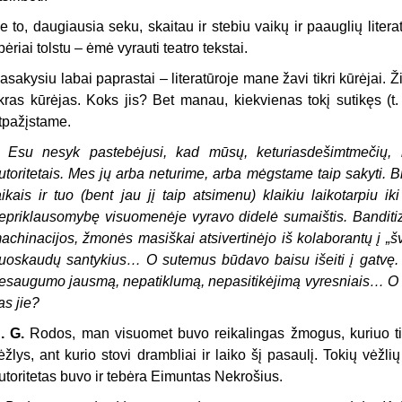
e to, daugiausia seku, skaitau ir stebiu vaikų ir paauglių liter
pėriai tolstu – ėmė vyrauti teatro tekstai.
asakysiu labai paprastai – literatūroje mane žavi tikri kūrėjai. Ž
ikras kūrėjas. Koks jis? Bet manau, kiekvienas tokį sutikęs (t. y
tpažįstame.
–
Esu nesyk pastebėjusi, kad mūsų, keturiasdešimtmečių, ka
utoritetais. Mes jų arba neturime, arba mėgstame taip sakyti
aikais ir tuo (bent jau jį taip atsimenu) klaikiu laikotarpiu 
epriklausomybę visuomenėje vyravo didelė sumaištis. Banditizm
achinacijos, žmonės masiškai atsivertinėjo iš kolaborantų į „šv
uoskaudų santykius… O sutemus būdavo baisu išeiti į gatvę. Ga
esaugumo jausmą, nepatiklumą, nepasitikėjimą vyresniais… O kai
as jie?
. G.
Rodos,
man visuomet buvo reikalingas žmogus, kuriuo tikė
ėžlys, ant kurio stovi drambliai ir laiko šį pasaulį. Tokių vėžl
utoritetas buvo ir tebėra Eimuntas Nekrošius.