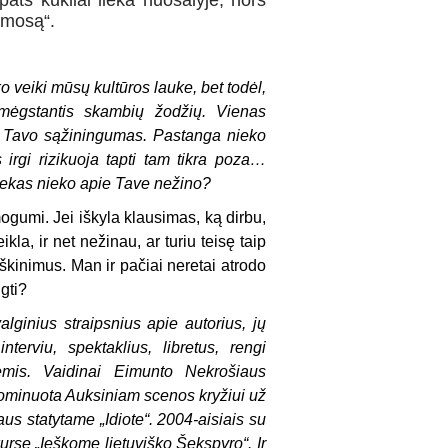
pats kukliai lieka nuošalyje, nors
osmosą“.
ko veiki mūsų kultūros lauke, bet todėl,
emėgstantis skambių žodžių. Vienas
a Tavo sąžiningumas. Pastanga nieko
s irgi rizikuoja tapti tam tikra poza…
niekas nieko apie Tave nežino?
mogumi. Jei iškyla klausimas, ką dirbu,
la, ir net nežinau, ar turiu teisę taip
iškinimus. Man ir pačiai neretai atrodo
igti?
lginius straipsnius apie autorius, jų
nterviu, spektaklius, libretus, rengi
nėmis. Vaidinai Eimunto Nekrošiaus
nominuota Auksiniam scenos kryžiui už
us statytame „Idiote“. 2004-aisiais su
kurse „Ieškome lietuviško Šekspyro“. Ir