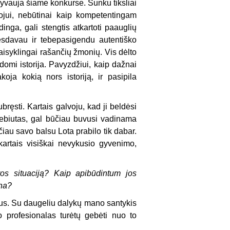
alyvauja šiame konkurse. Sunku tiksliai
tojui, nebūtinai kaip kompetentingam
izdinga, gali stengtis atkartoti paauglių
esdavau ir tebepasigendu autentiško
taisyklingai rašančių žmonių. Vis dėlto
įdomi istorija. Pavyzdžiui, kaip dažnai
oja kokią nors istoriją, ir pasipila
bręsti. Kartais galvoju, kad ji beldėsi
ebiutas, gal būčiau buvusi vadinama
ačiau savo balsu Lota prabilo tik dabar.
kartais visiškai nevykusio gyvenimo,
os situaciją? Kaip apibūdintum jos
ina?
cesus. Su daugeliu dalykų mano santykis
o profesionalas turėtų gebėti nuo to