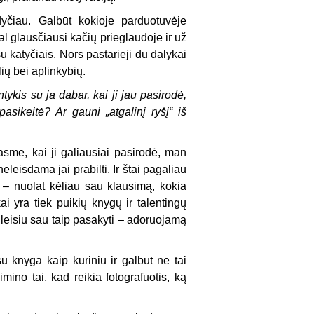
yčiau. Galbūt kokioje parduotuvėje
al glausčiausi kačių prieglaudoje ir už
 katyčiais. Nors pastarieji du dalykai
klių bei aplinkybių.
tykis su ja dabar, kai ji jau pasirodė,
sikeitė? Ar gauni „atgalinį ryšį“ iš
asme, kai ji galiausiai pasirodė, man
leisdama jai prabilti. Ir štai pagaliau
 – nuolat kėliau sau klausimą, kokia
ai yra tiek puikių knygų ir talentingų
 leisiu sau taip pasakyti – adoruojamą
 knyga kaip kūriniu ir galbūt ne tai
imino tai, kad reikia fotografuotis, ką