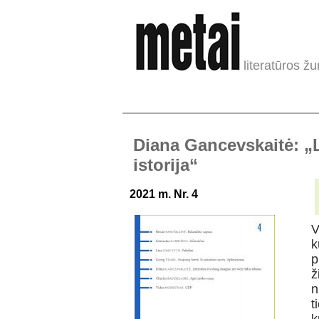
literatūros žu
Diana Gancevskaitė: „L
istorija“
2021 m. Nr. 4
V
k
p
ž
n
t