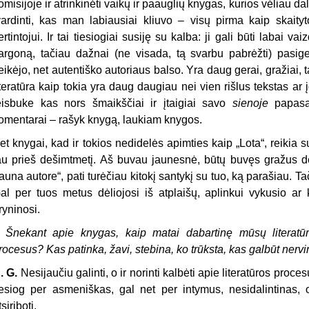
omisijoje ir atrinkinėti vaikų ir paauglių knygas, kurios vėliau d
vardinti, kas man labiausiai kliuvo – visų pirma kaip skaity
ertintojui. Ir tai tiesiogiai susiję su kalba: ji gali būti labai va
argoną, tačiau dažnai (ne visada, tą svarbu pabrėžti) pasig
eikėjo, net autentiško autoriaus balso. Yra daug gerai, gražiai, 
iteratūra kaip tokia yra daug daugiau nei vien rišlus tekstas ar 
eisbuke kas nors šmaikščiai ir įtaigiai savo
sienoje
papasak
omentarai – rašyk knygą, laukiam knygos.
et knygai, kad ir tokios nedidelės apimties kaip „Lota“, reikia su
au prieš dešimtmetį. Aš buvau jaunesnė, būtų buvęs gražus d
jauna autore“, pati turėčiau kitokį santykį su tuo, ką parašiau. T
al per tuos metus dėliojosi iš atplaišų, aplinkui vykusio ar 
ryninosi.
–
Šnekant apie knygas, kaip matai dabartinę mūsų literatūr
rocesus? Kas patinka, žavi, stebina, ko trūksta, kas galbūt nerv
. G.
Nesijaučiu galinti, o ir norinti kalbėti apie literatūros pro
iesiog per asmeniškas, gal net per intymus, nesidalintinas, 
tsiriboti.