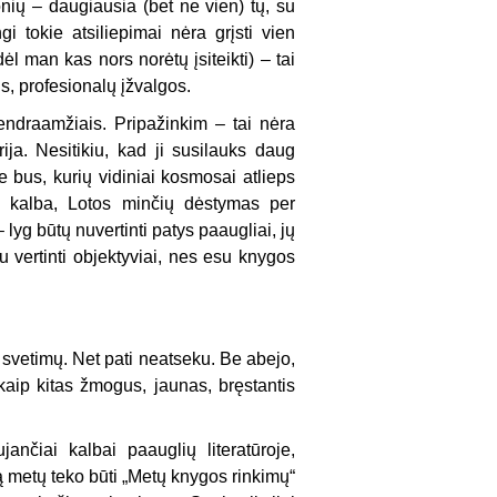
nių – daugiausia (bet ne vien) tų, su
gi tokie atsiliepimai nėra grįsti vien
dėl man kas nors norėtų įsiteikti) – tai
is, profesionalų įžvalgos.
endraamžiais. Pripažinkim – tai nėra
rija. Nesitikiu, kad ji susilauks daug
rie bus, kurių vidiniai kosmosai atlieps
os kalba, Lotos minčių dėstymas per
lyg būtų nuvertinti patys paaugliai, jų
 vertinti objektyviai, nes esu knygos
ir svetimų. Net pati neatseku. Be abejo,
 kaip kitas žmogus, jaunas, bręstantis
jančiai kalbai paauglių literatūroje,
ą metų teko būti „Metų knygos rinkimų“