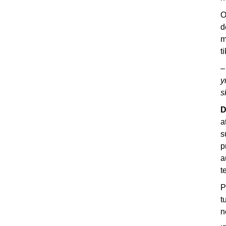
O
d
m
t
–
y
s
D
a
s
p
a
t
P
t
n