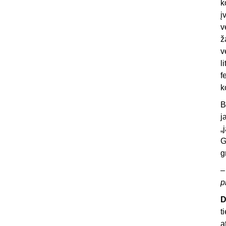
k
į
v
ž
v
l
f
k
B
j
„
G
g
p
D
t
a