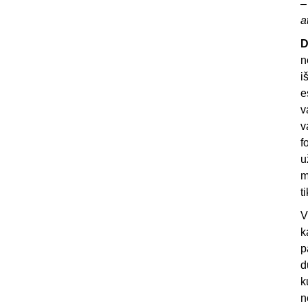
a
D
n
i
e
v
v
f
u
m
t
V
k
p
d
k
n