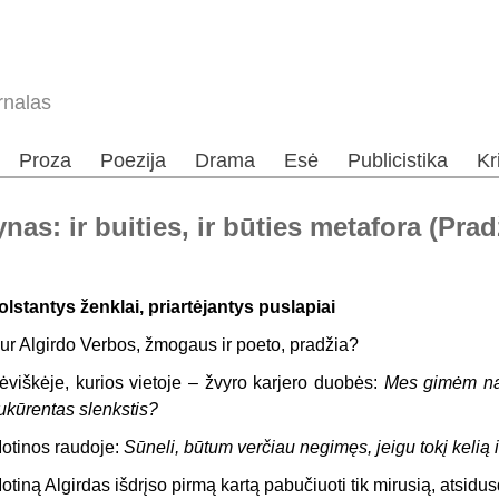
rnalas
Proza
Poezija
Drama
Esė
Publicistika
Kr
as: ir buities, ir būties metafora (Prad
olstantys ženklai, priartėjantys puslapiai
ur Algirdo Verbos, žmogaus ir poeto, pradžia?
ėviškėje, kurios vietoje – žvyro karjero duobės:
Mes gimėm namu
ukūrentas slenkstis?
otinos raudoje:
Sūneli, būtum verčiau negimęs, jeigu tokį kelią i
otiną Algirdas išdrįso pirmą kartą pabučiuoti tik mirusią, atsid