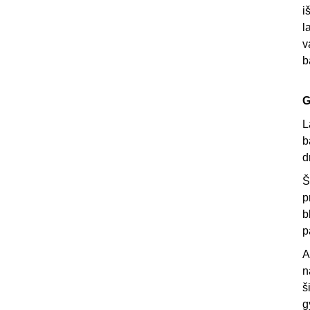
i
l
v
b
G
L
b
d
Š
p
b
p
A
n
š
g