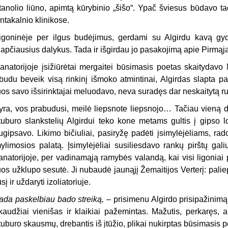
tanolio liūno, apimtą kūrybinio „šišo“. Ypač šviesus būdavo t
ntakalnio klinikose.
igoninėje per ilgus budėjimus, gerdami su Algirdu kavą gy
lapčiausius dalykus. Tada ir išgirdau jo pasakojimą apie Pirmą
anatorijoje įsižiūrėtai mergaitei būsimasis poetas skaitydavo
budu beveik visą rinkinį išmoko atmintinai, Algirdas slapta 
uos savo išsirinktajai meluodavo, neva suradęs dar neskaitytą r
yra, vos prabudusi, meilė liepsnote liepsnojo… Tačiau vieną di
tuburo slankstelių Algirdui teko kone metams gultis į gipso l
ugipsavo. Likimo bičiuliai, pasiryžę padėti įsimylėjėliams, rad
ylimosios palatą. Įsimylėjėliai susiliesdavo rankų pirštų gali
anatorijoje, per vadinamąją ramybės valandą, kai visi ligoniai p
uos užklupo sesutė. Ji nubaudė jaunąjį Žemaitijos Verterį: palie
ūsį ir uždaryti izoliatoriuje.
ada paskelbiau bado streiką,
– prisimenu Algirdo prisipažinimą.
kaudžiai vienišas ir klaikiai pažemintas. Mažutis, perkaręs, 
tuburo skausmų, drebantis iš įtūžio, plikai nukirptas būsimasis 