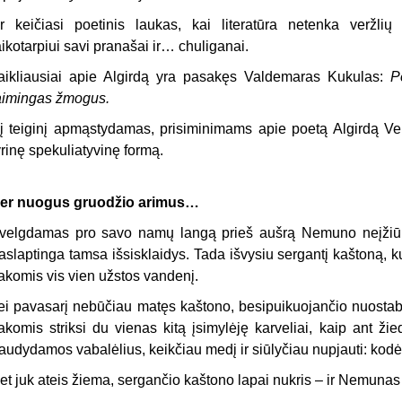
r keičiasi poetinis laukas, kai literatūra netenka veržli
aikotarpiui savi pranašai ir… chuliganai.
aikliausiai apie Algirdą yra pasakęs Valdemaras Kukulas:
P
aimingas žmogus.
į teiginį apmąstydamas, prisiminimams apie poetą Algirdą Ve
yrinę spekuliatyvinę formą.
er nuogus gruodžio arimus…
velgdamas pro savo namų langą prieš aušrą Nemuno neįžiūriu,
aslaptinga tamsa išsisklaidys. Tada išvysiu sergantį kaštoną, k
akomis vis vien užstos vandenį.
ei pavasarį nebūčiau matęs kaštono, besipuikuojančio nuostabiai
akomis striksi du vienas kitą įsimylėję karveliai, kaip ant žie
audydamos vabalėlius, keikčiau medį ir siūlyčiau nupjauti: kodė
et juk ateis žiema, sergančio kaštono lapai nukris – ir Nemun