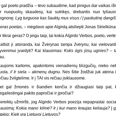
 gal poeto pradžia – tėvo subaudime, kad pinigus dar vaikas iš
r nuopuolių skaudesy, kai sutrikęs, drebantis nuo tyliaus
egnonę:
Lyg turguose kas šauktų mus visus / Į paskutinę dangi
eras poetas,
– mėgdavo apie Algirdą atsiliepti Jonas Strielkūna
r tikrai geras? O jeigu taip, tai kokia Algirdo Verbos, poeto, vert
albūt ji atsiranda, kai Žvėrynas tampa
žvėrynu
, kai vietovar
yvenimui įvardyti? Kai klausimas:
Koks ūgis jūsų ugnies?
– t
au.
aujoms kartoms, apakintoms vienadienių blizgučių, nieko ne
uola, // Ir siela – akmenų dugnu.
Nes šitie žodžiai juk ateina i
ečiau žvilgtelime. Ir į TAI vis rečiau įsiklausome.
et gal žmonės ir šiandien kenčia ir džiaugiasi taip pat, 
egailestingai pakito papročiai ir įpročiai?
ereiktų užmiršti, jog Algirdo Verbos poezija nepaprastai soci
lausimą:
Kokia mano kilmė? Ir į kur mano kraujas keliauja?
Į g
ūpėjo:
Kiek yra Lietuvoj Lietuvos?