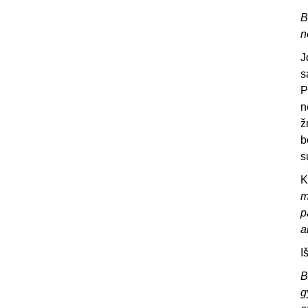
B
n
J
s
P
n
ž
b
s
K
m
p
a
I
B
g