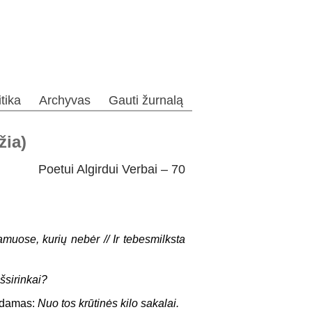
itika
Archyvas
Gauti žurnalą
žia)
Poetui Algirdui Verbai – 70
ose, kurių nebėr // Ir tebesmilksta
šsirinkai?
usdamas:
Nuo tos krūtinės kilo sakalai.