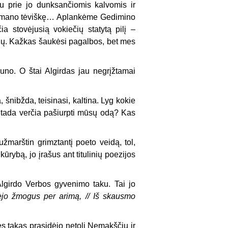
u prie jo dunksančiomis kalvomis ir
 į mano tėviškę… Aplankėme Gedimino
 stovėjusią vokiečių statytą pilį –
gų. Kažkas šaukėsi pagalbos, bet mes
no. O štai Algirdas jau negrįžtamai
, šnibžda, teisinasi, kaltina. Lyg kokie
as tada verčia pašiurpti mūsų odą? Kas
užmarštin grimztantį poeto veidą, tol,
 kūrybą, jo įrašus ant titulinių poezijos
Algirdo Verbos gyvenimo taku. Tai jo
 ėjo žmogus per arimą, // Iš skausmo
tės takas prasidėjo netoli Nemakščių ir