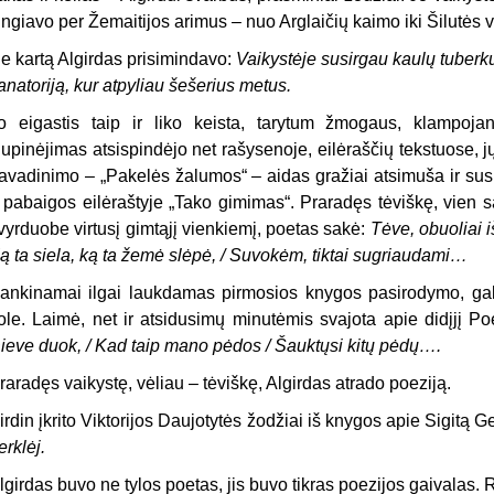
ingiavo per Žemaitijos arimus – nuo Arglaičių kaimo iki Šilutės v
e kartą Algirdas prisimindavo:
Vaikystėje susirgau kaulų tuberk
anatoriją, kur atpyliau šešerius metus.
o eigastis taip ir liko keista, tarytum žmogaus, klampoja
lupinėjimas atsispindėjo net rašysenoje, eilėraščių tekstuose,
avadinimo – „Pakelės žalumos“ – aidas gražiai atsimuša ir sus
 pabaigos eilėraštyje „Tako gimimas“. Praradęs tėviškę, vien 
vyrduobe virtusį gimtąjį vienkiemį, poetas sakė:
Tėve, obuoliai iš
ą ta siela, ką ta žemė slėpė, / Suvokėm, tiktai sugriaudami…
ankinamai ilgai laukdamas pirmosios knygos pasirodymo, gal 
ole. Laimė, net ir atsidusimų minutėmis svajota apie didįjį Po
ieve duok, / Kad taip mano pėdos / Šauktųsi kitų pėdų….
raradęs vaikystę, vėliau – tėviškę, Algirdas atrado poeziją.
irdin įkrito Viktorijos Daujotytės žodžiai iš knygos apie Sigitą 
erklėj.
lgirdas buvo ne tylos poetas, jis buvo tikras poezijos gaivalas.