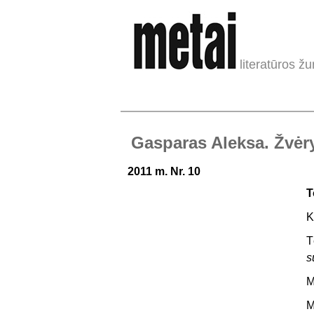
literatūros žu
Gasparas Aleksa. Žvėryn
2011 m. Nr. 10
T
K
T
s
M
M