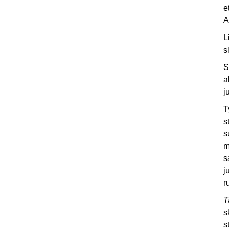
e
A
L
s
S
a
j
T
s
s
m
s
j
r
T
s
s