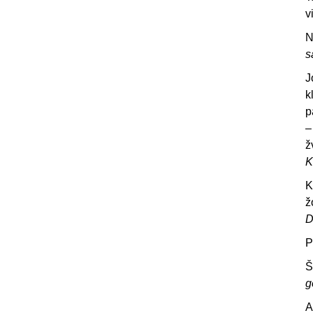
v
N
s
J
k
p
–
ž
K
K
ž
D
P
Š
g
A