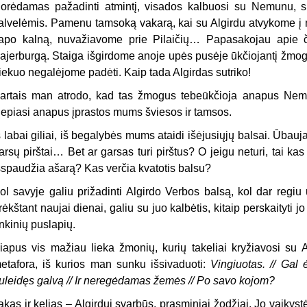
orėdamas pažadinti atmintį, visados kalbuosi su Nemunu, s
alvelėmis. Pamenu tamsoką vakarą, kai su Algirdu atvykome
apo kalną, nuvažiavome prie Pilaičių… Papasakojau apie čia
ajerburgą. Staiga išgirdome anoje upės pusėje ūkčiojantį žmo
iekuo negalėjome padėti. Kaip tada Algirdas sutriko!
artais man atrodo, kad tas žmogus tebeūkčioja anapus Nemu
lepiasi anapus įprastos mums šviesos ir tamsos.
š labai giliai, iš begalybės mums ataidi išėjusiųjų balsai. Ūbauja
arsų pirštai… Bet ar garsas turi pirštus? O jeigu neturi, tai k
šspaudžia ašarą? Kas verčia kvatotis balsu?
ol savyje galiu prižadinti Algirdo Verbos balsą, kol dar regiu 
rėkštant naujai dienai, galiu su juo kalbėtis, kitaip perskaityti jo
inkinių puslapių.
iapus vis mažiau lieka žmonių, kurių takeliai kryžiavosi su 
etafora, iš kurios man sunku išsivaduoti:
Vingiuotas. // Gal
uleidęs galvą // Ir neregėdamas žemės // Po savo kojom?
akas ir kelias – Algirdui svarbūs, prasminiai žodžiai. Jo vaikys