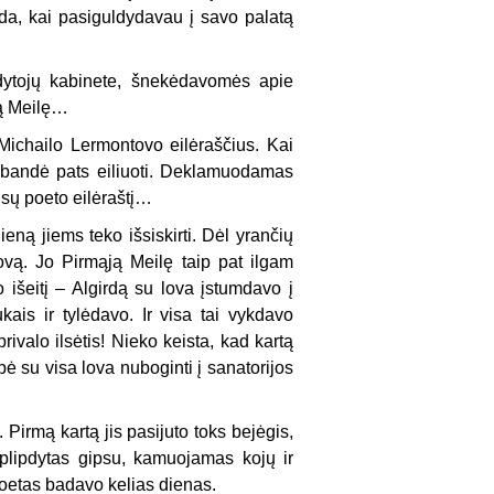
ada, kai pasiguldydavau į savo palatą
dytojų kabinete, šnekėdavomės apie
ją Meilę…
 Michailo Lermontovo eilėraščius. Kai
pabandė pats eiliuoti. Deklamuodamas
usų poeto eilėraštį…
eną jiems teko išsiskirti. Dėl yrančių
ovą. Jo Pirmąją Meilę taip pat ilgam
o išeitį – Algirdą su lova įstumdavo į
ukais ir tylėdavo. Ir visa tai vykdavo
rivalo ilsėtis! Nieko keista, kad kartą
pė su visa lova nuboginti į sanatorijos
 Pirmą kartą jis pasijuto toks bejėgis,
aplipdytas gipsu, kamuojamas kojų ir
poetas badavo kelias dienas.