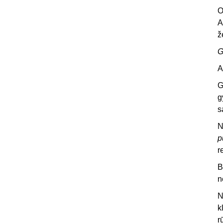
O
A
ž
G
A
G
g
s
N
p
r
B
n
N
k
r