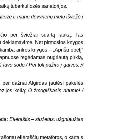
aikų tuberkuliozės sanatorijos.
ulioze ir mane devynerių metų išvežė į
nčio per šviežiai suartą lauką. Tas
 jų deklamavime. Net pirmosios knygos
kamba antros knygos – „Aprišu obelį“
sapnuose regėdamas nugriautą pirkią,
 tavo sodo / Per toli pažiro į gatves. //
per dažnai Algirdas jautėsi pakelės
ezijos kelią:
O žmogiškasis artume! /
Gedą:
Eilėraštis – siužetas, užgniaužtas
 Rašomų eilėraščių metaforos, o kartais