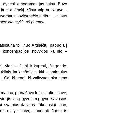
čių gynėsi kartodamas jas balsu. Buvo
kurti eilėraštį. Visur taip nutikdavo –
 svarbaus sovietmečio atributų – alaus
onės:
klausykit, aš poetas!..
tsiduria toli nuo Arglaičių, papuola į
koncentracijos stovyklos kalinio –
i, vieni – šlubi ir kuproti, išsigandę,
kliais lauknešėliais, kiti – prakaulūs
ijų. Gal iš tenai, iš vaikystės skausmo
, manau, pranašavo lemtį – alinti save,
iu jis visą gyvenimą gynė savosios
 svarbius dalykus. Tikriausiai man,
ms matyti blaivų, bandantį išbristi iš