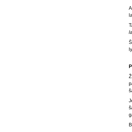
A
l
T
l
Š
l
P
Ž
p
š
J
š
g
B