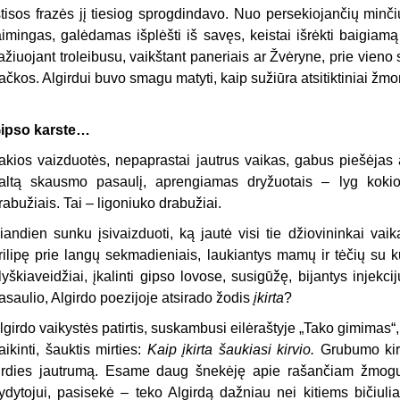
štisos frazės jį tiesiog sprogdindavo. Nuo persekiojančių min
aimingas, galėdamas išplėšti iš savęs, keistai išrėkti baigiamą 
ažiuojant troleibusu, vaikštant paneriais ar Žvėryne, prie vieno
ačkos. Algirdui buvo smagu matyti, kaip sužiūra atsitiktiniai žm
ipso karste…
akios vaizduotės, nepaprastai jautrus vaikas, gabus piešėjas a
altą skausmo pasaulį, aprengiamas dryžuotais – lyg kokio 
rabužiais. Tai – ligoniuko drabužiai.
iandien sunku įsivaizduoti, ką jautė visi tie džiovininkai vaika
rilipę prie langų sekmadieniais, laukiantys mamų ir tėčių su ku
lyškiaveidžiai, įkalinti gipso lovose, susigūžę, bijantys injekc
asaulio, Algirdo poezijoje atsirado žodis
įkirta
?
lgirdo vaikystės patirtis, suskambusi eilėraštyje „Tako gimimas“
aikinti, šauktis mirties:
Kaip įkirta šaukiasi kirvio.
Grubumo kirv
irdies jautrumą. Esame daug šnekėję apie rašančiam žmogui
ydytojui, pasisekė – teko Algirdą dažniau nei kitiems bičiulia