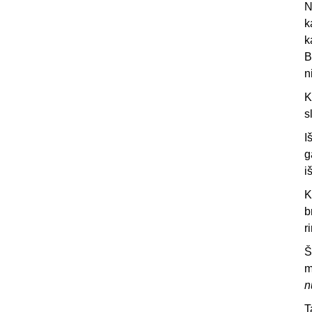
N
k
k
B
n
K
s
I
g
i
K
b
r
Š
m
n
T