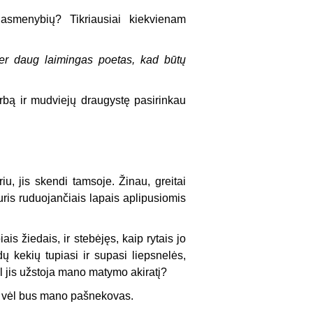
ų asmenybių? Tikriausiai kiekvienam
er daug laimingas poetas, kad būtų
rbą ir mudviejų draugystę pasirinkau
 jis skendi tamsoje. Žinau, greitai
uris ruduojančiais lapais aplipusiomis
s žiedais, ir stebėjęs, kaip rytais jo
dų kekių tupiasi ir supasi liepsnelės,
l jis užstoja mano matymo akiratį?
as vėl bus mano pašnekovas.