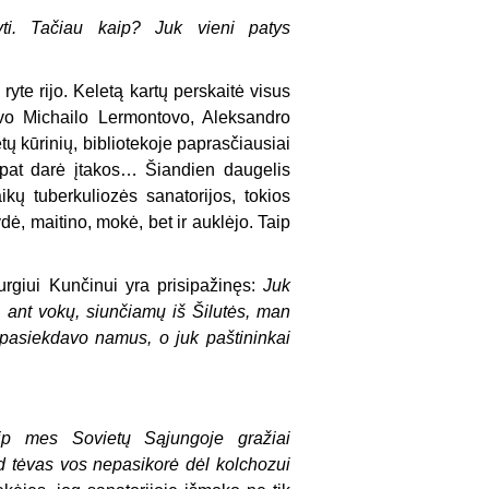
ti. Tačiau kaip? Juk vieni patys
ryte rijo. Keletą kartų perskaitė visus
javo Michailo Lermontovo, Aleksandro
tų kūrinių, bibliotekoje paprasčiausiai
p pat darė įtakos… Šiandien daugelis
kų tuberkuliozės sanatorijos, tokios
ė, maitino, mokė, bet ir auklėjo. Taip
Jurgiui Kunčinui yra prisipažinęs:
Juk
, ant vokų, siunčiamų iš Šilutės, man
 pasiekdavo namus, o juk paštininkai
aip mes Sovietų Sąjungoje gražiai
d tėvas vos nepasikorė dėl kolchozui