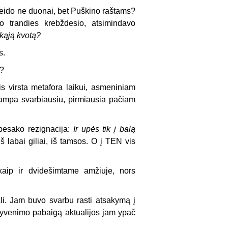
leido ne duonai, bet Puškino raštams?
io trandies krebždesio, atsimindavo
škąją kvotą?
s.
ė?
dis virsta metafora laikui, asmeniniam
ampa svarbiausiu, pirmiausia pačiam
besako rezignacija:
Ir upės tik į balą
š labai giliai, iš tamsos. O į TEN vis
kaip ir dvidešimtame amžiuje, nors
ali. Jam buvo svarbu rasti atsakymą į
yvenimo pabaigą aktualijos jam ypač