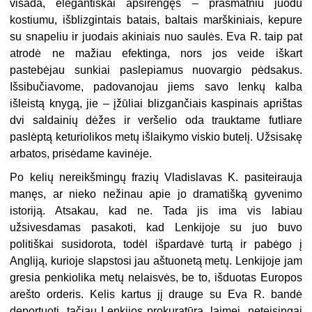
visada, elegantiškai apsirengęs – prašmatniu juodu
kostiumu, išblizgintais batais, baltais marškiniais, kepure
su snapeliu ir juodais akiniais nuo saulės. Eva R. taip pat
atrodė ne mažiau efektinga, nors jos veide iškart
pastebėjau sunkiai paslepiamus nuovargio pėdsakus.
Išsibučiavome, padovanojau jiems savo lenkų kalba
išleistą knygą, jie – įžūliai blizgančiais kaspinais aprištas
dvi saldainių dėžes ir veršelio oda trauktame futliare
paslėptą keturiolikos metų išlaikymo viskio butelį. Užsisakę
arbatos, prisėdame kavinėje.
Po kelių nereikšmingų frazių Vladislavas K. pasiteirauja
manęs, ar nieko nežinau apie jo dramatišką gyvenimo
istoriją. Atsakau, kad ne. Tada jis ima vis labiau
užsivesdamas pasakoti, kad Lenkijoje su juo buvo
politiškai susidorota, todėl išpardavė turtą ir pabėgo į
Angliją, kurioje slapstosi jau aštuonetą metų. Lenkijoje jam
gresia penkiolika metų nelaisvės, be to, išduotas Europos
arešto orderis. Kelis kartus jį drauge su Eva R. bandė
deportuoti, tačiau Lenkijos prokuratūra, laimei, neteisingai