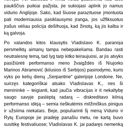
paukščius puikiai pažįsta, jie sukiojasi aplink jo namus
vidurio Anglijoje. Sako, kad šiuose parazituose įmontuota
pati moderniausia pasiklausymo įranga, jos užfiksuotus
įrašus vėliau policija dešifruoja, kad žinotų, ką jis kalba ir
ką galvoja.
Po valandos kitos klausytis Vladislavo K. paranoja
persmelktų aimanų tampa nebepakeliama. Bandau rasti
neutralesnę temą, tad lyg tarp kitko teiraujuosi, ar jis atvyks
pasižiūrėti performanso meno žvaigždės iš Niujorko
Marinos Abramović (kilusios iš Serbijos) pasirodymo, kuris
vyks po kelių dienų „Serpantine“ galerijoje Londone. Ne,
suirzęs kategoriškai atsako Vladislavas K., nes ši
menininkė – teigianti, kad jaučia vibracijas ir it nekaltybę
saugo savyje paslėptą radarą – diskreditavo kilnią
performanso idėją – semia rieškutėmis milžiniškus pinigus
ir užsiima niekalais. Beje, populiarinti šį meną Vidurio ir
Rytų Europoje jie pradėję panašiu metu, ne kartą buvo
susitikę festivaliuose; Vladislavas K. jai padaręs nemenką