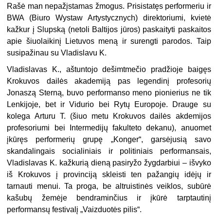
Rašė man nepažįstamas žmogus. Prisistatęs performeriu ir
BWA (Biuro Wystaw Artystycznych) direktoriumi, kvietė
kažkur į Slupską (netoli Baltijos jūros) paskaityti paskaitos
apie šiuolaikinį Lietuvos meną ir surengti parodos. Taip
susipažinau su Vladislavu K.
Vladislavas K., aštuntojo dešimtmečio pradžioje baigęs
Krokuvos dailės akademiją pas legendinį profesorių
Jonaszą Sterną, buvo performanso meno pionierius ne tik
Lenkijoje, bet ir Vidurio bei Rytų Europoje. Drauge su
kolega Arturu T. (šiuo metu Krokuvos dailės akdemijos
profesoriumi bei Intermedijų fakulteto dekanu), anuomet
įkūręs performerių grupę „Konger“, garsėjusią savo
skandalingais socialiniais ir politiniais performansais,
Vladislavas K. kažkurią dieną pasiryžo žygdarbiui – išvyko
iš Krokuvos į provinciją skleisti ten pažangių idėjų ir
tarnauti menui. Ta proga, be altruistinės veiklos, subūrė
kašubų žemėje bendraminčius ir įkūrė tarptautinį
performansų festivalį „Vaizduotės pilis“.