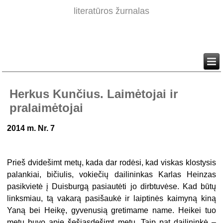
literatūros žurnalas
Herkus Kunčius. Laimėtojai ir
pralaimėtojai
2014 m. Nr. 7
Prieš dvidešimt metų, kada dar rodėsi, kad viskas klostysis
palankiai, bičiulis, vokiečių dailininkas Karlas Heinzas
pasikvietė į Duisburgą pasiautėti jo dirbtuvėse. Kad būtų
linksmiau, tą vakarą pasišaukė ir laiptinės kaimyną kiną
Yaną bei Heikę, gyvenusią gretimame name. Heikei tuo
metu buvo apie šešiasdešimt metų. Taip pat dailininkė –