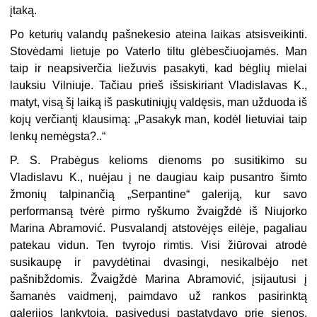
įtaką.
Po keturių valandų pašnekesio ateina laikas atsisveikinti.
Stovėdami lietuje po Vaterlo tiltu glėbesčiuojamės. Man
taip ir neapsiverčia liežuvis pasakyti, kad bėglių mielai
lauksiu Vilniuje. Tačiau prieš išsiskiriant Vladislavas K.,
matyt, visą šį laiką iš paskutiniųjų valdęsis, man užduoda iš
kojų verčiantį klausimą: „Pasakyk man, kodėl lietuviai taip
lenkų nemėgsta?..“
P. S. Prabėgus kelioms dienoms po susitikimo su
Vladislavu K., nuėjau į ne daugiau kaip pusantro šimto
žmonių talpinančią „Serpantine“ galeriją, kur savo
performansą tvėrė pirmo ryškumo žvaigždė iš Niujorko
Marina Abramović. Pusvalandį atstovėjęs eilėje, pagaliau
patekau vidun. Ten tvyrojo rimtis. Visi žiūrovai atrodė
susikaupę ir pavydėtinai dvasingi, nesikalbėjo net
pašnibždomis. Žvaigždė Marina Abramović, įsijautusi į
šamanės vaidmenį, paimdavo už rankos pasirinktą
galerijos lankytoją, pasivedusi pastatydavo prie sienos,