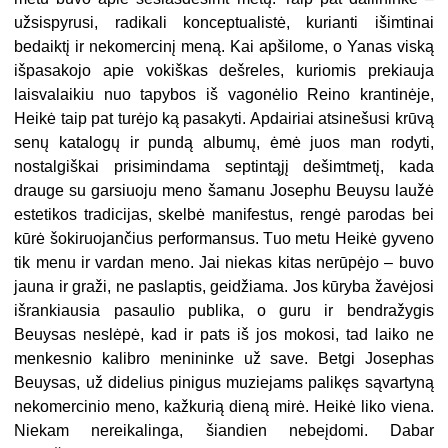
užsispyrusi, radikali konceptualistė, kurianti išimtinai
bedaiktį ir nekomercinį meną. Kai apšilome, o Yanas viską
išpasakojo apie vokiškas dešreles, kuriomis prekiauja
laisvalaikiu nuo tapybos iš vagonėlio Reino krantinėje,
Heikė taip pat turėjo ką pasakyti. Apdairiai atsinešusi krūvą
senų katalogų ir pundą albumų, ėmė juos man rodyti,
nostalgiškai prisimindama septintąjį dešimtmetį, kada
drauge su garsiuoju meno šamanu Josephu Beuysu laužė
estetikos tradicijas, skelbė manifestus, rengė parodas bei
kūrė šokiruojančius performansus. Tuo metu Heikė gyveno
tik menu ir vardan meno. Jai niekas kitas nerūpėjo – buvo
jauna ir graži, ne paslaptis, geidžiama. Jos kūryba žavėjosi
išrankiausia pasaulio publika, o guru ir bendražygis
Beuysas neslėpė, kad ir pats iš jos mokosi, tad laiko ne
menkesnio kalibro menininke už save. Betgi Josephas
Beuysas, už didelius pinigus muziejams palikęs sąvartyną
nekomercinio meno, kažkurią dieną mirė. Heikė liko viena.
Niekam nereikalinga, šiandien nebeįdomi. Dabar