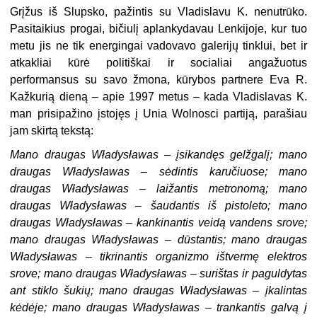
Grįžus iš Slupsko, pažintis su Vladislavu K. nenutrūko.
Pasitaikius progai, bičiulį aplankydavau Lenkijoje, kur tuo
metu jis ne tik energingai vadovavo galerijų tinklui, bet ir
atkakliai kūrė politiškai ir socialiai angažuotus
performansus su savo žmona, kūrybos partnere Eva R.
Kažkurią dieną – apie 1997 metus – kada Vladislavas K.
man prisipažino įstojęs į Unia Wolnosci partiją, parašiau
jam skirtą tekstą:
Mano draugas Władysławas – įsikandęs gelžgalį; mano
draugas Władysławas – sėdintis karučiuose; mano
draugas Władysławas – laižantis metronomą; mano
draugas Władysławas – šaudantis iš pistoleto; mano
draugas Władysławas – kankinantis veidą vandens srove;
mano draugas Władysławas – dūstantis; mano draugas
Władysławas – tikrinantis organizmo ištvermę elektros
srove; mano draugas Władysławas – surištas ir paguldytas
ant stiklo šukių; mano draugas Władysławas – įkalintas
kėdėje; mano draugas Władysławas – trankantis galvą į