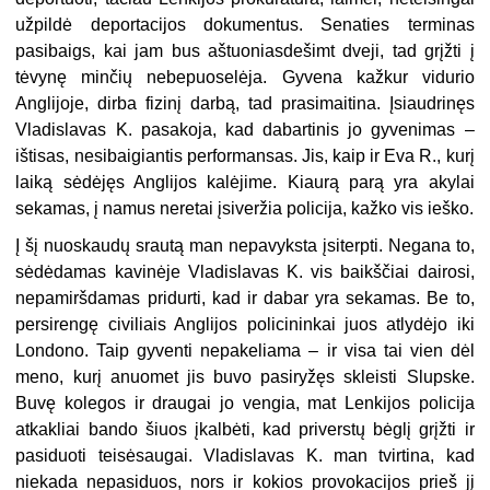
užpildė deportacijos dokumentus. Senaties terminas
pasibaigs, kai jam bus aštuoniasdešimt dveji, tad grįžti į
tėvynę minčių nebepuoselėja. Gyvena kažkur vidurio
Anglijoje, dirba fizinį darbą, tad prasimaitina. Įsiaudrinęs
Vladislavas K. pasakoja, kad dabartinis jo gyvenimas –
ištisas, nesibaigiantis performansas. Jis, kaip ir Eva R., kurį
laiką sėdėjęs Anglijos kalėjime. Kiaurą parą yra akylai
sekamas, į namus neretai įsiveržia policija, kažko vis ieško.
Į šį nuoskaudų srautą man nepavyksta įsiterpti. Negana to,
sėdėdamas kavinėje Vladislavas K. vis baikščiai dairosi,
nepamiršdamas pridurti, kad ir dabar yra sekamas. Be to,
persirengę civiliais Anglijos policininkai juos atlydėjo iki
Londono. Taip gyventi nepakeliama – ir visa tai vien dėl
meno, kurį anuomet jis buvo pasiryžęs skleisti Slupske.
Buvę kolegos ir draugai jo vengia, mat Lenkijos policija
atkakliai bando šiuos įkalbėti, kad priverstų bėglį grįžti ir
pasiduoti teisėsaugai. Vladislavas K. man tvirtina, kad
niekada nepasiduos, nors ir kokios provokacijos prieš jį