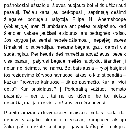
pašnekesiai užstalėje, šlovės nuojauta bei viltis užkariauti
pasaulį. Tačiau kartą jau perkopusi į septintąją dešimtį
žilagalvė portugalų rašytoja Filipa N. Ahernshoope
(Vokietijoje) man žliumbdama ant peties prisipažino, kad
šiandien vakare jaučiasi atsidūrusi ant bedugnės krašto.
Jos knygos jau seniai nebeleidžiamos, ji nepajėgi savęs
išmaitinti, o stipendijas, metams bėgant, gauti darosi vis
sudėtingiau. Per keturis dešimtmečius apvažiavusi beveik
visą pasaulį, patyrusi begalę meilės nuotykių, šiandien ji
neturi nei šeimos, nei namų. Bet baisiausia – rytoj baigiasi
jos rezidavimo kūrybos namuose laikas, o kita stipendija –
kažkur Provanso kalnuose – tik po pusmečio. Kur jai rytoj
dėtis? Kur prisiglausti? Į Portugaliją važiuoti nemato
prasmės – per toli, tai ne jos kišenei, be to, niekas
nelaukia, mat jau ketvirtį amžiaus ten nėra buvusi.
Praeito amžiaus devyniasdešimtaisiais metais, kada dar
nebuvo visagalio interneto, o visažinį kompiuterį atstojo
žalia pašto dėžutė laiptinėje, gavau laišką iš Lenkijos.