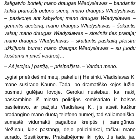
šaligatvio bortelį; mano draugas Władysławas – bandantis
kakta pramušti betono sieną; mano draugas Władysławas
– pasikoręs ant kabyklos; mano draugas Władysławas –
geriantis acetoną; mano draugas Władysławas – šokantis
valsą; mano draugas Władysławas – stovintis ties praraja;
mano draugas Władysławas – skaitantis paskaitą pleistru
užklijuota burna; mano draugas Władysławas – su juodu
kostiumu ir prieš veidrodį…
–
Aš įstojau į partiją, – prisipažįsta. – Vardan meno.
Lygiai prieš dešimt metų, pakeliui į Helsinkį, Vladislavas K.
mane susirado Kaune. Tada, po dramatiško kojos lūžio,
pusmetį gulėjau lovoje. Gerokai nustebau, kai naktį
paskambino iš miesto policijos komisariato ir balsas
pasiteiravo, ar pažįstu Vladislavą K., jis atseit kažkur
pradangino mano duotą telefono numerį, tad saliamoniškai
sumąstė vidurnaktį pagalbos kreiptis į pareigūnus.
Nežinau, kiek pastangų dėjo policininkai, tačiau mane
surado. Susitikome. Prakalbėjome iki ryto. Jis tada jau