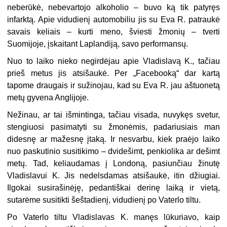
neberūkė, nebevartojo alkoholio – buvo ką tik patyręs
infarktą. Apie vidudienį automobiliu jis su Eva R. patraukė
savais keliais – kurti meno, šviesti žmonių – tverti
Suomijoje, įskaitant Laplandiją, savo performansų.
Nuo to laiko nieko negirdėjau apie Vladislavą K., tačiau
prieš metus jis atsišaukė. Per „Facebooką“ dar kartą
tapome draugais ir sužinojau, kad su Eva R. jau aštuonetą
metų gyvena Anglijoje.
Nežinau, ar tai išmintinga, tačiau visada, nuvykęs svetur,
stengiuosi pasimatyti su žmonėmis, padariusiais man
didesnę ar mažesnę įtaką. Ir nesvarbu, kiek praėjo laiko
nuo paskutinio susitikimo – dvidešimt, penkiolika ar dešimt
metų. Tad, keliaudamas į Londoną, pasiunčiau žinutę
Vladislavui K. Jis nedelsdamas atsišaukė, itin džiugiai.
Ilgokai susirašinėję, pedantiškai derinę laiką ir vietą,
sutarėme susitikti šeštadienį, vidudienį po Vaterlo tiltu.
Po Vaterlo tiltu Vladislavas K. manęs lūkuriavo, kaip