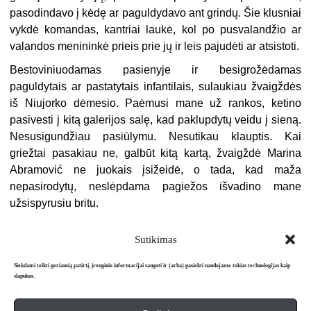
pasodindavo į kėdę ar paguldydavo ant grindų. Šie klusniai
vykdė komandas, kantriai laukė, kol po pusvalandžio ar
valandos menininkė prieis prie jų ir leis pajudėti ar atsistoti.
Bestoviniuodamas pasienyje ir besigrožėdamas
paguldytais ar pastatytais infantilais, sulaukiau žvaigždės
iš Niujorko dėmesio. Paėmusi mane už rankos, ketino
pasivesti į kitą galerijos salę, kad paklupdytų veidu į sieną.
Nesusigundžiau pasiūlymu. Nesutikau klauptis. Kai
griežtai pasakiau ne, galbūt kitą kartą, žvaigždė Marina
Abramović ne juokais įsižeidė, o tada, kad maža
nepasirodytų, neslėpdama pagiežos išvadino mane
užsispyrusiu britu.
Sutikimas
Siekdami teikti geriausią patirtį, įrenginio informacijai saugoti ir (arba) pasiekti naudojame tokias technologijas kaip
slapukus.