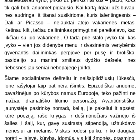
atsinešdavau vyno, pirkto už penkis frankus – pačio, koks
tik gali būti, anuomet pigiausio. Kai kartą ilgiau užsibuvau,
nes audringai it titanai susikirtome, kuris talentingesnis –
Dali ar Picasso – nelauktai atėjo vakarienės metas.
Ketinau kilti, tačiau dailininkas primygtinai pareikalavo, kad
likčiau su juo vakarienei. O tada prie stalo įvyko tai, kas
įvyko – vien jos didenybe menu ir dvasinėmis vertybėmis
gyvenantis dailininkas perpjovė per pusę ir broliškai
pasidalijo su manimi smiliaus dydžio dešrele, nes
riebesnės jau seniai nebepajėgė įpirkti.
Šiame socialiniame dešrelių ir neišsipildžiusių lūkesčių
fone rašytojai taip pat nėra išimtis. Epizodiškai anuomet
pavažinėjus po kūrybos namus Europoje, teko pažinti ne
mažiau dramatiško likimo personažų. Avantiūristiškai
jaunystėje pasirinkę nomadų kelią, jie pakeliui it apsėsti
kūrė poeziją, rašė knygas ir dešimtmečiais važinėjo iš
šalies į šalį, kur, gavę susirastą stipendiją, užtrukdavo
mėnesiui ar metams. Viskas rodėsi puiku. Ir ko daugiau
norėti – laisvė, kūryba, įdomūs, vis kiti žmonės, prasmingi