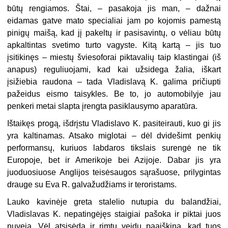
būtų rengiamos. Štai, – pasakoja jis man, – dažnai
eidamas gatve mato specialiai jam po kojomis pamestą
pinigų maišą, kad jį pakeltų ir pasisavintų, o vėliau būtų
apkaltintas svetimo turto vagyste. Kitą kartą – jis tuo
įsitikinęs – miestų šviesoforai piktavalių taip klastingai (iš
anapus) reguliuojami, kad kai užsidega žalia, iškart
įsižiebia raudona – tada Vladislavą K. galima pričiupti
pažeidus eismo taisykles. Be to, jo automobilyje jau
penkeri metai slapta įrengta pasiklausymo aparatūra.
Ištaikęs progą, išdrįstu Vladislavo K. pasiteirauti, kuo gi jis
yra kaltinamas. Atsako miglotai – dėl dvidešimt penkių
performansų, kuriuos labdaros tikslais surengė ne tik
Europoje, bet ir Amerikoje bei Azijoje. Dabar jis yra
juoduosiuose Anglijos teisėsaugos sąrašuose, prilygintas
drauge su Eva R. galvažudžiams ir teroristams.
Lauko kavinėje greta stalelio nutupia du balandžiai,
Vladislavas K. nepatingėjęs staigiai pašoka ir piktai juos
nuveja. Vėl atsisėda ir rimtu veidu paaiškina, kad tuos