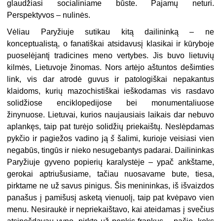
glaudžiasi socialiniame būste. Pajamų neturi.
Perspektyvos – nulinės.
Vėliau Paryžiuje sutikau kitą dailininką – ne
konceptualistą, o fanatiškai atsidavusį klasikai ir kūryboje
puoselėjantį tradicines meno vertybes. Jis buvo lietuvių
kilmės, Lietuvoje žinomas. Nors artėjo aštuntos dešimties
link, vis dar atrodė guvus ir patologiškai nepakantus
klaidoms, kurių mazochistiškai ieškodamas vis rasdavo
solidžiose enciklopedijose bei monumentaliuose
žinynuose. Lietuvai, kurios naujausiais laikais dar nebuvo
aplankęs, taip pat turėjo solidžių priekaištų. Neslėpdamas
pykčio ir pagiežos vadino ją
š
šalimi, kurioje veisiasi vien
negabūs, tingūs ir nieko nesugebantys padarai. Dailininkas
Paryžiuje gyveno popierių karalystėje – ypač ankštame,
gerokai aptriušusiame, tačiau nuosavame bute, tiesa,
pirktame ne už savus pinigus. Šis menininkas, iš išvaizdos
panašus į pamišusį asketą vienuolį, taip pat kvėpavo vien
menu. Nesiraukė ir nepriekaištavo, kai ateidamas į svečius