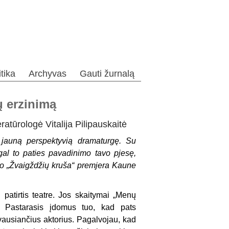
itika
Archyvas
Gauti žurnalą
ų erzinimą
atūrologė Vitalija Pilipauskaitė
 jauną perspektyvią dramaturgę. Su
gal to paties pavadinimo tavo pjesę,
klio „Žvaigždžių kruša“ premjera Kaune
 patirtis teatre. Jos skaitymai „Menų
. Pastarasis įdomus tuo, kad pats
yvausiančius aktorius. Pagalvojau, kad