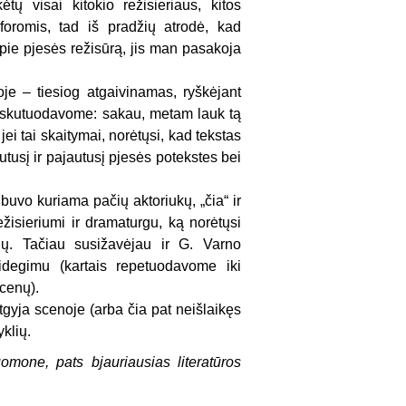
ų visai kitokio režisieriaus, kitos
oromis, tad iš pradžių atrodė, kad
pie pjesės režisūrą, jis man pasakoja
je – tiesiog atgaivinamas, ryškėjant
 diskutuodavome: sakau, metam lauk tą
ei tai skaitymai, norėtųsi, kad tekstas
utusį ir pajautusį pjesės potekstes bei
buvo kuriama pačių aktoriukų, „čia“ ir
ežisieriumi ir dramaturgu, ką norėtųsi
ių. Tačiau susižavėjau ir G. Varno
sidegimu (kartais repetuodavome iki
scenų).
atgyja scenoje (arba čia pat neišlaikęs
klių.
mone, pats bjauriausias literatūros