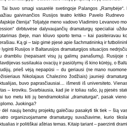
 Tai buvo smagi vasarėlė svetingoje Palangos „Ramybėje“. R
ažiau gaivinančios Rusijos teatro kritiko Pavelo Rudnevo le
Majskije čtenija“ Toljatyje meno vadovo Vladimiro Levanovo mo
ession“ dirbtuvėse dalyvaujančių dramaturgų specialiai uždu
ptarimas (beje, man kliuvo sporto tema – kai pasiteiravau ko
erašiau. Ką gi – taip gimė pjesė apie šachmatininką ir futbolini
 lyginti Rusijos ir Baltarusijos dramaturgijos situacijos nedrįsčia
u drambliu (nepaisant visų jų galimų panašumų). Rusijoje s
lavdijevas susilaukia ovacijų ir pasiūlymų iš kino kūrėjų, o Bal
tudijų, prieš vėją nepapūsi – du geriausi (ne mano nuomone,
ežisieriaus Nikolajaus Chalezino žodžiais) jaunieji dramaturg
ktualijas, buvo paprasčiausiai… išmesti iš universiteto. Vienas,
itas – kroviku. Svarbiausia, kad jie ir toliau rašo, jų pjesės stat
ai tuo metu kiti jų bendramoksliai „dramaturgai“, pasak vieno i
iplomo. Juokinga?
 dėl naujų bendrų projektų galėčiau pasakyti tik tiek – šią va
eatro organizuojamame dramaturgų suvažiavime, kurio tikslas
ktualias ir politiškai aštrias temas. Kitaip tariant – paerzinti dramb