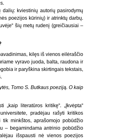
s.
ų dalių: kviestinių autorių pasirodymų
ės poezijos kūrinių) ir atrinktų darbų.
vėje“ šių metų rudenį (greičiausiai –
?
avadinimas, kilęs iš vienos eilėraščio
kuriame vyravo juoda, balta, raudona ir
obia ir paryškina skirtingais tekstais,
.
lytės, Tomo S. Butkaus poeziją. O kaip
„kaip literatūros kritikę“. „Įkvėpta“
 universitete, pradėjau rašyti kritikos
ai tik minkštos, aprašomojo pobūdžio
kailiu – begamindama antrinio pobūdžio
lėjau išspausti nė vienos poezijos