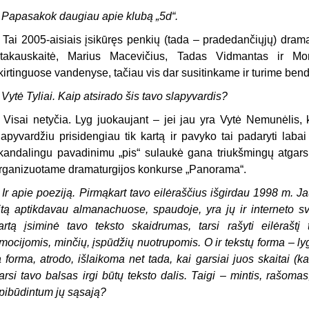
 Papasakok daugiau apie klubą „5d“.
 Tai 2005-aisiais įsikūręs penkių (tada – pradedančiųjų) dram
takauskaitė, Marius Macevičius, Tadas Vidmantas ir Mon
kirtinguose vandenyse, tačiau vis dar susitinkame ir turime ben
 Vytė Tyliai. Kaip atsirado šis tavo slapyvardis?
 Visai netyčia. Lyg juokaujant – jei jau yra Vytė Nemunėlis, k
lapyvardžiu prisidengiau tik kartą ir pavyko tai padaryti laba
kandalingu pavadinimu „pis“ sulaukė gana triukšmingų atgar
rganizuotame dramaturgijos konkurse „Panorama“.
 Ir apie poeziją. Pirmąkart tavo eilėraščius išgirdau 1998 m. J
itą aptikdavau almanachuose, spaudoje, yra jų ir interneto sv
artą įsiminė tavo teksto skaidrumas, tarsi rašyti eilėraštį 
mocijomis, minčių, įspūdžių nuotrupomis. O ir tekstų forma – lyg 
a forma, atrodo, išlaikoma net tada, kai garsiai juos skaitai (ka
arsi tavo balsas irgi būtų teksto dalis. Taigi – mintis, rašomas
pibūdintum jų sąsają?