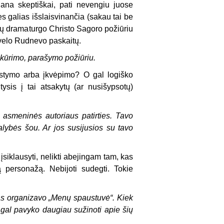
gana skeptiškai, pati nevengiu juose
es galias išslaisvinančia (sakau tai be
čių dramaturgo Christo Sagoro požiūriu
avelo Rudnevo paskaitų.
sukūrimo, parašymo požiūriu.
ąstymo arba įkvėpimo? O gal logiško
ysis į tai atsakytų (ar nusišypsotų)
 asmeninės autoriaus patirties. Tavo
lybės šou. Ar jos susijusios su tavo
įsiklausyti, nelikti abejingam tam, kas
mą personažą. Nebijoti sudegti. Tokie
as organizavo „Menų spaustuvė“. Kiek
i gal pavyko daugiau sužinoti apie šių