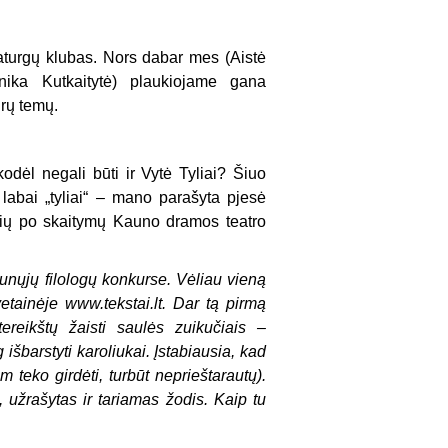
aturgų klubas. Nors dabar mes (Aistė
ika Kutkaitytė) plaukiojame gana
drų temų.
odėl negali būti ir Vytė Tyliai? Šiuo
i labai „tyliai“ – mano parašyta pjesė
sių po skaitymų Kauno dramos teatro
aunųjų filologų konkurse. Vėliau vieną
etainėje www.tekstai.lt. Dar tą pirmą
tereikštų žaisti saulės zuikučiais –
išbarstyti karoliukai. Įstabiausia, kad
m teko girdėti, turbūt neprieštarautų).
, užrašytas ir tariamas žodis. Kaip tu