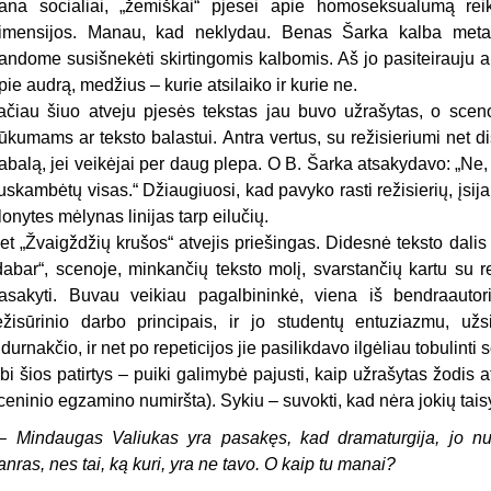
ana socialiai, „žemiškai“ pjesei apie homoseksualumą reikėt
imensijos. Manau, kad neklydau. Benas Šarka kalba metaf
andome susišnekėti skirtingomis kalbomis. Aš jo pasiteirauju a
pie audrą, medžius – kurie atsilaiko ir kurie ne.
ačiau šiuo atveju pjesės tekstas jau buvo užrašytas, o sceno
rūkumams ar teksto balastui. Antra vertus, su režisieriumi net
abalą, jei veikėjai per daug plepa. O B. Šarka atsakydavo: „Ne, j
uskambėtų visas.“ Džiaugiuosi, kad pavyko rasti režisierių, įsija
lonytes mėlynas linijas tarp eilučių.
et „Žvaigždžių krušos“ atvejis priešingas. Didesnė teksto dalis 
dabar“, scenoje, minkančių teksto molį, svarstančių kartu su r
asakyti. Buvau veikiau pagalbininkė, viena iš bendraautor
ežisūrinio darbo principais, ir jo studentų entuziazmu, už
idurnakčio, ir net po repeticijos jie pasilikdavo ilgėliau tobulinti 
bi šios patirtys – puiki galimybė pajusti, kaip užrašytas žodis 
ceninio egzamino numiršta). Sykiu – suvokti, kad nėra jokių taisy
 Mindaugas Valiukas yra pasakęs, kad dramaturgija, jo nuo
anras, nes tai, ką kuri, yra ne tavo. O kaip tu manai?