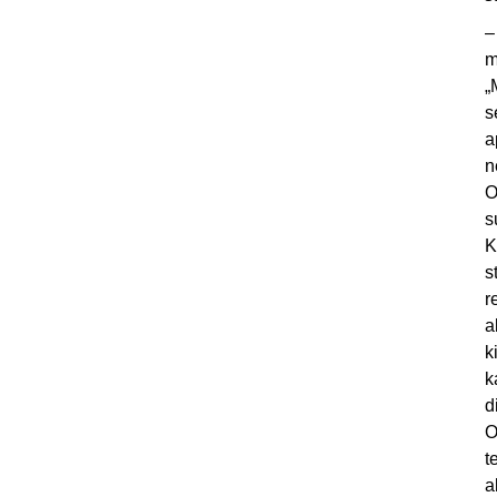
–
m
„
s
a
n
O
s
K
s
r
a
k
k
d
O
t
a