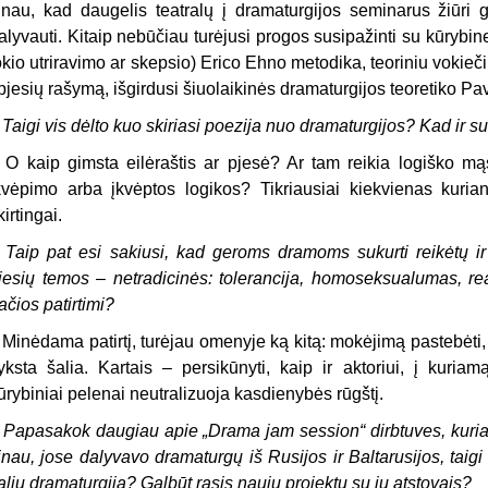
inau, kad daugelis teatralų į dramaturgijos seminarus žiūri 
alyvauti. Kitaip nebūčiau turėjusi progos susipažinti su kūrybin
okio utriravimo ar skepsio) Erico Ehno metodika, teoriniu vokie
 pjesių rašymą, išgirdusi šiuolaikinės dramaturgijos teoretiko P
 Taigi vis dėlto kuo skiriasi poezija nuo dramaturgijos? Kad ir 
 O kaip gimsta eilėraštis ar pjesė? Ar tam reikia logiško m
kvėpimo arba įkvėptos logikos? Tikriausiai kiekvienas kuriant
kirtingai.
 Taip pat esi sakiusi, kad geroms dramoms sukurti reikėtų ir
jesių temos – netradicinės: tolerancija, homoseksualumas, rea
ačios patirtimi?
 Minėdama patirtį, turėjau omenyje ką kitą: mokėjimą pastebėti, 
yksta šalia. Kartais – persikūnyti, kaip ir aktoriui, į kuria
ūrybiniai pelenai neutralizuoja kasdienybės rūgštį.
 Papasakok daugiau apie „Drama jam session“ dirbtuves, kuri
inau, jose dalyvavo dramaturgų iš Rusijos ir Baltarusijos, taig
alių dramaturgiją? Galbūt rasis naujų projektų su jų atstovais?