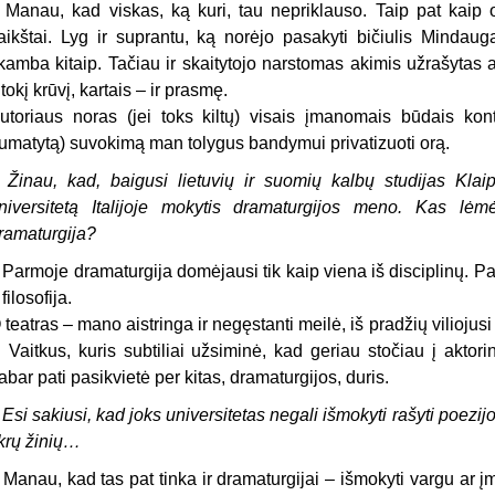
 Manau, kad viskas, ką kuri, tau nepriklauso. Taip pat kaip o
aikštai. Lyg ir suprantu, ką norėjo pasakyti bičiulis Mindauga
kamba kitaip. Tačiau ir skaitytojo narstomas akimis užrašytas a
itokį krūvį, kartais – ir prasmę.
utoriaus noras (jei toks kiltų) visais įmanomais būdais kontro
umatytą) suvokimą man tolygus bandymui privatizuoti orą.
 Žinau, kad, baigusi lietuvių ir suomių kalbų studijas Klai
niversitetą Italijoje mokytis dramaturgijos meno. Kas lė
ramaturgija?
 Parmoje dramaturgija domėjausi tik kaip viena iš disciplinų. Pag
 filosofija.
 teatras – mano aistringa ir negęstanti meilė, iš pradžių viliojusi 
. Vaitkus, kuris subtiliai užsiminė, kad geriau stočiau į aktori
abar pati pasikvietė per kitas, dramaturgijos, duris.
 Esi sakiusi, kad joks universitetas negali išmokyti rašyti poezij
ikrų žinių…
 Manau, kad tas pat tinka ir dramaturgijai – išmokyti vargu ar į