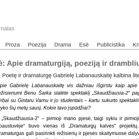
rnalas
Proza
Poezija
Drama
Esė
Publicistika
Kr
: Apie dramaturgiją, poeziją ir drambli
Poetę ir dramaturgę Gabrielę Labanauskaitę kalbina liter
pie Gabrielę Labanauskaitę vis dažniau išgirstu kaip apie
ežisieriumi Benu Šarka statėte spektaklį „Skaudžiausia-2“ pa
irbai su Gintaru Varnu ir jo studentais – kartu sukurto spekta
vyko šių metų sausį. Kokie tavo įspūdžiai?
 „Skaudžiausia-2“ – pirmoji mano pjesė, taigi sykiu ir pirmoji
paustuvėje“ buvo vienas iš „Dramaturgų kalvės“ projektų
ramaturgas gali pasirinkti režisierių ir pjesės skaitymuose dal