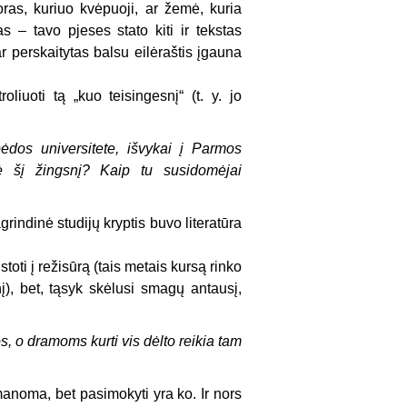
ras, kuriuo kvėpuoji, ar žemė, kuria
s – tavo pjeses stato kiti ir tekstas
r perskaitytas balsu eilėraštis įgauna
liuoti tą „kuo teisingesnį“ (t. y. jo
pėdos universitete, išvykai į Parmos
mė šį žingsnį? Kaip tu susidomėjai
rindinė studijų kryptis buvo literatūra
stoti į režisūrą (tais metais kursą rinko
nį), bet, tąsyk skėlusi smagų antausį,
os, o dramoms kurti vis dėlto reikia tam
manoma, bet pasimokyti yra ko. Ir nors