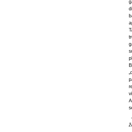
g
d
b
a
T
t
g
s
p
B
„
p
r
v
A
s
–
ž