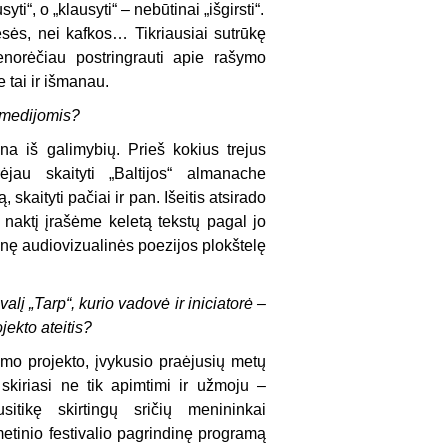
syti“, o „klausyti“ – nebūtinai „išgirsti“.
ės, nei kafkos… Tikriausiai sutrūkę
norėčiau postringrauti apie rašymo
 tai ir išmanau.
timedijomis?
na iš galimybių. Prieš kokius trejus
jau skaityti „Baltijos“ almanache
 skaityti pačiai ir pan. Išeitis atsirado
 naktį įrašėme keletą tekstų pagal jo
tinę audiovizualinės poezijos plokštelę
alį „Tarp“, kurio vadovė ir iniciatorė –
jekto ateitis?
nimo projekto, įvykusio praėjusių metų
skiriasi ne tik apimtimi ir užmoju –
sitikę skirtingų sričių menininkai
metinio festivalio pagrindinę programą