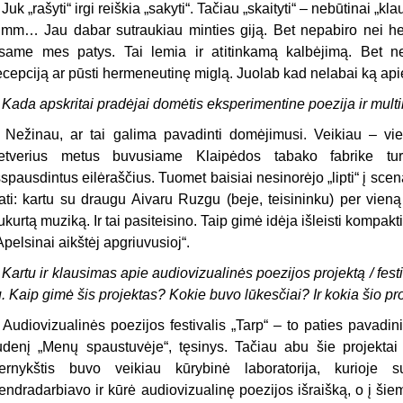
 Juk „rašyti“ irgi reiškia „sakyti“. Tačiau „skaityti“ – nebūtinai „klau
mm… Jau dabar sutraukiau minties giją. Bet nepabiro nei hes
same mes patys. Tai lemia ir atitinkamą kalbėjimą. Bet ne
ecepciją ar pūsti hermeneutinę miglą. Juolab kad nelabai ką apie
 Kada apskritai pradėjai domėtis eksperimentine poezija ir mul
 Nežinau, ar tai galima pavadinti domėjimusi. Veikiau – vie
etverius metus buvusiame Klaipėdos tabako fabrike turė
šspausdintus eilėraščius. Tuomet baisiai nesinorėjo „lipti“ į sceną,
ati: kartu su draugu Aivaru Ruzgu (beje, teisininku) per vieną
ukurtą muziką. Ir tai pasiteisino. Taip gimė idėja išleisti kompak
Apelsinai aikštėj apgriuvusioj“.
 Kartu ir klausimas apie audiovizualinės poezijos projektą / festiv
u. Kaip gimė šis projektas? Kokie buvo lūkesčiai? Ir kokia šio pro
 Audiovizualinės poezijos festivalis „Tarp“ – to paties pavadi
udenį „Menų spaustuvėje“, tęsinys. Tačiau abu šie projektai 
ernykštis buvo veikiau kūrybinė laboratorija, kurioje su
endradarbiavo ir kūrė audiovizualinę poezijos išraišką, o į šie