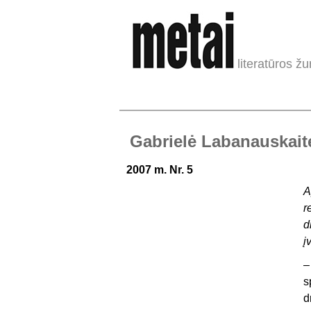
literatūros žu
Gabrielė Labanauskaitė
2007 m. Nr. 5
A
r
d
į
–
s
d