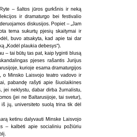
yte – šaltos jūros gurkšnis ir neką
kcijos ir dramaturgo bei festivalio
deruojamos diskusijos. Popiet – „Jam
ota tema sukurtų pjesių skaitymai ir
dėl, buvo atsakyta, kad apie tai dar
nką „Kodėl plaukia debesys“).
u – tai būtų tas pat, kaip lyginti blusą
kandalingas pjeses rašantis Jurijus
tarusijoje, kurioje esama dramaturgijos
 o Minsko Laisvojo teatro vadovo ir
ai, pabandę rašyti apie šiuolaikines
 jei neklystu, dabar dirba žurnalistu,
omos (jei ne Baltarusijoje, tai svetur),
š jų, universiteto suolą trina tik dėl
sarą ketinu dalyvauti Minske Laisvojo
 – kalbėti apie socialiniu požiūriu
lį.