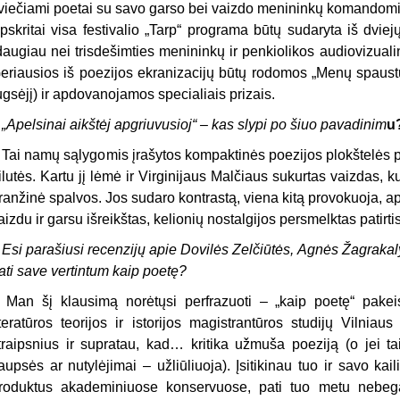
viečiami poetai su savo garso bei vaizdo menininkų komandomi
pskritai visa festivalio „Tarp“ programa būtų sudaryta iš dviej
daugiau nei trisdešimties menininkų ir penkiolikos audiovizualin
eriausios iš poezijos ekranizacijų būtų rodomos „Menų spaustu
ugsėjį) ir apdovanojamos specialiais prizais.
 „Apelsinai aikštėj apgriuvusioj“ – kas slypi po šiuo pavadinim
u
 Tai namų sąlygomis įrašytos kompaktinės poezijos plokštelės p
ilutės. Kartu jį lėmė ir Virginijaus Malčiaus sukurtas vaizdas, 
ranžinė spalvos. Jos sudaro kontrastą, viena kitą provokuoja, apg
aizdu ir garsu išreikštas, kelionių nostalgijos persmelktas patirtis
 Esi parašiusi recenzijų apie Dovilės Zelčiūtės, Agnės Žagraka
ati save vertintum kaip poetę?
 Man šį klausimą norėtųsi perfrazuoti – „kaip poetę“ pakeisti 
iteratūros teorijos ir istorijos magistrantūros studijų Vilniaus
traipsnius ir supratau, kad… kritika užmuša poeziją (o jei t
iaupsės ar nutylėjimai – užliūliuoja). Įsitikinau tuo ir savo 
roduktus akademiniuose konservuose, pati tuo metu nebega