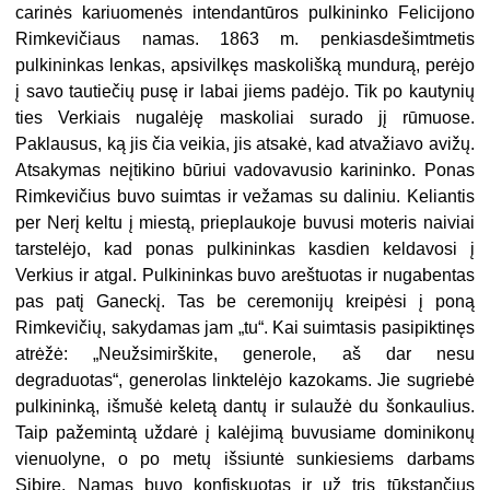
carinės kariuomenės intendantūros pulkininko Felicijono
Rimkevičiaus namas. 1863 m. penkiasdešimtmetis
pulkininkas lenkas, apsivilkęs maskolišką mundurą, perėjo
į savo tautiečių pusę ir labai jiems padėjo. Tik po kautynių
ties Verkiais nugalėję maskoliai surado jį rūmuose.
Paklausus, ką jis čia veikia, jis atsakė, kad atvažiavo avižų.
Atsakymas neįtikino būriui vadovavusio karininko. Ponas
Rimkevičius buvo suimtas ir vežamas su daliniu. Keliantis
per Nerį keltu į miestą, prieplaukoje buvusi moteris naiviai
tarstelėjo, kad ponas pulkininkas kasdien keldavosi į
Verkius ir atgal. Pulkininkas buvo areštuotas ir nugabentas
pas patį Ganeckį. Tas be ceremonijų kreipėsi į poną
Rimkevičių, sakydamas jam „tu“. Kai suimtasis pasipiktinęs
atrėžė: „Neužsimirškite, generole, aš dar nesu
degraduotas“, generolas linktelėjo kazokams. Jie sugriebė
pulkininką, išmušė keletą dantų ir sulaužė du šonkaulius.
Taip pažemintą uždarė į kalėjimą buvusiame dominikonų
vienuolyne, o po metų išsiuntė sunkiesiems darbams
Sibire. Namas buvo konfiskuotas ir už tris tūkstančius