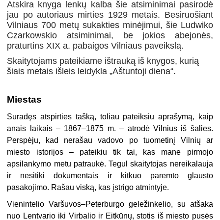
Atskira knyga lenkų kalba šie atsiminimai pasirodė
jau po autoriaus mirties 1929 metais. Besiruošiant
Vilniaus 700 metų sukakties minėjimui, šie Ludwiko
Czarkowskio atsiminimai, be jokios abejonės,
praturtins XIX a. pabaigos Vilniaus paveikslą.
Skaitytojams pateikiame ištrauką iš knygos, kurią
šiais metais išleis leidykla „Aštuntoji diena“.
Miestas
Suradęs atspirties tašką, toliau pateiksiu aprašymą, kaip
anais laikais – 1867–1875 m. – atrodė Vilnius iš šalies.
Perspėju, kad nerašau vadovo po tuometinį Vilnių ar
miesto istorijos – pateikiu tik tai, kas mane pirmojo
apsilankymo metu patraukė. Tegul skaitytojas nereikalauja
ir nesitiki dokumentais ir kitkuo paremto glausto
pasakojimo. Rašau viską, kas įstrigo atmintyje.
Vienintelio Varšuvos–Peterburgo geležinkelio, su atšaka
nuo Lentvario iki Virbalio ir Eitkūnų, stotis iš miesto pusės