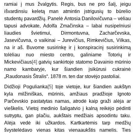
ramiai į mus žvalgytis. Regis, bus ne pro šalį, jeigu
išvardinsiu keletą man atmintin įstrigusių to būrelio
studentų pavardžių. Panelė Antosia Danilovičuvna – vėliau
tapusi advokate, Adolfa Zmačinska – labai nusipelniusi
liaudies švietimui, Dirmontuvna, Zacharčevska,
Jasevičuvna, o vaikinai – Jurevičius, Rimkevičius, Vilkas,
na ir aš. Buvome susirinkę ir į konspiracinį susirinkimą
tolėliau nuo miesto centro, galiniame Totorių ir
Mickevičiaus
[4]
gatvių sankirtoje statomo Davainio mūrinio
namo kambaryje, kur šiandien įsikūrusi cukrainė
„Raudonasis Štralis“. 1878 m. ten dar stovėjo pastoliai.
Didžioji Pogulianka
[5]
toje vietoje, kur šiandien aukštyn
kyla milžiniškas, mūrinis, amžiaus pradžioje Ignoto
Parčevskio pastatytas namas, atrodė kaip graži alėja ar
vieškelis. Vietoj medinio šaligatvio į kalną reikėjo pėdinti
sutryptu, gan plačiu, aukštais medžiais apsodintu taku.
Alėja vedė iki užkardos. Kartkartėmis tarp medžių
švystelėdavo vienas kitas vienaaukštis namelis. Ties