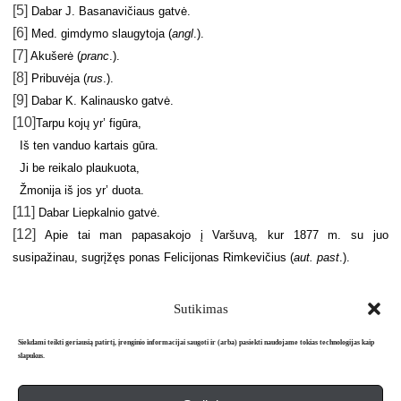
[5]
Dabar J. Basanavičiaus gatvė.
[6]
Med. gimdymo slaugytoja (
angl
.).
[7]
Akušerė (
pranc
.).
[8]
Pribuvėja (
rus
.).
[9]
Dabar K. Kalinausko gatvė.
[10]
Tarpu kojų yr’ figūra,
Iš ten vanduo kartais gūra.
Ji be reikalo plaukuota,
Žmonija iš jos yr’ duota.
[11]
Dabar Liepkalnio gatvė.
[12]
Apie tai man papasakojo į Varšuvą, kur 1877 m. su juo
susipažinau, sugrįžęs ponas Felicijonas Rimkevičius (
aut. past
.).
Sutikimas
Siekdami teikti geriausią patirtį, įrenginio informacijai saugoti ir (arba) pasiekti naudojame tokias technologijas kaip
slapukus.