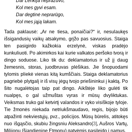
Dar Lenkija nepražuvo,
Kol mes gyvi esam.
Dar degtinė neprarūgo,
Kol mes jąją lakam.
Tada paklausė: „Ar ne tiesa, ponaičiai?“ ir, nesulaukęs
išsigandusių vaikų atsakymo, grįžo pas savuosius. Staiga
ten pasigirdo kažkokia erzelynė, viskas pradėjo
kunkuliuoti. Po akimirkos kai kurie valkatos peršoko tvorą ir
dingo soduose. Liko tik du: deklamatorius ir už jį daug
žemesnis, storas, juodbruvas plėšikas. Jie šnopuodami
tylomis pliekė vienas kitą kumščiais. Staiga deklamatorius
pagriebė plytgalį ir iš visų jėgų tvojo priešininkui į kaktą. Po
šito nugalėtojas taip pat dingo. Aikštėje liko gulėti tik
nualpęs, o gal užmuštas vyras ir mūsų dvyliktukas.
Veiksmas truko gal ketvirtį valandos ir vyko visiškoje tyloje.
Tie žmonės niekada netriukšmaudavo, regis, bijojo būti
atpažinti nekviestųjų, pvz., policijos. Mūsų būrelis, atitokęs
nuo išgąsčio, skubiu žingsniu Aleksandro
[3]
, Aušros Vartų,
Milijonų (šiandienine Etmonų) gatvėmis pasileido į namus.