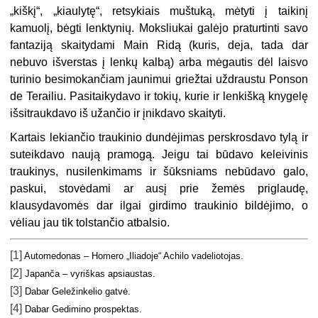
„kiškį“, „kiaulytę“, retsykiais muštuką, mėtyti į taikinį
kamuolį, bėgti lenktynių. Moksliukai galėjo praturtinti savo
fantaziją skaitydami Main Ridą (kuris, deja, tada dar
nebuvo išverstas į lenkų kalbą) arba mėgautis dėl laisvo
turinio besimokančiam jaunimui griežtai uždraustu Ponson
de Terailiu. Pasitaikydavo ir tokių, kurie ir lenkišką knygelę
išsitraukdavo iš užančio ir įnikdavo skaityti.
Kartais lekiančio traukinio dundėjimas perskrosdavo tylą ir
suteikdavo naują pramogą. Jeigu tai būdavo keleivinis
traukinys, nusilenkimams ir šūksniams nebūdavo galo,
paskui, stovėdami ar ausį prie žemės priglaudę,
klausydavomės dar ilgai girdimo traukinio bildėjimo, o
vėliau jau tik tolstančio atbalsio.
[1]
Automedonas – Homero „Iliadoje“ Achilo vadeliotojas.
[2]
Japanča – vyriškas apsiaustas.
[3]
Dabar Geležinkelio gatvė.
[4]
Dabar Gedimino prospektas.