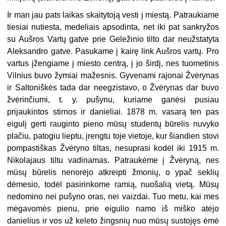
Ir man jau pats laikas skaitytoją vesti į miestą. Patraukiame
tiesiai nutiesta, medeliais apsodinta, net iki pat sankryžos
su Aušros Vartų gatve prie Geležinio tilto dar neužstatyta
Aleksandro gatve. Pasukame į kairę link Aušros vartų. Pro
vartus įžengiame į miesto centrą, į jo širdį, nes tuometinis
Vilnius buvo žymiai mažesnis. Gyvenami rajonai Žvėrynas
ir Saltoniškės tada dar neegzistavo, o Žvėrynas dar buvo
žvėrinčiumi, t. y. pušynu, kuriame ganėsi pusiau
prijaukintos stirnos ir danieliai. 1878 m. vasarą ten pas
eigulį gerti rauginto pieno mūsų studentų būrelis nuvyko
plačiu, patogiu lieptu, įrengtu toje vietoje, kur šiandien stovi
pompastiškas Žvėryno tiltas, nesuprasi kodėl iki 1915 m.
Nikolajaus tiltu vadinamas. Patraukėme į Žvėryną, nes
mūsų būrelis nenorėjo atkreipti žmonių, o ypač seklių
dėmesio, todėl pasirinkome ramią, nuošalią vietą. Mūsų
nedomino nei pušyno oras, nei vaizdai. Tuo metu, kai mes
mėgavomės pienu, prie eigulio namo iš miško atėjo
danielius ir vos už keleto žingsnių nuo mūsų sustojęs ėmė