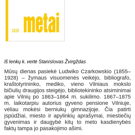
Iš lenkų k. vertė Stanislovas Žvirgždas
Mūsų dienas pasiekė Ludwiko Czarkowskio (1855–
1928) – žymaus visuomenės veikėjo, bibliografo,
kraštotyrininko, mediko, vieno Vilniaus mokslo
bičiulių draugijos steigėjo, bibliotekininko atsiminimai
apie Vilnių po 1863–1864 m. sukilimo. 1867–1875
m. laikotarpiu autorius gyveno pensione Vilniuje,
vėliau mokėsi berniukų gimnazijoje. Čia patirti
įspūdžiai, miesto ir apylinkių aprašymai, miestiečių
gyvenimas ir daugybė kitų to meto kasdienybės
faktų tampa jo pasakojimo ašimi.