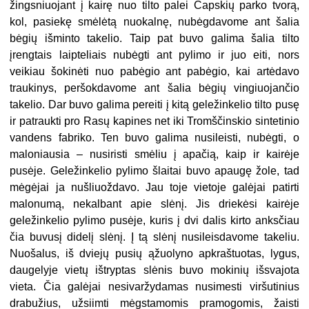
žingsniuojant į kairę nuo tilto palei Čapskių parko tvorą,
kol, pasiekę smėlėtą nuokalnę, nubėgdavome ant šalia
bėgių išminto takelio. Taip pat buvo galima šalia tilto
įrengtais laipteliais nubėgti ant pylimo ir juo eiti, nors
veikiau šokinėti nuo pabėgio ant pabėgio, kai artėdavo
traukinys, peršokdavome ant šalia bėgių vingiuojančio
takelio. Dar buvo galima pereiti į kitą geležinkelio tilto pusę
ir patraukti pro Rasų kapines net iki Tromščinskio sintetinio
vandens fabriko. Ten buvo galima nusileisti, nubėgti, o
maloniausia – nusiristi smėliu į apačią, kaip ir kairėje
pusėje. Geležinkelio pylimo šlaitai buvo apaugę žole, tad
mėgėjai ja nušliuoždavo. Jau toje vietoje galėjai patirti
malonumą, nekalbant apie slėnį. Jis driekėsi kairėje
geležinkelio pylimo pusėje, kuris į dvi dalis kirto anksčiau
čia buvusį didelį slėnį. Į tą slėnį nusileisdavome takeliu.
Nuošalus, iš dviejų pusių ąžuolyno apkraštuotas, lygus,
daugelyje vietų ištryptas slėnis buvo mokinių išsvajota
vieta. Čia galėjai nesivaržydamas nusimesti viršutinius
drabužius, užsiimti mėgstamomis pramogomis, žaisti