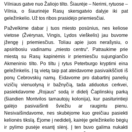
Vilniaus gatve nuo Žaliojo tilto. Šiaurėje – Nerimi, rytuose –
Vilnia, o šiaurinėje Rasų skersgatvio dalyje iki pat
geležinkelio. Už tos ribos prasidėjo priemiesčiai.
Pažvelkime dabar į tuos miesto posūnius, nes keliose
vietose (Žvėrynas, Vingis, Lydos vieškelis) jau buvome
įžengę į priemiesčius. Toliau apie juos nerašysiu, o
apsiribosiu vadinamu „miesto centru“. Patraukime prie
miestą su Rasų kapinėmis ir priemiesčiu sujungiančio
Akmeninio tilto. Po tiltu į rytus Peterburgo kryptimi eina
geležinkelis. Į tą vietą taip pat ateidavome pasivaikščioti iš
ponų Cebrovskių namų. Eidavome pro dabartinį panelių
vizičių vienuolyną ir bažnyčią, tada atiduotus cerkvei,
pasiekdavome „Rojaus“ sodą ir didelį Čaplinskių parką
(šiandien Montvilos tarnautojų kolonija), kur pasiturintieji
galėjo pasivaišinti šviežiu ar raugintu pienu.
Nesivaišindavome, nes skubėjome kuo greičiau pasiekti
kelionės tikslą. Ėjome į nedidelį, kairėje geležinkelio bėgių
ir pylimo pusėje esantį slėnį. Į ten buvo galima nukakti