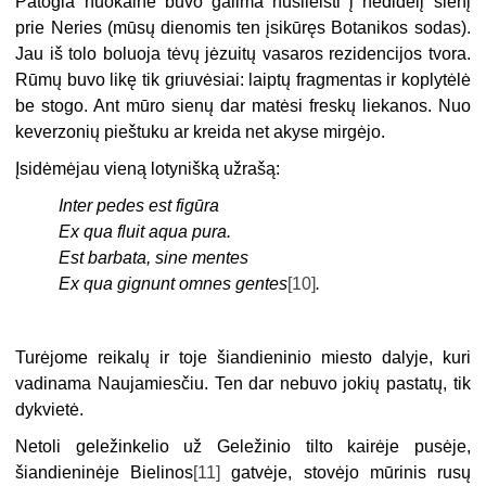
Patogia nuokalne buvo galima nusileisti į nedidelį slėnį
prie Neries (mūsų dienomis ten įsikūręs Botanikos sodas).
Jau iš tolo boluoja tėvų jėzuitų vasaros rezidencijos tvora.
Rūmų buvo likę tik griuvėsiai: laiptų fragmentas ir koplytėlė
be stogo. Ant mūro sienų dar matėsi freskų liekanos. Nuo
keverzonių pieštuku ar kreida net akyse mirgėjo.
Įsidėmėjau vieną lotynišką užrašą:
Inter pedes est figūra
Ex qua fluit aqua pura.
Est barbata, sine mentes
Ex qua gignunt omnes gentes
[10]
.
Turėjome reikalų ir toje šiandieninio miesto dalyje, kuri
vadinama Naujamiesčiu. Ten dar nebuvo jokių pastatų, tik
dykvietė.
Netoli geležinkelio už Geležinio tilto kairėje pusėje,
šiandieninėje Bielinos
[11]
gatvėje, stovėjo mūrinis rusų