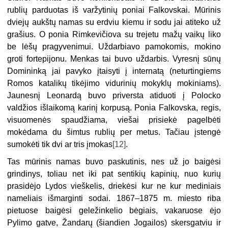
rublių parduotas iš varžytinių poniai Falkovskai. Mūrinis
dviejų aukštų namas su erdviu kiemu ir sodu jai atiteko už
grašius. O ponia Rimkevičiova su trejetu mažų vaikų liko
be lėšų pragyvenimui. Uždarbiavo pamokomis, mokino
groti fortepijonu. Menkas tai buvo uždarbis. Vyresnį sūnų
Domininką jai pavyko įtaisyti į internatą (neturtingiems
Romos katalikų tikėjimo vidurinių mokyklų mokiniams).
Jaunesnį Leonardą buvo priversta atiduoti į Polocko
valdžios išlaikomą karinį korpusą. Ponia Falkovska, regis,
visuomenės spaudžiama, viešai prisiekė pagelbėti
mokėdama du šimtus rublių per metus. Tačiau įstengė
sumokėti tik dvi ar tris įmokas
[12]
.
Tas mūrinis namas buvo paskutinis, nes už jo baigėsi
grindinys, toliau net iki pat sentikių kapinių, nuo kurių
prasidėjo Lydos vieškelis, driekėsi kur ne kur mediniais
nameliais išmarginti sodai. 1867–1875 m. miesto riba
pietuose baigėsi geležinkelio bėgiais, vakaruose ėjo
Pylimo gatve, Žandarų (šiandien Jogailos) skersgatviu ir