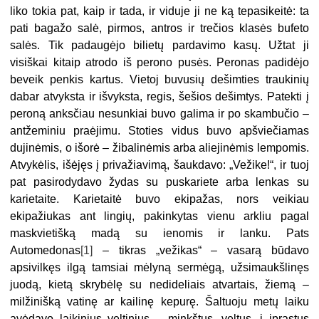
liko tokia pat, kaip ir tada, ir viduje ji ne ką tepasikeitė: ta
pati bagažo salė, pirmos, antros ir trečios klasės bufeto
salės. Tik padaugėjo bilietų pardavimo kasų. Užtat ji
visiškai kitaip atrodo iš perono pusės. Peronas padidėjo
beveik penkis kartus. Vietoj buvusių dešimties traukinių
dabar atvyksta ir išvyksta, regis, šešios dešimtys. Patekti į
peroną anksčiau nesunkiai buvo galima ir po skambučio –
antžeminiu praėjimu. Stoties vidus buvo apšviečiamas
dujinėmis, o išorė – žibalinėmis arba aliejinėmis lempomis.
Atvykėlis, išėjęs į privažiavimą, šaukdavo: „Vežike!“, ir tuoj
pat pasirodydavo žydas su puskariete arba lenkas su
karietaite. Karietaitė buvo ekipažas, nors veikiau
ekipažiukas ant lingių, pakinkytas vienu arkliu pagal
maskvietišką madą su ienomis ir lanku. Pats
Automedonas
[1]
– tikras „vežikas“ – vasarą būdavo
apsivilkęs ilgą tamsiai mėlyną sermėgą, užsimaukšlinęs
juodą, kietą skrybėlę su nedideliais atvartais, žiemą –
milžinišką vatinę ar kailinę kepurę. Šaltuoju metų laiku
avėdavo laikinius veltinius – minkštus, veltus, į įprastus