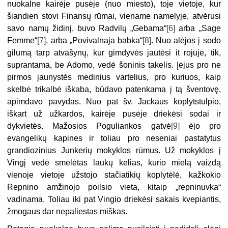
nuokalne kairėje pusėje (nuo miesto), toje vietoje, kur
šiandien stovi Finansų rūmai, viename namelyje, atvėrusi
savo namų židinį, buvo Radvilų „Gebama“
[6]
arba „Sage
Femme“
[7]
, arba „Povivalnaja babka“
[8]
. Nuo alėjos į sodo
gilumą tarp atvašynų, kur gimdyvės jautėsi it rojuje, tik,
suprantama, be Adomo, vedė šoninis takelis. Įėjus pro ne
pirmos jaunystės medinius vartelius, pro kuriuos, kaip
skelbė trikalbė iškaba, būdavo patenkama į tą šventovę,
apimdavo pavydas. Nuo pat šv. Jackaus koplytstulpio,
iškart už užkardos, kairėje pusėje driekėsi sodai ir
dykvietės. Mažosios Poguliankos gatvė
[9]
ėjo pro
evangelikų kapines ir toliau pro neseniai pastatytus
grandiozinius Junkerių mokyklos rūmus. Už mokyklos į
Vingį vedė smėlėtas laukų kelias, kurio mielą vaizdą
vienoje vietoje užstojo stačiatikių koplytėlė, kažkokio
Repnino amžinojo poilsio vieta, kitaip „repninuvka“
vadinama. Toliau iki pat Vingio driekėsi sakais kvepiantis,
žmogaus dar nepaliestas miškas.