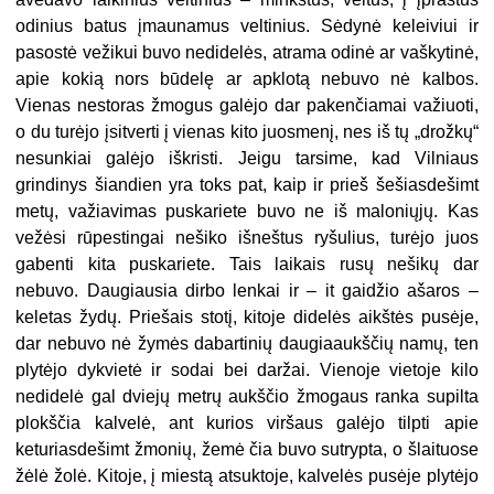
odinius batus įmaunamus veltinius. Sėdynė keleiviui ir
pasostė vežikui buvo nedidelės, atrama odinė ar vaškytinė,
apie kokią nors būdelę ar apklotą nebuvo nė kalbos.
Vienas nestoras žmogus galėjo dar pakenčiamai važiuoti,
o du turėjo įsitverti į vienas kito juosmenį, nes iš tų „drožkų“
nesunkiai galėjo iškristi. Jeigu tarsime, kad Vilniaus
grindinys šiandien yra toks pat, kaip ir prieš šešiasdešimt
metų, važiavimas puskariete buvo ne iš maloniųjų. Kas
vežėsi rūpestingai nešiko išneštus ryšulius, turėjo juos
gabenti kita puskariete. Tais laikais rusų nešikų dar
nebuvo. Daugiausia dirbo lenkai ir – it gaidžio ašaros –
keletas žydų. Priešais stotį, kitoje didelės aikštės pusėje,
dar nebuvo nė žymės dabartinių daugiaaukščių namų, ten
plytėjo dykvietė ir sodai bei daržai. Vienoje vietoje kilo
nedidelė gal dviejų metrų aukščio žmogaus ranka supilta
plokščia kalvelė, ant kurios viršaus galėjo tilpti apie
keturiasdešimt žmonių, žemė čia buvo sutrypta, o šlaituose
žėlė žolė. Kitoje, į miestą atsuktoje, kalvelės pusėje plytėjo