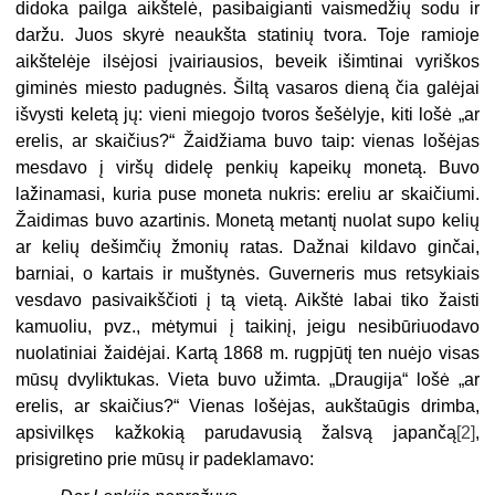
didoka pailga aikštelė, pasibaigianti vaismedžių sodu ir
daržu. Juos skyrė neaukšta statinių tvora. Toje ramioje
aikštelėje ilsėjosi įvairiausios, beveik išimtinai vyriškos
giminės miesto padugnės. Šiltą vasaros dieną čia galėjai
išvysti keletą jų: vieni miegojo tvoros šešėlyje, kiti lošė „ar
erelis, ar skaičius?“ Žaidžiama buvo taip: vienas lošėjas
mesdavo į viršų didelę penkių kapeikų monetą. Buvo
lažinamasi, kuria puse moneta nukris: ereliu ar skaičiumi.
Žaidimas buvo azartinis. Monetą metantį nuolat supo kelių
ar kelių dešimčių žmonių ratas. Dažnai kildavo ginčai,
barniai, o kartais ir muštynės. Guverneris mus retsykiais
vesdavo pasivaikščioti į tą vietą. Aikštė labai tiko žaisti
kamuoliu, pvz., mėtymui į taikinį, jeigu nesibūriuodavo
nuolatiniai žaidėjai. Kartą 1868 m. rugpjūtį ten nuėjo visas
mūsų dvyliktukas. Vieta buvo užimta. „Draugija“ lošė „ar
erelis, ar skaičius?“ Vienas lošėjas, aukštaūgis drimba,
apsivilkęs kažkokią parudavusią žalsvą japančą
[2]
,
prisigretino prie mūsų ir padeklamavo: