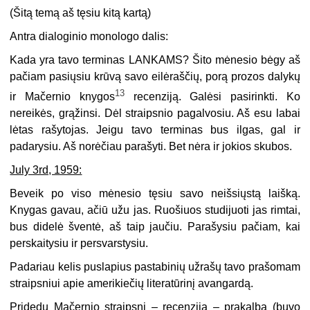
(Šitą temą aš tęsiu kitą kartą)
Antra dialoginio monologo dalis:
Kada yra tavo terminas LANKAMS? Šito mėnesio bėgy aš
pačiam pasiųsiu krūvą savo eilėraščių, porą prozos dalykų
13
ir Mačernio knygos
recenziją. Galėsi pasirinkti. Ko
nereikės, grąžinsi. Dėl straipsnio pagalvosiu. Aš esu labai
lėtas rašytojas. Jeigu tavo terminas bus ilgas, gal ir
padarysiu. Aš norėčiau parašyti. Bet nėra ir jokios skubos.
July 3rd, 1959:
Beveik po viso mėnesio tęsiu savo neišsiųstą laišką.
Knygas gavau, ačiū užu jas. Ruošiuos studijuoti jas rimtai,
bus didelė šventė, aš taip jaučiu. Parašysiu pačiam, kai
perskaitysiu ir persvarstysiu.
Padariau kelis puslapius pastabinių užrašų tavo prašomam
straipsniui apie amerikiečių literatūrinį avangardą.
Pridedu Mačernio straipsnį – recenziją – prakalbą (buvo