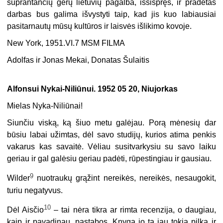
suprantančių gerų lietuvių pagalba, išsispręs, ir pradėtas
darbas bus galima išvystyti taip, kad jis kuo labiausiai
pasitarnautų mūsų kultūros ir laisvės išlikimo kovoje.
New York, 1951.VI.7 MSM FILMA
Adolfas ir Jonas Mekai, Donatas Šulaitis
Alfonsui Nykai-Niliūnui. 1952 05 20, Niujorkas
Mielas Nyka-Niliūnai!
Siunčiu viską, ką šiuo metu galėjau. Porą mėnesių dar
būsiu labai užimtas, dėl savo studijų, kurios atima penkis
vakarus kas savaitė. Vėliau susitvarkysiu su savo laiku
geriau ir gal galėsiu geriau padėti, rūpestingiau ir gausiau.
9
Wilder
nuotraukų grąžint nereikės, nereikės, nesaugokit,
turiu negatyvus.
10
Dėl Aisčio
– tai nėra tikra ar rimta recenzija, o daugiau,
kaip ir pavadinau, pastabos. Knyga jo ta jau tokia pilka ir