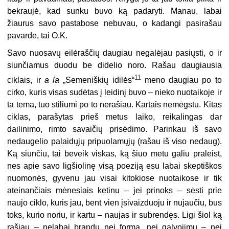
bekraujė, kad sunku buvo ką padaryti. Manau, labai
žiaurus savo pastabose nebuvau, o kadangi pasirašau
pavarde, tai O.K.
Savo nuosavų eilėraščių daugiau negalėjau pasiųsti, o ir
siunčiamus duodu be didelio noro. Rašau daugiausia
11
ciklais, ir
a la
„Semeniškių idilės“
meno daugiau po to
cirko, kuris visas sudėtas į leidinį buvo – nieko nuotaikoje ir
ta tema, tuo stiliumi po to nerašiau. Kartais nemėgstu. Kitas
ciklas, parašytas prieš metus laiko, reikalingas dar
dailinimo, rimto savaičių prisėdimo. Parinkau iš savo
nedaugelio palaidųjų pripuolamųjų (rašau iš viso nedaug).
Ką siunčiu, tai beveik viskas, ką šiuo metu galiu praleist,
nes apie savo ligšiolinę visą poeziją esu labai skeptiškos
nuomonės, gyvenu jau visai kitokiose nuotaikose ir tik
ateinančiais mėnesiais ketinu – jei prinoks – sėsti prie
naujo ciklo, kuris jau, bent vien įsivaizduoju ir nujaučiu, bus
toks, kurio noriu, ir kartu – naujas ir subrendęs. Ligi šiol ką
rašiau – nelabai brandu nei forma, nei galvojimu – nei