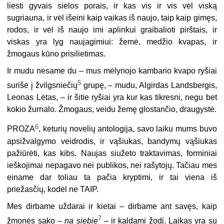
liesti gyvais sielos porais, ir kas vis ir vis vėl viską
sugriauna, ir vėl išeini kaip vaikas iš naujo, taip kaip gimęs,
rodos, ir vėl iš naujo imi aplinkui graibalioti pirštais, ir
viskas yra lyg naujagimiui: žemė, medžio kvapas, ir
žmogaus kūno prisilietimas.
Ir mudu nesame du – mus mėlynojo kambario kvapo ryšiai
5
surišė į žvilgsniečių
grupę, – mudu, Algirdas Landsbergis,
Leonas Lėtas, – ir šitie ryšiai yra kur kas tikresni, negu bet
kokio žurnalo. Žmogaus, veidu žemę glostančio, draugystė.
6
PROZA
, keturių novelių antologija, savo laiku mums buvo
apsižvalgymo veidrodis, ir vąšiukas, bandymų vąšiukas
pažiūrėti, kas kibs. Naujas siužeto traktavimas, forminiai
ieškojimai nepagavo nei publikos, nei rašytojų. Tačiau mes
einame dar toliau ta pačia kryptimi, ir tai viena iš
priežasčių, kodėl ne TAIP.
Mes dirbame uždarai ir kietai – dirbame ant savęs, kaip
7
žmonės sako –
na siebie
– ir kaldami žodį. Laikas yra su