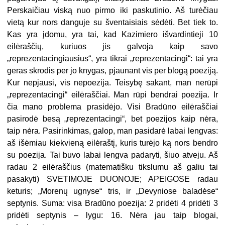
Perskaičiau viską nuo pirmo iki paskutinio. Aš turėčiau
vietą kur nors danguje su šventaisiais sėdėti. Bet tiek to.
Kas yra įdomu, yra tai, kad Kazimiero išvardintieji 10
eilėraščių, kuriuos jis galvoja kaip savo
„reprezentacingiausius“, yra tikrai „reprezentacingi“: tai yra
geras skrodis per jo knygas, pjaunant vis per blogą poeziją.
Kur nepjausi, vis nepoezija. Teisybę sakant, man nerūpi
„reprezentacingi“ eilėraščiai. Man rūpi bendrai poezija. Ir
čia mano problema prasidėjo. Visi Bradūno eilėraščiai
pasirodė besą „reprezentacingi“, bet poezijos kaip nėra,
taip nėra. Pasirinkimas, galop, man pasidarė labai lengvas:
aš išėmiau kiekvieną eilėraštį, kuris turėjo ką nors bendro
su poezija. Tai buvo labai lengva padaryti, šiuo atveju. Aš
radau 2 eilėraščius (matematišku tikslumu aš galiu tai
pasakyti) SVETIMOJE DUONOJE; APEIGOSE radau
keturis; „Morenų ugnyse“ tris, ir „Devyniose baladėse“
septynis. Suma: visa Bradūno poezija: 2 pridėti 4 pridėti 3
pridėti septynis – lygu: 16. Nėra jau taip blogai,