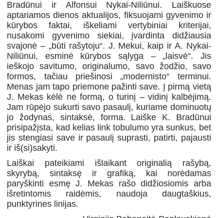
Bradūnui ir Alfonsui Nykai-Niliūnui. Laiškuose
aptariamos dienos aktualijos, fiksuojami gyvenimo ir
kūrybos faktai, iškeliami vertybiniai kriterijai,
nusakomi gyvenimo siekiai, įvardinta didžiausia
svajonė – „būti rašytoju“. J. Mekui, kaip ir A. Nykai-
Niliūnui, esminė kūrybos sąlyga – „laisvė“.
Jis
ieškojo savitumo, originalumo, savo žodžio, savo
formos, tačiau priešinosi „modernisto“ terminui.
Menas jam tapo priemone pažinti save.
Į pirmą vietą
J. Mekas kėlė ne formą, o turinį – vidinį kalbėjimą.
Jam rūpėjo sukurti savo pasaulį, kuriame dominuotų
jo žodynas, sintaksė, forma. Laiške K. Bradūnui
prisipažįsta, kad kelias link tobulumo yra sunkus, bet
jis stengiasi save ir pasaulį suprasti, patirti, pajausti
ir iš(si)sakyti.
Laiškai pateikiami išlaikant originalią rašybą,
skyrybą, sintaksę ir grafiką, kai norėdamas
paryškinti esmę J. Mekas rašo didžiosiomis arba
išretintomis raidėmis, naudoja daugtaškius,
punktyrines linijas.