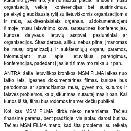
kultūrinio gyvenimo, yra numačiusi plačiai filmuoti ir mūsų
organizacijų veiklą, konferencijas bei susirinkimus,
palaikyti glaudžiausią ryšį su lietuviškomis organizacijomis
ir mūsų aukštesniaisiais organais, uždokumentuojant
filmoje mūsų laisvinimo kovą, tarptautines konferencijas,
kuriose dalyvaus lietuvių atstovai, pasiuntiniai ar
organizacijos. Šitas darbas, aišku, nebus pilnai įmanomas
be mūsų organizacijų ir aukštesniųjų organų paramos,
informuojant mus apie lietuviškus parengimus,
konferencijas, padedant į jas įeiti filmavimo reikalu ir pan.
ANTRA, šalia lietuviškos kronikos, MSM FILMA laikas nuo
laiko leis ilgesnes dokumentarines filmas, kuriose bus
parodomos ar sprendžiamos mūsų gyvenimo, kultūros ir
laisvės problemos, kaip įsikūrimas, nutautėjimas ir pan. Kai
kurios iš šių filmų bus rodomos ir amerikiečių publikai.
Kol kas MSM FILMA dirba nieko neremiama. Tačiau
finansinė parama, bent pradžioje, vis labiau darosi būtina.
Tačiau MSM FILMA mano, kad šita problema, su reikalą