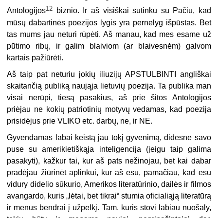
12
Antologijos
biznio. Ir aš visiškai sutinku su Pačiu, kad
mūsų dabartinės poezijos lygis yra pernelyg išpūstas. Bet
tas mums jau neturi rūpėti. Aš manau, kad mes esame už
pūtimo ribų, ir galim blaiviom (ar blaivesnėm) galvom
kartais pažiūrėti.
Aš taip pat neturiu jokių iliuzijų APSTULBINTI angliškai
skaitančią publiką naująja lietuvių poezija. Ta publika man
visai nerūpi, tiesą pasakius, aš prie šitos Antologijos
priėjau ne kokių patriotinių motyvų vedamas, kad poezija
prisidėjus prie VLIKO etc. darbų, ne, ir NE.
Gyvendamas labai keistą jau tokį gyvenimą, didesne savo
puse su amerikietiškąja inteligencija (jeigu taip galima
pasakyti), kažkur tai, kur aš pats nežinojau, bet kai dabar
pradėjau žiūrinėt aplinkui, kur aš esu, pamačiau, kad esu
vidury didelio sūkurio, Amerikos literatūrinio, dailės ir filmos
avangardo, kuris „lėtai, bet tikrai“ stumia oficialiąją literatūrą
ir menus bendrai į užpelkį. Tam, kuris stovi labiau nuošaly,