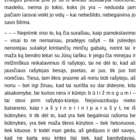
masteliu, neima jo tokio, koks jis yra – neduoda jam
pačiam laisvai veikt jo vidų – kai nebešildo, nebegaivina jo
savo šilima.
– – –
Nepriimk viso to, ką čia surašiau, kaip pamokslavimo
– visai to nė nemaniau, pradėjęs rašyti – tik įsileidęs
nenorėjau sulaikyt krintančių minčių gabalų, norint tai ir
maža ką bendro teturi su Jūsų laišku. Ir jeigu čia minėjau ir
milžiniškus reikalavimus iš rašytojo, tai ne dėl to, kad aš
jausčiaus rašytojas besąs, poetas, ar juo, tik juo būt
norėčiau.
Tiesa, tam tikra prasme aš noriu būti rašytoju, aš
noriu – bet irgi žinau, kad tai surišta su dar didesne, kita
atsakomybe, be kurios nėra ir kūrėjo: b ū t i ž m o g u m i –
tai stovi pirm rašytojo-kūrėjo. Neįsivaizduoju nieko
baisesnio, kaip r a š y t n o r i n t p a r a š y t, ne iš
būtinybės. Ir tik dėl to, kad yra tiek begaliniai rašoma be
būtinybės, yra tiek maža tikros kūrybos – tiek lietuviuose,
tiek kituose. Ir todėl man gėda, aš gėdijuos ir dėl savęs,
kad ne kartą esu kritęs ligi tiek, kad bandydavau,