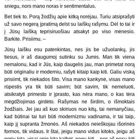
sniegu, nors mano noras ir sentimentalus.
Bet tiek to. Porą žodžių apie kitką norėjau. Turiu atsiprašyti
už savo negerą įpratimą delst su laiškų rašymu. Dėl to tai ir
į Jūsų laišką teprisiruošiau atsakyt po viso mėnesio.
Barkite. Prisiimu. –
Jūsų laišku esu patenkintas, nes jis be užuolankų, jis
tiesus, ir aš daugumoj sutinku su Jumis. Man tik viena
nemalonu, kad ir Jūs, kaip daugelis jau, man primetat norą
būti originaliu ir moderniu, rašyti kitaip kaip kiti. Galiu viską
prisiimt, tik niekados šito.
Visa mano kankynė, visas mano
rūpestis yra tik būti savim; būt savim, tik nemeluoti,
atsikratyti primesto ir įprasto, kas nėra mano, o kas tėra
mėgdžiojimas girdėto. Rašymas ne širdim, o išmoktais
žodžiais. Jei jau aš kuo skiriuos nuo kitų, tai nemanyčiau,
kad būtinai tai turi būti modernizmu vadinama, ir tai taip,
kaip jį supranta žmonės. Aš niekados neieškojau išorinės
formos, tik vidaus. Ir štai, jeigu mano vidus kitoks, jeigu aš
noriu kita, visai apie kitą kalbėt, negu kiti – nes aš nesu kiti