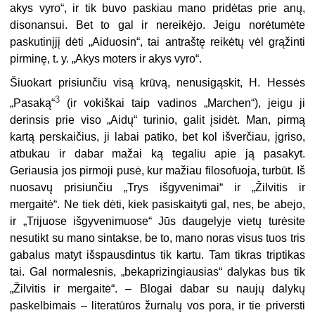
akys vyro“, ir tik buvo paskiau mano pridėtas prie anų,
disonansui. Bet to gal ir nereikėjo. Jeigu norėtumėte
paskutinįjį dėti „Aiduosin“, tai antraštę reikėtų vėl grąžinti
pirminę, t. y. „Akys moters ir akys vyro“.
Šiuokart prisiunčiu visą krūvą, nenusigąskit, H. Hessės
3
„Pasaką“
(ir vokiškai taip vadinos
„Marchen“), jeigu ji
derinsis prie viso „Aidų“ turinio, galit įsidėt. Man, pirmą
kartą perskaičius, ji labai patiko, bet kol išverčiau, įgriso,
atbukau ir dabar mažai ką tegaliu apie ją pasakyt.
Geriausia jos pirmoji pusė, kur mažiau filosofuoja, turbūt. Iš
nuosavų prisiunčiu „Trys išgyvenimai“ ir „Žilvitis ir
mergaitė“. Ne tiek dėti, kiek pasiskaityti gal, nes, be abejo,
ir „Trijuose išgyvenimuose“ Jūs daugelyje vietų turėsite
nesutikt su mano sintakse, be to, mano noras visus tuos tris
gabalus matyt išspausdintus tik kartu. Tam tikras triptikas
tai. Gal normalesnis, „bekaprizingiausias“ dalykas bus tik
„Žilvitis ir mergaitė“. – Blogai dabar su naujų dalykų
paskelbimais – literatūros žurnalų vos pora, ir tie priversti