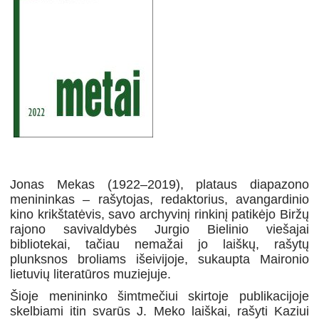
Jonas Mekas (1922–2019), plataus diapazono
menininkas – rašytojas, redaktorius, avangardinio
kino krikštatėvis, savo archyvinį rinkinį patikėjo Biržų
rajono savivaldybės Jurgio Bielinio viešajai
bibliotekai, tačiau nemažai jo laiškų, rašytų
plunksnos broliams išeivijoje, sukaupta Maironio
lietuvių literatūros muziejuje.
Šioje menininko šimtmečiui skirtoje publikacijoje
skelbiami itin svarūs J. Meko laiškai, rašyti Kaziui