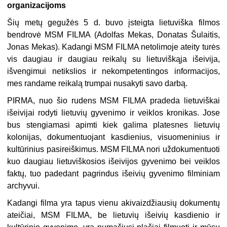
organizacijoms
Šių metų gegužės 5 d. buvo įsteigta lietuviška filmos
bendrovė MSM FILMA (Adolfas Mekas, Donatas Šulaitis,
Jonas Mekas). Kadangi MSM FILMA netolimoje ateity turės
vis daugiau ir daugiau reikalų su lietuviškąja išeivija,
išvengimui netikslios ir nekompetentingos informacijos,
mes randame reikalą trumpai nusakyti savo darbą.
PIRMA, nuo šio rudens MSM FILMA pradeda lietuviškai
išeivijai rodyti lietuvių gyvenimo ir veiklos kronikas. Jose
bus stengiamasi apimti kiek galima platesnes lietuvių
kolonijas, dokumentuojant kasdienius, visuomeninius ir
kultūrinius pasireiškimus. MSM FILMA nori uždokumentuoti
kuo daugiau lietuviškosios išeivijos gyvenimo bei veiklos
faktų, tuo padedant pagrindus išeivių gyvenimo filminiam
archyvui.
Kadangi filma yra tapus vienu akivaizdžiausių dokumentų
ateičiai, MSM FILMA, be lietuvių išeivių kasdienio ir