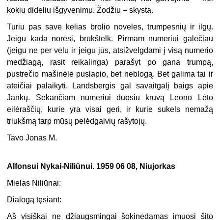
kokiu dideliu išgyvenimu. Žodžiu – skysta.
Turiu pas save kelias brolio noveles, trumpesnių ir ilgų.
Jeigu kada norėsi, brūkštelk. Pirmam numeriui galėčiau
(jeigu ne per vėlu ir jeigu jūs, atsižvelgdami į visą numerio
medžiagą, rasit reikalinga) parašyt po gana trumpą,
pustrečio mašinėle puslapio, bet neblogą. Bet galima tai ir
ateičiai palaikyti. Landsbergis gal savaitgalį baigs apie
Jankų. Sekančiam numeriui duosiu krūvą Leono Lėto
eilėraščių, kurie yra visai geri, ir kurie sukels nemažą
triukšmą tarp mūsų pelėdgalvių rašytojų.
Tavo Jonas M.
Alfonsui Nykai-Niliūnui. 1959 06 08, Niujorkas
Mielas Niliūnai:
Dialogą tęsiant:
Aš visiškai ne džiaugsmingai šokinėdamas imuosi šito