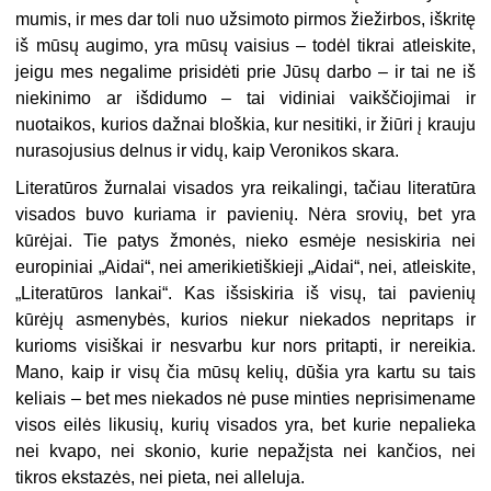
mumis, ir mes dar toli nuo užsimoto pirmos žiežirbos, iškritę
iš mūsų augimo, yra mūsų vaisius – todėl tikrai atleiskite,
jeigu mes negalime prisidėti prie Jūsų darbo – ir tai ne iš
niekinimo ar išdidumo – tai vidiniai vaikščiojimai ir
nuotaikos, kurios dažnai bloškia, kur nesitiki, ir žiūri į krauju
nurasojusius delnus ir vidų, kaip Veronikos skara.
Literatūros žurnalai visados yra reikalingi, tačiau literatūra
visados buvo kuriama ir pavienių. Nėra srovių, bet yra
kūrėjai. Tie patys žmonės, nieko esmėje nesiskiria nei
europiniai „Aidai“, nei amerikietiškieji „Aidai“, nei, atleiskite,
„Literatūros lankai“. Kas išsiskiria iš visų, tai pavienių
kūrėjų asmenybės, kurios niekur niekados nepritaps ir
kurioms visiškai ir nesvarbu kur nors pritapti, ir nereikia.
Mano, kaip ir visų čia mūsų kelių, dūšia yra kartu su tais
keliais – bet mes niekados nė puse minties neprisimename
visos eilės likusių, kurių visados yra, bet kurie nepalieka
nei kvapo, nei skonio, kurie nepažįsta nei kančios, nei
tikros ekstazės, nei pieta, nei alleluja.