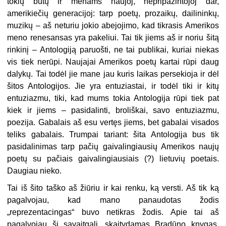
tokių būtų ir menams naujoj, nepripažintojoj dar,
amerikiečių generacijoj: tarp poetų, prozaikų, dailininkų,
muzikų – aš neturiu jokio abejojimo, kad tikrasis Amerikos
meno renesansas yra pakeliui. Tai tik jiems aš ir noriu šitą
rinkinį – Antologiją paruošti, ne tai publikai, kuriai niekas
vis tiek nerūpi. Naujajai Amerikos poetų kartai rūpi daug
dalykų. Tai todėl jie mane jau kuris laikas persekioja ir dėl
šitos Antologijos. Jie yra entuziastai, ir todėl tiki ir kitų
entuziazmu, tiki, kad mums tokia Antologija rūpi tiek pat
kiek ir jiems – pasidalinti, broliškai, savo entuziazmu,
poezija. Gabalais aš esu vertęs jiems, bet gabalai visados
teliks gabalais. Trumpai tariant: šita Antologija bus tik
pasidalinimas tarp pačių gaivalingiausių Amerikos naujų
poetų su pačiais gaivalingiausiais (?) lietuvių poetais.
Daugiau nieko.
Tai iš šito taško aš žiūriu ir kai renku, ką versti. Aš tik ką
pagalvojau, kad mano panaudotas žodis
„reprezentacingas“ buvo netikras žodis. Apie tai aš
pagalvojau šį savaitgalį, skaitydamas Bradūno knygas.