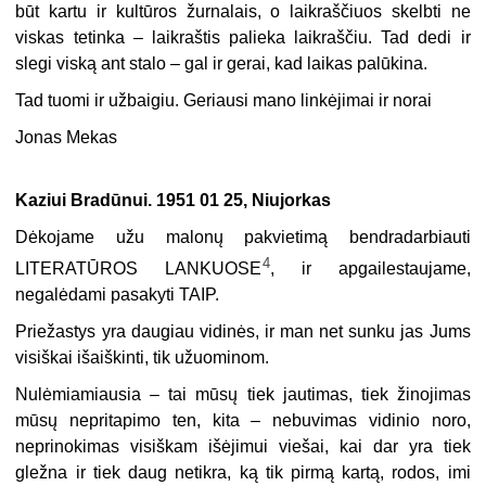
būt kartu ir kultūros žurnalais, o laikraščiuos skelbti ne
viskas tetinka – laikraštis palieka laikraščiu. Tad dedi ir
slegi viską ant stalo – gal ir gerai, kad laikas palūkina.
Tad tuomi ir užbaigiu. Geriausi mano linkėjimai ir norai
Jonas Mekas
Kaziui Bradūnui. 1951 01 25, Niujorkas
Dėkojame užu malonų pakvietimą bendradarbiauti
4
LITERATŪROS LANKUOSE
, ir apgailestaujame,
negalėdami pasakyti TAIP.
Priežastys yra daugiau vidinės, ir man net sunku jas Jums
visiškai išaiškinti, tik užuominom.
Nulėmiamiausia – tai mūsų tiek jautimas, tiek žinojimas
mūsų nepritapimo ten, kita – nebuvimas vidinio noro,
neprinokimas visiškam išėjimui viešai, kai dar yra tiek
gležna ir tiek daug netikra, ką tik pirmą kartą, rodos, imi