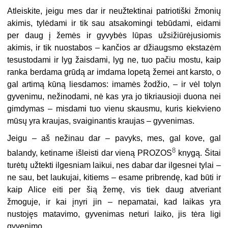
Atleiskite, jeigu mes dar ir neužtektinai patriotiški žmonių
akimis, tylėdami ir tik sau atsakomingi tebūdami, eidami
per daug į žemės ir gyvybės lūpas užsižiūrėjusiomis
akimis, ir tik nuostabos – kančios ar džiaugsmo ekstazėm
tesustodami ir lyg žaisdami, lyg ne, tuo pačiu mostu, kaip
ranka berdama grūdą ar imdama lopetą žemei ant karsto, o
gal artimą kūną liesdamos: imamės žodžio, – ir vėl tolyn
gyvenimu, nežinodami, nė kas yra jo tikriausioji duona nei
gimdymas – misdami tuo vienu skausmu, kuris kiekvieno
mūsų yra kraujas, svaiginantis kraujas – gyvenimas.
Jeigu – aš nežinau dar – pavyks, mes, gal kove, gal
8
balandy, ketiname išleisti dar vieną PROZOS
knygą. Šitai
turėtų užtekti ilgesniam laikui, nes dabar dar ilgesnei tylai –
ne sau, bet laukujai, kitiems – esame pribrendę, kad būti ir
kaip Alice eiti per šią žemę, vis tiek daug atveriant
žmoguje, ir kai įnyri jin – nepamatai, kad laikas yra
nustojęs matavimo, gyvenimas neturi laiko, jis tėra ligi
gyvenimo.