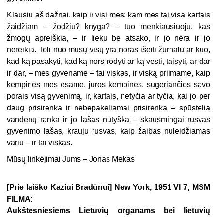
Klausiu aš dažnai, kaip ir visi mes: kam mes tai visa kartais
žaidžiam – žodžiu? knyga? – tuo menkiausiuoju, kas
žmogų apreiškia, – ir lieku be atsako, ir jo nėra ir jo
nereikia. Toli nuo mūsų visų yra noras išeiti žurnalu ar kuo,
kad ką pasakyti, kad ką nors rodyti ar ką vesti, taisyti, ar dar
ir dar, – mes gyvename – tai viskas, ir viską priimame, kaip
kempinės mes esame, jūros kempinės, sugeriančios savo
porais visą gyvenimą, ir, kartais, netyčia ar tyčia, kai jo per
daug prisirenka ir nebepakeliamai prisirenka – spūstelia
vandenų ranka ir jo lašas nutyška – skausmingai rusvas
gyvenimo lašas, krauju rusvas, kaip žaibas nuleidžiamas
variu – ir tai viskas.
Mūsų linkėjimai Jums – Jonas Mekas
[Prie laiško Kaziui Bradūnui] New York, 1951 VI 7; MSM
FILMA:
Aukštesniesiems Lietuvių organams bei lietuvių