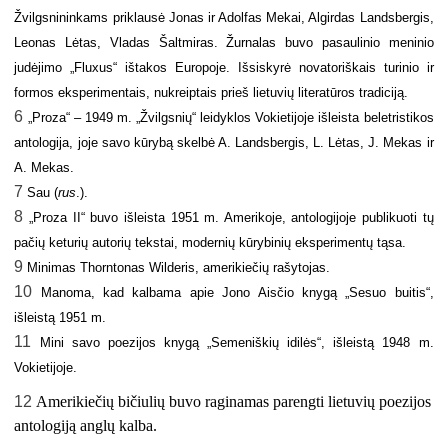
Žvilgsnininkams priklausė Jonas ir Adolfas Mekai, Algirdas Landsbergis,
Leonas Lėtas, Vladas Šaltmiras. Žurnalas buvo pasaulinio meninio
judėjimo „Fluxus“ ištakos Europoje. Išsiskyrė novatoriškais turinio ir
formos eksperimentais, nukreiptais prieš lietuvių literatūros tradiciją.
6
„Proza“ – 1949 m. „Žvilgsnių“ leidyklos Vokietijoje išleista beletristikos
antologija, joje savo kūrybą skelbė
A. Landsbergis, L. Lėtas, J. Mekas ir
A. Mekas.
7
Sau (
rus
.).
8
„Proza II“ buvo išleista 1951 m. Amerikoje, antologijoje publikuoti tų
pačių keturių autorių tekstai, modernių kūrybinių eksperimentų tąsa.
9
Minimas Thorntonas Wilderis, amerikiečių rašytojas.
10
Manoma, kad kalbama apie Jono Aisčio knygą „Sesuo buitis“,
išleistą 1951 m.
11
Mini savo poezijos knygą „Semeniškių idilės“, išleistą 1948 m.
Vokietijoje.
12
Amerikiečių bičiulių buvo raginamas parengti lietuvių poezijos
antologiją anglų kalba.