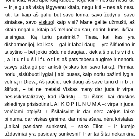
– ir jeigu aš viską išgyvenu kitaip, negu kiti – nes aš nesu
kiti: tai kaip aš galiu būt savo forma, savo žodynu, savo
sintakse, savo
viskuo
! kaip visi? Mane galite užmušti, aš
kitaip negaliu, kitaip aš meluočiau sau, norint Jums likčiau
teisingas. Ką turiu pasirinkti? Tiesa, kai kas yra
disharmonijoj, kai kas – gal ir labai daug – yra šlifuotino ir
taisytino – bet jokiu būdu ne daugiau, kiek a š p a t s v i d u
j a i t u r i u š l i f u o t i s: aš pats tebesu augime ir nenoriu
savęs užbaigti per anksti (viskas turi savo laiką). Pirmiau
noriu įsisiūbuoti lygiai į abi puses, kaip noriu pažinti lygiai
velnią ir Dievą. Aš jaučiu, kiek daug aš save turiu d i r b t i,
šlifuoti,
–
tai ne metais! Viskas many dar juda ir virpa,
nesusikristalizavę, kad iškristų – tai iškris, kai druskos
skiedinys prisisotins L A I K O P I L N U M A –: virpa ir juda,
verčiami atplyšt ir išsilaisvint ir dar nėra atėjus laiko
pilnuma, dar viskas gimime, dar nėra ašara, nėra kristalas.
„Laikai pasidarė sunkesni,
–
sako Eliot, – ir
kūrėjo
uždaviniai yra pasidarę sunkesni!“ Ir ar tai šitai nekankina