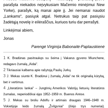
parašyta niekados neįvykusiam Mačernio minėjimui New
Yorke), parašyk, ką manai apie jį. Jei nemanai naudot
„Lankams“, pasiųsk atgal. Netrukus taip pat pasiųsiu
žadėtąją novelę ir eilėraščius, kuriuos turiu dar perrašyti.
Linkėjimai abiem,
Jonas
Parengė V
irginija Babonaitė-Paplauskienė
1
K. Bradūnas pasitraukęs su šeima į Vakarus gyveno Miunchene,
redagavo žurnalą „Aidai“.
2
Tikriausiai kalbama apie rašytoją Paulių Jurkų.
3
J. Mekas siuntė K. Bradūnui į žurnalą „Aidai“ ne tik originalią kūrybą,
bet ir vertimus.
4
„Literatūros lankai“ – Jungtinių Amerikos Valstijų lietuvių literatūros
žurnalas, neperiodiškai ėjęs 1952–1959 m. Buenos Airėse.
5
J. Mekas su broliu Adolfu ir artimais draugais 1946–1948 m.
Vokietijoje leido žurnalą „Žvilgsniai“ (išėjo trys numeriai).