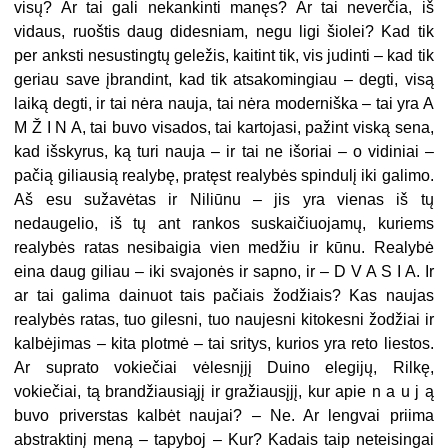
visų? Ar tai gali nekankinti manęs? Ar tai neverčia, iš
vidaus, ruoštis daug didesniam, negu ligi šiolei?
Kad tik
per anksti nesustingtų geležis, kaitint tik, vis judinti – kad tik
geriau save įbrandint, kad tik atsakomingiau – degti, visą
laiką degti, ir tai nėra nauja, tai nėra moderniška – tai yra A
M Ž I N A, tai buvo visados, tai kartojasi, pažint viską sena,
kad išskyrus, ką turi nauja – ir tai ne išoriai – o
vidiniai –
pačią giliausią realybę, pratęst realybės spindulį iki galimo.
Aš esu sužavėtas ir Niliūnu – jis yra vienas iš tų
nedaugelio, iš tų ant rankos suskaičiuojamų, kuriems
realybės ratas nesibaigia vien medžiu ir kūnu. Realybė
eina daug giliau – iki svajonės ir sapno, ir – D V A S I A. Ir
ar tai galima dainuot tais pačiais žodžiais? Kas naujas
realybės ratas, tuo gilesni, tuo naujesni kitokesni žodžiai ir
kalbėjimas – kita plotmė – tai sritys, kurios yra reto liestos.
Ar suprato vokiečiai vėlesnįjį Duino elegijų, Rilkę,
vokiečiai, tą brandžiausiąjį ir gražiausįjį, kur apie n a u j ą
buvo priverstas kalbėt naujai? – Ne. Ar lengvai priima
abstraktinį meną – tapyboj – Kur? Kadais taip neteisingai