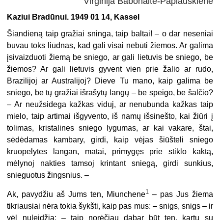
Virginija Babonaitė-Paplauskienė
Kaziui Bradūnui. 1949 01 14, Kassel
Šiandieną taip gražiai sninga, taip baltai! – o dar neseniai
buvau toks liūdnas, kad gali visai nebūti žiemos. Ar galima
įsivaizduoti žiemą be sniego, ar gali lietuvis be sniego, be
žiemos? Ar gali lietuvis gyvent vien prie žalio ar rudo,
Brazilijoj ar Australijoj? Dieve Tu mano, kaip galima be
sniego, be tų gražiai išrašytų langų – be speigo, be šalčio?
– Ar neužsidega kažkas viduj, ar nenubunda kažkas taip
mielo, taip artimai išgyvento, iš namų išsinešto, kai žiūri į
tolimas, kristalines sniego lygumas, ar kai vakare, štai,
sėdėdamas kambary, girdi, kaip vėjas šiūšteli sniego
kruopelytes langan, matai, primygęs prie stiklo kaktą,
mėlynoj nakties tamsoj krintant sniegą, girdi sunkius,
snieguotus žingsnius. –
1
Ak, pavydžiu aš Jums ten,
Miunchene
–
pas Jus žiema
tikriausiai nėra tokia šykšti, kaip pas mus: – snigs, snigs – ir
vėl nuleidžia; – taip norėčiau dabar būt ten, kartu su