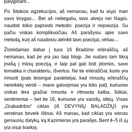
palyginant…
Po šitokios egzekucijos, aš nemanau, kad tu siųsi man
savo knygas… Bet aš nebegaliu, tavo atveju nei Nagio,
naudoti tokio paprasto metodo: poezija ir nepoezija. Su
pačiu viskas komplikuočiau. Aš parašysiu apie savo
metodą, kurį aš naudosiu atrinkti tavo poezijai, vėliau…
Žiūrėdamas dabar į tuos 16 Bradūno eilėraščių, aš
nemanau, kad jie yra jau taip blogi. Jie sudaro tam tikrą
įnašą į mūsų poeziją, ir taip pat gali būti įdomūs, savo
tematika ir charakteriu, išvertus. Ne tie eilėraščiai, kurie yra
rimuoti (pats teisingai pastebėjai, kad rimuotų eilėraščių
nereikėtų versti – mano galvojimas yra toks pat), kuriuose
viskas tėra gražiai rimuota ir ritmuota kalba, šūkiai,
sentimentai – bet tie 16, kuriuose yra vaizdų, idėjų. Visas
„Grabadirbio“ ciklas (iš DEVYNIŲ BALADŽIŲ) yra
verstinas beveik ištisai. Aš manau, kad ciklas yra vienas
geriausių dalykų, ką Kazimieras yra parašęs. Bent 4–5 iš jų
yra visai tvarkoj.