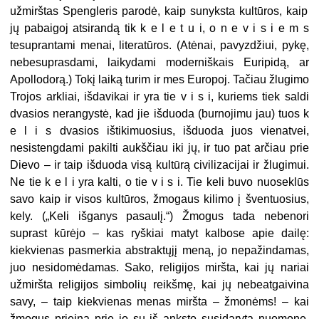
užmirštas Spengleris parodė, kaip sunyksta kultūros, kaip
jų pabaigoj atsirandą tik k e l e t u i, o n e v i s i e m s
tesuprantami menai, literatūros. (Atėnai, pavyzdžiui, pykę,
nebesuprasdami, laikydami moderniškais Euripidą, ar
Apollodorą.) Tokį laiką turim ir mes Europoj. Tačiau žlugimo
Trojos arkliai, išdavikai ir yra tie
v i s i, kuriems tiek saldi
dvasios nerangystė, kad jie išduoda (burnojimu jau) tuos k
e l i s dvasios ištikimuosius, išduoda juos vienatvei,
nesistengdami pakilti aukščiau iki jų, ir tuo pat arčiau prie
Dievo – ir taip išduoda visą kultūrą civilizacijai ir žlugimui.
Ne tie k e l i yra kalti, o tie v i s i. Tie keli buvo nuoseklūs
savo kaip ir visos kultūros, žmogaus kilimo į šventuosius,
kely. („Keli išganys pasaulį.“) Žmogus tada nebenori
suprast kūrėjo – kas ryškiai matyt kalbose apie dailę:
kiekvienas pasmerkia abstraktųjį meną, jo nepažindamas,
juo nesidomėdamas.
Sako, religijos miršta, kai jų nariai
užmiršta religijos simbolių reikšmę, kai jų nebeatgaivina
savy,
–
taip kiekvienas menas miršta – žmonėms! – kai
žmogus prieina prie jo su iš anksto susidaryta nuomone,