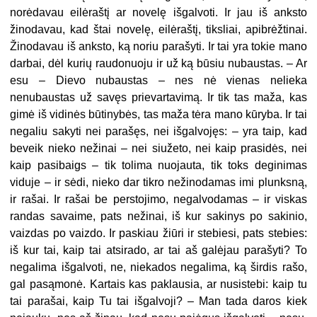
norėdavau eilėraštį ar novelę išgalvoti. Ir jau iš anksto
žinodavau, kad štai novelę, eilėraštį, tiksliai, apibrėžtinai.
Žinodavau iš anksto, ką noriu parašyti. Ir tai yra tokie mano
darbai, dėl kurių raudonuoju ir už ką būsiu nubaustas. – Ar
esu
–
Dievo nubaustas – nes nė vienas nelieka
nenubaustas už savęs prievartavimą. Ir tik tas maža, kas
gimė iš vidinės būtinybės, tas maža tėra mano kūryba. Ir tai
negaliu sakyti nei parašęs, nei išgalvojęs: – yra taip, kad
beveik nieko nežinai – nei siužeto, nei kaip prasidės, nei
kaip pasibaigs – tik tolima nuojauta, tik toks deginimas
viduje – ir sėdi, nieko dar tikro nežinodamas imi plunksną,
ir rašai. Ir rašai be perstojimo, negalvodamas – ir viskas
randas savaime, pats nežinai, iš kur sakinys po sakinio,
vaizdas po vaizdo. Ir paskiau žiūri ir stebiesi, pats stebies:
iš kur tai, kaip tai atsirado, ar tai aš galėjau parašyti? To
negalima išgalvoti, ne, niekados negalima, ką širdis rašo,
gal pasąmonė. Kartais kas paklausia, ar nusistebi: kaip tu
tai parašai, kaip Tu tai išgalvoji? – Man tada daros kiek