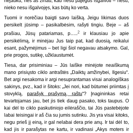
nejauku, nes aš žinau, kad nesu pajėgus išgalvoti – nesu,
nieko nesu išgalvojęs, kas būtų ko verta.
Tuomi ir norėčiau baigti savo laišką. Jeigu likimas duos
persikelt jūsimp – pasikalbėsim, rašyti tingiu. Beje – aš
2
prašiau, Jūsų patariamas, p…..
ir klausiau jo apie
persikėlimą, ir minėjau Jus taip pat, kad duosią, reikalui
esant, pažymėjimus – bet ligi šiol negavau atsakymo. Gal,
prie progos, sutikę, užklaustumėt.
Tiesa, dar prisiminiau – Jūs laiške minėjote neaiškumą
mano prisiųsto ciklo antraštės „Daiktų amžinybei, Ilgesiu“.
Bet argi nesakoma ir argi nesuprantamas visai analogiškas
sakinys, pvz., kad ir šitoks: „Jei nori, kad būtumei priimtas į
stovyklą,
parašyk prašymą, raštu
“? Įnagininkas retai
tevartojamas jau, bet jis tiek daug pasako, toks taupus. O
kai dėl to ciklo paskutiniojo eilėraščio, tai Jūs pastebėjote
labai teisingai ir aš čia su jumis sutinku. Jis yra visai kitoks,
negu prieš jį einą, ir gal nelabai dera prie anų. Ir tai dėl to,
kad jis ir parašytas ne kartu, ir vadinasi „Akys moters ir