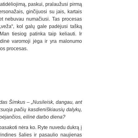
atidėliojimą, paskui, pralaužusi pirmą
rsonažais, ginčijuosi su jais, kartais
net nebuvau numačiusi. Tas procesas
 „veža“, kol galų gale padėjusi tašką
an tiesiog patinka taip keliauti. Ir
ndinė varomoji jėga ir yra malonumo
bos procesas.
ladas Šimkus – „Nusileisk, dangau, ant
ksuoja pačių kasdieniškiausių dalykų,
spėjančios, eilinė darbo diena?
 pasakoti nėra ko. Ryte nuvedu dukrą į
indines šalies ir pasaulio naujienas