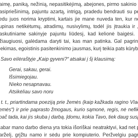
aimę, paniką, nežinią, nepasitikėjimą, abejones, pirmo sakinio 
asipriešinimą, pajuntu azartą, intrigą, pradedu bendrauti su pe
edu juos norima kryptimi, kartais jie mane nuveda ten, kur 
upinas netikėtumų, atradimų, nusivylimų, todėl jis įtraukia ir
askutiniame sakinyje pajuntu liūdesį, kad kelionė baigėsi. M
žiaugiuosi, galėdama daryti tai, kas man patinka. Gal pagri
iekimas, egoistinis pasitenkinimo jausmas, kurį teikia pats kūry
–
Savo eilėraštyje „Kaip gyveni?“ atsakai į šį klausimą:
Gerai, sakau, gerai.
Išsimiegojau.
Nieko nesapnavau.
Atsikėliau savo noru
r t. t., priartindama poeziją prie žemės (kaip kažkada ragino V
emės“) ir prie paprasto žmogaus, kurio sąmonė, regis, nė nefi
pač tada, kai jis skuba į darbą. Įdomu, kokia Tavo, tiek daug su
abar mano darbo diena yra tokia išoriškai neatraktyvi, kad net
arželį, grįžtu namo ir sėdu prie kompiuterio. Peržvelgiu pagr