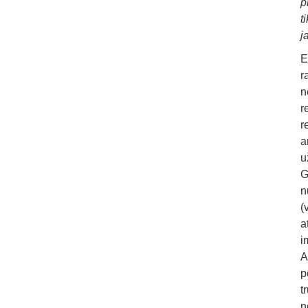
p
t
j
E
r
n
r
r
a
u
G
n
(
a
i
A
p
t
n