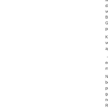
d
v
B
G
p
K
v
a
e
m
N
b
p
g
n
R