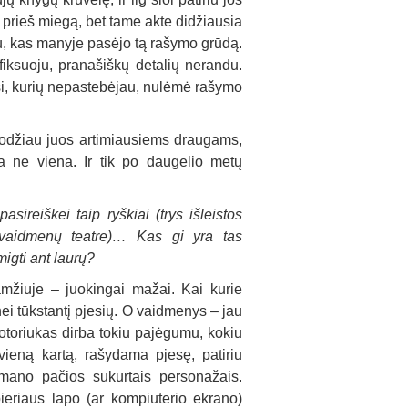
ieš miegą, bet tame akte didžiausia
au, kas manyje pasėjo tą rašymo grūdą.
fiksuoju, pranašiškų detalių nerandu.
visi, kurių nepastebėjau, nulėmė rašymo
parodžiau juos artimiausiems draugams,
 ne viena. Ir tik po daugelio metų
sireiškei taip ryškiai (trys išleistos
 vaidmenų teatre)… Kas gi yra tas
migti ant laurų?
mžiuje – juokingai mažai. Kai kurie
i tūkstantį pjesių. O vaidmenys – jau
otoriukas dirba tokiu pajėgumu, kokiu
vieną kartą, rašydama pjesę, patiriu
mano pačios sukurtais personažais.
ieriaus lapo (ar kompiuterio ekrano)