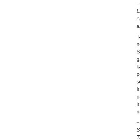
L
e
a
T
n
Š
g
k
p
s
I
p
i
n
S
T