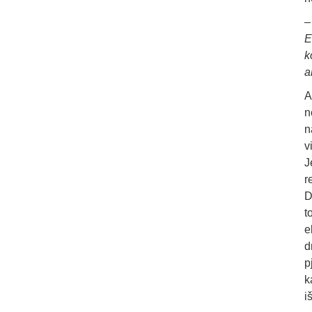
E
k
a
A
n
n
v
J
r
D
t
e
d
p
k
i