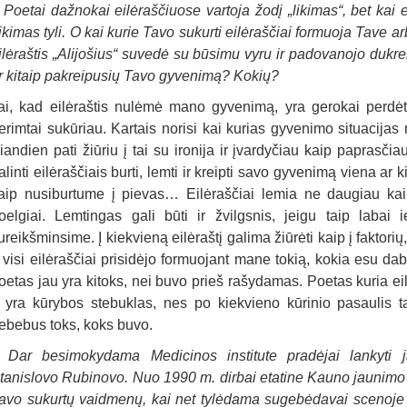
–
Poetai dažnokai eilėraščiuose vartoja žodį „likimas“, bet kai e
ikimas tyli. O kai kurie Tavo sukurti eilėraščiai formuoja Tav
ilėraštis „Alijošius“ suvedė su būsimu vyru ir padovanojo dukrel
r kitaip pakreipusių Tavo gyvenimą? Kokių?
ai, kad eilėraštis nulėmė mano gyvenimą, yra gerokai perdėt
erimtai sukūriau. Kartais norisi kai kurias gyvenimo situacijas mi
iandien pati žiūriu į tai su ironija ir įvardyčiau kaip paprasči
alinti eilėraščiais burti, lemti ir kreipti savo gyvenimą viena ar k
aip nusiburtume į pievas… Eilėraščiai lemia ne daugiau kaip 
oelgiai. Lemtingas gali būti ir žvilgsnis, jeigu taip labai
ureikšminsime. Į kiekvieną eilėraštį galima žiūrėti kaip į faktori
r visi eilėraščiai prisidėjo formuojant mane tokią, kokia esu daba
oetas jau yra kitoks, nei buvo prieš rašydamas. Poetas kuria eilė
r yra kūrybos stebuklas, nes po kiekvieno kūrinio pasaulis t
ebebus toks, koks buvo.
–
Dar besimokydama Medicinos institute pradėjai lankyti j
tanislovo Rubinovo. Nuo 1990 m. dirbai etatine Kauno jaunimo 
avo sukurtų vaidmenų, kai net tylėdama sugebėdavai scenoje pr