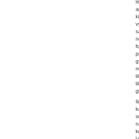
l
a
k
v
s
n
f
p
g
n
t
t
g
I
k
s
n
k
l