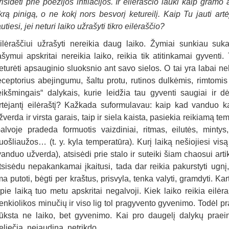
risidėti prie poezijos infliacijos. Ir eilėraščio lauki kaip gramo
ikrą pinigą, o ne kokį nors besvorį ketureilį. Kaip Tu jauti art
autiesi, jei neturi laiko užrašyti tikro eilėraščio?
ilėraščiui užrašyti nereikia daug laiko. Žymiai sunkiau sukau
ašymui apskritai nereikia laiko, reikia tik atitinkamai gyvent
eturėti apsauginio sluoksnio ant savo sielos. O tai yra labai 
eceptorius abejingumu, šaltu protu, rutinos dulkėmis, rimtomis 
eikšmingais“ dalykais, kurie leidžia tau gyventi saugiai ir d
rtėjantį eilėraštį? Kažkada suformulavau: kaip kad vanduo ka
žverda ir virsta garais, taip ir siela kaista, pasiekia reikiamą t
alvoje pradeda formuotis vaizdiniai, ritmas, eilutės, minty
uošliaužos… (t. y. kyla temperatūra). Kurį laiką nešiojiesi visą
vanduo užverda), atsisėdi prie stalo ir suteiki šiam chaosui art
tsisėdu nepakankamai įkaitusi, tada dar reikia pakurstyti ugnį, 
ma putoti, bėgti per kraštus, prisvyla, tenka valyti, gramdyti. Kart
pie laiką tuo metu apskritai negalvoji. Kiek laiko reikia eilė
enkiolikos minučių ir viso lig tol pragyvento gyvenimo. Todėl pra
rūksta ne laiko, bet gyvenimo. Kai pro daugelį dalykų praein
eliečia, nejaudina, netrikdo.