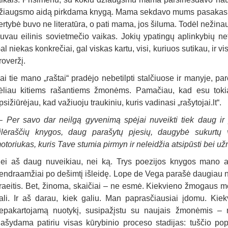
žiaugsmo aidą pirkdama knygą. Mama sekdavo mums pasakas pr
ertybė buvo ne literatūra, o pati mama, jos šiluma. Todėl nežin
uvau eilinis sovietmečio vaikas. Jokių ypatingų aplinkybių ne
al niekas konkrečiai, gal viskas kartu, visi, kuriuos sutikau, ir 
roveržį.
ai tie mano „raštai“ pradėjo nebetilpti stalčiuose ir manyje, 
ėliau kitiems rašantiems žmonėms. Pamačiau, kad esu tokia
psižiūrėjau, kad važiuoju traukiniu, kuris vadinasi „rašytojai.lt“.
– Per savo dar neilgą gyvenimą spėjai nuveikti tiek daug ir pa
ilėraščių knygos, daug parašytų pjesių, daugybė sukurtų
otoriukas, kuris Tave stumia pirmyn ir neleidžia atsipūsti bei už
ei aš daug nuveikiau, nei ką. Trys poezijos knygos mano a
endraamžiai po dešimtį išleidę. Lope de Vega parašė daugiau ne
raeitis. Bet, žinoma, skaičiai – ne esmė. Kiekvieno žmogaus m
ali. Ir aš darau, kiek galiu. Man paprasčiausiai įdomu. Kiek
epakartojamą nuotykį, susipažįstu su naujais žmonėmis – 
ašydama patiriu visas kūrybinio proceso stadijas: tuščio pop