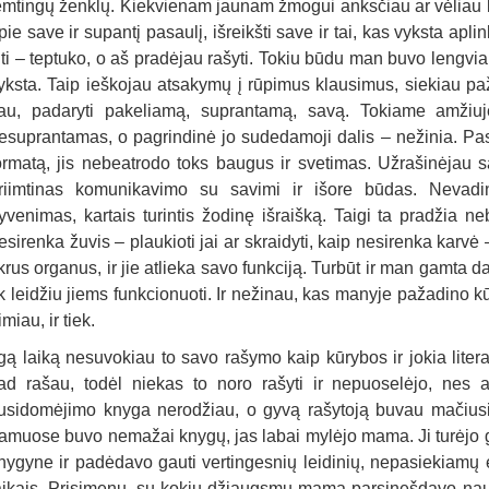
emtingų ženklų. Kiekvienam jaunam žmogui anksčiau ar vėliau ky
pie save ir supantį pasaulį, išreikšti save ir tai, kas vyksta aplin
iti – teptuko, o aš pradėjau rašyti. Tokiu būdu man buvo lengviau
yksta. Taip ieškojau atsakymų į rūpimus klausimus, siekiau pažinti
au, padaryti pakeliamą, suprantamą, savą. Tokiame amžiuje
esuprantamas, o pagrindinė jo sudedamoji dalis – nežinia. Pas
ormatą, jis nebeatrodo toks baugus ir svetimas. Užrašinėjau s
riimtinas komunikavimo su savimi ir išore būdas. Nevad
yvenimas, kartais turintis žodinę išraišką. Taigi ta pradžia 
esirenka žuvis – plaukioti jai ar skraidyti, kaip nesirenka karv
ikrus organus, ir jie atlieka savo funkciją. Turbūt ir man gamta d
ik leidžiu jiems funkcionuoti. Ir nežinau, kas manyje pažadino kū
imiau, ir tiek.
lgą laiką nesuvokiau to savo rašymo kaip kūrybos ir jokia lite
ad rašau, todėl niekas to noro rašyti ir nepuoselėjo, nes a
usidomėjimo knyga nerodžiau, o gyvą rašytoją buvau mačiusi 
amuose buvo nemažai knygų, jas labai mylėjo mama. Ji turėjo g
nygyne ir padėdavo gauti vertingesnių leidinių, nepasiekiamų eil
aikais. Prisimenu, su kokiu džiaugsmu mama parsinešdavo naujų 