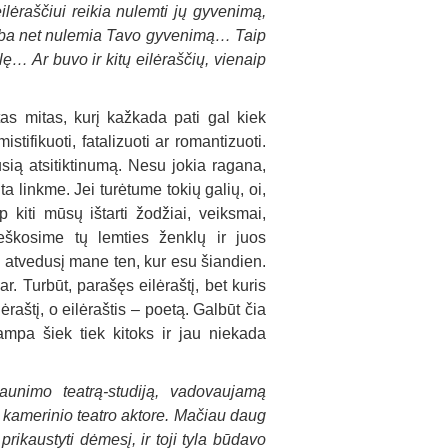
ilėraščiui reikia nulemti jų gyvenimą,
e arba net nulemia Tavo gyvenimą… Taip
ę… Ar buvo ir kitų eilėraščių, vienaip
as mitas, kurį kažkada pati gal kiek
stifikuoti, fatalizuoti ar romantizuoti.
ausią atsitiktinumą. Nesu jokia ragana,
ita linkme. Jei turėtume tokių galių, oi,
kiti mūsų ištarti žodžiai, veiksmai,
 ieškosime tų lemties ženklų ir juos
ų, atvedusį mane ten, kur esu šiandien.
r. Turbūt, parašęs eilėraštį, bet kuris
raštį, o eilėraštis – poetą. Galbūt čia
ampa šiek tiek kitoks ir jau niekada
aunimo teatrą-studiją, vadovaujamą
kamerinio teatro aktore. Mačiau daug
ikaustyti dėmesį, ir toji tyla būdavo