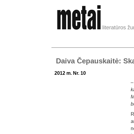
literatūros žu
Daiva Čepauskaitė: Ska
2012 m. Nr. 10
k
M
b
R
a
n