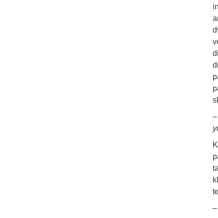
i
a
d
v
d
d
p
p
s
y
K
p
t
k
t