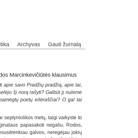
itika
Archyvas
Gauti žurnalą
dos Marcinkevičiūtės klausimus
i apie savo Pradžių pradžią, apie tai,
lėjo šį norą rašyti? Galbūt jį nulėmė
pamėgtų poetų eilėraščiai? O gal tai
 septyniolikos metų, taigi vaikyste to
ginalaus papasakoti negaliu. Rodos,
esusitrenkiau galvos, neregėjau jokių