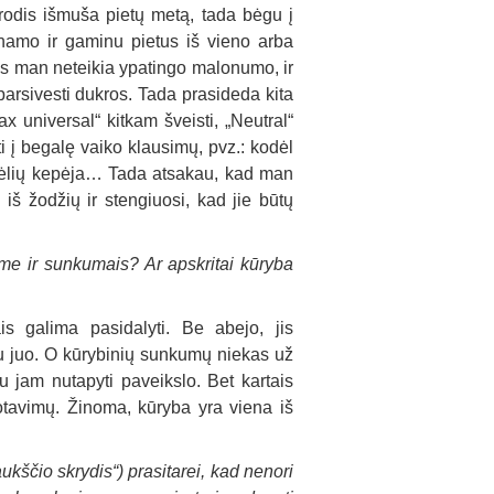
rodis išmuša pietų metą, tada bėgu į
 namo ir gaminu pietus iš vieno arba
ios man neteikia ypatingo malonumo, ir
 parsivesti dukros. Tada prasideda kita
x universal“ kitkam šveisti, „Neutral“
yti į begalę vaiko klausimų, pvz.: kodėl
agėlių kepėja… Tada atsakau, kad man
 iš žodžių ir stengiuosi, kad jie būtų
me ir sunkumais? Ar apskritai kūryba
s galima pasidalyti. Be abejo, jis
su juo. O kūrybinių sunkumų niekas už
u jam nutapyti paveikslo. Bet kartais
otavimų. Žinoma, kūryba yra viena iš
kščio skrydis“) prasitarei, kad nenori