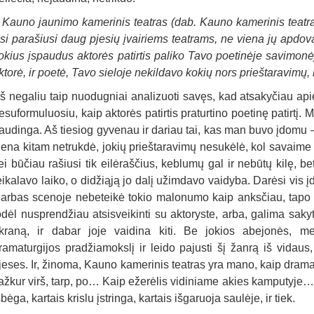
–
Kauno jaunimo kamerinis teatras (dab. Kauno kamerinis teatr
si parašiusi daug pjesių įvairiems teatrams, ne viena jų apdovan
okius įspaudus aktorės patirtis paliko Tavo poetinėje savimonė
ktorė, ir poetė, Tavo sieloje nekildavo kokių nors prieštaravimų
š negaliu taip nuodugniai analizuoti savęs, kad atsakyčiau ap
esuformuluosiu, kaip aktorės patirtis praturtino poetinę patirtį. 
audinga. Aš tiesiog gyvenau ir dariau tai, kas man buvo įdomu – 
iena kitam netrukdė, jokių prieštaravimų nesukėlė, kol savaime
ei būčiau rašiusi tik eilėraščius, keblumų gal ir nebūtų kilę, be
eikalavo laiko, o didžiąją jo dalį užimdavo vaidyba. Darėsi vis įd
arbas scenoje nebeteikė tokio malonumo kaip anksčiau, tapo ru
odėl nusprendžiau atsisveikinti su aktoryste, arba, galima saky
kraną, ir dabar joje vaidina kiti. Be jokios abejonės, me
ramaturgijos pradžiamokslį ir leido pajusti šį žanrą iš vidaus
jeses. Ir, žinoma, Kauno kamerinis teatras yra mano, kaip dram
ažkur virš, tarp, po… Kaip ežerėlis vidiniame akies kamputyje… K
šbėga, kartais krislu įstringa, kartais išgaruoja saulėje, ir tiek.