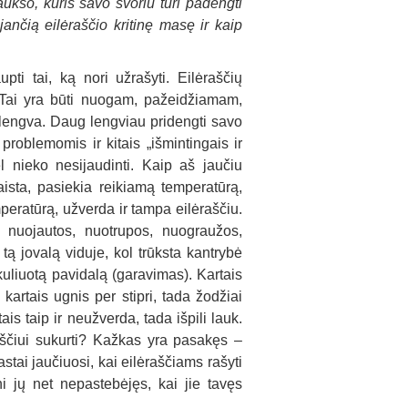
 aukso, kuris savo svoriu turi padengti
ėjančią eilėraščio kritinę masę ir kaip
pti tai, ką nori užrašyti. Eilėraščių
i. Tai yra būti nuogam, pažeidžiamam,
nelengva. Daug lengviau pridengti savo
problemomis ir kitais „išmintingais ir
ėl nieko nesijaudinti. Kaip aš jaučiu
ista, pasiekia reikiamą temperatūrą,
emperatūrą, užverda ir tampa eilėraščiu.
s, nuojautos, nuotrupos, nuograužos,
 tą jovalą viduje, kol trūksta kantrybė
ikuliuotą pavidalą (garavimas). Kartais
kartais ugnis per stipri, tada žodžiai
ais taip ir neužverda, tada išpili lauk.
raščiui sukurti? Kažkas yra pasakęs –
stai jaučiuosi, kai eilėraščiams rašyti
i jų net nepastebėjęs, kai jie tavęs