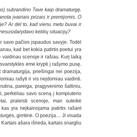
as) subrandino Tave kaip dramaturgę.
ota įvairiais prizais ir premijomis. O
je? Ar dėl to, kad vienu metu buvai ir
, nesusidarydavo keblių situacijų?
ie savo pačios įspaudus savyje. Todėl
Manau, kad bet kokia patirtis poetui yra
vaidinau scenoje ir rašiau. Kurį laiką
 svarstyklės ėmė krypti į rašymo pusę.
t dramaturgija, priešingai nei poezija,
omiau rašyti ir vis neįdomiau vaidinti.
tina, pareiga, pragyvenimo šaltiniu,
ti, perkėliau savo sceną į kompiuterio
tai, praleisti scenoje, man suteikė
, kas yra neįkainojama patirtis rašant
aturgės, gimtinė. O poezija… Ji visada
artais ašara išrieda, kartais snargliu