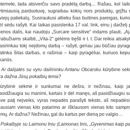
nternete, tada atsiverčiu savo pradėtą darbą… Rašau, kol laik
rtimiausią parduotuvę, sugraibau kokių nors produktų, grįžtu
viejų patiekalų. Susiraukusi atlieku šias buitines pareigas, kur
ėl sėdu rašyti. Kai laikas pasislenka 17 val. link, einu į darželį
ienos dalis, kai naudoju „Surcare sensitive“ indams plauti, „Aja
rabužiams skalbti, „Vita-2“ gėlėms tręšti ir t. t. Dar reikia atsak
asirinkau tokį neįdomų darbą – rašyti, geriau jau būčiau pyr
atinka šitas darbas, o rašiniai – kaip pyragėliai, kuriuos kepu
kanūs.
–
Ar dalijatės su vyru dailininku Antanu Obcarsku kūrybine sėk
ra dažna Jūsų pokalbių tema?
ūrybinė sėkmė ir sunkumai ne dešra, ir nežinau, kaip jai
asidžiaugia su manimi, kartais ir dėl manęs, aš pasidžiaugiu 
ave patį neįveiks, vyras nepadės parašyti teksto, aš nepadėsi
lausiam vienas kito patarimo ar išklausom vienas kito sampr
emų. Ar dažna? Nežinau, gal du kartus per dieną po valgio…
–
Pokalbyje su Laimonu Iniu (Laimonas Inis, „Gyvenimas kaip pau