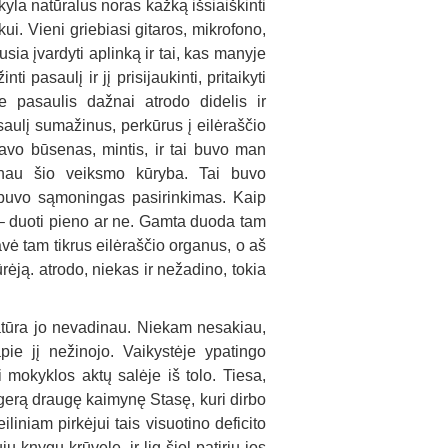
la natūralus noras kažką išsiaiškinti
kui. Vieni griebiasi gitaros, mikrofono,
sia įvardyti aplinką ir tai, kas manyje
 pasaulį ir jį prisijaukinti, pritaikyti
 pasaulis dažnai atrodo didelis ir
aulį sumažinus, perkūrus į eilėraščio
avo būsenas, mintis, ir tai buvo man
inau šio veiksmo kūryba. Tai buvo
nebuvo sąmoningas pasirinkimas. Kaip
ė – duoti pieno ar ne. Gamta duoda tam
avė tam tikrus eilėraščio organus, o aš
rėją. atrodo, niekas ir nežadino, tokia
ratūra jo nevadinau. Niekam nesakiau,
pie jį nežinojo. Vaikystėje ypatingo
mokyklos aktų salėje iš tolo. Tiesa,
erą draugę kaimynę Stasę, kuri dirbo
iniam pirkėjui tais visuotino deficito
knygų krūvelę, ir lig šiol patiriu jos