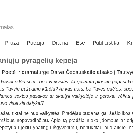
rnalas
Proza
Poezija
Drama
Esė
Publicistika
Kr
niųjų pyragėlių kepėja
Poetė ir dramaturge Daiva Čepauskaitė atsako į Tautvy
–
Rašai eilėraščius nuo vaikystės. Ar galėtum plačiau papasakot
as Tavyje pažadino kūrėją? Ar kas nors, be Tavęs pačios, puose
amos sektos pasakos ar skaityti vaikystėje ir gerokai vėliau 
uvo visai kiti dalykai?
ašau tikrai ne nuo vaikystės. Pradėjau būdama gal šešiolikos ar
mžiaus nepavadinčiau. Apie tą pradžią nieko įdomaus ar ori
epatyriau jokių ypatingų išgyvenimų, nenukritau nuo arklio, n