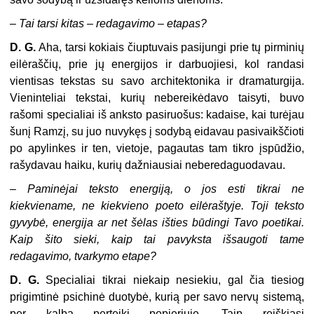
–
Tai tarsi kitas – redagavimo – etapas?
D. G.
Aha, tarsi kokiais čiuptuvais pasijungi prie tų pirminių
eilėraščių, prie jų energijos ir darbuojiesi, kol randasi
vientisas tekstas su savo architektonika ir dramaturgija.
Vieninteliai tekstai, kurių nebereikėdavo taisyti, buvo
rašomi specialiai iš anksto pasiruošus: kadaise, kai turėjau
šunį Ramzį, su juo nuvykęs į sodybą eidavau pasivaikščioti
po apylinkes ir ten, vietoje, pagautas tam tikro įspūdžio,
rašydavau haiku, kurių dažniausiai neberedaguodavau.
–
Paminėjai teksto energiją, o jos esti tikrai ne
kiekviename, ne kiekvieno poeto eilėraštyje. Toji teksto
gyvybė, energija ar net šėlas išties būdingi Tavo poetikai.
Kaip šito sieki, kaip tai pavyksta išsaugoti tame
redagavimo, tvarkymo etape?
D. G.
Specialiai tikrai niekaip nesiekiu, gal čia tiesiog
prigimtinė psichinė duotybė, kurią per savo nervų sistemą,
per kalbą perteiki popieriuje. Taip reiškiasi