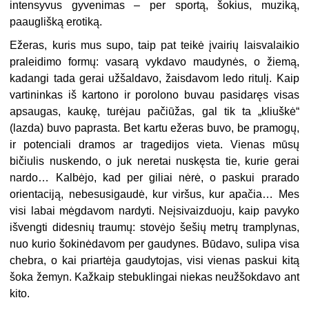
intensyvus gyvenimas – per sportą, šokius, muziką,
paauglišką erotiką.
Ežeras, kuris mus supo, taip pat teikė įvairių laisvalaikio
praleidimo formų: vasarą vykdavo maudynės, o žiemą,
kadangi tada gerai užšaldavo, žaisdavom ledo ritulį. Kaip
vartininkas iš kartono ir porolono buvau pasidaręs visas
apsaugas, kaukę, turėjau pačiūžas, gal tik ta „kliuškė“
(lazda) buvo paprasta. Bet kartu ežeras buvo, be pramogų,
ir potenciali dramos ar tragedijos vieta. Vienas mūsų
bičiulis nuskendo, o juk neretai nuskęsta tie, kurie gerai
nardo… Kalbėjo, kad per giliai nėrė, o paskui prarado
orientaciją, nebesusigaudė, kur viršus, kur apačia… Mes
visi labai mėgdavom nardyti. Neįsivaizduoju, kaip pavyko
išvengti didesnių traumų: stovėjo šešių metrų tramplynas,
nuo kurio šokinėdavom per gaudynes. Būdavo, sulipa visa
chebra, o kai priartėja gaudytojas, visi vienas paskui kitą
šoka žemyn. Kažkaip stebuklingai niekas neužšokdavo ant
kito.