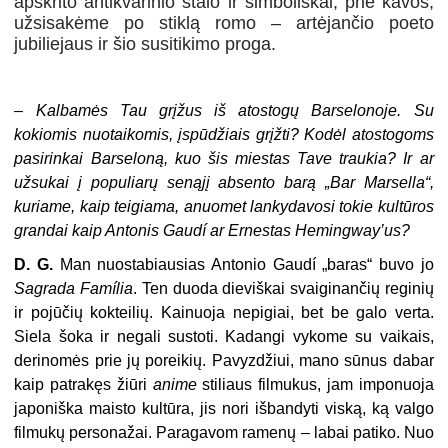
apskrito antikvarinio stalo ir simboliškai, prie kavos,
užsisakėme po stiklą romo – artėjančio poeto
jubiliejaus ir šio susitikimo proga.
–
Kalbamės Tau grįžus iš atostogų Barselonoje. Su
kokiomis nuotaikomis, įspūdžiais grįžti? Kodėl atostogoms
pasirinkai Barseloną, kuo šis miestas Tave traukia? Ir ar
užsukai į populiarų senąjį absento barą „Bar Marsella“,
kuriame, kaip teigiama, anuomet lankydavosi tokie kultūros
grandai kaip Antonis Gaudí ar Ernestas Hemingway’us?
D. G.
Man nuostabiausias Antonio Gaudí „baras“ buvo jo
Sagrada Família
. Ten duoda dieviškai svaiginančių reginių
ir pojūčių kokteilių. Kainuoja nepigiai, bet be galo verta.
Siela šoka ir negali sustoti. Kadangi vykome su vaikais,
derinomės prie jų poreikių. Pavyzdžiui, mano sūnus dabar
kaip patrakęs žiūri
anime
stiliaus filmukus, jam imponuoja
japoniška maisto kultūra, jis nori išbandyti viską, ką valgo
filmukų personažai. Paragavom ramenų – labai patiko. Nuo