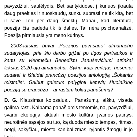
pavyzdžiui, saulėlydis. Bet santykiuose, į kuriuos įkrauta
daug praeities ir nuoskaudų, sunku suprasti ne tik kitą, bet
ir save. Ten per daug šmėklų. Manau, kad literatūra,
poezija čia padeda tik iš dalies. Tai nėra psichoanalizė.
Poezija pirmiausia yra meno kūrinys.
–
2003-iaisiais buvai „Poezijos pavasario“ almanacho
sudarytojas, prie šio darbo grįžai po ilgos pertraukos ir
kartu su vienmečiu Benediktu Januševičiumi atrinkai
tekstus 2020-ųjų almanachui. Sykiu, kaip vertėjas, neseniai
sudarei ir išleidai prancūzų poezijos antologiją „Šokantis
mistralis“. Galbūt galėtum palyginti lietuvių šiuolaikinę
poeziją su prancūzų – ar rastum kokių panašumų?
D. G.
Klausimas kolosalus… Panašumų, aišku, visada
galima rasti. Kalbama panašiomis temomis, na, pavyzdžiui,
svarbi ekologija, aktuali miesto kultūra: įvairios patirtys,
neurotinės sąsajos su tuo, ką duoda miesto tempas, ritmas,
netgi, sakyčiau, miesto kanibalizmas, ryjantis žmogų ir jo
laiką…