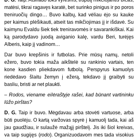
matėsi, tikrai ragavęs karatė, bet surinko pinigus ir po poros
treniruočių dingo… Buvo kalbų, kad vėliau ėjo su kauke
per kaimus plėšikauti, atseit tas mikčiojimas jį ir išdavė. Su
kaimynu Evaldu šiek tiek treniravomės ir savarankiškai. Kai
ką parodydavo juodą aviganio kalę, vardu Beri, turėjęs
Alberis, kaip jį vadinom…
Dar buvo krepšinis ir futbolas. Prie mūsų namų, netoli
ežero, buvo tokia maža aikštelė su rankinio vartais, ten
kone kasdien pliekdavom futbolą. Perspyrus kamuolys
riedėdavo šlaitu žemyn į ežerą, tekdavo jį graibyti su
basliu, bristi ar net plaukti.
–
Rodos, viename eilėraštyje rašei, kad būnant vartininku
lūžo pirštas?
D. G.
Taip ir buvo. Mėgdavau arba stovėti vartuose, arba
būti puolėju. O kartą varžovas spyrė į kamuolį tada, kai aš
jau gaudžiau, ir sulaužė mažąjį pirštelį. Jis iki šiol kreivas,
va taip sugijęs (
rodo
). Organizuodavom mes tada visokius