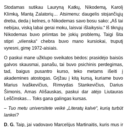
Stodamas sutikau Lauryną Katkų, Nikodemą, Karolį
Klimką, Mantą Zalatorių… Atsimenu: daugelis stojančiųjų
dreba, deda į kelnes, o Nikodemas savo bosu sako: „Aš tai
nebijau, viską labai gerai moku, laisvai išlaikysiu.“ Iš tikrųjų
Nikodemas buvo priimtas be jokių problemų. Taigi šita
stipri „vilenska“ chebra buvo mano kursiokai, truputį
vyresni, gimę 1972-aisiais.
O paskui mane užklupo sveikatos bėdos: prasidėjo baisūs
galvos skausmai, panašu, tai buvo psichinis perdegimas,
tad, baigus pusantro kurso, teko metams išeiti į
akademines atostogas. Grįžau į kitą kursą, kuriame buvo
Marius Ivaškevičius, Rimvydas Stankevičius, Darius
Šimonis, Arnas Ališauskas, paskui dar atėjo Liutauras
Leščinskas… Toks gana galingas kursas.
–
Tuo metu universitete veikė „Literatų kalvė“, kurią turbūt
lankei?
D. G.
Taip, jai vadovavo Marcelijus Martinaitis, kuris mus ir