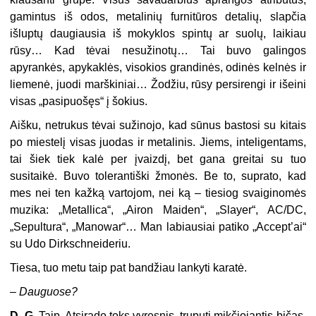
gamintus iš odos, metalinių furnitūros detalių, slapčia
išluptų daugiausia iš mokyklos spintų ar suolų, laikiau
rūsy… Kad tėvai nesužinotų… Tai buvo galingos
apyrankės, apykaklės, visokios grandinės, odinės kelnės ir
liemenė, juodi marškiniai… Žodžiu, rūsy persirengi ir išeini
visas „pasipuošęs“ į šokius.
Aišku, netrukus tėvai sužinojo, kad sūnus bastosi su kitais
po miestelį visas juodas ir metalinis. Jiems, inteligentams,
tai šiek tiek kalė per įvaizdį, bet gana greitai su tuo
susitaikė. Buvo tolerantiški žmonės. Be to, suprato, kad
mes nei ten kažką vartojom, nei ką – tiesiog svaiginomės
muzika: „Metallica“, „Airon Maiden“, „Slayer“, AC/DC,
„Sepultura“, „Manowar“… Man labiausiai patiko „Accept’ai“
su Udo Dirkschneideriu.
Tiesa, tuo metu taip pat bandžiau lankyti karatė.
–
Dauguose?
D. G.
Taip. Atsirado toks vyresnis, truputį mikčiojantis bičas,