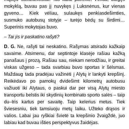
mokyklą, buvau pas jį nuvykęs į Luksnėnus, kur vienas
gyveno… Kiek vėliau, sulaukęs penkiasdešimties,
susmuko autobusų stotyje – turėjo bėdų su širdimi…
Superinis mokytojas buvo.
–
Tai jis ir paskatino rašyti?
D. G.
Ne, rašyti tai neskatino. Rašymas atsirado kažkaip
savaime. Atsimenu, dar septintoje klasėje rašiau kažką
panašaus į prozą. Rašiau sau, niekam nerodžiau, ir greitai
viskas užgeso – tada svarbiau buvo sportas ir šėlsmas.
Maždaug tada pradėjau važinėti į Alytų ir lankyti krepšinį.
Reikėdavo po pamokų dvidešimt kilometrų autobusu
važiuoti iki Alytaus, o paskui dar per visą Alytų miesto
transportu belstis iki skydinių kombinato sporto salės – taip
du–tris kartus per savaitę. Taip kelerius metus. Tiek
šviesesniu, tiek tamsiuoju metų laiku. Užteko drąsos ir
valios. Labai jau ryškiai švietė ta krepšinio žvaigždė, juo
labiau kad buvau išties perspektyvus žaidėjas.