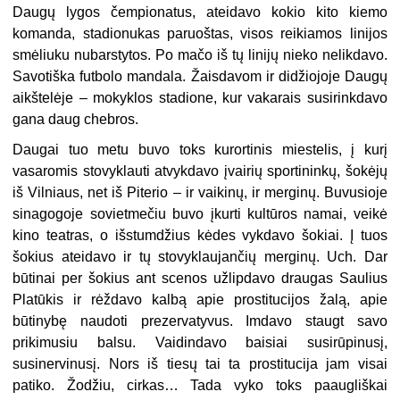
Daugų lygos čempionatus, ateidavo kokio kito kiemo
komanda, stadionukas paruoštas, visos reikiamos linijos
smėliuku nubarstytos. Po mačo iš tų linijų nieko nelikdavo.
Savotiška futbolo mandala. Žaisdavom ir didžiojoje Daugų
aikštelėje – mokyklos stadione, kur vakarais susirinkdavo
gana daug chebros.
Daugai tuo metu buvo toks kurortinis miestelis, į kurį
vasaromis stovyklauti atvykdavo įvairių sportininkų, šokėjų
iš Vilniaus, net iš Piterio – ir vaikinų, ir merginų. Buvusioje
sinagogoje sovietmečiu buvo įkurti kultūros namai, veikė
kino teatras, o išstumdžius kėdes vykdavo šokiai. Į tuos
šokius ateidavo ir tų stovyklaujančių merginų. Uch. Dar
būtinai per šokius ant scenos užlipdavo draugas Saulius
Platūkis ir rėždavo kalbą apie prostitucijos žalą, apie
būtinybę naudoti prezervatyvus. Imdavo staugt savo
prikimusiu balsu. Vaidindavo baisiai susirūpinusį,
susinervinusį. Nors iš tiesų tai ta prostitucija jam visai
patiko. Žodžiu, cirkas… Tada vyko toks paaugliškai