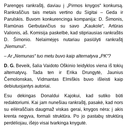
Parengęs rankraštį, daviau į „Pirmos knygos“ konkursą.
Rankraščius tais metais vertino du Sigitai – Geda ir
Parulskis. Buvom konkurencinga kompanija: D. Šimonis,
Ramūnas Gerbutavičius su savo „Kaukole“, Artūras
Valionis, aš. Komisija paskelbė, kad stipriausias rankraštis
D. Šimonio. Nelaimėjęs nutariau pasiūlyti rankraštį
„Nemunui“.
–
Ar „Nemunas“ tuo metu buvo kaip alternatyva „PK“?
D. G.
Beveik, šalia Vaidoto Oškinio leidyklos viena iš tokių
alternatyvų. Tada ten ir Erika Drungytė, Jaunius
Čemolonskas, Vidmantas Elmiškis buvo išleisti kaip
debiutuojantys autoriai.
Esu dėkingas Donaldui Kajokui, kad sutiko būti
redaktoriumi. Kai jam nunešiau rankraštį, pasakė, kad nors
su eilėraščiais daugmaž viskas gerai, knygos nėra: į akis
krenta negyva, formali struktūra. Po jo pastabų struktūrą
perdėliojau, išėjo visai tvarkinga knygutė.