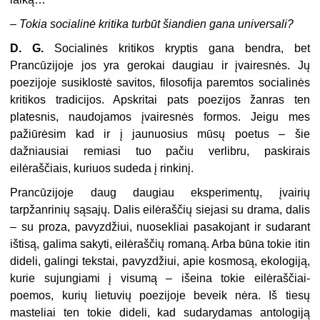
–
Tokia socialinė kritika turbūt šiandien gana universali?
D. G.
Socialinės kritikos kryptis gana bendra, bet
Prancūzijoje jos yra gerokai daugiau ir įvairesnės. Jų
poezijoje susiklostė savitos, filosofija paremtos socialinės
kritikos tradicijos. Apskritai pats poezijos žanras ten
platesnis, naudojamos įvairesnės formos. Jeigu mes
pažiūrėsim kad ir į jaunuosius mūsų poetus – šie
dažniausiai remiasi tuo pačiu verlibru, paskirais
eilėraščiais, kuriuos sudeda į rinkinį.
Prancūzijoje daug daugiau eksperimentų, įvairių
tarpžanrinių sąsajų. Dalis eilėraščių siejasi su drama, dalis
– su proza, pavyzdžiui, nuosekliai pasakojant ir sudarant
ištisą, galima sakyti, eilėraščių romaną. Arba būna tokie itin
dideli, galingi tekstai, pavyzdžiui, apie kosmosą, ekologiją,
kurie sujungiami į visumą – išeina tokie eilėraščiai-
poemos, kurių lietuvių poezijoje beveik nėra. Iš tiesų
masteliai ten tokie dideli, kad sudarydamas antologiją