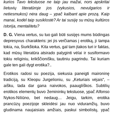
kurios Tavo tekstuose ne taip jau mažai, nors apskritai
lietuvių literatūroje jos (vykusios, nevulgarios ir
netiesmukos) nėra daug – ypač kalbant apie prozą. Kaip
manai, kodėl taip susiklostė? Ar tai susiję su mūsų kultūros
istorija, mentalitetu?
D. G.
Viena vertus, su tuo gali būti susijęs mums būdingas
depresyvus charakteris: jei jis verčiamas į erotiką, ji tampa
tokia, na, šiurkštoka. Kita vertus, gal tam įtakos turi ir faktas,
kad mūsų literatūra atsirado palyginti vėlai ir susiformavo
tokiu religiniu, krikščionišku, tautiniu pagrindu. Tai kuriam
gale ten gali dygt erotika?..
Erotikos radosi su poezija, siekusia paneigti maironinę
tradiciją, su Kleopu Jurgelioniu, su „Keturiais vėjais“, –
aišku, tada dar gana naivokos, paaugliškos. Subtilių
erotikos elementų buvo žemininkų tekstuose, ypač Alfonso
Nykos-Niliūno, bet nedaug… Jeigu, tarkim, erotika
prancūzų poezijoje skleidėsi jau nuo viduramžių, buvo
gludinama naujaisiais amžiais, paskui simbolistų, ypač