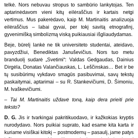
telkė. Nors nebuvau stropus to sambūrio lankytojas. Ten
aptarinėdavom vieni kitų eilėraščius ir kartais netgi
vertimus. Mus pakerėdavo, kaip M. Martinaitis analizuoja
eilėraščius – labai gyvai, per tokį savitą etnografinį,
gyvenimišką simbolizmą viską puikiausiai išgliaudydamas.
Beje, būrelį lankė ne tik universiteto studentai, ateidavo,
pavyzdžiui, Benediktas Januševičius. Nors tuo metu
branduolį sudarė „Svetimi“: Valdas Gedgaudas, Dainius
Dirgėla, Donatas Valančiauskas, L. Leščinskas… Bet ir be
tų susibūrimų vykdavo smagūs pasibuvimai, savų tekstų
paskaitymai, aptarimai – su R. Stankevičiumi, D. Šimoniu,
M. Ivaškevičiumi.
–
Tai M. Martinaitis uždavė toną, kaip dera prieiti prie
teksto?
D. G.
Jis ir tvarkingai pakritikuodavo, ir kažkokias kryptis
nurodydavo. Nors puikiai suprato, kad esame kita karta ir
kuriame visiškai kitokį – postmodernų – pasaulį, jame patys