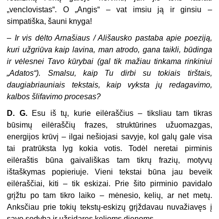
„venclovistas“. O „Angis“ – vat imsiu ją ir ginsiu –
simpatiška, šauni knyga!
–
Ir vis dėlto Arnašiaus / Ališausko pastaba apie poeziją,
kuri užgriūva kaip lavina, man atrodo, gana taikli, būdinga
ir vėlesnei Tavo kūrybai (gal tik mažiau tinkama rinkiniui
„Adatos“). Smalsu, kaip Tu dirbi su tokiais tirštais,
daugiabriauniais tekstais, kaip vyksta jų redagavimo,
kalbos šlifavimo procesas?
D. G.
Esu iš tų, kurie eilėraščius – tiksliau tam tikras
būsimų eilėraščių frazes, struktūrines užuomazgas,
energijos krūvį – ilgai nešiojasi savyje, kol galų gale visa
tai pratrūksta lyg kokia votis. Todėl neretai pirminis
eilėraštis būna gaivališkas tam tikrų frazių, motyvų
ištaškymas popieriuje. Vieni tekstai būna jau beveik
eilėraščiai, kiti – tik eskizai. Prie šito pirminio pavidalo
grįžtu po tam tikro laiko – mėnesio, kelių, ar net metų.
Anksčiau prie tokių tekstų-eskizų grįždavau nuvažiavęs į
savo sodybą ir užsidaręs kelioms dienoms.