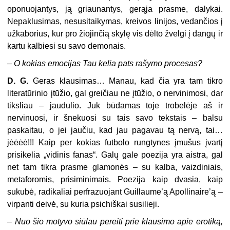
oponuojantys, ją griaunantys, gerąja prasme, dalykai.
Nepaklusimas, nesusitaikymas, kreivos linijos, vedančios į
užkaborius, kur pro žiojinčią skylę vis dėlto žvelgi į dangų ir
kartu kalbiesi su savo demonais.
–
O kokias emocijas Tau kelia pats rašymo procesas?
D. G.
Geras klausimas… Manau, kad čia yra tam tikro
literatūrinio įtūžio, gal greičiau ne įtūžio, o nervinimosi, dar
tiksliau – jaudulio. Juk būdamas toje trobelėje aš ir
nervinuosi, ir šnekuosi su tais savo tekstais – balsu
paskaitau, o jei jaučiu, kad jau pagavau tą nervą, tai…
jėėėė!!! Kaip per kokias futbolo rungtynes įmušus įvartį
prisikelia „vidinis fanas“. Galų gale poezija yra aistra, gal
net tam tikra prasme glamonės – su kalba, vaizdiniais,
metaforomis, prisiminimais. Poezija kaip dvasia, kaip
sukubė, radikaliai perfrazuojant Guillaume’ą Apollinaire’ą –
virpanti deivė, su kuria psichiškai susilieji.
–
Nuo šio motyvo siūlau pereiti prie klausimo apie erotiką,