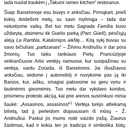
tada nuolat traukėm į „Takumi ramen kitchen“ restoranus.
Šiaip Barselonoje esu buvęs ir anksčiau. Pirmąkart, prieš
kokių dvidešimt metų, su savo mylimąja – tada dar
neturėjome vaikų. Bet tuo metu
Sagrada Família
buvo
uždaryta, atsimenu tik Guelio parką (
Parc Güell
), pėsčiųjų
alėją
La Rambla
, Katalonijos aikštę… Kitą sykį buvau su
savo bičiuliais „partizanais“ – Žilvinu Andriušiu ir dar pora
žmonių. Tuo laiku lankiausi Pietų Prancūzijoje
veikiančiuose Arlio vertėjų namuose, kur susipažinau su
vertėja, vardu Zoraida, iš Barselonos. Jai išvažiavus
anksčiau, sėdome į automobilį ir nuvykome pas ją iki
Barsos, kur, aišku, smagiai pabuvome su geru vynu ir
tautinėmis giesmėmis. Tuo metu dar vykdavo koridos,
prisimenu protesto akciją, kai prie arenos susirinkusi minia
1
šaukė: „Assasinos, assasinos!“
Vertėja turėjo atliekamą
bilietą, tad jį perleidom drąsiausiam iš mūsų – Ž.
Andriušiui. Paskui jis mums rodė vaizdo įrašą. Žiaurus
žaidimas, kad ir kokia ten jo tradicija ir simbolika būtų.