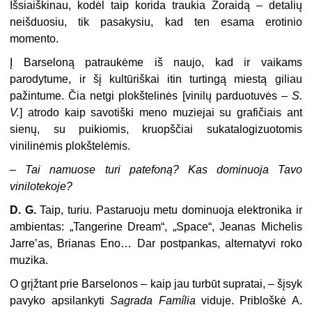
Išsiaiškinau, kodėl taip korida traukia Zoraidą – detalių
neišduosiu, tik pasakysiu, kad ten esama erotinio
momento.
Į Barseloną patraukėme iš naujo, kad ir vaikams
parodytume, ir šį kultūriškai itin turtingą miestą giliau
pažintume. Čia netgi plokštelinės [vinilų parduotuvės –
S.
V.
] atrodo kaip savotiški meno muziejai su grafičiais ant
sienų, su puikiomis, kruopščiai sukatalogizuotomis
vinilinėmis plokštelėmis.
–
Tai namuose turi patefoną? Kas dominuoja Tavo
vinilotekoje?
D. G.
Taip, turiu. Pastaruoju metu dominuoja elektronika ir
ambientas: „Tangerine Dream“, „Space“, Jeanas Michelis
Jarre’as, Brianas Eno… Dar postpankas, alternatyvi roko
muzika.
O grįžtant prie Barselonos – kaip jau turbūt supratai, – šįsyk
pavyko apsilankyti
Sagrada Família
viduje. Pribloškė A.