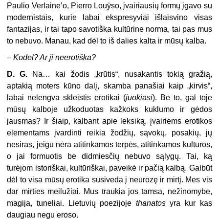
Paulio Verlaine’o, Pierro Louÿso, įvairiausių formų įgavo su
modernistais, kurie labai ekspresyviai išlaisvino visas
fantazijas, ir tai tapo savotiška kultūrine norma, tai pas mus
to nebuvo. Manau, kad dėl to iš dalies kalta ir mūsų kalba.
–
Kodėl? Ar ji neerotiška?
D. G.
Na… kai žodis „krūtis“, nusakantis tokią gražią,
aptakią moters kūno dalį, skamba panašiai kaip „kirvis“,
labai nelengva skleistis erotikai (
juokiasi
). Be to, gal toje
mūsų kalboje užkoduotas kažkoks kuklumo ir gėdos
jausmas? Ir šiaip, kalbant apie leksiką, įvairiems erotikos
elementams įvardinti reikia žodžių, sąvokų, posakių, jų
nesiras, jeigu nėra atitinkamos terpės, atitinkamos kultūros,
o jai formuotis be didmiesčių nebuvo sąlygų. Tai, ką
turėjom istoriškai, kultūriškai, paveikė ir pačią kalbą. Galbūt
dėl to visa mūsų erotika susiveda į neurozę ir mirtį. Mes vis
dar mirties meilužiai. Mus traukia jos tamsa, nežinomybė,
magija, tuneliai. Lietuvių poezijoje
thanatos
yra kur kas
daugiau negu eroso.