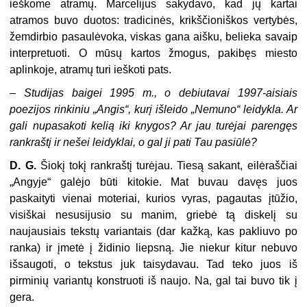
ieškome atramų. Marcelijus sakydavo, kad jų kartai
atramos buvo duotos: tradicinės, krikščioniškos vertybės,
žemdirbio pasaulėvoka, viskas gana aišku, belieka savaip
interpretuoti. O mūsų kartos žmogus, pakibęs miesto
aplinkoje, atramų turi ieškoti pats.
–
Studijas baigei 1995 m., o debiutavai 1997-aisiais
poezijos rinkiniu „Angis“, kurį išleido „Nemuno“ leidykla. Ar
gali nupasakoti kelią iki knygos? Ar jau turėjai parengęs
rankraštį ir nešei leidyklai, o gal ji pati Tau pasiūlė?
D. G.
Šiokį tokį rankraštį turėjau. Tiesą sakant, eilėraščiai
„Angyje“ galėjo būti kitokie. Mat buvau davęs juos
paskaityti vienai moteriai, kurios vyras, pagautas įtūžio,
visiškai nesusijusio su manim, griebė tą diskelį su
naujausiais tekstų variantais (dar kažką, kas pakliuvo po
ranka) ir įmetė į židinio liepsną. Jie niekur kitur nebuvo
išsaugoti, o tekstus juk taisydavau. Tad teko juos iš
pirminių variantų konstruoti iš naujo. Na, gal tai buvo tik į
gera.