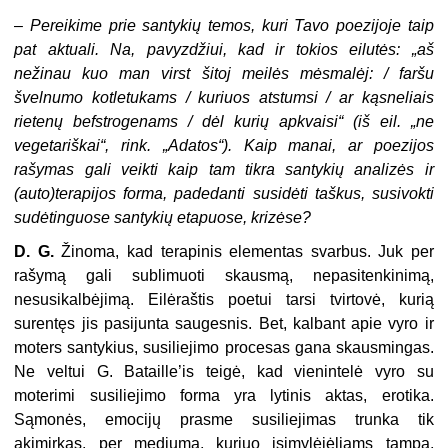
–
Pereikime prie santykių temos, kuri Tavo poezijoje taip
pat aktuali. Na, pavyzdžiui, kad ir tokios eilutės: „aš
nežinau kuo man virst šitoj meilės mėsmalėj: / faršu
švelnumo kotletukams / kuriuos atstumsi / ar kąsneliais
rietenų befstrogenams / dėl kurių apkvaisi“ (iš eil. „ne
vegetariškai“, rink. „Adatos“). Kaip manai, ar poezijos
rašymas gali veikti kaip tam tikra santykių analizės ir
(auto)terapijos forma, padedanti susidėti taškus, susivokti
sudėtinguose santykių etapuose, krizėse?
D. G.
Žinoma, kad terapinis elementas svarbus. Juk per
rašymą gali sublimuoti skausmą, nepasitenkinimą,
nesusikalbėjimą. Eilėraštis poetui tarsi tvirtovė, kurią
surentęs jis pasijunta saugesnis. Bet, kalbant apie vyro ir
moters santykius, susiliejimo procesas gana skausmingas.
Ne veltui G. Bataille’is teigė, kad vienintelė vyro su
moterimi susiliejimo forma yra lytinis aktas, erotika.
Sąmonės, emocijų prasme susiliejimas trunka tik
akimirkas, per mediumą, kuriuo įsimylėjėliams tampa,