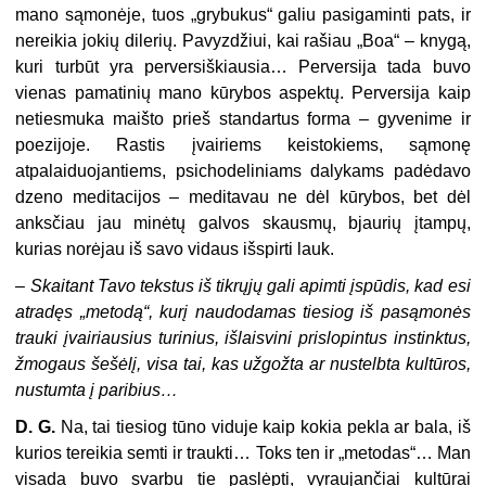
mano sąmonėje, tuos „grybukus“ galiu pasigaminti pats, ir
nereikia jokių dilerių. Pavyzdžiui, kai rašiau „Boa“ – knygą,
kuri turbūt yra perversiškiausia… Perversija tada buvo
vienas pamatinių mano kūrybos aspektų. Perversija kaip
netiesmuka maišto prieš standartus forma – gyvenime ir
poezijoje. Rastis įvairiems keistokiems, sąmonę
atpalaiduojantiems, psichodeliniams dalykams padėdavo
dzeno meditacijos – meditavau ne dėl kūrybos, bet dėl
anksčiau jau minėtų galvos skausmų, bjaurių įtampų,
kurias norėjau iš savo vidaus išspirti lauk.
–
Skaitant Tavo tekstus iš tikrųjų gali apimti įspūdis, kad esi
atradęs „metodą“, kurį naudodamas tiesiog iš pasąmonės
trauki įvairiausius turinius, išlaisvini prislopintus instinktus,
žmogaus šešėlį, visa tai, kas užgožta ar nustelbta kultūros,
nustumta į paribius…
D. G.
Na, tai tiesiog tūno viduje kaip kokia pekla ar bala, iš
kurios tereikia semti ir traukti… Toks ten ir „metodas“… Man
visada buvo svarbu tie paslėpti, vyraujančiai kultūrai