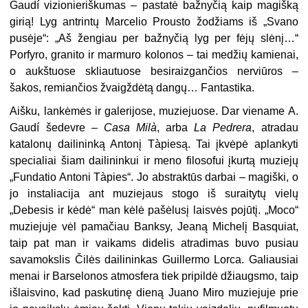
Gaudí vizionieriškumas – pastatė bažnyčią kaip magišką
girią! Lyg antrintų Marcelio Prousto žodžiams iš „Svano
pusėje“: „Aš žengiau per bažnyčią lyg per fėjų slėnį…“
Porfyro, granito ir marmuro kolonos – tai medžių kamienai,
o aukštuose skliautuose besiraizgančios nerviūros –
šakos, remiančios žvaigždėtą dangų… Fantastika.
Aišku, lankėmės ir galerijose, muziejuose. Dar viename A.
Gaudí šedevre –
Casa Milà
, arba
La Pedrera
, atradau
katalonų dailininką Antonį Tàpiesą. Tai įkvėpė aplankyti
specialiai šiam dailininkui ir meno filosofui įkurtą muziejų
„Fundatio Antoni Tàpies“. Jo abstraktūs darbai – magiški, o
jo instaliacija ant muziejaus stogo iš suraitytų vielų
„Debesis ir kėdė“ man kėlė pašėlusį laisvės pojūtį. „Moco“
muziejuje vėl pamačiau Banksy, Jeaną Michelį Basquiat,
taip pat man ir vaikams didelis atradimas buvo pusiau
savamokslis Čilės dailininkas Guillermo Lorca. Galiausiai
menai ir Barselonos atmosfera tiek pripildė džiaugsmo, taip
išlaisvino, kad paskutinę dieną Juano Miro muziejuje prie