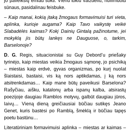
jo paveikslų ėmiau šokti. Vienu tokiu vaizdeliu, nufilmuotu
sūnaus, pasidalinau feisbuke.
–
Kaip manai, kokią įtaką žmogaus formavimuisi turi vieta,
aplinka, kurioje augama? Kaip Tavo vaikystę veikė
Slabadėlės kaimas? Kokį Dainių Gintalą pažinotume, jei
mokyklą jis būtų lankęs ne Dauguose, o, tarkim,
Barselonoje?
D. G.
Regis, situacionistai su Guy Debord’u priešaky
tyrinėjo, kaip miestas veikia žmogaus sąmonę, jo psichiką
– miestas kaip erdvė, gyvas organizmas, po kurį nuolat
šlaistaisi, bastaisi, vis ką nors aptikdamas, į ką nors
atsitrenkdamas… Kaip mane būtų paveikusi Barselona?
Rašyčiau, aišku, katalonų arba ispanų kalba, atsirastų
poezijoje daugiau Ramblos motyvų, galbūt daugiau jūros,
laivų… Vieną dieną greičiausiai būčiau sutikęs Jeano
Genet, kuris bastėsi po Ramblą, šmėklą ir būčiau tapęs
poetu bastūnu…
Literatūriniam formavimuisi aplinka – miestas ar kaimas –