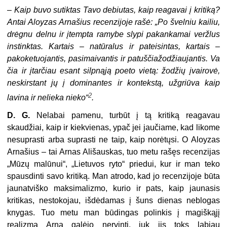
–
Kaip buvo sutiktas Tavo debiutas, kaip reagavai į kritiką?
Antai Aloyzas Arnašius recenzijoje rašė: „Po švelniu kailiu,
drėgnu delnu ir įtempta ramybe slypi pakankamai veržlus
instinktas. Kartais – natūralus ir pateisintas, kartais –
pakoketuojantis, pasimaivantis ir patuščiažodžiaujantis. Va
čia ir įtarčiau esant silpnąją poeto vietą: žodžių įvairovė,
neskirstant jų į dominantes ir kontekstą, užgriūva kaip
2
lavina ir nelieka nieko“
.
D. G.
Nelabai pamenu, turbūt į tą kritiką reagavau
skaudžiai, kaip ir kiekvienas, ypač jei jaučiame, kad likome
nesuprasti arba suprasti ne taip, kaip norėtųsi. O Aloyzas
Arnašius – tai Arnas Ališauskas, tuo metu rašęs recenzijas
„Mūzų malūnui“, „Lietuvos ryto“ priedui, kur ir man teko
spausdinti savo kritiką. Man atrodo, kad jo recenzijoje būta
jaunatviško maksimalizmo, kurio ir pats, kaip jaunasis
kritikas, nestokojau, išdėdamas į šuns dienas neblogas
knygas. Tuo metu man būdingas polinkis į magiškąjį
realizmą Arną galėjo nervinti, juk jis toks labiau