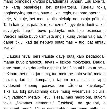
mano pirmosios knygos pavadinimas „Angis“. Esu apie tai
ne kartą pasakojęs, bet pasikartosiu. Turėjau tokią
pogimdyvinę traumą, buvo atlikta, regis, net pora operacijų,
beje, Vilniuje, bet mentikaulis niekaip nenustojo pūliuoti.
Tada kaimynas patarė: reikia užmušti gyvatę ir duoti vaikui
suvalgyti. Taip ir buvo padaryta: netoliese esančiame
Varčios miške buvo užmušta angis, kurią vėliau valgiau. Ir
dabar tikiu, kad tai nebuvo sutapimas – tuoj pat ėmiau
sveikti!
Į Daugus tėvai persikraustė gavę butą kaip pedagogai:
mama buvo prancūzų, tėvas – fizikos mokytojas. Daugai
darė man įtaką daugeliu aspektų. Maištas tai buvo ar ne –
nežinau, bet mus, jaunimą, tuo metu be galo veikė metalo
muzika, tad su kompanija tapom metalistais ir apie
dvidešimt žmonių pasivadinom „Šėtono kavalerija“.
Tiksliau, tokį pavadinimą davė mūsų vyresnysis bičiulis,
kurį vadinom Metalo Tėvu. Tiesa, mes negrojom, buvom
tokie „šokantys elementai“ (
juokiasi
), ne grojanti, o
klausanti grupė. Visus savadarbius aprangos atributus,