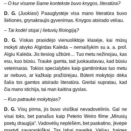
–
O kur visame šiame kontekste buvo knygos, literatūra?
D. G.
(
Juokiasi
) Paauglystėje visa mano literatūra buvo
šėlionės, grynakraujis gyvenimas. Knygos atsirado vėliau.
–
Tai kodėl stojai į lietuvių filologiją?
D. G.
Viskas prasidėjo vienuoliktoje klasėje, kai mūsų
mokyti atvyko Algirdas Kalėda – nemaišykim su a. a. prof.
Algiu Kalėda. Jis tiesiog užbūrė… Tuo metu nežinojau, kas
esu, kuo būsiu. Traukė gamta, tad juokaudavau, kad būsiu
veterinaras. Tokios specialybės kaip gamtininkas tuo metu
ar nebuvo, ar kažkaip pražiūrėjau. Būtent mokytojo dėka
šalia tos gamtos atsirado literatūra. Greitai supratau, kad
čia mano stichija, tai man kaitina gyslas.
–
Kuo patraukė mokytojas?
D. G.
Visų pirma, jis buvo visiškai nevadovėlinis. Gal ne
visai toks, bet panašus kaip Peterio Weiro filme „Mirusių
poetų draugija“. Vadovėlių neplėšėm, bet paskatino, įkvėpė
mąstyti savarankiškai. Tas labai paveikė. Vėliau, baigęs