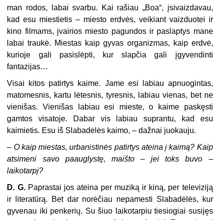
man rodos, labai svarbu. Kai rašiau „Boa“, įsivaizdavau,
kad esu miestietis – miesto erdvės, veikiant vaizduotei ir
kino filmams, įvairios miesto pagundos ir paslaptys mane
labai traukė. Miestas kaip gyvas organizmas, kaip erdvė,
kurioje gali pasislėpti, kur slapčia gali įgyvendinti
fantazijas…
Visai kitos patirtys kaime. Jame esi labiau apnuogintas,
matomesnis, kartu lėtesnis, tyresnis, labiau vienas, bet ne
vienišas. Vienišas labiau esi mieste, o kaime paskęsti
gamtos visatoje. Dabar vis labiau suprantu, kad esu
kaimietis. Esu iš Slabadėlės kaimo, – dažnai juokauju.
–
O kaip miestas, urbanistinės patirtys ateina į kaimą? Kaip
atsimeni savo paauglystę, maišto – jei toks buvo –
laikotarpį?
D. G.
Paprastai jos ateina per muziką ir kiną, per televiziją
ir literatūrą. Bet dar norėčiau nepamesti Slabadėlės, kur
gyvenau iki penkerių. Su šiuo laikotarpiu tiesiogiai susijęs