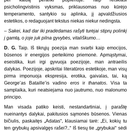
psicholingvistinis vyksmas, priklausomas nuo kūrėjo
temperamento, santykio su aplinka, jį apvaldžiusios
estetikos, o redaguojant tekstus niekas niekur nedingsta.
–
Sakei, kad dar iki pradėdamas rašyti turėjai stiprų polinkį
į gamtą, o joje juk pilna gyvybės, vitališkumo…
D. G.
Taip. Iš tikrųjų poezija man svarbi kaip emocijos,
būsenos ir energijos perteikimo priemonė. Apmąstymai,
eseistika, kuri irgi gyvuoja poezijoje, man antraeilis
dalykas. Poezijoje, apskritai literatūros estetikoje, man visų
pirma imponuoja ekspresija, erotika, gaivalas, tai, ką
George’as Bataille’is vadino
eros
ir
thanatos
. Visa ta
samplaika, kuri neatsiejama nuo jautrumo, nuo malonumo
principo.
Man visada patiko keisti, nestandartiniai, į paraštę
nueinantys dalykai, pakitusios sąmonės būsenos. Vienas
bičiulis, paskaitęs „Adatas“, klausiamai tarė: „Ei, kokių tu
ten grybukų apsivalgęs rašei?..“ Iš tiesų tie „grybukai“ sėdi