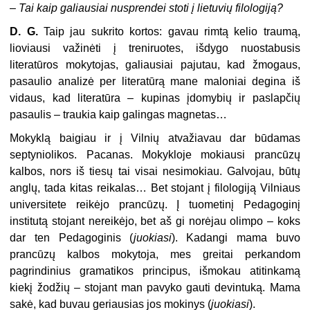
–
Tai kaip galiausiai nusprendei stoti į lietuvių filologiją?
D. G.
Taip jau sukrito kortos: gavau rimtą kelio traumą,
lioviausi važinėti į treniruotes, išdygo nuostabusis
literatūros mokytojas, galiausiai pajutau, kad žmogaus,
pasaulio analizė per literatūrą mane maloniai degina iš
vidaus, kad literatūra – kupinas įdomybių ir paslapčių
pasaulis – traukia kaip galingas magnetas…
Mokyklą baigiau ir į Vilnių atvažiavau dar būdamas
septyniolikos. Pacanas. Mokykloje mokiausi prancūzų
kalbos, nors iš tiesų tai visai nesimokiau. Galvojau, būtų
anglų, tada kitas reikalas… Bet stojant į filologiją Vilniaus
universitete reikėjo prancūzų. Į tuometinį Pedagoginį
institutą stojant nereikėjo, bet aš gi norėjau olimpo – koks
dar ten Pedagoginis (
juokiasi
). Kadangi mama buvo
prancūzų kalbos mokytoja, mes greitai perkandom
pagrindinius gramatikos principus, išmokau atitinkamą
kiekį žodžių – stojant man pavyko gauti devintuką. Mama
sakė, kad buvau geriausias jos mokinys (
juokiasi
).