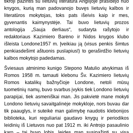
tikroji pažintis su lietuvių literatūra Anglijoje prasidėjo nuo
knygos, kurią man padovanojo buvęs lietuvių kalbos ir
literatūros mokytojas, toks pats išeivis kaip ir mes,
gyvenantis kaimynystėje. Tai buvo lietuvių prozos
antologija „Sauja derliaus“, sudaryta rašytojo ir
redaktoriaus Kazimiero Barėno ir Nidos knygos klubo
išleista Londone1957 m. Įveikiau ją (visus penkis šimtus
penkiasdešimt aštuonis puslapius!) to geraširdžio lietuvių
kalbos mokytojo padedamas.
Šviesaus atminimo kunigo Stepono Matulio atvykimas iš
Romos 1958 m. tarnauti klebonu Šv. Kazimiero lietuvių
Romos katalikų bažnyčioje Londone, netoli mūsų
tuometinių namų, buvo svarbus įvykis tiek Londono lietuvių
parapijai, tiek asmeniškai man. Jis pakvietė mane mokyti
Londono lietuvių savaitgalinėje mokykloje, nors buvau dar
tik paauglys, ir suteikė man galimybę naudotis klebonijos
biblioteka, kuri reguliariai gaudavo knygų ir periodikos
leidinių iš Lietuvos nuo pat 1912 m. iki Antrojo pasaulinio
karo – tai buvo lobis, leidęs man susipažinti su visa