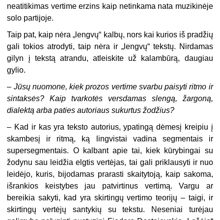
neatitikimas vertime erzins kaip netinkama nata muzikinėje
solo partijoje.
Taip pat, kaip nėra „lengvų“ kalbų, nors kai kurios iš pradžių
gali tokios atrodyti, taip nėra ir „lengvų“ tekstų. Nirdamas
gilyn į tekstą atrandu, atleiskite už kalambūrą, daugiau
gylio.
–
Jūsų nuomone, kiek prozos vertime svarbu paisyti ritmo ir
sintaksės? Kaip tvarkotės versdamas slengą, žargoną,
dialektą arba paties autoriaus sukurtus žodžius?
–
Kad ir kas yra teksto autorius, ypatingą dėmesį kreipiu į
skambesį ir ritmą, ką lingvistai vadina segmentais ir
supersegmentais. O kalbant apie tai, kiek kūrybingai su
žodynu sau leidžia elgtis vertėjas, tai gali priklausyti ir nuo
leidėjo, kuris, bijodamas prarasti skaitytoją, kaip sakoma,
išrankios keistybes jau patvirtinus vertimą. Vargu ar
bereikia sakyti, kad yra skirtingų vertimo teorijų – taigi, ir
skirtingų vertėjų santykių su tekstu. Neseniai turėjau