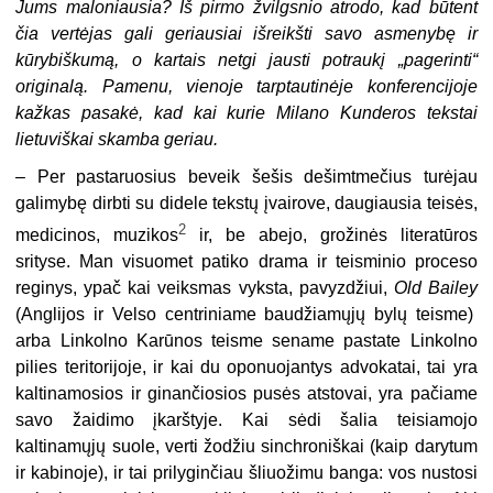
Jums maloniausia? Iš pirmo žvilgsnio atrodo, kad būtent
čia vertėjas gali geriausiai išreikšti savo asmenybę ir
kūrybiškumą, o kartais netgi jausti potraukį „pagerinti“
originalą. Pamenu, vienoje tarptautinėje konferencijoje
kažkas pasakė, kad kai kurie Milano Kunderos tekstai
lietuviškai skamba geriau.
–
Per pastaruosius beveik šešis dešimtmečius turėjau
galimybę dirbti su didele tekstų įvairove, daugiausia teisės,
2
medicinos, muzikos
ir, be abejo, grožinės literatūros
srityse. Man visuomet patiko drama ir teisminio proceso
reginys, ypač kai veiksmas vyksta, pavyzdžiui,
Old Bailey
(Anglijos ir Velso centriniame baudžiamųjų bylų teisme)
arba Linkolno Karūnos teisme sename pastate Linkolno
pilies teritorijoje, ir kai du oponuojantys advokatai, tai yra
kaltinamosios ir ginančiosios pusės atstovai, yra pačiame
savo žaidimo įkarštyje. Kai sėdi šalia teisiamojo
kaltinamųjų suole, verti žodžiu sinchroniškai (kaip darytum
ir kabinoje), ir tai prilyginčiau šliuožimu banga: vos nustosi