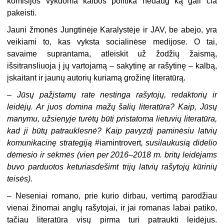
komisijos vykdoma kalbos politika nedaug ką gali čia
pakeisti.
Jauni žmonės Jungtinėje Karalystėje ir JAV, be abejo, yra
veikiami to, kas vyksta socialinėse medijose. O tai,
savaime suprantama, atleiskit už žodžių žaismą,
išsitransliuoja į jų vartojamą – sakytinę ar rašytinę – kalbą,
įskaitant ir jaunų autorių kuriamą grožinę literatūrą.
–
Jūsų pažįstamų rate nestinga rašytojų, redaktorių ir
leidėjų. Ar juos domina mažų šalių literatūra? Kaip, Jūsų
manymu, užsienyje turėtų būti pristatoma lietuvių literatūra,
kad ji būtų patrauklesnė? Kaip pavyzdį paminėsiu latvių
komunikacinę strategiją
#iamintrovert
, susilaukusią didelio
dėmesio ir sėkmės (vien per 2016–2018 m. britų leidėjams
buvo parduotos keturiasdešimt trijų latvių rašytojų kūrinių
teisės).
–
Neseniai romano, prie kurio dirbau, vertimą parodžiau
vienai žinomai anglų rašytojai, ir jai romanas labai patiko,
tačiau literatūra visų pirma turi patraukti leidėjus.