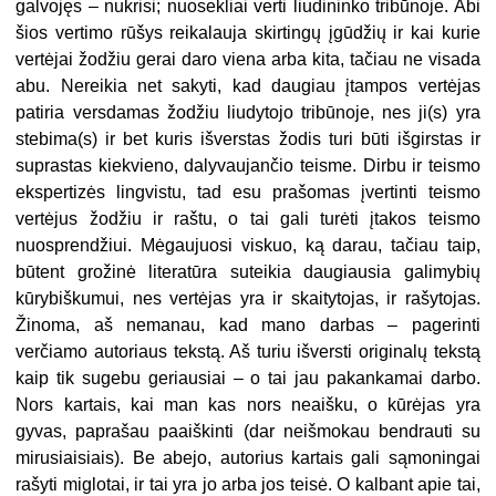
galvojęs – nukrisi; nuosekliai verti liudininko tribūnoje. Abi
šios vertimo rūšys reikalauja skirtingų įgūdžių ir kai kurie
vertėjai žodžiu gerai daro viena arba kita, tačiau ne visada
abu. Nereikia net sakyti, kad daugiau įtampos vertėjas
patiria versdamas žodžiu liudytojo tribūnoje, nes ji(s) yra
stebima(s) ir bet kuris išverstas žodis turi būti išgirstas ir
suprastas kiekvieno, dalyvaujančio teisme. Dirbu ir teismo
ekspertizės lingvistu, tad esu prašomas įvertinti teismo
vertėjus žodžiu ir raštu, o tai gali turėti įtakos teismo
nuosprendžiui. Mėgaujuosi viskuo, ką darau, tačiau taip,
būtent grožinė literatūra suteikia daugiausia galimybių
kūrybiškumui, nes vertėjas yra ir skaitytojas, ir rašytojas.
Žinoma, aš nemanau, kad mano darbas – pagerinti
verčiamo autoriaus tekstą. Aš turiu išversti originalų tekstą
kaip tik sugebu geriausiai – o tai jau pakankamai darbo.
Nors kartais, kai man kas nors neaišku, o kūrėjas yra
gyvas, paprašau paaiškinti (dar neišmokau bendrauti su
mirusiaisiais). Be abejo, autorius kartais gali sąmoningai
rašyti miglotai, ir tai yra jo arba jos teisė. O kalbant apie tai,