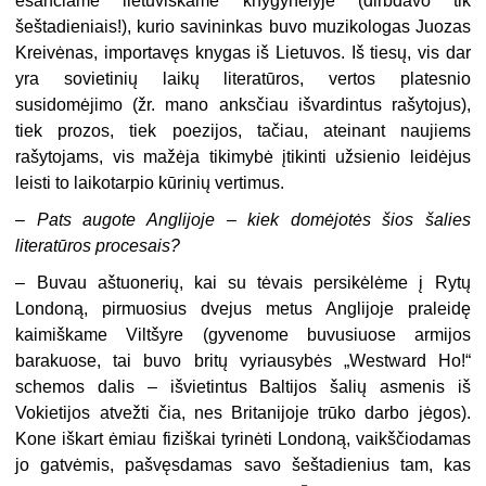
esančiame lietuviškame knygynėlyje (dirbdavo tik
šeštadieniais!), kurio savininkas buvo muzikologas Juozas
Kreivėnas, importavęs knygas iš Lietuvos. Iš tiesų, vis dar
yra sovietinių laikų literatūros, vertos platesnio
susidomėjimo (žr. mano anksčiau išvardintus rašytojus),
tiek prozos, tiek poezijos, tačiau, ateinant naujiems
rašytojams, vis mažėja tikimybė įtikinti užsienio leidėjus
leisti to laikotarpio kūrinių vertimus.
–
Pats augote Anglijoje – kiek domėjotės šios šalies
literatūros procesais?
–
Buvau aštuonerių, kai su tėvais persikėlėme į Rytų
Londoną, pirmuosius dvejus metus Anglijoje praleidę
kaimiškame Viltšyre (gyvenome buvusiuose armijos
barakuose, tai buvo britų vyriausybės „Westward Ho!“
schemos dalis – išvietintus Baltijos šalių asmenis iš
Vokietijos atvežti čia, nes Britanijoje trūko darbo jėgos).
Kone iškart ėmiau fiziškai tyrinėti Londoną, vaikščiodamas
jo gatvėmis, pašvęsdamas savo šeštadienius tam, kas