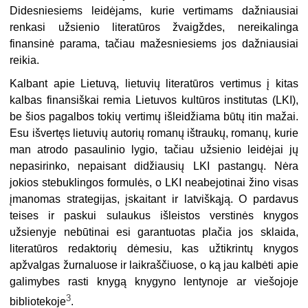
Didesniesiems leidėjams, kurie vertimams dažniausiai
renkasi užsienio literatūros žvaigždes, nereikalinga
finansinė parama, tačiau mažesniesiems jos dažniausiai
reikia.
Kalbant apie Lietuvą, lietuvių literatūros vertimus į kitas
kalbas finansiškai remia Lietuvos kultūros institutas (LKI),
be šios pagalbos tokių vertimų išleidžiama būtų itin mažai.
Esu išvertęs lietuvių autorių romanų ištraukų, romanų, kurie
man atrodo pasaulinio lygio, tačiau užsienio leidėjai jų
nepasirinko, nepaisant didžiausių LKI pastangų. Nėra
jokios stebuklingos formulės, o LKI neabejotinai žino visas
įmanomas strategijas, įskaitant ir latviškąją. O pardavus
teises ir paskui sulaukus išleistos verstinės knygos
užsienyje nebūtinai esi garantuotas plačia jos sklaida,
literatūros redaktorių dėmesiu, kas užtikrintų knygos
apžvalgas žurnaluose ir laikraščiuose, o ką jau kalbėti apie
galimybes rasti knygą knygyno lentynoje ar viešojoje
3
bibliotekoje
.