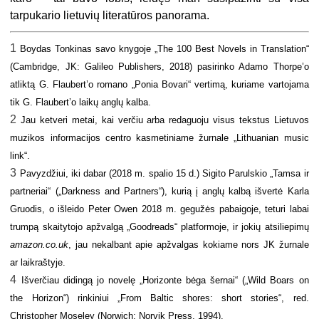
tarpukario lietuvių literatūros panorama.
1
Boydas Tonkinas savo knygoje „The 100 Best Novels in Translation“
(Cambridge, JK: Galileo Publishers, 2018) pasirinko Adamo Thorpe’o
atliktą G. Flaubert’o romano „Ponia Bovari“ vertimą, kuriame vartojama
tik G. Flaubert’o laikų anglų kalba.
2
Jau ketveri metai, kai verčiu arba redaguoju visus tekstus Lietuvos
muzikos informacijos centro kasmetiniame žurnale „Lithuanian music
link“.
3
Pavyzdžiui, iki dabar (2018 m. spalio 15 d.) Sigito Parulskio „Tamsa ir
partneriai“ („Darkness and Partners“), kurią į anglų kalbą išvertė Karla
Gruodis, o išleido Peter Owen 2018 m. gegužės pabaigoje, teturi labai
trumpą skaitytojo apžvalgą „Goodreads“ platformoje, ir jokių atsiliepimų
amazon.co.uk
, jau nekalbant apie apžvalgas kokiame nors JK žurnale
ar laikraštyje.
4
Išverčiau didingą jo novelę „Horizonte bėga šernai“ („
Wild Boars on
the Horizon“) rinkiniui „
From Baltic shores: short stories“
, red.
Christopher Moseley (Norwich: Norvik Press, 1994).