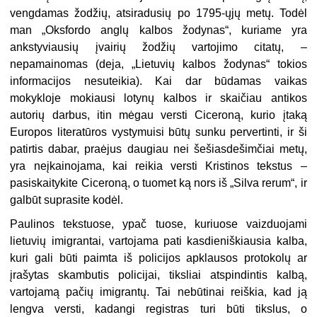
vengdamas žodžių, atsiradusių po 1795-ųjų metų. Todėl
man „Oksfordo anglų kalbos žodynas“, kuriame yra
ankstyviausių įvairių žodžių vartojimo citatų, –
nepamainomas (deja, „Lietuvių kalbos žodynas“ tokios
informacijos nesuteikia). Kai dar būdamas vaikas
mokykloje mokiausi lotynų kalbos ir skaičiau antikos
autorių darbus, itin mėgau versti Ciceroną, kurio įtaką
Europos literatūros vystymuisi būtų sunku pervertinti, ir ši
patirtis dabar, praėjus daugiau nei šešiasdešimčiai metų,
yra neįkainojama, kai reikia versti Kristinos tekstus –
pasiskaitykite Ciceroną, o tuomet ką nors iš „Silva rerum“, ir
galbūt suprasite kodėl.
Paulinos tekstuose, ypač tuose, kuriuose vaizduojami
lietuvių imigrantai, vartojama pati kasdieniškiausia kalba,
kuri gali būti paimta iš policijos apklausos protokolų ar
įrašytas skambutis policijai, tiksliai atspindintis kalbą,
vartojamą pačių imigrantų. Tai nebūtinai reiškia, kad ją
lengva versti, kadangi registras turi būti tikslus, o