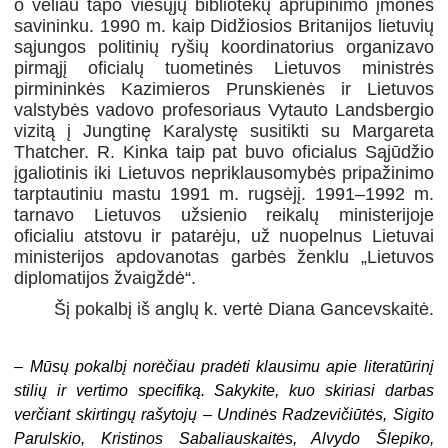
o vėliau tapo viešųjų bibliotekų aprūpinimo įmonės
savininku. 1990 m. kaip Didžiosios Britanijos lietuvių
sąjungos politinių ryšių koordinatorius organizavo
pirmąjį oficialų tuometinės Lietuvos ministrės
pirmininkės Kazimieros Prunskienės ir Lietuvos
valstybės vadovo profesoriaus Vytauto Landsbergio
vizitą į Jungtinę Karalystę susitikti su Margareta
Thatcher. R. Kinka taip pat buvo oficialus Sąjūdžio
įgaliotinis iki Lietuvos nepriklausomybės pripažinimo
tarptautiniu mastu 1991 m. rugsėjį. 1991–1992 m.
tarnavo Lietuvos užsienio reikalų ministerijoje
oficialiu atstovu ir patarėju, už nuopelnus Lietuvai
ministerijos apdovanotas garbės ženklu „Lietuvos
diplomatijos žvaigždė“.
Šį pokalbį iš anglų k. vertė Diana Gancevskaitė.
–
Mūsų pokalbį norėčiau pradėti klausimu apie literatūrinį
stilių ir vertimo specifiką. Sakykite, kuo skiriasi darbas
verčiant skirtingų rašytojų – Undinės Radzevičiūtės, Sigito
Parulskio, Kristinos Sabaliauskaitės, Alvydo Šlepiko,