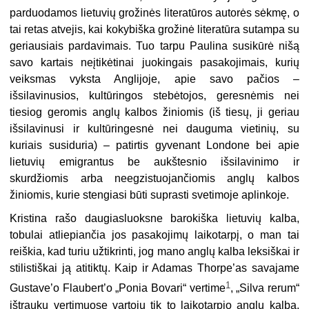
parduodamos lietuvių grožinės literatūros autorės sėkmę, o
tai retas atvejis, kai kokybiška grožinė literatūra sutampa su
geriausiais pardavimais. Tuo tarpu Paulina susikūrė nišą
savo kartais neįtikėtinai juokingais pasakojimais, kurių
veiksmas vyksta Anglijoje, apie savo pačios –
išsilavinusios, kultūringos stebėtojos, geresnėmis nei
tiesiog geromis anglų kalbos žiniomis (iš tiesų, ji geriau
išsilavinusi ir kultūringesnė nei dauguma vietinių, su
kuriais susiduria) – patirtis gyvenant Londone bei apie
lietuvių emigrantus be aukštesnio išsilavinimo ir
skurdžiomis arba neegzistuojančiomis anglų kalbos
žiniomis, kurie stengiasi būti suprasti svetimoje aplinkoje.
Kristina rašo daugiasluoksne barokiška lietuvių kalba,
tobulai atliepiančia jos pasakojimų laikotarpį, o man tai
reiškia, kad turiu užtikrinti, jog mano anglų kalba leksiškai ir
stilistiškai ją atitiktų. Kaip ir Adamas Thorpe’as savajame
1
Gustave’o Flaubert’o „Ponia Bovari“ vertime
, „Silva rerum“
ištraukų vertimuose vartoju tik to laikotarpio anglų kalbą,