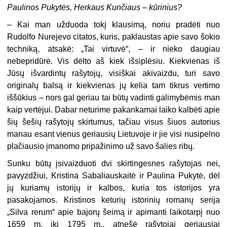
Paulinos Pukytės, Herkaus Kunčiaus – kūrinius?
–
Kai man užduoda tokį klausimą, noriu pradėti nuo
Rudolfo Nurejevo citatos, kuris, paklaustas apie savo šokio
techniką, atsakė: „Tai virtuvė“, – ir nieko daugiau
nebepridūrė. Vis dėlto aš kiek išsiplėsiu. Kiekvienas iš
Jūsų išvardintų rašytojų, visiškai akivaizdu, turi savo
originalų balsą ir kiekvienas jų kelia tam tikrus vertimo
iššūkius – nors gal geriau tai būtų vadinti galimybėmis man
kaip vertėjui. Dabar neturime pakankamai laiko kalbėti apie
šių šešių rašytojų skirtumus, tačiau visus šiuos autorius
manau esant vienus geriausių Lietuvoje ir jie visi nusipelno
plačiausio įmanomo pripažinimo už savo šalies ribų.
Sunku būtų įsivaizduoti dvi skirtingesnes rašytojas nei,
pavyzdžiui, Kristina Sabaliauskaitė ir Paulina Pukytė, dėl
jų kuriamų istorijų ir kalbos, kuria tos istorijos yra
pasakojamos. Kristinos keturių istorinių romanų serija
„Silva rerum“ apie bajorų šeimą ir apimanti laikotarpį nuo
1659 m. iki 1795 m., atnešė rašytojai geriausiai