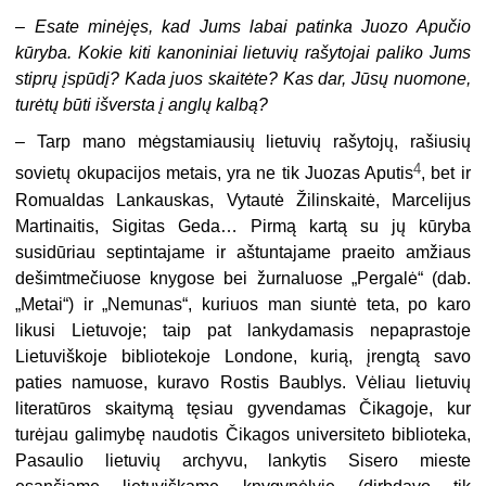
–
Esate minėjęs, kad Jums labai patinka Juozo Apučio
kūryba. Kokie kiti kanoniniai lietuvių rašytojai paliko Jums
stiprų įspūdį? Kada juos skaitėte? Kas dar, Jūsų nuomone,
turėtų būti išversta į anglų kalbą?
–
Tarp mano mėgstamiausių lietuvių rašytojų, rašiusių
4
sovietų okupacijos metais, yra ne tik Juozas Aputis
, bet ir
Romualdas Lankauskas, Vytautė Žilinskaitė, Marcelijus
Martinaitis, Sigitas Geda… Pirmą kartą su jų kūryba
susidūriau septintajame ir aštuntajame praeito amžiaus
dešimtmečiuose knygose bei žurnaluose „Pergalė“ (dab.
„Metai“) ir „Nemunas“, kuriuos man siuntė teta, po karo
likusi Lietuvoje; taip pat lankydamasis nepaprastoje
Lietuviškoje bibliotekoje Londone, kurią, įrengtą savo
paties namuose, kuravo Rostis Baublys. Vėliau lietuvių
literatūros skaitymą tęsiau gyvendamas Čikagoje, kur
turėjau galimybę naudotis Čikagos universiteto biblioteka,
Pasaulio lietuvių archyvu, lankytis Sisero mieste