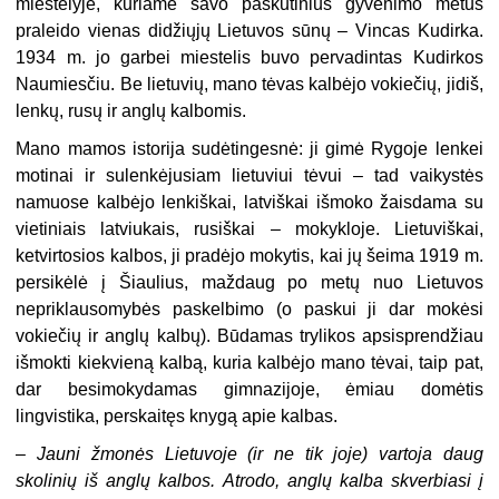
miestelyje, kuriame savo paskutinius gyvenimo metus
praleido vienas didžiųjų Lietuvos sūnų – Vincas Kudirka.
1934 m. jo garbei miestelis buvo pervadintas Kudirkos
Naumiesčiu. Be lietuvių, mano tėvas kalbėjo vokiečių, jidiš,
lenkų, rusų ir anglų kalbomis.
Mano mamos istorija sudėtingesnė: ji gimė Rygoje lenkei
motinai ir sulenkėjusiam lietuviui tėvui – tad vaikystės
namuose kalbėjo lenkiškai, latviškai išmoko žaisdama su
vietiniais latviukais, rusiškai – mokykloje. Lietuviškai,
ketvirtosios kalbos, ji pradėjo mokytis, kai jų šeima 1919 m.
persikėlė į Šiaulius, maždaug po metų nuo Lietuvos
nepriklausomybės paskelbimo (o paskui ji dar mokėsi
vokiečių ir anglų kalbų). Būdamas trylikos apsisprendžiau
išmokti kiekvieną kalbą, kuria kalbėjo mano tėvai, taip pat,
dar besimokydamas gimnazijoje, ėmiau domėtis
lingvistika, perskaitęs knygą apie kalbas.
–
Jauni žmonės Lietuvoje (ir ne tik joje) vartoja daug
skolinių iš anglų kalbos. Atrodo, anglų kalba skverbiasi į