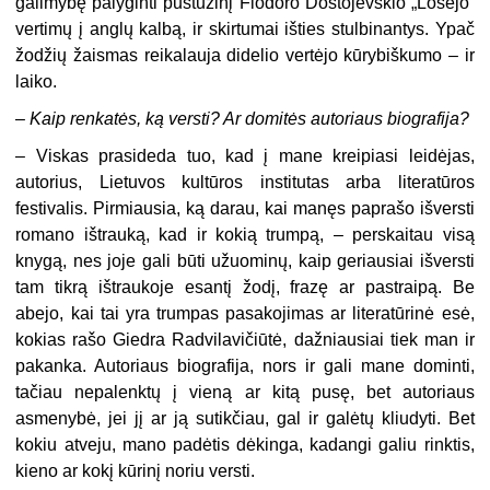
galimybę palyginti pustuzinį Fiodoro Dostojevskio „Lošėjo“
vertimų į anglų kalbą, ir skirtumai išties stulbinantys. Ypač
žodžių žaismas reikalauja didelio vertėjo kūrybiškumo – ir
laiko.
–
Kaip renkatės, ką versti? Ar domitės autoriaus biografija?
–
Viskas prasideda tuo, kad į mane kreipiasi leidėjas,
autorius, Lietuvos kultūros institutas arba literatūros
festivalis. Pirmiausia, ką darau, kai manęs paprašo išversti
romano ištrauką, kad ir kokią trumpą, – perskaitau visą
knygą, nes joje gali būti užuominų, kaip geriausiai išversti
tam tikrą ištraukoje esantį žodį, frazę ar pastraipą. Be
abejo, kai tai yra trumpas pasakojimas ar literatūrinė esė,
kokias rašo Giedra Radvilavičiūtė, dažniausiai tiek man ir
pakanka. Autoriaus biografija, nors ir gali mane dominti,
tačiau nepalenktų į vieną ar kitą pusę, bet autoriaus
asmenybė, jei jį ar ją sutikčiau, gal ir galėtų kliudyti. Bet
kokiu atveju, mano padėtis dėkinga, kadangi galiu rinktis,
kieno ar kokį kūrinį noriu versti.