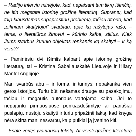
–
Radijo interviu minėjote, kad, nepaisant tam tikrų išimčių,
ne itin mėgstate istorinę grožinę literatūrą. Suprantu, kad
taip klausdamas supaprastinu problemą, tačiau atrodo, kad
„eiliniam skaitytojui“ svarbiau, apie ką rašytojas rašo, –
tema, o literatūros žinovui – kūrinio kalba, stilius. Kiek
Jums svarbus kūrinio objektas renkantis ką skaityti – ir ką
versti?
–
Paminėsiu dvi išimtis kalbant apie istorinę grožinę
literatūrą, tai – Kristina Sabaliauskaitė Lietuvoje ir Hilary
Mantel Anglijoje.
Man svarbūs abu – ir forma, ir turinys; nepakanka vien
geros istorijos. Turiu būti nešamas drauge su pasakojimu,
tačiau ir mėgautis autoriaus vartojama kalba. Jei to
nepajuntu pirmuosiuose penkiasdešimtyje ar panašiai
puslapių, nustoju skaityti ir turiu pripažinti faktą, kad knyga
nėra skirta man, nesvarbu, kaip puikiai ją įvertino kiti.
–
Esate vertęs įvairiausių tekstų. Ar versti grožinę literatūrą