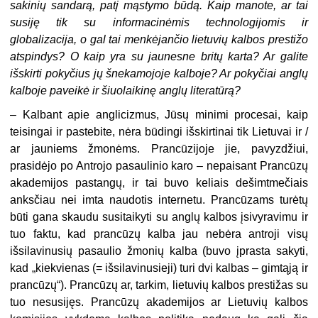
sakinių sandarą, patį mąstymo būdą. Kaip manote, ar tai
susiję tik su informacinėmis technologijomis ir
globalizacija, o gal tai menkėjančio lietuvių kalbos prestižo
atspindys? O kaip yra su jaunesne britų karta? Ar galite
išskirti pokyčius jų šnekamojoje kalboje? Ar pokyčiai anglų
kalboje paveikė ir šiuolaikinę anglų literatūrą?
–
Kalbant apie anglicizmus, Jūsų minimi procesai, kaip
teisingai ir pastebite, nėra būdingi išskirtinai tik Lietuvai ir /
ar jauniems žmonėms. Prancūzijoje jie, pavyzdžiui,
prasidėjo po Antrojo pasaulinio karo – nepaisant Prancūzų
akademijos pastangų, ir tai buvo keliais dešimtmečiais
anksčiau nei imta naudotis internetu. Prancūzams turėtų
būti gana skaudu susitaikyti su anglų kalbos įsivyravimu ir
tuo faktu, kad prancūzų kalba jau nebėra antroji visų
išsilavinusių pasaulio žmonių kalba (buvo įprasta sakyti,
kad „kiekvienas (= išsilavinusieji) turi dvi kalbas – gimtąją ir
prancūzų“). Prancūzų ar, tarkim, lietuvių kalbos prestižas su
tuo nesusijęs. Prancūzų akademijos ar Lietuvių kalbos