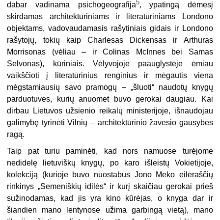
5
dabar vadinama psichogeografija
, ypatingą dėmesį
skirdamas architektūriniams ir literatūriniams Londono
objektams, vadovaudamasis rašytiniais gidais ir Londono
rašytojų, tokių kaip Charlesas Dickensas ir Arthuras
Morrisonas (vėliau – ir Colinas McInnes bei Samas
Selvonas), kūriniais. Vėlyvojoje paauglystėje ėmiau
vaikščioti į literatūrinius renginius ir mėgautis viena
mėgstamiausių savo pramogų – „šluoti“ naudotų knygų
parduotuves, kurių anuomet buvo gerokai daugiau. Kai
dirbau Lietuvos užsienio reikalų ministerijoje, išnaudojau
galimybę tyrinėti Vilnių – architektūrinio žavesio gausybės
ragą.
Taip pat turiu paminėti, kad nors namuose turėjome
nedidelę lietuviškų knygų, po karo išleistų Vokietijoje,
kolekciją (kurioje buvo nuostabus Jono Meko eilėraščių
rinkinys „Semeniškių idilės“ ir kurį skaičiau gerokai prieš
sužinodamas, kad jis yra kino kūrėjas, o knyga dar ir
šiandien mano lentynose užima garbingą vietą), mano