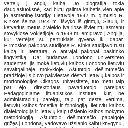
vertėjų į anglų kalbą. Jo biografija tokia
daugiasluoksnė, kad būtų galima kalbėtis vien apie
jo asmeninę istoriją: Lietuvoje 1942 m. gimusio R.
Kinkos šeima 1944 m. išvyko iš gimtųjų Šiaulių ir
ketverius metus praleido įvairiose išvietintų asmenų
stovyklose Vokietijoje, o 1948 m. emigravo į Angliją,
kur vertėjas su pertrūkiais gyvena iki dabar.
Pirmosios pakopos studijose R. Kinka studijavo rusų
kalbą ir literatūrą, o antrajai pakopai pasirinko
lingvistiką. Dar būdamas Londono universiteto
studentas, jis mokė lietuvių kalbos Londono lietuvių
savaitgalinėje mokykloje. Aštuntojo dešimtmečio
pradžioje jis buvo pakviestas dėstyti lietuvių kalbos ir
morfonologijos Čikagos universitete, tuo metu taip
pat ėjo direktoriaus pavaduotojo pareigas
Pedagoginiame lituanistikos institute, kur, be
administracinių pareigų, taip pat dėstė vertimą,
lietuvių kalbos fonetiką ir fonologiją, lietuvių kalbos
dialektologiją ir lietuvių kaip užsienio kalbos mokymo
metodologiją. Aštuntojo dešimtmečio pabaigoje
grįžęs į Londoną, vadovavo užsienio kalbų knygynui,