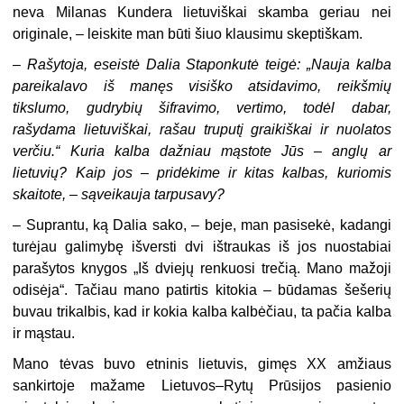
neva Milanas Kundera lietuviškai skamba geriau nei
originale, – leiskite man būti šiuo klausimu skeptiškam.
–
Rašytoja, eseistė Dalia Staponkutė teigė: „Nauja kalba
pareikalavo iš manęs visiško atsidavimo, reikšmių
tikslumo, gudrybių šifravimo, vertimo, todėl dabar,
rašydama lietuviškai, rašau truputį graikiškai ir nuolatos
verčiu.“ Kuria kalba dažniau mąstote Jūs – anglų ar
lietuvių? Kaip jos – pridėkime ir kitas kalbas, kuriomis
skaitote, – sąveikauja tarpusavy?
–
Suprantu, ką Dalia sako, – beje, man pasisekė, kadangi
turėjau galimybę išversti dvi ištraukas iš jos nuostabiai
parašytos knygos „Iš dviejų renkuosi trečią. Mano mažoji
odisėja“. Tačiau mano patirtis kitokia – būdamas šešerių
buvau trikalbis, kad ir kokia kalba kalbėčiau, ta pačia kalba
ir mąstau.
Mano tėvas buvo etninis lietuvis, gimęs XX amžiaus
sankirtoje mažame Lietuvos–Rytų Prūsijos pasienio