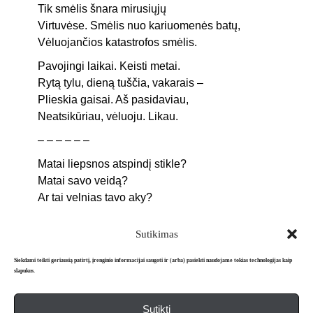
Tik smėlis šnara mirusiųjų
Virtuvėse. Smėlis nuo kariuomenės batų,
Vėluojančios katastrofos smėlis.
Pavojingi laikai. Keisti metai.
Rytą tylu, dieną tuščia, vakarais –
Plieskia gaisai. Aš pasidaviau,
Neatsikūriau, vėluoju. Likau.
– – – – – –
Matai liepsnos atspindį stikle?
Matai savo veidą?
Ar tai velnias tavo aky?
Sutikimas
Siekdami teikti geriausią patirtį, įrenginio informacijai saugoti ir (arba) pasiekti naudojame tokias technologijas kaip
slapukus.
Sutikti