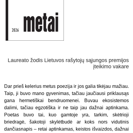
Laureato žodis Lietuvos rašytojų sąjungos premijos
įteikimo vakare
Dar prieš kelerius metus poezija ir jos galia tikėjau mažiau.
Taip, ji buvo mano gyvenimas, tačiau jaučiausi priklausąs
gana hermetiškai bendruomenei. Buvau ekosistemos
dalimi, tačiau egzotiška ir ne taip jau dažnai aptinkama.
Poetas buvo tai, kuo gamtoje yra, tarkim, skėtrioji
briedragė, šakotoji skylėtbudė ar koks nors vidutinis
dančiasnapis – retai aptinkamas, keistos išvaizdos, dažnai