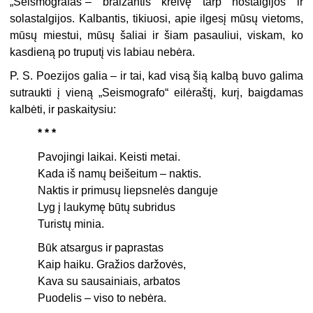
„Seismografas“– braižantis kreivę tarp nostalgijos ir
solastalgijos. Kalbantis, tikiuosi, apie ilgesį mūsų vietoms,
mūsų miestui, mūsų šaliai ir šiam pasauliui, viskam, ko
kasdieną po truputį vis labiau nebėra.
P. S. Poezijos galia – ir tai, kad visą šią kalbą buvo galima
sutraukti į vieną „Seismografo“ eilėraštį, kurį, baigdamas
kalbėti, ir paskaitysiu:
* * *
Pavojingi laikai. Keisti metai.
Kada iš namų beišeitum – naktis.
Naktis ir primusų liepsnelės danguje
Lyg į laukymę būtų subridus
Turistų minia.
Būk atsargus ir paprastas
Kaip haiku. Gražios daržovės,
Kava su sausainiais, arbatos
Puodelis – viso to nebėra.