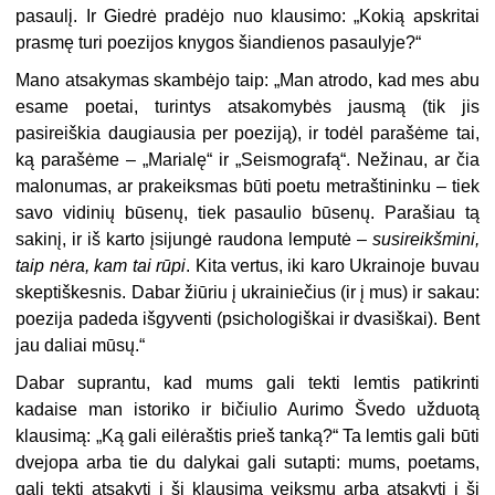
pasaulį. Ir Giedrė pradėjo nuo klausimo: „Kokią apskritai
prasmę turi poezijos knygos šiandienos pasaulyje?“
Mano atsakymas skambėjo taip: „Man atrodo, kad mes abu
esame poetai, turintys atsakomybės jausmą (tik jis
pasireiškia daugiausia per poeziją), ir todėl parašėme tai,
ką parašėme – „Marialę“ ir „Seismografą“. Nežinau, ar čia
malonumas, ar prakeiksmas būti poetu metraštininku – tiek
savo vidinių būsenų, tiek pasaulio būsenų. Parašiau tą
sakinį, ir iš karto įsijungė raudona lemputė –
susireikšmini,
taip nėra, kam tai rūpi
. Kita vertus, iki karo Ukrainoje buvau
skeptiškesnis. Dabar žiūriu į ukrainiečius (ir į mus) ir sakau:
poezija padeda išgyventi (psichologiškai ir dvasiškai). Bent
jau daliai mūsų.“
Dabar suprantu, kad mums gali tekti lemtis patikrinti
kadaise man istoriko ir bičiulio Aurimo Švedo užduotą
klausimą: „Ką gali eilėraštis prieš tanką?“ Ta lemtis gali būti
dvejopa arba tie du dalykai gali sutapti: mums, poetams,
gali tekti atsakyti į šį klausimą veiksmu arba atsakyti į šį