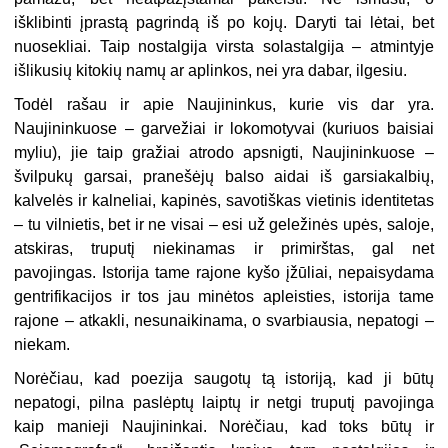
išklibinti įprastą pagrindą iš po kojų. Daryti tai lėtai, bet
nuosekliai. Taip nostalgija virsta solastalgija – atmintyje
išlikusių kitokių namų ar aplinkos, nei yra dabar, ilgesiu.
Todėl rašau ir apie Naujininkus, kurie vis dar yra.
Naujininkuose – garvežiai ir lokomotyvai (kuriuos baisiai
myliu), jie taip gražiai atrodo apsnigti, Naujininkuose –
švilpukų garsai, pranešėjų balso aidai iš garsiakalbių,
kalvelės ir kalneliai, kapinės, savotiškas vietinis identitetas
– tu vilnietis, bet ir ne visai – esi už geležinės upės, saloje,
atskiras, truputį niekinamas ir primirštas, gal net
pavojingas. Istorija tame rajone kyšo įžūliai, nepaisydama
gentrifikacijos ir tos jau minėtos apleisties, istorija tame
rajone – atkakli, nesunaikinama, o svarbiausia, nepatogi –
niekam.
Norėčiau, kad poezija saugotų tą istoriją, kad ji būtų
nepatogi, pilna paslėptų laiptų ir netgi truputį pavojinga
kaip manieji Naujininkai. Norėčiau, kad toks būtų ir