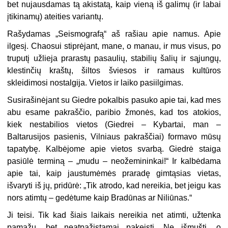
bet nujausdamas tą akistatą, kaip vieną iš galimų (ir labai
įtikinamų) ateities variantų.
Rašydamas „Seismografą“ aš rašiau apie namus. Apie
ilgesį. Chaosui stiprėjant, mane, o manau, ir mus visus, po
truputį užlieja prarastų pasaulių, stabilių šalių ir sąjungų,
klestinčių kraštų, šiltos šviesos ir ramaus kultūros
skleidimosi nostalgija. Vietos ir laiko pasiilgimas.
Susirašinėjant su Giedre pokalbis pasuko apie tai, kad mes
abu esame pakraščio, paribio žmonės, kad tos atokios,
kiek nestabilios vietos (Giedrei – Kybartai, man –
Baltarusijos pasienis, Vilniaus pakraščiai) formavo mūsų
tapatybę. Kalbėjome apie vietos svarbą. Giedrė staiga
pasiūlė terminą – „mudu – neožemininkai!“ Ir kalbėdama
apie tai, kaip jaustumėmės praradę gimtąsias vietas,
išvaryti iš jų, pridūrė: „Tik atrodo, kad nereikia, bet jeigu kas
nors atimtų – gedėtume kaip Bradūnas ar Niliūnas.“
Ji teisi. Tik kad šiais laikais nereikia net atimti, užtenka
pamažu, bet neatpažįstamai pakeisti. Ne išmušti, o