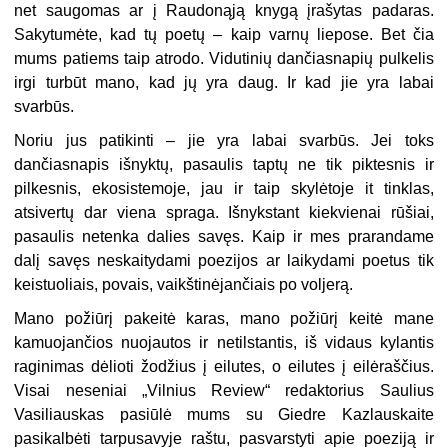
net saugomas ar į Raudonąją knygą įrašytas padaras.
Sakytumėte, kad tų poetų – kaip varnų liepose. Bet čia
mums patiems taip atrodo. Vidutinių dančiasnapių pulkelis
irgi turbūt mano, kad jų yra daug. Ir kad jie yra labai
svarbūs.
Noriu jus patikinti – jie yra labai svarbūs. Jei toks
dančiasnapis išnyktų, pasaulis taptų ne tik piktesnis ir
pilkesnis, ekosistemoje, jau ir taip skylėtoje it tinklas,
atsivertų dar viena spraga. Išnykstant kiekvienai rūšiai,
pasaulis netenka dalies savęs. Kaip ir mes prarandame
dalį savęs neskaitydami poezijos ar laikydami poetus tik
keistuoliais, povais, vaikštinėjančiais po voljerą.
Mano požiūrį pakeitė karas, mano požiūrį keitė mane
kamuojančios nuojautos ir netilstantis, iš vidaus kylantis
raginimas dėlioti žodžius į eilutes, o eilutes į eilėraščius.
Visai neseniai „Vilnius Review“ redaktorius Saulius
Vasiliauskas pasiūlė mums su Giedre Kazlauskaite
pasikalbėti tarpusavyje raštu, pasvarstyti apie poeziją ir