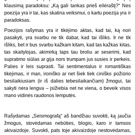
klausimą paradoksu: „Ką gali tankas prieš eilėraštį?“ Nes
poezija yra ir tai, kas skatina veiksmui, o kartu poezija yra ir
paradoksas.
Poezijos rašymas yra ir tikėjimo aktas, kad tai, ką nori
pasakyti, yra svarbu ne tik dabar, kad tai išliks. Ir ne tik
išliks, bet ir bus svarbu kažkam kitam, kad tas kažkas kitas,
tas skaitytojas, akimirką taps tau broliu ar seserimi, kad
supratimo siūlas ar gija nors trumpam jus susies ir perkeis.
Palies ir leis suprasti. Tai sentimentalus ir romantiškas
tikėjimas, ir man, ironiško ar net šiek tiek ciniško požiūrio
besilaikiusiam (ir iš dalies tebesilaikančiam) žmogui, tai
sakyti nėra lengva – įsižiebia net ne viena, o beveik visos
mano vidinės raudonos lemputės.
Rašydamas „Seismografą“ aš bandžiau suvokti, ką jaučia
žmogus, stovėdamas nebūties, blogio, karo ir tamsos
akivaizdoje. Suvokti, pats toje akivaizdoje nestovėdamas,