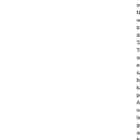
s
N
v
t
d
T
T
s
e
s
b
k
p
A
n
l
g
a