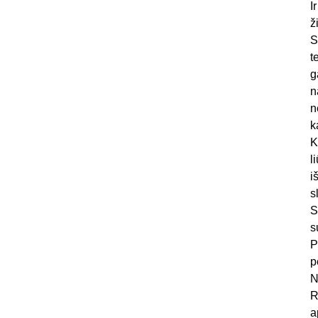
I
ž
S
t
g
n
n
k
K
l
i
s
S
s
P
p
N
R
a