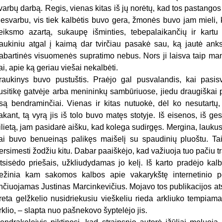
varbų darbą. Regis, vienas kitas iš jų norėtų, kad tos pastangos
esvarbu, vis tiek kalbėtis buvo gera, žmonės buvo jam mieli, k
eiksmo azartą, sukaupę išminties, tebepalaikančių ir kart
raukiniu atgal į kaimą dar tvirčiau pasakė sau, ką jautė anks
abartinės visuomenės supratimo nebus. Nors ji laisva taip manyt
ai, apie ką geriau viešai nekalbėti.
raukinys buvo pustuštis. Praėjo gal pusvalandis, kai pasisv
usitikę gatvėje arba menininkų sambūriuose, jiedu draugiškai 
są bendraminčiai. Vienas ir kitas nutuokė, dėl ko nesutartų, 
akant, tą vyrą jis iš tolo buvo matęs stotyje. Iš eisenos, iš gest
ilietą, jam pasidarė aišku, kad kolega sudirgęs. Mergina, laukusi
ai buvo benueinąs palikęs maišelį su spaudinių pluoštu. Taigi
ersimesti žodžiu kitu. Dabar paaiškėjo, kad važiuoja tuo pačiu tr
tsisėdo priešais, užkliudydamas jo kelį. Iš karto pradėjo kalbė
ežinia kam sakomos kalbos apie vakarykštę internetinio por
inčiuojamas Justinas Marcinkevičius. Mojavo tos publikacijos ats
reta gelžkelio nusidriekusiu vieškeliu rieda arkliuko tempiam
rklio, – slapta nuo pašnekovo šyptelėjo jis.