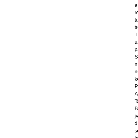
a
r
t
t
T
u
p
S
n
n
k
P
A
T
B
į
d
s