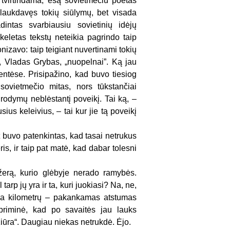
, tvirtindama, esą sovietmečiu poetas
ulaukdavęs tokių siūlymų, bet visada
intas svarbiausiu sovietinių idėjų
 keletas tekstų neteikia pagrindo taip
onizavo: taip teigiant nuvertinami tokių
is, Vladas Grybas, „nuopelnai”. Ką jau
entėse. Prisipažino, kad buvo tiesiog
sovietmečio mitas, nors tūkstančiai
irodymų neblėstantį poveikį. Tai ką, –
sius keleivius, – tai kur jie tą poveikį
et buvo patenkintas, kad tasai netrukus
ris, ir taip pat matė, kad dabar tolesni
ežerą, kurio glėbyje nerado ramybės.
rp jų yra ir ta, kuri juokiasi? Na, ne,
ylika kilometrų – pakankamas atstumas
priminė, kad po savaitės jau lauks
žiūra“. Daugiau niekas netrukdė. Ėjo.