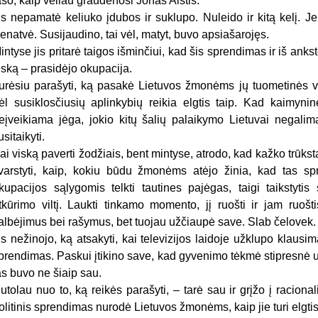
ašo, kaip vėliau graudenosi Jonas Aistis.
is nepamatė keliuko įdubos ir suklupo. Nuleido ir kitą kelį. J
enatvė. Susijaudino, tai vėl, matyt, buvo apsiašarojęs.
intyse jis pritarė taigos išminčiui, kad šis sprendimas ir iš an
iską – prasidėjo okupacija.
urėsiu parašyti, ką pasakė Lietuvos žmonėms jų tuometinės 
ėl susiklosčiusių aplinkybių reikia elgtis taip. Kad kaimyni
eįveikiama jėga, jokio kitų šalių palaikymo Lietuvai negalima
usitaikyti.
ai viską paverti žodžiais, bent mintyse, atrodo, kad kažko trūksta
varstyti, kaip, kokiu būdu žmonėms atėjo žinia, kad tas s
kupacijos sąlygomis telkti tautines pajėgas, taigi taikstytis 
tkūrimo viltį. Laukti tinkamo momento, jį ruošti ir jam ruošt
albėjimus bei rašymus, bet tuojau užčiaupė save. Slab čelovek.
is nežinojo, ką atsakyti, kai televizijos laidoje užklupo klausi
prendimas. Paskui įtikino save, kad gyvenimo tėkmė stipresnė 
as buvo ne šiaip sau.
utolau nuo to, ką reikės parašyti, – tarė sau ir grįžo į raciona
olitinis sprendimas nurodė Lietuvos žmonėms, kaip jie turi elgt