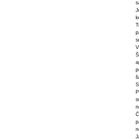
s
J
k
T
p
s
V
Š
a
p
š
S
P
s
n
Č
p
n
J