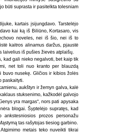
jo būti suprasta ir pasitelkta tolesniam
ijuke, kartais įsijungdavo. Tarstelėjo
davo kai ką iš Biliūno, Kortasaro, vis
chovo noveles, nei iš šio, nei iš to
istė kaitros alinamus daržus, pjaustė
aivelius iš pušies žievės atplaišų.
 kad gali nieko negalvoti, bet kaip tik
umi, net toli nuo kranto per blauzdą
 buvo nusekę. Gličios ir kibios žolės
 paskaityti.
kamienu, aukštyn ir žemyn galva, kalė
kaklaus stuksenimo, kažkodėl galvojo
Genys yra margas“, nors pati apysaka
 nėra blogai. Šyptelėjo supratęs, kad
o ankstesniosios prozos personažu
Mąstymą tas rašytojas tiesiog garbino.
s Atgimimo metais teko nuveikti tikrai