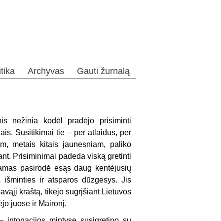
itika
Archyvas
Gauti žurnalą
s nežinia kodėl pradėjo prisiminti
ais. Susitikimai tie – per atlaidus, per
am, metais kitais jaunesniam, paliko
ant. Prisiminimai padeda viską gretinti
štamas pasirodė esąs daug kentėjusių
išminties ir atsparos dūzgesys. Jis
 savąjį kraštą, tikėjo sugrįšiant Lietuvos
ėjo juose ir Maironį.
 – intonacijos mintyse susigretino su