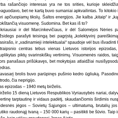
rba rašančiojo interesas yra ne tos srities, kurioje skleidži
eaguodavo, bet ne kartą buvo sumaniai apkvailintas. To kitokio in
uri apčiuopiamų tikslų. Šaltos energijos. Jie kalba „kitaip“ ir „k
rokštančią visuomenę. Sudomina. Bet kas iš to?
ikriausiai ir dėl Marcinkevičiaus, ir dėl Salomėjos Nėries 
žsidegs parašyti teisingą bei pagrįstą „kolektyvinį pareiškimą
asirašo, ir „vadinamieji intelektualai“ spaudoje vėl bus išvadinti
traipsnio centras tebus vienas Lietuvos istorijos epizodas,
uplikytas piktų svarinskiškų vertinimų. Visuomenės raidos, taigi
ors panašaus prišūkavęs, bet mokytojas atlaidžiai nusišypsod
edras.
avasarį brolis buvo parūpinęs pušinio kedro ūgliuką. Pasodino 
trodo, čia neprigijo.
as epizodas – 1940 metų birželis.
irželio 15 dieną Lietuvos Respublikos Vyriausybės nariai, dal
vertinę tarptautinę ir vidaus padėtį, skaudančiomis širdimis nusp
idesnės jėgos – Sovietų Sąjungos – ultimatumą, brutalių jos 
utiko raudonąjį tvaną – 150 000 karių – pasitikti be šūvio. Taip i