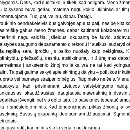
ąlygomis. Dėtis, kad susitaikė, ir tikėti, kad neilgam. Meno žmonė
ų laikysena buvo geriau matoma negu kokio ūkininko ar tiltų s
omentuojama. Tuoj pat, vėliau, dabar. Tataigi.
raukinio bendrakeleivis bus galvojęs apie tą patį, nes be kita k
asireiškę gabūs meno žmonės, dabar kaltinami kolaboravimu ir
merktini negu valdžia, įsileidusi okupantą be šūvio, atidavus
alstybės saugumo departamento direktorių ir sutikusi sudaryti o
ią repliką senu įpročiu jis paliko nuošaly kaip neišgirstą. K
plinkybių, priežasčių, dėsnių, atsitiktinumų, ir žiūrėjimas daba
ermetimas į ankstesnio žinojimo laiką yra ne tai kad ydinga
alin. Tą patį galima sakyti apie skirtingų dalykų – politikos ir k
uprato vėl pametęs straipsnio bėgius. Taip nieko neišeis. Vienu
asakysiu, kad, prisimenant Lietuvos valstybingumo raidą, t
unkiausias, skaudžiausias, daugiausia materialinių ir dvasin
egalėtas išvengti, bet vis dėlto taip. Jo pasekmės tebejaučiamos
ia ir šmėstelėjo mintis. Kad tendencingas, piktas žmonių laiky
asekmių. Buvusių okupantų ideologiniam džiaugsmui. Sąmonės o
etikėtais.
am pasirodė, kad mintis šio to verta ir net teisinga.