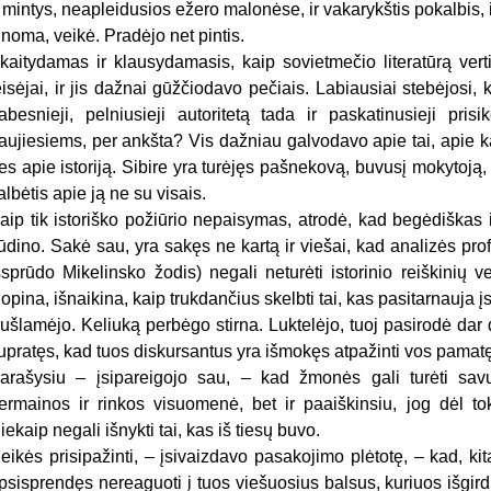
r mintys, neapleidusios ežero malonėse, ir vakarykštis pokalbis, i
inoma, veikė. Pradėjo net pintis.
kaitydamas ir klausydamasis, kaip sovietmečio literatūrą vert
eisėjai, ir jis dažnai gūžčiodavo pečiais. Labiausiai stebėjosi, 
abesnieji, pelniusieji autoritetą tada ir paskatinusieji pri
aujiesiems, per ankšta? Vis dažniau galvodavo apie tai, apie ką 
es apie istoriją. Sibire yra turėjęs pašnekovą, buvusį mokytoją, p
albėtis apie ją ne su visais.
aip tik istoriško požiūrio nepaisymas, atrodė, kad begėdiškas 
iūdino. Sakė sau, yra sakęs ne kartą ir viešai, kad analizės pr
šsprūdo Mikelinsko žodis) negali neturėti istorinio reiškinių v
lopina, išnaikina, kaip trukdančius skelbti tai, kas pasitarnauja į
ušlamėjo. Keliuką perbėgo stirna. Luktelėjo, tuoj pasirodė dar
upratęs, kad tuos diskursantus yra išmokęs atpažinti vos pamat
arašysiu – įsipareigojo sau, – kad žmonės gali turėti savų
ermainos ir rinkos visuomenė, bet ir paaiškinsiu, jog dėl tok
iekaip negali išnykti tai, kas iš tiesų buvo.
eikės prisipažinti, – įsivaizdavo pasakojimo plėtotę, – kad, kit
psisprendęs nereaguoti į tuos viešuosius balsus, kuriuos išgir