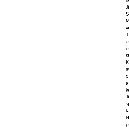
l
J
S
M
v
T
d
n
s
K
s
o
a
k
J
s
t
N
p