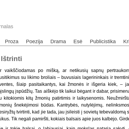
rnalas
Proza
Poezija
Drama
Esė
Publicistika
Kr
Ištrinti
r vaikščiodamas po mišką, ar netikusių sapnų pertraukomi
usitikimus su likimo broliais – buvusiais lagerininkais ir tremtini
ventes, šiaip pasitaikantys, kai žmonės ir išgeria kiek, – j
įslingų įspūdžių. Tas aiškėjo tik laikui bėgant ir dabar, prisimen
u kitokiomis kitų žmonių patirtimis ir laikysenomis. Neužmir
monių šnekėjimosi būdas. Kantrybės, nutylėjimų, nelinksmos 
esiryžtų tvirtinti, kad jie tada, jau įsileisti į sovietų tebevaldomą
aikus. Tik negali pamiršti, kokiais balsais apie juos kalbėjo. Gird
ie ir tokie balsai, o labiausiai, kaip mokslas pataria sakyti,