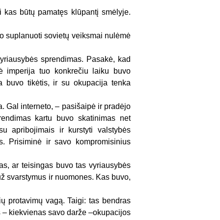
ei kas būtų pamatęs klūpantį smėlyje.
ksto suplanuoti sovietų veiksmai nulėmė
vyriausybės sprendimas. Pasakė, kad
nė imperija tuo konkrečiu laiku buvo
 buvo tikėtis, ir su okupacija tenka
. Gal interneto, – pasišaipė ir pradėjo
prendimas kartu buvo skatinimas net
su apribojimais ir kurstyti valstybės
is. Prisiminė ir savo kompromisinius
mas, ar teisingas buvo tas vyriausybės
už svarstymus ir nuomones. Kas buvo,
lių protavimų vagą. Taigi: tas bendras
is – kiekvienas savo darže –okupacijos