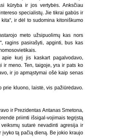
asi kūryba ir jos vertybės. Anksčiau
tereso specialistų. Jie tikrai gabūs ir
ą kita“, ir dėl to sudomina kitoniškumo
pastarojo meto užsipuolimų kas nors
“, ragins pasirašyti, apginti, bus kas
 homosovietikais.
 apie kurį jis kaskart pagalvodavo,
 ir meno. Ten, taigoje, yra ir pats ko
avo, ir jo apmąstymai ošė kaip senas
prie kluono, laistė, vis pažiūrėdavo.
yvavo ir Prezidentas Antanas Smetona,
rendė priimti išsigal-vojimais tegrįstą
veiksmų sutarė nevadinti agresija ir
r įvyko tą pačią dieną. Be jokio kraujo