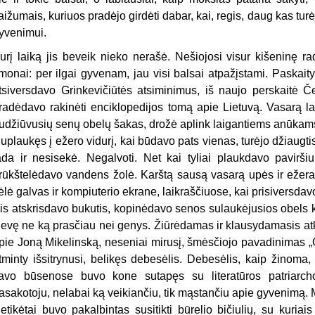
aižumais, kuriuos pradėjo girdėti dabar, kai, regis, daug kas turė
yvenimui.
urį laiką jis beveik nieko nerašė. Nešiojosi visur kišeninę rad
monai: per ilgai gyvenam, jau visi balsai atpažįstami. Paskaity
tsiversdavo Grinkevičiūtės atsiminimus, iš naujo perskaitė Če
radėdavo rakinėti enciklopedijos tomą apie Lietuvą. Vasarą la
udžiūvusių senų obelų šakas, drožė aplink laigantiems anūkams l
uplaukęs į ežero vidurį, kai būdavo pats vienas, turėjo džiaugtis,
ada ir nesisekė. Negalvoti. Net kai tyliai plaukdavo pavirši
rūkštelėdavo vandens žolė. Karštą sausą vasarą upės ir ežerai
ėlė galvas ir kompiuterio ekrane, laikraščiuose, kai prisiversdavo
is atskrisdavo bukutis, kopinėdavo senos sulaukėjusios obels 
ievę ne ką prasčiau nei genys. Žiūrėdamas ir klausydamasis at
pie Joną Mikelinską, neseniai mirusį, šmėsčiojo pavadinimas „
tminty išsitrynusi, belikęs debesėlis. Debesėlis, kaip žinoma,
avo būsenose buvo kone sutapęs su literatūros patriarch
asakotoju, nelabai ką veikiančiu, tik mąstančiu apie gyvenimą. 
etikėtai buvo pakalbintas susitikti būrelio bičiulių, su kuriai