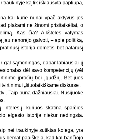
r traukinyje ką tik išklausyta papliūpa,
ina kai kurie nūnai ypač aktyvūs jos
kad plakami ne žinomi prisitaikėliai, o
sikėlimą. Kas čia? Aikštelės valymas
jau nenorėjo galvoti, – apie politiką,
ratinusį istorija domėtis, bet patarusį
ir gal sąmoningas, dabar labiausiai jį
ofesionalas dėl savo kompetencijų (vėl
ertinimo įpročių bei įgūdžių. Bet juos
sitvirtinimui „šiuolaikiškame diskurse“.
 dvi. Taip būna dažniausiai. Nusijuokė
ęs.
 interesų, kuriuos skatina sparčios
io elgesio istorija niekur nedingsta.
aip nei traukinyje sutiktas kolega, yra
dus bemat paaiškėja, kad kal-bančiojo