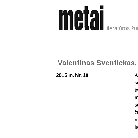
literatūros žu
Valentinas Sventickas. 
2015 m. Nr. 10
A
s
š
m
s
ž
n
l
T