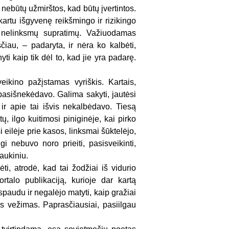
 nebūtų užmirštos, kad būtų įvertintos.
artu išgyvenę reikšmingo ir rizikingo
u nelinksmų supratimų. Važiuodamas
čiau, – padaryta, ir nėra ko kalbėti,
i kaip tik dėl to, kad jie yra padarę.
eikino pažįstamas vyriškis. Kartais,
pasišnekėdavo. Galima sakyti, jautėsi
ir apie tai išvis nekalbėdavo. Tiesą
ų, ilgo kuitimosi piniginėje, kai pirko
 eilėje prie kasos, linksmai šūktelėjo,
 nebuvo noro prieiti, pasisveikinti,
aukiniu.
ti, atrodė, kad tai žodžiai iš vidurio
talo publikaciją, kurioje dar kartą
paudu ir negalėjo matyti, kaip gražiai
as vežimas. Paprasčiausiai, pasiilgau