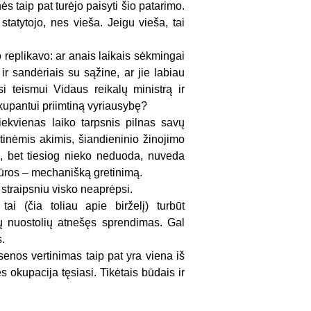
s taip pat turėjo paisyti šio patarimo.
tatytojo, nes vieša. Jeigu vieša, tai
o replikavo: ar anais laikais sėkmingai
 sandėriais su sąžine, ar jie labiau
i teismui Vidaus reikalų ministrą ir
kupantui priimtiną vyriausybę?
iekvienas laiko tarpsnis pilnas savų
rtinėmis akimis, šiandieninio žinojimo
s, bet tiesiog nieko neduoda, nuveda
ultūros – mechanišką gretinimą.
 straipsniu visko neaprėpsi.
ai (čia toliau apie birželį) turbūt
ių nuostolių atnešęs sprendimas. Gal
.
senos vertinimas taip pat yra viena iš
kupacija tęsiasi. Tikėtais būdais ir