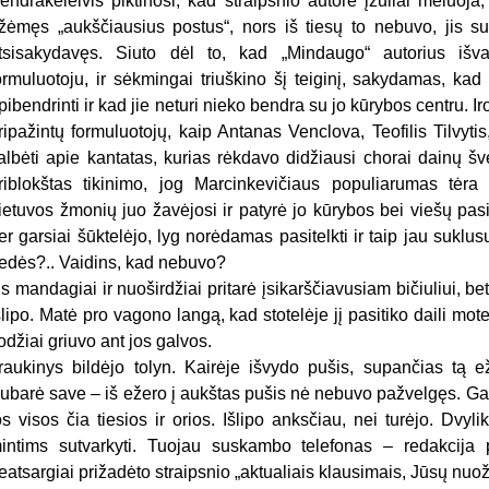
endrakeleivis piktinosi, kad straipsnio autorė įžūliai meluoja
žėmęs „aukščiausius postus“, nors iš tiesų to nebuvo, jis s
tsisakydavęs. Siuto dėl to, kad „Mindaugo“ autorius išvad
ormuluotoju, ir sėkmingai triuškino šį teiginį, sakydamas, kad
pibendrinti ir kad jie neturi nieko bendra su jo kūrybos centru. Ir
ripažintų formuluotojų, kaip Antanas Venclova, Teofilis Tilvyt
albėti apie kantatas, kurias rėkdavo didžiausi chorai dainų šv
riblokštas tikinimo, jog Marcinkevičiaus populiarumas tėra 
ietuvos žmonių juo žavėjosi ir patyrė jo kūrybos bei viešų pas
er garsiai šūktelėjo, lyg norėdamas pasitelkti ir taip jau suklusu
edės?.. Vaidins, kad nebuvo?
is mandagiai ir nuoširdžiai pritarė įsikarščiavusiam bičiuliui, b
šlipo. Matė pro vagono langą, kad stotelėje jį pasitiko daili mote
odžiai griuvo ant jos galvos.
raukinys bildėjo tolyn. Kairėje išvydo pušis, supančias tą 
ubarė save – iš ežero į aukštas pušis nė nebuvo pažvelgęs. Gal ta
os visos čia tiesios ir orios. Išlipo anksčiau, nei turėjo. Dv
intims sutvarkyti. Tuojau suskambo telefonas – redakcija 
eatsargiai prižadėto straipsnio „aktualiais klausimais, Jūsų nuo