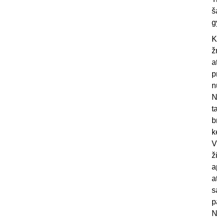
š
g
K
ž
a
p
n
N
t
b
k
V
ž
a
a
s
p
N