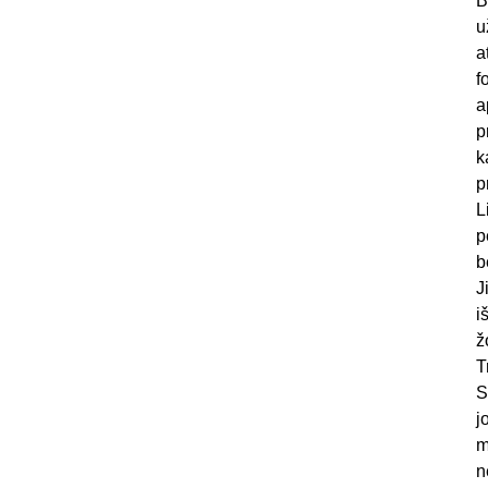
B
u
a
f
a
p
k
p
L
p
b
J
i
ž
T
S
j
m
n