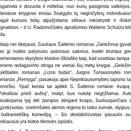
pgalvota ir dozuota it milteliai, nuo kurių pasigirsta valkirijo
šleistose knygose ėmiau žvalgytis tų neginčytinų individual
agal kuriuos būtų atpažįstama stiliaus meistrystė ir išski
ignatūros – it U. Radzevičiūtės aprašomos Walterio Schulzo bib
da.
itaip nei tikėjausi, Sauliaus Šaltenio romanas „Geležiniai gyvatės
as gi nutiko patyrusio autoriaus sakiniui, kodėl klumpa gre
lementarios skyrybos klaidos išblaško taip, kad svarbiau tampa s
eramo redagavimo stinga ne vienai šių metų knygai. „Geležinia
ykštaitės romanas „Lizos butas“, Jurgos Tumasonytės ro
omanas „Remyga“, pasakoja apie Nepriklausomybės tapsmo laiką
erviršio. Ypač keista tai aptikti S. Šaltenio romane: kvapą
Pokalbiai prieš aušrą“, matyt, bus nutolę negrįžtamai. Auto
asakojama lyg dėl įtampos stingant kvapo, šuoliuojančiais s
gzotizuotas, svetimšalės akimis regima to laiko suirutė, stygius,
 balkanietišką komediją, – šis destabilizuotas pasaulis s
eikiausiai yra būtos tikrovės įspūdis.