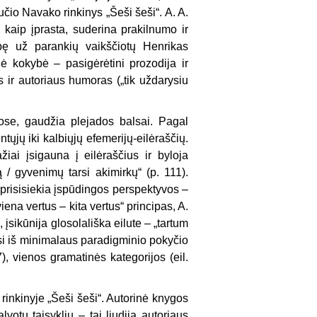
čio Navako rinkinys „Šeši šeši“. A. A.
, kaip įprasta, suderina prakilnumo ir
ibę už parankių vaikščiotų Henrikas
 kokybė – pasigėrėtini prozodija ir
s ir autoriaus humoras („tik uždarysiu
ose, gaudžia plejados balsai. Pagal
tųjų iki kalbiųjų efemerijų-eilėraščių.
iai įsigauna į eilėraščius ir byloja
 / gyvenimų tarsi akimirkų“ (p. 111).
prisisiekia įspūdingos perspektyvos –
viena vertus – kita vertus“ principas, A.
sikūnija glosolališka eilute – „tartum
masi iš minimalaus paradigminio pokyčio
), vienos gramatinės kategorijos (eil.
rinkinyje „Šeši šeši“. Autorinė knygos
votų taisyklių – tai liudija autoriaus