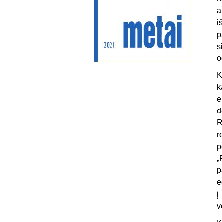
a
i
p
s
o
K
k
e
d
R
r
p
„
p
e
į
v