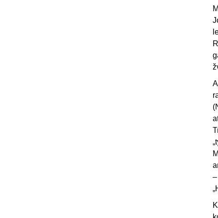
M
J
l
R
g
ž
A
r
(
a
T
„
M
a
–
„
K
k