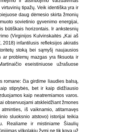
ėjimo ir atsiribojimo vaizdavimas
irtuvinių tipažų. Veik identiška yra ir
Abiejuose daug dėmesio skirta žmonių
ormuoto sovietinio gyvenimo energijai,
is būtiškais horizontais. Ir ankstesnių
mo (Virginijos Kulvinskaitės „Kai aš
2018) infantilusis refleksijos akiratis
utoritetų stoką bei sąmyšį naujausios
tis ar problemų mazgas yra fiksuota ir
artinaičio eseistiniuose užrašuose
 romane: čia girdime liaudies balsą,
kaip stiprybės, bet ir kaip didžiausio
aizduojamos kaip neatremiamos varos.
čiai observuojami atskleidžiant žmones
tminties, iš vaiknamio, atitarnavęs
o sluoksnio atstovo) istorijai teikia
imu. Realiame ir mistiniame Šiaulių
ūnijimas vilkolakiu žymi ne tik kovą už