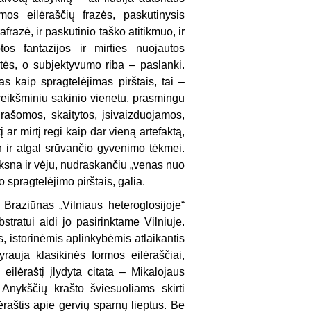
os eilėraščių frazės, paskutinysis
frazė, ir paskutinio taško atitikmuo, ir
tos fantazijos ir mirties nuojautos
rtės, o subjektyvumo riba – paslanki.
as kaip spragtelėjimas pirštais, tai –
a reikšminiu sakinio vienetu, prasmingu
 rašomos, skaitytos, įsivaizduojamos,
ar mirtį regi kaip dar vieną artefaktą,
n ir atgal srūvančio gyvenimo tėkmei.
nksna ir vėju, nudraskančiu „venas nuo
o spragtelėjimo pirštais, galia.
Braziūnas „Vilniaus heteroglosijoje“
stratui aidi jo pasirinktame Vilniuje.
 istorinėmis aplinkybėmis atlaikantis
Vyrauja klasikinės formos eilėraščiai,
eilėraštį įlydyta citata – Mikalojaus
Anykščių krašto šviesuoliams skirti
lėraštis apie gervių sparnų lieptus. Be