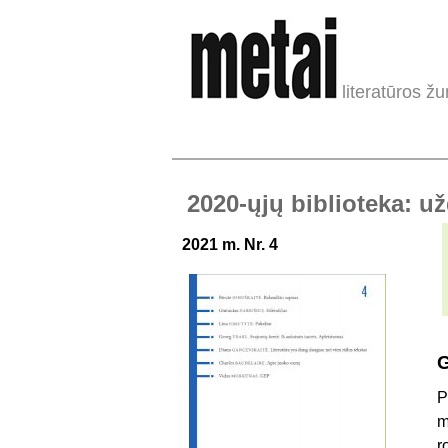
literatūros žu
2020-ųjų biblioteka: u
2021 m. Nr. 4
G
P
m
r