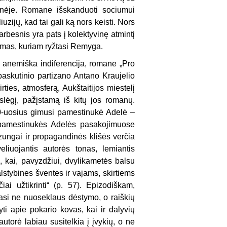
menėje. Romane išskanduoti sociumui
uzijų, kad tai gali ką nors keisti. Nors
rbesnis yra pats į kolektyvinę atmintį
mas, kuriam ryžtasi Remyga.
i anemiška indiferencija, romane „
Pro
paskutinio partizano Antano Kraujelio
irties, atmosferą, Aukštaitijos miestelį
ėgį, pažįstamą iš kitų jos romanų.
70-uosius gimusi pamestinukė Adelė –
r pamestinukės Adelės pasakojimuose
ozungai ir propagandinės klišės verčia
eliuojantis autorės tonas, lemiantis
, kai, pavyzdžiui, dvylikametės balsu
stybines šventes ir vajams, skirtiems
ai užtikrinti“ (p. 57). Epizodiškam,
kasi ne nuoseklaus dėstymo, o raiškių
yti apie pokario kovas, kai ir dalyvių
torė labiau susitelkia į įvykių, o ne