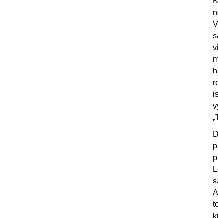
K
n
V
s
v
m
b
r
i
v
„
D
p
p
L
s
A
t
k