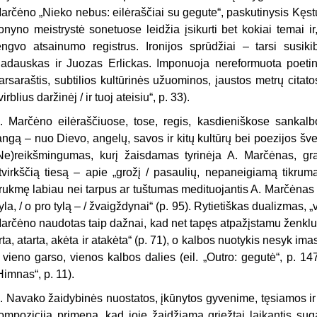
arčėno „Nieko nebus: eilėraščiai su gegute“, paskutinysis Kęstu
onyno meistrystė sonetuose leidžia įsikurti bet kokiai temai ir
engvo atsainumo registrus. Ironijos sprūdžiai – tarsi susik
adauskas ir Juozas Erlickas. Imponuoja nereformuota poetinė
arsaraštis, subtilios kultūrinės užuominos, įaustos metrų citato
virblius daržinėj / ir tuoj ateisiu“, p. 33).
. Marčėno eilėraščiuose, tose, regis, kasdieniškose sankalb
angą – nuo Dievo, angelų, savos ir kitų kultūrų bei poezijos šven
Ne)reikšmingumas, kurį žaisdamas tyrinėja A. Marčėnas, graž
tvirkščią tiesą – apie „grožį / pasaulių, nepaneigiamą tikrumą
rukmę labiau nei tarpus ar tuštumas medituojantis A. Marčėnas 
tyla, / o pro tylą – / žvaigždynai“ (p. 95). Rytietiškas dualizmas, „
arčėno naudotas taip dažnai, kad net tapęs atpažįstamu ženklu, į
rta, atarta, akėta ir atakėta“ (p. 71), o kalbos nuotykis nesyk i
 vieno garso, vienos kalbos dalies (eil. „Outro: gegutė“, p. 147
Himnas“, p. 11).
. Navako žaidybinės nuostatos, įkūnytos gyvenime, tęsiamos ir 
ompozicija primena, kad joje žaidžiama griežtai laikantis sugal