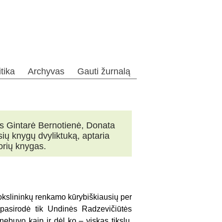
itika
Archyvas
Gauti žurnalą
kės Gintarė Bernotienė, Donata
sių knygų dvyliktuką, aptaria
orių knygas.
 mokslininkų renkamo kūrybiškiausių per
 pasirodė tik Undinės Radzevičiūtės
į nebuvo kaip ir dėl ko – viskas tikslu,