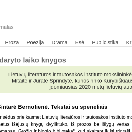
rnalas
Proza
Poezija
Drama
Esė
Publicistika
Kr
ždaryto laiko knygos
Lietuvių literatūros ir tautosakos instituto mokslinin
Mitaitė ir Jūratė Sprindytė, kurios rinko Kūrybiškiau
įdomiausias 2020 metų lietuvių aut
intarė Bernotienė. Tekstai su speneliais
risėdus prie kasmet Lietuvių literatūros ir tautosakos instituto
etus išėjusių knygų dvyliktuko, iš prozos be išlygų vertas
omanas „Grožio ir blogio biblioteka“, kurį skaitant įkišti trigraš