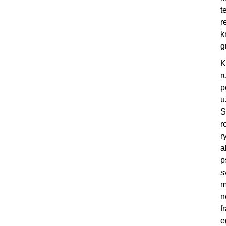
t
r
k
g
K
r
p
u
S
r
r
a
p
s
m
n
f
e