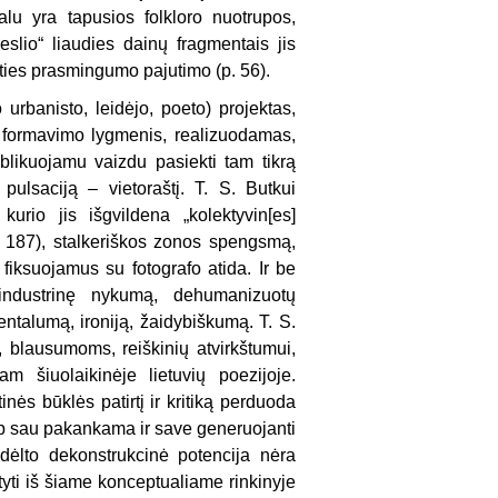
lu yra tapusios folkloro nuotrupos,
peslio“ liaudies dainų fragmentais jis
irties prasmingumo pajutimo (p. 56).
urbanisto, leidėjo, poeto) projektas,
ės formavimo lygmenis, realizuodamas,
blikuojamu vaizdu pasiekti tam tikrą
pulsaciją – vietoraštį. T. S. Butkui
kurio jis išgvildena „kolektyvin[es]
. 187), stalkeriškos zonos spengsmą,
fiksuojamus su fotografo atida. Ir be
industrinę nykumą, dehumanizuotų
entalumą, ironiją, žaidybiškumą. T. S.
 blausumoms, reiškinių atvirkštumui,
m šiuolaikinėje lietuvių poezijoje.
nės būklės patirtį ir kritiką perduoda
aip sau pakankama ir save generuojanti
 dėlto dekonstrukcinė potencija nėra
yti iš šiame konceptualiame rinkinyje