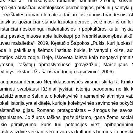
as kita J. Tumasonytės romanas, kuriame žmonių susvetim
epakyla aukščiau vartotojiškos psichologijos, prekinių santykių, v
. Rykštaitės romano tematika, tačiau jos kūrinys brandesnis. 
antykius gožiančiai standartizuotai gerovei, veržimosi iš unif
irstančiai neskoningu materialiosios ir popkultūros kultu, nykia
etų pasakojimuose apie laikotarpį po Nepriklausomybės atkūri
uvau malalietka“, 2019, Kęstučio Šapokos „Pušis, kuri juokėsi“, 
odė ir pakrikusią šeimos instituto būklę, ir vertybių krizę, a
storijos akivaizdoje. Beje, iškovota laisvė kaip negatyvi patir
yresnių rašytojų apmąstymuose (pavyzdžiui, Marcelijaus M
Tylintys tekstai. Užrašai iš raudonojo sąsiuvinio“, 2006).
augiausiai dėmesio Nepriklausomybės virsmui skirta R. Kmitos
aminėti svarbiausi lūžiniai įvykiai, istorija parodoma ne tik 
ažeidžiamumo šaltinis, o kolektyvinė ir asmeninė atmintys v
okali istorija yra aikštelė, kurioje kolektyvinės savimonės poky
aistančias gijas. Romano protagonistas – žmogus be savos a
fganistane. Jo žiūros taškas (pažeidžiamo, gana žemo socialini
okio primityvumo, kuris turi potencijos virsti apibendrin
raštovaizdyje veikiantis Remyga yra kultūrinis herojus, jo persik