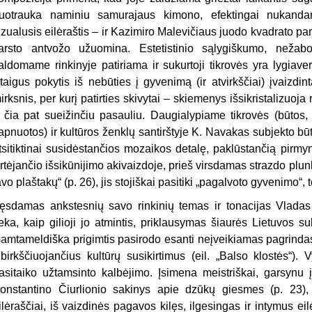
uotrauka naminiu samurajaus kimono, efektingai nukandam
izualusis eilėraštis – ir Kazimiro Malevičiaus juodo kvadrato para
arsto antvožo užuomina.
Estetistinio sąlygiškumo, nežabo
aldomame rinkinyje patiriama ir sukurtoji tikrovės yra lygiave
taigus pokytis iš nebūties į gyvenimą (ir atvirkščiai) įvaizdint
irksnis, per kurį patirties skivytai – skiemenys išsikristalizuoj
r čia pat sueižinčiu pasauliu. Daugialypiame tikrovės (būtos,
apnuotos) ir kultūros ženklų santirštyje K. Navakas subjekto būtį 
tsitiktinai susidėstančios mozaikos detalę, paklūstančią pirmy
rtėjančio išsikūnijimo akivaizdoje, prieš virsdamas strazdo plu
avo plaštakų“ (p. 26), jis stojiškai pasitiki „pagalvoto gyvenimo“, t
ęsdamas ankstesnių savo rinkinių temas ir tonacijas Vladas 
eka, kaip gilioji jo atmintis, priklausymas šiaurės Lietuvos sub
amtameldiška prigimtis pasirodo esanti neįveikiamas pagrindas,
ibirkščiuojančius kultūrų susikirtimus (eil. „Balso klostės“). 
asitaiko užtamsinto kalbėjimo. Įsimena meistriškai, garsynu į 
onstantino Čiurlionio sakinys apie dzūkų giesmes (p. 23), 
ilėraščiai, iš vaizdinės pagavos kilęs, ilgesingas ir intymus ei