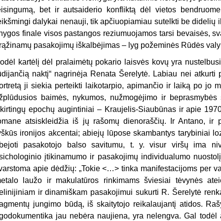
eisingumą, bet ir autsaiderio konfliktą dėl vietos bendruo
eikšmingi dalykai nenauji, tik apčiuopiamiau sutelkti be didelių ili
nygos finale visos pastangos reziumuojamos tarsi bevaisės, sva
rąžinamų pasakojimų iškalbėjimas – lyg požeminės Rūdės valy
odėl kartėlį dėl pralaimėtų pokario laisvės kovų yra nustelbus
ūdijančią naktį“
nagrinėja Renata Šerelytė. Labiau nei atkurti 
ortretą ji siekia perteikti laikotarpio, apimančio ir laiką po jo m
žplūdusios baimės, nykumos, nužmogėjimo ir beprasmybės sl
kirtingų epochų augintiniai – Kraujelis-Siaubūnas ir apie 19
omane atsiskleidžia iš jų rašomų dienoraščių. Ir Antano, i
yškūs ironijos akcentai; abiejų lūpose skambantys tarybiniai l
bejoti pasakotojo balso savitumu, t. y. visur viršų ima niv
sichologinio įtikinamumo ir pasakojimų individualumo nuostolį
varstoma apie dėdžių: „Tokie <…> tinka manifestacijoms per val
etalo laužo ir makulatūros rinkimams šviesiai tėvynės ateiči
elinijiniam ir dinamiškam pasakojimui sukurti R. Šerelytė ren
ragmentų jungimo būdą, iš skaitytojo reikalaujantį atidos. Raš
godokumentika jau nebėra naujiena, yra nelengva. Gal todėl au