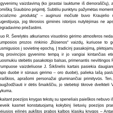
šgyvenimų vaizdavimą (ko įprastai lauktume iš dienoraščių), at
omišką Siaubūno prigimtį. Subtiliu punktyru pažymėtas momentas
ocializmo „produktą“ – auginusi močiutė buvo Kraujelio r
ugestijuoja, jog tikrosios giminės istorijos nutylėjimas ne a
egradavimo priežastimi.
uo R. Šerelytės atkuriamos visuotinio gėrimo atmosferos ned
rumposios prozos rinkinio „Būsenos“ vaizdų, kuriuose to g
usmigusios į sovietinę epochą. Į tradicinį pasakojimą, plėtojam
ėtą provincijos gyvenimo tempą ir jo vangiai kintančias eti
uosmukiu stebėtis pasakotojo balsas, primenantis neviltingo
rumpuose vaizdeliuose J. Šikšnelis kartais pasiekia daugiar
apo duobė ir sūnaus gėrimo – oro duobė), palieka lašą pasl
šraiškios, aprašomi personažai gluminančiai primityvūs. Ten, 
augžodžiauti ir dėtis šmaikščiu, jo stebėtoji tikrovė dvelktel
ykuma.
kaitant poezijos knygas tekstų su speneliais paieškos nebuvo 
eveik kasmet konstatuojamą kokybinį lietuvių poezijos pra
šėjusios eilinės aukštos prabos kalbos klasikų knygos – Antan