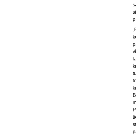
s
s
p
„
k
p
v
l
k
t
t
k
B
m
P
t
s
p