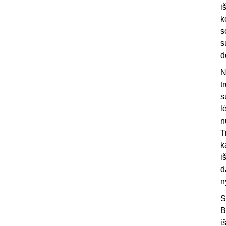
i
k
s
s
d
N
t
s
l
n
T
k
i
d
n
S
B
i