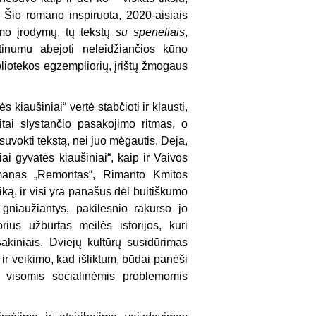
s. Šio romano inspiruota, 2020-aisiais
umo įrodymų, tų tekstų
su speneliais
,
rtinumu abejoti neleidžiančios kūno
liotekos egzempliorių, įrištų žmogaus
 kiaušiniai“ vertė stabčioti ir klausti,
itai slystančio pasakojimo ritmas, o
uvokti tekstą, nei juo mėgautis. Deja,
i gyvatės kiaušiniai“, kaip ir Vaivos
manas „Remontas“, Rimanto Kmitos
, ir visi yra panašūs dėl buitiškumo
 gniaužiantys, pakilesnio rakurso jo
rius užburtas meilės istorijos, kuri
akiniais. Dviejų kultūrų susidūrimas
 ir veikimo, kad išliktum, būdai panėši
u visomis socialinėmis problemomis