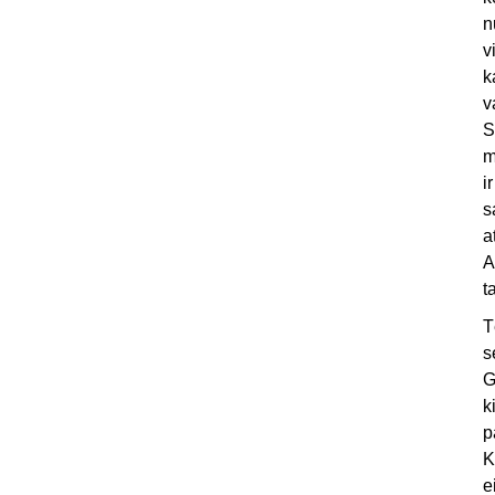
n
v
k
v
S
m
i
s
a
A
t
T
s
G
k
p
K
e