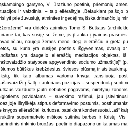
ąskambingo garsyno, V. Braziūno poetinių priemonių arsena
ituacijos ir vaizdiniai – taip eilėraštyje „Belaukiant palšojo 
risilyti prie žuvusiųjų atminties ir gedėjimą išskaidrinančio jų m
Ežerožemė“
yra
didelės apimties Tomo S. Butkaus (architekto 
uriame tai, kas susiję su žeme, jis įtraukia į įvairius prasm
avadinčiau, naujojo žemės meno idėją eilėraščiu ir greta pu
ietos, su kuria yra susijęs poetinis išgyvenimas, dvasią ar 
andšaftas yra daugelio eilėraščių meditacijos objektas, iš 
raštovaizdžio statybose apgyvendinto sociumo užmaršt[is]“ (p
uštumos būtiškus krebždesius, šviesos plūsmą ir atsitraukimą, 
ekstų, tik kaip albumas vartoma knyga transliuoja post
raštovaizdžių šaltį ir autoriaus pozicijas – suspenduotą sentim
utkaus vaizduotė jautri nebūties pagavoms, mirėlynų zonoms,
iglotiems pavidalams – suvokimo režimui, jau įsitvirtinusia
oezijoje išryškėja stiprus deformavimo postūmis, posthumanisti
ie knygos eilėraščiai, kuriuose, pateikiant kondensuotai, „aš“ k
truktūra supermarketo mišiose sutinka barbes ir Kristų. Vis
agrindinis rinkinio bruožas, poetinio diapazono unikalumas mat