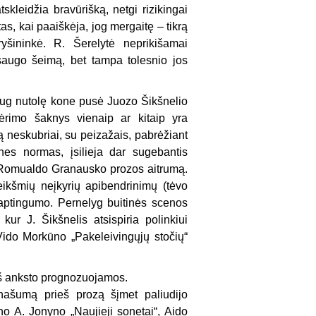
skleidžia bravūrišką, netgi rizikingai
, kai paaiškėja, jog mergaitę – tikrą
yšininkė. R. Šerelytė neprikišamai
psaugo šeimą, bet tampa tolesnio jos
aug nutolę kone pusė Juozo Šikšnelio
ėrimo šaknys vienaip ar kitaip yra
ą neskubriai, su peizažais, pabrėžiant
nes normas, įsilieja dar sugebantis
s Romualdo Granausko prozos aitrumą.
eikšmių neįkyrių apibendrinimų (tėvo
aptingumo. Pernelyg buitinės scenos
kur J. Šikšnelis atsispiria polinkiui
i Vido Morkūno „Pakeleivingųjų stočių“
iš anksto prognozuojamos.
našumą prieš prozą šįmet paliudijo
o A. Jonyno „Naujieji sonetai“, Aido