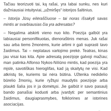
Tačiau teorizuoti tai, ką rašai, yra labai sunku, nes kuri
dažniausiai intuityviai, „užmiršęs“ istorijos šaltinius.
–
Istorija Jūsų eilėraščiuose – tai noras išsakyti savas
mintis ar svarbiausias čia yra adresatas?
–
Negalima atskirti vieno nuo kito. Poezija galbūt yra
labiausiai personifikuotas, dienoraštinis menas. Juk rašai
sau arba tiems žmonėms, kurie artimi ir gali suprasti tavo
žaidimus. Tai – neplataus vartojimo prekė. Teatras, kinas
jau visai kas kita. Apie adresatą poezijoje galvoji mažiau;
man patinka Alfonso Nykos-Niliūno mintis, kad poezija yra
mįslė, savotiškas hieroglifas, kad ją skaitytų ne visi. Kad
atkristų tie, kuriems tai nėra būtina. Užtenka nedidelio
būrelio žmonių, kurie ryžtųsi maudytis poezijoje arba
plaukti šalia jos ir ja domėtųsi. Jie galbūt ir savo pasaulį
bando panašiai koduoti arba įvardyti: per semantinius
žaidimus, daugiaprasmybes, folklorines ar istorines
asociacijas.