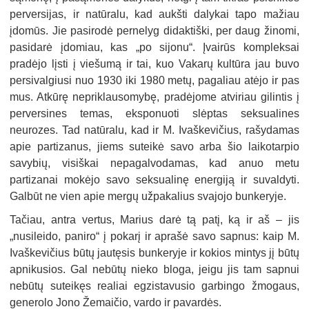
perversijas, ir natūralu, kad aukšti dalykai tapo mažiau
įdomūs. Jie pasirodė pernelyg didaktiški, per daug žinomi,
pasidarė įdomiau, kas „po sijonu“. Įvairūs kompleksai
pradėjo lįsti į viešumą ir tai, kuo Vakarų kultūra jau buvo
persivalgiusi nuo 1930 iki 1980 metų, pagaliau atėjo ir pas
mus. Atkūrę nepriklausomybę, pradėjome atviriau gilintis į
perversines temas, eksponuoti slėptas seksualines
neurozes. Tad natūralu, kad ir M. Ivaškevičius, rašydamas
apie partizanus, jiems suteikė savo arba šio laikotarpio
savybių, visiškai nepagalvodamas, kad anuo metu
partizanai mokėjo savo seksualinę energiją ir suvaldyti.
Galbūt ne vien apie mergų užpakalius svajojo bunkeryje.
Tačiau, antra vertus, Marius darė tą patį, ką ir aš – jis
„nusileido, paniro“ į pokarį ir aprašė savo sapnus: kaip M.
Ivaškevičius būtų jautęsis bunkeryje ir kokios mintys jį būtų
apnikusios. Gal nebūtų nieko bloga, jeigu jis tam sapnui
nebūtų suteikęs realiai egzistavusio garbingo žmogaus,
generolo Jono Žemaičio, vardo ir pavardės.