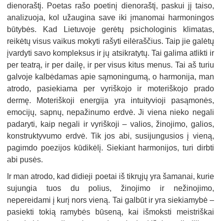
dienoraštį. Poetas rašo poetinį dienoraštį, paskui jį taiso,
analizuoja, kol užaugina save iki įmanomai harmoningos
būtybės. Kad Lietuvoje gerėtų psichologinis klimatas,
reikėtų visus vaikus mokyti rašyti eilėraščius. Taip jie galėtų
įvardyti savo kompleksus ir jų atsikratytų. Tai galima atlikti ir
per teatrą, ir per dailę, ir per visus kitus menus. Tai aš turiu
galvoje kalbėdamas apie sąmoningumą, o harmonija, man
atrodo, pasiekiama per vyriškojo ir moteriškojo prado
dermę. Moteriškoji energija yra intuityvioji pasąmonės,
emocijų, sapnų, nepažinumo erdvė. Ji viena nieko negali
padaryti, kaip negali ir vyriškoji – valios, žinojimo, galios,
konstruktyvumo erdvė. Tik jos abi, susijungusios į vieną,
pagimdo poezijos kūdikėlį. Siekiant harmonijos, turi dirbti
abi pusės.
Ir man atrodo, kad didieji poetai iš tikrųjų yra šamanai, kurie
sujungia tuos du polius, žinojimo ir nežinojimo,
nepereidami į kurį nors vieną. Tai galbūt ir yra siekiamybė –
pasiekti tokią ramybės būseną, kai išmoksti meistriškai