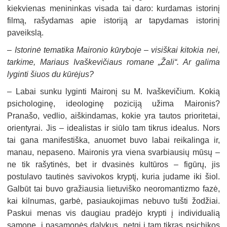
kiekvienas menininkas visada tai daro: kurdamas istorinį
filmą, rašydamas apie istoriją ar tapydamas istorinį
paveikslą.
–
Istorinė tematika Maironio kūryboje – visiškai kitokia nei,
tarkime, Mariaus Ivaškevičiaus romane „Žali“. Ar galima
lyginti šiuos du kūrėjus?
–
Labai sunku lyginti Maironį su M. Ivaškevičium. Kokią
psichologinę, ideologinę poziciją užima Maironis?
Pranašo, vedlio, aiškindamas, kokie yra tautos prioritetai,
orientyrai. Jis – idealistas ir siūlo tam tikrus idealus. Nors
tai gana manifestiška, anuomet buvo labai reikalinga ir,
manau, nepaseno. Maironis yra viena svarbiausių mūsų –
ne tik rašytinės, bet ir dvasinės kultūros – figūrų, jis
postulavo tautinės savivokos kryptį, kuria judame iki šiol.
Galbūt tai buvo gražiausia lietuviško neoromantizmo fazė,
kai kilnumas, garbė, pasiaukojimas nebuvo tušti žodžiai.
Paskui menas vis daugiau pradėjo krypti į individualią
sąmonę, į pasąmonės dalykus, netgi į tam tikras psichikos