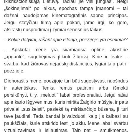
ikikrikščioniškąją Lietuvą. Tačiau jie visi jungiasi. Netgi
„šokinėjimai“ po laikus, epochas tampa įmanomi – tai
dažnai naudojamas kinematografinis sapno principas.
Jeigu statyčiau filmą apie pokarį, jame irgi, ko gero,
atsirastų nusprūdimai į žymiai senesnius laikus.
–
Kokie dalykai, rašant apie istoriją, poezijoje yra esminiai?
–
Apskritai mene yra svarbiausia optinė, akustinė
„apgaulė“, sugebėjimas įtikinti žiūrovą. Kine ir teatre –
svarbu, kad žiūrovas nejaustų distancijos, lygiai taip pat ir
poezijoje.
Dienoraštis mene, poezijoje turi būti sugestyvus, nuoširdus
ir autentiškas. Tenka remtis patirtimi arba išmokti
persikūnyti, t. y. „meluoti“ labai profesionaliai. Jeigu rašai
apie kario išgyvenimus, kuris miršta Žalgirio mūšyje, ir pats
privalai „susižeisti“, pasiekti tą mirštančiojo būseną, ji turi
tave jaudinti. Tada bandai įsivaizduoti, kaip jis kalbasi su
paukščiais, kurie atskrido lesti jo akių. Mene labai svarbu
vizualizavimas ir įsijautimas. Taip pat – smulkmenos,