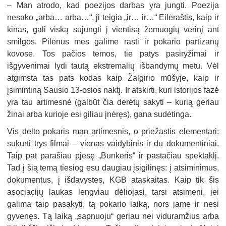
–
Man atrodo, kad poezijos darbas yra jungti. Poezija
nesako „arba… arba…“, ji teigia „ir… ir…“ Eilėraštis, kaip ir
kinas, gali viską sujungti į vientisą žemuogių vėrinį ant
smilgos. Pilėnus mes galime rasti ir pokario partizanų
kovose. Tos pačios temos, tie patys pasiryžimai ir
išgyvenimai lydi tautą ekstremalių išbandymų metu. Vėl
atgimsta tas pats kodas kaip Žalgirio mūšyje, kaip ir
įsimintiną Sausio 13-osios naktį. Ir atskirti, kuri istorijos fazė
yra tau artimesnė (galbūt čia derėtų sakyti – kurią geriau
žinai arba kurioje esi giliau įnėręs), gana sudėtinga.
Vis dėlto pokaris man artimesnis, o priežastis elementari:
sukurti trys filmai – vienas vaidybinis ir du dokumentiniai.
Taip pat parašiau pjesę „Bunkeris“ ir pastačiau spektaklį.
Tad į šią temą tiesiog esu daugiau įsigilinęs: į atsiminimus,
dokumentus, į išdavystes, KGB ataskaitas. Kaip tik šis
asociacijų laukas lengviau dėliojasi, tarsi atsimeni, jei
galima taip pasakyti, tą pokario laiką, nors jame ir nesi
gyvenęs. Tą laiką „sapnuoju“ geriau nei viduramžius arba