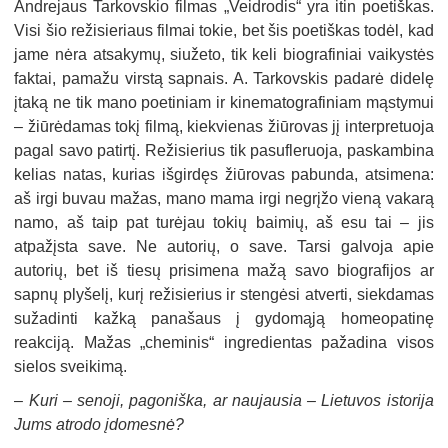
Andrejaus Tarkovskio filmas „Veidrodis“ yra itin poetiškas.
Visi šio režisieriaus filmai tokie, bet šis poetiškas todėl, kad
jame nėra atsakymų, siužeto, tik keli biografiniai vaikystės
faktai, pamažu virstą sapnais. A. Tarkovskis padarė didelę
įtaką ne tik mano poetiniam ir kinematografiniam mąstymui
– žiūrėdamas tokį filmą, kiekvienas žiūrovas jį interpretuoja
pagal savo patirtį. Režisierius tik pasufleruoja, paskambina
kelias natas, kurias išgirdęs žiūrovas pabunda, atsimena:
aš irgi buvau mažas, mano mama irgi negrįžo vieną vakarą
namo, aš taip pat turėjau tokių baimių, aš esu tai – jis
atpažįsta save. Ne autorių, o save. Tarsi galvoja apie
autorių, bet iš tiesų prisimena mažą savo biografijos ar
sapnų plyšelį, kurį režisierius ir stengėsi atverti, siekdamas
sužadinti kažką panašaus į gydomąją homeopatinę
reakciją. Mažas „cheminis“ ingredientas pažadina visos
sielos sveikimą.
–
Kuri – senoji, pagoniška, ar naujausia – Lietuvos istorija
Jums atrodo įdomesnė?