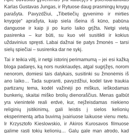
Karlas Gustavas Jungas, ir Rytuose daug prasmingų knygų
parašyta. Pavyzdžiui, „Tibetiečių gyvenimo ir mirties
knygoje“ aprašyta, kaip siela išeina iš kūno, pabūna
danguose ir kaip ji po kurio laiko grįžta. Netgi vietą
pasirenka – kur būti, su kuo vėl susitikti ir kokius
uždavinius spręsti. Labai dažnai tie patys žmonės – tarsi
sielų spiečiai – susirenka dar ne sykį.
Tai ir teikia viltį, ir netgi istorinį perimamumą – jei esi kažką
bloga padaręs, ką nors nuskriaudęs, atgal sugrįžęs, norom
nenorom, domiesi tais dalykais, susitinki su žmonėmis iš
ano laiko… Tada supranti, pavyzdžiui, kodėl tave traukia
partizanų tema, kodėl važinėji po miškus, ieškodamas
bunkerių, skaitai miško brolių dienoraščius. Menas galbūt
yra vienintelė reali erdvė, kur, neįžeisdamas niekieno
religinių įsitikinimų, gali leistis į sielos kelionių
eksperimentą arba buvimą įvairiuose laikuose vienu metu.
Ir Krzysztofo Kieslowskio, ir Akiros Kurosavos filmuose
galime rasti tokių kelionių… Galų gale man atrodo, kad