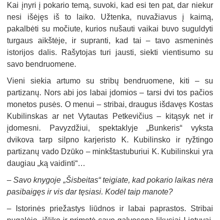
Kai įnyri į pokario temą, suvoki, kad esi ten pat, dar niekur
nesi išėjęs iš to laiko. Užtenka, nuvažiavus į kaimą,
pakalbėti su močiute, kurios nušauti vaikai buvo suguldyti
turgaus aikštėje, ir supranti, kad tai – tavo asmeninės
istorijos dalis. Rašytojas turi jausti, siekti vientisumo su
savo bendruomene.
Vieni siekia artumo su stribų bendruomene, kiti – su
partizanų. Nors abi jos labai įdomios – tarsi dvi tos pačios
monetos pusės. O menui – stribai, draugus išdavęs Kostas
Kubilinskas ar net Vytautas Petkevičius – kitąsyk net ir
įdomesni. Pavyzdžiui, spektaklyje „Bunkeris“ vyksta
dvikova tarp silpno karjeristo K. Kubilinsko ir ryžtingo
partizanų vado Dzūko – minkštastuburiui K. Kubilinskui yra
daugiau „ką vaidinti“…
–
Savo knygoje „Šisbeitas“ teigiate, kad pokario laikas nėra
pasibaigęs ir vis dar tęsiasi. Kodėl taip manote?
–
Istorinės priežastys liūdnos ir labai paprastos. Stribai