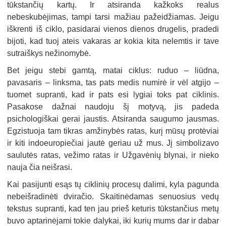
tūkstančių kartų. Ir atsiranda kažkoks realus
nebeskubėjimas, tampi tarsi mažiau pažeidžiamas. Jeigu
iškrenti iš ciklo, pasidarai vienos dienos drugelis, pradedi
bijoti, kad tuoj ateis vakaras ar kokia kita nelemtis ir tave
sutraiškys nežinomybė.
Bet jeigu stebi gamtą, matai ciklus: ruduo – liūdna,
pavasaris – linksma, tas pats medis numirė ir vėl atgijo –
tuomet supranti, kad ir pats esi lygiai toks pat ciklinis.
Pasakose dažnai naudoju šį motyvą, jis padeda
psichologiškai gerai jaustis. Atsiranda saugumo jausmas.
Egzistuoja tam tikras amžinybės ratas, kurį mūsų protėviai
ir kiti indoeuropiečiai jautė geriau už mus. Jį simbolizavo
saulutės ratas, vežimo ratas ir Užgavėnių blynai, ir nieko
nauja čia neišrasi.
Kai pasijunti esąs tų ciklinių procesų dalimi, kyla pagunda
nebeišradinėti dviračio. Skaitinėdamas senuosius vedų
tekstus supranti, kad ten jau prieš keturis tūkstančius metų
buvo aptarinėjami tokie dalykai, iki kurių mums dar ir dabar