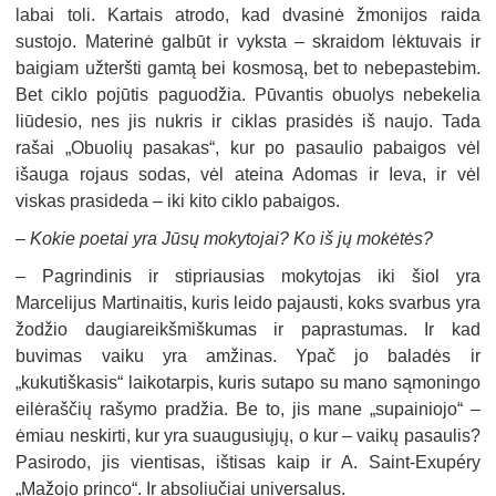
labai toli. Kartais atrodo, kad dvasinė žmonijos raida
sustojo. Materinė galbūt ir vyksta – skraidom lėktuvais ir
baigiam užteršti gamtą bei kosmosą, bet to nebepastebim.
Bet ciklo pojūtis paguodžia. Pūvantis obuolys nebekelia
liūdesio, nes jis nukris ir ciklas prasidės iš naujo. Tada
rašai „Obuolių pasakas“, kur po pasaulio pabaigos vėl
išauga rojaus sodas, vėl ateina Adomas ir Ieva, ir vėl
viskas prasideda – iki kito ciklo pabaigos.
–
Kokie poetai yra Jūsų mokytojai? Ko iš jų mokėtės?
–
Pagrindinis ir stipriausias mokytojas iki šiol yra
Marcelijus Martinaitis, kuris leido pajausti, koks svarbus yra
žodžio daugiareikšmiškumas ir paprastumas. Ir kad
buvimas vaiku yra amžinas. Ypač jo baladės ir
„kukutiškasis“ laikotarpis, kuris sutapo su mano sąmoningo
eilėraščių rašymo pradžia. Be to, jis mane „supainiojo“ –
ėmiau neskirti, kur yra suaugusiųjų, o kur – vaikų pasaulis?
Pasirodo, jis vientisas, ištisas kaip ir A. Saint-Exupéry
„Mažojo princo“. Ir absoliučiai universalus.