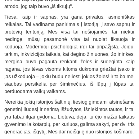
atrodo, jog taip buvo „iš tikrųjų“.
Tiesa, kaip ir sapnas, yra gana privatus, asmeniškas
reikalas. Tai vadinama panirimais į istoriją, į savo sapnų ir
protėvių teritoriją. Mes visa tai nešiojamės, tai niekur
nedingę, mūsų pasąmonė visa tai nuolat fiksuoja ir
koduoja. Modernioji psichologija irgi tai pripažįsta. Jeigu,
tarkim, inkvizicijos laikais, kai degino žiniuones, žolininkes,
mergina buvo pagauta renkanti žoles ir sudeginta kaip
ragana, jos tėvas visoms kitoms dukroms griežtai įsako ir
jas užkoduoja – jokiu būdu neliesti jokios žolės! Ir ta baimė,
siaubas persikelia per šimtmečius, iš lūpų į lūpas tai
perduodama vaikų vaikams.
Nereikia jokių istorijos šaltinių, tiesiog gimdami atsinešame
genetinį liūdesį ir nerimą išžudytos, išniekintos tautos, ir tai
yra labai ilgai gydoma. Lietuva, deja, turėjo mažai taikaus
gyvenimo laikotarpių, per kuriuos, galima sakyti, per dvi tris
generacijas, išgytų. Mes dar neišgiję nuo istorijos košmaro.