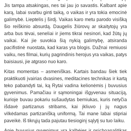
Jis tampa atsakingas, nes tai jau jo savastis. Kalbant apie
karą, labai svarbu ginti taiką, o vaikas ir yra tokia emocinė
galimybė. Lieptelis į širdį. Vaikas karo metu parodo visišką
šio reiškinio absurdą. Daugelis žiūrovų ar skaitytojų yra
arba bus tėvai, seneliai ir jiems tikrai nesinori, kad žūtų jų
vaikai. Kai jie suvokia šią nykią galimybę, atsiranda
pacifistinė nuostata, kad karas yra blogis. Dažnai remiuosi
vaiku, nes filmai, kurių pagrindinis herojus yra vaikas, patys
baisiausi, jie atgraso nuo karo.
Kitas momentas – asmeniškas. Kartais bandau šiek tiek
praktikuoti įvairias dvasines, meditacines technikas ir kartą
teko pabandyti tai, ką Rytai vadina kelionėmis į buvusius
gyvenimus. Pamačiau ir sąmoningai išgyvenau situaciją,
kurioje buvau pokariu sušaudytas berniukas, kuris netyčia
išdavė partizanus stribams, kai įkliuvo į jų nagus
vilkėdamas partizanišką uniformą. Tai mane labai stipriai
paveikė. Iš tikrųjų tada pajutau tiesioginį sąlytį su tuo laiku.
Apie buvusius gyvenimus yra kalbėjęs ir psichoanalitikas