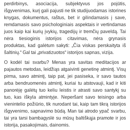
perdirbinys, asociacija, subjektyvus jos pojūtis,
išgyvenimas, kurį gali pajusti ne tik studijuodamas istorines
knygas, dokumentus, raštus, bet ir gilindamasis į save,
remdamasis savo psichologiniais aspektais ir vertindamas
juos kaip kai kurių įvykių, tragedijų ir tremčių paveldą. Tai
nėra tiesioginis istorijos citavimas, nėra grynasis
produktas, kad galėtum sakyti: „Čia viskas perskaityta iš
šaltinių.“ Gal tai „privatizuotos“ istorijos sapnas, vizija.
O kodėl tai svarbu? Menas yra savitas meditacijos ar
pajautos metodas, leidžiąs atgaivinti genetinę atmintį. Visų
pirma, savo atmintį, taip pat, jei pasiseka, ir savo tautos
arba bendruomenės atmintį, kuriai tu atstovauji, kad ir kiti
panorėję galėtų tuo keliu leistis ir atrasti savo santykį su
tuo, kas iškyla atmintyje. Neperšant savo teisingo arba
vienintelio požiūrio, tik nurodant tai, kaip tam tikrą istorijos
išgyvenimo, sapnavimo būdą. Man tai atrodo ypač svarbu,
tai yra tarsi bambagyslė su mūsų baltiškąja pramote ir jos
istorija, pasakojimais, dainomis.