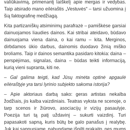
valiūkavimą, primenantį laiškelį apie mergas ir vedybas.
Taip atsirado mano eilėraštis „Vestuvės“ – tarsi užuomina į
šią faktografinę medžiagą.
Kita partizaniškų atsiminimų parafrazė – pamiškėse garsiai
dainuojamos liaudies dainos. Kai stribai ateidavo, būdavo
dainuojama viena daina, o kai ramu – kita. Merginos,
dirbdamos ūkio darbus, dainomis duodavo žinią miško
broliams. Taip ir dainos semantika pasidaro kitokia: daina –
perspėjimas, signalas, daina – būdas teikti informaciją,
kurią vieni supranta, kiti ne.
–
Gal galima teigti, kad Jūsų minėta optinė apgaulė
eilėraštyje yra tarsi lyrinio subjekto sakoma istorija?
–
Apie aktoriaus darbą sako: geras artistas nekalba
žodžiais, jis kalba vaizdiniais. Teatras vyksta ne scenoje, o
tarp scenos ir žiūrovo, asociacijų ir vizijų pasaulyje.
Poezija turi tą patį uždavinį – sukurti vaizdinį. Turi
papasakoti sapną, kuris būtų be galo panašus į realybę.
Juk kai sapnuojame, pabundame išpilti prakaito, nes mums