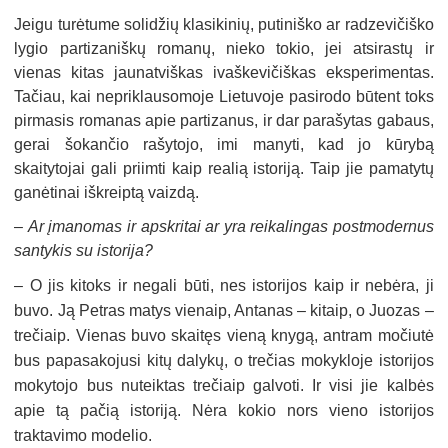
Jeigu turėtume solidžių klasikinių, putiniško ar radzevičiško
lygio partizaniškų romanų, nieko tokio, jei atsirastų ir
vienas kitas jaunatviškas ivaškevičiškas eksperimentas.
Tačiau, kai nepriklausomoje Lietuvoje pasirodo būtent toks
pirmasis romanas apie partizanus, ir dar parašytas gabaus,
gerai šokančio rašytojo, imi manyti, kad jo kūrybą
skaitytojai gali priimti kaip realią istoriją. Taip jie pamatytų
ganėtinai iškreiptą vaizdą.
–
Ar įmanomas ir apskritai ar yra reikalingas postmodernus
santykis su istorija?
–
O jis kitoks ir negali būti, nes istorijos kaip ir nebėra, ji
buvo. Ją Petras matys vienaip, Antanas – kitaip, o Juozas –
trečiaip. Vienas buvo skaitęs vieną knygą, antram močiutė
bus papasakojusi kitų dalykų, o trečias mokykloje istorijos
mokytojo bus nuteiktas trečiaip galvoti. Ir visi jie kalbės
apie tą pačią istoriją. Nėra kokio nors vieno istorijos
traktavimo modelio.