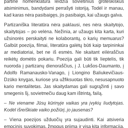
partinė nomenklatūra leidžia sovietinius groteskiškus
atsiminimus, bandydami perrašyti istoriją. Todėl ir manau,
kad karas nėra pasibaigęs, jis pasibaigs, kai užaugs galva.
Partizaniška literatūra nėra paklausi, nes nėra skaitytojo,
skaitytojas – po velėna. Nežinia, ar užaugs kita karta, kuri
užsinorės perskaityti ne kolaborantų, o karių memuarus?
Galbūt poezija, filmai, literatūra galėtų būti kaip tarpininkai
ar mediatoriai, bet ne iš esmės. Ne skaitant eilėraščius
reikėtų domėtis pokariu. Poezija gali būti tik lieptelis, tik
nuoroda į partizanų dienoraščius, į J. Lukšos-Daumanto, į
Adolfo Ramanausko-Vanago, į Liongino Baliukevičiaus-
Dzūko knygas, kuriose yra užfiksuotas tikro, nesusapnuoto
kario mentalitetas. Jas skaitydamas gali sugrąžinti į savo
smegenis šį, sovietmečiu daug kam ištrintą, failą.
–
Ne viename Jūsų kūrinyje vaikas yra įvykių liudytojas.
Kodėl išreiškiate vaiko požiūrį, jo jausenas?
–
Viena poezijos užduočių yra sujaudinti. Kai atsiveria
emocinis suvokimas, žmogus priima ir visą kitą informaciją.