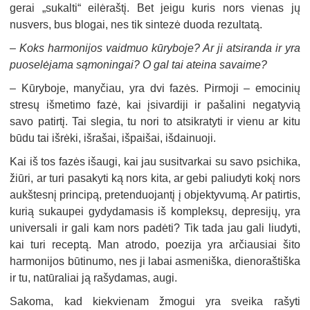
gerai „sukalti“ eilėraštį. Bet jeigu kuris nors vienas jų
nusvers, bus blogai, nes tik sintezė duoda rezultatą.
–
Koks harmonijos vaidmuo kūryboje? Ar ji atsiranda ir yra
puoselėjama sąmoningai? O gal tai ateina savaime?
–
Kūryboje, manyčiau, yra dvi fazės. Pirmoji – emocinių
stresų išmetimo fazė, kai įsivardiji ir pašalini negatyvią
savo patirtį. Tai slegia, tu nori to atsikratyti ir vienu ar kitu
būdu tai išrėki, išrašai, išpaišai, išdainuoji.
Kai iš tos fazės išaugi, kai jau susitvarkai su savo psichika,
žiūri, ar turi pasakyti ką nors kita, ar gebi paliudyti kokį nors
aukštesnį principą, pretenduojantį į objektyvumą. Ar patirtis,
kurią sukaupei gydydamasis iš kompleksų, depresijų, yra
universali ir gali kam nors padėti? Tik tada jau gali liudyti,
kai turi receptą. Man atrodo, poezija yra arčiausiai šito
harmonijos būtinumo, nes ji labai asmeniška, dienoraštiška
ir tu, natūraliai ją rašydamas, augi.
Sakoma, kad kiekvienam žmogui yra sveika rašyti