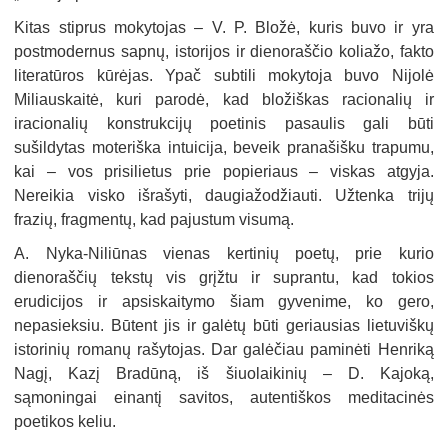
Kitas stiprus mokytojas – V. P. Bložė, kuris buvo ir yra
postmodernus sapnų, istorijos ir dienoraščio koliažo, fakto
literatūros kūrėjas. Ypač subtili mokytoja buvo Nijolė
Miliauskaitė, kuri parodė, kad bložiškas racionalių ir
iracionalių konstrukcijų poetinis pasaulis gali būti
sušildytas moteriška intuicija, beveik pranašišku trapumu,
kai – vos prisilietus prie popieriaus – viskas atgyja.
Nereikia visko išrašyti, daugiažodžiauti. Užtenka trijų
frazių, fragmentų, kad pajustum visumą.
A. Nyka-Niliūnas vienas kertinių poetų, prie kurio
dienoraščių tekstų vis grįžtu ir suprantu, kad tokios
erudicijos ir apsiskaitymo šiam gyvenime, ko gero,
nepasieksiu. Būtent jis ir galėtų būti geriausias lietuviškų
istorinių romanų rašytojas. Dar galėčiau paminėti Henriką
Nagį, Kazį Bradūną, iš šiuolaikinių – D. Kajoką,
sąmoningai einantį savitos, autentiškos meditacinės
poetikos keliu.