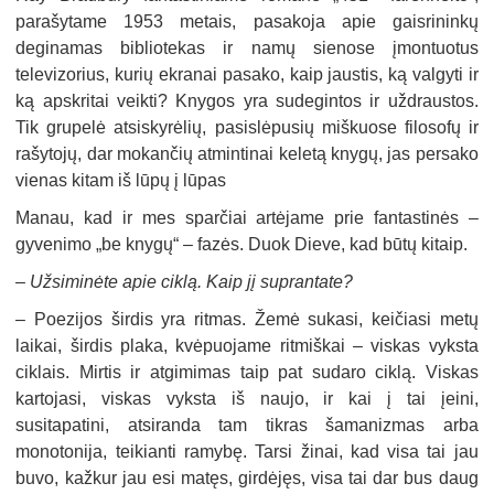
parašytame 1953 metais, pasakoja apie gaisrininkų
deginamas bibliotekas ir namų sienose įmontuotus
televizorius, kurių ekranai pasako, kaip jaustis, ką valgyti ir
ką apskritai veikti? Knygos yra sudegintos ir uždraustos.
Tik grupelė atsiskyrėlių, pasislėpusių miškuose filosofų ir
rašytojų, dar mokančių atmintinai keletą knygų, jas persako
vienas kitam iš lūpų į lūpas
Manau, kad ir mes sparčiai artėjame prie fantastinės –
gyvenimo „be knygų“ – fazės. Duok Dieve, kad būtų kitaip.
–
Užsiminėte apie ciklą. Kaip jį suprantate?
–
Poezijos širdis yra ritmas. Žemė sukasi, keičiasi metų
laikai, širdis plaka, kvėpuojame ritmiškai – viskas vyksta
ciklais. Mirtis ir atgimimas taip pat sudaro ciklą. Viskas
kartojasi, viskas vyksta iš naujo, ir kai į tai įeini,
susitapatini, atsiranda tam tikras šamanizmas arba
monotonija, teikianti ramybę. Tarsi žinai, kad visa tai jau
buvo, kažkur jau esi matęs, girdėjęs, visa tai dar bus daug