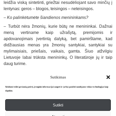
leidžia viską sintetinti, griežtai nesudėliojant savo minčių į
lentynas: geros – blogos, teisingos – neteisingos.
–
Ko palinkėtumėte šiandienos menininkams?
–
Turbūt nėra žmonių, kurie būtų ne menininkai. Dažnai
meną vertiname kaip užrašytą, premijomis ir
apdovanojimais įvertintą dalyką, bet pamirštame, kad
didžiausias menas yra žmonių santykiai, santykiai su
mylimaisiais, priešais, vaikais, gamta. Šiuo atžvilgiu
Lietuvoje labai trūksta menininkų. O literatūroje jų ir taip
daug turime.
Sutikimas
Siekdami teikti geriausią patirtį, įrenginio informacijai saugoti ir (arba) pasiekti naudojame tokias technologijas kaip
slapukus.
Sutikti
Apie mus
Redakcija
Prenumerata