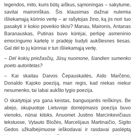
legendos, mito, kuris būtų aiškus, sąmoningas – sakytume,
savitai maironiškas. Šis klausimas dažnai nulemia
išliekamąją kūrinio vertę – ar rašytojas žino, ką jis nori tuo
pasakyti ir kokio poveikio tikisi? Manau, Maironis, Antanas
Baranauskas, Putinas buvo kūrėjai, perlipę asmeninio
emocingumo kartelę ir pradėję liudyti aukštesnes tiesas.
Gal dėl to jų kūriniai ir turi išliekamąją vertę.
–
Dėl kokių priežasčių, Jūsų nuomone, šiandien sumenko
poeto autoritetas?
–
Kai skaitau Daivos Čepauskaitės, Aido Marčėno,
Donaldo Kajoko poeziją, man regis, kad niekas niekur
nesumenko, tai labai aukšto lygio poezija.
O skaitytojai yra gana keistas, banguojantis reiškinys. Be
abejo, okupuotoje Lietuvoje domėjimasis poezija buvo
vienoks, nūnai kitoks. Anuomet Justino Marcinkevičiaus
tekstuose, Vytauto Bložės, Marcelijaus Martinaičio, Sigito
Gedos užkalbėjimuose ieškodavai ir rasdavai paslėptą