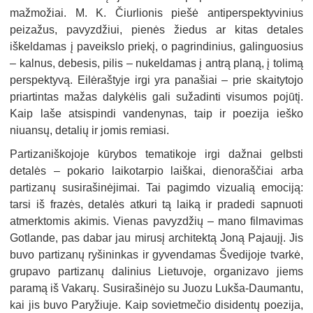
mažmožiai. M. K. Čiurlionis piešė antiperspektyvinius
peizažus, pavyzdžiui, pienės žiedus ar kitas detales
iškeldamas į paveikslo priekį, o pagrindinius, galinguosius
– kalnus, debesis, pilis – nukeldamas į antrą planą, į tolimą
perspektyvą. Eilėraštyje irgi yra panašiai – prie skaitytojo
priartintas mažas dalykėlis gali sužadinti visumos pojūtį.
Kaip laše atsispindi vandenynas, taip ir poezija ieško
niuansų, detalių ir jomis remiasi.
Partizaniškojoje kūrybos tematikoje irgi dažnai gelbsti
detalės – pokario laikotarpio laiškai, dienoraščiai arba
partizanų susirašinėjimai. Tai pagimdo vizualią emociją:
tarsi iš frazės, detalės atkuri tą laiką ir pradedi sapnuoti
atmerktomis akimis. Vienas pavyzdžių – mano filmavimas
Gotlande, pas dabar jau mirusį architektą Joną Pajaujį. Jis
buvo partizanų ryšininkas ir gyvendamas Švedijoje tvarkė,
grupavo partizanų dalinius Lietuvoje, organizavo jiems
paramą iš Vakarų. Susirašinėjo su Juozu Lukša-Daumantu,
kai jis buvo Paryžiuje. Kaip sovietmečio disidentų poezija,