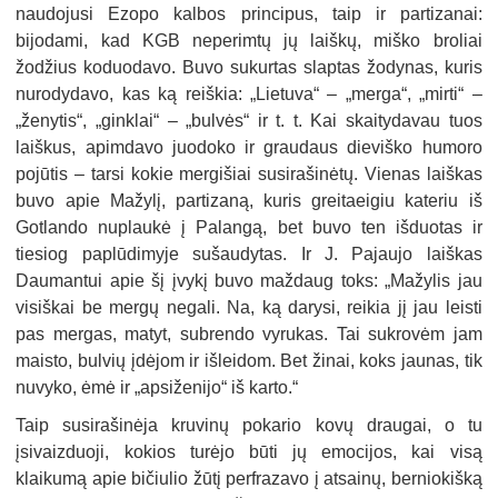
naudojusi Ezopo kalbos principus, taip ir partizanai:
bijodami, kad KGB neperimtų jų laiškų, miško broliai
žodžius koduodavo. Buvo sukurtas slaptas žodynas, kuris
nurodydavo, kas ką reiškia: „Lietuva“ – „merga“, „mirti“ –
„ženytis“, „ginklai“ – „bulvės“ ir t. t. Kai skaitydavau tuos
laiškus, apimdavo juodoko ir graudaus dieviško humoro
pojūtis – tarsi kokie mergišiai susirašinėtų. Vienas laiškas
buvo apie Mažylį, partizaną, kuris greitaeigiu kateriu iš
Gotlando nuplaukė į Palangą, bet buvo ten išduotas ir
tiesiog paplūdimyje sušaudytas. Ir J. Pajaujo laiškas
Daumantui apie šį įvykį buvo maždaug toks: „Mažylis jau
visiškai be mergų negali. Na, ką darysi, reikia jį jau leisti
pas mergas, matyt, subrendo vyrukas. Tai sukrovėm jam
maisto, bulvių įdėjom ir išleidom. Bet žinai, koks jaunas, tik
nuvyko, ėmė ir „apsiženijo“ iš karto.“
Taip susirašinėja kruvinų pokario kovų draugai, o tu
įsivaizduoji, kokios turėjo būti jų emocijos, kai visą
klaikumą apie bičiulio žūtį perfrazavo į atsainų, berniokišką