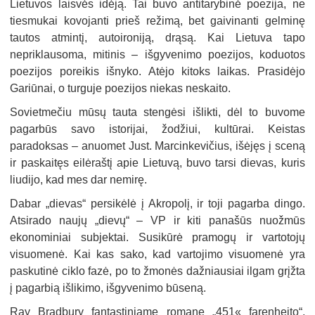
Lietuvos laisvės idėją. Tai buvo antitarybinė poezija, ne
tiesmukai kovojanti prieš režimą, bet gaivinanti gelminę
tautos atmintį, autoironiją, drąsą. Kai Lietuva tapo
nepriklausoma, mitinis – išgyvenimo poezijos, koduotos
poezijos poreikis išnyko. Atėjo kitoks laikas. Prasidėjo
Gariūnai, o turguje poezijos niekas neskaito.
Sovietmečiu mūsų tauta stengėsi išlikti, dėl to buvome
pagarbūs savo istorijai, žodžiui, kultūrai. Keistas
paradoksas – anuomet Just. Marcinkevičius, išėjęs į sceną
ir paskaitęs eilėraštį apie Lietuvą, buvo tarsi dievas, kuris
liudijo, kad mes dar nemirę.
Dabar „dievas“ persikėlė į Akropolį, ir toji pagarba dingo.
Atsirado naujų „dievų“ – VP ir kiti panašūs nuožmūs
ekonominiai subjektai. Susikūrė pramogų ir vartotojų
visuomenė. Kai kas sako, kad vartojimo visuomenė yra
paskutinė ciklo fazė, po to žmonės dažniausiai ilgam grįžta
į pagarbią išlikimo, išgyvenimo būseną.
Ray Bradbury fantastiniame romane „451« farenheito“,