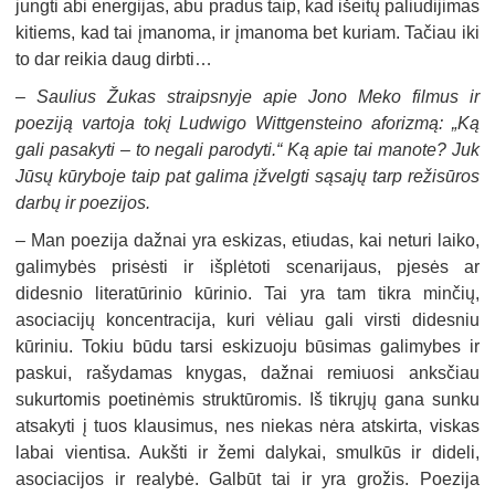
jungti abi energijas, abu pradus taip, kad išeitų paliudijimas
kitiems, kad tai įmanoma, ir įmanoma bet kuriam. Tačiau iki
to dar reikia daug dirbti…
–
Saulius Žukas straipsnyje apie Jono Meko filmus ir
poeziją vartoja tokį Ludwigo Wittgensteino aforizmą: „Ką
gali pasakyti – to negali parodyti.“ Ką apie tai manote? Juk
Jūsų kūryboje taip pat galima įžvelgti sąsajų tarp režisūros
darbų ir poezijos.
–
Man poezija dažnai yra eskizas, etiudas, kai neturi laiko,
galimybės prisėsti ir išplėtoti scenarijaus, pjesės ar
didesnio literatūrinio kūrinio. Tai yra tam tikra minčių,
asociacijų koncentracija, kuri vėliau gali virsti didesniu
kūriniu. Tokiu būdu tarsi eskizuoju būsimas galimybes ir
paskui, rašydamas knygas, dažnai remiuosi anksčiau
sukurtomis poetinėmis struktūromis. Iš tikrųjų gana sunku
atsakyti į tuos klausimus, nes niekas nėra atskirta, viskas
labai vientisa. Aukšti ir žemi dalykai, smulkūs ir dideli,
asociacijos ir realybė. Galbūt tai ir yra grožis. Poezija