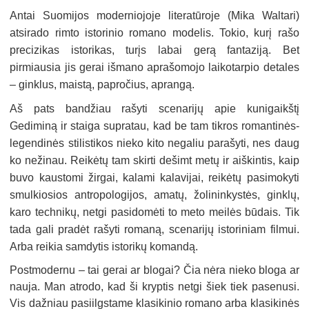
Antai Suomijos moderniojoje literatūroje (Mika Waltari)
atsirado rimto istorinio romano modelis. Tokio, kurį rašo
precizikas istorikas, turįs labai gerą fantaziją. Bet
pirmiausia jis gerai išmano aprašomojo laikotarpio detales
– ginklus, maistą, papročius, aprangą.
Aš pats bandžiau rašyti scenarijų apie kunigaikštį
Gediminą ir staiga supratau, kad be tam tikros romantinės-
legendinės stilistikos nieko kito negaliu parašyti, nes daug
ko nežinau. Reikėtų tam skirti dešimt metų ir aiškintis, kaip
buvo kaustomi žirgai, kalami kalavijai, reikėtų pasimokyti
smulkiosios antropologijos, amatų, žolininkystės, ginklų,
karo technikų, netgi pasidomėti to meto meilės būdais. Tik
tada gali pradėt rašyti romaną, scenarijų istoriniam filmui.
Arba reikia samdytis istorikų komandą.
Postmodernu – tai gerai ar blogai? Čia nėra nieko bloga ar
nauja. Man atrodo, kad ši kryptis netgi šiek tiek pasenusi.
Vis dažniau pasiilgstame klasikinio romano arba klasikinės