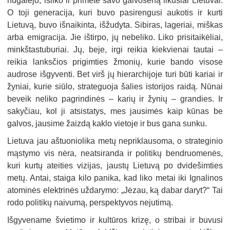
nugalėjo, išliko ir primetė savo galvoseną likusiai Lietuvai.
O toji generacija, kuri buvo pasirengusi aukotis ir kurti
Lietuvą, buvo išnaikinta, išžudyta. Sibiras, lageriai, miškas
arba emigracija. Jie ištirpo, jų nebeliko. Liko prisitaikėliai,
minkštastuburiai. Jų, beje, irgi reikia kiekvienai tautai –
reikia lanksčios prigimties žmonių, kurie bando visose
audrose išgyventi. Bet virš jų hierarchijoje turi būti kariai ir
žyniai, kurie siūlo, strateguoja šalies istorijos raidą. Nūnai
beveik neliko pagrindinės – karių ir žynių – grandies. Ir
sakyčiau, kol ji atsistatys, mes jausimės kaip kūnas be
galvos, jausime žaizdą kaklo vietoje ir bus gana sunku.
Lietuva jau aštuoniolika metų nepriklausoma, o strateginio
mąstymo vis nėra, neatsiranda ir politikų bendruomenės,
kuri kurtų ateities vizijas, jaustų Lietuvą po dvidešimties
metų. Antai, staiga kilo panika, kad liko metai iki Ignalinos
atominės elektrinės uždarymo: „Jėzau, ką dabar daryt?“ Tai
rodo politikų naivumą, perspektyvos nejutimą.
Išgyvename švietimo ir kultūros krizę, o stribai ir buvusi